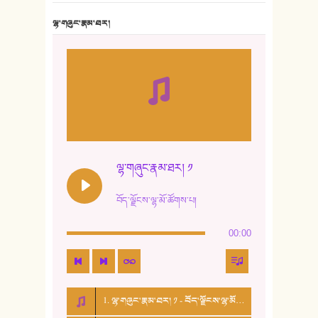
7. ལྷག་སྒྲོན་ལགས།
ལྷ་གཞུང་རྣམ་ཐར།
8. ཆང་གཞས།
9. ཆང་གཞས། ༢
10. ཆང་གཞས། ༣
11. ལོ་གསར།
12. ལོ་གསར། ༢
ལྷ་གཞུང་རྣམ་ཐར། ༡
13. ཆུང་འདྲིས། - ཟླ་སྒྲོན།
བོད་ལྗོངས་ལྷ་མོ་ཚོགས་པ།
14. སྙིང་རྗེ་མོ། - ཚེ་འགྱུར་མེད།
00:00
15. ཤམ་པ་ལ་ཡི་སྲས་མོ།
16. ལྷ་བུ་དར་བུ།
1. ལྷ་གཞུང་རྣམ་ཐར། ༡ - བོད་ལྗོངས་ལྷ་མོ་ཚོགས་པ།
17. ང་བོད་པ་ཡིན། - ཕུར་བུ་རྣམ་རྒྱལ།