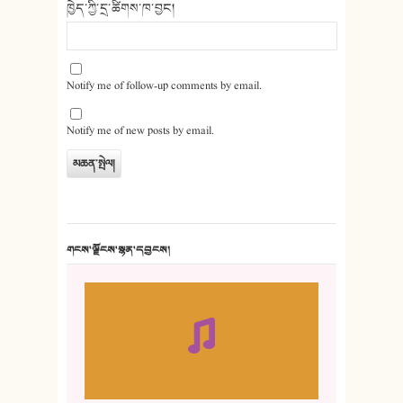
ཁྱེད་ཀྱི་དྲ་ཚིགས་ཁ་བྱང།
Notify me of follow-up comments by email.
Notify me of new posts by email.
གངས་ལྗོངས་སྙན་དབྱངས།