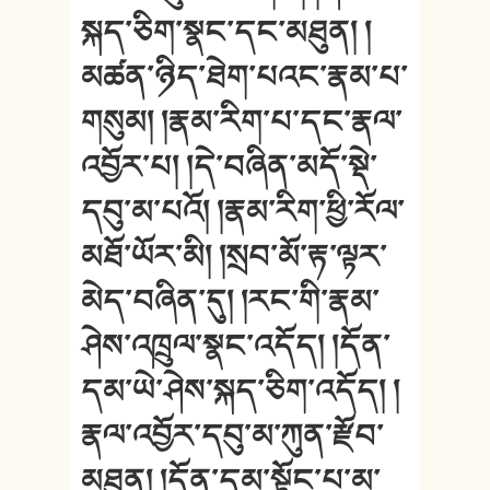
སྐད་ཅིག་སྣང་དང་མཐུན། །
མཚན་ཉིད་ཐེག་པའང་རྣམ་པ་
གསུམ། །རྣམ་རིག་པ་དང་རྣལ་
འབྱོར་པ། །དེ་བཞིན་མདོ་སྡེ་
དབུ་མ་པའོ། །རྣམ་རིག་ཕྱི་རོལ་
མཐོ་ཡོར་མི། །སྲབ་མོ་རྟ་ལྟར་
མེད་བཞིན་དུ། །རང་གི་རྣམ་
ཤེས་འཁྲུལ་སྣང་འདོད། །དོན་
དམ་ཡེ་ཤེས་སྐད་ཅིག་འདོད། །
རྣལ་འབྱོར་དབུ་མ་ཀུན་རྫོབ་
མཐུན། །དོན་དམ་སྟོང་པ་མ་