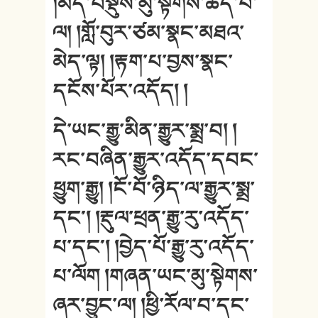
།མདོ་བསྡུས་མུ་སྟེགས་ཆད་པ་
ལ། །གློ་བུར་ཙམ་སྣང་མཐའ་
མེད་ལྟ། །རྟག་པ་བྱས་སྣང་
དངོས་པོར་འདོད། །
དེ་ཡང་རྒྱུ་མིན་རྒྱུར་སྨྲ་བ། །
རང་བཞིན་རྒྱུར་འདོད་དབང་
ཕྱུག་རྒྱུ། །ངོ་བོ་ཉིད་ལ་རྒྱུར་སྨྲ་
དང༌། །རྡུལ་ཕྲན་རྒྱུ་རུ་འདོད་
པ་དང༌། །བྱེད་པོ་རྒྱུ་རུ་འདོད་
པ་ལོག །གཞན་ཡང་མུ་སྟེགས་
ཞར་བྱུང་ལ། །ཕྱི་རོལ་བ་དང་