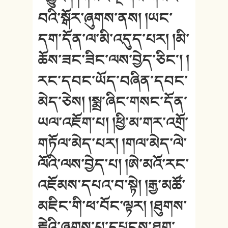
བའི་སྒོར་ཞུགས་ནས། །ཡང་
དག་དོན་ལ་མི་འདུད་པར། །མི་
ཆོས་ཟང་ཟིང་ལས་བྱེད་ཅིང༌། །
རང་དབང་ཡོད་བཞིན་དབང་
མེད་ཅེས། །སྨྲ་ཞིང་གསང་དོན་
ཡལ་འཇོག་པ། །ཕྱི་མ་གར་འགྲོ་
གཏོལ་མེད་པར། །གལ་མེད་ལེ་
ལོའི་ལས་བྱེད་པ། །ཨེ་མའོ་རང་
འཇོམས་དཔའ་བ་སྟེ། །རྒྱ་མཚོ་
མཇིང་གི་ཕ་བོང་ལྟར། །ཐུགས་
རྗེའི་ཞགས་པ་དཔྱངས་ཐག་