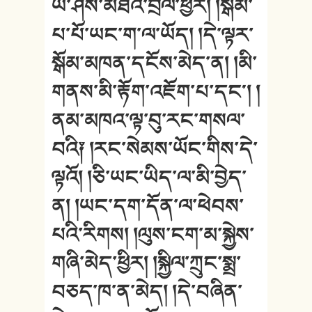
ཡེ་ཤེས་མཐའ་བྲལ་ཕྱིར། །སྒོམ་
པ་པོ་ཡང་ག་ལ་ཡོད། །དེ་ལྟར་
སྒོམ་མཁན་དངོས་མེད་ན། །མི་
གནས་མི་རྟོག་འཇོག་པ་དང༌། །
ནམ་མཁའ་ལྟ་བུ་རང་གསལ་
བའི༑ །རང་སེམས་ཡོང་གིས་དེ་
ལྟའོ། །ཅི་ཡང་ཡིད་ལ་མི་བྱེད་
ན། །ཡང་དག་དོན་ལ་ཕེབས་
པའི་རིགས། །ལུས་ངག་མ་སྐྱེས་
གཞི་མེད་ཕྱིར། །སྐྱིལ་ཀྲུང་སྨྲ་
བཅད་ཁ་ན་མེད། །དེ་བཞིན་