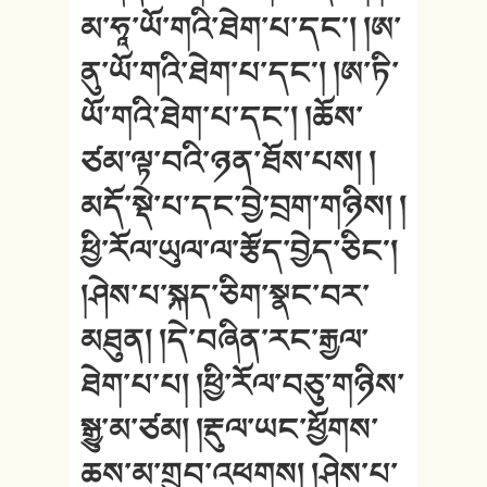
མ་ཧཱ་ཡོ་གའི་ཐེག་པ་དང༌། །ཨ་
ནུ་ཡོ་གའི་ཐེག་པ་དང༌། །ཨ་ཏི་
ཡོ་གའི་ཐེག་པ་དང༌། །ཆོས་
ཙམ་ལྟ་བའི་ཉན་ཐོས་པས། །
མདོ་སྡེ་པ་དང་བྱེ་བྲག་གཉིས། །
ཕྱི་རོལ་ཡུལ་ལ་རྩོད་བྱེད་ཅིང༌།
།ཤེས་པ་སྐད་ཅིག་སྣང་བར་
མཐུན། །དེ་བཞིན་རང་རྒྱལ་
ཐེག་པ་པ། །ཕྱི་རོལ་བཅུ་གཉིས་
སྒྱུ་མ་ཙམ། །རྡུལ་ཡང་ཕྱོགས་
ཆས་མ་གྲུབ་འཕགས། །ཤེས་པ་