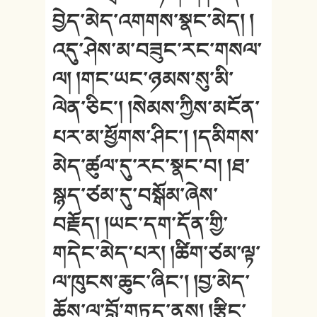
བྱེད་མེད་འགགས་སྣང་མེད། །
འདུ་ཤེས་མ་བཟུང་རང་གསལ་
ལ། །གང་ཡང་ཉམས་སུ་མི་
ལེན་ཅིང༌། །སེམས་ཀྱིས་མངོན་
པར་མ་ཕྱོགས་ཤིང༌། །དམིགས་
མེད་ཚུལ་དུ་རང་སྣང་བ། །ཐ་
སྙད་ཙམ་དུ་བསྒོམ་ཞེས་
བརྗོད། །ཡང་དག་དོན་གྱི་
གདེང་མེད་པར། །ཚིག་ཙམ་ལྟ་
ལ་ཁུངས་ཆུང་ཞིང༌། །བྱ་མེད་
ཆོས་ལ་བློ་གཏད་ནས། །རྩིང་