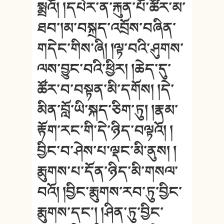
སྨྲའོ། །དཔེར་ན་རྐུན་པོ་ཚོར་མ་
ཐབ་།མ་བསྐྲད་འབྲོས་བཞིན་
གདེང་གིས་ཞི། །ལྟ་བའི་ཤུགས་
ལས་བྱུང་བའི་ཕྱིར། །ཆེད་དུ་
ཚོར་བ་བསྟན་མི་དགོས། །དེ་
མིན་བློ་ཡི་སྐད་ཅིག་ཏུ། །རྣམ་
རྟོག་རང་གི་དེ་ཉིད་བལྟའོ། །
བྱིང་བ་ཤེས་པ་ལྡང་མི་ནུས། །
རྨུགས་པ་དོན་ཉིད་མི་གསལ་
བའོ། །བྱིང་རྨུགས་རབ་ཏུ་བྱིང་
རྨུགས་དང༌། །ཤིན་ཏུ་བྱིང་