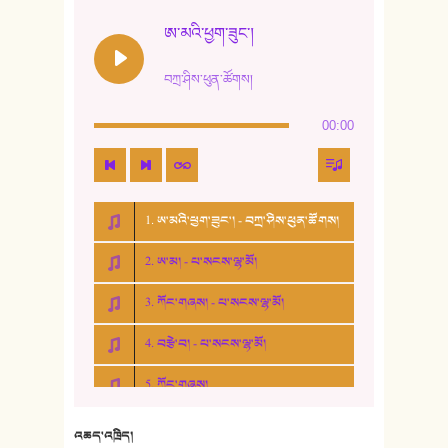
ཨ་མའི་ཕྱག་ཟུང་།
བཀྲ་ཤིས་ཕུན་ཚོགས།
00:00
1. ཨ་མའི་ཕྱག་ཟུང་། - བཀྲ་ཤིས་ཕུན་ཚོགས།
2. ཨ་མ། - པ་སངས་ལྷ་མོ།
3. ཀོང་གཞས། - པ་སངས་ལྷ་མོ།
4. བརྩེ་བ། - པ་སངས་ལྷ་མོ།
5. ཀོང་གཞས།
6. ཆོལ་གསུམ་བྲོ་གཞས། - སྒྲོན་གསལ།
འཆད་འཁྲིད།