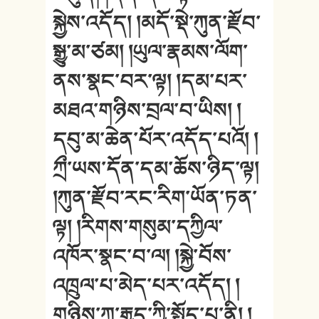
སྐྱེས་འདོད། །མདོ་སྡེ་ཀུན་རྫོབ་
སྒྱུ་མ་ཙམ། །ཡུལ་རྣམས་ལོག་
ནས་སྣང་བར་ལྟ། །དམ་པར་
མཐའ་གཉིས་བྲལ་བ་ཡིས། །
དབུ་མ་ཆེན་པོར་འདོད་པའོ། །
ཀྲྀ་ཡས་དོན་དམ་ཆོས་ཉིད་ལྟ།
།ཀུན་རྫོབ་རང་རིག་ཡོན་ཏན་
ལྟ། །རིགས་གསུམ་དཀྱིལ་
འཁོར་སྣང་བ་ལ། །སྐྱེ་བོས་
འཁྲུལ་པ་མེད་པར་འདོད། །
གཉིས་ཀ་རྒྱུད་ཀྱི་སྤྱོད་པ་ནི། །