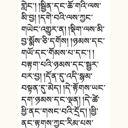
གླེང༌། །སྦྱིན་དང་ཆོ་གའི་ལས་
མི་བྱ། །དགེ་བའི་ལས་ཀྱང་
གཡེང་འགྱུར་ན། །སྡིག་ལས་མི་
བྱ་སྨོས་ཅི་དགོས། །ཉམས་དང་
གཡོ་དང་གོམས་པ་དང༌། །
བརྟག་པའི་ཉམས་དང་སྦྱར་
བར་བྱ། །དོན་དུ་འདི་སྙམ་
བསྟན་དུ་མེད། །དེ་རྟོགས་ཡང་
དག་ཉམས་དང་ལྡན། །དེ་ཚེ་
ཕྱི་ནང་གསང་བའི་དྲོད། །ཕྱི་
ནང་རྟགས་ཀྱང་རིམ་པས་