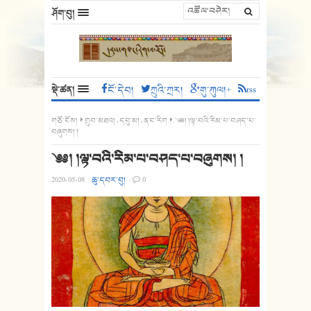
ཤོག་བུ།
སྡེ་ཚན།
ངོ་དེབ།
ཀྲུའི་ཀྲར།
གུ་ཀུལ།+
rss
གཙོ་ངོས།
གྲུབ་མཐའ།
,
དབུ་མ།
,
ནང་རིག
༄༅། །ལྟ་བའི་རིམ་པ་བཤད་པ་
བཞུགས། །
༄༅། །ལྟ་བའི་རིམ་པ་བཤད་པ་བཞུགས། །
2020-05-08
·
ཆུ་དབར་བུ།
·
0