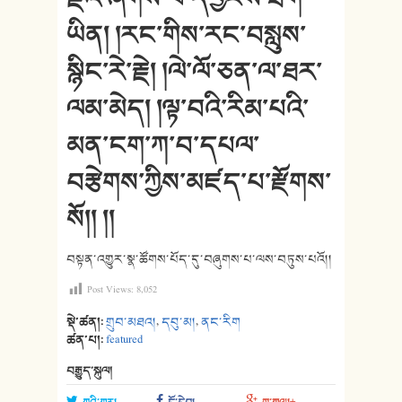
ཡིན། །རང་གིས་རང་བསླུས་
སྙིང་རེ་རྗེ། །ལེ་ལོ་ཅན་ལ་ཐར་
ལམ་མེད། །ལྟ་བའི་རིམ་པའི་
མན་ངག་ཀ་བ་དཔལ་
བརྩེགས་ཀྱིས་མཛད་པ་རྫོགས་
སོ།། །།
བསྟན་འགྱུར་སྣ་ཚོགས་པོད་དུ་བཞུགས་པ་ལས་བཏུས་པའོ།།
Post Views:
8,052
སྡེ་ཚན།:
གྲུབ་མཐའ།
,
དབུ་མ།
,
ནང་རིག
ཚན་པ།:
featured
བརྒྱུད་སྐུལ།
ཀྲུའི་ཀྲར།
ངོ་དེབ།
གུ་ཀུལ།+