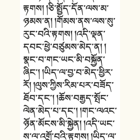
རྟགས། །ཅི་སྤྱོད་དོན་ལས་མ་
ཉམས་ན། །གོམས་ནས་ལས་སུ་
རུང་བའི་རྟགས། །འདི་ལྡན་
དབང་ཕྱེ་བཙུམས་མེད་ན། །
སྣང་བ་གང་ཡང་མི་བསྐྱོན་
ཞིང༌། །ཡིད་ལ་བྱ་བ་མེད་ཕྱིར་
རོ། །ལུས་ཀྱིས་རིམ་པར་བཟོད་
ཐོབ་དང༌། །ཆོས་བརྒྱད་སྤོང་
ལེན་མེད་པ་དང༌། །གང་ལའང་
ཉོན་མོངས་མི་སྐྱེན། །འདི་ཡང་
ས་ལ་འགྲོ་བའི་རྟགས། །ཡིད་ལ་