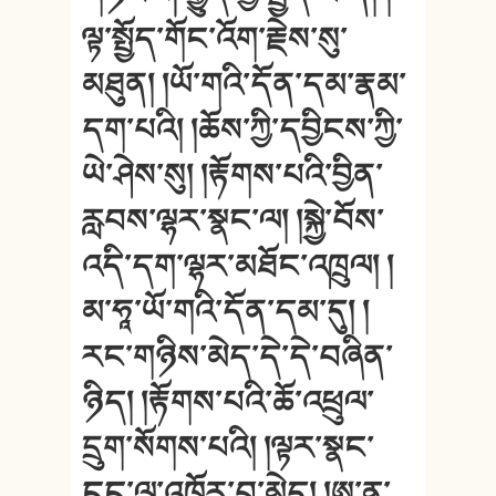
ལྟ་སྤྱོད་གོང་འོག་རྗེས་སུ་
མཐུན། །ཡོ་གའི་དོན་དམ་རྣམ་
དག་པའི། །ཆོས་ཀྱི་དབྱིངས་ཀྱི་
ཡེ་ཤེས་སུ། །རྟོགས་པའི་བྱིན་
རླབས་ལྷར་སྣང་ལ། །སྐྱེ་བོས་
འདི་དག་ལྷར་མཐོང་འཁྲུལ། །
མ་ཧཱ་ཡོ་གའི་དོན་དམ་དུ། །
རང་གཉིས་མེད་དེ་དེ་བཞིན་
ཉིད། །རྟོགས་པའི་ཆོ་འཕྲུལ་
དྲུག་སོགས་པའི། །ལྟར་སྣང་
ངང་ལ་འཁོར་བ་མེད། །ཨ་ནུ་