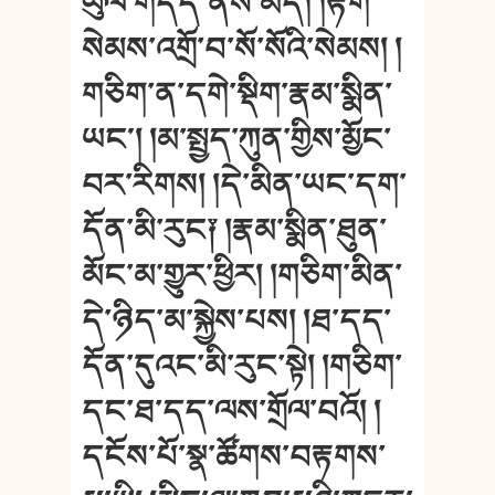
ཡུལ་གདོད་ནས་མེད། །རྟོག་
སེམས་འགྲོ་བ་སོ་སོའི་སེམས། །
གཅིག་ན་དགེ་སྡིག་རྣམ་སྨིན་
ཡང༌། །མ་སྤྱད་ཀུན་གྱིས་མྱོང་
བར་རིགས། །དེ་མིན་ཡང་དག་
དོན་མི་རུང༑ །རྣམ་སྨིན་ཐུན་
མོང་མ་གྱུར་ཕྱིར། །གཅིག་མིན་
དེ་ཉིད་མ་སྐྱེས་པས། །ཐ་དད་
དོན་དུའང་མི་རུང་སྟེ། །གཅིག་
དང་ཐ་དད་ལས་གྲོལ་བའོ། །
དངོས་པོ་སྣ་ཚོགས་བརྟགས་