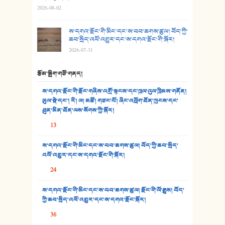
2026-08-02
29. རྣམ་བུ། - འཕྱོངས་ཞོལ་སྒྲོལ་མ།
ས་དགའ་རྫོང་གི་མིང་དང་ས་བབ་ཆགས་ཚུལ། བོད་ཀྱི་
30. སི་ལིང་འབྲི་མོ། - ཕན་ཐོག
ཆབ་སྲིད་འཕོ་འགྱུར་དང་ས་དགའ་རྫོང་གི་སྐོར།
2026-07-31
31. ཕ་ཡུལ་ཡར་ཀླུང་།
རྩོམ་སྒྲིག་གཙོ་གནད།
32. ཨ་མ།
ས་དགའ་རྫོང་གི་རྫོང་གཞིས་འགྲོ་སྟངས་དང་ཁྲལ་འུལ་ཁྲིམས་གནོན།
33. འཛོམས་པའི་ལམ།
ཡུལ་སྡེ་དང་། རི། ལ། མཚོ། གཙང་པོ། ཞིང་འབྲོག་ཐོན་ཁུངས་དང་
ཐུན་མིན་ཐོན་ལས་སོགས་ཀྱི་སྐོར།
34. ཉི་མ་སེམས་ལ་ཞོག་དང་། - ཟླ་སྒྲོན།
13
35. ང་ཚོ་ཕན་ཚུན་མཇལ་ནས། - ཟླ་སྒྲོན།
ས་དགའ་རྫོང་གི་མིང་དང་ས་བབ་ཆགས་ཚུལ། བོད་ཀྱི་ཆབ་སྲིད་
འཕོ་འགྱུར་དང་ས་དགའ་རྫོང་གི་སྐོར།
36. ཟླ་གཞོན་སྙན་དབྱངས། - ཟླ་སྒྲོན།
24
37. མཚོ་སྔོན་པོ། - ཟླ་སྒྲོན།
ས་དགའ་རྫོང་གི་མིང་དང་ས་བབ་ཆགས་ཚུལ། རྫོང་གི་ལོ་རྒྱུས། བོད་
38. ཡབ་ཡུམ། - ཟླ་སྒྲོན།
ཀྱི་ཆབ་སྲིད་འཕོ་འགྱུར་དང་ས་དགའ་རྫོང་སྐོར།
36
39. དྲིལ་བུའི་སྐལ་སྒྲ། - ཟླ་སྒྲོན།