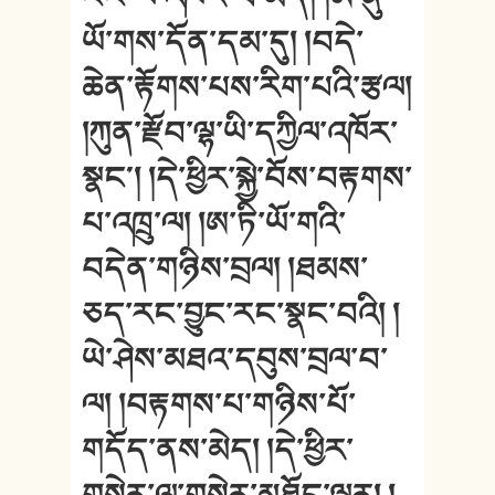
ཡོ་གས་དོན་དམ་དུ། །བདེ་
ཆེན་རྟོགས་པས་རིག་པའི་རྩལ།
།ཀུན་རྫོབ་ལྷ་ཡི་དཀྱིལ་འཁོར་
སྣང༌། །དེ་ཕྱིར་སྐྱེ་བོས་བརྟགས་
པ་འཁྲུ་ལ། །ཨ་ཏི་ཡོ་གའི་
བདེན་གཉིས་བྲལ། །ཐམས་
ཅད་རང་བྱུང་རང་སྣང་བའི། །
ཡེ་ཤེས་མཐའ་དབུས་བྲལ་བ་
ལ། །བརྟགས་པ་གཉིས་པོ་
གདོད་ནས་མེད། །དེ་ཕྱིར་
གསེར་ལ་གསེར་མཐོང་ལྟར། །