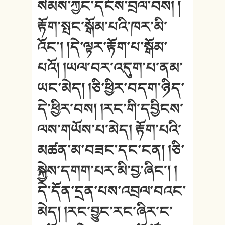
སེམས་ཀྱང་དངོས་བྲལ་བས། །
རྟོག་སྤང་སྒོམ་པའི་ཁར་མི་
འོང༌། །དེ་ལྟར་རྟོག་པ་སྒོམ་
པའོ། །ཡལ་བར་འདུག་པ་ནམ་
ཡང་མེད། །ཅི་ཕྱིར་བདག་ཉིད་
དེ་ཕྱིར་བས། །རང་གི་དབྱིངས་
ལས་གཡོས་པ་མེད། རྟོག་པའི་
མཚན་མ་བཟང་དང་ངན། །ཅི་
སྐྱེས་དགག་པར་མི་བྱ་ཞིང༌། །
དེ་དོན་དྲན་པས་འབྲལ་བའང་
མེད། །རང་བྱུང་རང་ཞིར་ང་