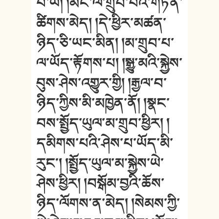
པ་ཡི། །མིང་ལ་གྲུབ་པའི་གཏན་
ཚིགས་མེད། །དེ་ཕྱིར་མཚན་
ཉིད་ཅི་ཡང་མིན། །མ་གྲུབ་པ་
ལ་ཡོད་རྟོགས་པ། །སྒྱུ་མའི་སྐྱེས་
བུས་ཤེས་འགྱུར་གྱི། །རྒྱལ་བ་
ཉིད་ཀྱིས་མི་མཁྱེན་ནོ། །སྣང་
བས་སྤྱོད་ཡུལ་མ་གྲུབ་ཕྱིར། །
དམིགས་པའི་ཤེས་པ་ཡོད་མི་
རུང༌། །སྤྱོད་ཡུལ་མ་སྐྱེས་ཡེ་
ཤེས་ཕྱིར། །བསྒོམ་བྱའི་ཆོས་
ཉིད་ལོགས་ན་མེད། །སེམས་ཀྱི་