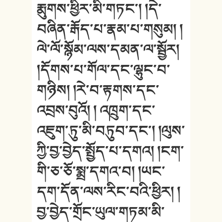
རྨུགས་ཕྱིར་མི་གཏང༌། །དེ་
བཞིན་རྒོད་པ་རྣམ་པ་གསུམ། །
ལེ་ལོ་སྙོམ་ལས་དམན་ལ་སྦྱོར།
།དོགས་པ་གོལ་དང་ལྷུང་བ་
གཉིས། །རེ་བ་རྟགས་དང་
འབྲས་བུའོ། ། འཁྲུག་དང་
འཇུག་ཏུ་མི་བཏུབ་དང༌། །ལུས་
ཀྱི་བྱ་བྱེད་སྤྱོད་པ་དགའ། །ངག་
གི་ཅ་ཅོ་སྨྲ་དགའ་བ། །ཡང་
དག་དོན་ལས་རིང་བའི་ཕྱིར། །
བྱ་བྱེད་གྲོང་ཡུལ་གཏམ་མི་