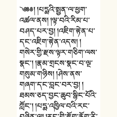
༄༅༅། །པདྨའི་སྤྱན་ལ་ཕྱག་
འཚལ་ནས། །ལྟ་བའི་རིམ་པ་
བཤད་པར་བྱ། །འཇིག་རྟེན་པ་
དང་འཇིག་རྟེན་འདས། །
གསེར་གྱི་རྫས་ལྟར་གཅིག་ལས་
སྣང༌། །རྣམ་གྲངས་སྣང་བ་ལྔ་
གསུམ་གཉིས། །ཤེས་ནས་
གཞག་དང་བླང་བར་བྱ། །
ཐམས་ཅད་བྱང་ཆུབ་སྙིང་པོའི་
ཀློང༌། །པདྨ་འཁྱིལ་བའི་རང་
བཞིན་ལ། །རང་གི་རྟོག་རྙོག་རི་