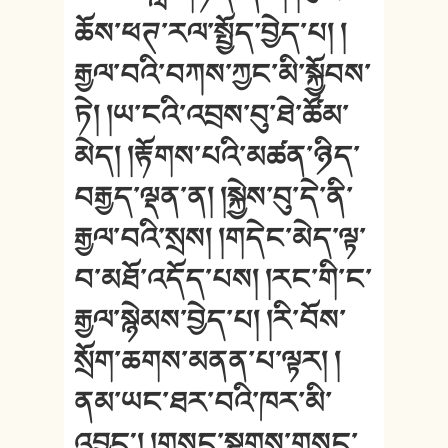
ཆོས་ཕཊ་རལ་སྤྱོད་བྱེད་པ། །
རྒྱལ་བའི་བཀས་ཀྱང་མི་སྐྱོབས་
ཏེ། །ཡ་ངའི་འབྲས་བུ་ཐེ་ཚོམ་
མེད། །རྟོགས་པའི་མཚན་ཉིད་
བརྒྱད་ལྡན་ན། །སྐྱེས་བུ་དེ་ནི་
རྒྱལ་བའི་སྲས། །གདེང་མེད་ལྟ་
བ་མཐོ་འདོད་པས། །རང་གི་ང་
རྒྱལ་སྙེམས་བྱེད་པ། །རི་བོས་
སྲོག་ཆགས་མནན་པ་ལྟར། །
ནམ་ཡང་ཐར་བའི་ཁར་མི་
འབྱུང༌། །གསང་སྔགས་གསང་