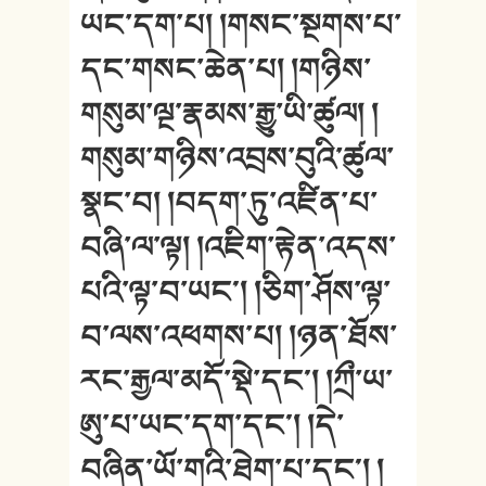
ཡང་དག་པ། །གསང་སྔགས་པ་
དང་གསང་ཆེན་པ། །གཉིས་
གསུམ་ལྔ་རྣམས་རྒྱུ་ཡི་ཚུལ། །
གསུམ་གཉིས་འབྲས་བུའི་ཚུལ་
སྣང་བ། །བདག་ཏུ་འཛིན་པ་
བཞི་ལ་ལྟ། །འཇིག་རྟེན་འདས་
པའི་ལྟ་བ་ཡང༌། །ཅིག་ཤོས་ལྟ་
བ་ལས་འཕགས་པ། །ཉན་ཐོས་
རང་རྒྱལ་མདོ་སྡེ་དང༌། །ཀྲྀ་ཡ་
ཨུ་པ་ཡང་དག་དང༌། །དེ་
བཞིན་ཡོ་གའི་ཐེག་པ་དང༌། །