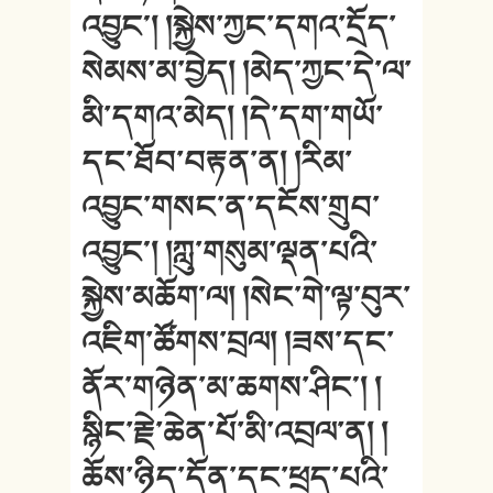
འབྱུང༌། །སྐྱེས་ཀྱང་དགའ་དྲོད་
སེམས་མ་བྱེད། །མེད་ཀྱང་དེ་ལ་
མི་དགའ་མེད། །དེ་དག་གཡོ་
དང་ཐོབ་བརྟན་ན། །རིམ་
འབྱུང་གསང་ན་དངོས་གྲུབ་
འབྱུང༌། །ཀླུ་གསུམ་ལྡན་པའི་
སྐྱེས་མཆོག་ལ། །སེང་གེ་ལྟ་བུར་
འཇིག་ཚོགས་བྲལ། །ཟས་དང་
ནོར་གཉེན་མ་ཆགས་ཤིང༌། །
སྙིང་རྗེ་ཆེན་པོ་མི་འབྲལ་ན། །
ཆོས་ཉིད་དོན་དང་ཕྲད་པའི་