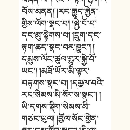
བོས་མནན། །རང་རྒྱུད་རྐྱེན་
གྱིས་ལོག་སྣང་བ། །སྐྱེ་བོ་པ་
དང་མུ་སྟེགས་པ། །དྲུག་དང་
རྟག་ཆད་སྣང་བར་བྱུང༌། །
དམུས་ལོང་ཚུལ་གྱུར་སྐྱེ་བོ་
ཡང༌། །མཐོ་ཡོར་མི་ལྟར་
བརྟགས་སྣང་བ། །དམྱལ་བའི་
རང་སེམས་མི་སོགས་སྣང༌། །
ཡི་དགས་སྡིག་སེམས་མི་
གཙང་ཡུལ། །བྱོལ་སོང་གྱེན་