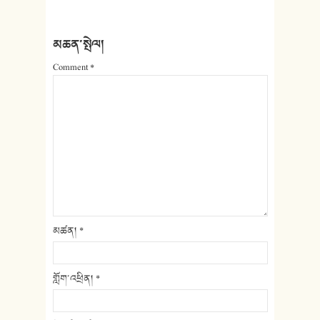
མཆན་སྤེལ།
Comment
*
མཚན།
*
གློག་འཕྲིན།
*