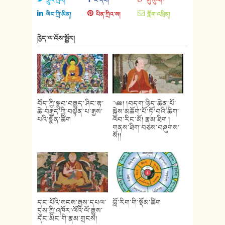
ལིང་ཀྲི་ཨིན།
པིན་ཀྲིའ་ས།
གློག་འཕྲིན།
ཁྱེད་ལ་འོས་སྦྱོར།
བོད་ཀྱི་སྒྲུབ་བརྒྱུད་ཤིང་རྟ་
༄༅། །བདག་ཉིད་ཆེན་པོ་
ཆེ་བརྒྱད་ཀྱི་བསྟན་པ་རྒྱས་
སྐྱེས་མཆོག་པོ་ཏོ་བའི་ཆིག་
པའི་སྨོན་ཚིག
ལབ་རིང་མོ། རྣམ་ཐིག །
གནས་ཐིག་བཅས་བཞུགས་
སོ།།
དང་པོའི་སངས་རྒྱས་དཔལ་
བློ་རིག་གི་སྡོམ་ཚིག
དུས་ཀྱི་འཁོར་ལོའི་ལོ་རྒྱུས་
དང་མིང་གི་རྣམ་གྲངས།