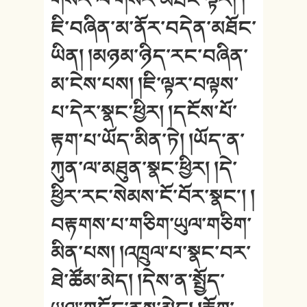
ཇི་བཞིན་མ་ནོར་བདེན་མཐོང་
ཡིན། །མཉམ་ཉིད་རང་བཞིན་
མ་ངེས་པས། །ཇི་ལྟར་བལྟས་
པ་དེར་སྣང་ཕྱིར། །དངོས་པོ་
རྟག་པ་ཡོད་མིན་ཏེ། །ཡོད་ན་
ཀུན་ལ་མཐུན་སྣང་ཕྱིར། །དེ་
ཕྱིར་རང་སེམས་ངོ་བོར་སྣང༌། །
བརྟགས་པ་གཅིག་ཡུལ་གཅིག་
མིན་པས། །འཁྲུལ་པ་སྣང་བར་
ཐེ་ཚོམ་མེད། །དེས་ན་སྤྱོད་