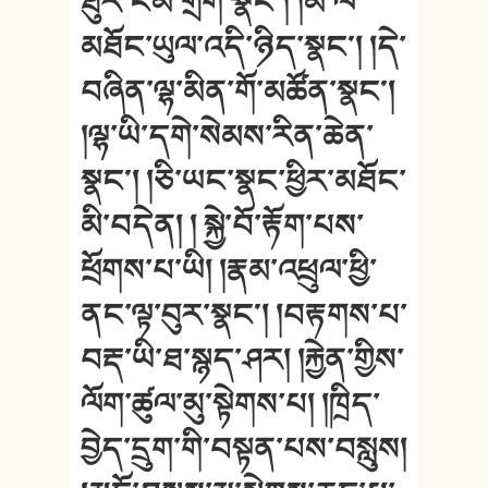
ཐུར་ངམ་གྲོག་སྣང༌། །མི་ལ་
མཐོང་ཡུལ་འདི་ཉིད་སྣང༌། །དེ་
བཞིན་ལྷ་མིན་གོ་མཚོན་སྣང༌།
།ལྷ་ཡི་དགེ་སེམས་རིན་ཆེན་
སྣང༌། །ཅི་ཡང་སྣང་ཕྱིར་མཐོང་
མི་བདེན། ། སྐྱེ་བོ་རྟོག་པས་
ཕྲོགས་པ་ཡི། །རྣམ་འཕྲུལ་ཕྱི་
ནང་ལྟ་བུར་སྣང༌། །བརྟགས་པ་
བརྡ་ཡི་ཐ་སྙད་ཤར། །རྐྱེན་གྱིས་
ལོག་ཚུལ་མུ་སྟེགས་པ། །ཁྲིད་
བྱེད་དྲུག་གི་བསྟན་པས་བསླུས།