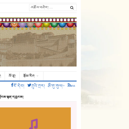
།
ལོ་ཙཱ།
རྩོམ་རིག
ངོ་དེབ།
ཀྲུའི་ཀྲར།
གུ་ཀུལ།+
rss
ྗོངས་སྙན་དབྱངས།