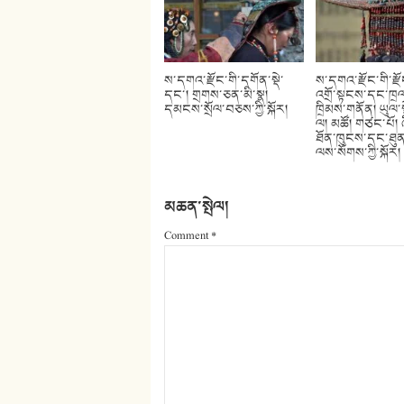
ས་དགའ་རྫོང་གི་དགོན་སྡེ་
ས་དགའ་རྫོང་གི་རྫ
དང་། གྲགས་ཅན་མི་སྣ།
འགྲོ་སྟངས་དང་ཁྲལ
དམངས་སྲོལ་བཅས་ཀྱི་སྐོར།
ཁྲིམས་གནོན། ཡུལ་ས
ལ། མཚོ། གཙང་པོ། 
ཐོན་ཁུངས་དང་ཐུན
ལས་སོགས་ཀྱི་སྐོར།
མཆན་སྤེལ།
Comment
*