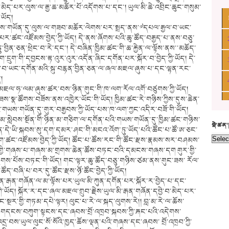
ན་མེད་པར་ལུས་ལ་རྒྱ་ཆ་མཆོར་པོ་འདོགས་པ་དང་། ཡུལ་མི་ཆེ་འབྲིང་ཆུང་གསུམ་
་ཡོད།
གཡས་གཡོན་དུ་ལུས་ལ་གཟབ་མཆོར་ལེགས་པར་སྤྲད་ནས་༧དཔལ་རྒྱལ་བ་ཡང་
་ཚང་འཛོམས་བྱེད་ཀྱི་ཡོད། དེ་ནས་ཞོགས་པའི་ཆུ་ཚོད་བརྒྱད་པ་ནས་བཅུ་
ྱིན་ཅན་ཕྲེང་བ་རེ་དང་། དེ་བཞིན་ཁྱིམ་ཚང་གི་ཆ་རྐྱེན་ལ་ལྟོས་ནས་་མཆོད་
་དྲུག་གི་དབྱངས་རྟ་འུར་འུར་འདོན་ཞིང་དགོན་པར་སྐོར་བ་བྱེད་ཀྱི་ཡོད། དེ་
ལ་བ་ཡང་དགོན་མའི་སྐུ་བརྙན་བྱིན་ཅན་ལ་ཞལ་མཇལ་ཞུས་པ་དང་ལྷན་རང་
ད།
མཇལ་ཧ་ལམ་ཞུས་ཚར་བས་ཉིན་གུང་གི་ཁ་ལག་རོལ་འགོ་བཙུགས་ཀྱི་ཡོད།
་ཟས་སྣ་ཚོགས་བཟོས་ནས་འཁྱེར་ཡོང་གི་ཡོད། ཁྱིམ་ཚང་རེ་གཉིས་ཀྱིས་དུས་ཆེན་
་གཡས་གཡོན་དུ་གུར་བརྒྱབས་ཀྱི་ཡོད་པས་ཁ་ལག་ཀྱང་འདིར་བཟོ་གི་ཡོད།
ན་མ་སླེབས་སྔོན་གི་ཉིན་མ་གཅིག་ལ་དགོན་པའི་གཡས་གཡོན་དུ་ཁྱིམ་ཚང་གཉིས་
སྡེ་ཚན
་ཆེན་དེ་ཡི་སྐབས་སུ་དག་དམར་ཤང་གི་མངའ་འོག་ཏུ་ཡོད་པའི་ཚོང་པ་ཚོ་ཨ་ཅང་
ིག་ཚང་འཛོམས་བྱེད་ཀྱི་ཡོད། ཚོང་པ་ཚོས་རང་གི་ཚོང་རྫས་རྣམས་སར་བཤམས་
ུལ་གྱི་གཞས་པ་གཞས་མ་གྲགས་ཆེན་ཚོས་བཏང་བའི་དམངས་གཞས་དག གུར་གྱི་
ཤུགས་པོས་བཏང་གི་ཡོད། གང་ལྟར་ཆུ་ཚོད་བཅུ་གཉིས་ཙམ་ནས་གུང་ཟས་ རོལ་
ོད་བཞི་པ་བར་དུ་ཚོང་རྫས་ཉོ་ཚོང་བྱེད་ཀྱི་ཡོད།
་ན་རྒན་གཞོན་ལ་མ་ལྟོས་པར་ཡུལ་མི་ཀུན་དགོན་པར་སྐོར་ར་བྱེད་པ་དང་
ཡོད། སྐོར་ར་དང་ཞལ་མཇལ་གྲུབ་རྗེས་ཡུལ་མི་རྒན་གཞོན་དབྱེ་བ་མེད་པར་
་ཡང་སྔར་གྱི་གཏམ་དཔེ་ལྟར། ལུང་པ་རེ་ལ་སྐད་ལུགས་རེ།། བླ་མ་རེ་ལ་ཆོས་
ཀྱི་གདངས་བཀུག་སྟངས་དང་ཞབས་བྲོ་འཁྲབ་སྐབས་ཀྱི་རྐང་པའི་འདེགས་
་བས་ཡུལ་ལུང་སོ་སོའི་ཁྱད་ཆོས་ལྡན་པའི་གཞས་དང་ཞབས་ བྲོ་འཁྲབ་ཀྱི་