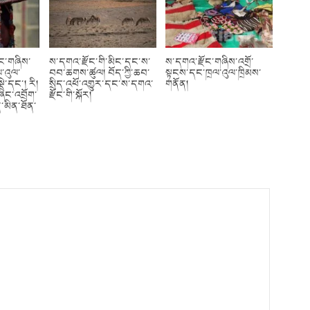
ོང་གཞིས་
ས་དགའ་རྫོང་གི་མིང་དང་ས་
ས་དགའ་རྫོང་གཞིས་འགྲོ་
་འུལ་
བབ་ཆགས་ཚུལ། བོད་ཀྱི་ཆབ་
སྟངས་དང་ཁྲལ་འུལ་ཁྲིམས་
ྡེ་དང་། རི།
སྲིད་འཕོ་འགྱུར་དང་ས་དགའ་
གནོན།
ཞིང་འབྲོག་
རྫོང་གི་སྐོར།
་མིན་ཐོན་