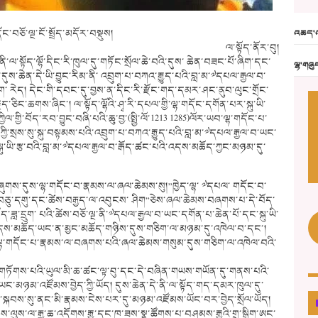
ོང་བཅོ་ལྔ་ངོ་སྤྲོད་མདོར་བསྡུས།
འཆད་འ
ལ་སྟོད་ནོར་བུ།
་ལ་སྟོད་ལྷོ་དིང་རི་ཁུལ་དུ་གཏོང་སྲོལ་ཆེ་བའི་དུས་ ཆེན་བཟང་པོ་ཞིག་དང་
ལྷ་གཞུ
ུས་ཆེན་དེ་ཡི་བྱུང་རིམ་ནི་ འབྲུག་པ་བཀའ་རྒྱུད་པའི་བླ་མ་༧དཔལ་རྒྱལ་བ་
 རེད། དེང་གི་དབང་དུ་བྱས་ན་དིང་རི་རྫོང་གད་དམར་ཤང་ནུབ་ལུང་གྲོང་
བརྗིད་ཅིང་ཆགས་ཞིང་། ལ་སྟོད་ལྷོའི་ཤྭ་རི་དཔལ་གྱི་ལྷ་གདོང་དགོན་པར་སྐུ་ཡི་
་གྱི་བོད་རབ་བྱུང་བཞི་པའི་ཆུ་བྱ་(སྤྱི་ལོ་1213 1285)ལོར་ཡབ་ལྷ་གདོང་པ་
ཀྱི་སྲས་སུ་སྐུ་བསྟམས་པའི་འབྲུག་པ་བཀའ་རྒྱུད་པའི་བླ་མ་༧དཔལ་རྒྱལ་བ་ཡང་
ྐུ་ཡི་རྩ་བའི་བླ་མ་༧དཔལ་རྒྱལ་བ་རྒོད་ཚང་པའི་འདས་མཆོད་ཀྱང་མཉམ་དུ་
ཞུགས་དུས་ལྷ་གདོང་བ་རྣམས་ལ་ཞལ་ཆེམས་སུ།”ཁྱེད་ལྷ་ ༧དཔལ་ གདོང་བ་
ུ་དགུ་དང་ཚེས་བརྒྱད་ལ་འབུངས་ ཤིག”ཅེས་ཞལ་ཆེམས་བཞགས་པ་དེ་བོད་
བོད་ཟླ་དྲུག་ པའི་ཚེས་བཅོ་ལྔ་ནི་༧དཔལ་རྒྱལ་བ་ཡང་དགོན་པ་ཆེན་པོ་དང་སྐུ་ཡི་
ི་འདས་མཆོད་ཡང་ན་མྱང་མཆོད་གཉིས་དུས་གཅིག་ལ་མཉམ་དུ་འཁེལ་བ་དང་།
ལྷ་གདོང་པ་རྣམས་ལ་བཞགས་པའི་ཞལ་ཆེམས་གསུམ་དུས་གཅིག་ལ་འཁེལ་བའི་
ཏོགས་པའི་ཡུལ་མི་ཆ་ཚང་ལྟ་བུ་དང་དེ་བཞིན་གཡས་གཡོན་དུ་གནས་པའི་
ཡང་མཉམ་འཛོམས་བྱེད་ཀྱི་ཡོད། དུས་ཆེན་དེ་ནི་ལ་སྟོད་གད་དམར་ཁུལ་དུ་
་ཡི་སྐབས་སུ་ནང་མི་རྣམས་ངེས་པར་དུ་མཉམ་འཛོམས་ཡོང་བར་བྱེད་སྲོལ་ཡོད།
་ལུས་ལ་རྒྱ་ཆ་འདོགས་རྒྱུ་དང་ཁ་ཟས་སྣ་ཚོགས་པ་བཤམས་རྒྱུའི་གྲ་སྒྲིག་ཨང་