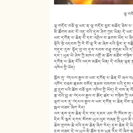
ལྷ་གད
ལྷ་གདོང་བཅོ་ལྔ་ཡང་ན་ལྷ་གདོང་མྱང་མཆོད་ཅེས་པ་ནི
མི་ཚོགས་མང་པོ་འདུ་བའི་དུས་ཤིག་ཀྱང་ཡིན། དེ་ཡང་ད
ཡང་དགོན་པ་ཆེན་པོ་དང་འབྲེལ་བ་ཆགས་ཡོད་པ་ཞིག་
སྡེའི་ཉེ་འདབས་ཀྱི་རེ་བོ་ལྷ་རི་མ་ཞེས་པའི་སྟེང་དུ་
གདུང་རུས་ སྟོད་བྱ་བ། དུས་རབས་བཅུ་གསུམ་པའི་དཀྱིལ
དང་། ཡུམ་ཡེ་ཤེས་ཀྱི་མཁའ་འགྲོ་མ་ཆོས་མཐོང་གཉིས་
དགོན་པ་ཆེན་པོའི་འདས་མཆོད་ཡིན། དེ་བཞིན་ལྷན་ས
འཁེལ་གྱི་ཡོད།
སྒོས་སུ་ ༧དཔལ་རྒྱལ་བ་ཡང་དགོན་པ་ཆེན་པོ་ཞལ་བ
འཁོར་བཅས་རྣམས་བསོད་ནམས་བསགས་པའི་དུས། བཅ
ཟླ་དྲུག་པའི་ཚེས་བཅོ་ལྔར་འཁེལ་གྱི་ཡོད། དེ་བས་ན་
རྩ་བའི་བླ་མ་༧དཔལ་རྒྱལ་བ་རྒོད་ཚང་པ་གཉིས་ཀྱ
ལྷག་པར་དུ་༧དཔལ་རྒྱལ་བ་ཡང་དགོན་པ་ཆེན་པོས་
སྐལ་བཟང་ཞིག་རེད།
ལར་ནས་དུས་ཆེན་དེར་གད་དམར་ཤང་གི་ཁོངས་སུ་ག
དིང་རི་སྒར་དཀར་སོགས་ཡུལ་ལུང་གཞན་གྱི་ཡུལ་མི་
ཆེས་གྲགས་ཆེ་བའི་དུས་ཆེན་ཞིག་རེད། དུས་ཆེན་དེ
དུས་བཟང་དེ་ལ་ཡུལ་མི་ཚོས་དུས་ཡུན་རིང་པོ་ཞིག་ནས