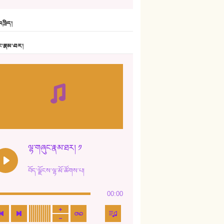
6. ཆོལ་གསུམ་བྲོ་གཞས། - སྒྲོན་གསལ།
ཁྲིད།
7. ལྷག་སྒྲོན་ལགས།
ང་རྣམ་ཐར།
8. ཆང་གཞས།
9. ཆང་གཞས། ༢
10. ཆང་གཞས། ༣
11. ལོ་གསར།
12. ལོ་གསར། ༢
ལྷ་གཞུང་རྣམ་ཐར། ༡
13. ཆུང་འདྲིས། - ཟླ་སྒྲོན།
བོད་ལྗོངས་ལྷ་མོ་ཚོགས་པ།
14. སྙིང་རྗེ་མོ། - ཚེ་འགྱུར་མེད།
00:00
15. ཤམ་པ་ལ་ཡི་སྲས་མོ།
16. ལྷ་བུ་དར་བུ།