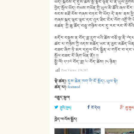
ཡོད། སྐབས་དེ་དུས་ཆེས་སྤྲོ་སྣང་ལྡན་པ་ནི་ཡུལ་ཕྱ
བྱེད་སྲོལ་ཡོད། གཡས་གཡོན་གྱི་ཡུལ་མི་ཚོའི་ཞལ་ང
སངས་མཐོ་པོས་གཞས་བཏང་གི་ཡོད། དེ་ནས་ ནས་ཕྱི
གཞས་སྐད་ལྷང་ལྷང་དང་འུར་ཐིང་ངེར་ལོག་འགྲོ་གི་ཡ
མཚན་ གྱི་ཆུ་ཚོད་བཅུ་གཉིས་བར་དུ་རང་རང་སོ་སོའི
མདོར་བསྡུས་ན་བོད་ཟླ་དྲུག་པའི་ཚེས་བཅོ་ལྔ་ནི་༧ད
ཚང་པ་གཉིས་ཀྱི་འདས་མཆོད་ཡང་ན་མྱང་མཆོད་ཡིན། 
བཟང་ཞིག་ཏེ་མར་དབུལ་པོར་སྦྱིན་པ་གཏོང་བ་དང
སྲོལ་བཟང་པོ་ཞིག་ཡིན་ནོ།། །།
སྤྱི་ལོ། ༢༠༡༧/ བོད་ཟླ། ༦/ བོད་ཚེས། ༡༥ ཉིན།
Post Views:
154,387
སྡེ་ཚན།:
དུས་ཆེན་ཁག་གི་ངོ་སྤྲོད།
,
ཡུལ་སྡེ།
ཚན་པ།:
featured
བརྒྱུད་སྐུལ།
ཀྲུའི་ཀྲར།
ངོ་དེབ།
གུ་ཀུལ
ཁྱེད་ལ་འོས་སྦྱོར།