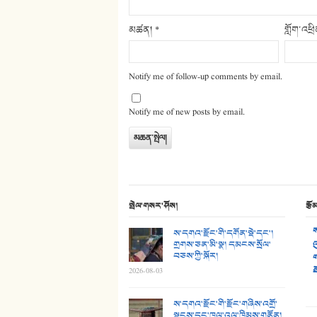
མཚན།
*
གློག་འཕྲ
Notify me of follow-up comments by email.
Notify me of new posts by email.
སྤེལ་གསར་ཤོས།
རྩོ
ས
ས་དགའ་རྫོང་གི་དགོན་སྡེ་དང་།
གྲགས་ཅན་མི་སྣ། དམངས་སྲོལ་
འ
བཅས་ཀྱི་སྐོར།
ག
ཐ
2026-08-03
ས་དགའ་རྫོང་གི་རྫོང་གཞིས་འགྲོ་
སྟངས་དང་ཁྲལ་འུལ་ཁྲིམས་གནོན།