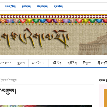
འཆད་ཁྲིད།
སྣ་ཚོགས།
ཡིག་ཚགས།
དཔེ་དེབ།
ནས་བཤད།
སྒྱུ་རྩལ།
ནང་རིག
བཟོ་རིག
གསོ་རིག
ལོ་རྒྱུས།
སློབ་གསོ
་སྤྲོད་མདོར་བསྡུས།
གངས་ལ
ར་བསྡུས།