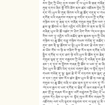
སར་བྱེད་ཀྱི་ཡོད། དུས་བཟང་དེ་ལ་ཡུལ་མི་རྒན་གཞོ
ཀུན་དགའ་ཞིང་སྤྲོ་བོའི་ཐོག་ནས་ཚང་འཛོམས་བྱེད་ཀྱི
དང་པོ། ཡུལ་མི་ཀུན་ཞོགས་པའི་ཆུ་ཚོད་བདུན་པ་
དགོན་པའི་བཞུགས་གནས་ལྷ་གདོང་དཔལ་གྱི་དགོན་པར
གཉིས་བར་དུ་རྒན་དར་གཞོན་གསུམ་ཀུན་གྱིས་ལག་ཏུ་བ
རྫས་སྣ་ཚོགས་པ་ཞིག་འཁྱེར་བའི་ཐོག་ཁ་ནས་མ་ནི་ཡིག
བཞིན་ཡུལ་མི་ཚོ་འཚང་ཁ་ཤིག་ཤིག་གིས་༧དཔལ་རྒྱ
གིས་ལག་ཏུ་འཁྱེར་བའི་མཆོད་རྫས་རྣམས་ཕུལ་གྱི་ཡོ
གཉིས་པ། ཆུ་ཚོད་བཅུ་གཉིས་གཡས་གཡོན་དུ་མཆོད་
གུང་ཟས་ནི་སྣ་ཚོགས་པ་སྟེ། ཡུལ་མི་མང་ཆེ་བས་གུང
མ་ཡོང་གོང་ལ་ཉི་མ་གཅིག་གི་སྔ་རོལ་ནས་དགོན་པའི
སྤྱིར་དགོན་པ་དང་ཐག་ཉེ་བའི་ཡུལ་མི་ཚོས་དུས་ཆེ
གསུམ་ལྷན་དུ་གུར་བརྒྱབས་ཀྱི་ཡོད། དེ་བཞིན་དུས
ཅང་། ད་དུང་ས་ཕྱོགས་གཞན་གྱི་ཚོང་པ་ཡང་དུ་མ་ཞ
ཤིང་ཡུལ་མི་ཚོའི་ཡིད་དབང་བཀུག་ཆེད་ལ་སྟོད་ཁ
གཡས་གཡོན་དུ་སྒྲ་ སྒམ་ཆེ་པོ་རེ་བཏགས་ནས་སྐད་
བ་དང་། གུང་ཟས་རོལ་ཚར་རྗེས་ཡུལ་མི་ཚོ་ཧ་ལམ་ཆུ་ཚ
གསུམ་པ། ཆུ་ཚོད་བཞི་པ་ཙམ་ནས་དྲུག་པ་བར་དུ་ལོ
༧དཔལ་རྒྱལ་བ་ཡང་དགོན་པ་ཆེན་པོ་ཞལ་མཇལ་ཞུ་གི་
རྐང་བྲོ་གླུ་གཞས་རོལ་རྒྱུར་འགོ་བཙུགས་ཀྱི་ཡོད། དེ
ལུགས་རེ།། ཞེས་པ་ལྟར་ལ་ སྟོད་ཁུལ་སོ་སོར་གཞས་
འཇོགས། ལག་པའི་སྟངས་བསྟབས་བར་ལ་ཕྲན་པུ་མི་འདྲ