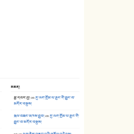
མཆན།
ཆུ་དབར་བུ།
on
རུ་ལག་གྲོམ་པ་རྒྱང་གི་བྱུང་བ་
མདོར་བསྡུས།
སྐལ་བཟང་མཁས་གྲུབ།
on
རུ་ལག་གྲོམ་པ་རྒྱང་གི་
བྱུང་བ་མདོར་བསྡུས།