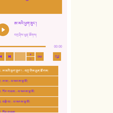
ཨ་མའི་ཕྱག་ཟུང་།
བཀྲ་ཤིས་ཕུན་ཚོགས།
00:00
1. ཨ་མའི་ཕྱག་ཟུང་། - བཀྲ་ཤིས་ཕུན་ཚོགས།
2. ཨ་མ། - པ་སངས་ལྷ་མོ།
3. ཀོང་གཞས། - པ་སངས་ལྷ་མོ།
4. བརྩེ་བ། - པ་སངས་ལྷ་མོ།
5. ཀོང་གཞས།