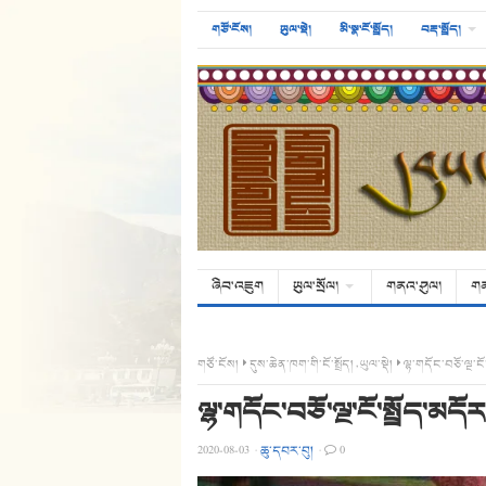
གཙོ་ངོས།
ཡུལ་སྡེ།
མི་སྣ་ངོ་སྤྲོད།
བརྡ་སྤྲོད།
ཞིབ་འཇུག
ཡུལ་སྲོལ།
གནའ་ཤུལ།
ག
གཙོ་ངོས།
དུས་ཆེན་ཁག་གི་ངོ་སྤྲོད།
,
ཡུལ་སྡེ།
ལྷ་གདོང་བཅོ་ལྔ་ངོ
ལྷ་གདོང་བཅོ་ལྔ་ངོ་སྤྲོད་མདོ
2020-08-03
·
ཆུ་དབར་བུ།
·
0