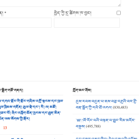
ིན།
*
ཁྱེད་ཀྱི་དྲ་ཚིགས་ཁ་བྱང།
མ་སྒྲིག་གཙོ་གནད།
ཀློག་མང་ཤོས།
་དགའ་རྫོང་གི་རྫོང་གཞིས་འགྲོ་སྟངས་དང་ཁྲལ་
དུས་རབས་བདུན་པ་ནས་བཅུ་དགུའི་བར་གྱི་
ུལ་ཁྲིམས་གནོན། ཡུལ་སྡེ་དང་། རི། ལ། མཚོ།
བརྡ་སྤྲོད་ཀྱི་དཔེ་ཐོ་འགའ།
(830,483)
ཙང་པོ། ཞིང་འབྲོག་ཐོན་ཁུངས་དང་ཐུན་མིན་
ོན་ལས་སོགས་ཀྱི་སྐོར།
༄༅། །བོ་དོང་པའི་བསྟན་པ་བྱུང་རིམ་མདོར་
བསྡུས།
(495,788)
13