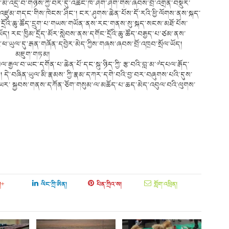
ོགས་མི་འདྲ་བ་གཉིས་ཀྱི་བར་དུ་འཚང་ཁ་ཤིག་ཤིག་གིས་ཞབས་བྲོ་འགྲན་བསྡུར་
ོར་འཛུམ་གདང་གིས་ཁེངས་ཤིང་། ངར་ཤུགས་ཆེན་པོས་དོ་རའི་ཕྱི་ལོགས་ནས་སྐད་
་དྲོའི་ཆུ་ཚོད་དྲུག་པ་གཡས་གཡོན་ནས་རང་གནས་སུ་སྐད་སངས་མཐོ་པོས་
ོད། རང་ཁྱིམ་དྲོད་མོར་སླེབས་ནས་དགོང་དྲོའི་ཆུ་ཚོད་བརྒྱད་པ་ཙམ་ནས་
་ཕ་ཡུལ་དུ་རྒན་གཞོན་དབྱེར་མེད་ཀྱིས་གཞས་ཞབས་བྲོ་འཁྲབ་སྲོལ་ཡོད།
མཇུག་གཏམ།
པལ་རྒྱལ་བ་ཡང་དགོན་པ་ཆེན་པོ་དང་སྐུ་ཉིད་ཀྱི་ རྩ་བའི་བླ་མ་༧དཔལ་རྒོད་
དེ་བཞིན་ཡུལ་མི་རྣམས་ ཀྱི་རྣམ་དཀར་དགེ་བའི་བྱ་བར་བཞུགས་པའི་དུས་
་ཡར་ སྐྱབས་གནས་དཀོན་ཅོག་གསུམ་ལ་མཆོད་པ་ཆད་མེད་འབུལ་བའི་ལུགས་
།+
ལིང་ཀྲི་ཨིན།
པིན་ཀྲིའ་ས།
གློག་འཕྲིན།