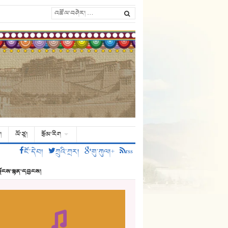
།
ལོ་ཙཱ།
རྩོམ་རིག
ངོ་དེབ།
ཀྲུའི་ཀྲར།
གུ་ཀུལ།+
rss
ྗོངས་སྙན་དབྱངས།