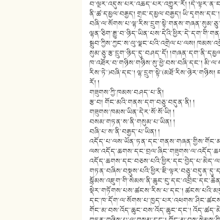
བ་ལྔར་འདུས་པར་འཆད་པར་འགྱུར་རོ། །དེ་ལྟར་ན་ང
ནི་ཚ་དམྱལ་བརྒྱད། གྲང་དམྱལ་བརྒྱད། ཡི་དྭགས་དང༌། ལ
བཞི་ལ་སོགས་པ་ལྷ་རིས་དྲུག་སྟེ་གནས་གཞན་སུམ་ཅུ་ར
ལྷན་ཅིག་རྒྱུ་བ་ཉིད་ཡིན་པས་དེའི་ཕྱིར་དེ་དག་གི
སྒྲུབ་ཀྱིས་ཀྱང་ས་ལུ་ལྗང་པའི་འགྲེལ་པ་ལས། ཁམས་འགྲ
སུམ་ཅུ་རྩ་དྲུག་ཉིད་དུ་བཤད་དོ། །གཞན་དག་ནི་ད
ཁ་འཐོར་བ་གཉིས་གཉིས་སུ་ཕྱེ་བས་བཞི་དང༌། མི་ལ
རིས་ཏེ་)བཞི་དང༌། ལྷ་དྲུག་སྟེ་(མཐོ་རིས་ཉེར་གཉི
རོ། །
གཟུགས་ཀྱི་ཁམས་བཤད་པ་ནི།
རྩ་བ། གོང་མའི་གནས་དག་བཅུ་བདུན་ནི། །
གཟུགས་ཁམས་ཡིན་དེར་སོ་སོ་ཡི། །
བསམ་གཏན་ས་ནི་གསུམ་པ་ཡིན། །
བཞི་པ་ས་ནི་བརྒྱད་པ་ཡིན། །
འདོད་པ་ལས་ཡོན་ཏན་དང་གནས་གཞན་གྱིས་གོང་མའི
ལས་འདོད་ཆགས་དང་བྲལ་ཞིང་གཟུགས་ལ་འདོད་ཆགས་ད
འདོད་ཆགས་དང་བཅས་པའི་ཕྱིར་དང་བྱེད་པ་མེད་ལ།)
གཏན་བཞིས་བསྡུས་པའི་ཕྱིར་ཇི་ལྟར་བཅུ་བདུན་དུ་དབ
སྙོམས་འཇུག་གི་སེམས་ནི་ཆུང་ངུ་དང་འབྲིང་དང་ཆ
སྡེར་གཏོགས་པས་ཚངས་རིས་པ་དང༌། ཚངས་པའི་མད
དང་ཁ་དོག་ལ་སོགས་པ་ཁྱད་པར་འཕགས་ཤིང་ཚངས་པ
གོང་མ་བས་འོད་ཆུང་བས་འོད་ཆུང་དང༌། འོད་ཚད་མ