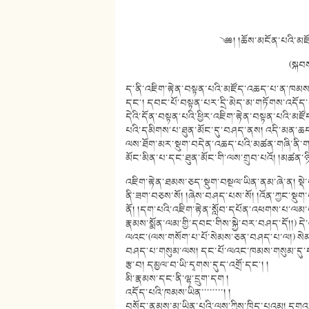
༄༅། །ཆོས་མངོན་པའི་མཛོད
(སྐབ
ད་ནི་འཇིག་རྟེན་བསྟན་པའི་མཛོད་འཆད་པ་ན་ཁམ
དང༌། དབང་པོ་བསྟན་པར་དྲི་མེད་མ་གཏོགས་འདོད
དེའི་དོན་བསྟན་པའི་ཕྱིར་འཇིག་རྟེན་བསྟན་པའི་མཛ
པའི་དམིགས་པ་ཐུན་མོང་དུ་བཤད་ནས། འདི་མན་ཆད་ཀྱ
ལས་ཐོག་མར་སྡུག་བདེན་འཆད་པའི་མཚན་གཞི་ནི་གང་སྐ
མོང་མིན་པ་དང་ཐུན་མོང་གི་ལས་གྲུབ་པའོ། །མཚན་ཉིད
འཇིག་རྟེན་ཐམས་ཅད་སྡུག་བསྔལ་ཡིན་ནམ་ཞེ་ན། སྡེ
ནི་ཟག་བཅས་སོ། །ཞེས་བཤད་པས་སོ། །འོན་ཀྱང་སྡུག་
ནོ། །དག་པའི་འཇིག་རྟེན་སློབ་དཔོན་འཕགས་པ་ལམ་
རྣམས་སྨོན་ལམ་གྱི་དབང་གིས་སྐྱེ་བར་བཤད་དོ།།) དེ
ལའང་(ལས་གསོག་པ་པོ་སེམས་ཅན་བཤད་པ་ལ།) སེམས་
བཤད་པ་གསུམ་ལས། དང་པོ་ལའང་ཁམས་གསུམ་དུ་དབ
རྩ་བ། དམྱལ་བ་ཡི་དྭགས་དུད་འགྲོ་དང༌། །
མི་རྣམས་དང་ནི་ལྷ་དྲུག་དག །
འདོད་པའི་ཁམས་ཡིན་་་་་་་་། །
བསོད་ནམས་མ་ཡིན་པའི་ལས་ཀྱིས་ཁྲིད་པའམ། དགའ་བ