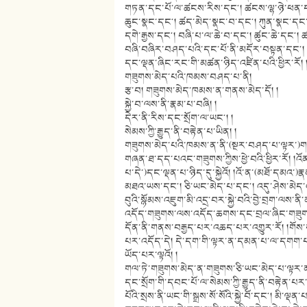
གཏན་དང་པོ་ལ་ཚངས་རིས་དང༌། ཚངས་ལྷ་ཉེ་ཕན་ད
ཆུང་སྣང་དང༌། ཚད་མེད་སྣང་བ་དང༌། ཀུན་སྣང་དང
དགེ་རྒྱས་དང༌། བཞི་པ་ལ་ཆེ་བ་དང༌། ཚུང་ཆེ་དང༌
བཞི་བཞིར་བཤད་པའི་དང་པོ་ནི་མདོར་བསྟན་དང༌། ག
དང་ལྡན་ཞིང་རང་གི་མཚན་ཉིད་འཛིན་པའི་ཕྱིར་རོ། 
གཟུགས་མེད་པའི་ཁམས་བཤད་པ་ནི།
རྩ་བ། གཟུགས་མེད་ཁམས་ན་གནས་མེད་དོ། །
སྐྱེ་བ་ལས་ནི་རྣམ་པ་བཞི། །
དེར་ནི་རིས་དང་སྲོག་ལ་ཡང༌། །
སེམས་ཀྱི་རྒྱུད་ནི་བརྟེན་པ་ཡིན། །
གཟུགས་མེད་པའི་ཁམས་ན་ནི་(སྔར་བཤད་པ་ལྟར་)གན
གཞན་ཐ་དད་པའང་གཟུགས་ཀྱིས་ཕྱེ་བའི་ཕྱིར་རོ། །འོ
པ་དེ་)དང་ལྡན་པ་ཉིད་དུ་སྐྱེའོ། །འོ་ན་(མཐོ་དམའ་
མཐའ་ཡས་དང༌། ཅི་ཡང་མེད་པ་དང༌། འདུ་ཤེས་མེད་འད
བུའི་སྙོམས་འཇུག་མི་འདྲ་བར་སྐྱེ་བའི་བྱེ་བྲག
འདོད་གཟུགས་ལས་འདོད་ཆགས་དང་བྲལ་ཞིང་གཟུགས་མ
དོན་ནི་གནས་བརྒྱད་པར་འཆད་པར་འགྱུར་རོ། །གོས
པར་འདོད་དེ། དེ་དག་གི་ལྟར་ན་དམན་པ་ལ་དགག་པའི
ཡོད་པར་ལྟའོ། །
གལ་ཏེ་གཟུགས་མེད་ན་གཟུགས་ཅི་ཡང་མེད་པ་ལྟར་ན
དང་སྲོག་གི་དབང་པོ་ལ་སེམས་ཀྱི་རྒྱུད་ནི་བརྟེན་པར
པོའི་སྲས་ནི་ཡང་གི་སྒྲས་སོ་སོའི་སྐྱེ་བོ་དང༌། མི་ལ