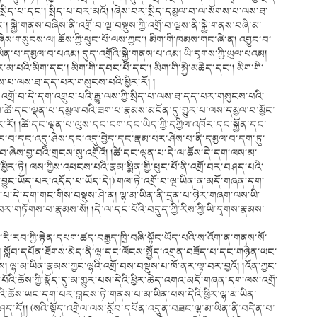
ཀྱི་སྲིད་པ་དང༌། སྲིད་པ་བར་མའོ། །ཞེས་བར་སྲིད་དམྱལ་བ་ལ་སོགས་པ་ལས་ཐ་
ེ་གནས་བཞིས་ནི་འགྲོ་བ་ལྔ་བསྡུས་ཀྱི་འགྲོ་བ་ལྔས་ནི་སྐྱེ་གནས་བཞི་མ་
ཞེས་གསུངས་ལ། ཆོས་ཀྱི་ཕུང་པོ་ལས་ཀྱང༌། མིག་གི་ཁམས་གང་ཞེ་ན། འབྱུང་བ་
ིན་པ་དམྱལ་བ་པའམ། དུད་འགྲོའི་སྐྱེ་གནས་པ་འམ། ཡི་དྭགས་ཀྱི་ཡུལ་པའམ།
མ་པའི་མིག་དང༌། མིག་གི་དབང་པོ་དང༌། མིག་གི་སྐྱེ་མཆེད་དང༌། མིག་གི་
ས་པ་ལས་ཐ་དད་པར་གསུངས་པའི་ཕྱིར་རོ། །
ྟེ། འགྲོ་བ་དེ་དག་འགྲུབ་པའི་རྒྱུ་ལས་ཀྱི་སྲིད་པ་ལས་ཐ་དད་པར་གསུངས་པའི་
ུས་ཚེ་དང་ལྡན་པ་དམྱལ་བའི་ཟག་པ་རྣམས་མངོན་དུ་གྱུར་པ་ལས་དམྱལ་བ་མྱོང་
ར་རོ། །ཚེ་དང་ལྡན་པ་ལུས་དང་ངག་དང་ཡིད་ཀྱི་དཀྱིལ་འཁོར་དང་སྐྱོན་དང་
ོར་བ་དང་འདུ་ཤེས་དང་འདུ་བྱེད་དང་རྣམ་པར་ཤེས་པ་ནི་དམྱལ་བ་དག་ཏུ་
བ་ཞེས་བྱ་བའི་གྲངས་སུ་འགྲོའོ། །ཚེ་དང་ལྡན་པ་དེ་ལ་ཆོས་དེ་དག་ལས་མ་
ར་ཏེ། ལས་ཀྱིས་འཕངས་པའི་རྣམ་སྨིན་གྱི་ཕུང་པོ་ནི་འགྲོ་བར་བཤད་པའི་
ྱས་བྱུང་ཡོད་པར་འདོད་པ་ཡོད་དེ།) གལ་ཏེ་འགྲོ་བ་ལྔ་ཡིན་ན་མདོ་གཞན་དག་
་དེ་དག་གང་གིས་བསྡུས་ཤེ་ན། ལྷ་མ་ཡིན་ནི་དྲན་པ་ཉེར་གཞག་ལས་ཡི་
་བར་གཏོགས་པ་རྣམས་སོ། །དེ་ལ་དང་པོའི་བདུད་ཀྱི་རིས་ཀྱི་ཡི་དྭགས་རྣམས་
་རི་རབ་ཀྱི་རྟེན་དཔག་ཚད་བརྒྱད་ཁྲི་བཞི་སྟོང་ཡོད་པའི་ས་འོག་ན་གནས་སོ་
སློབ་དཔོན་ཐོགས་མེད་ནི་ལྷ་དང་ལོངས་སྤྱོད་འགྲན་བཟོད་པ་དང་གཉེན་ཡང་
། ལྷ་མ་ཡིན་རྣམས་ཀྱང་ལྷའི་འགྲོ་བས་བསྡུས་པ་ཁོ་ནར་ལྟ་བར་བྱའོ། །འོན་ཀྱང་
ོའི་ཆོས་ཀྱི་སྣོད་དུ་མ་གྱུར་པས་དེའི་ཕྱིར་ཆེད་འགའ་མདོ་གཞན་དག་ལས་འགྲོ་
འི་ཆོས་ཡང་དག་པར་བླངས་ཏེ་གནས་པ་མ་ཡིན་པས་དེའི་ཕྱིར་ལྷ་མ་ཡིན་
ད་དོ།། (སའི་སྟོད་འགྲེལ་ལས་སློབ་དཔོན་འདུན་བཟང་ལྷ་མ་ཡིན་ནི་བདེན་པ་