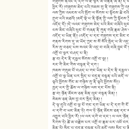
གཟུགས་ནའང་དེ་དག་ལ་ཇི་ལྟར་མི་བརྟེན་ཞེ་ན། དེ་
ཕྱིར་རོ། །གཟུགས་མེད་པའི་ཁམས་སུ་ནི་གཟུགས་ཀྱི་འ
ལས་ཀྱིས་འཕངས་པའི་སྲོག་ལ་སོགས་པ་སྟོབས་ཆེ་བའི་
གྲུབ་པའི་མཐའོ། །མདོ་སྡེ་པ་ནི་སྔོན་གྱི་ལས་ཀྱི་སྟོབ
འདོད་དོ། །དེ་ལའང་གཟུགས་མེད་པའི་མིང་བཞིའི་ཕུང་པ
པས་མིང་བཞིའི་ཕུང་པོ་གཞན་ནི་ཀུན་གཞི་རྣམ་ཤེས་ལ་
འདོད་པ་ཡིན་ནོ།། (འདོད་པ་དང་གཟུགས་དང་མིང་བ
གནས་རིགས་དུ་མ་ཡོད་ཀྱང་ས་སོ་སོའི་སྲེད་པ་མི་འད
རིས་སུ་བཅད་པས་སའང་མི་འདྲ་བ་བཞི་བཞི་བྱུང་ངོ༌
འགྲོ་བ་ལྔར་བཤད་པ་ནི།
རྩ་བ། དེར་ནི་དམྱལ་སོགས་འགྲོ་བ་ལྔ། །
རང་གི་མིང་གིས་བསྟན་དེ་དག །
ཁམས་གསུམ་པོ་བཤད་པ་གང་ཡིན་པ་དེར་ནི་དམྱལ་བ་ད
འགྲོ་བ་ལྔ་ཡིན་པར་སྲིད་པ་བདུན་བསྟན་པའི་མདོ་
ལྷའི་ཕྱོགས་གོང་མ་གཉིས་སུ་ནི་ལྷའི་ཕྱོགས་སོ།།)
ཁྱད་པར་གྱི་ཆོས་ལ་གཉིས་ལས་དང་པོས་ནི།
རྩ་བ། ཉོན་མོངས་ཅན་མིན་ལུང་བསྟན་མིན། །
སེམས་ཅན་ཞེས་བྱ་བར་སྲིད་མིན། །
དེ་ལྟ་བུའི་འགྲོ་བ་ལྔ་པོ་གང་དག་ཡིན་པ་དེ་དག་གི
པ་དགེ་བ་ཡང་མིན་ཏེ། གལ་ཏེ་ཉོན་མོངས་ཅན་དང་
འགྱུར་བའི་ཕྱིར་རོ། །ལ་ལར་དགེ་བ་དང༌། ལ་ལར་ཉོ
རིགས་ཏེ། ཚེ་མ་བརྗེས་པར་འགྲོ་བ་རྣམ་པར་འཕོ་བར་
མིན་ཏེ། སྲིད་པ་བདུན་བསྟན་པའི་མདོ་ལས། སྲིད་པ་ནི་