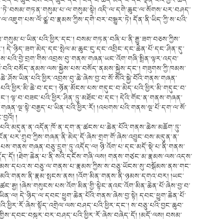
བདེ་བ་ཆུང་བས་བདེ་ཆུང་དང༌། བདེ་བ་ཚད་མེད་པ་དང་ལྡན་པའི་ཕྱིར་ཚད་
་རྒྱས་ཏེ་བསམ་གཏན་གསུམ་པ་ལ་གསུམ་སྟེ། འདི་ལ་དགེ་ཆུང་ལ་སོགས་པར་བཤད་
འཇུག་པས་ལོ་ཙྪ་བ་རྣམས་ཀྱིས་དགེ་བར་བསྒྱུར་ཏེ། དོན་ནི་ཡིད་ཀྱི་ས་པའི་
སུམ་པ་ཡིན་པའི་ཕྱིར་དང༌། བསམ་གཏན་བཞི་པ་ནི་རྒྱུ་ཟག་བཅས་ཀྱིས་
། དེ་ཉིད་ཟག་མེད་དང་སྤེལ་མ་ཆུང་ངུ་དང་འབྲིང་དང་ཆེན་པོ་དང་ཤིན་དུ་
སྒོམས་པའི་བྱེ་བྲག་གིས་འབྲས་བུ་གནས་གཞན་ཡང་འོག་གཞི་སྤྲིན་ལྟར་འདབ་
་བའི་བསོད་ནམས་ལས་སྐྱེས་པས་བསོད་ནམས་སྐྱེས་དང༌། གཟུགས་ཀྱི་ཁམས་
ཏུ་ཆེ་ཤོས་ཡིན་པའི་ཕྱིར་འབྲས་བུ་ཆེ་ཞེས་བྱ་བ་སོ་སོའི་སྐྱེ་བོའི་གནས་གཞན་
ྱིར་མི་ཆེ་བ་དང༌། ཉོན་མོངས་པས་གདུང་བ་མེད་པའི་ཕྱིར་མི་གདུང་བ་
དང༌། ལྟ་བ་བཟང་པའི་ཕྱིར་ཤིན་ཏུ་མཐོང་བ་དང༌། དེའི་གོང་ན་གནས་གཞན་
གཞན་ལྔ་སྟེ་བརྒྱད་པ་ཡིན་པའི་ཕྱིར་རོ། །འཕགས་པའི་གནས་ལྔ་པོ་དག་ལ་སོ་
བྱའོ། །
ཚངས་པའི་མདུན་ན་འདོན་ཁོ་ན་དག་ན་ཚངས་པ་ཆེན་པོའི་གནས་ཆེས་མཆོག་ཏུ་
ོན་པར་གྲུབ་ཀྱིས་གཞན་ནི་མེད་དོ་ཞེས་གྲག་གོ་ཞེས་འབྱུང་བས་མདུན་ན་
གནས་གཞན་བཅུ་དྲུག་ཏུ་འདོད་ལ། ཉི་འོག་པ་དང་མདོ་སྡེ་པ་ནི་གནས་
ོད་དོ། །ཐེག་ཆེན་པ་ནི་སའི་དངོས་གཞི་ལས། གནས་གཙང་མ་རྣམས་ལས་འདས་
་སེམས་དཔའ་ས་བཅུ་ལ་གནས་པ་རྣམས་ཀྱིས་ས་བཅུ་ཡོངས་སུ་བསྒོམས་ནས་གང་
གཙང་མའི་གནས་ནི་རྣམ་སྤངས་ནས། །འོག་མིན་གནས་ནི་ཉམས་དགའ་བར། །ཡང་
འཚང་རྒྱ། །ཞེས་གསུངས་པས་འོག་མིན་གྱི་སྟེང་ནའང་འོག་མིན་ཆེན་པོ་ཞེས་བྱ་བ་
ས་ཡིན་ལ། དེ་ཉིད་ལ་དབང་ཕྱུག་ཆེན་པོའི་གནས་ཞེས་བྱ་སྟེ། དབང་ཕྱུག་ཆེན་པོ་
བ་པའི་ཕྱིར་རོ་ཞེས་སྟོད་འགྲེལ་ལས་བཤད་པའི་ཕྱིར་དང༌། ས་བཅུ་པའི་བྱང་ཆུབ་
གྱིས་དབང་བསྐུར་བར་བཤད་པའི་ཕྱིར་རོ་ཞེས་བཞེད་དོ། །མདོ་ལས། བསམ་