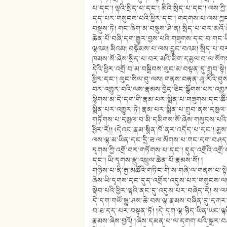
པ་དང༌། ལྷའི་སྲིད་པ་དང༌། མིའི་སྲིད་པ་དང༌། ལས་
དད་པར་གསུངས་པའི་ཕྱིར་དང༌། གདགས་པ་ལས་ཀྱང༌། སྐྱ
བསྡུས་ཏེ། གང་ཞིག་མ་བསྡུས་ཤེ་ན། སྲིད་པ་བར་མའོ་
ཆེན་པོ་བཞི་དག་རྒྱུར་བྱས་པའི་གཟུགས་དང་བ་གང་ཡ
ལྷའམ། མིའམ། བསྒོམས་པ་ལས་བྱུང་བའམ། སྲིད་པ་བར་
ཁམས་སོ་ཞེས་སྲིད་པ་བར་མའི་མིག་དམྱལ་བ་ལ་སོག
དེའི་ཕྱིར་འགྲོ་བ་མ་བསྒྲིབས་ལུང་མ་བསྟན་དུ་གྲུབ་ས
ཕྱིར་དང༌། ལུང་སིལ་བུ་ལས། གནས་བརྟན་ཤཱ་རིའི་བ
བར་འགྱུར་བའི་ལས་རྣམས་བྱེད་ཅིང་སྩོགས་པར་འགྱུ
སྙིགས་མ་དེ་དག་གི་རྣམ་པར་སྨིན་པ་གཟུགས་དང་ཚ
སྨིན་པར་འགྱུར་ཏེ། རྣམ་པར་སྨིན་པ་གྲུབ་ནས་དམྱལ་
གཏོགས་པ་དམྱལ་བ་མི་དམིགས་སོ་ཞེས་གསུངས་པའི་ཕྱི
ཕྱིར་རོ།། (དེའང་རྣམ་སྨིན་ཁོ་ནར་འདོད་པ་དང༌། རྒ
ལས་ལྷ་མ་ཡིན་དང་དྲི་ཟ་ལ་སོགས་པ་གང་དག་བཤད་པ
དྭགས་ཀྱི་འགྲོ་བར་གཏོགས་པ་དང༌། དུད་འགྲོའི་འགྲོ
དང༌། ཡི་དྭགས་རྫུ་འཕྲུལ་ཆེན་པོ་རྣམས་སོ། །
གཉིས་པ་ནི་རྒྱ་མཚོའི་གཏིང་གི་ས་གཞི་ལ་གནས་པ་སྟེ
ཞེས་ཡི་དྭགས་དང་དུད་འགྲོར་འདུས་པར་གསུངས་ལ། 
སྡེབ་པའི་ཕྱིར་ལྷའི་ནང་དུ་འདུས་པར་བཞེད་དེ། ས་ལས
དེ་དག་གཡོ་སྒྱུ་ཤས་ཆེ་བས་ལྷ་རྣམས་བཞིན་དུ་དཀར་པ
བ་ཐ་དད་པར་བསྟན་ཏོ། །དེ་དག་ལྷ་ཉིད་ཡིན་ཡང་ལྷ
རྣམས་ཞེས་བྱའོ། །ཞེས་དམན་པ་ལ་དགག་པའི་སྒྲར་བཤ