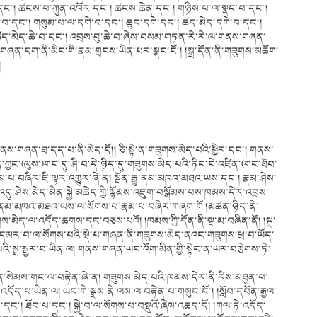
ང༌། ཚངས་པ་ཀུན་འཁོར་དང༌། ཚངས་ཆེན་དང༌། གཉིས་པ་ལ་སྣང་བ་དང༌།
་བ་དང༌། གསུམ་པ་ལ་དགེ་བ་དང༌། ཆུང་དགེ་དང༌། ཚད་མེད་དགེ་བ་དང༌།
། ཚད་མེད་ཆེ་བ་དང༌། འབྲས་བུ་ཆེ་བ་ཞེས་བསམ་གཏན་རེ་རེ་ལ་གནས་གཞན་
ཞན་དག་ནི་མིང་གི་རྣམ་གྲངས་ཡིན་པར་སྣང་ངོ༌། །སྒྲ་དོན་ནི་གཟུགས་མཆོག་
།
ས་གཞན་ཐ་དད་པ་ནི་མེད་དོ།། ཅི་སྟེ་ན་གཟུགས་མེད་པའི་ཕྱིར་དང༌། གནས་
ན་ཀྱང་(ལུས་)གང་དུ་ཤི་བ་དེ་ཉིད་དུ་གཟུགས་མེད་པའི་ཏིང་ངེ་འཛིན་(གང་ཐོབ་
)རྣམ་པ་བཞིར་ཇི་ལྟར་འགྱུར་ཞེ་ན། སྔོན་རྒྱུ་ནམ་མཁའ་མཐའ་ཡས་དང༌། རྣམ་ཤེས་
ུ་ཤེས་མེད་མིན་སྐྱེ་མཆེད་ཀྱི་སྙོམས་འཇུག་བསྒོམས་པས་ཁམས་དེར་འབྲས་
་ལས་ནི་ནམ་མཁའ་མཐའ་ཡས་ལ་སོགས་པ་རྣམ་པ་བཞིར་གཞག་གོ །མཚན་ཉིད་ནི་
ེད་ལ་འདོད་ཆགས་དང་བཅས་པའོ། །ཁམས་ཀྱི་དོན་ནི་སྔ་མ་བཞིན་ནོ། །སྒྲ་
་དམར་བ་ལ་སོགས་པའི་སྡེ་པ་གཞན་ནི་གཟུགས་མེད་ནའང་གཟུགས་ཕྲ་བ་ཡོད་
་སྒྲ་སྦྱར་བ་ཡིན་ལ། གནས་གཞན་ཡང་འོག་མིན་གྱི་སྟེང་ན་ཡར་བརྩེགས་ཏེ་
་སེམས་གང་ལ་བརྟེན་ཞེ་ན། གཟུགས་མེད་པའི་ཁམས་དེར་ནི་རིས་མཐུན་པ་
་འདོད་པ་ཡིན་ལ། ཡང་གི་སྒྲས་ནི་ལས་ལ་བརྟེན་པ་གསུང་ངོ༌། །སློབ་དཔོན་རྒྱལ་
ྡན་པ་དང༌། ཐོབ་པ་དང༌། སྐྱེ་བ་ལ་སོགས་པ་བསྡུའོ་ཞེས་འཆད་དོ། །གལ་ཏེ་འདོད་