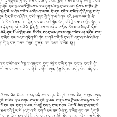
དག་ཏུ་གཟུགས་ཀྱི་འདུ་ཤེས་དང་མ་བྲལ་བས་སྲོག་ལ་སོགས་པ་སྟོབས་ཆུང་བའི་
དུ་ཤེས་དང་བྲལ་བའི་སྙོམས་པར་འཇུག་པའི་ཁྱད་པར་ལས་སྐྱེས་པས་སྔོན་གྱི་
ཕྱིར་དེ་ལ་སེམས་རྟེན་ལ་སེམས་ལའང་དེ་དག་བརྟེན་པ་ཡིན་ནོ་ཞེས་བྱ་བ་ནི་
ས་ཀྱིས་དེར་མིང་བཞིའི་ཕུང་པོ་འགྲུབ་ཀྱི་སྲོག་ལ་སོགས་པའི་རྫས་གཞན་ནི་མི་
ོ་རིལ་པོ་རྣམ་པར་སྨིན་པར་ཐལ་བའི་སྐྱོན་ཡོད་པའི་ཕྱིར་རྣལ་འབྱོར་སྤྱོད་པ་
རྟེན་ལ། ཀུན་གཞི་ནི་སྔོན་གྱི་ལས་ལ་བརྟེན་པ་ཉིད་རིགས་པ་ཡིན་ནོ་ཞེས་
ཞིའི་ཕུང་པོ་ལ་སྲེད་པས་སོ་སོར་བཅད་པས་ཁམས་གསུམ་ཡིན་ལ། འདོད་པ་ན་
ྲ་བ་མེད་པས་སའང་གཅིག་གོ །གོང་མ་གཉིས་ནི་སྲེད་པ་མི་འདྲ་བ་བཞི་བཞིས་
།།) དེ་ལྟར་ན་ཁམས་གསུམ་དུ་རྣམ་པར་བཞག་པ་ཡིན་ནོ། །
ང་སོགས་པའི་སྒྲས་བཟུང་བ་དུད་འགྲོ་དང་ཡི་དྭགས་དང་ལྷ་དང་མི་སྟེ་
ལ་སོགས་པ་ལས་རང་རང་གི་མིང་གིས་བསྟན་ཏོ།། (དེའང་འདོད་པར་བཞི་དང་
་ངོ་བོ་ཡང་ཉོན་མོངས་པ་ཅན་བསྒྲིབས་པ་དང་མི་དགེ་བ་ཡང་མིན་ལ། ལུང་བསྟན་
དགེ་བ་ཡིན་ན་འཕགས་པ་དང་དགེ་རྩ་ཆད་པ་རྣམས་འགྲོ་བས་མ་བསྡུས་པར་
ན་མོངས་ཅན་དང༌། ལ་ལར་མ་བསྒྲིབས་ལུང་མ་བསྟན་ཡིན་ནོ་ཞེས་བྱ་བའང་མི་
ཐལ་བའི་ཕྱིར་རོ། །འགྲོ་བ་དེ་དག་སེམས་ཅན་ཞེས་བྱ་བ་ཡིན་ཀྱང་བར་སྲིད་ནི་
བདུན་ཏེ། དམྱལ་བའི་སྲིད་པ་དང༌། དུད་འགྲོའི་སྲིད་པ་དང༌། ཡི་དྭགས་ཀྱི་སྲིད་