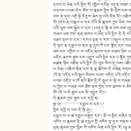
དགའ་བ་ཡིན་པའི་ཕྱིར་རོ། །སློབ་དཔོན་འདུན་བཟང་ན
བཏགས་པའམ་དེར་སོང་བ་རྣམས་ཕྱིར་མི་ལྡོག་པས་སམ། 
བས་ན་དུད་འགྲོ་སྟེ་ཏིརྱག་ཞེས་བྱ་བའི་དོན་ཏོ། །འཇི
ཏོ། །དེས་ན་བསྐལ་པ་དང་པོའི་མི་རྣམས་ཀྱང་ཡིད་ལས་ས
པའི་ལུས་ལས་སྐྱེས་པ་དང༌། (བདུད་རྩི་ཟ་བས་སམ་
གཞལ་ཡས་ཁང་ནམ་མཁའ་ལ་ཡོད་པའི་ཕྱིར་ཏེ་དེ་བའི་ད
འཐབ་བྲལ་བ་དང༌། དགའ་ལྡན་པ་དང༌། འཕྲུལ་དགའ་བ་
དེ་ལྟར་ན་དམྱལ་བ་ནས་ལྷ་དྲུག་གི་བར་སྣོད་དང་བ
ཟས་དང་འཁྲིག་པ་ལ་འདོད་ཆགས་དང་བཅས་ཤིང་འདོ
འདོད་ཆགས་རྒྱས་པར་འགྱུར་བའི་ཕྱིར་དང༌།) སྣོད་
མཚན་ཉིད་འཛིན་པའི་ཕྱིར་ཏེ། ལུང་སིལ་བུ་ལས། འཇིག
པ་ཡིན། །འཇིག་རྟེན་དག་ན་སྣ་ཚོགས་དེ་བཞིན་གནས
(འོ་ན་འདོད་པའི་སྤྲུལ་སེམས་ལའང་འདོད་པའི་འདོད
པའམ་འདོད་པ་ཁོ་ནའི་ཆོས་དྲི་རོ་སྤྲུལ་པ་སྟེ་ས་གཞན་ག
པ་བྱེད་པ་གཞན་ལས་ཐོས་ནས་བྱེད་པས་ཆགས་པ་མེད
སོ། །དེ་ལ་དེ་རྒྱས་པར་མི་འགྱུར་རོ།།)
དེ་རྣམས་ཀྱང་རྒྱས་པར་དབྱེ་ན།
རྩ་བ། ་་་་་་་་་་་་་་་དམྱལ་བ་དང༌། །
གླིང་དབྱེ་བ་ལས་དེ་ཉི་ཤུ། །
དམྱལ་བ་ལ་ཚ་དམྱལ་བརྒྱད་དང༌། མི་ལ་གླིང་བཞིར་ད
འཁོར་བ་རྣམས་ནི་ཚ་དམྱལ་གྱི་འཁོར་ལྟ་བུར་གནས་པའ
ཕྲན་རྣམས་ཀྱང་གླིང་གི་འཁོར་ཡིན་པའི་ཕྱིར་རོ། །ལ