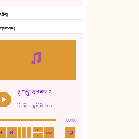
6. ཆོལ་གསུམ་བྲོ་གཞས། - སྒྲོན་གསལ།
ཁྲིད།
7. ལྷག་སྒྲོན་ལགས།
ང་རྣམ་ཐར།
8. ཆང་གཞས།
9. ཆང་གཞས། ༢
10. ཆང་གཞས། ༣
11. ལོ་གསར།
12. ལོ་གསར། ༢
ལྷ་གཞུང་རྣམ་ཐར། ༡
13. ཆུང་འདྲིས། - ཟླ་སྒྲོན།
བོད་ལྗོངས་ལྷ་མོ་ཚོགས་པ།
14. སྙིང་རྗེ་མོ། - ཚེ་འགྱུར་མེད།
00:00
15. ཤམ་པ་ལ་ཡི་སྲས་མོ།
16. ལྷ་བུ་དར་བུ།