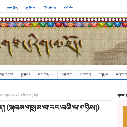
འཆད་ཁྲིད།
སྣ་ཚོགས།
ཡིག་ཚགས།
དཔེ་དེབ།
ནས་བཤད།
སྒྱུ་རྩལ།
ནང་རིག
བཟོ་རིག
གསོ་རིག
ལོ་རྒྱུས།
སློབ་གསོ
སྐབས་གསུམ་པ་དང་བཞི་པ་གཉིས།)
གངས་ལ
ན། (སྐབས་གསུམ་པ་དང་བཞི་པ་གཉིས།)