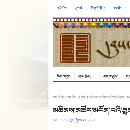
གཙོ་ངོས།
ཡུལ་སྡེ།
མི་སྣ་ངོ་སྤྲོད།
བརྡ་སྤྲོད།
ཞིབ་འཇུག
ཡུལ་སྲོལ།
གནའ་ཤུལ།
ག
གཙོ་ངོས།
ནང་རིག
,
མཛོད།
མཆིམས་མཛོད་མངོན་པའི་རྒྱན། (
མཆིམས་མཛོད་མངོན་པའི་རྒྱ
2021-03-05
·
རྩོམ་སྒྲིག་པས།
·
0