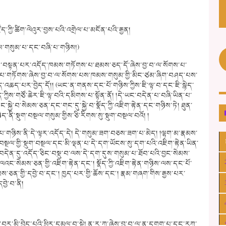
་ཀྱི་ཚིག་ལེའུར་བྱས་པའི་འགྲེལ་པ་མངོན་པའི་རྒྱན།
ས་གསུམ་པ་དང་བཞི་པ་གཉིས།)
ས་བསྟན་པར་འདོད་ཁམས་གཏོགས་པ་ཐམས་ཅད་དོ་ཞེས་བྱ་བ་ལ་སོགས་པ་
་པ་གཏོགས་ཞེས་བྱ་བ་ལ་སོགས་པས་ཁམས་གསུམ་གྱི་མིང་ཙམ་ཞིག་བཤད་པས་
ོད་འཆད་པར་བྱེད་དོ།། (ཡང་ན་གནས་དང་པོ་གཉིས་ཀྱིས་ཇི་ལྟ་བ་དང་ཇི་སྙེད་
ིས་གཙོ་ཆེར་ཇི་ལྟ་བའི་དམིགས་པ་སྟོན་ནོ། །དེ་ཡང་བདེན་པ་བཞི་ཡིན་པ་
ྱེ་བ་སེམས་ཅན་དང་གང་དུ་སྐྱེ་བ་སྣོད་ཀྱི་འཇིག་རྟེན་དང་གཉིས་ཏེ། ཐུན་
་ནི་སྡུག་བསྔལ་གསུམ་གྱིས་ཅི་རིགས་སུ་སྡུག་བསྔལ་བའོ། །
་པ་གཉིས་ནི་དེ་ལྟར་འདོད་དེ། དེ་གསུམ་ཟག་བཅས་ཟག་པ་མེད། །ལྷག་མ་རྣམས་
བསྔལ་གྱི་སྡུག་བསྔལ་དང་མི་ལྡན་པ་དེ་དག་ཡོངས་སུ་དག་པའི་འཇིག་རྟེན་ཡིན་
བདེན་དུ་འདོད་ཅིང་བསྡུ་བ་ལས་དེ་དག་དུས་གསུམ་པ་ཐོབ་པའི་བྱང་སེམས་
་ལའང་སེམས་ཅན་གྱི་འཇིག་རྟེན་དང༌། སྣོད་ཀྱི་འཇིག་རྟེན་གཉིས་ལས་དང་པོ་
ཅན་གྱི་དབྱེ་བ་དང༌། ཁྱད་པར་གྱི་ཆོས་དང༌། རྣམ་གཞག་གིས་རྒྱས་པར་
ྱེ་བ་ནི།
ར་མི་བྱེད་པའི་ཕྱིར་དམྱལ་བ་སྟེ། ན་ར་ཀ་ཞེས་བྱ་བ་ལ་ན་དགག་པ་དང་རཀ་