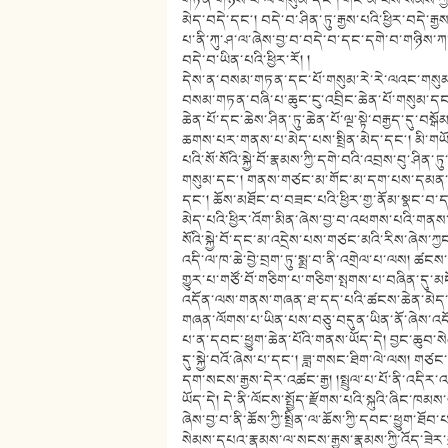
གཏན་གཉིས་པ་ལ་གསུམ་དང༌། གོང་མ་བས་སེམས་ཀྱི་
མེད་བདེ་དང༌། བདེ་བ་ཤིན་ཏུ་རྒྱས་པའི་ཕྱིར་བདེ
པ་ནི་ཀུ་ཤ་ལ་ཞེས་བྱ་བ་བདེ་བ་དང་དགེ་བ་གཉིས་ཀ་ལ་
བདེ་བ་ཡིན་པའི་ཕྱིར་རོ། །
དེས་ན་བསམ་གཏན་དང་པོ་གསུམ་རེ་རེ་ལའང་གསུམ་ག
བསམ་གཏན་བཞི་པ་ཆུང་ངུ་འབྲིང་ཆེན་པོ་གསུམ་དང༌
ཆེན་པོ་དང་ཆེས་ཤིན་ཏུ་ཆེན་པོ་ལྔ་སྟེ་བརྒྱད་དུ་བ
ཆགས་པར་གནས་པ་མེད་པས་སྤྲིན་མེད་དང༌། མི་གཡོ
པའི་སོ་སོའི་སྐྱེ་བོ་རྣམས་ཀྱི་དགེ་བའི་འབྲས་བུ་ཤིན་
གསུམ་དང༌། གནས་གཙང་མ་གོང་མ་དག་པས་དམན་པའི་ཕ
དང༌། ཆོས་མཐོང་བ་བཟང་པའི་ཕྱིར་གྱ་ནོམ་སྣང་བ་
མེད་པའི་ཕྱིར་འོག་མིན་ཞེས་བྱ་བ་འཕགས་པའི་གནས་
སོའི་སྐྱེ་བོ་དང་མ་འདྲེས་པས་གཙང་མའི་རིས་ཞེས་ཀྱང་
འདི་ལ་ཁ་ཆེ་བྱེ་བྲག་ཏུ་སྨྲ་བ་ནི་འགྲེལ་པ་ལས། 
གྱུར་པ་གཙོ་བོ་གཅིག་པ་གཅིག་སྤགས་པ་བཞིན་དུ་མང
འདོན་ལས་གནས་གཞན་ཐ་དད་པའི་ཚངས་ཆེན་མེད་པས་
གཞན་ལོགས་པ་ཡིན་པས་བཅུ་བདུན་ཡིན་ནོ་ཞེས་འད
པ་ན་དབང་ཕྱུག་ཆེན་པོའི་གནས་ཡོད་དེ། བྱང་ཆུབ
དུ་སྐྱེ་བའོ་ཞེས་པ་དང༌། ཟླ་གསང་ཐིག་ལེ་ལས། 
དག་སངས་རྒྱས་དེར་འཚང་རྒྱ། །སྤྲུལ་པ་པོ་ནི་འདིར་
ཡོད་དེ། དེ་ནི་ལོངས་སྤྱོད་རྫོགས་པའི་སྐུའི་ཞིང་ཁམ
ཞེས་བྱ་བ་ནི་ཆོས་ཀྱི་སྤྲིན་ལ་ཆོས་ཀྱི་དབང་ཕྱུག་ཐོ
སེམས་དཔའ་རྣམས་ལ་སངས་རྒྱས་རྣམས་ཀྱི་འོད་ཟེར་