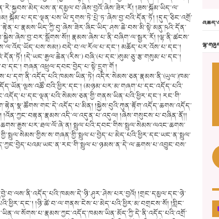
་རེ་སྐྱབས་མེད་པས་ན་དམྱལ་བ་ཞེས་བྱའོ་ཞེས་ཟེར་རོ། །ཟས་སྐོམ་ཡིད་ལ་
སྐོམ་པ་དང་ལྡན་པས་ཡི་དྭགས་ཏེ་པྲེ་ཏ་ཞེས་བྱ་བའི་དོན་ཏོ། །དུད་ཅིང་འགྲོ་
འཆད་འ
ག་རྟེན་པ་རྣམས་ཡིད་ཀྱི་བུ་ཞེས་ཟེར་ཞིང་ཡིད་ཤས་ཆེ་བས་མི་སྟེ་མནུ་ཥའི་དོན་
ྐྱེས་ཞེས་བྱ་བར་སྒྲོགས་སོ།། རྣམས་ཞེས་པ་ནི་བཞིག་ལ་སྦྱར་རོ། །ལྷ་ནི་ཚངས་
ལྷ་གཞུ
ལུས་ལ་འོད་ཡོད་པས་སམ།) བདེ་བ་ལ་རོལ་པ་དང༌། མཆོད་པར་འོས་པ་དང༌།
ོན་ཏོ། །དེ་ཡང་རྒྱལ་ཆེན་(རིས་) བཞི་(པ་དང༌)སུམ་ཅུ་རྩ་གསུམ་པ་དང༌།
དང༌། གཞན་འཕྲུལ་དབང་བྱེད་པ་སྟེ་དྲུག་གོ །
ཅས་པ་དག་ནི་འདོད་པའི་ཁམས་ཡིན་ཏེ། འདིར་སེམས་ཅན་རྣམས་ནི་(ཡུལ་)ཁམ་
ད་ཡོན་ལྔས་འཚོ་བའི་ཕྱིར་དང༌། (མཉམ་པར་མ་གཞག་པ་དང་འདོད་པའི་
ཀྱང་འདོད་པ་དང་ལྡན་པའི་སེམས་ཅན་གྱི་གནས་ཡིན་པའི་ཕྱིར་དང༌། རང་གི་
་རྟེན་སྣ་ཚོགས་གང་དེ་འདོད་པ་མིན། །སྐྱེས་བུའི་ཀུན་རྟོག་འདོད་ཆགས་འདོད་
། །འོན་ཀྱང་བརྟན་རྣམས་འདི་ལ་འདུན་པ་འདུལ། །ཞེས་གསུངས་པ་བཞིན་ནོ།།
་ཆགས་རྒྱས་པར་ཐལ་ལོ་ཞེ་ན། སྤྲུལ་པའི་དབང་གིས་སྤྲུལ་སེམས་ལའང་ཆགས་
ྱི་སྤྲུལ་སེམས་གྱིས་ས་གཞན་གྱི་སྤྲུལ་པ་བྱེད་པ་མེད་པའི་ཕྱིར་དང་ཡང་ན་སྤྲུལ་
་ཀྱང་བྱེད་པའམ་ཡང་ན་རང་གི་སྤྲུལ་པ་ཉམས་ན་དེ་ལ་ཆགས་པ་འབྱུང་བས་
བྱེ་བ་ལས་ནི་འདོད་པའི་ཁམས་དེ་ཉི་ཤུར་ཤེས་པར་བྱའོ། །གྲང་དམྱལ་དང་ཉེ་
ི་ཕྱིར་དང༌། །ཉི་ཚེ་བ་ལ་གནས་ངེས་པ་མེད་པའི་ཕྱིར་མ་བགྲངས་སོ། །གླིང་
ྷ་མ་ཡིན་ལ་སོགས་པ་རྣམས་ཀྱང་འདོད་ཁམས་ཡིན་མོད་ཀྱི་དེ་ནི་འདོད་པའི་འགྲོ་