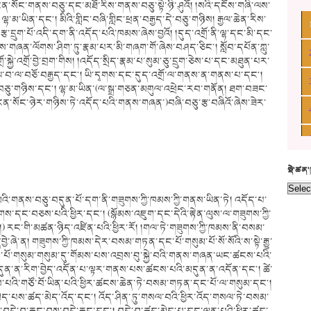
ན་སོང་གནས་བཅུ་དང་མཐོ་རིས་གནས་བཅུ་སྟེ་ཉི་ཤུའོ། །སའི་དངོས་གཞི་ལས་
ྷ་མ་ཡིན་དང༌། མིའི་གླིང་བཞི་གླིང་ཕྲན་བརྒྱད་དེ་བཅུ་གཉིས། རྒྱལ་ཆེན་རིས་
ྩ་དྲུག་པོ་འདི་དག་ནི་འདོད་པའི་ཁམས་ཞེས་བྱའོ། །དུད་འགྲོ་ནི་ལྷ་དང་མི་དང་
་གནས་གཞན་ལོགས་ཤིག་ཏུ་རྣམ་པར་མི་གཞག་གོ་ཞེས་བཤད་ཅིང༌། སློབ་དཔོན་ཀླུ་
ོ་སྐྱེ་འགྲོ་བྱེ་བྲག་གིས། །འདོད་སྲིད་རྣམ་པ་སུམ་ཅུ་དྲུག་ཅེས་པ་དང་མཐུན་པར་
མྱལ་བ་ལ་བཅོ་བརྒྱད་དང༌། ཡི་དྭགས་དང་དུད་འགྲོ་ལ་གནས་ན་གནས་པ་དང༌།
་བཅུ་གཉིས་དང༌། ལྷ་མ་ཡིན་(ལ་སྒྲ་གཅན་མགུལ་འཕྲེང་རབ་གནོན། ཐག་བཟང་
ས། ངན་སོང་ཉེར་གཉིས་ཏེ་འདོད་པའི་གནས་གཞན་)བཞི་བཅུ་རྩ་བཞིའོ་ཞེས་ཟེར་
སྡེ་ཚན
་གནས་བཅུ་བདུན་པོ་དག་ནི་གཟུགས་ཀྱི་ཁམས་ཀྱི་གནས་ཡིན་ཏེ། འདོད་པ་
ང་བཅས་པའི་ཕྱིར་དང༌། (སྙོམས་འཇུག་དང་དེའི་རྟེན་ལུས་ལ་གཟུགས་ཀྱི་
 རང་གི་མཚན་ཉིད་འཛིན་པའི་ཕྱིར་རོ། །གལ་ཏེ་གཟུགས་ཀྱི་ཁམས་ནི་བསམ་
ྱེ་ཞེ་ན། གཟུགས་ཀྱི་ཁམས་དེར་བསམ་གཏན་དང་པོ་གསུམ་པོ་སོ་སོའི་ས་སྟེ་རྒྱུ་
ེན་པོ་གསུམ་གསུམ་དུ་གོམས་པས་འབྲས་བུ་སྐྱེ་བའི་གནས་གཞན་ཡང་ཚངས་པའི་
ུན་ན་རིག་བྱེད་འདོན་པ་ལྟར་གནས་པས་ཚངས་པའི་མདུན་ན་འདོན་དང༌། ཚེ་
འི་གཙོ་བོ་ཡིན་པའི་ཕྱིར་ཚངས་ཆེན་ཏེ་བསམ་གཏན་དང་པོ་ལ་གསུམ་དང༌།
ེད་པས་ཚད་མེད་འོད་དང༌། འོད་ཤིན་ཏུ་གསལ་བའི་ཕྱིར་འོད་གསལ་ཏེ་བསམ་