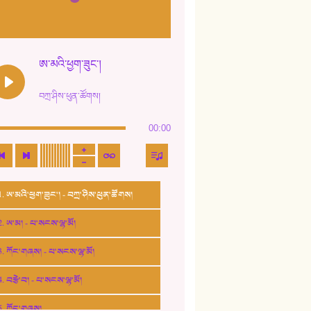
ཨ་མའི་ཕྱག་ཟུང་།
བཀྲ་ཤིས་ཕུན་ཚོགས།
00:00
1. ཨ་མའི་ཕྱག་ཟུང་། - བཀྲ་ཤིས་ཕུན་ཚོགས།
2. ཨ་མ། - པ་སངས་ལྷ་མོ།
3. ཀོང་གཞས། - པ་སངས་ལྷ་མོ།
4. བརྩེ་བ། - པ་སངས་ལྷ་མོ།
5. ཀོང་གཞས།