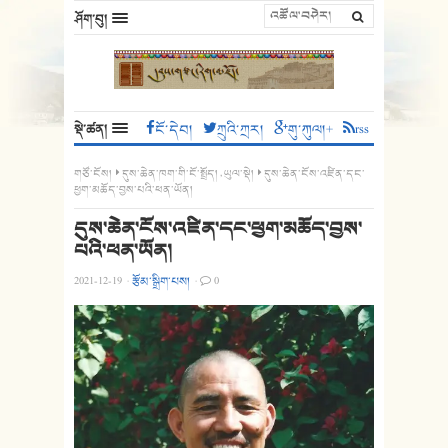
ཤོག་བུ།
སྡེ་ཚན།
ངོ་དེབ།
ཀྲུའི་ཀྲར།
གུ་ཀུལ།+
rss
གཙོ་ངོས།
དུས་ཆེན་ཁག་གི་ངོ་སྤྲོད།
,
ཡུལ་སྡེ།
དུས་ཆེན་ངོས་འཛིན་དང་
ཕྱག་མཆོད་བྱས་པའི་ཕན་ཡོན།
དུས་ཆེན་ངོས་འཛིན་དང་ཕྱག་མཆོད་བྱས་
པའི་ཕན་ཡོན།
2021-12-19
·
རྩོམ་སྒྲིག་པས།
·
0