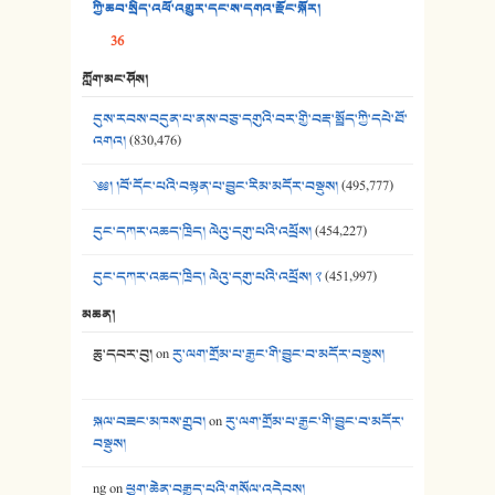
38. ཡབ་ཡུམ། - ཟླ་སྒྲོན།
ཀྱི་ཆབ་སྲིད་འཕོ་འགྱུར་དང་ས་དགའ་རྫོང་སྐོར།
36
39. དྲིལ་བུའི་སྐལ་སྒྲ། - ཟླ་སྒྲོན།
ཀློག་མང་ཤོས།
40. ང་ཚོ་ཕན་ཚུན་མཇལ་ནས། - ཟླ་སྒྲོན།
དུས་རབས་བདུན་པ་ནས་བཅུ་དགུའི་བར་གྱི་བརྡ་སྤྲོད་ཀྱི་དཔེ་ཐོ་
41. མཚན་ཚོགས་ཞབས་བྲོ་སྣ་མང་། - བོད་གཞས་ཕྱོགས་བསྒྲིགས།
འགའ།
(830,476)
༄༅། །བོ་དོང་པའི་བསྟན་པ་བྱུང་རིམ་མདོར་བསྡུས།
(495,777)
དུང་དཀར་འཆད་ཁྲིད། ལེའུ་དགུ་པའི་འཕྲོས།
(454,227)
དུང་དཀར་འཆད་ཁྲིད། ལེའུ་དགུ་པའི་འཕྲོས། ༢
(451,997)
མཆན།
ཆུ་དབར་བུ།
on
རུ་ལག་གྲོམ་པ་རྒྱང་གི་བྱུང་བ་མདོར་བསྡུས།
སྐལ་བཟང་མཁས་གྲུབ།
on
རུ་ལག་གྲོམ་པ་རྒྱང་གི་བྱུང་བ་མདོར་
བསྡུས།
ng
on
ཕྱག་ཆེན་བརྒྱུད་པའི་གསོལ་འདེབས།