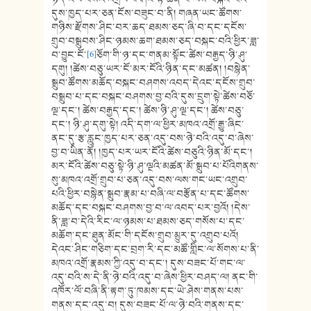
དུས་ཁྱད་པར་ཅན་ངོས་བཟུང་བ་ནི། གཞན་ཡང་ཚོགས་
གཉིས་རྫོགས་ཤིང་བར་ཆད་ཐམས་ཅད་ཞི་བ་དང་དངོས་
གྲུབ་བསྒྲུབས་ཤིང་ཉམས་ཆག་ཐམས་ཅད་བསྐང་བའི་ཕྱིར་ཟླ་
བ་བྱུང་ངོ་
[6]
ཅོག་གི་ཉ་དང་གནམ་སྟོང་ཚེས་བརྒྱད་ཉི་ཤུ་
དགུ། །ཚེས་བཅུ་ཡར་ངོ་མར་ངོའི་ཉིན་དང་མཚན། །བསྙེན་
སྒྲུབ་ཚོགས་མཆོད་བསྐང་བཤགས་འབད་དེའང་དངོས་གྲུབ་
བསྒྲུབ་པ་དང་བསྐང་བཤགས་བྱ་བའི་དུས་དྲུག་སྟེ་ཚེས་བཅོ་
ལྔ་དང་། ཚེས་བརྒྱད་དང་། ཚེས་ཉི་ཤུ་ལྔ་དང་། ཚེས་བཅུ་
དང་། ཉི་ཤུ་དགུ་སྟེ། འདི་དག་ལ་ཕྱིར་མཁའ་འགྲོ་རྒྱུ་ཞིང་
ནང་དུ་རྩ་རླུང་ཁྱད་པར་ཅན་འདུ་བས་ཉེ་བའི་འདུ་བ་ཞེས་
བྱ་བ་ཡིན་ནོ། །ཁྱད་པར་ཡར་ངོའི་ཚེས་བཅུའི་ཉིན་མོ་དང་།
མར་ངོའི་ཚེས་བཅུ་སྟེ་ཉི་ཤུ་ལྔའི་མཚན་མོ་སྒྲུབ་པ་པོའིགནས་
སུ་མཁའ་འགྲོ་གྲུབ་པ་ཅན་འདུ་བས་ལས་གང་ཡང་འགྲུབ་
པའི་ཕྱིར་བསྙེན་སྒྲུབ་རྣམ་པ་བཞི་ལ་བརྩོན་པ་དང་ཚོགས་
མཆོད་དང་བསྐང་བཤགས་བྱ་བ་ལ་འབད་པར་བྱའོ། །དེས་
ནི་ཟླ་བ་དེའི་རིང་ལ་ཉམས་པ་ཐམས་ཅད་གསོས་པ་དང་
མཆོག་དང་ཐུན་མོང་གི་དངོས་གྲུབ་མྱུར་དུ་འགྲུབ་པའོ།
དེའང་ཤིང་གཅིག་དང་བྲག་རི་དང་མཚོ་གླིང་ལ་སོགས་པ་ནི་
མཁའ་འགྲོ་རྣམས་ཀྱི་འདུ་བ་དང་། དུས་བཟང་པོ་གང་ལ་
འདུ་བའི་ས་དེ་ནི་ཉེ་བའི་འདུ་བ་ཞེས་ཕྱིར་བཤད་ལ། ནང་གི་
འཁོར་ལོ་བཞི་ནི་རྟག་ཏུ་ཁམས་དང་ཡེ་ཤེས་གནས་པས་
གནས་དང་འདུ་བ། དུས་བཟང་པོ་ལ་ཉེ་བའི་གནས་དང་