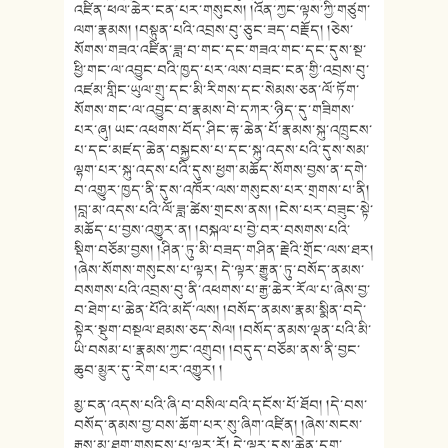
འཛིན་ཕལ་ཆེར་ངན་པར་གསུངས། །འོན་ཀྱང་ལྟས་ཀྱི་གཙུག་
ལག་རྣམས། །བསྟུན་པའི་འབྲས་བུ་ཅུང་ཟད་བརྗོད། །ཅེས་
སོགས་གཟའ་འཛིན་ཟླ་བ་གང་དང་གཟའ་གང་དང་དུས་སྔ་
ཕྱི་གང་ལ་འབྱུང་བའི་ཁྱད་པར་ལས་བཟང་ངན་གྱི་འབྲས་བུ་
འཛམ་གླིང་ཡུལ་གྲུ་དང་མི་རིགས་དང་སེམས་ཅན་ལོ་ཏོག་
སོགས་གང་ལ་འབྱུང་བ་རྣམས་བེ་དཀར་ཉིད་དུ་གཟིགས་
པར་ཞུ། ཡང་འཕགས་བོད་ཤིང་རྟ་ཆེན་པོ་རྣམས་སྐུ་འཁྲུངས་
པ་དང་མཛད་ཆེན་བསྐྱངས་པ་དང་སྐུ་འདས་པའི་དུས་སམ་
ལྷག་པར་སྐུ་འདས་པའི་དུས་ཕྱག་མཆོད་སོགས་བྱས་ན་དགེ་
བ་འགྱུར་ཁྱད་ནི་དུས་འཁོར་ལས་གསུངས་པར་གྲགས་པ་ནི།
།བླ་མ་འདས་པའི་ལོ་ཟླ་ཚེས་གྲངས་ནས། །ངེས་པར་བཟུང་སྟེ་
མཆོད་པ་བྱས་འགྱུར་ན། །བསྐལ་པ་བྱེ་བར་བསགས་པའི་
སྡིག་བཅོམ་བྱས། །ཤིན་ཏུ་མི་བཟད་གཤིན་རྗེའི་གྲོང་ལས་ཐར།
།ཞེས་སོགས་གསུངས་པ་ལྟར། དེ་ལྟར་རྒྱུན་ཏུ་བསོད་ནམས་
བསགས་པའི་འབྲས་བུ་ནི་འཕགས་པ་རྒྱ་ཆེར་རོལ་པ་ཞེས་བྱ་
བ་ཐེག་པ་ཆེན་པོའི་མདོ་ལས། །བསོད་ནམས་རྣམ་སྨིན་བདེ་
སྟེར་སྡུག་བསྔལ་ཐམས་ཅད་སེལ། །བསོད་ནམས་ལྡན་པའི་མི་
ཡི་བསམ་པ་རྣམས་ཀྱང་འགྲུབ། །བདུད་བཅོམ་ནས་ནི་བྱང་
ཆུབ་མྱུར་དུ་རེག་པར་འགྱུར། །
མྱ་ངན་འདས་པའི་ཞི་བ་བསིལ་བའི་དངོས་པོ་ཐོབ། །དེ་བས་
བསོད་ནམས་བྱ་བས་ཆོག་པར་སུ་ཞིག་འཛིན། །ཞེས་སངས་
རྒྱས་མ་ཐག་གསུངས་པ་ལྟར་རོ། དེ་ལྟར་དུས་ཆེན་དག་