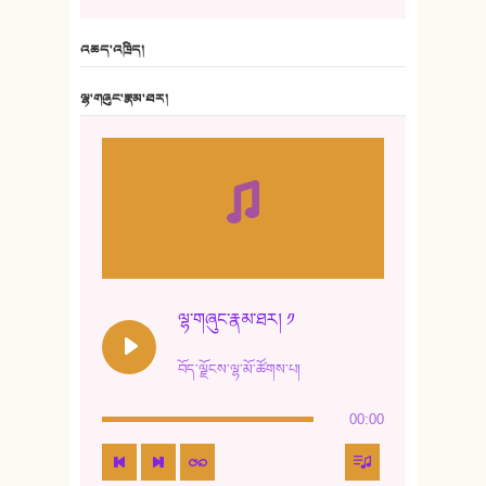
6. ཆོལ་གསུམ་བྲོ་གཞས། - སྒྲོན་གསལ།
འཆད་འཁྲིད།
7. ལྷག་སྒྲོན་ལགས།
ལྷ་གཞུང་རྣམ་ཐར།
8. ཆང་གཞས།
9. ཆང་གཞས། ༢
10. ཆང་གཞས། ༣
11. ལོ་གསར།
12. ལོ་གསར། ༢
ལྷ་གཞུང་རྣམ་ཐར། ༡
13. ཆུང་འདྲིས། - ཟླ་སྒྲོན།
བོད་ལྗོངས་ལྷ་མོ་ཚོགས་པ།
14. སྙིང་རྗེ་མོ། - ཚེ་འགྱུར་མེད།
00:00
15. ཤམ་པ་ལ་ཡི་སྲས་མོ།
16. ལྷ་བུ་དར་བུ།