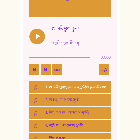
ཨ་མའི་ཕྱག་ཟུང་།
བཀྲ་ཤིས་ཕུན་ཚོགས།
00:00
1. ཨ་མའི་ཕྱག་ཟུང་། - བཀྲ་ཤིས་ཕུན་ཚོགས།
2. ཨ་མ། - པ་སངས་ལྷ་མོ།
3. ཀོང་གཞས། - པ་སངས་ལྷ་མོ།
4. བརྩེ་བ། - པ་སངས་ལྷ་མོ།
5. ཀོང་གཞས།