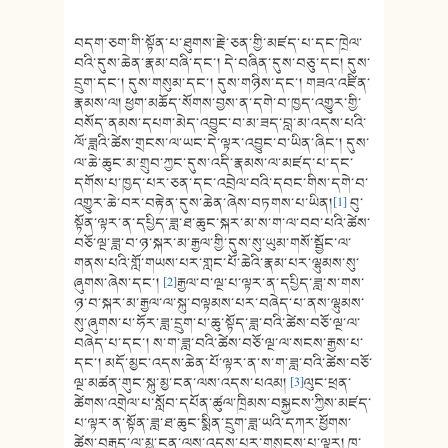
བདག་ཅག་གི་སྟོན་པ་ཐུགས་རྗེ་ཅན་གྱི་མཛད་པ་དང་ཁྲེལ་
བའི་དུས་ཆེན་རྣམ་བཞི་དང་། དེ་བཞིན་དུས་བཅུ་དང། དུས་
དྲུག་དང་། དུས་གསུམ་དང་། དུས་གཉིས་དང་། གཟའ་འཛིན་
རྣམས་ལ། ཕྱག་མཆོད་སོགས་བྱས་ན་དགེ་བ་ཁྱད་འགྱུར་གྱི་
བསོད་ནམས་དཔག་མེད་འབྱུང་བ་མ་ཟད་བླ་མ་འདས་པའི་
ལོ་ཟླའི་ཚེས་གྲངས་ལ་ཡང་དེ་ལྟར་འབྱུང་བ་ཡིན་ཞིང་། དུས་
ལ་ཆེ་ཆུང་མ་གྲུབ་ཀྱང་དུས་འདི་རྣམས་ལ་མཛད་པ་དང་
དགོས་པ་ཁྱད་པར་ཅན་དང་འབྲེལ་བའི་དབང་གིས་དགེ་བ་
འགྱུར་ཆེ་བར་བརྟེན་དུས་ཆེན་ཞེས་བཏགས་པ་ཡིན།
[1]
བུ་
སྟོན་ལྟར་ན་དཔྱིད་ཟླ་ཐ་ཆུང་སྐར་མ་ས་ག་ལ་བབ་པའི་ཚེས་
བཅོ་ལྔ་ཟླ་བ་ཉ་སྐར་མ་རྒྱལ་གྱི་དུས་སུ་ཡུམ་གསོ་སྦྱོང་ལ་
གནས་པའི་གློ་གཡས་པར་གླང་པོ་ཆེའི་རྣམ་པར་ལྷུམས་སུ་
ཞུགས་ཞེས་དང་།
[2]
རྒྱལ་བ་ལྔ་པ་ལྟར་ན་དཔྱིད་ཟླ་ས་གས་
ཉ་བ་སྐར་མ་རྒྱལ་ལ་སྐུ་བལྟམས་པར་བཞེད་པ་ནས་ལྷུམས་
སུ་ཞུགས་པ་ཧོར་ཟླ་དྲུག་པ་ཆུ་སྟོད་ཟླ་བའི་ཚེས་བཅོ་ལྔ་ལ་
བཞེད་པ་དང་། ས་ག་ཟླ་བའི་ཚེས་བཅོ་ལྔ་ལ་སངས་རྒྱས་པ་
དང་། མདོ་མྱང་འདས་ཆེན་པོ་ལྟར་ན་ས་ག་ཟླ་བའི་ཚེས་བཅོ་
ལྔ་མཚན་གུང་སྐུ་མྱ་ངན་ལས་འདས་པའམ།
[3]
ལུང་ཕྲན་
ཚེགས་འགྲེལ་པ་སློབ་དཔོན་ཚུལ་ཁྲིམས་བསྐྱངས་ཀྱིས་མཛད་
པ་ལྟར་ན་སྟོན་ཟླ་ཐ་ཆུང་སྨིན་དྲུག་ཟླ་ཡའི་དཀར་ཕྱོགས་
ཚེས་བརྒྱད་ལ་མྱ་ངན་ལས་འདས་པར་གསུངས་པ་ལྟར། ཁ་