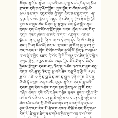
སོགས་སུ་རིས་སུ་མ་ཆད་པའི་བཤད་གྲྭ་དང་དགོན་པ། སློབ་
གྲྭ་དང་དགེ་རྒན་འོས་སྦྱོང་། ཟུར་སྦྱོང་བ་སོགས་ལ་ཕྱི་ལོ་
༡༩༨༠ ཙམ་ནས་དབྱར་སྟོན་གྱི་གུང་སེང་ནམ་བྱུང་དང་། ཝཱ་
རཱ་ཎ་སཱིར་ཡང་སློབ་གྲྭ་གཞུང་གི་འཛིན་གྲྭ་གྲོལ་རྗེས་ཕྱི་དྲོའི་
དུས་དང་གུང་སེང་སོགས་སུ་སྒྲ་སྙན་ངག་སྡེབ་སྦྱོར་སུམ་
རྟགས་དག་ཡིག་སོགས་སློབ་ཁྲིད་མཛད། སློབ་མ་ཡང་བོད་
དབུས་གཙང་ཁམས་ཨ་མདོ་བ་དང་། འབྲུག་པ། འབྲས་
ལྗོངས་པ། ཁུ་ནུ། སྤི་ཏི། ག་ཞ། ལ་དྭགས། ནུབ་རི། ཡོལ་མོ། སྙེ་
ཤང་། གློ་པ། དོལ་པོ། ཤར་པ། རྟ་མང་། མུ་གོམ། གུ་རུང་། རྒྱ་
གར་ཁམས་པ། སྲོག་པོ་སོགས་སེར་སྐྱ་ཕོ་མོ་སྟོང་ཕྲག་བརྒལ་
བ་ལ་སློབ་ཁྲིད་མཛད་དེ་བོད་ཀྱི་རིག་གཞུང་འཛིན་སྐྱོང་སྤེལ་
གསུམ་གྱི་བྱ་བ་རླབས་ཆེན་གཞན་དྲིང་མི་འཇོག་པ་མཛད།
༸སྐྱབས་རྗེ་གྲུབ་དབང་པདྨ་ནོར་བུ་མཆོག་ནས་རབ་བྱུང་བཅུ་
བདུན་པའི་ཆུ་བྱ་ཧོར་ཟླ་ལྔ་པའི་ཚེས་བཅུ་ཉིན་ཕྱི་ལོ་ ༡༩༩༣
ཟླ་བ་ ༦ ཚེ་ ༢༩ ཉིན་བླ་ཆེན་མཁན་སྤྲུལ་དགེ་འདུན་སེར་སྐྱ་
ཕོ་མོ་སྟོང་ཕྲག་བརྒལ་བའི་དབུས་སུ་རིག་གནས་སྨྲ་བའི་
དབང་ཕྱུག་ཅེས་མཚན་གནས་ཕྱག་ཁྱེར་སྩལ། སྐུ་ངོ་བར་
གཞིས་སོགས་དགེ་བའི་བཤེས་གཉེན་རྣམས་ཐུགས་དགྱེས་ཏེ་
འགོས་ལོ་བཞི་པ་དང་། ཐུ་མི་གཉིས་པ་དང་། དཎྜི་གཉིས་པ་
ཞེས་པའི་མཚན་གྱི་ཆོ་ལོ་ཡང་གནང་། མཁན་ཆེན་དཔལ་
ལྡན་ཤེས་རབ་རིན་པོ་ཆེ་དང་མཁན་པོ་ཚེ་དབང་དོན་རྒྱལ་
རིན་པོ་ཆེ་སྐུ་མཆེད་རྣམ་གཉིས་ཀྱིས་ཕྱག་བཏབ་པའི་སྔ་