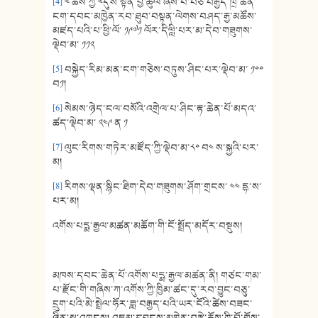
[4]
༤ ཆོས་ཀྱི་༤དུས་སྟོན་བྱ་ཚུལ་ཞེས་པ་བཅོ་བརྒྱད་ཁྲི་ཆེན་
ངག་དབང་མཁྱེན་རབ་ཐུབ་བསྟན་ལེགས་བཤད་རྒྱ་མཚོས་
མཛད་པའི་པ་ཕྱི་ལོ་ ༡༩༧༡ ལོར་དིལླི་པར་མ་དེབ་གཟུགས་
ལྡེབ་མ་ ༡༡༢
[5]
བསྐྱེད་རིམ་མན་ངག་གཅེས་བཏུས་ཤིང་པར་ལྡེབ་མ་ ༡༠༠
བ༡།
[6]
སེམས་ཉེད་ངལ་བསོའི་འགྲེལ་པ་ཤིང་རྟ་ཆེན་པོ་མདའ་
ཚད་ལྡེབ་མ་ ༢༤༩ ན ༡
[7]
ལུང་རིགས་གཏེར་མཛོད་ཀྱི་ལྡེབ་མ་༨༠ བ༤ ས་སྐྱའི་པར་
མ།
[8]
རིགས་ལྡན་སྙིང་ཐིག་དེབ་གཟུགས་ཤོག་གྲངས་ ༤༤ དྷ་ས་
པར་མ།
འགོས་པདྨ་རྒྱལ་མཚན་མཆོག་གི་ངོ་སྤྲོད་མདོར་བསྡུས།
མཁས་དབང་ཆེན་པོ་འགོས་པདྨ་རྒྱལ་མཚན་ནི། གཙང་གམ་
པ་རྫོང་གི་གཞིས་ཀ་འགོས་ཀྱི་ཁྱིམ་ཚང་དུ་རབ་བྱུང་བཅུ་
དྲུག་པའི་མེ་སྤྲེལ་ཧོར་ཟླ་བརྒྱད་པའི་ཡར་ངོའི་ཚེས་བཟང་
ཉིན་སྐུ་འཁྲུངས། འཇམ་དབྱངས་མཁྱེན་བརྩེ་ཆོས་ཀྱི་བློ་གྲོས་