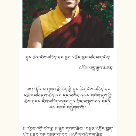
དུས་ཆེན་ངོས་འཛིན་དང་ཕྱག་མཆོད་བྱས་པའི་ཕན་ཡོན།
འགོས་པདྨ་རྒྱལ་མཚན།
༄༅ ། །སྟོན་པ་ཐུགས་རྗེ་ཅན་གྱི་དུས་ཆེན་ངོས་འཛིན་དང་
འབྲེལ་བའི་དུས་ཆེན་ཁག་དང་བསོད་ནམས་གསོག་དུས་ཀྱི་
ཚེས་གྲངས་ངོས་འཛིན་གཞུང་ཀུན་སྙིང་བསྡུས་ཕན་བདེའི་
ལམ་བཟང་བཞུགས་སོ། །
མ་འདྲིས་འགྲོ་བའི་བླ་མ་ཐུབ་དབང་ཆེས། །བསྟན་འགྲོར་སྨན་
པའི་མཛད་བརྒྱ་བསྟན་པ་དང་། །འབྲེལ་བའི་དུས་ཆེན་