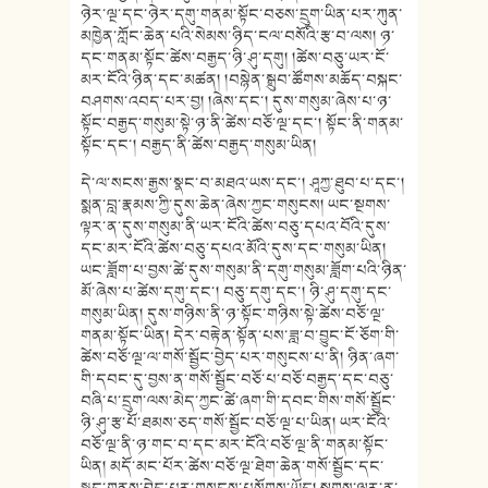
ཉེར་ལྔ་དང་ཉེར་དགུ་གནམ་སྟོང་བཅས་དྲུག་ཡིན་པར་ཀུན་
མཁྱེན་ཀློང་ཆེན་པའི་སེམས་ཉིད་ངལ་བསོའི་རྩ་བ་ལས། ཉ་
དང་གནམ་སྟོང་ཚེས་བརྒྱད་ཉི་ཤུ་དགུ། །ཚེས་བཅུ་ཡར་ངོ་
མར་ངོའི་ཉིན་དང་མཚན། །བསྙེན་སྒྲུབ་ཚོགས་མཆོད་བསྐང་
བཤགས་འབད་པར་བྱ། །ཞེས་དང་། དུས་གསུམ་ཞེས་པ་ཉ་
སྟོང་བརྒྱད་གསུམ་སྟེ་ཉ་ནི་ཚེས་བཅོ་ལྔ་དང་། སྟོང་ནི་གནམ་
སྟོང་དང་། བརྒྱད་ནི་ཚེས་བརྒྱད་གསུམ་ཡིན།
དེ་ལ་སངས་རྒྱས་སྣང་བ་མཐའ་ཡས་དང་། ཤཱཀྱ་ཐུབ་པ་དང་།
སྨན་བླ་རྣམས་ཀྱི་དུས་ཆེན་ཞེས་ཀྱང་གསུངས། ཡང་སྔགས་
ལྟར་ན་དུས་གསུམ་ནི་ཡར་ངོའི་ཚེས་བཅུ་དཔའ་བོའི་དུས་
དང་མར་ངོའི་ཚེས་བཅུ་དཔའ་མོའི་དུས་དང་གསུམ་ཡིན།
ཡང་ཟློག་པ་བྱས་ཚེ་དུས་གསུམ་ནི་དགུ་གསུམ་ཟློག་པའི་ཉིན་
མོ་ཞེས་པ་ཚེས་དགུ་དང་། བཅུ་དགུ་དང་། ཉི་ཤུ་དགུ་དང་
གསུམ་ཡིན། དུས་གཉིས་ནི་ཉ་སྟོང་གཉིས་སྟེ་ཚེས་བཅོ་ལྔ་
གནམ་སྟོང་ཡིན། དེར་བརྟེན་སྟོན་པས་ཟླ་བ་བྱུང་ངོ་ཅོག་གི་
ཚེས་བཅོ་ལྔ་ལ་གསོ་སྦྱོང་བྱེད་པར་གསུངས་པ་ནི། ཉིན་ཞག་
གི་དབང་དུ་བྱས་ན་གསོ་སྦྱོང་བཅོ་པ་བཅོ་བརྒྱད་དང་བཅུ་
བཞི་པ་དྲུག་ལས་མེད་ཀྱང་ཚེ་ཞག་གི་དབང་གིས་གསོ་སྦྱོང་
ཉི་ཤུ་རྩ་པོ་ཐམས་ཅད་གསོ་སྦྱོང་བཅོ་ལྔ་པ་ཡིན། ཡར་ངོའི་
བཅོ་ལྔ་ནི་ཉ་གང་བ་དང་མར་ངོའི་བཅོ་ལྔ་ནི་གནམ་སྟོང་
ཡིན། མདོ་མང་པོར་ཚེས་བཅོ་ལྔ་ཐེག་ཆེན་གསོ་སྦྱོང་དང་
སྨྱུང་གནས་བྱེད་པར་གསུངས་པསོགས་ཡོད། སྔགས་ལྟར་ན་