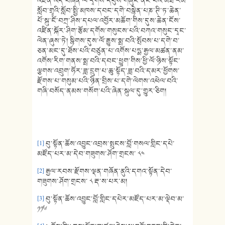
འཛིན་འདི་བཞིན་ལ་དྭགས་དབུས་གཞུང་ནང་པའི་མཐོ་རིམ་
སློབ་གྲྭའི་སློབ་སྤྱི་མཁས་དབང་དགེ་བསྙེན་པཎ་ཊི་ཏ་ཆེན་
པོ་སྐུ་ངོ་བཀྲ་ཤིས་དཔལ་འབྱོར་མཆོག་གིས་དུས་ཆེན་ངོས་
འཛིན་སྐོར་ཤིག་རྩོམ་དགོས་གསུངས་པའི་བཀའ་གསུང་དྭང་
ལེན་ཞུས་ཏེ། སྙིགས་དུས་ལོ་རྒྱུས་སྨྲ་བའི་སྤོབས་པ་དགེ་བ་
ཅན་མང་དུ་ཐོས་པའི་བཙུན་པ་འགོས་པདྨ་རྒྱལ་མཚན་ནམ་
འགོས་རིག་གནས་སྨྲ་བའི་དབང་ཕྱུག་གིས་ཕྱི་ལོ་ཉིས་སྟོང་
ལྕགས་འབྲུག་ཧོར་ཟླ་དྲུག་པ་ཆུ་སྟོད་ཟླ་བའི་དམར་ཕྱོགས་
རྫོགས་པ་གསུམ་པའི་ཉིན་བྲིས་པ་དགེ་ལེགས་འཕེལ་བའི་
གཞི་བསོད་ནམས་གསོག་པའི་ཞེན་སྐུལ་དུ་གྱུར་ཅིག།
[1]
བུ་སྟོན་ཆོས་འབྱུང་འབྲས་སྤུངས་བློ་གསལ་གླིང་དཔེ་
མཛོད་པར་མ་དེབ་གཟུགས་ཤོག་གྲངས་ ༨༤
[2]
རྒྱལ་རབས་རྫོགས་ལྡན་གཞོན་ནུའི་དགའ་སྟོན་དེབ་
གཟུགས་ཤོག་གྲངས་ ༨ རྡ་ས་པར་མ།
[3]
བུ་སྟོན་ཆོས་འབྱུང་བློ་གླིང་དཔེར་མཛོད་པར་མ་ལྡེབ་མ་
༡༡༦