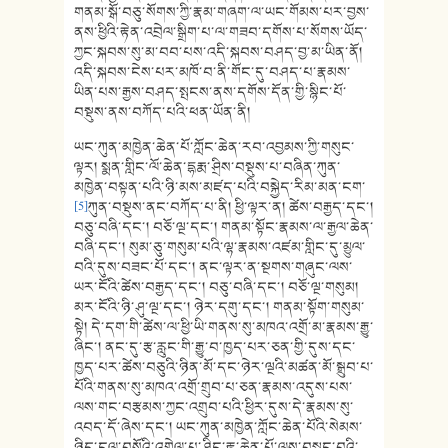
གནམ་སྒོ་བཅུ་སོགས་ཀྱི་རྣམ་གཞག་ལ་ཡང་གོམས་པར་བྱས་
ནས་ཕྱིའི་རྟེན་འབྲེལ་སྒྲིག་པ་ལ་གཟབ་དགོས་པ་སོགས་ཡོད་
ཀྱང་སྐབས་སུ་མ་བབ་པས་འདི་སྐབས་བཤད་བྱ་མ་ཡིན་ནོ།
འདི་སྐབས་ངེས་པར་མཁོ་བ་ནི་གོང་དུ་བཤད་པ་རྣམས་
ཡིན་པས་རྒྱས་བཤད་སྤངས་ནས་དགོས་དོན་གྱི་སྙིང་པོ་
བསྡུས་ནས་བཀོད་པའི་ཕན་ཡོན་ནི།
ཡང་ཀུན་མཁྱེན་ཆེན་པོ་ཀློང་ཆེན་རབ་འབྱམས་ཀྱི་གསུང་
ལྟར། སྨན་གླིང་ལོ་ཆེན་དྷརྨ་ཤྲིས་བསྡུས་པ་བཞིན་ཀུན་
མཁྱེན་བསྟན་པའི་ཉི་མས་མཛད་པའི་བསྐྱེད་རིམ་མན་ངག་
[5]
ཀུན་བསྡུས་ནང་བཀོད་པ་ནི། ཕྱི་ལྟར་ན། ཚེས་བརྒྱད་དང་།
བཅུ་བཞི་དང་། བཅོ་ལྔ་དང་། གནམ་སྟོང་རྣམས་ལ་རྒྱལ་ཆེན་
བཞི་དང་། སུམ་ཅུ་གསུམ་པའི་ལྷ་རྣམས་འཛམ་གླིང་དུ་མྱུལ་
བའི་དུས་བཟང་པོ་དང་། ནང་ལྟར་ན་སྔགས་གཞུང་ལས་
ཡར་ངོའི་ཚེས་བརྒྱད་དང་། བཅུ་བཞི་དང་། བཅོ་ལྔ་གསུམ།
མར་ངོའི་ཉི་ཤུ་ལྔ་དང་། ཉེར་དགུ་དང་། གནམ་སྟོག་གསུམ་
སྟེ། དེ་དག་གི་ཚེས་ལ་ཕྱི་ཡི་གནས་སུ་མཁའ་འགྲོ་མ་རྣམས་རྒྱུ་
ཞིང་། ནང་དུ་རྩ་རླུང་གི་རྒྱུ་བ་ཁྱད་པར་ཅན་གྱི་དུས་དང་
ཁྱད་པར་ཚེས་བཅུའི་ཉིན་མོ་དང་ཉེར་ལྔའི་མཚན་མོ་སྒྲུབ་པ་
པོའི་གནས་སུ་མཁའ་འགྲོ་གྲུབ་པ་ཅན་རྣམས་འདུས་པས་
ལས་གང་བརྩམས་ཀྱང་འགྲུབ་པའི་ཕྱིར་དུས་དེ་རྣམས་སུ་
འབད་དོ་ཞེས་དང་། ཡང་ཀུན་མཁྱེན་ཀློང་ཆེན་པོའི་སེམས་
ཉིད་ངལ་བསོའི་འགྲེལ་པ་ཤིང་རྟ་ཆེན་པོ་ལས་བསྐང་བའི་