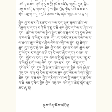
བསོད་ནམས་གསོག་དུས་ཀྱི། །ངོས་འཛིན་གཞུང་ཀུན་སྙིང་
བསྡུས་འདི་ན་གསལ། །དེ་ལ་སྔོན་བྱོན་སྟོན་པའི་རྣམ་ཐར་
རྗེས་འཇུག་གདུལ་བྱའི་ཉམས་ལེན་ཞེས་གསུངས་པ་ལྟར།
སྐྱེས་བུ་དམ་པའི་མཛད་པ་ལས་དད་ལྡན་རྣམས་ཆོས་ལ་
འཇུག་པ་དང་། དགེ་སྡིག་བླང་ཇི་ལྟར་བྱེད་དགོས་པ་ཤེས་པ་
དང་། ཚོགས་བསགས་སྒྲིབ་སྤྱོང་ཐབས་ཚུལ་དང་། དུས་ཤེས་
པ་གལ་ཆེ་བ་ཡིན་པས་ན། དེ་ཡང་བསོད་ནམས་བསགས་པ་
ལ་ཐབས་ཚུལ་རྟེན་འབྲེལ་ལེགས་འགྲིགས་བྱུང་ན། ཚེགས་
ཆུང་ངུས་ཀྱང་རླབས་ཆེན་གྱི་བསོད་ནམས་བསག་ཚུལ་མང་
དུ་ཡོད་པར་གསུངས་ཤིང་། དེ་ཡང་ཞིང་དང་། བསམ་པ་
དང་། སྦྱོར་བ་དང་། དུས་སོགས་ཀྱི་སྒོ་ནས་ཁྱད་པར་འགྱུར་
བ་ཡིན། མདོ་ལས། ཞིང་དང་བསམ་པ་དང་། རྟེན་དང་
དངོས་པོ་དང་དུས་ཀྱི་སྒོ་ནས་ཆེས་ཕུལ་དུ་ཕྱིན་པའོ། །ཞེས་
གསུངས་པ་ལྟར། དེས་ན་སངས་རྒྱས་བྱང་སེམས་སོགས་སྐྱེས་
ཆེན་དམ་པ་རྣམས་ཀྱིས་དམིགས་བསལ་གྱི་མཛད་པ་རླབས་
པོ་ཆེ་མཛད་ཅིང་བྱིན་གྱིས་བརླབས་པའི་དུས་ཆེན་སྐོར་ཅུང་
ཟད་ཞུ་ན།
དུས་ཆེན་ངོས་འཛིན།