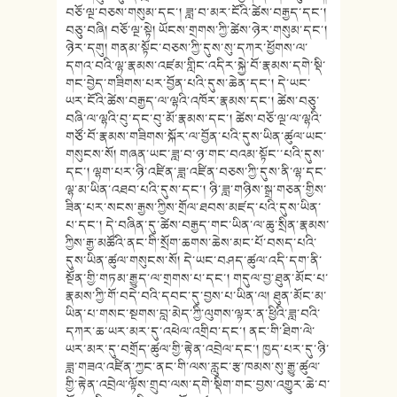
བཅོ་ལྔ་བཅས་གསུམ་དང་། ཟླ་བ་མར་ངོའི་ཚེས་བརྒྱད་དང་།
བཅུ་བཞི། བཅོ་ལྔ་སྟེ། ཡོངས་གྲགས་ཀྱི་ཚེས་ཉེར་གསུམ་དང་།
ཉེར་དགུ། གནམ་སྟོང་བཅས་ཀྱི་དུས་སུ་དཀར་ཕྱོགས་ལ་
དགའ་བའི་ལྷ་རྣམས་འཛམ་གླིང་འདིར་སྐྱེ་བོ་རྣམས་དགེ་སྡི་
གང་བྱེད་གཟིགས་པར་བྱོན་པའི་དུས་ཆེན་དང་། དེ་ཡང་
ཡར་ངོའི་ཚེས་བརྒྱད་ལ་ལྷའི་འཁོར་རྣམས་དང་། ཚེས་བཅུ་
བཞི་ལ་ལྷའི་བུ་དང་བུ་མོ་རྣམས་དང་། ཚེས་བཅོ་ལྔ་ལ་ལྷའི་
གཙོ་བོ་རྣམས་གཟིགས་སྐོར་ལ་བྱོན་པའི་དུས་ཡིན་ཚུལ་ཡང་
གསུངས་སོ། གཞན་ཡང་ཟླ་བ་ཉ་གང་བའམ་སྟོང་་པའི་དུས་
དང་། ལྷག་པར་ཉི་འཛིན་ཟླ་འཛིན་བཅས་ཀྱི་དུས་ནི་ལྷ་དང་
ལྷ་མ་ཡིན་འཐབ་པའི་དུས་དང་། ཉི་ཟླ་གཉིས་སྒྲ་གཅན་གྱིས་
ཟིན་པར་སངས་རྒྱས་ཀྱིས་གྲོལ་ཐབས་མཛད་པའི་དུས་ཡིན་
པ་དང་། དེ་བཞིན་དུ་ཚེས་བརྒྱད་གང་ཡིན་ལ་ཆུ་སྲིན་རྣམས་
ཀྱིས་རྒྱ་མཚོའི་ནང་གི་སྲོག་ཆགས་ཆེས་མང་པོ་བསད་པའི་
དུས་ཡིན་ཚུལ་གསུངས་སོ། དེ་ཡང་བཤད་ཚུལ་འདི་དག་ནི་
སྔོན་གྱི་གཏམ་རྒྱུད་ལ་གྲགས་པ་དང་། གདུལ་བྱ་ཐུན་མོང་པ་
རྣམས་ཀྱི་གོ་བདེ་བའི་དབང་དུ་བྱས་པ་ཡིན་ལ། ཐུན་མོང་མ་
ཡིན་པ་གསང་སྔགས་བླ་མེད་ཀྱི་ལུགས་ལྟར་ན་ཕྱིའི་ཟླ་བའི་
དཀར་ཆ་ཡར་མར་དུ་འཕེལ་འགྲིབ་དང་། ནང་གི་ཐིག་ལེ་
ཡར་མར་དུ་བགྲོད་ཚུལ་གྱི་རྟེན་འབྲེལ་དང་། ཁྱད་པར་དུ་ཉི་
ཟླ་གཟའ་འཛིན་ཀྱང་ནང་གི་ལས་རླུང་རྩ་ཁམས་སུ་རྒྱུ་ཚུལ་
གྱི་རྟེན་འབྲེལ་ལྟོས་གྲུབ་ལས་དགེ་སྡིག་གང་བྱས་འགྱུར་ཆེ་བ་