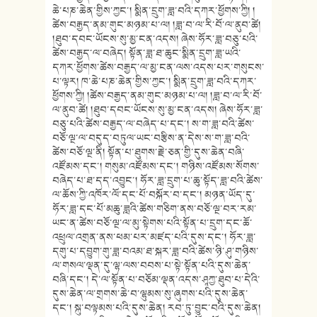
ཆེ་པཎ་ཆེན་གྱིས་ཀྱང་། སྨིན་དྲུག་ཟླ་བའི་དཀར་ཕྱོགས་ཀྱི། །
ཚེས་བརྒྱད་ནམ་གུང་མཉམ་པ་ལ། །ཟླ་བ་ལ་རི་བོ་ལ་ནུབ་ཚེ།
།ཐུབ་དབང་ཡོངས་སུ་མྱ་ངན་འདས། ཞེས་ཧོར་ཟླ་བཅུ་པའི་
ཚེས་བརྒྱད་ལ་བཞེད། སྟོན་ཟླ་ཐ་ཆུང་སྨིན་དྲུག་ཟླ་ཡའི་
དཀར་ཕྱོགས་ཚེས་བརྒྱད་ལ་མྱ་ངན་ལས་འདས་པར་གསུངས་
པ་ལྟར། ཁ་ཆེ་པཎ་ཆེན་གྱིས་ཀྱང་། སྨིན་དྲུག་ཟླ་བའི་དཀར་
ཕྱོགས་ཀྱི། །ཚེས་བརྒྱད་ནམ་གུང་མཉམ་པ་ལ། །ཟླ་བ་ལ་རི་བོ་
ལ་ནུབ་ཚེ། །ཐུབ་དབང་ཡོངས་སུ་མྱ་ངན་འདས། ཞེས་ཧོར་ཟླ་
བཅུ་པའི་ཚེས་བརྒྱད་ལ་བཞེད་པ་དང་། ས་ག་ཟླ་བའི་ཚེས་
བཅོ་ལྔ་ལ་བདུད་བཏུལ་ཡང་བརྩིས་ན་དེས་ས་ག་ཟླ་བའི་
ཚེས་བཅོ་ལྔ་ནི། སྟོན་པ་ཐུགས་རྗེ་ཅན་གྱི་དུས་ཆེན་བཞི་
འཛོམས་དང་། གསུམ་འཛོམས་དང་། གཉིས་འཛོམས་སོགས་
བཞེད་པ་ཐ་དད་འབྱུང་། ཧོར་ཟླ་དྲུག་པ་ཆུ་སྟོད་ཟླ་བའི་ཚེས་
ལ་ཆོས་ཀྱི་འཁོར་ལོ་དང་པོ་བསྐོར་བ་དང་། མཉན་ཡོད་དུ་
ཧོར་ཟླ་དང་པོ་མཆུ་ཟླའི་ཚེས་གཅིག་ནས་བཅོ་ལྔ་བར་རམ་
ཡང་ན་ཚེས་བཅོ་ལྔ་ལ་མུ་སྟེགས་པའི་སྟོན་པ་དྲུག་དང་ཆོ་
འཕྲུལ་འགྲན་ནས་ཕམ་པར་མཛད་པའི་དུས་དང་། ཧོར་ཟླ་
དགུ་པ་དབྱུག་གུ་ཟླ་བའམ་ཐ་སྐར་ཟླ་བའི་ཚེས་ཉི་ཤུ་གཉིས་
ལ་གསལ་ལྡན་དུ་ལྷ་ལས་བབས་པ་སྟེ་སྟོན་པའི་དུས་ཆེན་
བཞི་དང་། དེ་ལ་སྟོན་པ་བཅོམ་ལྡན་འདས་ཤཱཀྱ་ཐུབ་པ་དེའི་
དུས་ཆེན་ལ་གྲགས་ཆེ་བ་ལྷུམས་སུ་ཞུགས་པའི་དུས་ཆེན་
དང་། སྐུ་བལྟམས་པའི་དུས་ཆེན། རབ་ཏུ་བྱུང་བའི་དུས་ཆེན།