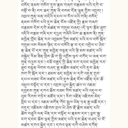
བསོད་ནམས་གསོག་དུས་རྣམ་གཞག་བརྩམས་པའི་དགེ་བ་
བསྔོ་བ་ནི། བར་ཆད་ཀུན་ཞི་བསམ་དོན་ལྷུན་གྱིས་འགྲུབ། །
འཕྲལ་ཀུན་ཕན་བདེའི་དཔལ་ལ་རོལ་པའི་གཞི། བསོད་
ནམས་གསོག་པའི་དུས་ཆེན་ངོས་འཛིན་གྱི། རྣམ་གཞག་
བརྩམས་དེས་དགེ་མཚན་ས་གསུམ་བཞད། །དེ་ལྟར་རྩོམ་ཐུག་
འདིའི་བརྩམ་གཞི་དང་དཔྱད་གཞིའི་ཡིག་ཆ་རྣམས་ནི། ཀུན་
མཁྱེན་ཀློང་ཆེན་རབ་འབྱམས་ཀྱིས་མཛད་པའི་ངལ་བསོ་སྐོར་
གསུམ་ལས་སེམས་ཉིད་ངལ་བསོའི་རྩ་བ་དང་འགྲེལ་པ་ཤིང་
རྟ་ཆེན་པོ་དང་ཀུན་མཁྱེན་བསྟན་པའི་ཉི་མས་མཛད་པའི་
བསྐྱེད་རིམ་ཟིན་བྲིས་ཆོ་ག་སྤྱི་འགྲོས་ལྟར་བཀོད་པ་མན་ངག་
ཀུན་བཏུས་དང་། བཅོ་བརྒྱད་ཁྲི་ཆེན་ངག་དབང་མཁྱེན་རབ་
ཐུབ་བསྟན་ལེགས་བཤད་རྒྱ་མཚོས་མཛད་པའི་དུས་ཆེན་
ཁག་གི་སྐོར་དང་། ཐམས་ཅད་མཁྱེན་པ་དགེ་འདུན་གྲུབ་
དཔལ་བཟང་པོས་མཛད་པའི་དུས་ཆེན་ངོས་འཛིན་དང་ཆོ་
འཕྲུལ་བསྟོད་པ་དང་། འབྲས་ཡུལ་སྐྱེད་ཚལ་པ་འཇམ་
དབྱངས་ཀུན་དགའ་ཆོས་བཟང་གིས་མཛད་པའི་འདུལ་བ་
ལུང་རིགས་གཏེར་མཛོད་དང་། རིག་འཛིན་འཇིགས་མེད་
གླིང་པ་དང་། འཇམ་མགོན་ཀོང་སྤྲུལ་ཡོན་ཏན་རྒྱ་མཚོ་དང་།
བདུད་འཇོམས་འཇིགས་བྲལ་ཡེ་ཤེས་རྡོ་རྗེས་མཛད་པའི་
ཚེས་བཅུའི་ཕན་ཡོན་དང་བསྟོད་པ་རྣམས་དང་། ལྕང་སྐྱ་
ངག་དབང་ཆོས་ལྡན་གྱིས་མཛད་པའི་དུས་ཆེན་བཤད་པ་ངོ་
མཚར་དགའ་སྐྱེད་དང་། དགའ་ལྡན་དགེ་བཤེས་དཀོན་