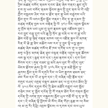
ཀྱིས་མཚན་བསོད་ནམས་དབང་ཆེན་ཞེས་གནང། ཆུང་ངུའི་
དུས་སུ་ཡབ་བསོད་ནམས་སྟོབས་རྒྱལ་གྱི་དྲུང་ནས་ཡི་གེ་འབྲི་
ཀློག་བསླབས་ཤིང་གམ་པ་རྫོང་ནང་རྒྱ་ཡིས་བཙུགས་པའི་
སློབ་གྲྭར་ལོ་འགའ་སློབ་སྦྱོང་གནང་། བོད་དུ་རྒྱ་དམར་གྱི་
བཙན་གནོན་བྱས་པར་བརྟེན་ཕྱི་ལོ་ ༡༩༦༩ ལོར་འབྲས་ལྗོངས་
སུ་བྲོས་ནས་ཡབ་ཡུམ་བུ་ཕྲུག་རྣམས་ལྷན་འཛོམས་བྱུང་།
རབ་བྱུང་བཅུ་དྲུག་པའི་ཆུ་བྱི་ཧོར་ཟླ་བཞི་པ་ས་ག་ཟླ་བའི་
ཚེས་བཅོ་ལྔ་ཉིན་བརྟན་མཁས་འདུལ་འཛིན་རྒྱལ་པོ་མཁན་
རིན་པོ་ཆེ་ཟླ་ཟེར་མཆོག་ལས་རབ་ཏུ་བྱུང་སྟེ་པདྨ་རྒྱལ་
མཚན་ཞེས་མཚན་གསོལ། ཇོ་ཁང་དགོན་པར་གྲྭ་པ་བྱས།
མཧཱ་པཎྜིཏ་མཁན་ཆེན་ཐུབ་བསྟན་བརྩོན་འགྲུས་ཕུན་ཚོགས་
ལས་སྒྲ་དང་། སྙན་ངག་དང་། སུམ་རྟགས་དང་། དག་ཡིག་
སོགས་དང་། ཀུན་བཟང་བླ་མའི་ཞལ་ལུང་གི་འཁྲིད་ལུང་
ཡོངས་རྫོགས་ཞུས། ཕྱི་ལོ་ ༡༩༧༥ ལོར་ཝཱ་ཎ་མཐོ་སློབ་ཏུ་
ཞུགས། སློབ་དུས་ལོ་དགུའི་རིང་ལ་ཡིག་རྒྱུགས་ཐམས་ཅད་
ཨང་རིམ་དང་པོ་ཤ་སྟག་དང་། དེ་བཞིན་འབྲི་རྩོམ་དང་
གསུང་བཤད་འགྲན་བསྡུར་ཐམས་ཅད་ལ་བྱ་དགའ་ཐོབ། ཕྱི་
ལོ་ ༡༩༨༢ ལོར་དབུས་བོད་ཀྱི་ཆེས་མཐོའི་གཙུག་ལག་སློབ་
གཉེར་ཁང་དུ་སློབ་དཔོན་གྱི་གོ་གནས་ཐོག་རིག་གནས་སློབ་
དཔོན་གྱི་འགན་ཁུར་བསྐྱངས། སློབ་ཡུལ་གཙོ་བོ་ཝཱ་རཱ་ཎ་སཱི་
དང་། དེ་བཞིན་ལྷོ་ཕྱོགས་མཻ་སོར། མོན་གོཊ། དྷརྨ་ས་ལ། སིམ་
ལ། མ་སུ་རི། དིལླཱི། འབྲས་ལྗོངས། ལ་དྭགས་དང་བལ་ཡུལ་