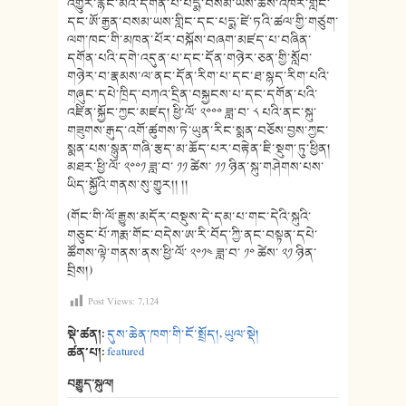
འགྱུར་རྙིང་མའི་དགོན་པ་པདྨ་བསམ་ཡས་ཆོས་འཁོར་གླིང་
དང་ཨོ་རྒྱན་བསམ་ཡས་གླིང་དང་པདྨ་ཛེ་ཏའི་ཚལ་གྱི་གཙུག་
ལག་ཁང་གི་མཁན་པོར་བསྐོས་བཞག་མཛད་པ་བཞིན་
དགོན་པའི་དགེ་འདུན་པ་དང་དོན་གཉེར་ཅན་གྱི་སློབ་
གཉེར་བ་རྣམས་ལ་ནང་དོན་རིག་པ་དང་ཐ་སྙད་རིག་པའི་
གཞུང་དཔེ་ཁྲིད་བཀའ་དྲིན་བསྐྱངས་པ་དང་དགོན་པའི་
འཛིན་སྐྱོང་ཀྱང་མཛད། ཕྱི་ལོ་ ༢༠༠༠ ཟླ་བ་ ༨ པའི་ནང་སྐུ་
གཟུགས་རྒུད་འགོ་ཚུགས་ཏེ་ཡུན་རིང་སྨན་བཅོས་བྱས་ཀྱང་
སྨན་པས་སྙུན་གཞི་རྩད་མ་ཆོད་པར་བརྟེན་ཇི་སྡུག་ཏུ་ཕྱིན།
མཐར་ཕྱི་ལོ་ ༢༠༠༡ ཟླ་བ་ ༡༡ ཚེས་ ༡༡ ཉིན་སྐུ་གཤེགས་པས་
ཡིད་སྐྱོའི་གནས་སུ་གྱུར།། །།
(གོང་གི་ལོ་རྒྱུས་མདོར་བསྡུས་དེ་དམ་པ་གང་དེའི་སྐུའི་
གཅུང་པོ་ཀརྨ་གོང་བདེས་ཨ་རི་བོད་ཀྱི་ནང་བསྟན་དཔེ་
ཚོགས་ལྟེ་གནས་ནས་ཕྱི་ལོ་ ༢༠༡༤ ཟླ་བ་ ༡༠ ཚེས་ ༢༡ ཉིན་
བྲིས།)
Post Views:
7,124
སྡེ་ཚན།:
དུས་ཆེན་ཁག་གི་ངོ་སྤྲོད།
,
ཡུལ་སྡེ།
ཚན་པ།:
featured
བརྒྱུད་སྐུལ།