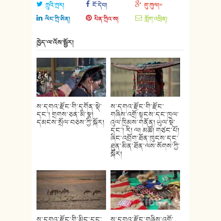
ཀྲུའི་ཀྲར།
ངོ་དེབ།
གུ་ཀུལ།+
ལིང་ཀྲི་ཨིན།
པིན་ཀྲིའ་ས།
གློག་འཕྲིན།
ཁྱེད་ལ་འོས་སྦྱོར།
ས་དགའ་རྫོང་གི་དགོན་སྡེ་
ས་དགའ་རྫོང་གི་རྫོང་
དང་། གྲགས་ཅན་མི་སྣ།
གཞིས་འགྲོ་སྟངས་དང་ཁྲལ་
དམངས་སྲོལ་བཅས་ཀྱི་སྐོར།
འུལ་ཁྲིམས་གནོན། ཡུལ་སྡེ་
དང་། རི། ལ། མཚོ། གཙང་པོ།
ཞིང་འབྲོག་ཐོན་ཁུངས་དང་
ཐུན་མིན་ཐོན་ལས་སོགས་ཀྱི་
སྐོར།
ས་དགའ་རྫོང་གི་མིང་དང་
ས་དགའ་རྫོང་གཞིས་འགྲོ་