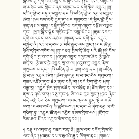
སྐབས་སུ་དགེ་བའི་འགྱུར་ཆེ་ཚུལ་ཡང་། །ས་འདིར་བཟུང་བ་
མ་མཐོང་ཡང་གླིང་གཞན་བཟུང་ཡང་དགེ་སྡིག་འགྱུར། །ཟླ་
འཛིན་བྱེ་བ་བདུན་འགྱུར་དང་ཉི་འཛིན་བྱེ་བ་འབུམ་འགྱུར་
ཞེས། །རྒྱལ་བས་མདོ་རྒྱུད་དུ་མར་གསུངས། །དེ་ཕྱིར་བློ་གྲོས་
ལྡན་རྣམས་ཀུན། །བསྐྱེད་རྫོགས་བདག་འཇུག་བསྒོམ་བཟླས་
དང་། །ཕྱག་སྐོར་སྦྱིན་གཏོང་སྲོག་བསླུ་སོགས། །རྣམ་དཀར་
དགེ་ལ་འབད་པར་འཚལ། །གཞན་ཡང་དགེ་སྡིག་འགྱུར་
བསྐྱེད་ནི། འཇམ་དཔལ་རྩ་བའི་རྒྱུད་ལས་ཀྱང་། །གང་ཚེ་ཟླ་
ཉིའི་དཀྱིལ་འཁོར་ལ། །སྒྲ་གཅན་གྱིས་ནི་ཟིན་པའི་ཚེ། །སྐྱེ་བོས་
དགེ་སྡིག་བྱ་བ་གང་། །འབུམ་འགྱུར་གསུངས་ཤིང་ཉི་ཟླའི་
མདོར། །ཉི་མར་བྱེ་འགྱུར་ཟླ་བ་ལ། །འབུམ་དུ་འགྱུར་ཞེས་
གསུངས་པ་དང་། །ཉི་འཛིན་བྱེ་བ་ཕྲག་བརྒྱ་དང་། ཟླ་འཛིན་
བྱེ་བ་རུ་འགྱུར་ཞེས། །།ཆོས་རྒྱལ་ཟླ་བ་བཟང་པོས་གསུངས། །
གཟའ་འཛིན་དུས་ཆེན་རྣམ་བཞི་ལ། །དགེ་སྡིག་བྱེ་བ་ཕྲག་
བརྒྱ་རུ། །འགྱུར་ཕྱིར་ཕྱག་མཆོད་ལ་བརྩོན་ན། ཐོག་མེད་དུས་
ནས་ད་ལྟའི་བར། །བཅུ་དང་ལྔ་ཡི་་ལས་བྱས་ཀྱང་། །བྱང་ཞིང་
བདེ་འགྲོ་ཐོབ་ཅེས་གསུངས། །གསང་སྔགས་རྒྱུད་སྡེ་ཕལ་ཆེ་
ལས། །གཡས་གཡོན་ཉི་ཟླའི་ལས་རླུང་དང་ཡེ་ཤེས་དབུ་མ་རོ་
གཅིག་ཏུ། །འགྱུར་ཚེ་རྣལ་འབྱོར་རྣམས་ཀྱིས་ལས། །རྫོགས་
རིམ་ཟབ་མོའང་འགྲུབ་ཅེས་གསུངས། །
༈ བཅུ་པ་འབྲས་བུ་བཟང་ངན་ནི། །རྒྱས་པར་བརྗོད་ཀྱིས་མི་
ལང་ཞིང་། །འཇམ་དཔལ་རྩབའི་རྒྱུད་སོགས་ནས། །གཟའ་