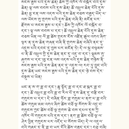
སངས་རྒྱས་པའི་དུས་ཆེན། ཆོས་ཀྱི་འཁོར་ལོ་བསྐོར་བའི་དུས་
ཆེན། ལྷ་ལས་བབས་པའི་དུས་ཆེན། ཆོ་འཕྲུལ་ཆེན་པོའི་དུས་
ཆེན། མྱ་ངན་ལས་འདས་པའི་དུས་ཆེན་བཅས་བརྒྱད་ཡོད་པ་
ལས་ཡོངས་སུ་གྲགས་པའི་དུས་ཆེན་བཞི་ནི། མངོན་པར་
རྫོགས་པ་སངས་རྒྱས་པ་དང་། ཆོས་ཀྱི་འཁོར་ལོ་བསྐོར་བ་
དང་། ལྷ་ལས་བབས་པ་དང་། ཆོ་འཕྲུལ་ཆེན་པོའི་དུས་ཆེན་
བཅས་ཡིན་ལ། ལོ་ཟླ་ཚེས་གྲངས་ངོས་འཛིན་ཚུལ་འགའ་ཞིག་
ལྟར་ན་དུས་ཆེན་གཞན་བཞི་ནི་གྲགས་ཆེན་བཞིའི་ནང་དུ་
འདུས་པའི་དབང་དུ་བྱས་པར་མངོན་ཏེ། དེ་ལ་སྐུ་བལྟམས་
པ་ནི་ཆོ་འཕྲུལ་གྱི་དུས་ཆེན་ནང་དུ་འདུ་བ་དང་། ལྷུམས་སུ་
ཞུགས་པ་དང་།མྱ་ངན་ལས་འདས་པའི་དུས་ཆེན་གཉིས་ནི་
སངས་རྒྱས་པའི་དུས་ཆེན་ནང་དུ་འདུས་ལ། རབ་ཏུ་བྱུང་བའི་
དུས་ཆེན་ཡང་སངས་རྒྱས་པའི་དུས་ཆེན་དང་ཉེ་བས་དེར་
བསྡུས་པ་ཡིན།
ཡང་ན་ས་ག་ཟླ་བ་དང་། ཆུ་སྟོད་ཟླ་བ་དང་ཐ་སྐར་ཟླ་བ་
དང་། ཆོ་འཕྲུའ་ཟླ་བའི་ཟླ་བ་རིལ་པོ་དུས་ཆེན་དུ་བརྩི་བར་
གསུངས་པ་དང་། དེ་བཞིན་ཧོར་ཟླ་གསུམ་པ་ནག་པ་ཟླ་བའི་
ཚེས་གསུམ་མམ་འགའ་ཞིག་ཚེས་བཅོ་ལྔ་སོགས་མི་འདྲ་བ་
གསུངས་ཀྱང་ཚེས་བཅོ་ལྔ་གྲགས་ཆེ་བས་དཔལ་དུས་ཀྱི་
འཁོར་ལོ་གསུངས་པའི་དུས་དང་། ནག་ཟླ་ཚེས་བཅོ་ལྔ་ལ་
ཤེར་ཕྱིན་གསུངས་པར་འདོད་པ་སོགས་ཡོད། དེ་ལ་འདུལ་
བའི་གཞུང་དུ་ནི་ཟླ་བ་ཡར་ངོའི་ཚེས་བརྒྱད་དང་། བཅུ་བཞི།