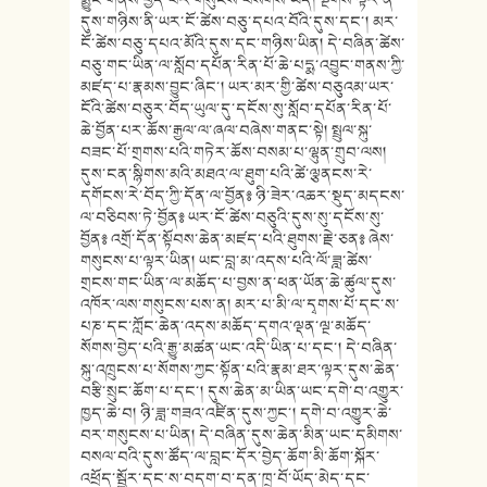
དུས་གཉིས་ནི་ཡར་ངོ་ཚེས་བཅུ་དཔའ་བོའི་དུས་དང་། མར་
ངོ་ཚེས་བཅུ་དཔའ་མོའི་དུས་དང་གཉིས་ཡིན། དེ་བཞིན་ཚེས་
བཅུ་གང་ཡིན་ལ་སློབ་དཔོན་རིན་པོ་ཆེ་པདྨ་འབྱུང་གནས་ཀྱི་
མཛད་པ་རྣམས་བྱུང་ཞིང་། ཡར་མར་གྱི་ཚེས་བཅུའམ་ཡར་
ངོའི་ཚེས་བཅུར་བོད་ཡུལ་དུ་དངོས་སུ་སློབ་དཔོན་རིན་པོ་
ཆེ་བྱོན་པར་ཆོས་རྒྱལ་ལ་ཞལ་བཞེས་གནང་སྟེ། སྤྲུལ་སྐུ་
བཟང་པོ་གྲགས་པའི་གཏེར་ཆོས་བསམ་པ་ལྷུན་གྲུབ་ལས།
དུས་ངན་སྙིགས་མའི་མཐའ་ལ་ཐུག་པའི་ཚེ་ལྕནངས་རེ་
དགོངས་རེ་བོད་ཀྱི་དོན་ལ་བྱོན༔ ཉི་ཟེར་འཆར་སྡུད་མདངས་
ལ་བཅིབས་ཏེ་བྱོན༔ ཡར་ངོ་ཚེས་བཅུའི་དུས་སུ་དངོས་སུ་
བྱོན༔ འགྲོ་དོན་སྟོབས་ཆེན་མཛད་པའི་ཐུགས་རྗེ་ཅན༔ ཞེས་
གསུངས་པ་ལྟར་ཡིན། ཡང་བླ་མ་འདས་པའི་ལོ་ཟླ་ཚེས་
གྲངས་གང་ཡིན་ལ་མཆོད་པ་བྱས་ན་ཕན་ཡོན་ཆེ་ཚུལ་དུས་
འཁོར་ལས་གསུངས་པས་ན། མར་པ་མི་ལ་དྭགས་པོ་དང་ས་
པཎ་དང་ཀློང་ཆེན་འདས་མཆོད་དགའ་ལྡན་ལྔ་མཆོད་
སོགས་བྱེད་པའི་རྒྱུ་མཚན་ཡང་འདི་ཡིན་པ་དང་། དེ་བཞིན་
སྐུ་འཁྲུངས་པ་སོགས་ཀྱང་སྟོན་པའི་རྣམ་ཐར་ལྟར་དུས་ཆེན་
བརྩི་སྲུང་ཆོག་པ་དང་། དུས་ཆེན་མ་ཡིན་ཡང་དགེ་བ་འགྱུར་
ཁྱད་ཆེ་བ། ཉི་ཟླ་གཟའ་འཛིན་དུས་ཀྱང་། དགེ་བ་འགྱུར་ཆེ་
བར་གསུངས་པ་ཡིན། དེ་བཞིན་དུས་ཆེན་མིན་ཡང་དམིགས་
བསལ་བའི་དུས་ཚོད་ལ་བླང་དོར་བྱེད་ཆོག་མི་ཆོག་སྐོར་
འཕྲོད་སྦྱོར་དང་ས་བདག་བ་དན་ཁྲ་བོ་ཡོད་མེད་དང་