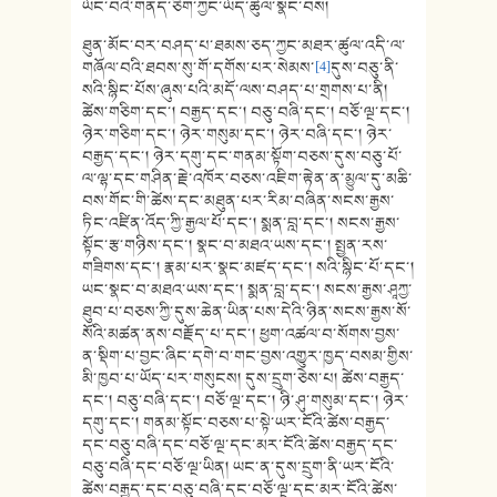
ཡོང་བའི་གནད་ཅིག་ཀྱང་ཡོད་ཚུལ་སྣང་བས།
ཐུན་མོང་བར་བཤད་པ་ཐམས་ཅད་ཀྱང་མཐར་ཚུལ་འདི་ལ་
གཞོལ་བའི་ཐབས་སུ་གོ་དགོས་པར་སེམས་
[4]
དུས་བཅུ་ནི་
སའི་སྙིང་པོས་ཞུས་པའི་མདོ་ལས་བཤད་པ་གྲགས་པ་ནི།
ཚེས་གཅིག་དང་། བརྒྱད་དང་། བཅུ་བཞི་དང་། བཅོ་ལྔ་དང་།
ཉེར་གཅིག་དང་། ཉེར་གསུམ་དང་། ཉེར་བཞི་དང་། ཉེར་
བརྒྱད་དང་། ཉེར་དགུ་དང་གནམ་སྟོག་བཅས་དུས་བཅུ་པོ་
ལ་ལྷ་དང་གཤིན་རྗེ་འཁོར་བཅས་འཇིག་རྟེན་ན་མྱུལ་དུ་མཆི་
བས་གོང་གི་ཚེས་དང་མཐུན་པར་རིམ་བཞིན་སངས་རྒྱས་
ཏིང་འཛིན་འོད་ཀྱི་རྒྱལ་པོ་དང་། སྨན་བླ་དང་། སངས་རྒྱས་
སྟོང་རྩ་གཉིས་དང་། སྣང་བ་མཐའ་ཡས་དང་། སྤྱན་རས་
གཟིགས་དང་། རྣམ་པར་སྣང་མཛད་དང་། སའི་སྙིང་པོ་དང་།
ཡང་སྣང་བ་མཐའ་ཡས་དང་། སྨན་བླ་དང་། སངས་རྒྱས་ཤཱཀྱ་
ཐུབ་པ་བཅས་ཀྱི་དུས་ཆེན་ཡིན་པས་དེའི་ཉིན་སངས་རྒྱས་སོ་
སོའི་མཚན་ནས་བརྗོད་པ་དང་། ཕྱག་འཚལ་བ་སོགས་བྱས་
ན་སྡིག་པ་བྱང་ཞིང་དགེ་བ་གང་བྱས་འགྱུར་ཁྱད་བསམ་གྱིས་
མི་ཁྱབ་པ་ཡོད་པར་གསུངས། དུས་དྲུག་ཅེས་པ། ཚེས་བརྒྱད་
དང་། བཅུ་བཞི་དང་། བཅོ་ལྔ་དང་། ཉི་ཤུ་གསུམ་དང་། ཉེར་
དགུ་དང་། གནམ་སྟོང་བཅས་པ་སྟེ་ཡར་ངོའི་ཚེས་བརྒྱད་
དང་བཅུ་བཞི་དང་བཅོ་ལྔ་དང་མར་ངོའི་ཚེས་བརྒྱད་དང་
བཅུ་བཞི་དང་བཅོ་ལྔ་ཡིན། ཡང་ན་དུས་དྲུག་ནི་ཡར་ངོའི་
ཚེས་བརྒྱད་དང་བཅུ་བཞི་དང་བཅོ་ལྔ་དང་མར་ངོའི་ཚེས་