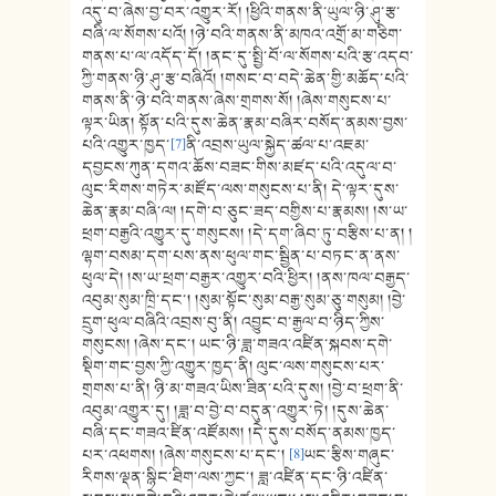
འདུ་བ་ཞེས་བྱ་བར་འགྱུར་རོ། །ཕྱིའི་གནས་ནི་ཡུལ་ཉི་ཤུ་རྩ་
བཞི་ལ་སོགས་པའོ། །ཉེ་བའི་གནས་ནི་མཁའ་འགྲོ་མ་གཅིག་
གནས་པ་ལ་འདོད་དོ། །ནང་དུ་སྤྱི་བོ་ལ་སོགས་པའི་རྩ་འདབ་
ཀྱི་གནས་ཉི་ཤུ་རྩ་བཞིའོ། །གསང་བ་བདེ་ཆེན་གྱི་མཆོད་པའི་
གནས་ནི་ཉེ་བའི་གནས་ཞེས་གྲགས་སོ། །ཞེས་གསུངས་པ་
ལྟར་ཡིན། སྟོན་པའི་དུས་ཆེན་རྣམ་བཞིར་བསོད་ནམས་བྱས་
པའི་འགྱུར་ཁྱད་
[7]
ནི་འབྲས་ཡུལ་སྐྱེད་ཚལ་པ་འཇམ་
དབྱངས་ཀུན་དགའ་ཆོས་བཟང་གིས་མཛད་པའི་འདུལ་བ་
ལུང་རིགས་གཏེར་མཛོད་ལས་གསུངས་པ་ནི། དེ་ལྟར་དུས་
ཆེན་རྣམ་བཞི་ལ། །དགེ་བ་ཅུང་ཟད་བགྱིས་པ་རྣམས། །ས་ཡ་
ཕྲག་བརྒྱའི་འགྱུར་དུ་གསུངས། །དེ་དག་ཞིབ་ཏུ་བརྩིས་པ་ན། །
ལྷག་བསམ་དག་པས་ནས་ཕུལ་གང་སྦྱིན་པ་བཏང་ན་ནས་
ཕུལ་དེ། །ས་ཡ་ཕྲག་བརྒྱར་འགྱུར་བའི་ཕྱིར། །ནས་ཁལ་བརྒྱད་
འབུམ་སུམ་ཁྲི་དང་། །སུམ་སྟོང་སུམ་བརྒྱ་སུམ་ཅུ་གསུམ། །བྱེ་
དྲུག་ཕུལ་བཞིའི་འབྲས་བུ་ནི། འབྱུང་བ་རྒྱལ་བ་ཉིད་ཀྱིས་
གསུངས། །ཞེས་དང་། ཡང་ཉི་ཟླ་གཟའ་འཛིན་སྐབས་དགེ་
སྡིག་གང་བྱས་ཀྱི་འགྱུར་ཁྱད་ནི། ལུང་ལས་གསུངས་པར་
གྲགས་པ་ནི། ཉི་མ་གཟའ་ཡིས་ཟིན་པའི་དུས། །བྱེ་བ་ཕྲག་ནི་
འབུམ་འགྱུར་དུ། །ཟླ་བ་བྱེ་བ་བདུན་འགྱུར་ཏེ། །དུས་ཆེན་
བཞི་དང་གཟའ་ཛིན་འཛོམས། །དེ་དུས་བསོད་ནམས་ཁྱད་
པར་འཕགས། །ཞེས་གསུངས་པ་དང་།
[8]
ཡང་རྩིས་གཞུང་
རིགས་ལྡན་སྙིང་ཐིག་ལས་ཀྱང་། ཟླ་འཛིན་དང་ཉི་འཛིན་