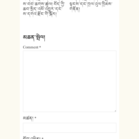
ས་བབ་ཆགས་ཚུལ། བོད་ཀྱི་
སྟངས་དང་ཁྲལ་འུལ་ཁྲིམས་
ཆབ་སྲིད་འཕོ་འགྱུར་དང་
གནོན།
ས་དགའ་རྫོང་གི་སྐོར།
མཆན་སྤེལ།
Comment
*
མཚན།
*
གློག་འཕྲིན།
*