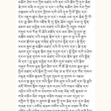
མཆོག་ཤེས་རབ་ཀྱིས་མཛད་པའི་ནང་པའི་ཆོས་ཀྱི་དུས་ཆེན་
ཆེ་ཁག་བཞི་ལ་དཔྱད་པ་དང་། དཀོན་མཆོག་ཤེས་རབ་ཀྱིས་
བརྩམས་པའི་དཀར་ཕྱོགས་དགེ་བའི་དུས་ཀྱི་ངོ་སྤྲོད་དང་
དེར་འཇུག་ཚུལ་ཞེས་བྱ་བ་དང་། གཞན་ཡང་དུས་ཆེན་གྱི་ལོ་
དང་ཟླ་ཚེས་ངོས་འཛིན་ནི་བུ་སྟོན་ཆོས་འབྱུང་ངམ་བུ་སྟོན་
ཐམས་ཅད་མཁྱེན་པས་མཛད་པའི་ཆོས་ཀྱི་འབྱུང་གནས་
གསུང་རབ་རིན་པོ་ཆེའི་མཛོད་དང་མང་ཐོས་ཀླུ་གྲུབ་རྒྱ་
མཚོས་མཛད་པའི་བསྟན་རྩིས་དང་། རྒྱལ་བ་ལྔ་པའི་རྒྱལ་
རབས་རྫོགས་ལྡན་གཞོན་ནུའི་དགའ་སྟོན་དང་། སྡེ་སྲིད་
སངས་རྒྱས་རྒྱ་མཚོས་མཛད་པའི་བེ་དཀར་དང་། ཚེ་ཏན་
ཞབས་དྲུང་བསྟན་རྩིས་ཀུན་བཏུས་དང་། བློ་གླིང་དགེ་བཤེས་
དཔལ་ལྡན་གྲགས་པས་མཛད་པའི་དམ་ཆོས་སྣང་བའི་སྒྲོན་
མེ་དང་། བླ་སྨན་མཁྱེན་རབ་ནོར་བུས་མཛད་པའི་རྩིས་
གཞུང་རིགས་ལྡན་སྙིག་ཐིག་དང་གོ་ཇོ་ཚེ་དབང་རྣམ་རྒྱལ་
གྱིས་མཛད་པའི་རྩིས་ཀྱི་ལག་ལེན་ཟ་མ་ཏོག་དང་གོང་གསལ་
བསྟན་བཅོས་རྣམས་ཀྱི་ལུང་ཁུངས་སུ་གྲགས་པ་འཇམ་
དཔལ་རྩ་རྒྱུད་དང་སའི་སྙིང་པོས་ཞུས་པའི་མདོ་དང་ཉི་ཟླའི་
མདོ་སོགས་རྩིས་གཞུང་ནས་བཤད་པའི་གཟའ་འཛིན་དང་
འབྲེལ་བའི་དགེ་བ་བསགས་པའི་ཕན་ཡོན་འདི་རྣམས་ལ་
གཞི་བཅོལ་ཞིང་བསྟན་བཅོས་གཞན་ལ་ཡང་དཔྱད་པ་
བགྱིས་ཏེ་སྟོན་པ་ཐུགས་རྗེ་ཅན་གྱི་དུས་ཆེན་དང་དུས་ཆེན་
གཞན་དང་། བསོད་ནམས་གསོག་པའི་དུས་བཟང་གི་ངོས་