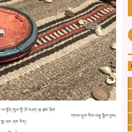
ལ་སྟོད་ཁུལ་གྱི་ཤོ་བཤད་ཆ་ཚང་ཅིག
གངས་ཕྲུག་གིས་བསྡུ་སྒྲིག་བྱས།
ླུ་སྒྲ་ཤང་ཤང་རེད།