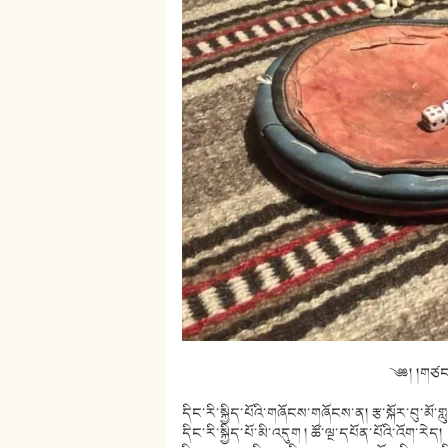
༄༅། །གཙང་
དིང་རི་སྐྱིད་པོའི་གཞོངས་གཞོངས་ན། རྩ་སྐོར་བུ་མོ་ག
དིང་རི་སྐྱིད་པོ་མི་འདུག ། ཚོ་ལྔ་དཔོན་པོའི་འོག་རེད།