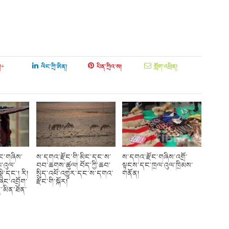
།+
ལིང་ཀྲི་ཨིན།
པིན་ཀྲིའ་ས།
གློག་འཕྲིན།
ོང་གཞིས་
ས་དགའ་རྫོང་གི་མིང་དང་ས་
ས་དགའ་རྫོང་གཞིས་འགྲོ་
་འུལ་
བབ་ཆགས་ཚུལ། བོད་ཀྱི་ཆབ་
སྟངས་དང་ཁྲལ་འུལ་ཁྲིམས་
ྡེ་དང་། རི།
སྲིད་འཕོ་འགྱུར་དང་ས་དགའ་
གནོན།
ཞིང་འབྲོག་
རྫོང་གི་སྐོར།
་མིན་ཐོན་