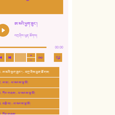
ཨ་མའི་ཕྱག་ཟུང་།
བཀྲ་ཤིས་ཕུན་ཚོགས།
00:00
1. ཨ་མའི་ཕྱག་ཟུང་། - བཀྲ་ཤིས་ཕུན་ཚོགས།
2. ཨ་མ། - པ་སངས་ལྷ་མོ།
3. ཀོང་གཞས། - པ་སངས་ལྷ་མོ།
4. བརྩེ་བ། - པ་སངས་ལྷ་མོ།
5. ཀོང་གཞས།