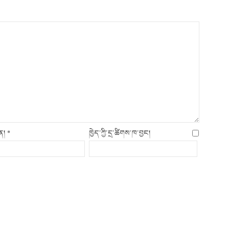
ིན།
*
ཁྱེད་ཀྱི་དྲ་ཚིགས་ཁ་བྱང།