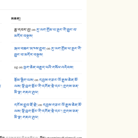
མཆན།
ཆུ་དབར་བུ།
on
རུ་ལག་གྲོམ་པ་རྒྱང་གི་བྱུང་བ་
མདོར་བསྡུས།
སྐལ་བཟང་མཁས་གྲུབ།
on
རུ་ལག་གྲོམ་པ་རྒྱང་གི་
བྱུང་བ་མདོར་བསྡུས།
ng
on
ཕྱག་ཆེན་བརྒྱུད་པའི་གསོལ་འདེབས།
རྩོམ་སྒྲིག་པས།
on
དབུས་གཙང་ལོ་རྒྱུས་ཆེན་མོ་
༢
ལས། ལྷོ་བྲག་རྫོང་གི་དགོན་སྡེ་དང་། གྲགས་ཅན་
མི་སྣ། གནའ་ཤུལ།
དངོས་གྲུབ་རྡོ་རྗེ།
on
དབུས་གཙང་ལོ་རྒྱུས་ཆེན་མོ་
ལས། ལྷོ་བྲག་རྫོང་གི་དགོན་སྡེ་དང་། གྲགས་ཅན་
མི་སྣ། གནའ་ཤུལ།
་ཐོབ་
དབུས་གཙང་རིག་མཛོད་ལ
་
ཡོད། utsangrigzod(at)gmail.com