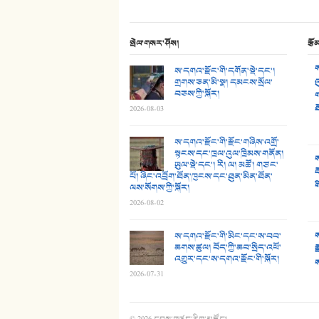
སྤེལ་གསར་ཤོས།
རྩོ
ས
ས་དགའ་རྫོང་གི་དགོན་སྡེ་དང་།
གྲགས་ཅན་མི་སྣ། དམངས་སྲོལ་
འ
བཅས་ཀྱི་སྐོར།
ག
ཐ
2026-08-03
ས་དགའ་རྫོང་གི་རྫོང་གཞིས་འགྲོ་
སྟངས་དང་ཁྲལ་འུལ་ཁྲིམས་གནོན།
ས
ཡུལ་སྡེ་དང་། རི། ལ། མཚོ། གཙང་
བ
པོ། ཞིང་འབྲོག་ཐོན་ཁུངས་དང་ཐུན་མིན་ཐོན་
ག
ལས་སོགས་ཀྱི་སྐོར།
2026-08-02
ས་དགའ་རྫོང་གི་མིང་དང་ས་བབ་
ས
ཆགས་ཚུལ། བོད་ཀྱི་ཆབ་སྲིད་འཕོ་
ར
འགྱུར་དང་ས་དགའ་རྫོང་གི་སྐོར།
ས
2026-07-31
© 2026
དབུས་གཙང་རིག་མཛོད།