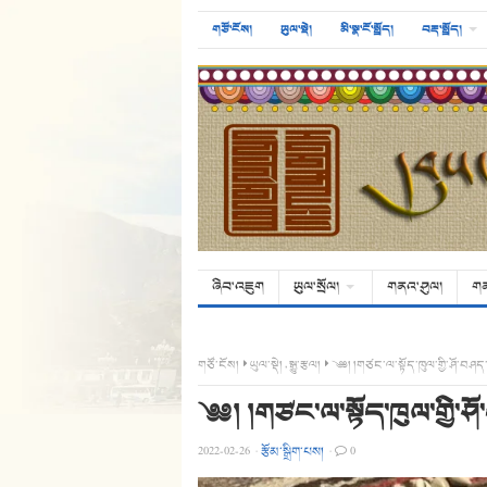
གཙོ་ངོས།
ཡུལ་སྡེ།
མི་སྣ་ངོ་སྤྲོད།
བརྡ་སྤྲོད།
ཞིབ་འཇུག
ཡུལ་སྲོལ།
གནའ་ཤུལ།
ག
གཙོ་ངོས།
ཡུལ་སྡེ།
,
སྒྱུ་རྩལ།
༄༅། །གཙང་ལ་སྟོད་ཁུལ་གྱི་ཤོ་བཤ
༄༅། །གཙང་ལ་སྟོད་ཁུལ་གྱི་
2022-02-26
·
རྩོམ་སྒྲིག་པས།
·
0