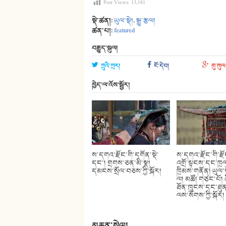
Post Views:
13,181
སྡེ་ཚན།:
ཡུལ་སྡེ།
,
སྒྱུ་རྩལ།
ཚན་པ།:
featured
བརྒྱུད་སྐུལ།
ཀྲུའི་ཀྲར།
ངོ་དེབ།
གུ་ཀུལ
ཁྱེད་ལ་འོས་སྦྱོར།
ས་དགའ་རྫོང་གི་དགོན་སྡེ་
ས་དགའ་རྫོང་གི་རྫ
དང་། གྲགས་ཅན་མི་སྣ།
འགྲོ་སྟངས་དང་ཁྲལ
དམངས་སྲོལ་བཅས་ཀྱི་སྐོར།
ཁྲིམས་གནོན། ཡུལ་ས
ལ། མཚོ། གཙང་པོ། 
ཐོན་ཁུངས་དང་ཐུན
ལས་སོགས་ཀྱི་སྐོར།
མཆན་སྤེལ།