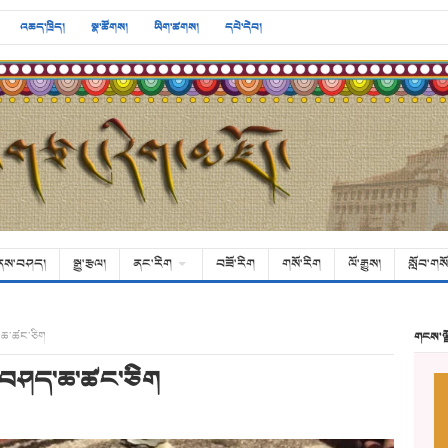
འཆད་ཁྲིད།
སྣ་ཚོགས།
ཡིག་ཚགས།
དཔེ་དེབ།
ནས་བཤད།
སྒྱུ་རྩལ།
ནང་རིག
བཟོ་རིག
གསོ་རིག
ལོ་རྒྱུས།
སློབ་གསོ
ད་ཆ་ཚང་ཅིག
གངས་ལ
ཤོ་བཤད་ཆ་ཚང་ཅིག