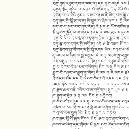
དགུ་ཐུག་འཐུང་ནས་ན་ཡང་ན། དགུ་ཐུག་འཐུང་ནས་ཤ
དགུན་སྟོད་གཅིག་ལ་དབྱར་ལོ་གཉིས། བྱ་རྒོད་པོའི་ལ
དགོན་པ་ཡ་གིའི་ཉམས་བཟང་ལ། ཨ་ནི་མེད་པས་སྐྱོ་
དགུ་ཟུར་གྱི་སྒོ་རྩ་ཡ་ན། མི་སྒུར་བ་ཞིག་ལྟག་པ་གྱེ་
སྒུར་བ་མ་སྒུར་རང་སྒུར་རེད། ཟེ་སྒུར་བུ་མོའི་མཛེས་
སྒོ་ལྕགས་སྐྱོན་པ་མ་གནང་། ནང་ན་ཡབ་ཡུམ་བཞུགས
དགུ་རི་རི་ལ་དར་ལྕོག་བཙུགས། བྱིས་པ་རླུང་རྟ་དར
དགུ་ཆུ་བྲག་དཀར་གྱི་མདོ་ན། འབྲི་ཨ་ཅེ་བཟང་མོ
དགུ་ཚིགས་སྐྱ་མོ་གནམ་གྱི་སྐེ་རགས་ཡིན། གནམ་ལ་ས
ཆུ་འཇམ་པ་ཞིག་ལ་སྐྲ་བཀྲུས། དེ་ལ་ཆུ་འཇམ་སྐྲ་བཀྲུ
བཅོ་བརྒྱད་ལོ་ལ་དམག་ལ་ཕྱིན། དམག་འབུམ་ཚོ་གཅི
ཕྱུ་པ་དཀར་པོ་ཨ་མས་གཡོགས། མིང་ལ་སྐྱ་རིལ་ཨ
ཕྱུག་པོ་གཞུང་ལ་ཕྱུག་རྒྱུ་མེད། དེ་ལས་ཉ་རི་མགར་ཚང
ཐོ་རེངས་སོང་དང་ཐོ་རེངས་སོང་། ཐོ་རེངས་གླང་ཆེན་ས
འཇང་སྟོད་གཞུང་ལ་ཀོ་བ་བཏང་། ཀོ་བ་བཏང་བས་མ
ཁ་རྒྱས་ཞལ་བཟོ་འཕེར་བ་མ་གཏོགས། སྦུག་ཡུལ་ཨ་མ
ཁ་ཐུག་ལ་ཕྱིན་ན་རྟ་ལས་བོང་བུ་མགྱོགས།
ཁ་སིང་གཟིམ་ཆུང་ཤར་དུ། བཀལ་མོལ་གང་འདྲ་གན
བསྐོས་པ་རང་གི་ས་ཆ་ལ། གྲོ་མ་མ་བཀོག་སུས་ཟེར་ར
ཀོ་བྱ་ཕོ་ཡོས་སྒྲུག ཡོས་མེད་ན་སྐྱག་པ་གཏོར།
ཁབ་ཟུར་སྤོ་བོ་རྒས་དོགས་མེད། རྒས་ནས་གྲུང་རིག་
ཁམས་པ་ཞིག་དང་གྲོགས་པོ་བྱས་པས། མིང་ལ་ཨ་རོགས