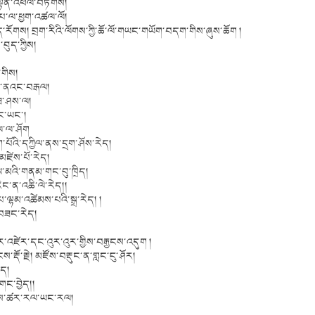
བསྟན་འཕེལ་བཏགས།
པ་ལ་ཕྱག་འཚལ་ལོ།
ོགས། བྲག་རིའི་ལོགས་ཀྱི་ཆོ་ལོ་གཡང་གཡོག་བདག་གིས་ཞུས་ཆོག །
བུད་ཀྱིས།
་གིས།
ལ་ནའང་བརྒལ།
ཟ་ཤས་ལ།
ོང་ཡང་།
ྲལ་ལ་ཤོག
པོའི་དཀྱིལ་ནས་དྲག་ཤོས་རེད།
མཛེས་པོ་རེད།
ཨ་མའི་གནམ་གང་བུ་ཁྲིད།
ིང་ན་འཆི་ལེ་རེད།།
་ལྷམ་འཚེམས་པའི་སྒྲ་རེད། །
་བཟང་རེད།
།
འཛེར་དང་འུར་འུར་གྱིས་བརྒྱངས་འདུག །
རྡོ་རྗེ། མཛོས་བརྡུང་ན་གླང་ངུ་ཤོར།
ེད།
ང་བྱེད།།
ལྤགས་ཚར་རལ་ཡང་རལ།