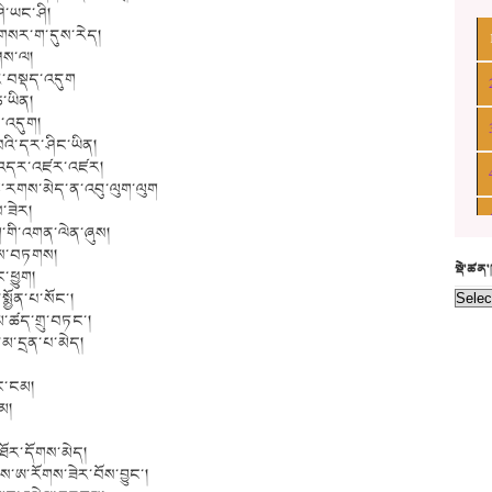
ི་ཡང་ཤི།
ོ་གསར་ག་དུས་རེད།
ཤས་ལ།
ལེར་བསྡད་འདུག
ཆ་ཡིན།
་འདུག།
་བའི་དར་ཤིང་ཡིན།
་ཁ་འདར་འཛར་འཛར།
ྐེ་རགས་མེད་ན་འབུ་ལུག་ལུག
ས་ཟེར།
ག་གི་འགན་ལེན་ཞུས།
་མས་བཏགས།
སྡེ་ཚན
་ཕྱུག།
ྨྱོན་པ་སོང་།
་ཚད་གྲུ་བཏང་།
་མ་དྲན་པ་མེད།
ང་ངམ།
མ།
འཐོར་དོགས་མེད།
་ཨ་རོགས་ཟེར་བོས་བྱུང་།