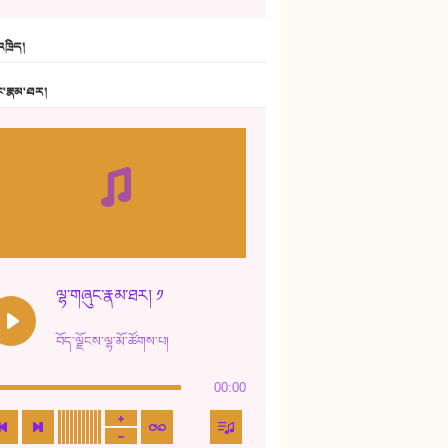
6. ཆོལ་གསུམ་བྲོ་གཞས། - སྒྲོན་གསལ།
ཁྲིད།
7. ལྷག་སྒྲོན་ལགས།
ང་རྣམ་ཐར།
8. ཆང་གཞས།
9. ཆང་གཞས། ༢
10. ཆང་གཞས། ༣
11. ལོ་གསར།
12. ལོ་གསར། ༢
ལྷ་གཞུང་རྣམ་ཐར། ༡
13. ཆུང་འདྲིས། - ཟླ་སྒྲོན།
བོད་ལྗོངས་ལྷ་མོ་ཚོགས་པ།
14. སྙིང་རྗེ་མོ། - ཚེ་འགྱུར་མེད།
00:00
15. ཤམ་པ་ལ་ཡི་སྲས་མོ།
16. ལྷ་བུ་དར་བུ།