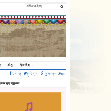
།
ལོ་ཙཱ།
རྩོམ་རིག
ངོ་དེབ།
ཀྲུའི་ཀྲར།
གུ་ཀུལ།+
rss
ྗོངས་སྙན་དབྱངས།