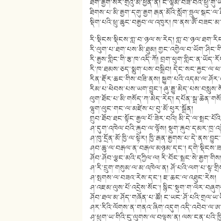
ཐིག་རྒྱག་སར་གྲིའུ་མ་ཕྱིན་ན། ང་ལྷམ་བཟོ་བའི་ཕྲུ་གུ
ཐིགས་པ་མི་རྒྱག་དགུ་རྒྱག རྒན་མོའི་སློག་ཧྲུལ་སྒང་
སྡིག་པའི་ཕྲུ་ཆུང་བརྒྱབ་ལ་འཁུར། ཁ་ནས་ཨོཾ་བཟང་མ་
རི་སྡིངས་སྡིངས་གླ་བ་ཉལ་ས་རེད། གླ་བ་ཉལ་ཐག་རིང
རི་ལུག་པ་ཐག་པས་མི་ཐུམ། གྱང་འགྱེལ་བ་ཡོག་ཤིང་གི
རི་རྒྱས་གླིང་གི་རྩ་ཁ་འདི་ཀོ། བྲག་ཕུག་གླིང་ན་ཡོད་
རི་ཁ་ཐམས་ཅད་སྨུག་པས་བསྒྲིབ། དེང་སང་རྐྱང་ལ་ཕ
རིན་རྡོར་ཆང་གིས་བཟི་ནས། སྐྱུག་པའི་འདམ་ལ་ཤོར
རིམ་པ་ཕེབས་པས་ཡག་བྱུང་། ཞུ་རྒྱུ་མེད་པས་བསླུས་ས
ལུག་ཐོང་པ་མི་གསོད་ཀ་མེད་རེད། དཔོན་སྒྲ་ཆེན་གས
ལྷུག་ལུང་གང་ལ་མཛེས་པ་བུ་མོ་ཕུར་སྒྲོན།
གྲུབ་ཐོབ་ཐང་སྟོང་རྒྱལ་པོ་ཟེར་བའི། མི་དེ་ལ་སྤྲང་པ
ཤ་དུག་འཁེལ་བའི་རྐུབ་ལ་ལྟོས། སྡུག་རྐུབ་དམར་ཁྲ་འཁ
ཤ་ཁུ་དྲོན་མོ་ཁྱི་ལ་སྟེར། ཁྱི་རྒན་རྒྱགས་པ་དེ་ནས་བྱུང་
ཤབ་ཆུ་ལ་བརྒལ་ན་བརྒལ་མཉམ་དང་། དགེ་སྡིངས་ཟ
ཤོབ་ཤོབ་ལྕང་མའི་དཀྱིལ་ལ། རི་བོང་སྦྲང་སེ་རྒྱག་གིས
ཤ་རི་དྲུག་གསུམ་ལ་མ་འཁེལ་ན། ཤོ་པའི་ལག་པ་སྟ་གྲ
ཤ་སྤགས་ལ་བཟའ་རེས་དང་། ཇ་ཆང་ལ་འཐུང་རེས།
ཤ་འཇམ་ལུས་པོ་འདྲེས་སོང་། སྙིང་སྡུག་ག་ལེར་བཞུ
ཤོབ་ཐལ་མ་ཤོད་གཞོན་པ་ཚོ། ང་ཡང་ཤོ་པའི་གྲལ་ཡ་
ཤར་རིའི་ལོགས་ན་གནའ་ཞིག་འདུག འདི་འབེབ་ལ་ཨ་
ཤྭ་ཕྲུག་ཡ་གིའི་ངུ་ལུགས་ལ་བལྟས་ན། ལས་ངན་པའི་ཁྱ