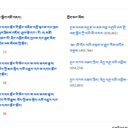
མ་སྒྲིག་གཙོ་གནད།
ཀློག་མང་ཤོས།
་དགའ་རྫོང་གི་རྫོང་གཞིས་འགྲོ་སྟངས་དང་ཁྲལ་
དུས་རབས་བདུན་པ་ནས་བཅུ་དགུའི་བར་གྱི་
ུལ་ཁྲིམས་གནོན། ཡུལ་སྡེ་དང་། རི། ལ། མཚོ།
བརྡ་སྤྲོད་ཀྱི་དཔེ་ཐོ་འགའ།
(830,482)
ཙང་པོ། ཞིང་འབྲོག་ཐོན་ཁུངས་དང་ཐུན་མིན་
ོན་ལས་སོགས་ཀྱི་སྐོར།
༄༅། །བོ་དོང་པའི་བསྟན་པ་བྱུང་རིམ་མདོར་
བསྡུས།
(495,786)
13
དུང་དཀར་འཆད་ཁྲིད། ལེའུ་དགུ་པའི་འཕྲོས།
་དགའ་རྫོང་གི་མིང་དང་ས་བབ་ཆགས་ཚུལ།
(454,234)
ོད་ཀྱི་ཆབ་སྲིད་འཕོ་འགྱུར་དང་ས་དགའ་རྫོང་
ི་སྐོར།
དུང་དཀར་འཆད་ཁྲིད། ལེའུ་དགུ་པའི་འཕྲོས། 
24
(452,003)
་དགའ་རྫོང་གི་མིང་དང་ས་བབ་ཆགས་ཚུལ།
ྫོང་གི་ལོ་རྒྱུས། བོད་ཀྱི་ཆབ་སྲིད་འཕོ་འགྱུར་དང་
་དགའ་རྫོང་སྐོར།
36
དྲ་རྒྱའི་བདག