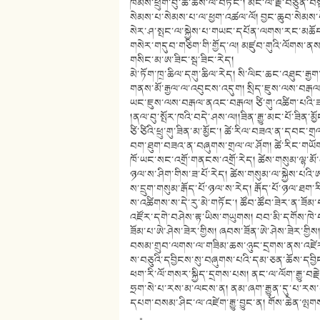
ཁམས་ཕྲུག་བུ་ཚ་ཆོས་ལ་བཏང་། མིང་ལ་རྗེ་བཙུན་
སེམས་པ་སེམས་པ་ལ་ཕྱག་འཚལ་ལོ། བྱང་ཆུབ་སེམས་
སེར་ཤ་སྤང་ལ་སྐྱེས་པ་གཡང་དཔོན་ལགས་རང་མཆོད་ར
གསེར་གདུབ་གཅིག་གི་གྱོད་ལ། མཛུབ་གུའི་ལོགས་ནས་
གསིང་མ་ཨ་ཟིང་སྦ་ཟིང་རེད།
མེ་ཏོག་ཁྲ་ཆིལ་དགུ་ཆིལ་རེད། སི་ལིང་ཆང་འཐུང་རྒྱག
གནས་མོ་རྒྱལ་ལ་འབུངས་འདུག། སྲིད་ཇུས་ལས་བརྒ
ཡང་ཇུས་ལས་བརྒལ་ནའང་བརྒལ། ཙི་གུ་འཚིག་པའི་
།ནལ་བུ་སྤོར་ཁའི་བདེ་ཤས་ལ།།ཟིན་རྒྱུ་མང་པོ་ཟིན་མྱ
ཙི་ཙིའི་ཕྲུ་གུ་ཟིན་མ་མྱོང་། ཚེ་རིལ་བཟའ་ན་དབང་ག
བག་ཐུག་བཟའ་ན་བཞུགས་གྲལ་ལ་ཤོག། ཚེ་རིང་གཡོག་
ཁོ་ཡང་སང་འགྲོ་གནངས་འགྲོ་རེད། ཚེས་གསུམ་ལྷ་མོ་
ཉལ་ས་ཤིག་གིས་ཟ་པོ་རེད། ཚེས་གསུམ་ལ་སྐྱེས་པའི་
ས་དྲུག་གསུམ་རྒོད་པོ་ཉལ་ས་རེད། རྒོད་པོ་ཉལ་ཐག་ར
ས་འཚིགས་ས་དེ་རུ་མེ་གཏོང་། ཚོབ་ཚོབ་ཟེར་ན་ཟོམ་པ
འཛོར་དགེ་བཤེས་རྟ་ཡིས་གཡུགས། བབ་མི་དགོས་ཁེ
ཟོམ་པ་ཨེ་ཤེས་ཟེར་གྱིས། ཞབས་ཟོན་ཨེ་ཤེས་ཟེར་གྱིས
བསམ་གྲུབ་ལགས་ལ་གཟིམ་ཆས་ཉུང་དྲགས་ནས་འཛེར་
ས་བཅུའི་དབྱིངས་སུ་བཞུགས་པའི་དམ་ཅན་ཆོས་དབྱིངས་
ཕག་རི་ལོ་གསར་སྐྱིད་དྲགས་པས། ནང་ལ་ལོག་རྒྱུ་བརྗ
ཧྲག་སེ་པ་རས་མ་ལངས་ན། ནམ་ཞག་རྒྱུན་དུ་པ་རས་ག
དཔག་བསམ་ཤིང་ལ་འཛེག་རྒྱུ་བྱུང་ན། གོས་ཆེན་