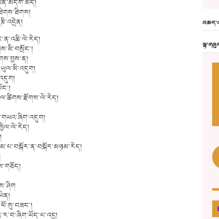
་ཡིན་མདོག་མེད།
ལ་ཐིགས་ཐིགས།
ཎི་འདྲེན།
འཆད་འ
་ན་འཆི་ལེ་རེད།
ལྷ་གཞུ
ས་མི་བསྲོང་།
རོགས་བྱས་ན།
་ཡུལ་མི་འདུག།
་འདུག།
ོང་།
ོལ་ཚིགས་རྫོགས་ལེ་རེད།
ོའི་གཡའ་ཞིག་འདུག།
ྱིལ་ལེ་རེད།
།
མ་པ་བསྐོར་ན་བསྐོར་མཉམ་རེད།
།
ིས་གཅོད།
གས་ཤིག
ཡིན།
ཕོ་སུ་བཟང་།
ི་ར་བ་ཞིག་ཡོད་པ་འདྲ།