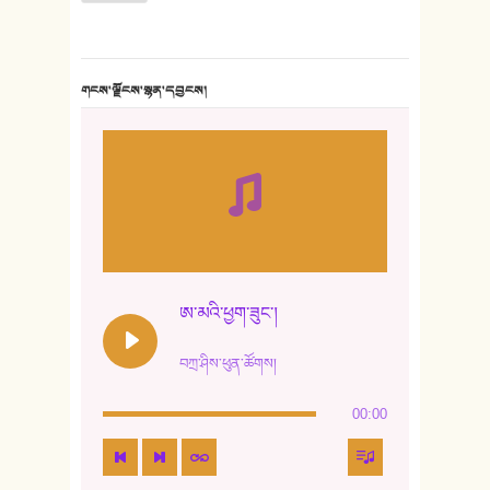
གངས་ལྗོངས་སྙན་དབྱངས།
ཨ་མའི་ཕྱག་ཟུང་།
བཀྲ་ཤིས་ཕུན་ཚོགས།
00:00