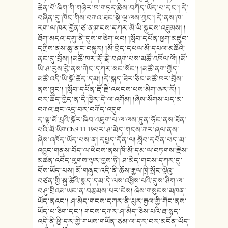
ཆེན་པོ་ཞིག་གི་གཉེར་ཁ་
གཏདཿ ཅེས་བཀོད་ཡོད་པ་དང་། དེ་
བཞིན་དུ་ཁོང་གིས་བཀའ་ཐང་སྡེ་
ལྔ་ལས་ཀྱང་། དེ་ནས་ཁ་
རག་ལ་ཁར་བྱོན་ཙ་ནཿ གངས་དཀར་མོ་ཡི་སྐུངས་འཐུམས། །
ཐོག་མདའ་དགུ་ནི་དུས་གཅིག་ཕབ། །སློབ་དཔོན་ཕྱག་མཛུབ་
དཀྲིས་ནས་
ཆུ་ནང་བསྐྱུར། །མོ་བྲེད་དཔལ་མོ་དཔལ་མཚོའི་
ནང་
དུ་བྲོས། །མཚོ་ཁར་རྡོ་རྗེ་བཞག་པས་མཚོ་འཁོ
ལ་ལོ། །མོ་
ཡི་ཤ་རུས་བྱེ་ནས་ཀེང་དཀར་
སང་སོང་། །མཚོ་ནག་གྱོད་
མཚོ་འདི་ཡི་སྒོ་ཆོ
ད་དམ། །དེ་སྐད་ཟེར་ཅིང་མཚོ་ཁར་བྲོས་
ནས་བྱུང་། །སློབ་དཔོན་རྡོ་རྗེ་འཕངས་པས་མི
ག་ཞར་རོ། །
བར་ཆོད་བྱེད་ན་དེ་ཁྱེར་དེ་ལ་
འགོམ། །ཞེས་སོགས་པད་མ་
བཀའ་ཐང་འདྲ་བར་
བཀོད་འདུག
ད་ལྟ་མོ་པྲའི་སྐོར་ཞིབ་འཇུག་པ་
ལ་ལས་ཏུན་ཧོང་ནས་ཐོན་
པའི་མོ་ཡི
གCh.9.11.19པར་ཤ་མེད་གངས་ཀར་ཞལ་
ནས་
ཞེས་འཁོད་ཡོད་པས་ན། དཔྱད་དོན་ལ། སློབ་དཔོན་པད་མ་
འབྱུང་གནས་བོད་
ལ་ཕེབས་ནས་ཁོ་མོ་དམ་ལ་བཏགས་རྗེ
ས་
མཚན་འབོད་ལུགས་ལྟར་བྱས་ཏེ། ཤ་མེད་གངས་དཀར་དུ་
བོས་ཡོད་པས། མོ་གཞུང་འདི་ནི་ཆོས་རྒྱལ་ཁྲི་སྲོ
ང་ལྡེའུ་
བཙན་གྱི་སྐུ་ཚེའི་སྨད་
དམ་དེ་ལས་འཕྱིས་པའི་དུས་ཤིག་ལ་
བཤུ་བྲིའམ་ཡང་ན་བརྩམས་པར་ངེས། ཞེས་གསུངས་མཁན་
ཡོད་ནའང་། ཤ་མེད་གངས་དཀར་ནི་པུར་རྒྱལ་གྱི་
གོང་ནས་
ཡོད་པ་ཅིག་དང་། གངས་དཀར་ཤ་མེད་ཅེས་པའི་ཐ་སྙད་
འདི་ནི་ཕྱི་དར་གྱི་གཡས་གཡོན་ཙམ་
ལ་དར་བར་མངོན་ཡོད་