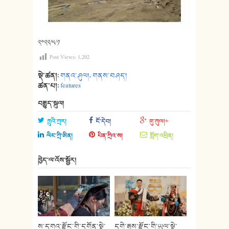
༢༠༢༢/༥/༡
Post Views:
1,202
སྡེ་ཚན།:
གནའ་ཤུལ།
,
གནས་བཤད།
ཚན་པ།:
features
བརྒྱུད་སྐུལ།
ཀྲུའི་ཀྲར།
ངོ་དེབ།
གུ་ཀུལ།+
ལིང་ཀྲི་ཨིན།
པིན་ཀྲིའ་ས།
གློག་འཕྲིན།
ཁྱེད་ལ་འོས་སྦྱོར།
ས་དགའ་རྫོང་གི་དགོན་སྡེ་
དགེ་རྒྱས་རྫོང་གི་ཡུལ་སྡེ་