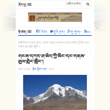
ཤོག་བུ།
སྡེ་ཚན།
ངོ་དེབ།
ཀྲུའི་ཀྲར།
གུ་ཀུལ།+
rss
གཙོ་ངོས།
གནའ་ཤུལ།
,
གནས་བཤད།
གངས་དཀར་ཤ་མེད་ཀྱི་མིང་དང་
གནས་ཡུལ་གླེང་སློང་།
གངས་དཀར་ཤ་མེད་ཀྱི་མིང་དང་གནས་
ཡུལ་གླེང་སློང་།
2022-12-06
·
རྩོམ་སྒྲིག་པས།
·
0