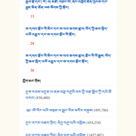
ཡུལ་སྡེ་དང་། རི། ལ། མཚོ། གཙང་པོ། ཞིང་འབྲོག་ཐོན་ཁུངས་དང་
ཐུན་མིན་ཐོན་ལས་སོགས་ཀྱི་སྐོར།
34. ཉི་མ་སེམས་ལ་ཞོག་དང་། - ཟླ་སྒྲོན།
13
35. ང་ཚོ་ཕན་ཚུན་མཇལ་ནས། - ཟླ་སྒྲོན།
ས་དགའ་རྫོང་གི་མིང་དང་ས་བབ་ཆགས་ཚུལ། བོད་ཀྱི་ཆབ་སྲིད་
འཕོ་འགྱུར་དང་ས་དགའ་རྫོང་གི་སྐོར།
36. ཟླ་གཞོན་སྙན་དབྱངས། - ཟླ་སྒྲོན།
24
37. མཚོ་སྔོན་པོ། - ཟླ་སྒྲོན།
ས་དགའ་རྫོང་གི་མིང་དང་ས་བབ་ཆགས་ཚུལ། རྫོང་གི་ལོ་རྒྱུས། བོད་
38. ཡབ་ཡུམ། - ཟླ་སྒྲོན།
ཀྱི་ཆབ་སྲིད་འཕོ་འགྱུར་དང་ས་དགའ་རྫོང་སྐོར།
36
39. དྲིལ་བུའི་སྐལ་སྒྲ། - ཟླ་སྒྲོན།
ཀློག་མང་ཤོས།
40. ང་ཚོ་ཕན་ཚུན་མཇལ་ནས། - ཟླ་སྒྲོན།
དུས་རབས་བདུན་པ་ནས་བཅུ་དགུའི་བར་གྱི་བརྡ་སྤྲོད་ཀྱི་དཔེ་ཐོ་
41. མཚན་ཚོགས་ཞབས་བྲོ་སྣ་མང་། - བོད་གཞས་ཕྱོགས་བསྒྲིགས།
འགའ།
(830,480)
༄༅། །བོ་དོང་པའི་བསྟན་པ་བྱུང་རིམ་མདོར་བསྡུས།
(495,786)
དུང་དཀར་འཆད་ཁྲིད། ལེའུ་དགུ་པའི་འཕྲོས།
(454,234)
དུང་དཀར་འཆད་ཁྲིད། ལེའུ་དགུ་པའི་འཕྲོས། ༢
(452,002)