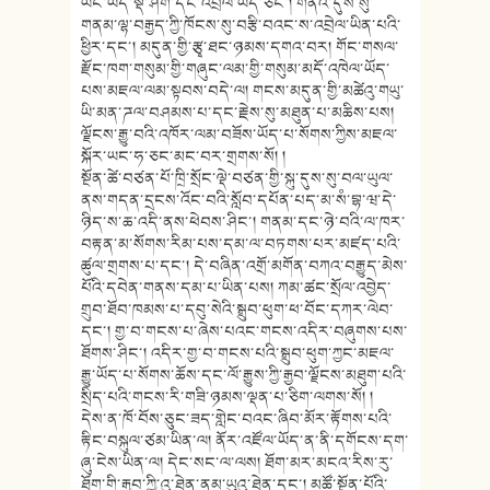
ཡང་ཡིད་སྡེ་ཤོག་དང་འབྲེལ་ཡོད་ཅི
ང་། གནའ་དུས་སུ་
གནམ་ལྷ་བརྒྱད་ཀྱི་ཁོ
ངས་སུ་བརྩི་བའང་ས་འབྲེལ་ཡིན་པའི
་
ཕྱིར་དང་། མདུན་གྱི་རྩྭ་ཐང་ཉམས་དགའ་བར། གོང་གསལ་
རྫོང་ཁག་གསུམ་གྱི་གཞུང་
ལམ་གྱི་གསུམ་མདོ་འཁེལ་ཡོད་
པས་
མཇལ་ལམ་སྟབས་བདེ་ལ། གངས་མདུན་གྱི་མཚེའུ་གཡུ་
ཡི་མན་
ཌལ་བཤམས་པ་དང་རྗེས་སུ་མཐུན་པ་
མཆིས་པས།
ལྗོངས་རྒྱུ་བའི་འཁོར་ལམ་བཟོས་ཡོ
ད་པ་སོགས་ཀྱིས་མཇལ་
སྐོར་ཡང་ཧ་
ཅང་མང་བར་གྲགས་སོ། །
སྔོན་ཚེ་བཙན་པོ་ཁྲི་སྲོང་ལྡེ་
བཙན་གྱི་སྐུ་དུས་སུ་བལ་ཡུལ་
ནས་
གདན་དྲངས་འོང་བའི་སློབ་དཔོན་པད་
མ་སཾ་བྷ་ཝ་དེ་
ཉིད་ས་ཆ་འདི་ནས་ཕེ
བས་ཤིང་། གནམ་དང་ཉེ་བའི་ལ་ཁར་
བརྟན་མ་སོ
གས་རིམ་པས་དམ་ལ་བཏགས་པར་མཛད་པའི
་
ཚུལ་གྲགས་པ་དང་། དེ་བཞིན་འགྲོ་མགོན་བཀའ་བརྒྱུད་
མེས་
པོའི་དབེན་གནས་དམ་པ་ཡིན་པས། ཀམ་ཚང་སྲོལ་འབྱེད་
གྲུབ་ཐོབ་ཁམས་
པ་དབུ་སེའི་སྒྲུབ་ཕུག་ཕ་བོང་
དཀར་ལེབ་
དང་། གྱ་བ་གངས་པ་ཞེས་པའང་གངས་འདིར་
བཞུགས་པས་
ཐོགས་ཤིང་། འདིར་གྱ་བ་གངས་པའི་སྒྲུབ་ཕུག་ཀྱ
ང་མཇལ་
རྒྱུ་ཡོད་པ་སོགས་ཆོས་དང་
ལོ་རྒྱུས་ཀྱི་རྒྱབ་ལྗོངས་མཐུག་
པའི་
སྲིད་པའི་གངས་རི་གཟི་ཉམས་ལྡ
ན་པ་ཅིག་ལགས་སོ། །
དེས་ན་ཁོ་བོས་ཅུང་ཟད་གླེང་བའང་
ཞིབ་མོར་རྟོགས་པའི་
རྟིང་བསྐུལ་
ཙམ་ཡིན་ལ། ནོར་འཛོལ་ཡོད་ན་ནི་དགོངས་དག་
ཞུ་
ངེས་ཡིན་ལ། དེང་སང་ལ་ལས། ཐོག་མར་མངའ་རིས་རུ་
ཐོག་གི་རྒྱབ་
ཀྱི་འུ་ཐེན་ནམ་ཡུའུ་ཐེན་དང་། མཚོ་སྔོན་པོའི་