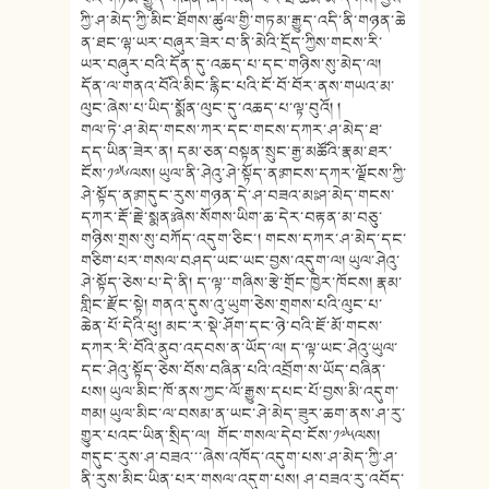
ཀྱི་ཤ་མེད་ཀྱི་མིང་ཐོགས་ཚུ
ལ་གྱི་གཏམ་རྒྱུད་འདི་ནི་གཉན་ཆེ
ན་ཐང་ལྷ་ཡར་བཞུར་ཟེར་བ་ནི་མེའི་
དྲོད་ཀྱིས་གངས་རི་
ཡར་བཞུར་བའི་
དོན་དུ་འཆད་པ་དང་གཉིས་སུ་མེད་ལ།
དོན་ལ་གནའ་བོའི་མིང་རྙིང་པའི་ངོ
་བོ་བོར་ནས་གཡའ་མ་
ལུང་ཞེས་པ་ཡི
ད་སྨོན་ལུང་དུ་འཆད་པ་ལྟ་བུའོ། །
གལ་ཏེ་ཤ་མེད་གངས་ཀར་དང་གངས་དཀར་
ཤ་མེད་ཐ་
དད་ཡིན་ཟེར་ན། དམ་ཅན་བསྟན་སྲུང་རྒྱ་མཚོའི་རྣམ་
ཐར་
ངོས་༡༧༦ལས། ཡུལ་ནི་ཤེའུ་ཤེ་སྟོད་ནཿ གངས་དཀར་ལྗོངས་ཀྱི་
ཤེ་སྟོད་ནཿ གདུང་རུས་གཉན་དེ་ཤ་བཟའ་མཿ ཤ་མེད་གངས་
དཀར་རྡོ་རྗེ་སྨནཿ ཞེས་སོགས་ཡིག་ཆ་དེར་བརྟན་མ་བཅུ་
གཉིས་གྲས་སུ་བཀོད་འདུག་ཅིང་། གངས་དཀར་ཤ་མེད་དང་
གཅིག་པར་གསལ་
བཤད་ཡང་ཡང་བྱས་འདུག་ལ། ཡུལ་ཤེའུ་
ཤེ་སྟོད་ཅེས་པ་དེ་ནི། ད་ལྟ་་གཞིས་རྩེ་གྲོང་ཁྱེར་ཁོངས། རྣམ་
གླིང་རྫོང་སྟེ། གནའ་དུས་འུ་ཡུག་ཅེས་གྲགས་པའི་ལུ
ང་པ་
ཆེན་པོ་དེའི་ཕུ། མང་ར་སྡེ་ཤོག་དང་ཉེ་བའི་ཇོ་མོ་
གངས་
དཀར་རི་བོའི་ནུབ་འདབས་ན་ཡོ
ད་ལ། ད་ལྟ་ཡང་ཤེའུ་ཡུལ་
དང་ཤེའུ་སྟོད་
ཅེས་བོས་བཞིན་པའི་འབྲོག་ས་ཡོད་
བཞིན་
པས། ཡུལ་མིང་ཁོ་ནས་ཀྱང་ལོ་རྒྱུས་
དཔང་པོ་བྱས་མི་འདུག་
གམ། ཡུལ་མིང་ལ་བསམ་ན་ཡང་ཤེ་མེད་ཟུར་
ཆག་ནས་ཤ་རུ་
གྱུར་པའང་ཡིན་སྲིད་
ལ། གོང་གསལ་དེབ་ངོས་༡༧༥ལས།
གདུང་རུས་ཤ་བཟའ་་་ཞེས་འཁོད་འདུ
ག་པས་ཤ་མེད་ཀྱི་ཤ་
ནི་རུས་མིང་ཡི
ན་པར་གསལ་འདུག་པས། ཤ་བཟའ་རུ་འབོད་