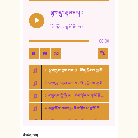
12. ལོ་གསར། ༢
ལྷ་གཞུང་རྣམ་ཐར། ༡
13. ཆུང་འདྲིས། - ཟླ་སྒྲོན།
བོད་ལྗོངས་ལྷ་མོ་ཚོགས་པ།
14. སྙིང་རྗེ་མོ། - ཚེ་འགྱུར་མེད།
00:00
15. ཤམ་པ་ལ་ཡི་སྲས་མོ།
16. ལྷ་བུ་དར་བུ།
1. ལྷ་གཞུང་རྣམ་ཐར། ༡ - བོད་ལྗོངས་ལྷ་མོ་ཚོགས་པ།
17. ང་བོད་པ་ཡིན། - ཕུར་བུ་རྣམ་རྒྱལ།
2. ལྷ་གཞུང་རྣམ་ཐར། ༢ - བོད་ལྗོངས་ལྷ་མོ་ཚོགས་པ།
18. ང་ལ་བྱམས་པའི་ཨ་མ།
3. གཟུགས་ཀྱི་ཉི་མ། - བོད་ལྗོངས་ལྷ་མོ་ཚོགས་པ།
19. ཆ་རྐྱེན་མེད་པའི་སེམས།
4. པདྨ་འོད་འབར། - བོད་ལྗོངས་ལྷ་མོ་ཚོགས་པ།
20. བསྟན་རྒྱས་གླིང་།
5. འགྲོ་བ་བཟང་མོ། - བོད་ལྗོངས་ལྷ་མོ་ཚོགས་པ།
21. ཕ་སྐད།
22. བཀྲ་ཤིས་ཁང་གསར།
སྡེ་ཚན་ཁག