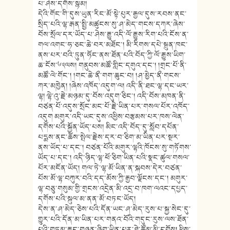
པ་ཤེས་དགོས་སྙ
མ།
དེའི་གོང་གི་དུས་ཡུན་རིང་མོ་སྟེ
་པུར་རྒྱལ་དུས་རབས་ནང་
སྲིད་པའི་
ལྷ་རྒན་སྤྱི་མཚུངས་སུ་ཤ་མེད་
གངས་དཀར་ཞེས་
བོས་སྲོལ་དར་ཡོད་པ་
ཤེས་རྒྱུ་འདི་ལོ་རྒྱུས་རིག་པའི་
ངོས་ན་
གལ་འགང་ཧ་ཅང་ཆེ་བར་མཐོང་། མི་རིགས་དཔེ་སྐྲུན་ཁང་
ནས་པར་བའི
་ཏུན་ཧོང་ནས་ཐོན་པའི་བོད་ཀྱི་ལོ
་རྒྱུས་ཡིག་
ཆ་ངོས་༦༢ལས། གནུབས་མཚོ་གླིང་དགུའ་དང་། །གྲང་པོ་ནི་
མཚོ་ལེ་གོང་། །གང་ཆེ་ནྀ་གག་ཆུང་བ། །ཤ་མྱེད་ནྀ་གངས་
ཀར་མཁྱེན། །ཞེས་འཁོད་འདུག་ལ། འདི་ནི་ཐང་ལྷ་དང་ཡར་
ལྷ། ལྷེ་འུ་རྗེ་མཉམ་དུ་བོས་འདུག་ཅི
ང་། འདི་བོས་མཁན་ནི་
བཙན་པོ་འདུས་སྲོ
ང་མང་པོ་རྗེ་ཡིན་པར་གསལ་པོར་འཁོ
ད་
འདུག མགུར་འདི་ཡང་དུས་འཕྱིས་བརྩམས་
པར་ཁས་ལེན་
དགོས་པའི་སྐྱོན་ཡོད་
པས། མིང་འདི་བོད་དུ་སློབ་དཔོན་
པདྨས་
ནང་ཆོས་སྤེལ་རྗེས་དར་བ་ཅིག་མ་ཡི
ན་པར་སྔར་
ནས་ཡོད་པ་དང་། བཙན་པོའི་མགུར་ལྷའི་ཁོངས་སུ་གཏོ
གས་
ཡོད་པ་དང་། འདི་ཉིད་ལྷ་ཕོ་ཅིག་ཡིན་པའི་སྣང་
ཚུལ་གསལ་
པོར་མངོན་ཡོད། གལ་ཏེ་ལྷ་མོ་ཡིན་ན་སྐབས་དེར་
བཙན་
པོས་མོ་ལྷ་བཀུར་བའི་དད་མོས་
ཀྱི་རྒྱབ་ལྗོངས་དང་། མགུར་
ལྷ་བཅུ་གསུམ་གྱི་གྲངས་འདྲེ
ན་མི་འདྲ་བ་ཁག་ལའང་དཔྱད་
དགོས་
པའི་སྐུལ་མ་ནན་མོ་བཏང་ཡོད།
དེས་ན་ཤ་མེད་ཅེས་པའི་དོན་ཡང་ཤ་
མེད་རུས་པ་སྐྱ་སེང་དུ་
གྱུར་པའི་
དོན་མ་ཡིན་པར་གནའ་བོའི་གདུང་རུ
ས་ལས་ཐོན་
པའི་གཏམ་རྒྱུད་གཞན་ཞི
ག་ཡིན་པར་ཐེ་ཚོམ་མི་དགོས། ཕྱིས་