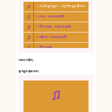
1. ཨ་མའི་ཕྱག་ཟུང་། - བཀྲ་ཤིས་ཕུན་ཚོགས།
2. ཨ་མ། - པ་སངས་ལྷ་མོ།
3. ཀོང་གཞས། - པ་སངས་ལྷ་མོ།
4. བརྩེ་བ། - པ་སངས་ལྷ་མོ།
5. ཀོང་གཞས།
6. ཆོལ་གསུམ་བྲོ་གཞས། - སྒྲོན་གསལ།
འཆད་འཁྲིད།
7. ལྷག་སྒྲོན་ལགས།
ལྷ་གཞུང་རྣམ་ཐར།
8. ཆང་གཞས།
9. ཆང་གཞས། ༢
10. ཆང་གཞས། ༣
11. ལོ་གསར།