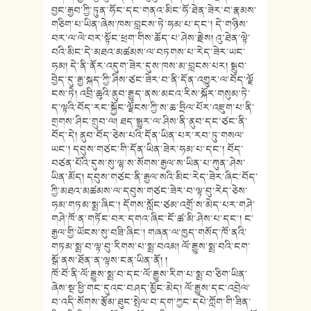
བྱང་རྒྱབ་ཀྱི་ཏུ
ན་ཧོང་དང་གནའ་མིང་ཧོ་ཐེན་ཟེར་བ་
རྣམས་
གཅིག་པ་ཡིན་ཞེས་ཁས་བླངས་ཏེ
་ཧམ་པ་དང་། དེ་གཉིས་
བར་ལ་ལེ་བར་སྟོང་ཕྲག་གི
ས་ཆོད་པ་ཤེས་རྗེས། འུ་ཐེན་ལྟེ་
བའི་མིང་དེ་མཐའ་
མཚམས་ལ་བཏགས་པ་རེད་ཟེར་ཡང་
ཧམ། དེ་ནི་ནོར་འདུག་ཟེར་དུས་ཁས་མ་བླ
ངས་པར། སྒྲུབ་
བྱེད་དུ་རྒྱ་སྐད་ཀྱི་ཤིས་
ཙང་ཟེར་བ་ནི་དོན་འགྱུར་ལ་བོད་ལྗོ
ངས་ཏེ། འབྲི་ཆུའི་ནུབ་རྒྱུད་ནས་མངའ་རི
ས་སྐོར་གསུམ་ཏེ་
ད་ལྟའི་བོད་རང་
སྐྱོང་ལྗོངས་ཀྱི་ས་ཆ་ཧྲིལ་པོར་
འཇུག་པ་ནི་
གྲགས་ཤིང་གྲུབ་ལ། ཐད་སྒྱུར་ལ་ཤིས་ནི་ནུབ་དང་ཙང་ནི
་
བོད་དེ། ནུབ་བོད་ཅེས་པའི་དོན་ཡིན་པར་རབ་
ཏུ་གསལ་
ཡང་། དབུས་གཙང་གི་དོན་ཡིན་ཟེར་ཧམ་པ་
དང་། བོད་
བཙན་པོའི་དུས་སུ་ལྷ་ས་སོགས་
རྒྱལ་ས་ཡིན་པ་ཀུན་ཤེས་
ཡིན་མོད། དབུས་གཙང་ནི་རྒྱལ་སའི་མིང་རེད་
ཟེར་ཞིང་བོད་
ཀྱི་མཐའ་མཚམས་ལ་དབུ
ས་གཙང་ཟེར་བ་ལྟ་བུ་རེད་ཅེས་
ཧམ་
གཏམ་སྨྲ་ཞིང་། དོགས་སློང་ཙམ་འགྲོ་ས་མེད་པར་གཤེ
་
གཤེ་ཁོ་ན་གཏོང་བར་དགའ་ཞིང་ངོ་
ཚ་མི་ཤེས་པ་དང་། ང་
རྒྱལ་གྱི་ཡོངས་སུ་བཟི་ཞིང་། གཞན་ལ་ཁྱད་གསོད་ཁོ་ནའི་
གཏམ་སྨྲ་
བ་ལྟ་བུ་རིགས་པ་སྨྲ་བའམ། ལོ་རྒྱུས་སྨྲ་བའི་ངག་
སྒོ་ནས་ཐོ
ན་ན་ལྟས་ངན་ཡིན་ནོ། །
ཁོ་བོ་ནི་ལོ་རྒྱུས་སྨྲ་བ་དང་ལོ་
རྒྱུས་རིག་པ་སྨྲ་བ་ཅིག་ཡིན་
ཞེས་
སྔ་ཕྱི་གང་དུའང་བཤད་མྱོང་མེད། ལོ་རྒྱུས་དང་འབྲེལ་
བ་འདི་སོགས་
རྩོམ་ཐུང་སྤེལ་བ་དག་ཀྱང་དཔེ་ཀློ
ག་གི་ཟིན་