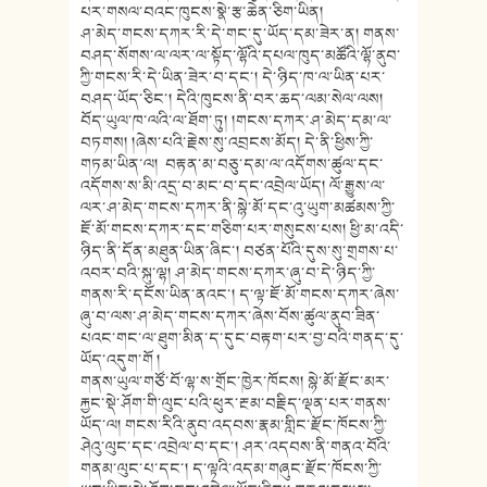
པར་གསལ་བའང་ཁུངས་
སྣེ་རྩ་ཆེན་ཅིག་ཡིན།
ཤ་མེད་གངས་དཀར་རི་དེ་གང་དུ་ཡོད་
དམ་ཟེར་ན། གནས་
བཤད་སོགས་ལ་ལར་ལ་སྟོད་ལྷོའི
་དཔལ་ཁུད་མཚོའི་ལྷོ་ནུབ་
ཀྱི་
གངས་རི་དེ་ཡིན་ཟེར་བ་དང་། དེ་ཉིད་ཁ་ལ་ཡིན་པར་
བཤད་ཡོད་ཅིང་
། དེའི་ཁུངས་ནི་བར་ཆད་ལམ་སེལ་ལས།
བོད་ཡུལ་ཁ་ལའི་ལ་ཐོག་ཏུ། །གངས་དཀར་ཤ་མེད་དམ་ལ་
བཏགས། །ཞེས་པའི་རྗེས་སུ་འབྲངས་མོད། དེ་ནི་ཕྱིས་ཀྱི་
གཏམ་ཡིན་ལ། བརྟན་མ་བཅུ་དམ་ལ་འདོགས་ཚུལ་དང་
འདོགས་ས་མི་འདྲ་བ་མང་བ་དང་འབྲེ
ལ་ཡོད། ལོ་རྒྱུས་ལ་
ལར་ཤ་མེད་གངས་དཀར་ནི
་སྙེ་མོ་དང་འུ་ཡུག་མཚམས་ཀྱི་
ཇོ་
མོ་གངས་དཀར་དང་གཅིག་པར་གསུངས་
པས། ཕྱི་མ་འདི་
ཉིད་ནི་དོན་མཐུན་ཡིན་
ཞིང་། བཙན་པོའི་དུས་སུ་གྲགས་པ་
འབར་བའི
་སྐུ་ལྷ། ཤ་མེད་གངས་དཀར་ཞུ་བ་དེ་ཉིད་ཀྱི་
གནས་རི་དངོས་ཡིན་ནའང་། ད་ལྟ་ཇོ་མོ་གངས་དཀར་ཞེས་
ཞུ་བ་
ལས་ཤ་མེད་གངས་དཀར་ཞེས་བོས་ཚུལ་
ནུབ་ཟིན་
པའང་གང་ལ་ཐུག་མིན་ད་དུ
ང་བརྟག་པར་བྱ་བའི་གནད་དུ་
ཡོད་
འདུག་གོ །
གནས་ཡུལ་གཙོ་བོ་ལྷ་ས་གྲོང་ཁྱེར་
ཁོངས། སྙེ་མོ་རྫོང་མར་
རྐྱང་སྡེ་ཤོག་གི
་ལུང་པའི་ཕུར་རྔམ་བརྗིད་ལྡན་པར་
གནས་
ཡོད་ལ། གངས་རིའི་ནུབ་འདབས་རྣམ་གླིང་རྫོ
ང་ཁོངས་ཀྱི་
ཤེའུ་ལུང་དང་འབྲེལ་
བ་དང་། ཤར་འདབས་ནི་གནའ་བོའི་
གནམ་ལུང་པ་
དང་། ད་ལྟའི་འདམ་གཞུང་རྫོང་ཁོངས་ཀྱི་