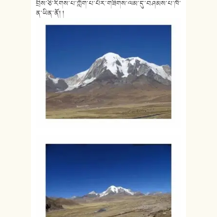
བྲིས་ཅི་རིགས་པ་ཀློག་
པ་པོར་གཟིགས་ལམ་དུ་བཤམས་པ་ཁོ་
ན་
ཡིན་ནོ། །