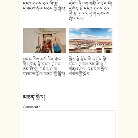
དང་། གྲགས་ཅན་མི་སྣ།
དང་། རི། ལ། མཚོ། གཙང་པོ།
དམངས་སྲོལ་བཅས་ཀྱི་སྐོར།
དགོན་སྡེ་དང་། གྲགས་ཅན་
མི་སྣ། གནའ་ཤུལ། དམངས་
སྲོལ་སྐོར།
མངའ་རིས་མཚོ་ཆེན་རྫོང་
སྒེར་རྩེ་རྫོང་གི་དགོན་སྡེ་
གི་དགོན་སྡེ་དང་། གྲགས་
དང་། གྲགས་ཅན་མི་སྣ།
ཅན་མི་སྣ། གནའ་ཤུལ།
གནའ་ཤུལ། དམངས་སྲོལ་
དམངས་སྲོལ་བཅས་ཀྱི་སྐོར།
བཅས་ཀྱི་སྐོར།
མཆན་སྤེལ།
Comment
*