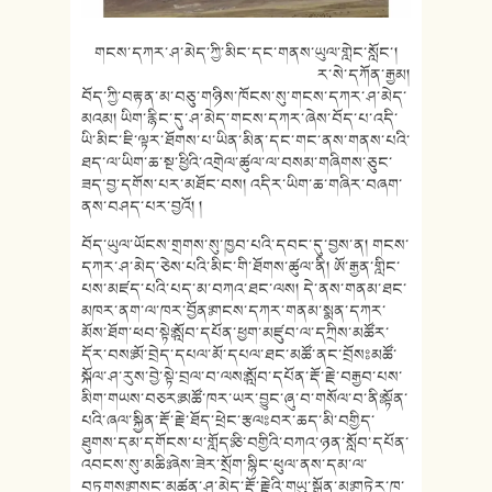
གངས་དཀར་ཤ་མེད་ཀྱི་མིང་དང་གནས་
ཡུལ་གླེང་སློང་།
ར་སེ་དཀོན་རྒྱམ།
བོད་ཀྱི་བརྟན་མ་བཅུ་གཉིས་ཁོངས་
སུ་གངས་དཀར་ཤ་མེད་
མའམ། ཡིག་རྙིང་དུ་ཤ་མེད་གངས་དཀར་ཞེས་
བོད་པ་འདི་
ཡི་མིང་ཇི་ལྟར་ཐོགས་
པ་ཡིན་མིན་དང་གང་ནས་གནས་པའི་
ཐད་
ལ་ཡིག་ཆ་སྔ་ཕྱིའི་འགྲེལ་ཚུལ་ལ་
བསམ་གཞིགས་ཅུང་
ཟད་བྱ་དགོས་པར་
མཐོང་བས། འདིར་ཡིག་ཆ་གཞིར་བཞག་
ནས་བཤད་པར་
བྱའོ། །
བོད་ཡུལ་ཡོངས་གྲགས་སུ་ཁྱབ་པའི་
དབང་དུ་བྱས་ན། གངས་
དཀར་ཤ་མེད་ཅེས་པའི་མིང་གི་
ཐོགས་ཚུལ་ནི། ཨོ་རྒྱན་གླིང་
པས་མཛད་པའི་པད་མ་
བཀའ་ཐང་ལས། དེ་ནས་གནམ་ཐང་
མཁར་ནག་ལ་ཁར་བྱོནཿ གངས་དཀར་གནམ་སྨན་དཀར་
མོས་ཐོག་
ཕབ་སྟེཿ སློབ་དཔོན་ཕྱག་མཛུབ་ལ་དཀྲིས་མཚོ
ར་
དོར་བསཿ མོ་བྲེད་དཔལ་མོ་དཔལ་ཐང་མཚོ་ནང་
བྲོསཿ མཚོ་
སྐོལ་ཤ་རུས་བྱེ་སྟེ་བྲལ་བ་
ལསཿ སློབ་དཔོན་རྡོ་རྗེ་བརྒྱབ་པས་
མི
ག་གཡས་བཅརཿ མཚོ་ཁར་ཡར་བྱུང་ཞུ་བ་གསོལ་བ་ནིཿ སྟོན་
པའི་ཞལ་སྐྱིན་རྡོ་རྗེ་ཐོད་
ཕྲེང་རྩལཿ བར་ཆད་མི་བགྱིད་
ཐུགས་དམ་དགོངས་
པ་གློདཿ ཅི་བགྱིའི་བཀའ་ཉན་སློབ་དཔོན་
འབངས་སུ་མཆིཿ ཞེས་ཟེར་སྲོག་སྙིང་ཕུལ་ནས་དམ་ལ་
བཏགསཿ གསང་མཚན་ཤ་མེད་རྡོ་རྗེའི་གཡུ་སྒྲོ
ན་མཿ གཏེར་ཁ་