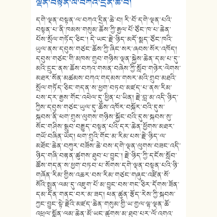
ལྡན་བསྟན་ལ་བཀའ་དྲིན་ཆེ་བ།
དགེ་ལྡན་བསྟན་ལ་བཀའ་དྲིན་ཆེ་བ། རི་བོ་དགེ་ལྡན་པའི་
བསྟན་པ་ནི་ཁམས་གསུམ་ཆོས་ཀྱི་རྒྱལ་པོ་ཙོང་ཁ་པ་ཆེན་
པོས་སྲོལ་གཏོད་ཅིང་། དེ་ཡང་རྗེ་ཉིད་མདོ་སྨད་ཙོང་ཁའི་
ཡུལ་ནས་དབུས་གཙང་ཆོས་ཀྱི་ཞིང་སར་ཞབས་སོར་འཁོད།
དབུས་གཙང་གི་མཁས་གྲུབ་གཉིས་ལྡན་སྐྱེས་ཆེན་དམ་པ་དུ་
མའི་དྲུང་ནས་ཆོས་བཀའ་གསན་བཞེས་ཀྱི་སློབ་གཉེར་ལེགས་
མཐར་སོན་མཚམས་བཀའ་གདམས་གསར་མའི་གྲུབ་མཐའི་
སྲོལ་གཏོད་ཅིང་གདན་ས་ཕྱག་བཏབ་མཛད་པ་ནས་རིམ་
པས་དར་རྒྱས་གོང་འཕེལ་དུ་ཕྱིན་པ་ཡིན། རྗེ་བླ་མ་འདི་ཉིད་
ཀྱིས་དབུས་གཙང་ཡུལ་དུ་ཆོས་འཁོར་བསྐོར་བའི་དུས་
སྐབས་ནི་ཕག་གྲུས་ལུགས་གཉིས་སྐྱོང་བའི་དུས་སྐབས་སུ་
སོང་གཤིས་སྒྲུབ་བརྒྱུད་བསྟན་པའི་དར་ཆེན་ཕྱོགས་མཐར་
གཡོ་བཞིན་ཡོད། ཕག་གྲུའི་གོང་མ་རིམ་པས་རྗེ་ཉིད་ལ་
མཐོང་ཆེན་བཀུར་བཟོས་ཆེ་བས་དགེ་ལྡན་ལུགས་བཟང་འདི་
ཉིད་གཞི་བརྟན་ཚུགས་ཐུབ་པ་བྱུང་། རྗེ་ཉིད་ཀྱི་དངོས་སློབ་
ཚོས་གདན་ས་ཕྱག་བཏབ་པ་སོགས་དགེ་ལྡན་བསྟན་པའི་ཉི་
གཞོན་རིམ་གྱིས་འཆར་བས་རིམ་གཙང་གཞུང་འཛིན་སོ་
སོའི་སྤྱན་ལམ་དུ་འཇུག་པོ་མ་བྱུང་བས་གང་ཅིར་དོགས་ཟོན་
དམ་དོན་གནང་བར་མ་ཟད། ཕན་ཚུན་རྩོད་རེས་ཀྱི་སྐབས་
ཀྱང་བྱུང་སྟེ་རྗེའི་མཛད་ཆེན་གསུམ་གྱི་ཡ་གྱལ་ལྷ་ལྡན་ཆོ་
འཕྲུལ་སྨོན་ལམ་ཆེན་མོ་ཡང་ཚུགས་མ་ཐུབ་པར་ལོ་འགའ་