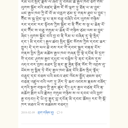
རིམ་པའི་སྲིད་རྗེས་ལ་ཞིབ་ཏུ་བསམ་ཚེ་རྒྱལ་ཁབ་ཅིག་གིས་
ལུགས་སྐྱོང་བའི་མཛད་རྗེས་ངོ་སོ་ལྷག་ཏུ་ཐོན་པ་མ་བྱུང་
ཡང་རྒྱལ་ཁབ་ཀྱི་ངོ་བོ་མ་བརླག་ཙམ་དུ་གནས་ཐུབ་པ་བྱུང་།
༸གོང་ས་སྐུ་ཕྲེང་ལྔ་པ་ནས་བཅུ་བཞིའི་བར་ལུགས་གཉིས་
རང་དབང་རང་སྟོབས་ཀྱིས་སྐྱོང་བ་ནི་༸གོང་ས་ལྔ་པ་ཆེན་པོ་
དང་༸གོང་ས་བཅུ་གསུམ་པ་ཆེན་པོ་གཉིས་ཙམ་ལས་མ་བྱུང་
ཞིང་། ལུགས་སྐྱོང་བའི་བྱ་བ་ནི་རིམ་པ་བཞིན་དུ་སྡེ་སྲིད་
དང་། མི་དབང་། རྒྱལ་ཚབ། སྲིད་སྐྱོང་སོགས་ཀྱིས་དབང་ཆར་
གྱུར། དེ་དག་ཕལ་ཆེ་བས་རང་གི་དབང་སྒྱུར་བརྟན་པོར་
གནས་ཕྱིར་ཁྱིམ་མཚེས་རྒྱལ་ཁབ་གཞན་གྱི་སྡེ་དཔོན་མི་དྲག་
གི་དབང་ཤུགས་རྒྱབ་དཔུང་ལ་བསྙེས་ཏེ་ནང་དམེས་དུས་
འདའ་བར་བྱས། མཐར་ཕྱི་ནང་རྒྱུ་རྐྱེན་སྔོན་སོང་གི་འབྲས་བུ་
ཡོངས་སུ་སྨིན་ཏེ་བོད་རྒྱལ་ཁབ་ཆེན་པོའི་ཆོས་སྲིད་སྣོད་
བཅུད་དང་བཅས་པའི་མངའ་ཐང་ལོངས་སྤྱོད་ཐམས་ཅད་
བཙན་འཛུལ་བའི་ལག་ཏུ་ཤོར་ཏེ་ཆབ་འབངས་རྣམས་བཟོད་
དཀའི་སྡུག་བསྔལ་གྱི་རྒྱར་ཚུད་དོ།། པུར་རྒྱལ་བཙན་པོའི་རྟ་
མཆོག་རྨིག་པའི་རྗེས།། གསུམ་གཉིས་ས་ལ་དབང་བའི་ཕྱག་
རྒྱ་བཏབ།། དེ་ཡི་བུ་རྒྱུད་བླ་དཔོན་མི་དབང་ཚོས།། རང་གི་སྒོ་
ཁར་མཐའ་ཡི་ས་མཚམས་བཅད།།
2018-02-09
·
བྲག་གཞིས་བུ།
·
0