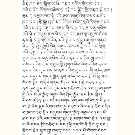
ཆེན་ཁག་ནང་སྒྲིག་གཤོམ་གནང་དགོས་སྡེར་ཁ་དང་།
བཞེས་ཏོག་སོགས་བཞེས་སྤྲོ་བསྲེགས་སྦྱོར་གྱི་གནང་སྒོ་དང་།
རྣམ་གྲྭ་བཀྲས་ཁང་སྡེ་པའི་ཐུག་འགན་འོག་གསར་མཆོད་
ཁག་དང་། རྩེ་སྒྲོ། ལུག་མགོ་སོགས་མཆོད་སྣའི་རིགས་གསར་
བཞེངས་དབུ་འཛུགས་གནང་གི་ཡོད། བོད་ཟླ་བཅུ་གཉིས་
པའི་ཉི་ཤུ་གསུམ་ནས་ཉེར་དགུ་བར་རྣམ་གྲྭ་འདུས་ཚོགས་
ནས་རྩེ་དགུ་གཏོར་ཆེན་མོའི་སྒྲུབ་པ་དབུ་འཛུགས་གནང་
ཞིང་། ཉི་ཤུ་དགུའི་ཉིན་གཞུང་འབངས་ཀྱི་ལོ་གེགས་ཟློག་
པའི་དགུ་གཏོར་ཆེན་མོ་འཆམ་དང་བཅས་པ་ལེགས་པར་
གྲུབ། བོད་ཟླ་བཅུ་གཉིས་པའི་གནམ་གང་ཉིན་སྐུ་བཅར་
གསོལ་གཟིམ་ཆོས་གསུམ་གྱི་ཐུགས་ཞིབ་འོག་གཟིམ་དགག་
དང་གཟིམ་ཆུང་གད་པ་ནས་གཟིག་ཆུང་ཁག་གི་མཆོད་རྫས་
དང་བཞུགས་གདན་སྒྲོན་རྒྱག མཆོད་པ་དང་གྲོ་སོ་ཕྱེ་མར་
སོགས་སྒྲིག་གཤོམ་གནང་སྒོ་ཁག་དང་། རྩེ་གདན་གཉེར་
ནས་ནུབ་རྒྱུད་གཟིམ་ཆུང་དང་། ཚོམས་ཆེན་ཁག་ཏུ་བཞུགས་
ཁྲི་རིན་པོ་ཆེ་སྒྲོན་འབུལ་འོག སྲིད་སྐྱོང་དང་སྲིད་བློན།
ཡོངས་འཛིན་རྣམ་གཉིས། བཀའ་ཤག ཡབ་གཞིས་སྐུ་ངོ་རྣམ་
པ། རྩེ་ཤོད་དྲུང་རིགས་སེར་སྐྱ་བཅས་པའི་གདན་ཐོབ་གཞིར་
བཟུང་མཛད་སྟོན་བཞུགས་གདན་སྒྲོན་འབུལ་གནང་། ཕོ་
བྲང་དབུ་རྩེའི་ཡང་སྟེང་དུ་རྣམ་གྲྭ་བཀྲས་ཁང་སྡེ་པ་ནས་བླ་
མ་ལོ་གསར་གྱི་མཆོད་པ་དང་། ཕྱི་ནང་གི་ཧོ་ཐོག་ཐུ་དང་།
ཚོགས་ཆེན་སྤྲུལ་སྐུ། གདན་གསུམ་མཁན་པོ་སོགས་ཕེབས་