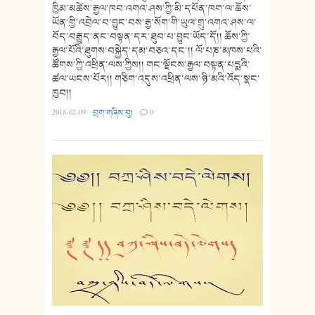
ཁྱིམ་མཚེས་རྒྱལ་ཁབ་འགའ་ཤས་ཀྱི་མི་དཔོན་ཁག་ལ་ཆོས་
ཡོན་གྱི་འབྲེལ་བ་བྱུང་བས་རྒྱ་སོག་གི་ཡུལ་གྲུ་འགའ་ཤས་ལ་
བོད་བརྒྱུད་ནང་བསྟན་དར་ཐུབ་པ་བྱུང་ཡོད་དོ།། ཆོས་ཀྱི་
རྒྱལ་པོའི་ཐུགས་བསྐྱེད་དམ་བཅའ་དང་།། ལོ་པཎ་མཁས་པའི་
ཚོགས་ཀྱི་འཕྲིན་ལས་ཀྱིས།། གང་ལྗོངས་རྒྱལ་བསྟན་པདྨའི་
ཚལ་ཡངས་པོར།། གཅིག་འདུས་འཕྲིན་ལས་ཉི་མའི་འོད་སྣང་
ཁྱབ།།
2018-02-09
·
བྲག་གཞིས་བུ།
·
0