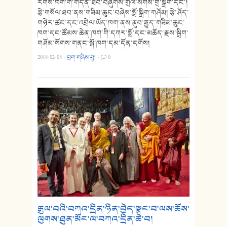
རིགས་ཁག་གི་གདན་ཐོབ་བཞུགས་གྲལ་སོགས་གྲ་སྒྲིག་དང་།
རྩེ་གསོལ་ཐབ་ནས་གཟིམ་ཆུང་བཞེས་སྤྲོ་སྒྲིག་གཤོམ། རྩེ་ཤོད་
གཉེར་ཚང་དང་འབྲེལ་ཡོད་ཁག་ནས་ནུབ་རྒྱུད་གཟིམ་ཆུང་
ཁག་དང་ཚོམས་ཆེན་ཁག་གི་དཀར་སྤྲོ་དང་མཆོད་རྗས་སྒྲིག་
གཤོམ་སོགས་གནང་སྒོ་ཁག་དམ་དོན་དགོས།
2018-02-08
·
བྲག་གཞིས་བུ།
·
0
༸རྒྱལ་བའི་བཀའ་དྲིན་ཉིན་བྱེད་སྣང་བ་ལས་ཆོས་
ལུགས་ཐུན་མོང་ལ་བཀའ་དྲིན་ཆེ་བ།