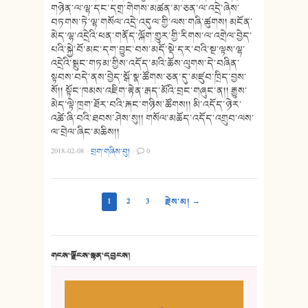
གཉེན་ལ་ལྷ་དང་དགྲ་གེགས་མཚན་མ་ཅན་ལ་འདྲེ་ཞེས་
བཏགས་ཏེ་ལྷ་གསོལ་འདྲེ་འདུལ་གྱི་ལས་གཞི་ཚུགས། མངོན་
མེད་ལྷ་འདྲེའི་ཕན་གནོད་ལྐོག་གྱུར་གྱི་རིགས་ལ་འགྲེལ་བྱེད་
པའི་སྐྱེ་བོ་མང་དག་བྱུང་བས་མདོ་སྡེ་དར་བའི་སྔ་ལྟས་ལྷ་
འདྲེའི་སྒྲུང་གཏམ་གྱིས་འདོད་མའི་ཆོས་ལུགས་དེ་བཞིན་
སྟབས་བདེ་ནས་བྱེད་སྒོ་སྣ་ཚོགས་ཅན་དུ་མཛུབ་ཁྲིད་བྱས་
སོ།། སྟོང་ཁམས་འཇིག་རྟེན་རྒད་མོའི་བྲང་གཞུང་ན།། རྒྱུས་
མེད་ལྟེ་ཁྲག་ཐོར་བའི་རྐང་གཉིས་ཚོགས།། མི་འདོད་ཉེར་
འཚེ་ཞི་བའི་ཐབས་ཤེས་སུ།། གསོལ་མཆོད་འདོད་འགྲུབ་ལས་
ལ་བྲེལ་ཞིང་མཆིས།།
2018-02-08
·
བྲག་གཞིས་བུ།
·
0
1
2
3
རྗེས་མ། →
གངས་ལྗོངས་སྙན་དབྱངས།