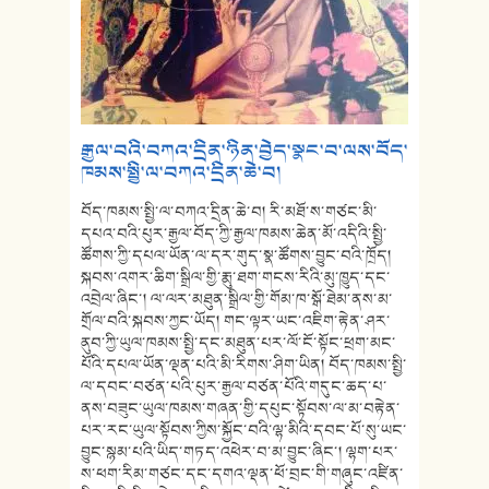
༸རྒྱལ་བའི་བཀའ་དྲིན་ཉིན་བྱེད་སྣང་བ་ལས་བོད་
ཁམས་སྤྱི་ལ་བཀའ་དྲིན་ཆེ་བ།
བོད་ཁམས་སྤྱི་ལ་བཀའ་དྲིན་ཆེ་བ། རི་མཐོ་ས་གཙང་མི་
དཔའ་བའི་པུར་རྒྱལ་བོད་ཀྱི་རྒྱལ་ཁམས་ཆེན་མོ་འདིའི་སྤྱི་
ཚོགས་ཀྱི་དཔལ་ཡོན་ལ་དར་གུད་སྣ་ཚོགས་བྱུང་བའི་ཁྲོད།
སྐབས་འགར་ཆིག་སྒྲིལ་གྱི་རྨུ་ཐག་གངས་རིའི་མུ་ཁྱུད་དང་
འབྲེལ་ཞིང་། ལ་ལར་མཐུན་སྒྲིལ་གྱི་གོམ་ཁ་སྒོ་ཐེམ་ནས་མ་
གྲོལ་བའི་སྐབས་ཀྱང་ཡོད། གང་ལྟར་ཡང་འཇིག་རྟེན་ཤར་
ནུབ་ཀྱི་ཡུལ་ཁམས་སྤྱི་དང་མཐུན་པར་ལོ་ངོ་སྟོང་ཕྲག་མང་
པོའི་དཔལ་ཡོན་ལྡན་པའི་མི་རིགས་ཤིག་ཡིན། བོད་ཁམས་སྤྱི་
ལ་དབང་བཙན་པའི་པུར་རྒྱལ་བཙན་པོའི་གདུང་ཆད་པ་
ནས་བཟུང་ཡུལ་ཁམས་གཞན་གྱི་དཔུང་སྟོབས་ལ་མ་བརྟེན་
པར་རང་ཡུལ་སྟོབས་ཀྱིས་སྐྱོང་བའི་ལྷ་མིའི་དབང་པོ་སུ་ཡང་
བྱུང་སྙམ་པའི་ཡིད་གཏད་འཕེར་བ་མ་བྱུང་ཞིང་། ལྷག་པར་
ས་ཕག་རིམ་གཙང་དང་དགའ་ལྡན་ཕོ་བྲང་གི་གཞུང་འཛིན་