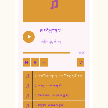
ཨ་མའི་ཕྱག་ཟུང་།
བཀྲ་ཤིས་ཕུན་ཚོགས།
00:00
1. ཨ་མའི་ཕྱག་ཟུང་། - བཀྲ་ཤིས་ཕུན་ཚོགས།
2. ཨ་མ། - པ་སངས་ལྷ་མོ།
3. ཀོང་གཞས། - པ་སངས་ལྷ་མོ།
4. བརྩེ་བ། - པ་སངས་ལྷ་མོ།