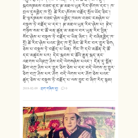
སྐབས༼ཁམས་བཟང་༽དང་༼མ་མཇལ་ཡུན་རིང་༽སོགས་དང་། ཁ་
བྲལ་དུས༼ཁྱེད་ཁ་དྲོ། ཚེ་རིང་༽ སོགས་བརྗོད་སྲོལ་ཡོད་ཅིང་།
ཇི་ལྟར༼ཁམས་བཟང་༽ཞེས་པ༼ཁྱེད་ཁམས་བཟང་ངམ༽ཞེས་པ་
བསྡུས་ཏེ་བརྗོད་པ་དང་། ༼མ་མཇལ་ཡུན་རིང་༽ཞེས་པ། ༼ངེད་
གཉིས་སམ་ང་ཚོ་ཕན་ཚུན་མ་མཇལ་བར་ཡུན་རིང་ཕྱིན་
སོང་༽ཞེས་པ་བསྡུས་ཏེ་བརྗོད་པ་ཡིན་ཞིང་། དེ་བཞིན༼ཁྱེད་ཁ་
དྲོ། ཚེ་རིང་༽ཞེས་པའང་༼ཁྱེད་ཁ་དྲོ་ཞིང་ཚེ་རིང་བར་གྱུར་ཅིག༽
ཅེས་པ་བསྡུས་ཏེ་བརྗོད་པ་ཡིན། གོང་གི་དཔེ་མཚོན་དེ་ཚོ་
དང་མཚུངས་པར། དེང་སྐབས་ང་ཚོའི་རྒྱུན་སྐད་ནང་
འཇགས་པའི༼བཀྲ་ཤིས་བདེ་ལེགས༽ཞེས་པའང་། དོན་དུ་སྨོན་
ཚིག་བཀྲ་ཤིས་པར་གྱུར་ཅིག་ཅེས་པ་དང་བདེ་ལེགས་སུ་གྱུར་
ཅིག་བཀྲ་ཤིས་པར་ཤོག བདེ་ལེགས་པར་ཤོག་ཅེས་པའང་
ཚུད་ཅེས་པ་བསྡུས་ཏེ་བརྗོད་པ་ལས་བྱུང་བ་ཞིག་རེད་སྙམ།
2018-02-09
·
བྲག་གཞིས་བུ།
·
0