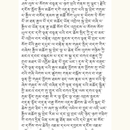
ཤས་ལུས་པ་སོགས་བསྟན་པ་ཉག་ཕྲའི་གནས་སུ་ལྷུང་། རྗེའི་
དངོས་སློབ་༸རྒྱལ་མཆོག་དགེ་འདུན་གྲུབ་པའི་སྐུ་ཕྲེང་གསུམ་
པ་༸རྒྱལ་བ་བསོད་ནམས་རྒྱ་མཚོ་སོག་ཡུལ་དུ་ཕེབས་ཏེ་སོག་
པོ་ཨ་ཐན་རྒྱལ་པོ་དང་མཆོད་ཡོན་འབྲེལ། སྐུ་ཕྲེང་བཞི་པ་
༸རྒྱལ་བ་ཡོན་ཏན་རྒྱ་མཚོ་སོག་པོར་འཁྲུངས་པ་སོགས་སོག་
ཡུལ་དང་དགེ་ལྡན་བསྟན་པའི་བར་ཆོས་སྲིད་ཀྱི་དྲ་བ་མང་
པོ་འབྲེལ་བར་བརྟེན་འབྲས་སྤུངས་དགའ་ལྡན་ཕོ་བྲང་པས་
སོག་པོའི་རྒྱབ་དཔུང་ལ་བརྟེན་ནས་གཞུང་སྲིད་བདག་གིར་
བཞེས། ༸རྒྱལ་མཆོག་སྐུ་ཕྲེང་ལྔ་པ་ཆེན་པོས་ལུགས་གཉིས་ཀྱི་
མངའ་དབང་བསྐྱངས་པ་དང་ས་སྐྱ་དང་བཀའ་བརྒྱུད་ཀྱི་
གྲུབ་མཐར་ཡོ་འཁྱོམ་ཆེན་པོ་བྱུང་ཡང་། དུས་དེ་ནས་བཟུང་
དགེ་ལྡན་བསྟན་པའི་རྒྱལ་མཚན་ཕྱོགས་ནས་ཕྱོགས་སུ་གཡོ་
བའི་གཞི་ལེགས་པར་ཚུགས། གནམ་བསྐོས་དགའ་བ་བརྒྱ་
ལྡན་གྱི་གཞུང་ཕྱོགས་ཐམས་ཅད་ལས་རྣམ་པར་རྒྱལ་བའི་སྡེ་
ཞེས་གཞུང་ས་འདི་བཞིན་དགེ་ལྡན་བསྟན་པའི་མཆོད་སྦྱིན་
གྱི་མངའ་བདག་སུ་གྱུར་བའི་བཀའ་དྲིན་ལས་དགའ་ལྡན་
སུམ་སྟོང་སུམ་བརྒྱ། སེ་ར་ལྔ་སྟོང་ལྔ་བརྒྱ། འབྲས་སྤུངས་
བདུན་སྟོང་བདུན་བརྒྱ་སོགས་འདུས་ཚོགས་ཆེ་བའི་སྐད་པོ་
ཆེས་ཁྱབ་ཅིང་། ཁ་ཞག་སྐུ་བསོད་འཕེལ་བ་བྱུང་བ་འདི་ཡང་
༸རྒྱལ་མཆོག་སྐུ་ཕྲེང་རིམ་པ་དང་བླ་བྲང་འདི་ཉིད་ཉག་གཅིག་
གི་བཀའ་དྲིན་ཡིན་པས་ཆུ་ཐོན་ཟམ་པའི་དཔེ་ཟླར་མ་སོང་
བ་དགོས་གལ་ཆེའོ།། འཇམ་དཔལ་དབྱངས་དངོས་འཇམ་