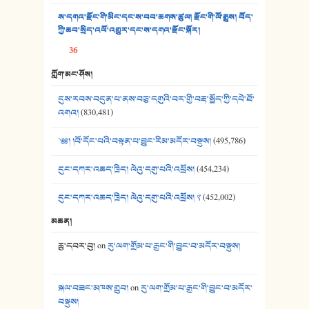
ས་དགའ་རྫོང་གི་མིང་དང་ས་བབ་ཆགས་ཚུལ། རྫོང་གི་ལོ་རྒྱུས། བོད་
38. ཡབ་ཡུམ། - ཟླ་སྒྲོན།
ཀྱི་ཆབ་སྲིད་འཕོ་འགྱུར་དང་ས་དགའ་རྫོང་སྐོར།
36
39. དྲིལ་བུའི་སྐལ་སྒྲ། - ཟླ་སྒྲོན།
ཀློག་མང་ཤོས།
40. ང་ཚོ་ཕན་ཚུན་མཇལ་ནས། - ཟླ་སྒྲོན།
དུས་རབས་བདུན་པ་ནས་བཅུ་དགུའི་བར་གྱི་བརྡ་སྤྲོད་ཀྱི་དཔེ་ཐོ་
41. མཚན་ཚོགས་ཞབས་བྲོ་སྣ་མང་། - བོད་གཞས་ཕྱོགས་བསྒྲིགས།
འགའ།
(830,481)
༄༅། །བོ་དོང་པའི་བསྟན་པ་བྱུང་རིམ་མདོར་བསྡུས།
(495,786)
དུང་དཀར་འཆད་ཁྲིད། ལེའུ་དགུ་པའི་འཕྲོས།
(454,234)
དུང་དཀར་འཆད་ཁྲིད། ལེའུ་དགུ་པའི་འཕྲོས། ༢
(452,002)
མཆན།
ཆུ་དབར་བུ།
on
རུ་ལག་གྲོམ་པ་རྒྱང་གི་བྱུང་བ་མདོར་བསྡུས།
སྐལ་བཟང་མཁས་གྲུབ།
on
རུ་ལག་གྲོམ་པ་རྒྱང་གི་བྱུང་བ་མདོར་
བསྡུས།