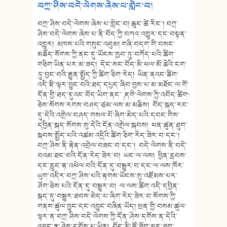
བཀྲ་ཤིས་བདེ་ལེགས་ཞེས་པ་གླེང་བ།
བཀྲ་ཤིས་བདེ་ལེགས་ཞེས་པ་གླེང་བ། ཆུང་ཚེ་རིང་། བཀྲ་
ཤིས་བདེ་ལེགས་ཞེས་པ་ནི་བོད་ཀྱི་བཀའ་འགྱུར་དང་བསྟན་
འགྱུར། མཁས་པའི་གསུང་འབུམ། གཞི་བདག་གི་བསང་
མཆོད་སོགས་ཀྱི་ནང་དུ་ཡོངས་ཁྱབ་ཏུ་བཀོད་པའི་ཚིག་
གཅིག་ཡིན་པར་མ་ཟད། དེང་སང་བོད་མི་ཕལ་མོ་ཆེའི་ངག་
ཏུ་བྱང་བའི་རྒྱུན་སྤྱོད་ཀྱི་ཚིག་ཅིག་རེད། ཡིན་ནའང་ཚིག་
འདི་ཇི་ལྟར་བྱུང་བའི་ཐད་དཔྱད་ཞིབ་བྱས་པ་མ་མཐོང་ལ་གོ་
དོན་གྱི་ཐད་དུའང་བོད་ཡིག་ནང་ ༼ དགེ་ལེགས་ཀྱི་འབོད་ཚིག ༽
ཅེས་སོགས་རགས་བཤད་ཙམ་ལས་མ་མཆིས། བོད་སྐད་རང་
དུ་དེའི་འགྲེལ་བཤད་གསལ་པོ་ཞིག་མེད་པའི་དབང་གིས་
དབྱིན་སྐད་སོགས་སུ་དེའི་དོན་འགྲེལ་སྐབས། ཕན་ཚུན་ཐུག་
སྐབས་སྤྱོད་པའི་འཚམ་འདྲིའི་ཚིག་ཅིག་རེད་ཟེར་བ་དང་།
བཀྲ་ཤིས་ནི་རྟེན་འབྲེལ་བཟང་བ་དང་། བདེ་ལེགས་ནི་བདེ་
བའམ་ཐང་བའི་དོན་རེད་ཟེར་བ། ཡང་ལ་ལས། བྱིན་རླབས་
དང་རླུང་རྟ་འཕེལ་བའི་དོན་དུ་བསྒྱུར་བ་དང་ལ་ལས་ཁོར་
ཡུག་འདིར་བཀྲ་ཤིས་པའི་རྟགས་ཡོངས་སུ་འཛོམས་པར་
ཤོག་ཅེས་པའི་དོན་དུ་བསྒྱུར་བ། ལ་ལས་ཚིག་འདི་དབྱིན་
སྐད་དུ་བསྒྱུར་ཐབས་མེད་པ་ཞིག་རེད་ཟེར་བ་སོགས་ཀྱི་
གནས་ཚུལ་བྱུང་དང་འབྱུང་བཞིན་ཡོད། ཕྲན་གྱི་བསམ་ཚུལ་
ལྟར་ན་བཀྲ་ཤིས་བདེ་ལེགས་ཀྱི་དོན་ཤེས་དགོས་ན་དེའི་
འབྱུང་རྩ་ཤེས་དགོས་པ་ཡིན། བོད་མི་ཚོ་ཐོག་མར་ཐུག་