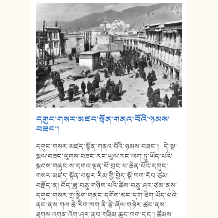
དགུང་གསར་མཛད་སྟོན་གནའ་བོའི་ཉམས་
བཟང་།
དགུང་གསར་མཛད་སྟོན་གནའ་བོའི་ཉམས་བཟང་། དེ་སྔ་
སྐལ་བཟང་ལུགས་བཟང་རང་ཡུལ་རང་ལག་ཏུ་ཡོད་པའི་
སྐབས་གཞུང་ས་དགའ་ལྡན་ཕོ་བྲང་པ་ཆེན་པོའི་དགུང་
གསར་མཛད་སྟོན་བསྟར་རིམ་གྱི་བྱེད་སྒོ་ཁག་རོབ་ཙམ་
བརྗོད་ན། བོད་ཟླ་བཅུ་གཉིས་པའི་ཚེས་བཅུ་ཤར་ཙམ་ནས་
དགུང་གསར་གྲ་སྒྲིག་གནང་དགོས་མང་དག་ཅིག་ཡོད་པའི་
ནང་ནས་གལ་ཆེ་རིག་ཁག་ནི་རྩེ་ཞོལ་གཉེར་ཚང་ནས་
ཐུགས་འགན་འོག་ཤར་ནུབ་གཟིམ་ཆུང་ཁག་དང་། ཚོམས་