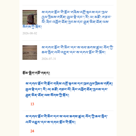
27. ལྕེ་བདེ་ཞོལ་གྱི་པང་གདན།
ས་དགའ་རྫོང་གི་རྫོང་གཞིས་འགྲོ་སྟངས་དང་ཁྲལ་
འུལ་ཁྲིམས་གནོན། ཡུལ་སྡེ་དང་། རི། ལ། མཚོ། གཙང་
པོ། ཞིང་འབྲོག་ཐོན་ཁུངས་དང་ཐུན་མིན་ཐོན་ལས་
28. སྟོད་གཞས། - ཕན་ཐོག
སོགས་ཀྱི་སྐོར།
2026-08-02
29. རྣམ་བུ། - འཕྱོངས་ཞོལ་སྒྲོལ་མ།
ས་དགའ་རྫོང་གི་མིང་དང་ས་བབ་ཆགས་ཚུལ། བོད་ཀྱི་
30. སི་ལིང་འབྲི་མོ། - ཕན་ཐོག
ཆབ་སྲིད་འཕོ་འགྱུར་དང་ས་དགའ་རྫོང་གི་སྐོར།
2026-07-31
31. ཕ་ཡུལ་ཡར་ཀླུང་།
རྩོམ་སྒྲིག་གཙོ་གནད།
32. ཨ་མ།
ས་དགའ་རྫོང་གི་རྫོང་གཞིས་འགྲོ་སྟངས་དང་ཁྲལ་འུལ་ཁྲིམས་གནོན།
33. འཛོམས་པའི་ལམ།
ཡུལ་སྡེ་དང་། རི། ལ། མཚོ། གཙང་པོ། ཞིང་འབྲོག་ཐོན་ཁུངས་དང་
ཐུན་མིན་ཐོན་ལས་སོགས་ཀྱི་སྐོར།
34. ཉི་མ་སེམས་ལ་ཞོག་དང་། - ཟླ་སྒྲོན།
13
35. ང་ཚོ་ཕན་ཚུན་མཇལ་ནས། - ཟླ་སྒྲོན།
ས་དགའ་རྫོང་གི་མིང་དང་ས་བབ་ཆགས་ཚུལ། བོད་ཀྱི་ཆབ་སྲིད་
འཕོ་འགྱུར་དང་ས་དགའ་རྫོང་གི་སྐོར།
36. ཟླ་གཞོན་སྙན་དབྱངས། - ཟླ་སྒྲོན།
24
37. མཚོ་སྔོན་པོ། - ཟླ་སྒྲོན།