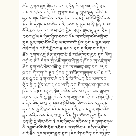
ཆོས་ལུགས་ཐུན་མོང་ལ་བཀའ་དྲིན་ཆེ་བ། ཕན་བདེ་སྣང་
གསལ། འདོད་མའི་ཆོས་ལུགས་སམ་ལྟ་གྲུབ་ལྡན་པའི་ཆོས་
ལུགས་གང་ཞིག་ཡིན་ནའང་ཐོག་མར་འགྲོ་བ་མིའི་སྤྱི་ཚོགས་
ཤིག་གི་དཀའ་ངལ་སེལ་བའི་ཐབས་སུ་བྱུང་བ་ནི་སྟོན་པ་སོ་
སོའི་རྣམ་ཐར་མཇལ་བ་ཙམ་གྱིས་མཐུན་སྣང་དུ་གྲུབ་ཅིང་།
ཐབས་ཚུལ་དེ་ཉིད་ཀྱིས་བསམ་མོས་མ་གཅིག་པའི་འགྲོ་བ་
དུང་ཕྱུར་མང་པོའི་ཡིད་ལ་ངལ་གསོ་སྟེར་ཐུབ་པ་བྱུང་བས་
འཇིག་རྟེན་འདིའི་ཕྱོགས་ཆ་ཐམས་ཅད་དུ་རིམ་པ་བཞིན་
ཆོས་ལུགས་འདྲ་མིན་ནགས་མེ་ཇི་བཞིན་དར་ཁྱབ་བྱུང་ཡོད།
འགྲོ་བ་མིའི་རིགས་ཀྱི་འཚོ་གནས་ཀྱི་ཁྱབ་ཁོངས་སུ་འཇིགས་
ཤིང་སྐྲག་པའི་ཉེར་འཚེ་སྣ་མང་ཡ་མཚན་ཅན་དང་འཕྲད་
སྐབས་དེ་དག་གི་རྒྱབ་ཕྱོགས་སུ་མངོན་གཟུགས་མ་ཡིན་པའི་
ནུས་སྟོབས་ལྷག་པར་ཆེ་བའི་སྐྱེ་བོ་རེ་ཡོད་ངེས་པས་རང་
ཉིད་ཀྱི་བྱ་སྤྱོད་འགའ་ཤས་ལ་དེ་དག་མི་དགའ་བ་བྱུང་བས་
ཁྲོས་པའི་རྣམ་འགྱུར་སྟོན་བཞིན་ཡོད་པ་དང་། ཡང་སྐབས་
འགར་རང་གི་བྱ་སྤྱོད་ལ་དེ་དག་མགུ་བས་རོགས་མགོན་བྱེད་
བཞིན་ཡོད་པ་ལྟ་བུ་བསམ་བློའི་འདུ་ཤེས་མངོན་འགྱུར་དུ་
བྱུང་། ས་ཆུ་རི་བྲག་སོགས་འབྱུང་བའི་རྣམ་འགྱུར་གང་ཞིག་
བྱུང་སའི་གནས་དེར་ལྷ་ཀླུ་གནོད་སྦྱིན་སོགས་ནུས་སྟོབས་
ཅན་གྱི་སྐྱེ་བོར་མོས་ཏེ་རང་ཉིད་ལ་འཇིགས་སྐྲག་སྡུག་བསྔལ་
མི་འབྱུང་བའི་འོ་དོད་འབོད་པ་ནས་རིམ་པ་བཞིན་འདོད་
མའི་ཆོས་ལུགས་དར་ཁྱབ་བྱུང་། རང་གི་མགོན་དང་དཔུང་