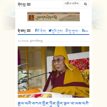
ཤོག་བུ།
སྡེ་ཚན།
ངོ་དེབ།
ཀྲུའི་ཀྲར།
གུ་ཀུལ།+
rss
AUTHOR:
བྲག་གཞིས་བུ།
༸རྒྱལ་བའི་བཀའ་དྲིན་ཉིན་བྱེད་སྣང་བ་ལས་དགེ་