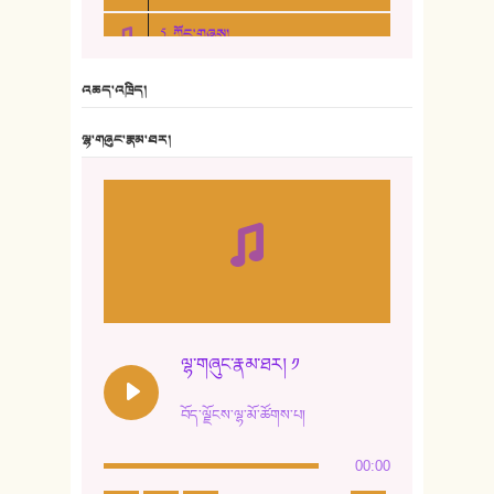
5. ཀོང་གཞས།
6. ཆོལ་གསུམ་བྲོ་གཞས། - སྒྲོན་གསལ།
འཆད་འཁྲིད།
7. ལྷག་སྒྲོན་ལགས།
ལྷ་གཞུང་རྣམ་ཐར།
8. ཆང་གཞས།
9. ཆང་གཞས། ༢
10. ཆང་གཞས། ༣
11. ལོ་གསར།
12. ལོ་གསར། ༢
ལྷ་གཞུང་རྣམ་ཐར། ༡
13. ཆུང་འདྲིས། - ཟླ་སྒྲོན།
བོད་ལྗོངས་ལྷ་མོ་ཚོགས་པ།
14. སྙིང་རྗེ་མོ། - ཚེ་འགྱུར་མེད།
00:00
15. ཤམ་པ་ལ་ཡི་སྲས་མོ།