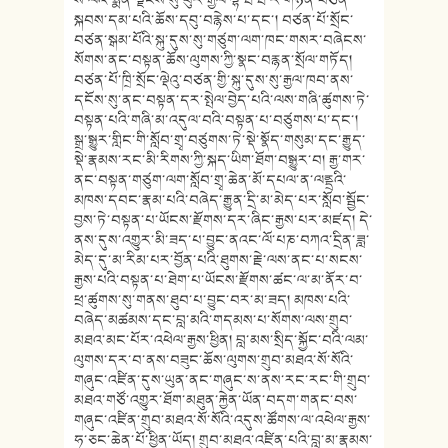
སྐབས་དམ་པའི་ཆོས་དབུ་བརྙེས་པ་དང་། བཙན་པོ་སྲོང་
བཙན་སྒམ་པོའི་སྐུ་དུས་སུ་གཙུག་ལག་ཁང་གསར་བཞེངས་
སོགས་ནང་བསྟན་ཆོས་ལུགས་ཀྱི་སྣང་བརྙན་སྲོལ་གཏོད།
བཙན་པོ་ཁྲི་སྲོང་ལྡེའུ་བཙན་གྱི་སྐུ་དུས་སུ་རྒྱལ་ཁབ་ནས་
དངོས་སུ་ནང་བསྟན་དར་སྤེལ་བྱེད་པའི་ལས་གཞི་ཚུགས་ཏེ་
བསྟན་པའི་གཞི་མ་འདུལ་བའི་བསྟན་པ་བཙུགས་པ་དང་།
སྒྲ་སྒྱུར་གླིང་གི་སློབ་གྲྭ་བཙུགས་ཏེ་སྡེ་སྣོད་གསུམ་དང་རྒྱུད་
སྡེ་རྣམས་རང་མི་རིགས་ཀྱི་སྐད་ཡིག་ཐོག་བསྒྱུར་བ། རྒྱ་གར་
ནང་བསྟན་གཙུག་ལག་སློབ་གྲྭ་ཆེན་མོ་དཔལ་ན་ལནྡྲའི་
མཁས་དབང་རྣམ་པའི་བཞེད་རྒྱུན་དྲི་མ་མེད་པར་སློབ་སྦྱོང་
བྱས་ཏེ་བསྟན་པ་ཡོངས་རྫོགས་དར་ཞིང་རྒྱས་པར་མཛད། དེ་
ནས་དུས་འགྱུར་མི་ཟད་པ་བྱུང་ནའང་ལོ་པཎ་བཀའ་དྲིན་ཟླ་
མེད་དུ་མ་རིམ་པར་བྱོན་པའི་ཐུགས་རྗེ་ལས་ནང་པ་སངས་
རྒྱས་པའི་བསྟན་པ་ཐེག་པ་ཡོངས་རྫོགས་ཚང་ལ་མ་ནོར་བ་
ཕྲ་ཚུགས་སུ་གནས་ཐུབ་པ་བྱུང་བར་མ་ཟད། མཁས་པའི་
བཞེད་མཚམས་དང་བླ་མའི་གདམས་པ་སོགས་ལས་གྲུབ་
མཐའ་མང་པོར་འཕེལ་རྒྱས་ཕྱིན། བླ་མས་སྲིད་སྐྱོང་བའི་ལམ་
ལུགས་དར་བ་ནས་བཟུང་ཆོས་ལུགས་གྲུབ་མཐའ་སོ་སོའི་
གཞུང་འཛིན་དུས་ཡུན་ནང་གཞུང་ས་ནས་རང་རང་གི་གྲུབ་
མཐའ་གཙོ་འགྱུར་ཐོག་མཐུན་རྐྱེན་ཡོན་བདག་གནང་བས་
གཞུང་འཛིན་གྲུབ་མཐའ་སོ་སོའི་འདུས་ཚོགས་ལ་འཕེལ་རྒྱས་
ཧ་ཅང་ཆེན་པོ་ཕྱིན་ཡོད། གྲུབ་མཐའ་འཛིན་པའི་བླ་མ་རྣམས་