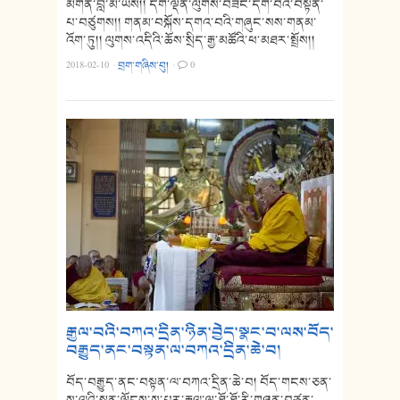
མགོན་བླ་མ་ཡིས།། དགེ་ལྡན་ལུགས་བཟང་དགེ་བའི་བསྟན་
པ་བཙུགས།། གནམ་བསྐོས་དགའ་བའི་གཞུང་སས་གནམ་
འོག་ཏུ།། ལུགས་འདིའི་ཆོས་སྲིད་རྒྱ་མཚོའི་ཕ་མཐར་སྤྲོས།།
2018-02-10
·
བྲག་གཞིས་བུ།
·
0
༸རྒྱལ་བའི་བཀའ་དྲིན་ཉིན་བྱེད་སྣང་བ་ལས་བོད་
བརྒྱུད་ནང་བསྟན་ལ་བཀའ་དྲིན་ཆེ་བ།
བོད་བརྒྱུད་ནང་བསྟན་ལ་བཀའ་དྲིན་ཆེ་བ། བོད་གངས་ཅན་
ས་ལའི་སྨན་ལྗོངས་སུ་པུར་རྒྱལ་ལྷ་ཐོ་ཐོ་རི་གཉན་བཙན་