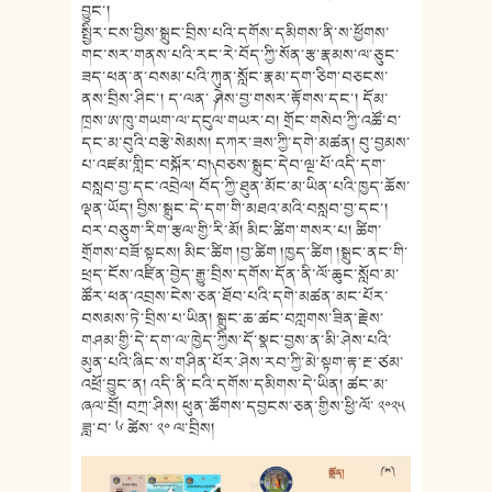
བྱུང་།
སྤྱིར་ངས་བྱིས་སྒྲུང་བྲིས་པའི་དགོས་དམིགས་ནི་ས་ཕྱོགས་
གང་སར་གནས་པའི་རང་རེ་བོད་ཀྱི་སོན་རྩ་རྣམས་ལ་ཅུང་
ཟད་ཕན་ན་བསམ་པའི་ཀུན་སློང་རྣམ་དག་ཅིག་བཅངས་
ནས་བྲིས་ཤིང་། ད་ལན་ ༼ཤེས་བྱ་གསར་རྟོགས་དང་། དོམ་
ཁྲས་ཨ་ཁུ་གཡག་ལ་དངུལ་གཡར་བ། གྲོང་གསེབ་ཀྱི་འཚོ་བ་
དང་མ་བུའི་བརྩེ་སེམས། དཀར་ཟས་ཀྱི་དགེ་མཚན། བུ་བྱམས་
པ་འཛམ་གླིང་བསྐོར་བ།༽ བཅས་སྒྲུང་དེབ་ལྔ་པོ་འདི་དག་
བསླབ་བྱ་དང་འབྲེལ། བོད་ཀྱི་ཐུན་མོང་མ་ཡིན་པའི་ཁྱད་ཆོས་
ལྡན་ཡོད། བྱིས་སྒྲུང་དེ་དག་གི་མཐའ་མའི་བསླབ་བྱ་དང་།
བར་བཅུག་རིག་རྩལ་གྱི་རི་མོ། མིང་ཚིག་གསར་པ། ཚིག་
གྲོགས་བཟོ་སྟངས། མིང་ཚིག །བྱ་ཚིག །ཁྱད་ཚིག །སྒྲུང་ནང་གི་
ཕྲད་ངོས་འཛིན་བྱེད་རྒྱུ་བྲིས་དགོས་དོན་ནི་ལོ་ཆུང་སློབ་མ་
ཚོར་ཕན་འབྲས་ངེས་ཅན་ཐོབ་པའི་དགེ་མཚན་མང་པོར་
བསམས་ཏེ་བྲིས་པ་ཡིན། སྒྲུང་ཆ་ཚང་བཀླགས་ཟིན་རྗེས་
གཤམ་གྱི་དེ་དག་ལ་ཁྱེད་ཀྱིས་དོ་སྣང་བྱས་ན་མི་ཤེས་པའི་
མུན་པའི་ཞིང་ས་གཤིན་པོར་ཤེས་རབ་ཀྱི་མེ་སྟག་རྟ་རྔ་ཙམ་
འཕྲོ་བྱུང་ན། འདི་ནི་ངའི་དགོས་དམིགས་དེ་ཡིན། ཚང་མ་
ཞལ་བྲོ། བཀྲ་ཤིས། ཕུན་ཚོགས་དབྱངས་ཅན་གྱིས་ཕྱི་ལོ་ ༢༠༢༥
ཟླ་བ་ ༦ ཚེས་ ༢༠ ལ་བྲིས།