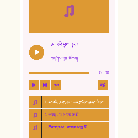
ཨ་མའི་ཕྱག་ཟུང་།
བཀྲ་ཤིས་ཕུན་ཚོགས།
00:00
1. ཨ་མའི་ཕྱག་ཟུང་། - བཀྲ་ཤིས་ཕུན་ཚོགས།
2. ཨ་མ། - པ་སངས་ལྷ་མོ།
3. ཀོང་གཞས། - པ་སངས་ལྷ་མོ།