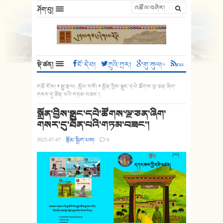
ཤོག་བུ།
སྡེ་ཚན།
ངོ་དེབ།
ཀྲུའི་ཀྲར།
གུ་ཀུལ།+
rss
གཙོ་ངོས།
སྒྱུ་རྩལ།
,
སློབ་གསོ།
སྒྲོན་བྱིས་སྒྲུང་དཔེ་ཚོགས་ལྔ་ཅན་ཞིག་
གསར་དུ་ཐོན་པའི་གཏམ་བཟང་།
སྒྲོན་བྱིས་སྒྲུང་དཔེ་ཚོགས་ལྔ་ཅན་ཞིག་
གསར་དུ་ཐོན་པའི་གཏམ་བཟང་།
2025-07-07
·
རྩོམ་སྒྲིག་པས།
·
0