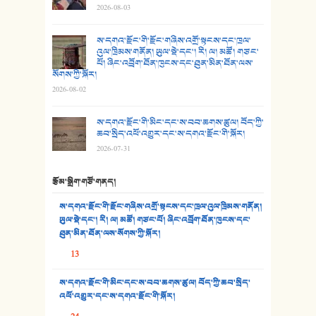
2026-08-03
26. ཨ་མའི་ཐང་ཁུག
27. ལྕེ་བདེ་ཞོལ་གྱི་པང་གདན།
ས་དགའ་རྫོང་གི་རྫོང་གཞིས་འགྲོ་སྟངས་དང་ཁྲལ་
འུལ་ཁྲིམས་གནོན། ཡུལ་སྡེ་དང་། རི། ལ། མཚོ། གཙང་
པོ། ཞིང་འབྲོག་ཐོན་ཁུངས་དང་ཐུན་མིན་ཐོན་ལས་
28. སྟོད་གཞས། - ཕན་ཐོག
སོགས་ཀྱི་སྐོར།
2026-08-02
29. རྣམ་བུ། - འཕྱོངས་ཞོལ་སྒྲོལ་མ།
ས་དགའ་རྫོང་གི་མིང་དང་ས་བབ་ཆགས་ཚུལ། བོད་ཀྱི་
30. སི་ལིང་འབྲི་མོ། - ཕན་ཐོག
ཆབ་སྲིད་འཕོ་འགྱུར་དང་ས་དགའ་རྫོང་གི་སྐོར།
2026-07-31
31. ཕ་ཡུལ་ཡར་ཀླུང་།
རྩོམ་སྒྲིག་གཙོ་གནད།
32. ཨ་མ།
ས་དགའ་རྫོང་གི་རྫོང་གཞིས་འགྲོ་སྟངས་དང་ཁྲལ་འུལ་ཁྲིམས་གནོན།
33. འཛོམས་པའི་ལམ།
ཡུལ་སྡེ་དང་། རི། ལ། མཚོ། གཙང་པོ། ཞིང་འབྲོག་ཐོན་ཁུངས་དང་
ཐུན་མིན་ཐོན་ལས་སོགས་ཀྱི་སྐོར།
34. ཉི་མ་སེམས་ལ་ཞོག་དང་། - ཟླ་སྒྲོན།
13
35. ང་ཚོ་ཕན་ཚུན་མཇལ་ནས། - ཟླ་སྒྲོན།
ས་དགའ་རྫོང་གི་མིང་དང་ས་བབ་ཆགས་ཚུལ། བོད་ཀྱི་ཆབ་སྲིད་
འཕོ་འགྱུར་དང་ས་དགའ་རྫོང་གི་སྐོར།
36. ཟླ་གཞོན་སྙན་དབྱངས། - ཟླ་སྒྲོན།