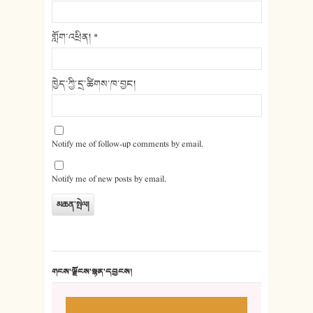
གློག་འཕྲིན།
*
ཁྱེད་ཀྱི་དྲ་ཚིགས་ཁ་བྱང།
Notify me of follow-up comments by email.
Notify me of new posts by email.
གངས་ལྗོངས་སྙན་དབྱངས།