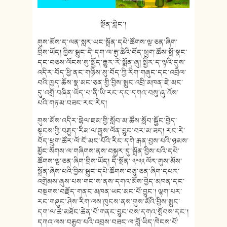
སྔོན་གླེང་།
གུས་མོས་ད་ལན་སླར་ཡང་སྒྲོན་དཔེ་ཚོགས་ལྔ་ཅན་ཞིག་
བྲིས་ཡོད། བྱིས་སྒྲུང་དེ་དག་ལ་རྒྱ་ཆེའི་བོད་ཕྲུག་ཚོས་སྤྲོ་སྣང་
དང་བཅས་ལོངས་སུ་སྤྱོད་རྒྱུར་རེ་སྨོན་ཞུ། སྤྱིེར་ད་ལྟའི་དུས་
འདིར་བོད་ཕྱི་ནང་གཉིས་སུ་བོད་ཀྱི་རིག་གཞུང་དང་འབྲེལ་
བའི་ཁྱད་ཆོས་སྣ་མང་ཅན་གྱི་བྱིས་སྒྲུང་འབྲི་མཁན་ཇེ་མང་
དུ་འགྲོ་བཞིན་ཡོད་པ་ནི་ཡི་རང་དང་དགའ་བསུ་ཞུ་འོས་
པའི་གཏམ་བཟང་རང་རེད།
གུས་མོས་འདིར་བྷེལ་ཇམ་གྱི་སློབ་མ་ཚོས་སློབ་སྦྱོང་བྱེད་
སྟངས་ཀྱི་བརྒྱུད་རིམ་ལ་རྒྱུས་ལོན་བྱུང་བར་མ་ཟད། རང་རེ་
བོད་ཕྲུག་ཚོར་ལོ་ངོ་མང་པོའི་རིང་དགེ་རྒན་བྱས་པའི་ཉམས་
མྱོང་སོགས་ལ་གཞིགས་ནས་བསྐྱར་དུ་སྒྲོན་བྱིས་པའི་དཔེ་
ཚོགས་ལྔ་ཅན་ཞིག་བྲིས་ཡོད། དེ་སྔོན་ ༢༠༢༢ ལོར་གུས་མོས་
སྒྲོན་ཞེས་པའི་བྱིས་སྒྲུང་དཔེ་ཚོགས་བཅུ་ཅན་ཞིག་དཔར་
འགྲེམས་ཞུས་པས་གང་ས་ནས་དགའ་མོས་བྱེད་མཁན་དང་
བསྔགས་བརྗོད་གནང་མཁན་ཡང་མང་པོ་བྱུང་། ལྷག་པར་
རང་གཞུང་ཤེས་རིག་ལས་ཁུངས་ནས་གུས་མོའི་བྱིས་སྒྲུང་
དག་ལ་ཆེ་མཐོང་ཆེན་པོ་གནང་བྱུང་བས་དགའ་སྤོབས་དང་།
དཀའ་ལས་བརྒྱབ་པའི་འབྲས་བཟང་ལ་བློ་ཡིད་ཁེངས་པོ་