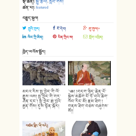
སྡེ་ཚན།:
སྒྱུ་རྩལ།
,
སློབ་གསོ།
ཚན་པ།:
featured
བརྒྱུད་སྐུལ།
ཀྲུའི་ཀྲར།
ངོ་དེབ།
གུ་ཀུལ།+
ལིང་ཀྲི་ཨིན།
པིན་ཀྲིའ་ས།
གློག་འཕྲིན།
ཁྱེད་ལ་འོས་སྦྱོར།
མངའ་རིས་སྤུ་ཧྲེང་གི་ལོ་
༄༅། །བདག་ཉིད་ཆེན་པོ་
རྒྱུས་ལས། སྤུ་ཧྲེང་གི་གར་
སྐྱེས་མཆོག་པོ་ཏོ་བའི་ཆིག་
ཤོན་དང་། སྤུ་ཧྲེང་རྨ་བྱའི་
ལབ་རིང་མོ། རྣམ་ཐིག །
རྒྱན་གོས། དུས་སྟོན་སྐོར།
གནས་ཐིག་བཅས་བཞུགས་
སོ།།