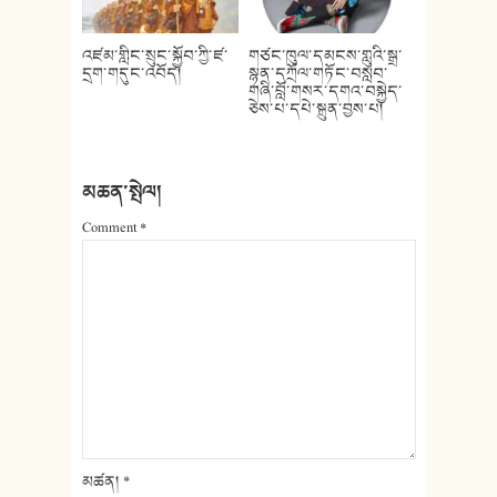
འཛམ་གླིང་སྲུང་སྐྱོབ་ཀྱི་ཛ་
གཙང་ཁུལ་དམངས་གླུའི་སྒྲ་
དྲག་གདུང་འབོད།
སྙན་དཀྲོལ་གཏོང་བསླབ་
གཞི་བློ་གསར་དགའ་བསྐྱེད་
ཅེས་པ་དཔེ་སྐྲུན་བྱས་པ།
མཆན་སྤེལ།
Comment
*
མཚན།
*