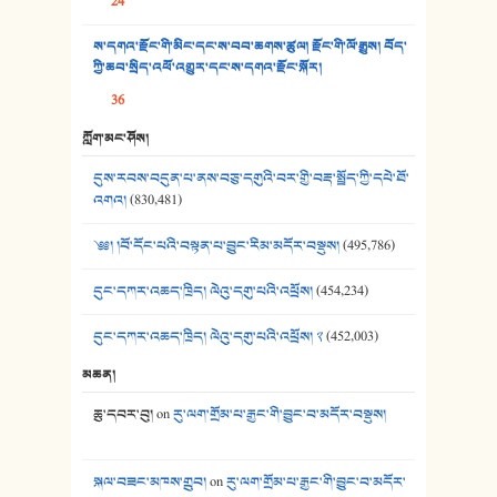
24
37. མཚོ་སྔོན་པོ། - ཟླ་སྒྲོན།
ས་དགའ་རྫོང་གི་མིང་དང་ས་བབ་ཆགས་ཚུལ། རྫོང་གི་ལོ་རྒྱུས། བོད་
38. ཡབ་ཡུམ། - ཟླ་སྒྲོན།
ཀྱི་ཆབ་སྲིད་འཕོ་འགྱུར་དང་ས་དགའ་རྫོང་སྐོར།
36
39. དྲིལ་བུའི་སྐལ་སྒྲ། - ཟླ་སྒྲོན།
ཀློག་མང་ཤོས།
40. ང་ཚོ་ཕན་ཚུན་མཇལ་ནས། - ཟླ་སྒྲོན།
དུས་རབས་བདུན་པ་ནས་བཅུ་དགུའི་བར་གྱི་བརྡ་སྤྲོད་ཀྱི་དཔེ་ཐོ་
41. མཚན་ཚོགས་ཞབས་བྲོ་སྣ་མང་། - བོད་གཞས་ཕྱོགས་བསྒྲིགས།
འགའ།
(830,481)
༄༅། །བོ་དོང་པའི་བསྟན་པ་བྱུང་རིམ་མདོར་བསྡུས།
(495,786)
དུང་དཀར་འཆད་ཁྲིད། ལེའུ་དགུ་པའི་འཕྲོས།
(454,234)
དུང་དཀར་འཆད་ཁྲིད། ལེའུ་དགུ་པའི་འཕྲོས། ༢
(452,003)
མཆན།
ཆུ་དབར་བུ།
on
རུ་ལག་གྲོམ་པ་རྒྱང་གི་བྱུང་བ་མདོར་བསྡུས།
སྐལ་བཟང་མཁས་གྲུབ།
on
རུ་ལག་གྲོམ་པ་རྒྱང་གི་བྱུང་བ་མདོར་