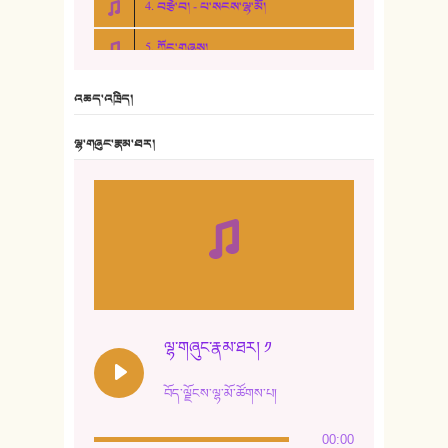
4. བརྩེ་བ། - པ་སངས་ལྷ་མོ།
5. ཀོང་གཞས།
6. ཆོལ་གསུམ་བྲོ་གཞས། - སྒྲོན་གསལ།
འཆད་འཁྲིད།
7. ལྷག་སྒྲོན་ལགས།
ལྷ་གཞུང་རྣམ་ཐར།
8. ཆང་གཞས།
9. ཆང་གཞས། ༢
10. ཆང་གཞས། ༣
11. ལོ་གསར།
12. ལོ་གསར། ༢
ལྷ་གཞུང་རྣམ་ཐར། ༡
13. ཆུང་འདྲིས། - ཟླ་སྒྲོན།
བོད་ལྗོངས་ལྷ་མོ་ཚོགས་པ།
14. སྙིང་རྗེ་མོ། - ཚེ་འགྱུར་མེད།
00:00