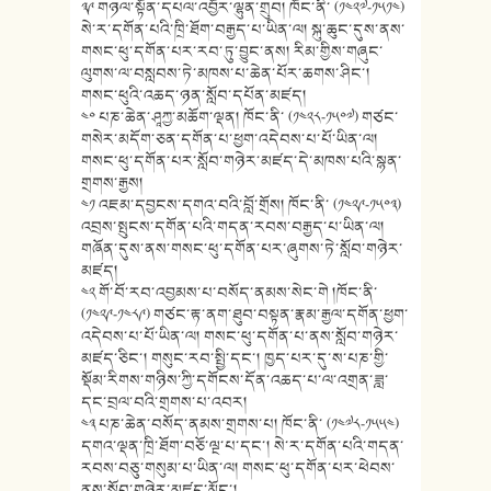
༣༩ གཉལ་སྟོན་དཔལ་འབྱོར་ལྷུན་གྲུབ། ཁོང་ནི་ (༡༤༢༧-༡༥༡༤)
སེ་ར་དགོན་པའི་ཁྲི་ཐོག་བརྒྱད་པ་ཡིན་ལ། སྐུ་ཆུང་དུས་ནས་
གསང་ཕུ་དགོན་པར་རབ་ཏུ་བྱུང་ནས། རིམ་གྱིས་གཞུང་
ལུགས་ལ་བསླབས་ཏེ་མཁས་པ་ཆེན་པོར་ཆགས་ཤིང་།
གསང་ཕུའི་འཆད་ཉན་སློབ་དཔོན་མཛད།
༤༠ པཎ་ཆེན་ཤཱཀྱ་མཆོག་ལྡན། ཁོང་ནི་ (༡༤༢༨-༡༥༠༧) གཙང་
གསེར་མདོག་ཅན་དགོན་པ་ཕྱག་འདེབས་པ་པོ་ཡིན་ལ།
གསང་ཕུ་དགོན་པར་སློབ་གཉེར་མཛད་དེ་མཁས་པའི་སྙན་
གྲགས་རྒྱས།
༤༡ འཇམ་དབྱངས་དགའ་བའི་བློ་གྲོས། ཁོང་ནི་ (༡༤༢༩-༡༥༠༣)
འབྲས་སྤུངས་དགོན་པའི་གདན་རབས་བརྒྱད་པ་ཡིན་ལ།
གཞོན་དུས་ནས་གསང་ཕུ་དགོན་པར་ཞུགས་ཏེ་སློབ་གཉེར་
མཛད།
༤༢ གོ་བོ་རབ་འབྱམས་པ་བསོད་ནམས་སེང་གེ །ཁོང་ནི་
(༡༤༢༩-༡༤༨༩) གཙང་རྟ་ནག་ཐུབ་བསྟན་རྣམ་རྒྱལ་དགོན་ཕྱག་
འདེབས་པ་པོ་ཡིན་ལ། གསང་ཕུ་དགོན་པ་ནས་སློབ་གཉེར་
མཛད་ཅིང་། གསུང་རབ་སྤྱི་དང་། ཁྱད་པར་དུ་ས་པཎ་གྱི་
སྡོམ་རིགས་གཉིས་ཀྱི་དགོངས་དོན་འཆད་པ་ལ་འགྲན་ཟླ་
དང་བྲལ་བའི་གྲགས་པ་འབར།
༤༣ པཎ་ཆེན་བསོད་ནམས་གྲགས་པ། ཁོང་ནི་ (༡༤༧༨-༡༥༥༤)
དགའ་ལྡན་ཁྲི་ཐོག་བཅོ་ལྔ་པ་དང་། སེ་ར་དགོན་པའི་གདན་
རབས་བཅུ་གསུམ་པ་ཡིན་ལ། གསང་ཕུ་དགོན་པར་ཕེབས་
ནས་སློབ་གཉེར་མཛད་མྱོང་།