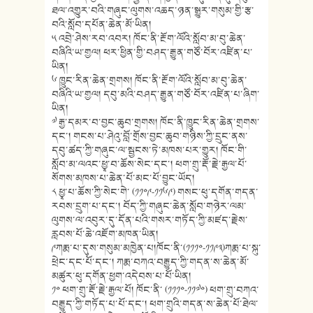
ཐལ་འགྱུར་བའི་གཞུང་ལུགས་འཆད་ཉན་སྒྱུར་གསུམ་གྱི་རྩ་
བའི་སློབ་དཔོན་ཆེན་མོ་ཡིན།
༥ འབྲེ་ཤེས་རབ་འབར། ཁོང་ནི་རྔོག་ལོའི་སློབ་མ་བུ་ཆེན་
བཞིའི་ཡ་གྱལ། ཕར་ཕྱིན་གྱི་བཤད་རྒྱུན་གཙོ་བོར་འཛིན་པ་
ཡིན།
༦ ཁྱུང་རིན་ཆེན་གྲགས། ཁོང་ནི་རྔོག་ལོའི་སློབ་མ་བུ་ཆེན་
བཞིའི་ཡ་གྱལ། དབུ་མའི་བཤད་རྒྱུན་གཙོ་བོར་འཛིན་པ་ཞིག་
ཡིན།
༧ རྒྱ་དམར་བ་བྱང་ཆུབ་གྲགས། ཁོང་ནི་ཁྱུང་རིན་ཆེན་གྲགས་
དང་། གངས་པ་ཤེའུ་བློ་གྲོས་བྱང་ཆུབ་གཉིས་ཀྱི་དྲུང་ནས་
དབུ་ཚད་ཀྱི་གཞུང་ལ་སྦྱངས་ཏེ་མཁས་པར་གྱུར། ཁོང་གི་
སློབ་མ་ལའང་ཕྱྭ་བ་ཆོས་སེང་དང་། ཕག་གྲུ་རྡོ་རྗེ་རྒྱལ་པོ་
སོགས་མཁས་པ་ཆེན་པོ་མང་པོ་བྱུང་ཡོད།
༨ ཕྱྭ་པ་ཆོས་ཀྱི་སེང་གེ་ (༡༡༠༩-༡༡༦༩) གསང་ཕུ་དགོན་གདན་
རབས་དྲུག་པ་དང་། བོད་ཀྱི་གཞུང་ཆེན་སློབ་གཉེར་ལམ་
ལུགས་ལ་འབུར་དུ་དོན་པའི་གསར་གཏོད་ཀྱི་མཛད་རྗེས་
རླབས་པོ་ཆེ་འཇོག་མཁན་ཡིན།
༩ཀརྨ་པ་དུས་གསུམ་མཁྱེན་པ།ཁོང་ནི་(༡༡༡༠-༡༡༩༣)ཀརྨ་པ་སྐུ་
ཕྲེང་དང་པོ་དང་། ཀརྨ་བཀའ་བརྒྱུད་ཀྱི་གདན་ས་ཆེན་མོ་
མཚུར་ཕུ་དགོན་ཕྱག་འདེབས་པ་པོ་ཡིན།
༡༠ ཕག་གྲུ་རྡོ་རྗེ་རྒྱལ་པོ། ཁོང་ནི་ (༡༡༡༠-༡༡༧༠) ཕག་གྲུ་བཀའ་
བརྒྱུད་ཀྱི་གཏོད་པ་པོ་དང་། ཕག་གྲུའི་གདན་ས་ཆེན་པོ་ཐེལ་