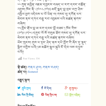
༤༤ ཀུན་མཁྱེན་འཇམ་དབྱངས་བཞད་པ་ངག་དབང་བརྩོན་
འགྲུས། ཁོང་ནི་ (༡༦༤༨-༡༧༢༢) མདོ་སྨད་བླ་བྲང་བཀྲ་ཤིས་
འཁྱིལ་ཕྱག་འདེབས་པ་པོ་ཡིན་ལ། གསང་ཕུ་དགོན་པར་
ཕེབས་ནས་དཀའ་བཅུ་རབ་འབྱམས་པའི་མཚན་རྟགས་
བཞེས།
༤༥ ཀློང་རྡོལ་བླ་མ་ངག་དབང་བློ་བཟང་། ཁོང་གིས་
(༡༧༡༩-༡༧༩༤) དགུང་ལོ་སོ་གསུམ་ཐོག་གསང་ཕུ་དགོན་པར་
ཕེབས་ནས་དཀའ་བཅུ་པའི་མཚན་རྟགས་བཞེས།
ཡོང་ཁུངས། གུས་པ་དྲང་ཤེད་ནས་དཔེ་ཀློག་གི་ཞོར་དུ་སྡུད་
སྒྲིག་བགྱིས་པའོ། །ཨ་མཆོག་སྤྲུལ་སྐུའི་ངོ་དེབ་ལས་བཏུས་
པའོ།།
Post Views:
534
སྡེ་ཚན།:
གནའ་ཤུལ།
,
གནས་བཤད།
ཚན་པ།:
featured
བརྒྱུད་སྐུལ།
ཀྲུའི་ཀྲར།
ངོ་དེབ།
གུ་ཀུལ།+
ལིང་ཀྲི་ཨིན།
པིན་ཀྲིའ་ས།
གློག་འཕྲིན།