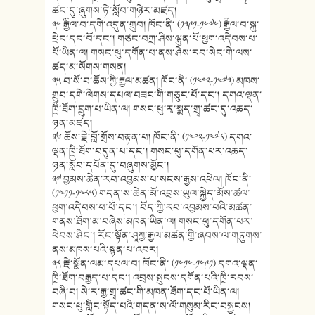
ཚང་དུ་ཞུགས་ཏེ་སློབ་གཉེར་མཛད།
༣༤ ༸རྒྱལ་བ་དགེ་འདུན་གྲུབ། ཁོང་ནི་ (༡༣༩༡-༡༤༧༤) ༸རྒྱལ་བ་སྐུ་
ཕྲེང་དང་བོ་དང་། གཙང་བཀྲ་ཤིས་ལྷུན་པོ་ཕྱག་འདེབས་པ་
པོ་ཡིན་ལ། གསང་ཕུ་དགོན་པ་ནས་ཤེས་རབ་སེང་གེ་ལས་
ཚད་མ་སོགས་གསན།
༣༥ བ་སོ་བ་ཆོས་ཀྱི་རྒྱལ་མཚན། ཁོང་ནི་ (༡༤༠༢-༡༤༧༣) མཁས་
གྲུབ་དགེ་ལེགས་དཔལ་བཟང་གི་གཅུང་པོ་དང་། དགའ་ལྡན་
ཁྲི་ཐོག་དྲུག་པ་ཡིན་ལ། གསང་ཕུ་རྭ་སྨད་གྲྭ་ཚང་དུ་འཆད་
ཉན་མཛད།
༣༦ ཆོས་རྗེ་བློ་གྲོས་བརྟན་པ། ཁོང་ནི་ (༡༤༠༢-༡༤༧༨) དགའ་
ལྡན་ཁྲི་ཐོག་བདུན་པ་དང་། གསང་ཕུ་དགོན་པར་འཆད་
ཉན་སློབ་དཔོན་དུ་བཞུགས་མྱོང་།
༣༧ བྱམས་ཆེན་རབ་འབྱམས་པ་སངས་རྒྱས་འཕེལ། ཁོང་ནི་
(༡༤༡༡-༡༤༨༥) གདན་ས་ཆེན་མོ་འབྲས་ཡུལ་སྐྱེད་མོས་ཚལ་
ཕྱག་འདེབས་པ་པོ་དང་། བོད་ཀྱི་རབ་འབྱམས་པའི་མཚན་
གནས་ཐོག་མ་བཞེས་མཁན་ཡིན་ལ། གསང་ཕུ་དགོན་པར་
ཕེབས་ཤིང་། རོང་སྟོན་ཤཱཀྱ་རྒྱལ་མཚན་གྱི་ཞབས་ལ་གཏུགས་
ནས་མཁས་པའི་སྙན་པ་འབར།
༣༨ རྗེ་སྨོན་ལམ་དཔལ་བ། ཁོང་ནི་ (༡༤༡༤-༡༤༩༡) དགའ་ལྡན་
ཁྲི་ཐོག་བརྒྱད་པ་དང་། འབྲས་སྤུངས་དགོན་པའི་ཁྲི་རབས་
བཞི་བ། སེ་ར་རྒྱ་གྲྭ་ཚང་གི་མཁན་ཐོག་དང་པོ་ཡིན་ལ།
གསང་ཕུ་གླིང་སྟོད་པའི་གདན་ས་ལོ་གསུམ་རིང་བསྐྱངས།