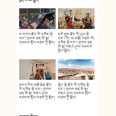
ཁྱེད་ལ་འོས་སྦྱོར།
ས་དགའ་རྫོང་གི་དགོན་སྡེ་
དགེ་རྒྱས་རྫོང་གི་ཡུལ་སྡེ་
དང་། གྲགས་ཅན་མི་སྣ།
དང་། རི། ལ། མཚོ། གཙང་པོ།
དམངས་སྲོལ་བཅས་ཀྱི་སྐོར།
དགོན་སྡེ་དང་། གྲགས་ཅན་
མི་སྣ། གནའ་ཤུལ། དམངས་
སྲོལ་སྐོར།
མངའ་རིས་མཚོ་ཆེན་རྫོང་
སྒེར་རྩེ་རྫོང་གི་དགོན་སྡེ་
གི་དགོན་སྡེ་དང་། གྲགས་
དང་། གྲགས་ཅན་མི་སྣ།
ཅན་མི་སྣ། གནའ་ཤུལ།
གནའ་ཤུལ། དམངས་སྲོལ་
དམངས་སྲོལ་བཅས་ཀྱི་སྐོར།
བཅས་ཀྱི་སྐོར།