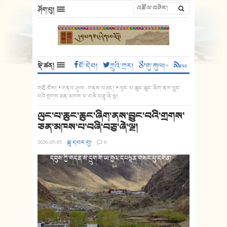
ཤོག་བུ།
སྡེ་ཚན།
ངོ་དེབ།
ཀྲུའི་ཀྲར།
གུ་ཀུལ།+
rss
གཙོ་ངོས།
གནའ་ཤུལ།
,
གནས་བཤད།
ལུང་པ་ཆུང་ཆུང་ཞིག་ནས་བྱུང་
བའི་གྲགས་ཅན་མཁས་པ་བཞི་བཅུ་ཞེ་ལྔ།
ལུང་པ་ཆུང་ཆུང་ཞིག་ནས་བྱུང་བའི་གྲགས་
ཅན་མཁས་པ་བཞི་བཅུ་ཞེ་ལྔ།
2026-05-05
·
ཆུ་དབར་བུ།
·
0