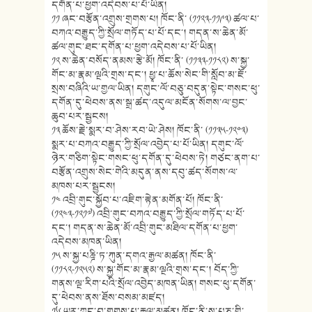
དགོན་པ་ཕྱག་འདེབས་པ་པོ་ཡིན།
༡༡ ཞང་བརྩོན་འགྲུས་གྲགས་པ། ཁོང་ནི་ (༡༡༢༣-༡༡༩༣) ཚལ་པ་
བཀའ་བརྒྱུད་ཀྱི་སྲོལ་གཏོད་པ་པོ་དང་། གདན་ས་ཆེན་མོ་
ཚལ་གུང་ཐང་དགོན་པ་ཕྱག་འདེབས་པ་པོ་ཡིན།
༡༢ ས་ཆེན་བསོད་ནམས་རྩེ་མོ། ཁོང་ནི་ (༡༡༣༣-༡༡༨༢) ས་སྐྱ་
གོང་མ་རྣམ་ལྔའི་གྲས་དང་། ཕྱྭ་པ་ཆོས་སེང་གི་སློབ་མ་ཇོ་
སྲས་བཞིའི་ཡ་གྱལ་ཡིན། དགུང་ལོ་བཅུ་བདུན་སྟེང་གསང་ཕུ་
དགོན་དུ་ཕེབས་ནས་སྒྲ་ཚད་འདུལ་མངོན་སོགས་ལ་བྱང་
ཆུབ་པར་སྦྱངས།
༡༣ ཆོས་རྗེ་སྨར་བ་ཤེས་རབ་ཡེ་ཤེས། ཁོང་ནི་ (༡༡༣༥-༡༢༠༣)
སྨར་པ་བཀའ་བརྒྱུད་ཀྱི་སྲོལ་འབྱེད་པ་པོ་ཡིན། དགུང་ལོ་
ཉེར་གཅིག་སྟེང་གསང་ཕུ་དགོན་དུ་ཕེབས་ཏེ། གཙང་ནག་པ་
བརྩོན་འགྲུས་སེང་གེའི་མདུན་ནས་དབུ་ཚད་སོགས་ལ་
མཁས་པར་སྦྱངས།
༡༤ འབྲི་གུང་སྐྱོབ་པ་འཇིག་རྟེན་མགོན་པོ། ཁོང་ནི་
(༡༢༤༣-༡༢༡༧) འབྲི་གུང་བཀའ་བརྒྱུད་ཀྱི་སྲོལ་གཏོད་པ་པོ་
དང་། གདན་ས་ཆེན་མོ་འབྲི་གུང་མཐིལ་དགོན་པ་ཕྱག་
འདེབས་མཁན་ཡིན།
༡༥ ས་སྐྱ་པཎྜི་ཏ་ཀུན་དགའ་རྒྱལ་མཚན། ཁོང་ནི་
(༡༡༨༢-༡༢༥༢) ས་སྐྱ་གོང་མ་རྣམ་ལྔའི་གྲས་དང་། བོད་ཀྱི་
གནས་ལྔ་རིག་པའི་སྲོལ་འབྱེད་མཁན་ཡིན། གསང་ཕུ་དགོན་
དུ་ཕེབས་ནས་ཐོས་བསམ་མཛད།
༡༦ ཡར་ཀླུང་བ་གྲགས་པ་རྒྱལ་མཚན། ཁོང་ནི་ས་པཎ་གྱི་