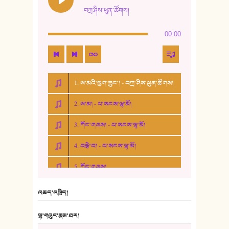
བཀྲ་ཤིས་ཕུན་ཚོགས།
00:00
1. ཨ་མའི་ཕྱག་ཟུང་། - བཀྲ་ཤིས་ཕུན་ཚོགས།
2. ཨ་མ། - པ་སངས་ལྷ་མོ།
3. ཀོང་གཞས། - པ་སངས་ལྷ་མོ།
4. བརྩེ་བ། - པ་སངས་ལྷ་མོ།
5. ཀོང་གཞས།
6. ཆོལ་གསུམ་བྲོ་གཞས། - སྒྲོན་གསལ།
འཆད་འཁྲིད།
7. ལྷག་སྒྲོན་ལགས།
ལྷ་གཞུང་རྣམ་ཐར།