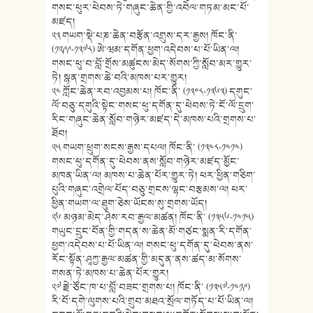
གསང་ཕུར་ཕེབས་ཏེ་གཞུང་ཆེན་གྱི་འབེལ་གཏམ་མང་པོ་
མཛད།
༢༣ གཡག་སྡེ་པཎ་ཆེན་བརྩོན་འགྲུས་དར་རྒྱས། ཁོང་ནི་
(༡༢༩༩-༡༣༧༨) ཨེ་ཝམ་དགོན་ཕྱག་འདེབས་པ་པོ་ཡིན་ལ།
གསང་ཕུ་བ་བློ་གྲོས་མཚུངས་མེད་སོགས་ཀྱི་སློབ་མར་གྱུར་
ཏེ། སྙན་གྲགས་ཆེ་བའི་མཁས་པར་གྱུར།
༢༤ ཀློང་ཆེན་རབ་འབྱམས་པ། ཁོང་ནི་ (༡༣༠༨-༡༣༦༣) དགུང་
ལོ་བཅུ་དགུའི་སྟེང་གསང་ཕུ་དགོན་དུ་ཕེབས་ཏེ་ངོ་ལོ་དྲུག་
རིང་གཞུང་ཆེན་སློབ་གཉེར་མཛད་དེ་མཁས་པའི་གྲགས་པ་
ཐོབ།
༢༥ གཡག་ཕྲུག་སངས་རྒྱས་དཔལ། ཁོང་ནི་ (༡༣༤༨-༡༤༡༤)
གསང་ཕུ་དགོན་དུ་ཕེབས་ནས་སློབ་གཉེར་མཛད་མྱོང་
མཁན་ཡིན་ལ། མཁས་པ་ཆེན་པོར་གྱུར་ཏེ། ཕར་ཕྱིན་གཅིག་
པུའི་གཞུང་འགྲེལ་པོད་བཅུ་གྲངས་ལྷང་བརྩམས་ལ། ཕར་
ཕྱིན་གཡག་ལ་ཐུག་ཅེས་ཡོངས་སུ་གྲགས་ཡོད།
༢༦ མཉམ་མེད་ཤེས་རབ་རྒྱལ་མཚན། ཁོང་ནི་ (༡༣༥༦-༡༤༡༥)
གཡུང་དྲུང་བོན་གྱི་གདན་ས་ཆེན་མོ་གཙང་སྨན་རི་དགོན་
ཕྱག་འདེབས་པ་པོ་ཡིན་ལ། གསང་ཕུ་དགོན་དུ་ཕེབས་ནས་
རོང་སྟོན་ཤཱཀྱ་རྒྱལ་མཚན་གྱི་མདུན་ནས་ཚད་མ་སོགས་
གསན་ཏེ་མཁས་པ་ཆེན་པོར་གྱུར།
༢༧ རྗེ་ཙོང་ཁ་པ་བློ་བཟང་གྲགས་པ། ཁོང་ནི་ (༡༣༥༧-༡༤༡༩)
རི་བོ་དགེ་ལུགས་པའི་གྲུབ་མཐའ་སྲོལ་གཏོད་པ་པོ་ཡིན་ལ།