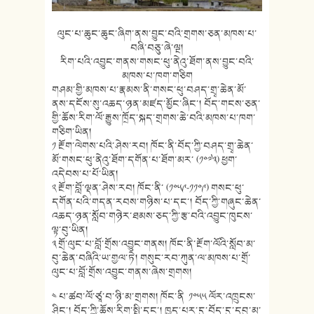
ལུང་པ་ཆུང་ཆུང་ཞིག་ནས་བྱུང་བའི་གྲགས་ཅན་མཁས་པ་
བཞི་བཅུ་ཞེ་ལྔ།
རིག་པའི་འབྱུང་གནས་གསང་ཕུ་ནེའུ་ཐོག་ནས་བྱུང་བའི་
མཁས་པ་ཁག་གཅིག
གཤམ་གྱི་མཁས་པ་རྣམས་ནི་གསང་ཕུ་བཤད་གྲྭ་ཆེན་མོ་
ནས་དངོས་སུ་འཆད་ཉན་མཛད་མྱོང་ཞིང་། བོད་གངས་ཅན་
གྱི་ཆོས་རིག་ལོ་རྒྱུས་ཁྲོད་སྐད་གྲགས་ཆེ་བའི་མཁས་པ་ཁག་
གཅིག་ཡིན།
༡ རྔོག་ལེགས་པའི་ཤེས་རབ། ཁོང་ནི་བོད་ཀྱི་བཤད་གྲྭ་ཆེན་
མོ་གསང་ཕུ་ནེའུ་ཐོག་དགོན་པ་ཐོག་མར་ (༡༠༧༣) ཕྱག་
འདེབས་པ་པོ་ཡིན།
༢ རྔོག་བློ་ལྡན་ཤེས་རབ། ཁོང་ནི་ (༡༠༥༩-༡༡༠༩) གསང་ཕུ་
དགོན་པའི་གདན་རབས་གཉིས་པ་དང་། བོད་ཀྱི་གཞུང་ཆེན་
འཆད་ཉན་སློབ་གཉེར་ཐམས་ཅད་ཀྱི་རྩ་བའི་འབྱུང་ཁུངས་
ལྟ་བུ་ཡིན།
༣ གྲོ་ལུང་པ་བློ་གྲོས་འབྱུང་གནས། ཁོང་ནི་རྔོག་ལོའི་སློབ་མ་
བུ་ཆེན་བཞིའི་ཡ་གྱལ་ཏེ། གསུང་རབ་ཀུན་ལ་མཁས་པ་གྲོ་
ལུང་པ་བློ་གྲོས་འབྱུང་གནས་ཞེས་གྲགས།
༤ པ་ཚབ་ལོ་ཙཱ་བ་ཉི་མ་གྲགས། ཁོང་ནི ༡༠༥༥ ལོར་འཁྲུངས་
ཤིང་། བོད་ཀྱི་ཆོས་རིག་སྤྱི་དང་། ཁྱད་པར་དུ་བོད་དུ་དབུ་མ་