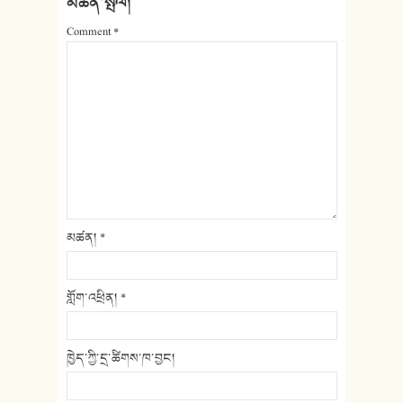
མཆན་སྤེལ།
Comment
*
མཚན།
*
གློག་འཕྲིན།
*
ཁྱེད་ཀྱི་དྲ་ཚིགས་ཁ་བྱང།