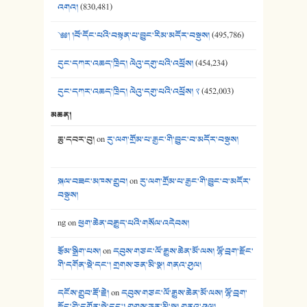
41. མཚན་ཚོགས་ཞབས་བྲོ་སྣ་མང་། - བོད་གཞས་ཕྱོགས་བསྒྲིགས།
འགའ།
(830,481)
༄༅། །བོ་དོང་པའི་བསྟན་པ་བྱུང་རིམ་མདོར་བསྡུས།
(495,786)
དུང་དཀར་འཆད་ཁྲིད། ལེའུ་དགུ་པའི་འཕྲོས།
(454,234)
དུང་དཀར་འཆད་ཁྲིད། ལེའུ་དགུ་པའི་འཕྲོས། ༢
(452,003)
མཆན།
ཆུ་དབར་བུ།
on
རུ་ལག་གྲོམ་པ་རྒྱང་གི་བྱུང་བ་མདོར་བསྡུས།
སྐལ་བཟང་མཁས་གྲུབ།
on
རུ་ལག་གྲོམ་པ་རྒྱང་གི་བྱུང་བ་མདོར་
བསྡུས།
ng
on
ཕྱག་ཆེན་བརྒྱུད་པའི་གསོལ་འདེབས།
རྩོམ་སྒྲིག་པས།
on
དབུས་གཙང་ལོ་རྒྱུས་ཆེན་མོ་ལས། ལྷོ་བྲག་རྫོང་
གི་དགོན་སྡེ་དང་། གྲགས་ཅན་མི་སྣ། གནའ་ཤུལ།
དངོས་གྲུབ་རྡོ་རྗེ།
on
དབུས་གཙང་ལོ་རྒྱུས་ཆེན་མོ་ལས། ལྷོ་བྲག་