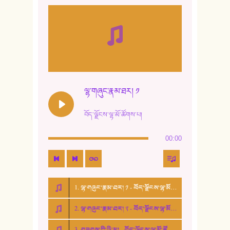
8. ཆང་གཞས།
9. ཆང་གཞས། ༢
10. ཆང་གཞས། ༣
11. ལོ་གསར།
12. ལོ་གསར། ༢
ལྷ་གཞུང་རྣམ་ཐར། ༡
13. ཆུང་འདྲིས། - ཟླ་སྒྲོན།
བོད་ལྗོངས་ལྷ་མོ་ཚོགས་པ།
14. སྙིང་རྗེ་མོ། - ཚེ་འགྱུར་མེད།
00:00
15. ཤམ་པ་ལ་ཡི་སྲས་མོ།
16. ལྷ་བུ་དར་བུ།
1. ལྷ་གཞུང་རྣམ་ཐར། ༡ - བོད་ལྗོངས་ལྷ་མོ་ཚོགས་པ།
17. ང་བོད་པ་ཡིན། - ཕུར་བུ་རྣམ་རྒྱལ།
2. ལྷ་གཞུང་རྣམ་ཐར། ༢ - བོད་ལྗོངས་ལྷ་མོ་ཚོགས་པ།
18. ང་ལ་བྱམས་པའི་ཨ་མ།
3. གཟུགས་ཀྱི་ཉི་མ། - བོད་ལྗོངས་ལྷ་མོ་ཚོགས་པ།