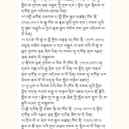
སློབ་མ་གྲགས་ཅན་བརྒྱད་ཀྱི་གྲས་དང་། སྟོད་ལུང་སྡིངས་ཀ་
དགོན་ཕྱག་འདེབས་མཁན་ཡིན།
༡༧ འགྲོ་མགོན་འཕགས་པ་བློ་གྲོས་རྒྱལ་མཚན། ཁོང་ནི་
(༡༢༣༥-༡༢༨༠) ས་སྐྱ་གོང་མ་རྣམ་ལྔའི་གྲས་དང་། གསང་ཕུའི་
གྲྭ་ཚང་བཅུའི་ཡ་གྱལ་རྣམ་རྒྱལ་གསེར་ཁང་ཕྱག་འདེབས་པ་
པོ་ཡིན།
༡༨ དཔང་ལོ་ཙཱ་བ་བློ་གྲོས་བརྟན་པ། ཁོང་ནི་ (༡༢༧༦-༡༣༤༢)
བསྟན་བཅོས་བརྩམས་པ་དང་བསྒྱུར་བ་མང་བའི་ལོ་ཙཱ་བ་
སྐད་གྲགས་ཅན་ཞིག་ཡིན་ལ། གསང་ཕུ་དགོན་ནས་འཆད་
ཉན་མཛད་དེ་བསྐྱངས།
༡༩ རྟོགས་ལྡན་གྲགས་པ་སེང་གེ །ཁོང་ནི་ (༡༢༨༣-༡༣༤༦) ཞྭ་
དམར་ཀརྨ་པའི་སྐུ་ཕྲེང་དང་པོ་ཡིན་ལ། སྟོད་ལུང་གནས་
ནང་དགོན་པ་ཕྱག་འདེབས་པ་པོ་ཡིན། གསང་ཕུ་དགོན་པར་
ཕེབས་ནས་ངོ་ལོ་བདུན་རིང་སློབ་གཉེར་མཛད།
༢༠ འུ་ཡུག་པ་རིགས་པའི་སེང་གེ །ཁོང་ནི་གསང་ཕུའི་གླིང་
སྟོད་གདན་རབས་བཅུ་བ་གཉལ་ཞིག་འཇམ་དཔལ་རྡོ་རྗེའི་
སློབ་མ་དང་། རྗེས་སུ་ས་སྐྱ་པཎ་ཆེན་གྱི་སློབ་མར་གྱུར་ཏེ། ས་
སྐྱའི་བཤད་གྲྭ་བསྐྱངས།
༢༡ རྗེ་དབོན་བློ་བཟང་ཉི་མ། ཁོང་ནི་ (༡༤༢༩-༡༥༠༠) རྭ་སྟོད་
དགོན་པསི་འཆད་ཉན་སློབ་དཔོན་ཐོག་མ་དེ་ཡིན།
༢༢ དོལ་པོ་པ་ཤེས་རབ་རྒྱལ་མཚན། ཁོང་ནི་ (༡༢༩༢-༡༣༦༡)
རྒྱལ་བ་ཇོ་ནང་པའི་གྲུབ་མཐའ་གསར་དུ་སྤེལ་བ་པོ་ཡིན་ལ།