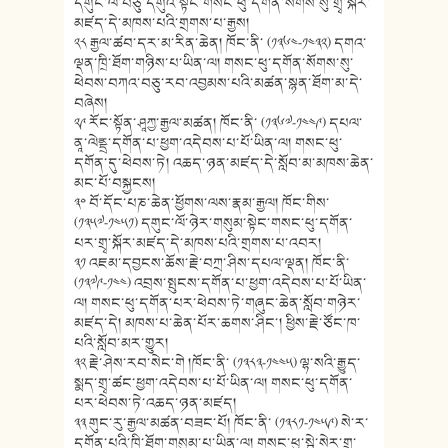
དགུང་ལོ་བཅུ་དགུའི་སྟེང་གསང་ཕུ་དགོན་སོགས་སུ་གྲྭ་སྐོར་
མཛད་དེ་མཁས་པའི་གྲགས་པ་རྒྱས།
༢༨ རྒྱལ་ཚབ་དར་མ་རིན་ཆེན། ཁོང་ནི་ (༡༣༦༤-༡༤༣༢) དགའ་
ལྡན་ཁྲི་ཐོག་གཉིས་པ་ཡིན་ལ། གསང་ཕུ་དགོན་སོགས་སུ་
ཕེབས་བཀའ་བཅུ་རབ་འབྱམས་པའི་མཚན་སྙན་ཐོག་མ་དེ་
བཞེས།
༢༩ རོང་སྟོན་ཤཱཀྱ་རྒྱལ་མཚན། ཁོང་ནི་ (༡༣༦༧-༡༤༤༩) དཔལ་
ནཱ་ལེནྡྲ་དགོན་པ་ཕྱག་འདེབས་པ་པོ་ཡིན་ལ། གསང་ཕུ་
དགོན་དུ་ཕེབས་ཏེ། འཆད་ཉན་མཛད་དེ་སློབ་མ་མཁས་ཆེན་
མང་པོ་བསྐྱངས།
༣༠ བོ་དོང་པཎ་ཆེན་ཕྱོགས་ལས་རྣམ་རྒྱལ། ཁོང་གིས་
(༡༣༥༧-༡༤༥༡) དགུང་ལོ་ཉེར་གསུམ་སྟེང་གསང་ཕུ་དགོན་
པར་གྲྭ་སྐོར་མཛད་དེ་མཁས་པའི་གྲགས་པ་འབར།
༣༡ འཇམ་དབྱངས་ཆོས་རྗེ་བཀྲ་ཤིས་དཔལ་ལྡན། ཁོང་ནི་
(༡༣༧༩-༡༤༤) འབྲས་སྤུངས་དགོན་པ་ཕྱག་འདེབས་པ་པོ་ཡིན་
ལ། གསང་ཕུ་དགོན་པར་ཕེབས་ཏེ་གཞུང་ཆེན་སློབ་གཉེར་
མཛད་དེ། མཁས་པ་ཆེན་པོར་ཆགས་ཤིང་། ཕྱིས་རྗེ་ཙོང་ཁ་
པའི་སློབ་མར་གྱུར།
༣༢ རྗེ་ཤེས་རབ་སེང་གེ །ཁོང་ནི་ (༡༣༨༣-༡༤༤༥) ལྷ་སའི་རྒྱུད་
སྨད་གྲྭ་ཚང་ཕྱག་འདེབས་པ་པོ་ཡིན་ལ། གསང་ཕུ་དགོན་
པར་ཕེབས་ཏེ་འཆད་ཉན་མཛད།
༣༣ གུང་རུ་རྒྱལ་མཚན་བཟང་པོ། ཁོང་ནི་ (༡༣༨༡-༡༤༥༩) སེ་ར་
དགོན་པའི་ཁྲི་ཐོག་གསུམ་པ་ཡིན་ལ། གསང་ཕུ་སྦེ་སེར་གྲྭ་