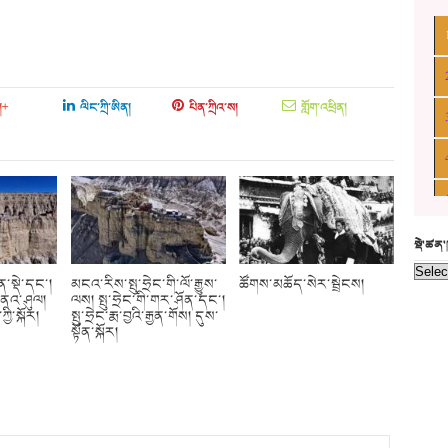
།+
ལིང་ཀྲི་ཨིན།
པིན་ཀྲིའ་ས།
གློག་འཕྲིན།
སྡེ་ཚན
ན་སྡེ་དང་།
མངའ་རིས་སྤུ་ཧྲེང་གི་ལོ་རྒྱུས་
ཚོགས་མཆོད་སེར་སྦྲེངས།
གནའ་ཤུལ།
ལས། སྤུ་ཧྲེང་གི་གར་ཤོན་དང་།
ི་སྐོར།
སྤུ་ཧྲེང་རྨ་བྱའི་རྒྱན་གོས། དུས་
སྟོན་སྐོར།