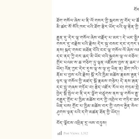
བོ
ཐོག་གསོལ་ཞེས་པ་ནི་ལོ་གསར་གྱི་སྐབས་སུ་བོད་པ་
མི་ཚང་སོ་སོའི་ཁང་པའི་ཐོག་རྩེར་ཡོད་པའི་ལྷ་རྟེན་གྱ
རྒྱུན་དུ་དེར་ལྷ་གསོལ་ཞེས་བརྗོད་པ་མང་། དེ་ཡང་སྤ
གསར་དུ་བརྗེས་པའི་རྗེས། དེར་སྐུ་བསང་དང་དཀར་
ནས། སྐད་གསང་མཐོན་པོའི་ངང་ལྷ་གསོལ་ལོ་ཞེས་ལ
དང་ནད་ཀྱི་བར་ཆད་མི་ཡོང་བའི་སྐྱབས་ལྷ་ལ་བཅོལ་ག
གྲོང་པའམ་ས་ཆ་གཅིག་ཏུ་ལྷན་འཛོམས་བྱས་ན་ཆང་འ
ཡོད། འོན་ཀྱང་དེང་དུས་ལྷ་ས་ལྟ་བུ་ཡིན་ན། ཐོག་ཁའ
ནོམ་པ་བྱས་པའི་རྗེས། སྒོ་རའི་ཁྱིམ་མཚེས་རྣམས་རྒ
ལྟར་ལྷ་གསོལ་གྱི་མཛད་སྒོ་རྣམས་གཉེར། དེ་ནས་ར
དང་གླུ་གཞས་གཏོང་བ། རྩེད་འཇོར་རོལ་བ། གཏམ་གླེང་
བྱེད་སྒོ་སྤེལ་བ་ནི་དར་ལྕོག་བཙུགས་ནས་ལྷ་གསོལ་ར
བརྒྱུད་གྲོང་པ་ཁྱིམ་མཚེས་བར་གྱི་འབྲེལ་བ་གཏིང་ཟ
ཡིན་པས། གྲོང་པ་ཁྱིམ་མཚེས་བར་གྱི་འགལ་རྐྱེན་
ཤུགས་ལྡན་པའི་དགེ་མཚན་ཐོན་གྱི་ཡོད།།
བོད་ལྗོངས་འཕྲིན་དྲ་ལས་བཏུས།
Post Views:
1,312