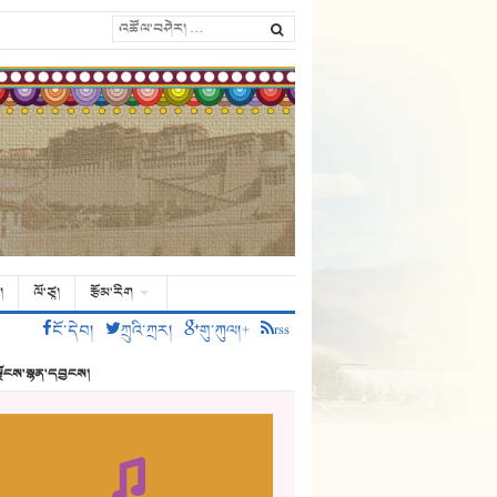
།
ལོ་ཙཱ།
རྩོམ་རིག
ངོ་དེབ།
ཀྲུའི་ཀྲར།
གུ་ཀུལ།+
rss
ྗོངས་སྙན་དབྱངས།