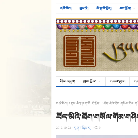
གཙོ་ངོས།
ཡུལ་སྡེ།
མི་སྣ་ངོ་སྤྲོད།
བརྡ་སྤྲོད།
ཞིབ་འཇུག
ཡུལ་སྲོལ།
གནའ་ཤུལ།
ག
གཙོ་ངོས།
དུས་ཆེན་ཁག་གི་ངོ་སྤྲོད།
བོད་མིའི་ཐོག་གསོལ་གོམ་ག
བོད་མིའི་ཐོག་གསོལ་གོམ་གཤི
2017-10-22
·
བྲག་གཞིས་བུ།
·
0