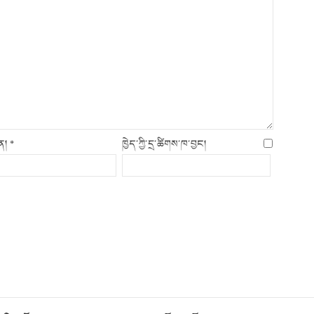
ིན།
*
ཁྱེད་ཀྱི་དྲ་ཚིགས་ཁ་བྱང།