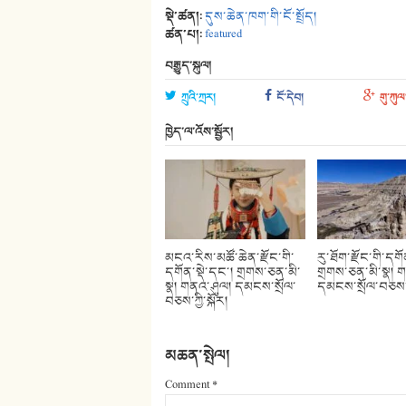
སྡེ་ཚན།:
དུས་ཆེན་ཁག་གི་ངོ་སྤྲོད།
ཚན་པ།:
featured
བརྒྱུད་སྐུལ།
ཀྲུའི་ཀྲར།
ངོ་དེབ།
གུ་ཀུལ
ཁྱེད་ལ་འོས་སྦྱོར།
མངའ་རིས་མཚོ་ཆེན་རྫོང་གི་
རུ་ཐོག་རྫོང་གི་དགོ
དགོན་སྡེ་དང་། གྲགས་ཅན་མི་
གྲགས་ཅན་མི་སྣ། 
སྣ། གནའ་ཤུལ། དམངས་སྲོལ་
དམངས་སྲོལ་བཅས་ཀྱ
བཅས་ཀྱི་སྐོར།
མཆན་སྤེལ།
Comment
*