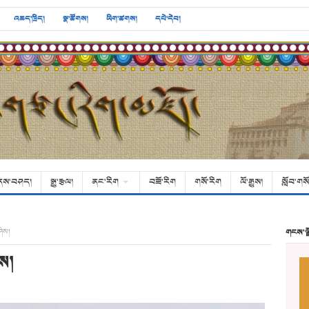
འཆད་ཁྲིད།
སྣ་ཚོགས།
ཡིག་ཚགས།
དཔེ་དེབ།
ནས་བཤད།
སྒྱུ་རྩལ།
ནང་རིག
བཟོ་རིག
གསོ་རིག
ལོ་རྒྱུས།
སློབ་གསོ
ཤིས།
གངས་ལ
ས།