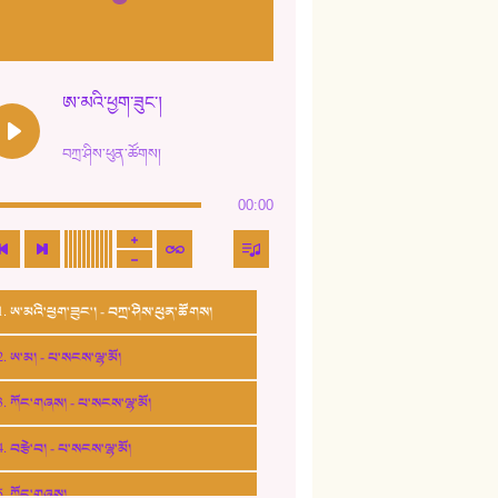
ཨ་མའི་ཕྱག་ཟུང་།
བཀྲ་ཤིས་ཕུན་ཚོགས།
00:00
1. ཨ་མའི་ཕྱག་ཟུང་། - བཀྲ་ཤིས་ཕུན་ཚོགས།
2. ཨ་མ། - པ་སངས་ལྷ་མོ།
3. ཀོང་གཞས། - པ་སངས་ལྷ་མོ།
4. བརྩེ་བ། - པ་སངས་ལྷ་མོ།
5. ཀོང་གཞས།