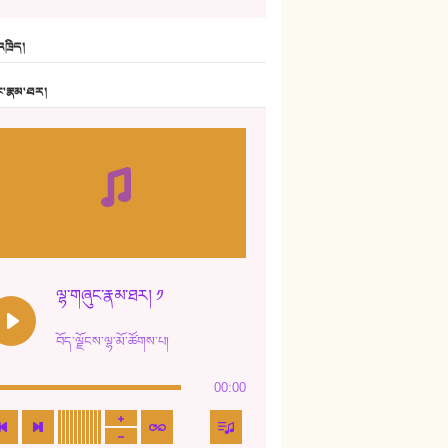
6. ཆོལ་གསུམ་བྲོ་གཞས། - སྒྲོན་གསལ།
ཁྲིད།
7. ལྷག་སྒྲོན་ལགས།
ང་རྣམ་ཐར།
8. ཆང་གཞས།
9. ཆང་གཞས། ༢
10. ཆང་གཞས། ༣
11. ལོ་གསར།
12. ལོ་གསར། ༢
ལྷ་གཞུང་རྣམ་ཐར། ༡
13. ཆུང་འདྲིས། - ཟླ་སྒྲོན།
བོད་ལྗོངས་ལྷ་མོ་ཚོགས་པ།
14. སྙིང་རྗེ་མོ། - ཚེ་འགྱུར་མེད།
00:00
15. ཤམ་པ་ལ་ཡི་སྲས་མོ།
16. ལྷ་བུ་དར་བུ།