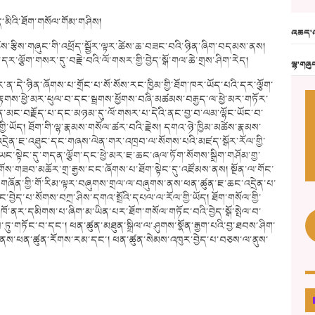
ད་མིའི་ཐོག་གསོལ་གོམ་གཤིས།
འཆད་འ
ཚོས་རྩིས་གཞུང་གི་འཕྲོད་སྦྱོར་ལྟར་ཚེས་ཆ་བཟང་བའི་ཉིན་ཞིག་བདམས་ནས།
ི་དར་ལྕོག་གསར་དུ་བརྗེ་བའི་ལོ་གསར་གྱི་བྱེད་སྒོ་གལ་ཆེ་གྲས་ཤིག་རེད།
ལྷ་གཞུ
ྱིར་ན་དེ་ཉིན་ཞོགས་པ་གྲོང་པ་སོ་སོས་རང་ཁྱིམ་གྱི་ཐོག་ཁར་ཡོད་པའི་དར་ལྕོག་
རྟགས་ཕྱེ་མར་ཕུལ་བ་དང་སྦྲགས་ཕྱོགས་བཞི་མཚམས་བརྒྱད་ལ་ཕྱེ་མར་གཏོར་
ན་མང་བརྗོད་པ་དང་མཉམ་དུ་ལོ་གསར་པ་དེའི་ནང་བྱ་བ་ལམ་ལྷོང་ཡོང་བ་
ྱི་ཡོད། ཐོག་གི་ལྷ་རྣམས་གསོལ་ཚར་བའི་རྗེས། དགའ་ཉེ་ཁྱིམ་མཚེས་རྣམས་
དྲེན་ཇ་འཐུང་དང་གཞས་ལེན་གར་འཁྲབ་ལ་སོགས་པའི་མཛད་སྒོར་རོལ་གྱི་
ི་ཡང་སྟེང་དུ་གདན་ལྕོག་དང་ཕྱེ་མར་ཇ་ཆང་ཞལ་ཏོག་སོགས་སྒྲིག་གཤོམ་གྱ་
ྱན་གོས་གཟབ་མཆོར་གྲ་རྒྱས་ངང་ཞོགས་པ་ཐོག་སྟེང་དུ་འཛོམས་ནས། སྔོན་ལ་གོང་
ྒན་གཞོན་གྱི་གོ་རིམ་ལྟར་བཞུགས་གྲལ་ལ་བཞུགས་ནས་ཕན་ཚུན་ཇ་ཆང་འདྲེན་པ་
བྱེད་པ་སོགས་བཀྲ་ཤིས་དགའ་སྤྲོའི་དཔལ་ལ་རོལ་གྱི་ཡོད། ཐོག་གསོལ་གྱི་
ྒྱུ་ཁོ་ནར་དམིགས་པ་ཞིག་མ་ཡིན་པར་ཐོག་གསོལ་གཏོང་བའི་བྱེད་སྒོ་སྤེལ་བ་
བ་ཏུ་གཏོང་བ་དང་། ཕན་ཚུན་མཐུན་སྒྲིལ་ལ་ཤུགས་སྣོན་རྒྱག་པའི་བྱ་ཐབས་ཤིག་
སེལ་ནས་ཕན་ཚུན་རོགས་རམ་དང་། ཕན་ཚུན་སེམས་འཁུར་བྱེད་པ་བཅས་ལ་ནུས་