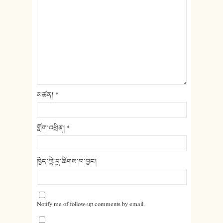
མཚན།
*
གློག་འཕྲིན།
*
ཁྱེད་ཀྱི་དྲ་ཚིགས་ཁ་བྱང།
Notify me of follow-up comments by email.