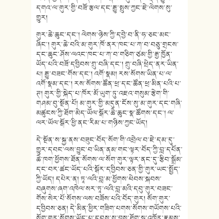
དགའ་ལ་གུར་གྱི་བཟོ་རྩལ་དང་རྒྱུ་སྤུས་ཀྱང་ཇེ་ལེགས་སུ་
གྱུར།
གུར་ཆེ་ཆུང་དང་། ལེགས་ཉེས་ཀྱི་དབྱེ་བ་ནི་ཧ་ཅང་མང་
ཞིང་། གུར་ཆེ་བའི་མ་གུར་ཁོ་ནར་ཁང་པ་ཀ་བ་བཅུ་གྲངས་
དང་ཆུང་ཤོས་ལའང་ཁང་པ་ཀ་བ་གཅིག་ཙམ་གྱི་རྒྱ་ཁྱོན་
ཡོད་པའི་བཟོ་དབྱིབས་གྲུ་བཞི་དང་། གྲུ་བཞི་ཕྲེད་ནར་ཡིན་
པ། རྒྱུ་བཟང་གོས་དང་། འགོ་སྣམ། རས་སོགས་ཡིན་པ་ལ་
འགོ་སྣམ་དང་། རས་སོགས་ཚོན་ཕྲ་དང་ཚོན་ཕྲ་མིན་པའི་པ་
ཊ། གུར་གྱི་སྐེད་པ་ཁོར་མོ་ཡུག་ཏུ་འཇའ་གསུམ་རྩེག་གི་
གཤམ་བུ་སྔོན་པོ། མ་གུར་གྱི་མདུན་ངོས་སུ་མ་གུར་དང་གཞི་
མཚུངས་ཀྱི་ཐོག་མེད་ཡོལ་སྒོར་ཆེ་ཆུང་སྣ་ཚོགས་དང་། ལ་
ལར་ཡོལ་སྒོར་ཕྱི་ནང་རིམ་པ་གཉིས་ཀྱང་ཡོད།
དེ་སྔོན་ས་སྐྱ་ནས་བཟུང་བོད་སོག་གི་འབྲེལ་བ་ཇེ་དམ་དུ་
གྱུར་དབང་ལས་བྱུང་བ་ཡིན་ནམ་གང་ལྟར་བོད་ཀྱི་བླ་དཔོན་
ཆེ་ཁག་ཕྱོགས་ཐོན་སོགས་ལ་སོག་གུར་ལྟར་ནང་དུ་རྩིབ་སྒྲོམ་
དང་བར་ཚང་ཡོད་པའི་སྒོར་དབྱིབས་ཅན་གྱི་གུར་ཡང་སྤྱོད་
ཀྱི་ཡོད། དཔེར་ན། ཏཱ་ལའི་བླ་མ་ཕྱོགས་ཕེབས་སྐབས་
བཞུགས་ཞག་འཁེལ་སར་ཏཱ་ལའི་བླ་མའི་དབུ་གུར་བཟང་
གོས་སེར་པོ་སོགས་ལས་བཟོས་པའི་བོད་གུར། སོག་གུར་
དབྱིབས་ཅན། དེ་མིན་ཕྱིར་གཟིག་པགས་སོགས་གཡོགས་པའི་
སོག་གུར་སོགས་ཡོད་པ་དབུས་སུ་བྱས་ཐོག་སྐུ་འཁོར་རྣམས་