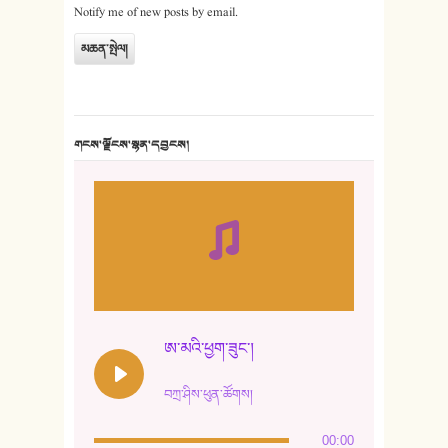
Notify me of new posts by email.
གངས་ལྗོངས་སྙན་དབྱངས།
ཨ་མའི་ཕྱག་ཟུང་།
བཀྲ་ཤིས་ཕུན་ཚོགས།
00:00