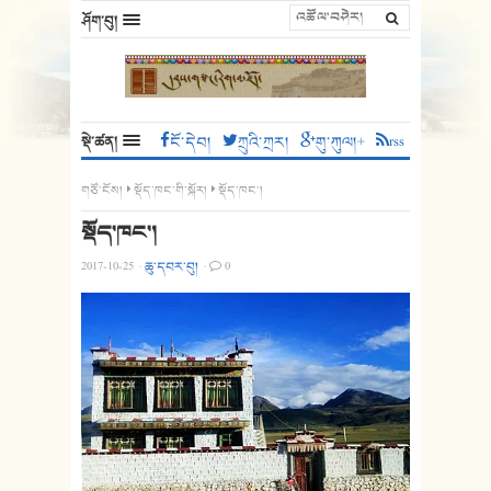
ཤོག་བུ།
སྡེ་ཚན།
ངོ་དེབ།
ཀྲུའི་ཀྲར།
གུ་ཀུལ།+
rss
གཙོ་ངོས།
སྡོད་ཁང་གི་སྐོར།
སྡོད་ཁང་།
སྡོད་ཁང་།
2017-10-25
·
ཆུ་དབར་བུ།
·
0