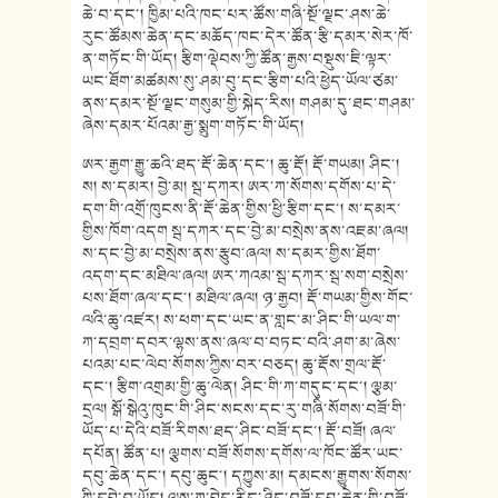
ཆེ་བ་དང་། ཁྱིམ་པའི་ཁང་པར་ཚོས་གཞི་སྔོ་ལྗང་ཤས་ཆེ་
རུང་ཚོམས་ཆེན་དང་མཆོད་ཁང་དེར་ཚོན་རྩི་དམར་སེར་ཁོ་
ན་གཏོང་གི་ཡོད། རྩིག་ལྡེབས་ཀྱི་ཚོན་རྒྱས་བསྡུས་ཇི་ལྟར་
ཡང་ཐོག་མཚམས་སུ་ཤམ་བུ་དང་རྩིག་པའི་ཕྱེད་ཡོལ་ཙམ་
ནས་དམར་སྔོ་ལྗང་གསུམ་གྱི་སྐེད་རིས། གཤམ་དུ་ཐང་གཤམ་
ཞེས་དམར་པོའམ་རྒྱ་སྨུག་གཏོང་གི་ཡོད།
ཨར་རྒྱག་རྒྱུ་ཆའི་ཐད་རྡོ་ཆེན་དང་། ཆུ་རྡོ། རྡོ་གཡམ། ཤིང་།
ས། ས་དམར། བྱེ་མ། སྦ་དཀར། ཨར་ཀ་སོགས་དགོས་པ་དེ་
དག་གི་འགྲོ་ཁུངས་ནི་རྡོ་ཆེན་གྱིས་ཕྱི་རྩིག་དང་། ས་དམར་
གྱིས་ཁོག་འདག སྦ་དཀར་དང་བྱེ་མ་བསྲེས་ནས་འཇམ་ཞལ།
ས་དང་བྱེ་མ་བསྲེས་ནས་རྩུབ་ཞལ། ས་དམར་གྱིས་ཐོག་
འདག་དང་མཐིལ་ཞལ། ཨར་ཀའམ་སྦ་དཀར་སྦ་སག་བསྲེས་
པས་ཐོག་ཞལ་དང་། མཐིལ་ཞལ། ཉ་རྒྱབ། རྡོ་གཡམ་གྱིས་གོང་
ལའི་ཆུ་འཛར། ས་ཕག་དང་ཡང་ན་གླང་མ་ཤིང་གི་ཡལ་ག་
ཀ་དབྲག་དབར་ལྷས་ནས་ཞལ་བ་བཏང་བའི་ཤག་མ་ཞེས་
པའམ་པང་ལེབ་སོགས་ཀྱིས་བར་བཅད། ཆུ་རྡོས་གྲལ་རྡོ་
དང་། རྩིག་འགྲམ་གྱི་ཆུ་ལེན། ཤིང་གི་ཀ་གདུང་དང་། ལྕམ་
དྲལ། སྒོ་སྒེའུ་ཁུང་གི་ཤིང་སངས་དང་རུ་གཞི་སོགས་བཟོ་གི་
ཡོད་པ་དེའི་བཟོ་རིགས་ཐད་ཤིང་བཟོ་དང་། རྡོ་བཟོ། ཞལ་
དཔོན། ཚོན་པ། ལྕགས་བཟོ་སོགས་དགོས་ལ་ཁོང་ཚོར་ཡང་
དབུ་ཆེན་དང་། དབུ་ཆུང་། དཀྱུས་མ། དམངས་རྒྱུགས་སོགས་