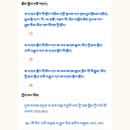
རྩོམ་སྒྲིག་གཙོ་གནད།
32. ཨ་མ།
ས་དགའ་རྫོང་གི་རྫོང་གཞིས་འགྲོ་སྟངས་དང་ཁྲལ་འུལ་ཁྲིམས་གནོན།
33. འཛོམས་པའི་ལམ།
ཡུལ་སྡེ་དང་། རི། ལ། མཚོ། གཙང་པོ། ཞིང་འབྲོག་ཐོན་ཁུངས་དང་
ཐུན་མིན་ཐོན་ལས་སོགས་ཀྱི་སྐོར།
34. ཉི་མ་སེམས་ལ་ཞོག་དང་། - ཟླ་སྒྲོན།
13
35. ང་ཚོ་ཕན་ཚུན་མཇལ་ནས། - ཟླ་སྒྲོན།
ས་དགའ་རྫོང་གི་མིང་དང་ས་བབ་ཆགས་ཚུལ། བོད་ཀྱི་ཆབ་སྲིད་
འཕོ་འགྱུར་དང་ས་དགའ་རྫོང་གི་སྐོར།
36. ཟླ་གཞོན་སྙན་དབྱངས། - ཟླ་སྒྲོན།
25
37. མཚོ་སྔོན་པོ། - ཟླ་སྒྲོན།
ས་དགའ་རྫོང་གི་མིང་དང་ས་བབ་ཆགས་ཚུལ། རྫོང་གི་ལོ་རྒྱུས། བོད་
38. ཡབ་ཡུམ། - ཟླ་སྒྲོན།
ཀྱི་ཆབ་སྲིད་འཕོ་འགྱུར་དང་ས་དགའ་རྫོང་སྐོར།
36
39. དྲིལ་བུའི་སྐལ་སྒྲ། - ཟླ་སྒྲོན།
ཀློག་མང་ཤོས།
40. ང་ཚོ་ཕན་ཚུན་མཇལ་ནས། - ཟླ་སྒྲོན།
དུས་རབས་བདུན་པ་ནས་བཅུ་དགུའི་བར་གྱི་བརྡ་སྤྲོད་ཀྱི་དཔེ་ཐོ་
41. མཚན་ཚོགས་ཞབས་བྲོ་སྣ་མང་། - བོད་གཞས་ཕྱོགས་བསྒྲིགས།
འགའ།
(830,483)
༄༅། །བོ་དོང་པའི་བསྟན་པ་བྱུང་རིམ་མདོར་བསྡུས།
(495,789)