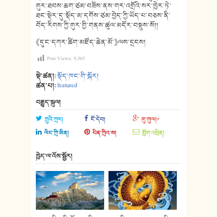
གུར་ཐབས་ཆག་ཙམ་བཟོས་ནས་གར་འགྲོའི་སར་ཁྱེར་ཏེ་
ཐང་སྡེར་དུ་སྡོད་མ་དགོས་ཙམ་བྱེད་ཀྱི་ཡོད་པ་བཅས་ནི་
བོད་རིགས་ཀྱི་གུར་གྱི་གནས་ཚུལ་མདོར་བསྡུས་སོ།།
《དུང་དཀར་ཚིག་མཛོད་ཆེན་མོ་》ལས་དྲངས།
Post Views:
9,365
སྡེ་ཚན།:
སྡོད་ཁང་གི་སྐོར།
ཚན་པ།:
featured
བརྒྱུད་སྐུལ།
ཀྲུའི་ཀྲར།
ངོ་དེབ།
གུ་ཀུལ།+
ལིང་ཀྲི་ཨིན།
པིན་ཀྲིའ་ས།
གློག་འཕྲིན།
ཁྱེད་ལ་འོས་སྦྱོར།