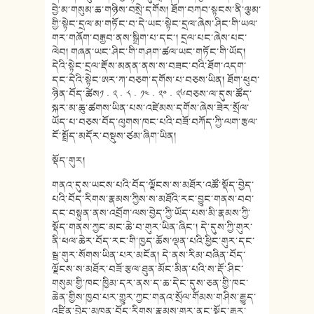
བྱེ་མ་གསུམ་ཆ་གཉིས་བསྲེ་དགོས། ཐོག་བཀབ་སྟངས་ནི་ལྕམ་
གྱི་སྟེང་དྲལ་མ་གཏོང་བ་དེ་ཡང་སྟེང་དྲལ་ཞེས་ཤིང་གི་ཡལ་
གར་གཞོག་བརྒྱབ་ནས་སྒྲིག་པ་དང་། དྲལ་པང་ཞེས་པང་
ལེབ། གཞན་ཡང་ཤིང་གི་གཤག་ཚལ་ཡང་གཏོང་གི་ཡོད།
དེའི་སྟེང་དྲལ་རྡོས་མནན་ནས་ས་བཟང་བའི་ཐོག་འདག་
དང་དེའི་སྟེང་ཨར་ཀ་བཅག་དགོས་པ་བཅས་ཡིན། ཐོག་ཕུབ་
ཉིན་བོད་ཚེས༡﹒༢﹒༨﹒༡༤﹒༢༠﹒༢༦བཅས་ལ་དུས་ཚོད་
སྐར་མ་ཆུ་ཚགས་ཡིན་པས་འཛེམས་དགོས་ཞེས་ཟེར་སྲོལ་
ཡོད་པ་བཅས་བོད་ལུགས་ཁང་པའི་བཟོ་བཀོད་ཀྱི་ལག་རྩལ་
ངོ་སྤྲོད་མདོར་བསྡུས་ཙམ་ཞིག་ཡིན།
སྡོད་གུར།
གནའ་དུས་ཡངས་པའི་བོད་ལྗོངས་ས་མཐོར་འཚོ་སྡོད་བྱེད་
པའི་བོད་རིགས་རྣམས་ཀྱིས་ས་མཐོའི་རང་བྱུང་གནས་བབ་
དང་བསྟུན་ནས་འབྲོག་ལས་བྱེད་ཀྱི་ཡོད་པས་མི་རྣམས་ཀྱི་
སྡོད་གནས་ཀྱང་མང་ཆེ་བ་གུར་ཡིན་ཞིང་། དེ་དུས་ཀྱི་གུར་
ནི་ཕལ་ཆེར་བོད་རང་གི་ཁྱད་ཆོས་ལྡན་པའི་ཕྱིང་གུར་དང་
སྦྲ་གུར་སོགས་ཡིན་པར་མངོན། དེ་ནས་རིམ་བཞིན་བོད་
ལྗོངས་ས་མཐོར་བཟོ་རྩལ་ཐུན་མོང་མིན་པའི་ས་རྡོ་ཤིང་
གསུམ་གྱི་ཁང་ཁྱིམ་དར་ནས་ད་ཆ་དེང་དུས་ཅན་གྱི་ཁང་
ཆེན་གྱིས་ཁྱབ་པར་གྱུར་ཀྱང་གནའ་སྲོལ་གོམས་གཤིས་རྒྱུད་
འཛིན་བྱེད་མཁན་བོད་རིགས་རྣམས་གུར་ནང་སྡོད་རྒྱུར་