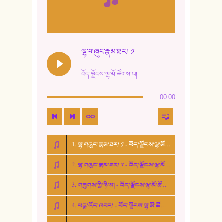
10. ཆང་གཞས། ༣
11. ལོ་གསར།
12. ལོ་གསར། ༢
ལྷ་གཞུང་རྣམ་ཐར། ༡
13. ཆུང་འདྲིས། - ཟླ་སྒྲོན།
བོད་ལྗོངས་ལྷ་མོ་ཚོགས་པ།
14. སྙིང་རྗེ་མོ། - ཚེ་འགྱུར་མེད།
00:00
15. ཤམ་པ་ལ་ཡི་སྲས་མོ།
16. ལྷ་བུ་དར་བུ།
1. ལྷ་གཞུང་རྣམ་ཐར། ༡ - བོད་ལྗོངས་ལྷ་མོ་ཚོགས་པ།
17. ང་བོད་པ་ཡིན། - ཕུར་བུ་རྣམ་རྒྱལ།
2. ལྷ་གཞུང་རྣམ་ཐར། ༢ - བོད་ལྗོངས་ལྷ་མོ་ཚོགས་པ།
18. ང་ལ་བྱམས་པའི་ཨ་མ།
3. གཟུགས་ཀྱི་ཉི་མ། - བོད་ལྗོངས་ལྷ་མོ་ཚོགས་པ།
19. ཆ་རྐྱེན་མེད་པའི་སེམས།
4. པདྨ་འོད་འབར། - བོད་ལྗོངས་ལྷ་མོ་ཚོགས་པ།
20. བསྟན་རྒྱས་གླིང་།