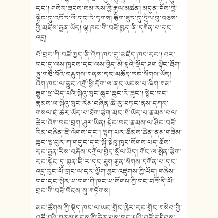
དང་། གསེར་ཟངས་སམ་རས་ཀྱི་རྒྱལ་མཚན། མདུན་ངོས་ཀྱི་
སྟེང་དུ་འཁོར་ལོ་དང་རི་དྭགས། རྩིག་ཟུར་དུ་དྲིལ་བུ་བཅས་
ཀྱི་མཛེས་རྒྱན་ཡོད། ལྷ་ཁང་གི་བཟོ་ཁྱད་ནི་དགོན་པ་དང་
འདྲ།
ཕོ་བྲང་གི་བཟོ་ཁྱད་ནི་འོག་ཁང་དུ་མཛོད་ཁང་དང་། བར་
ཁང་དུ་ལས་ཁུངས་དང་ལས་བྱེད་མི་སྣའི་སྡོད་ཤག སྟེང་ཐོག་
ཏུ་གཙོ་བོའི་བཞུགས་གནས་དང་མཆོད་ཁང་སོགས་ཡོད།
འོག་ཁང་ལ་རླུང་འགྲོ་ཕྱི་དོག་ལ་ནང་ཡངས་པ་ཞིག་གམ་
རྒྱུག་ཕྲ་ཡོད་པའི་སྒེའུ་ཁུང་ཆུང་ཆུང་རེ་ཟུང་། སྟེང་ཁང་
རྣམས་ལ་སྒེའུ་ཁུང་རིམ་བཞིན་ཆེ་རུ་བཏང་ནས་དཀར་
གསལ་ཇེ་ཆེར་ཡོད་པ་ཐོག་རྩེག་མང་པོ་ཡོད་པ་རྣམས་ཕལ་
ཆེར་འོག་ཁང་བྲག་ཤུར་ཡིན། སྟེང་ཁང་རྣམས་ལ་ཤིང་བཟོ་
རིམ་བཞིན་ཇེ་ལེགས་དང་། ལྷག་པར་ཚོམས་ཆེན་ནམ་གཟིམ་
ཆུང་ལྟ་བུར་ཀ་གདུང་དང་སྒོ་སྒེའུ་ཁུང་སོགས་པད་ཆོས་
དང་རྒྱན་རིས་བརྐོས་དཀྲོལ་བྱེད་སྲོལ་ཡོད། གོང་ལ་སྤེན་རྩེག་
དང་སྟེང་དུ་གྷན་ཇི་ར་དང་ཐུག་རྒྱན་སོགས་དགོན་པ་དང་
འདྲ་རུང་ཕོ་བྲང་ལ་དར་ལྕོག་ཀྱང་འཛུགས་ཀྱི་ཡོད། གཞིས་
ཁང་དང་སྒེར་པ་ཁག་གི་ཁང་པ་སོགས་ཀྱི་ཁང་བཟོ་ནི་ཕོ་
བྲང་གི་བཟོ་ཁོངས་སུ་གཏོགས།
མང་ཚོགས་ཀྱི་སྡོད་ཁང་ལ་ཡང་གྲོང་ཁྱེར་དང་གྲོང་གསེབ་ཀྱི་
འཚོ་བའི་གནས་སྟངས་ཀྱི་རྐྱེན་པས་ཁང་པའི་བཟོ་དབྱིབས་