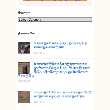
5. འགྲོ་བ་བཟང་མོ། - བོད་ལྗོངས་ལྷ་མོ་ཚོགས་པ།
21. ཕ་སྐད།
22. བཀྲ་ཤིས་ཁང་གསར།
སྡེ་ཚན་ཁག
23. ཕོ་རྒོད་པོ།
24. མིག་ཆུ་དམར་པོ།
སྤེལ་གསར་ཤོས།
25. མགྲོན་པོ།
ས་དགའ་རྫོང་གི་དགོན་སྡེ་དང་། གྲགས་ཅན་མི་སྣ།
དམངས་སྲོལ་བཅས་ཀྱི་སྐོར།
2026-08-03
26. ཨ་མའི་ཐང་ཁུག
27. ལྕེ་བདེ་ཞོལ་གྱི་པང་གདན།
ས་དགའ་རྫོང་གི་རྫོང་གཞིས་འགྲོ་སྟངས་དང་ཁྲལ་
འུལ་ཁྲིམས་གནོན། ཡུལ་སྡེ་དང་། རི། ལ། མཚོ། གཙང་
པོ། ཞིང་འབྲོག་ཐོན་ཁུངས་དང་ཐུན་མིན་ཐོན་ལས་
28. སྟོད་གཞས། - ཕན་ཐོག
སོགས་ཀྱི་སྐོར།
2026-08-02
29. རྣམ་བུ། - འཕྱོངས་ཞོལ་སྒྲོལ་མ།
ས་དགའ་རྫོང་གི་མིང་དང་ས་བབ་ཆགས་ཚུལ། བོད་ཀྱི་
30. སི་ལིང་འབྲི་མོ། - ཕན་ཐོག
ཆབ་སྲིད་འཕོ་འགྱུར་དང་ས་དགའ་རྫོང་གི་སྐོར།
2026-07-31
31. ཕ་ཡུལ་ཡར་ཀླུང་།