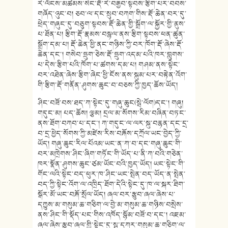
རེ་ལོངས་མཚམས་སེང་རྡོ་རེ་བརྒྱབ་སྟབས་རྩིག་པར་བབས་
གཞོད་ཉུང་བ། ཅབ་ལ་དང་སྲུབ་བཀག་གིས་རྡོ་ཆེན་བར་དུ་
ཕྲེད་གཞུང་དུ་བཅུག་སྟབས་རྡོ་ཆེན་གྱི་སྒྲོག་ལ་སྐྱོར་གྱི་ནུས་
པ་ཐོན་པ། རྩིག་རྡོ་རྣམས་བསྙལ་ནས་རྩིག་སྟབས་ཕན་ཚུན་
སྒྲོག་དམ་པ། རྡོ་ཆེན་ཕྱི་ནང་གཉིས་ཀྱི་བར་ཁོག་རྡོ་ཞེས་རྡོ་
ཆེན་དང་། གསེབ་ཧྲུག་ཅེས་རྡོ་ཧྲུག་འདམ་པའི་ཁར་བླུགས་
པ་དེས་རྩིག་པའི་ཁོག་པ་ཚགས་དམ་པ། གཤམ་ནས་སྟེང་
བར་འཐེན་ཞེས་རྩིག་ཞེང་ཕྱི་ངོས་ནས་སྐུམ་པར་བརྟེན་འོག་
གི་རྩིག་རྡོ་གནོན་ཤུགས་ཆུང་བ་བཅས་ཀྱི་ཁྱད་ཆོས་ཡོད།
ཤིང་བཟོ་བས་ཐད་ཀ་སྟེང་དུ་གཞུ་ཆུང(སྦེ་ལོག)དང་། གཞུ།
གདུང་མ། པད་ཆོས། ལྕམ། དྲལ་མ་སོགས་རིམ་བཞིན་བཏང་
ནས་ཐོག་བཀབ་པ་དང་། ཀ་གདུང་ལ་ལར་སྐུ་བརྙན་དང་དྲ་
བ་དྲ་ཕྱེད་སོགས་ཀྱི་མཛེས་རིས་བརྐོས་དཀྲོལ་ཡང་བྱེད་ཀྱི་
ཡོད། གཞུ་ཆུང་རིལ་པོའམ་ཡང་ན་ཀ་བ་དང་གཞུ་ཆུང་གི་
བར་མཁྲེགས་ཤིང་ཞིག་གཏོང་གི་ཡོད་པ་ནི་ཀ་བའི་གཅེན་
ཁར་སྣོན་ཤུགས་ཆུང་ཙམ་ཡོང་བའི་ཁྱད་ཡོད། ཡང་སྟེང་གི་
གོང་ལའི་སྟེང་བད་ཕུར་ཁ་ཤིང་ཡང་སྤེན་བད་ཡོད་ན་སྤེན་
བད་ཀྱི་སྟེང་འོག་ལ་འཁྲིད་ཐོག་དེའི་སྟེང་དུ་ཁ་ལ་སྐར་ཐིག་
སྒོར་མོ་ཡང་བརྐོ་སྲོལ་ཡོད། ཞལ་བར་རྩུབ་ཞལ་ཞེས་པ་
དཀྱུས་མ་གསུམ་ཆ་གཅིག་ལ་བྱེ་མ་གསུམ་ཆ་གཉིས་བསྲེས་
ནས་ཤིང་གི་སྡོད་པང་གིས་འཁོད་སྙོམ་བཟོ་བ་དང་། འཇམ་
ཞལ་ཞེས་རྩུབ་ཞལ་གྱི་སྟེང་དུ་སྦ་དཀར་གསུམ་ཆ་གཅིག་ལ་