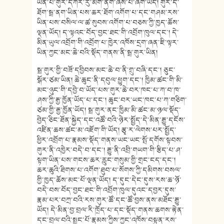
ཡིན་པ་གུར་དཀར་རུ་མགོ་ནག་ཞེས་པ་ཞིག་ཡོད། གུར་དེ་
ཐོག་སྦྲ་ནག་ཡིན་པས་ཆར་ཐོག་འགོག་པ་དང་གཤམ་རས་
ཡིན་པས་བསིལ་ལ་ཚ་སུབས་འགོག་པ་བཅས་ཀྱི་ཁྱད་ཆོས་
ལྡན་ཡོད། ད་ལྟའང་བོད་བྱང་ཐང་གི་འབྲོག་ཁུལ་དང་། དེ་
མིན་ཡུལ་འབྲོག་གི་འབྲོག་པ་ཁྱེར་འཁོས་དྲག་ཞན་ཇི་ལྟར་
ཡིན་ཀྱང་མང་ཆེ་བའི་སྡོད་གནས་ནི་སྦྲ་གུར་ཡིན།
སྦྲ་གུར་གྱི་བཟོ་དབྱིབས་མང་ཆེ་བ་ནི་གྲུ་བཞི་དང་། ཅུང་
སྒོར་ཙམ་ཡིན། ཆེ་ཆུང་ནི་དབུལ་ཕྱུག་དང་། ཁྱིམ་ཚང་གི་མི་
མང་ཉུང་གི་དབྱེ་བ་ཡོད་པས་གུར་ཆེ་བར་ཁང་པ་ཀ་བ་ཁ་
ཤས་ཀྱི་རྒྱ་ཁྱོན་ཡོད་པ་དང་། ཆུང་བར་ཡང་ཁང་པ་ཀ་གཅིག་
ཙམ་གྱི་རྒྱ་ཁྱོན་ཡོད། སྦྲ་གུར་ནང་ཁྱིམ་མི་ཚང་མ་ཉལ་སྡོད་
བྱེད་ཅིང་ཐོན་སྐྱེད་དང་འཚོ་བའི་ཉེར་སྤྱོད་དེ་མིན་རྒྱུ་དངོས་
འཛིན་ཆས་ཚང་མ་འཇོག་གི་ཡོད། རྩྭ་ར་ལེགས་པར་སྤྱོད་
ཕྱིར་འབྲོག་པ་རྣམས་སྡོད་གནས་ཡང་ཡང་སྤོ་དགོས་སྟབས་
གུར་ནི་འཁྱེར་བདེ་བ་དང་། རྒྱུ་ནི་འབྲི་གཡག་གི་རྩིད་པ་ཤ་
སྟག་ཡིན་པས་གངས་ཆར་རླུང་གསུམ་གྱི་གྲང་ངད་དང་།
ཆར་ཆུའི་ཐིགས་པ་འགོག་ཐུབ་པ་སོགས་ཀྱི་དམིགས་བསལ་
གྱི་ཁྱད་ཆོས་མང་པོ་ལྡན་ཡོད། ད་དུང་དེང་དུས་རས་ཆ་ཉོ་
བདེ་བས་བོད་བྱང་ཐང་གི་འབྲོག་ཁུལ་དུའང་དབྱར་དུས་
རྣམ་པར་བཀྲ་བའི་རས་གུར་ཚོ་དང་ཚོ་བྱས་ནས་མཐོང་རྒྱུ་
ཡོད། དེ་མིན་བྱ་བྲལ་རི་ཁྲོད་པ་དང་སྡོད་གནས་ཆགས་རྟེན་
དང་བྲལ་བའི་སྤྲང་པོ་རྣམས་ཀྱིས་ཀྱང་འཁོས་བསྟུན་རས་