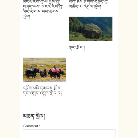
མངའ་རིས་ཀྱི་ལོ་རྒྱུས་སྤྱི་
བཀྲ་ཤིས་རྟགས་བརྒྱད་ཀྱི་
བཤད་ལས། མངའ་རིས་ཀྱི་
མཆོད་པ་འབུལ་ཚུལ།
མིང་དང་ས་བབ་ཆགས་
ཚུལ།
སྣང་རྫོང་།
འབྲོག་པའི་དམངས་སྲོལ་
དང་འབྱུང་འགྱུར་གླེང་བ།
མཆན་སྤེལ།
Comment
*