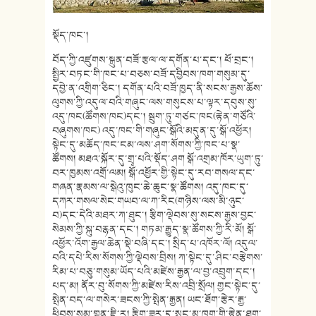
སྡོད་ཁང་།
བོད་ཀྱི་འཛུགས་སྐྲུན་བཟོ་རྩལ་ལ་དགོན་པ་དང་། ཕོ་བྲང་།
སྤྱིར་བཏང་གི་ཁང་པ་བཅས་བཟོ་དབྱིབས་ཁག་གསུམ་དུ་
དབྱེ་ན་འགྲིག་ཅིང་། དགོན་པའི་བཟོ་ཁྱད་ནི་སངས་རྒྱས་ཆོས་
ལུགས་ཀྱི་འདུལ་བའི་གཞུང་ལས་གསུངས་པ་ལྟར་དབུས་སུ་
འདུ་ཁང(ཚོགས་ཁང)དང་། སྦུག་ཏུ་གཙང་ཁང(རྟེན་གཙོའི་
བཞུགས་ཁང) འདུ་ཁང་གི་གཞུང་སྒོའི་མདུན་དུ་སྒོ་འཕྱོར།
སྟེང་དུ་མཆོད་ཁང་ངམ་ལས་ཤག་སོགས་ཀྱི་ཁང་པ་སྣ་
ཚོགས། མཐའ་སྐོར་དུ་གྲྭ་པའི་སྡོད་ཤག སྒོ་འགྲམ་ཁོར་ཡུག་ཏུ་
བར་ཁྱམས་འགྲོ་ལམ། སྒོ་འཕྱོར་གྱི་སྟེང་དུ་རབ་གསལ་དང་
གཞན་རྣམས་ལ་སྒེའུ་ཁུང་ཆེ་ཆུང་སྣ་ཚོགས། འདུ་ཁང་དུ་
དཀར་གསལ་སེང་གཡབ་ལ་ཀ་རིང(གཉིས་ལས་མི་ཉུང་
བ)དང་དེའི་མཐར་ཀ་ཐུང་། རྩིག་ལྡེབས་སུ་སངས་རྒྱས་བྱང་
སེམས་ཀྱི་སྐུ་བརྙན་དང་། གཏམ་རྒྱུད་སྣ་ཚོགས་ཀྱི་རི་མོ། སྒོ་
འཕྱོར་འོག་རྒྱལ་ཆེན་སྡེ་བཞི་དང་། སྲིད་པ་འཁོར་ལོ། འདུལ་
བའི་དཔེ་རིས་སོགས་ཀྱི་ལྡེབས་བྲིས། ཀ་སྟེང་དུ་ཤིང་བརྩེགས་
རིམ་པ་བཅུ་གསུམ་ཡོད་པའི་མཛེས་རྒྱན་ལ་བྱ་འབྲུག་དང་།
པད་མ། ནོར་བུ་སོགས་ཀྱི་མཛེས་རིས་འབྲི་སྲོལ། གྱང་སྟེང་དུ་
སྤེན་བད་ལ་གསེར་ཟངས་ཀྱི་སྤེན་རྒྱན། ཡང་ཐོག་རྩེར་རྒྱ་
ཕིབས་སམ་གྷན་ཇི་ར། རྩིག་ཟུར་དུ་སྲུང་མ་ཁག་གི་རྟེན་ཐུག་