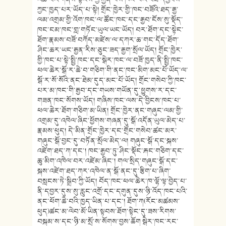
ཀྱང་ཁྱད་པར་ཡོད་པ་སྟེ། གྲོང་ཁྱེར་གྱི་ཁང་བཟོའི་ཐད་རྒྱ་
ལམ་འགྲམ་གྱི་འོག་ཁང་ལ་ཚོང་ཁང་དང་རྒྱབ་ངོས་སུ་སྡོད་
ཁང་ངམ་ཁང་གླ་གཏོང་ཡུལ་ཡང་ཡོད། བར་ཐོག་དང་སྟེང་
ཐོག་རྣམས་བཟོ་བཀོད་མཛེས་ལ་དཀར་ཆ་གང་དོད་ཐོག་
ཤིང་ཆར་ཡང་རྒྱན་རིས་ཅུང་ཟད་རྒྱག་སྲོལ་ཡོད། གྲོང་ཁྱེར་
གྱི་ཁང་པ་སྟེ་སྤྱི་ཁང་དང་སྒེར་ཁང་ལ་བཟོ་ཁྱད་ནི་སྤྱི་ཁང་
ཕལ་ཆེར་སྒོ་ར་ཆེ་བ་གཅིག་གི་ནང་ཁང་མིག་མང་པོ་ཡོད་ལ་
སྒོ་ར་སོ་སོའི་ནང་ཐེམ་དུད་མང་པོ་ཡོད། གྲོང་གསེབ་ཀྱི་ཁང་
པར་མ་ཁང་གི་རྒྱབ་དང་གཡས་གཡོན་དུ་ཕྱུགས་ར་དང་
གཟན་ཁང་སོགས་ཡོད། གཞིས་ཁང་ལས་དེ་བྱིངས་ཁང་པ་
ཕལ་ཆེར་ཐོག་གཅིག་མ་ཡིན། གྲོང་ཁྱེར་ནང་གཞུང་ལམ་གྱི་
འགྲམ་དུ་འཁེལ་ཞིང་ཕྱོགས་གཞན་དུ་སྒོ་འདོན་ཡུལ་མེད་པ་
རྣམས་ཕུད། དེ་མིན་གྲོང་ཁྱེར་དང་གྲོང་གསེབ་ཚང་མར་
གཞུང་སྒོ་བྱང་དུ་བཏོན་སྲོལ་མེད་ལ། གཞུང་སྒོ་དང་སྐས་
འཛེག་ཐད་ཀ་དང་། ཁང་རྒྱབ་ཏུ་ཤིང་སྡོང་རྐང་གཅིག་དང་
ཆུ་མིག་འཁེལ་བར་འཛེམ་ཞིང་། གལ་སྲིད་གཞུང་སྒོ་དང་
སྐས་འཛེག་ཐད་ཀར་འཁེལ་ན་སྒོ་ནང་དུ་རྩིག་པ་ཞིག་
བསླངས་ཏེ་སྒྲིབ་ཀྱི་ཡོད། བོད་ཁང་ཕལ་ཆེར་ཁ་ལྷོ་ལྟ་བྱེད་པ་
ནི་དབྱར་དུས་སུ་རླུང་འགྲོ་དང་དགུན་དུས་ཉི་འོད་ཁང་པའི་
ནང་ཕོག་ཆེ་བའི་ཁྱད་ཡིན་པ་དང་། ཐོག་ཀ(རོང་མཚམས་
ཕུད)ཚང་མ་ལེབ་མོ་ཡིན་སྟབས་ཐོག་སྟེང་དུ་ཟས་རིགས་
བསྐམ་ས་དང་ཉི་མ་སྲོ་ས་སོགས་བྱས་ཆོག སྒེར་ཁང་རང་