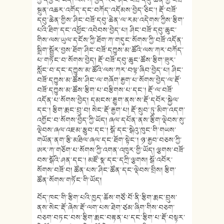
ཀྱི་དབྱེ་བ་ཡོད། ལས་ཀ་བྱེད་རིང་ཤིང་བཟོ་དབུ་ཆེན་གྱི་བཟོ་
སྐྲུན་འཆར་འགོད་དང་བཀོད་འདོམས་བྱེད་ཅིང་། རྡོ་བཟོ་
དབུ་ཆེན་གྱིས་ཤིང་བཟོ་དབུ་ཆེན་ལ་རམ་འདེགས་ཀྱིས་རྩིག་
པའི་ཐིག་དང་འཕྱོང་འབེབས་བྱེད་པ། ཤིང་བཟོ་དབུ་ཆུང་
གིས་ལས་ཡུལ་དངོས་ཀྱི་ཐོག་ཀ་གདུང་སོགས་ཀྱི་བཟོ་འདོན་
སྒྲིག་སྦྱོར་བྱས་ཐོག་ཤིང་བཟོ་དཀྱུས་མ་ཚོའི་ལས་ཀར་བཀོད་
པ་གཏོང་བ་སོགས་བྱེད། རྡོ་བཟོ་དབུ་ཆུང་ཚོས་རྩིག་ཟུར་
སློང་བ་དང་དཀྱུས་མ་ཚོའི་ལས་ཀར་བལྟ་ཞིབ་བྱེད་པ། ཤིང་
བཟོ་དཀྱུས་མ་ཚོས་ཤིང་ལ་གཞོག་རྒྱག་པ་སོགས་བྱེད་ལ་རྡོ་
བཟོ་དཀྱུས་མ་ཚོས་རྩིག་པ་བརྩིགས་པ་དང་། རྡོ་ལ་བཟོ་
འདོན་པ་སོགས་བྱེད། དམངས་རྒྱུག་ནས་ས་རྡོ་དབོར་སྐྱེལ་
དང་། རྩིག་རྨང་བྲུ་བ། སེང་རྡོ་རྒྱག་པ། རྡོ་སྲུབ་ཏུ་མིག་འདག་
འགྱོང་བ་སོགས་བྱེད་ཀྱི་ཡོད། ཞལ་དཔོན་ནས་རྩིག་ལྡེབས་སུ་
ལྡེབས་ཞལ་འཇམ་རྩུབ་དང་། སྒོ་དང་སྒེའུ་ཁུང་གི་གཡས་
གཡོན་ནག་རྩི་མཐིལ་ཞལ་དང་ཐོག་སྟེང་། ཉ་རྒྱབ་བཅས་ཀྱི་
ཨར་ཀ་གཅོག་པ་སོགས་ཀྱི་འགན་འཁུར་གྱི་ཡོད། ལྕགས་བཟོ་
བས་སྒོའི་ཤན་དང་། མཛོ་སྣ་དང་དཀྲི་ལྕགས། སྒོ་འབོར་
སོགས་བཟོ་བ། ཚོན་པས་ཤིང་ཚོན་དང་ལྡེབས་བྲིས། རྩིག་
ཚོན་སོགས་གཏོང་གི་ཡོད།
བོད་ཁང་གི་རྩིག་པའི་ཁྱད་ཆོས་གཙོ་བོ་ནི་རྩིག་རྨང་བྲུས་
ནས་སེང་རྡོ་ཞེས་རྡོ་ལག་པས་ཐེག་ཙམ་ཞིག་གིས་བཅག་
བཅག་བཏང་བས་རྩིག་རྨང་བརྟན་པ་དང་རྩིག་པ་རྡོ་བསྟར་