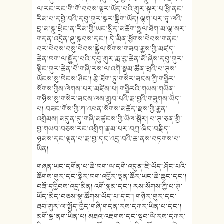
ལ་རང་རང་གི་གོ་བབས་ལྟར་ཡོད་པའི་གུར་སྟར་པ་ཕྱི་ནང་
རིམ་པ་དབྱེ་བའི་དབུ་གུར་སྒར་སྒྲིག་ཡོད། ལྷག་པར་ཏཱ་ལའི་
བླ་མ་སྐུ་ཕྲེང་ན་རིམ་གྱི་ཡང་སྲིད་མཆོག་སྤྲུལ་ཐོག་མ་ལྷ་སར་
གདན་འདྲེན་ཞུ་སྐབས་དང་། དེ་མིན་ཕྱོགས་ཕེབས་གནང་
བར་ཕེབས་བསུ་ཕེབས་སྐྱེལ་སོགས་གཟབ་རྒྱས་ཀྱི་མཛད་
ཆེན་ཁག་ལ་སྤྱོད་པའི་དབུ་གུར་རྨ་བྱ་ཆེན་མོ་ཞེས་དབུ་གུར་
ལྡིང་གུར་ཆེན་པོ་གཞི་རས་ལ་འགོ་སྣམ་ཚོན་ཕྲའི་པ་ཊས་
ཡོངས་སུ་ཁེངས་ཤིང་། རྩེ་ཐོག་ཏུ་གསེར་ཟངས་ཀྱི་གཉྫིར་
སོགས་ཀྱིས་ལེགས་པར་མཛེས་པ། གཉྫིརའི་གཡས་གཡོན་
གཉིས་སུ་གསེར་ཟངས་ལས་གྲུབ་པའི་རྨ་བྱའི་གཟུགས་ཡོད་
པ། བཟང་གོས་ཀྱི་ཀ་འཕན་སོགས་མཆོད་རྫས་ཀྱི་རྒྱན་
འགྲེམས། མདུན་དུ་གཞི་མཚུངས་ཀྱི་ཡོལ་སྒོར། པ་ཊ་ཅན་གྱི་
བྱ་གཡབ་བཅས་རང་འགྲིག་རྣམ་པར་བཀྲ་ཞིང་བརྗིད་
ཉམས་དང་ལྡན་པ་རྨ་བྱ་དང་འདྲ་བའི་ཆ་ནས་བཏགས་པ་
ཡིན།
གཞན་ཡང་དགོན་པ་ཆེ་ཁག་ལ་དགེ་འདུན་ཇི་ཡོད་ཤོང་པའི་
ཚོགས་གུར་དང་སྒེར་ཁག་འབྱོར་ལྡན་ཚོར་ཡང་ཆེ་ཆུང་དང་།
བཟོ་དབྱིབས་འདྲ་མིན། འགོ་སྣམ་དང་། རས་སོགས་ཀྱི་པ་ཊ་
ཡོད་མེད་བཅས་སྣ་ཚོགས་ཡོད་པ་དང་། གཉེར་གུར་དང་
ཐབ་གུར་ལ་སྤྱོད་བྱེད་གཞི་གདན་རས་དཀར་ཡིན་པ་དང་།
མགོ་སྦྲ་ནག་ཡིན་པ། མཐའ་འཇགས་དང་སྦབ་ལེ་རས་དཀར་