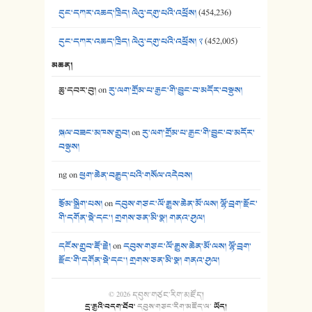
དུང་དཀར་འཆད་ཁྲིད། ལེའུ་དགུ་པའི་འཕྲོས།
(454,236)
དུང་དཀར་འཆད་ཁྲིད། ལེའུ་དགུ་པའི་འཕྲོས། ༢
(452,005)
མཆན།
ཆུ་དབར་བུ།
on
རུ་ལག་གྲོམ་པ་རྒྱང་གི་བྱུང་བ་མདོར་བསྡུས།
སྐལ་བཟང་མཁས་གྲུབ།
on
རུ་ལག་གྲོམ་པ་རྒྱང་གི་བྱུང་བ་མདོར་
བསྡུས།
ng
on
ཕྱག་ཆེན་བརྒྱུད་པའི་གསོལ་འདེབས།
རྩོམ་སྒྲིག་པས།
on
དབུས་གཙང་ལོ་རྒྱུས་ཆེན་མོ་ལས། ལྷོ་བྲག་རྫོང་
གི་དགོན་སྡེ་དང་། གྲགས་ཅན་མི་སྣ། གནའ་ཤུལ།
དངོས་གྲུབ་རྡོ་རྗེ།
on
དབུས་གཙང་ལོ་རྒྱུས་ཆེན་མོ་ལས། ལྷོ་བྲག་
རྫོང་གི་དགོན་སྡེ་དང་། གྲགས་ཅན་མི་སྣ། གནའ་ཤུལ།
© 2026
དབུས་གཙང་རིག་མཛོད།
དྲ་རྒྱའི་བདག་ཐོབ་
དབུས་གཙང་རིག་མཛོད་ལ
་
ཡོད།