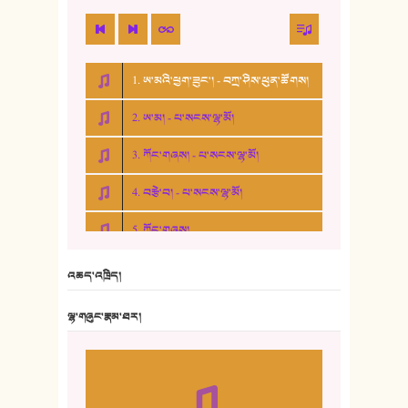
1. ཨ་མའི་ཕྱག་ཟུང་། - བཀྲ་ཤིས་ཕུན་ཚོགས།
2. ཨ་མ། - པ་སངས་ལྷ་མོ།
3. ཀོང་གཞས། - པ་སངས་ལྷ་མོ།
4. བརྩེ་བ། - པ་སངས་ལྷ་མོ།
5. ཀོང་གཞས།
6. ཆོལ་གསུམ་བྲོ་གཞས། - སྒྲོན་གསལ།
འཆད་འཁྲིད།
7. ལྷག་སྒྲོན་ལགས།
ལྷ་གཞུང་རྣམ་ཐར།
8. ཆང་གཞས།
9. ཆང་གཞས། ༢