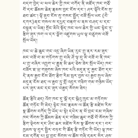
བདག་བྱེད་པ་ཕལ་ཆེར་གྱི་ཁང་བཀོད་ནི་མཛོད་ཁང་གཙོ་
བོ་དང་ཚོམས་ཆེན་རྣམས་བྱང་ངོས་དང་། ཤར་ལྷོའི་ངོས་སུ་
ཐབ་ཚང་། ལྷོ་ནུབ་ངོས་སུ་གསང་སྤྱོད་བཟོ་སྲོལ་ཡང 《བཻ་
དཀར》ནང་གསལ་ས་དཔྱད་བརྟག་པ་ནས་བཤད་པ་དང་
བསྟུན་པ་ཡིན། གྲོང་མིའི་སྡོད་ཁང་ཕལ་ཆེར་གྱི་ཡང་སྟེང་དུ་
རྩིག་ཟུར་ཁག་ལ་དར་ལྕོག་འཛུགས་ཡུལ་ལྷ་བཙུགས་བཟོ་
སྲོལ་ཡོད།
ཁང་པ་ཆེ་ཆུང་གང་འདྲ་ཞིག་ཡིན་རུང་གྲུ་ནར་རམ་ཟུར་
མང་བཟོ་བ་མ་གཏོགས་གྲུ་བཞི་ཤོ་ལྟ་བུ་མི་བཟོ་བ་ནི་ཁང་
པ་གྲུ་བཞིར་འཁྲུག་པ་རྒྱུན་མི་ཆད་ཅེས་ཟེར་སྲོལ་ཡོད། ཁང་
བཟོར་ཇ་ཕྲ་གཟུགས་ཞེས་ཁང་པའི་མདུན་དུ་རྐྱང་ཐོག་དང་
དེ་ནས་རྒྱབ་ངོས་ཐོག་རྩེག་རིམ་སྤར་བྱས་པ། རྒྱབ་སུལ་ཞེས་
མདུན་ངོས་ཐད་ལ་རྒྱབ་ཏུ་གློ་འབུར་གཅིག་གམ་གཉིས་ཡོད་
པར་ཟུར་མང་དང་ཟུར་བརྒྱད་སོགས་ཟེར།
ཚོན་རྩིའི་ཐད། འོག་ཁང་དུ་སྒོ་དང་སྒེའུ་ཁུང་མ་གཏོགས་
ཚོན་གཏོང་གི་མེད། སྟེང་ཁང་རྣམས་ལ་ཚོན་རྩི་མཛེས་རིས་
སྣ་ཚོགས་བཀོད་ཀྱི་ཡོད་པ་སྟེ། དཔེར་ན་ཕོ་བྲང་ངམ་གཞིས་
ཁང་སོགས་ཀྱི་ཚོམས་ཆེན་དང་གཟིམ་ཆུང་གཙོ་བོ་སོགས་ཀྱི་
རྩིག་ལྡེབས་དང་ཤིང་ཆར་མཛེས་རིས་སྣ་ཚོགས་དང་། བར་
ཁྱམས་ལྟ་བུར་སྤྱིར་བཏང་གི་ཚོན་རྩི་གཏོང་གི་ཡོད། ལྷ་ཁང་
ངམ་དགོན་པ། བླ་བྲང་སོགས་ལ་ཚོས་གཞི་དམར་སེར་ཤས་