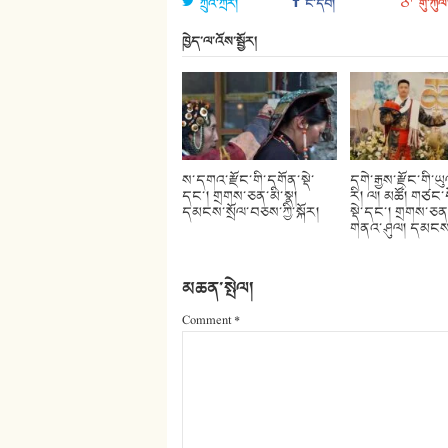
ཀྲུའི་ཀྲར།
ངོ་དེབ།
གུ་ཀུལ
ཁྱེད་ལ་འོས་སྦྱོར།
ས་དགའ་རྫོང་གི་དགོན་སྡེ་
དགེ་རྒྱས་རྫོང་གི་ཡ
དང་། གྲགས་ཅན་མི་སྣ།
རི། ལ། མཚོ། གཙང་
དམངས་སྲོལ་བཅས་ཀྱི་སྐོར།
སྡེ་དང་། གྲགས་ཅན་
གནའ་ཤུལ། དམངས་ས
མཆན་སྤེལ།
Comment
*