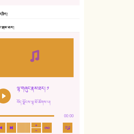
6. ཆོལ་གསུམ་བྲོ་གཞས། - སྒྲོན་གསལ།
ཁྲིད།
7. ལྷག་སྒྲོན་ལགས།
ང་རྣམ་ཐར།
8. ཆང་གཞས།
9. ཆང་གཞས། ༢
10. ཆང་གཞས། ༣
11. ལོ་གསར།
12. ལོ་གསར། ༢
ལྷ་གཞུང་རྣམ་ཐར། ༡
13. ཆུང་འདྲིས། - ཟླ་སྒྲོན།
བོད་ལྗོངས་ལྷ་མོ་ཚོགས་པ།
14. སྙིང་རྗེ་མོ། - ཚེ་འགྱུར་མེད།
00:00
15. ཤམ་པ་ལ་ཡི་སྲས་མོ།
16. ལྷ་བུ་དར་བུ།