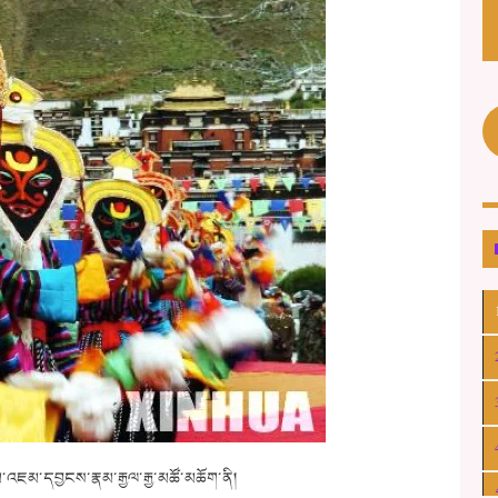
་འཇམ་དབྱངས་རྣམ་རྒྱལ་རྒྱ་མཚོ་མཆོག་ནི།