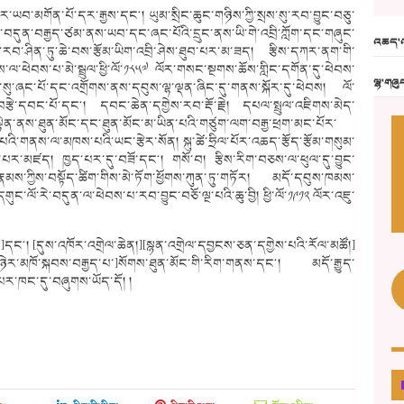
ར་ཡབ་མགོན་པོ་དར་རྒྱས་དང༌། ཡུམ་སྲིང་ཆུང་གཉིས་ཀྱི་སྲས་སུ་རབ་བྱུང་བཅུ་
ང་ལོ་བདུན་བརྒྱད་ཙམ་ནས་ཡབ་དང་ཞང་པོའི་དྲུང་ནས་ཡི་གེ་འབྲི་ཀློག་དང་གཞུང་
འཆད་འ
་རབ་ཤིན་ཏུ་ཆེ་བས་རྩོམ་ཡིག་འབྲི་ཤེས་ཐུབ་པར་མ་ཟད། རྩིས་དཀར་ནག་གི་
་ལ་ཕེབས་པ་མེ་སྦྲུལ་ཕྱི་ལོ་༡༨༥༧ ལོར་གསང་སྔགས་ཆོས་གླིང་དགོན་དུ་ཕེབས་
ལྷ་གཞུ
ས་སུ་ཞང་པོ་དང་འགྲོགས་ནས་དབུས་ལྷ་ལྡན་ཞིང་དུ་གནས་སྐོར་དུ་ཕེབས། ལོ་
་བརྩེ་དབང་པོ་དང༌། དབང་ཆེན་དགྱེས་རབ་རྡོ་རྗེ།
དཔལ་སྤྲུལ་འཇིགས་མེད་
ྟེན་ནས་ཐུན་མོང་དང་ཐུན་མོང་མ་ཡིན་པའི་གཙུག་ལག་བརྒྱ་ཕྲག་མང་པོར་
འི་གནས་ལ་མཁས་པའི་ཡང་རྩེར་སོན། སྐུ་ཚེ་ཧྲིལ་པོར་འཆད་རྩོད་རྩོམ་གསུམ་
སྒྲུབ་པར་མཛད། ཁྱད་པར་དུ་བཟོ་དང༌། གསོ་བ། རྩིས་རིག་བཅས་ལ་ཕུལ་དུ་བྱུང་
རྣམས་ཀྱིས་བསྟོད་ཚིག་གིས་མེ་ཏོག་ཕྱོགས་ཀུན་ཏུ་གཏོར། མདོ་དབུས་ཁམས་
ལོ་རེ་བདུན་ལ་ཕེབས་པ་རབ་བྱུང་བཅོ་ལྔ་པའི་ཆུ་བྱི། ཕྱི་ལོ་༡༩༡༢ ལོར་འཇུ་
ོས་]དང༌། [དུས་འཁོར་འགྲེལ་ཆེན།][སྙན་འགྲེལ་དབྱངས་ཅན་དགྱེས་པའི་རོལ་མཚོ།]
][ལུས་ལ་ཉེར་མཁོ་སྐབས་བརྒྱད་པ་]སོགས་ཐུན་མོང་གི་རིག་གནས་དང༌། མདོ་རྒྱུད་
་པར་ཁང་དུ་བཞུགས་ཡོད་དོ། །