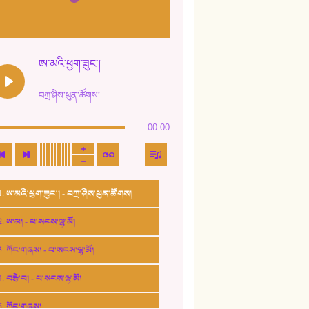
ཨ་མའི་ཕྱག་ཟུང་།
བཀྲ་ཤིས་ཕུན་ཚོགས།
00:00
1. ཨ་མའི་ཕྱག་ཟུང་། - བཀྲ་ཤིས་ཕུན་ཚོགས།
2. ཨ་མ། - པ་སངས་ལྷ་མོ།
3. ཀོང་གཞས། - པ་སངས་ལྷ་མོ།
4. བརྩེ་བ། - པ་སངས་ལྷ་མོ།
5. ཀོང་གཞས།