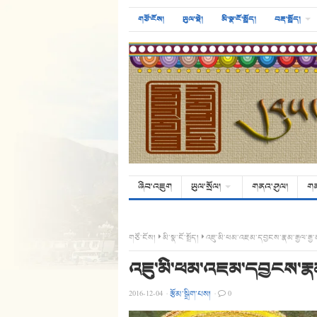
གཙོ་ངོས།
ཡུལ་སྡེ།
མི་སྣ་ངོ་སྤྲོད།
བརྡ་སྤྲོད།
ཞིབ་འཇུག
ཡུལ་སྲོལ།
གནའ་ཤུལ།
ག
གཙོ་ངོས།
མི་སྣ་ངོ་སྤྲོད།
འཇུ་མི་ཕམ་འཇམ་དབྱངས་རྣམ་རྒྱལ་རྒྱ
འཇུ་མི་ཕམ་འཇམ་དབྱངས་རྣམ་
2016-12-04
·
རྩོམ་སྒྲིག་པས།
·
0