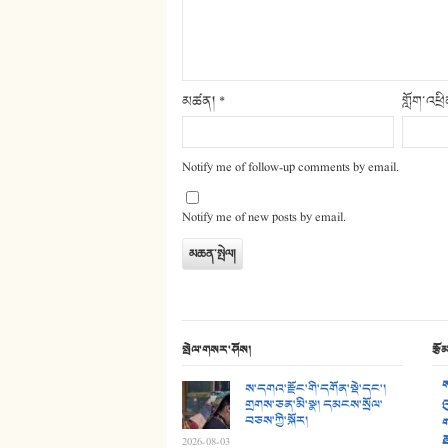
མཚན།
*
གློག་འཕྲ
Notify me of follow-up comments by email.
Notify me of new posts by email.
སྤེལ་གསར་ཤོས།
རྩོ
ས
ས་དགའ་རྫོང་གི་དགོན་སྡེ་དང་།
གྲགས་ཅན་མི་སྣ། དམངས་སྲོལ་
འ
བཅས་ཀྱི་སྐོར།
ག
ཐ
2026-08-03