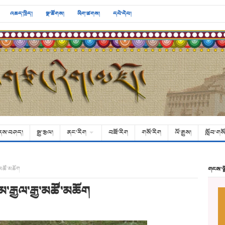
འཆད་ཁྲིད།
སྣ་ཚོགས།
ཡིག་ཚགས།
དཔེ་དེབ།
ནས་བཤད།
སྒྱུ་རྩལ།
ནང་རིག
བཟོ་རིག
གསོ་རིག
ལོ་རྒྱུས།
སློབ་གསོ
་མཚོ་མཆོག
གངས་ལ
རྒྱལ་རྒྱ་མཚོ་མཆོག