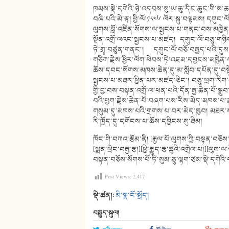
ཁམས་སྡེ་དགེའི་ཉེ་འདབས་སུ་ཡ་ཆུ་དིང་ཆུང་གི་ས་ཆ
བཞི་པའི་མེ་རྟ། ཕྱི་ལོ་༡༨༤༦ ལོར་སྐུ་བལྟམས། དགུ
ལུགས་བློ་འཛིན་སོགས་ལ་སྦྱངས་པ་གནང་བས་མཁྱེན
སྔོན་འགྲོ་ལའང་སྦྱངས་པ་མཛད། དགུང་ལོ་བཅུ་གཉིས
ཏེ་གྲྭ་བཙུན་གནང༌། དགུང་ལོ་བཅོ་བརྒྱད་པའི་དུ
གཅིག་རྗེས་ཕྱིར་ལོག་ཕེབས་ཏེ་འཇམ་དབྱངས་མཁྱེན
ཆོས་དབང་སོགས་མཁས་ཆེན་དུ་མ་སློབ་དཔོན་དུ་བས
སྦྱངས་པ་མཐར་ཕྱིན་པར་མཛད་ཅིང༌། བཅུ་ཕྲག་རིག་པ
གྱི་བྱ་བས་བསྟན་འགྲོ་ལ་ཕན་པའི་དོན་རྒྱ་ཆེན་པོ་
བའི་ཕྱག་རྗེས་ཆེན་པོ་བཞག་པས་རིས་མེད་མཁས་པ་
གསུམ་དུ་མཁས་པའི་གྲགས་པ་བར་མེད་ཁྱབ། མཐར་དགུང་
རི་ཁྲོད་དུ་དགོངས་པ་ཆོས་དབྱིངས་སུ་ཐིམ།
ཁོང་གི་བཀའ་རྩོམ་ནི། [རྒྱལ་པོ་ལུགས་ཀྱི་བསྟན་བཅ
[སྨན་ཕྲེང་བརྒྱ་རྩ།][ཕྱི་རྒྱུད་རྩ་ཆུའི་འགྲེལ་པ།
བསྟན་བཅོས་སོགས་པོ་ཏི་སུམ་ཅུ་ལྷག་ཙམ་སྡེ་དགེའི
Post Views:
2,417
སྡེ་ཚན།:
མི་སྣ་ངོ་སྤྲོད།
བརྒྱུད་སྐུལ།