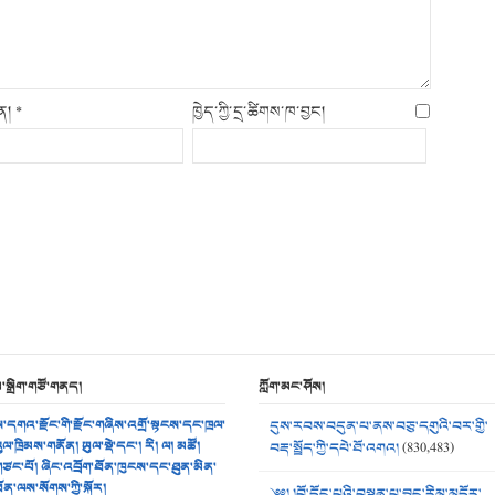
ིན།
*
ཁྱེད་ཀྱི་དྲ་ཚིགས་ཁ་བྱང།
མ་སྒྲིག་གཙོ་གནད།
ཀློག་མང་ཤོས།
་དགའ་རྫོང་གི་རྫོང་གཞིས་འགྲོ་སྟངས་དང་ཁྲལ་
དུས་རབས་བདུན་པ་ནས་བཅུ་དགུའི་བར་གྱི་
ུལ་ཁྲིམས་གནོན། ཡུལ་སྡེ་དང་། རི། ལ། མཚོ།
བརྡ་སྤྲོད་ཀྱི་དཔེ་ཐོ་འགའ།
(830,483)
ཙང་པོ། ཞིང་འབྲོག་ཐོན་ཁུངས་དང་ཐུན་མིན་
ོན་ལས་སོགས་ཀྱི་སྐོར།
༄༅། །བོ་དོང་པའི་བསྟན་པ་བྱུང་རིམ་མདོར་