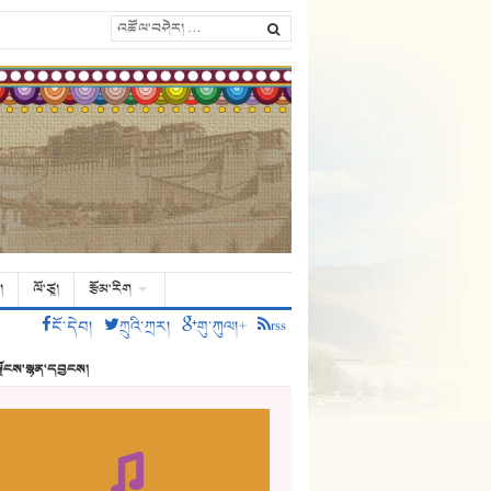
།
ལོ་ཙཱ།
རྩོམ་རིག
ངོ་དེབ།
ཀྲུའི་ཀྲར།
གུ་ཀུལ།+
rss
ྗོངས་སྙན་དབྱངས།