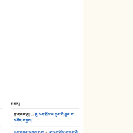
27. ལྕེ་བདེ་ཞོལ་གྱི་པང་གདན།
28. སྟོད་གཞས། - ཕན་ཐོག
29. རྣམ་བུ། - འཕྱོངས་ཞོལ་སྒྲོལ་མ།
30. སི་ལིང་འབྲི་མོ། - ཕན་ཐོག
31. ཕ་ཡུལ་ཡར་ཀླུང་།
32. ཨ་མ།
33. འཛོམས་པའི་ལམ།
34. ཉི་མ་སེམས་ལ་ཞོག་དང་། - ཟླ་སྒྲོན།
35. ང་ཚོ་ཕན་ཚུན་མཇལ་ནས། - ཟླ་སྒྲོན།
མཆན།
36. ཟླ་གཞོན་སྙན་དབྱངས། - ཟླ་སྒྲོན།
ཆུ་དབར་བུ།
on
རུ་ལག་གྲོམ་པ་རྒྱང་གི་བྱུང་བ་
མདོར་བསྡུས།
37. མཚོ་སྔོན་པོ། - ཟླ་སྒྲོན།
སྐལ་བཟང་མཁས་གྲུབ།
on
རུ་ལག་གྲོམ་པ་རྒྱང་གི་