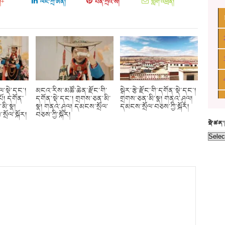
།+
ལིང་ཀྲི་ཨིན།
པིན་ཀྲིའ་ས།
གློག་འཕྲིན།
ུལ་སྡེ་དང་།
མངའ་རིས་མཚོ་ཆེན་རྫོང་གི་
སྒེར་རྩེ་རྫོང་གི་དགོན་སྡེ་དང་།
པོ། དགོན་
དགོན་སྡེ་དང་། གྲགས་ཅན་མི་
གྲགས་ཅན་མི་སྣ། གནའ་ཤུལ།
མི་སྣ།
སྣ། གནའ་ཤུལ། དམངས་སྲོལ་
དམངས་སྲོལ་བཅས་ཀྱི་སྐོར།
ྲོལ་སྐོར།
བཅས་ཀྱི་སྐོར།
སྡེ་ཚན