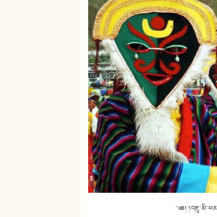
༄༅། །འཇུ་མི་ཕམ