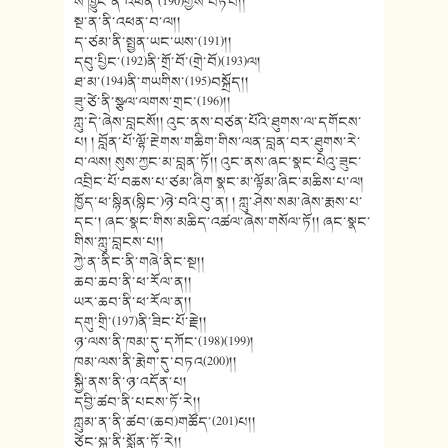
སེ་ཁྱུང་ནི་འཕན་(190)གྱིས་བཏབ།།
སྔ་ན་ནི་འཕན་བ་ལ།།
ད་ཙམ་ནི་སྤྱན་ཡང་ཡས་(191)།།
དབུ་པྱིང་(192)ནི་གྲོ་བོ་(གྲེ་བོ)(193)ལ།
ཐ་མ་(194)ནི་གཡགིས་(195)བསྐྲོད།།
ཟུ་ཙེ་ནི་སྩལ་ལགས་གྲང་(196)།།
ཀླུ་དེ་ཞེས་བླངསོ།། འུང་ནས་བཙན་པོའི་ཐུགས་ལ་དགོངས་
པ། ། བློན་པོ་ལྷོ་རྔེགས་གཆིག་གིས་ལན་བླན་བར་ཐུགས་རེ་
བ་ལས། སུས་ཀྱང་མ་བླན་ཏོ།། འུང་ནས་ཞང་སྣང་པེའུ་ཟུང་
འབྲིང་པོ་བཆས་པ་ཙམ་ཞིག སྣང་མ་ལྟོམ་ཞིང་མཆིས་པ་ལ།
ཁྱོད་ཕ་སྙིན(སྙིང་)ཉེ་བའི་བུ་ན། ། ཀླུ་ཤེས་སམ་ཞེས་རྨས་པ་
དང་། ཞང་སྣང་གིས་མཆིད་འཚལ་ཞེས་གསོལ་ཏོ།། ཞང་སྣང་
གིས་ཀླུ་བླངས་པ།།
ཀྱེ་ན་ནིང་ནི་གཞེ་ནིང་སྔ།།
ཆབ་ཆབ་ནི་ཕ་རོལ་ན།།
ཡར་ཆབ་ནི་ཕ་རོལ་ན།།
དགུ་གྲི་(197)ནི་ཟིང་པོ་རྗེ།།
ཉ་ལས་ནི་ཁམ་དུ་དཀོང་(198)(199)།
ཁམ་ལས་ནི་རྨེག་དུ་བཏའ(200)།།
སྐྱི་ནས་ནི་ཉ་འདོན་པ།
དབྱི་ཚབ་ནི་པངས་ཏོ་རེ།།
ཀླུམ་ན་ནི་ཚབ་(ཆབ)གཚོད་(201)པ།།
ཙེང་སྐུ་ནི་སྨོན་ཏོ་རེ།།