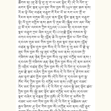
ཚོགས་ན། །ཟུ་ཙེ་ལྟེ་བུ་སུ་ག་ལ་ཡང་མྱེད་དོ། །དེ་འི་འོག་དུ་
མགར་སྟོང་རྩན་ཡུལ་ཟུང་གིས་བྱས་སོ། །ཡུལ་ཟུང་རྒས་ནས།
འོ་མ་ལྡེ་ལོད་བཙན་བཅུག་གོ རིང་པོ་མ་རག་པར་གྲོ་བ་
རིངས་ནས་བཀུམ་མོ། །འུང་ནས་བློན་སྟོང་རྩན་སླར་བཅུག་
སྟེ། ལོ་དྲུག་བགྱིས་ནས། རྒས་ཏེ་གུམ་མོ། །སྐྱིན་བར་ཞང་ལོན་
པྲ་མོ་དང་འབངས་ཀྱིས་དཔྱའད་(124)པ་ནི། དབའས་སུམ་
སྣང་བཅུག་ཀྲང་ཞེས་དཔྱད་དོ(125)།།རྗེ་བློན་གསངས་སྟེ་
བཀའ་བཏགས་པ་ནི། །བློན་ཆེ་འི་ལུགས་སློབ་པ་འོག་པོན།
དབའས་སུམ་མང་གིས་བྱས་ཏེ། སུམ་སྣང་གུམ་ནས། །བློན་
བཙན་སྙ་ལྡོམ་བུས་བྱས་སོའ། དེ་འི་འོག་དུ་ཁུ་མང་པོ་རྗེ་ལྷ་
ཟུང་གིས་བྱས་སོ། །ལྷ་ཟུང་བཀྱོན་ཕབ་ནས། །དབའས་ཁྲི་
གཟིགས་ཞན་ཉེན་གྱིས་བྱས་སོའ། །ལྷ་ཟུང་བཀྱོན་ཕབ་ནས། །
དབའས་ཁྲི་གཟིགས་ཞན་ཉེན་གྱིས་བྱས་སོའ། །དེ་ནས་མགར་
ཁྲི་འབྲིང་བཙན་བྲོད་ཀྱིས་བྱས་སོ། །དེ་འི་འོག་དུ་དབའས་ཁྲི་
སུམ་རྗེ་རྩང་བཞེར་གྱིས་བྱས་སོའ། དེ་འི་འོག་དུ་རྔེགས་མང་
ཞམ་སྟག་ཚབ་གྱིས་བྱས་སོ། །དེའི་འོག་དུ་དབའས་སྟག་སྒྲ་
ཁོང་ལོད་ཀྱིས་བྱས་ཏེ། བཀྱོན་ཕབ་ནས། །འགྲོ་ཅུང་བཟང་
འོར་མང་གྱིས་བྱས་སོ། ། དེ་འི་འོག་དུ་འབལ་སྐྱེ་ཟད་ལྡོང་ཚབ་
ཀྱིས་བྱས་སོ། །སྐྱེ་ཟང་ལྡོང་ཚབ་བཀྱོན་ཕབ་ནས། །དབའས་
སྣང་བཞེར་ཟུ་བརྩན་གྱིས་བྱསོ། །དེ་འི་འོག་དུ་མགོས་ཀྲི་
བཟང་ཡབ་ལག་གིས་བྱས་སོ། །དེ་འི་འོག་དུ་མཚིམས་ཞང་
རྒྱལ་ཟིགས་ཤུ་ཏེང་གིས་བྱས་སོ། །བཀྱོན་ཕབ་ནས། འབྲོ་ཅུང་