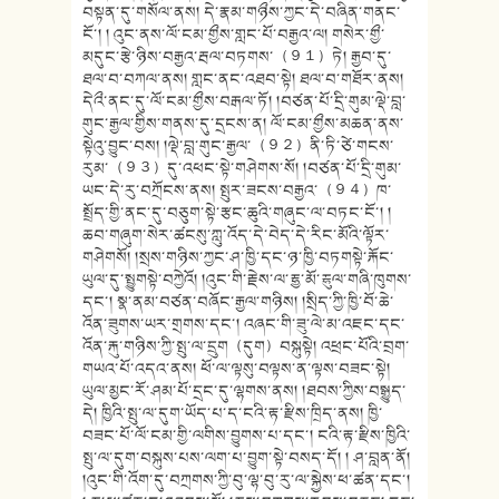
བསྟན་དུ་གསོལ་ནས། དེ་རྣམ་གཉྀས་ཀྱང་དེ་བཞིན་གནང་
ངོ་། ། འུང་ནས་ལོ་ངམ་གྱྀས་གླང་པོ་བརྒྱའ་ལ། གསེར་གྱྀ་
མདུང་རྩེ་ཉིས་བརྒྱའ་རྦལ་བཏགས་（９１）ཏེ། རྒྱབ་དུ་
ཐལ་བ་བཀལ་ནས། གླང་ནང་འཐབ་སྟེ། ཐལ་བ་གཐོར་ནས།
དེའྀ་ནང་དུ་ལོ་ངམ་གྱྀས་བརྒལ་ཏོ། །བཙན་པོ་དྲི་གུམ་ལྡེ་བླ་
གུང་རྒྱལ་གྱིས་གནས་དུ་དྲངས་ན། ལོ་ངམ་གྱྀས་མཆན་ནས་
སྟེའུ་བྱུང་བས། །ལྡེ་བླ་གུང་རྒྱལ་（９２）ནི་ཏི་ཙེ་གངས་
རུམ་（９３）དུ་འཕང་སྟེ་གཤེགས་སོ། །བཙན་པོ་དྲི་གུམ་
ཡང་དེ་རུ་བཀྲོངས་ནས། སྤུར་ཟངས་བརྒྱའ་（９４）ཁ་
སྤྲོད་གྱི་ནང་དུ་བཅུག་སྟེ་རྩང་ཆུའི་གཞུང་ལ་བཏང་ངོ་། །
ཆབ་གཞུག་སེར་ཚངསུ་ཀླུ་འོད་དེ་བེད་དེ་རིང་མོའི་ལྟོར་
གཤེགསོ། །སྲས་གཉིས་ཀྱང་ཤ་ཁྱི་དང་ཉ་ཁྱི་བཏགསྟེ་རྐོང་
ཡུལ་དུ་སྤྱུགསྟེ་བཀྱེའོ། །འུང་གི་རྗེས་ལ་རྷྱ་མོ་རྷུལ་གཞི་ཁུགས་
དང་། སྣ་ནམ་བཙན་བཞོང་རྒྱལ་གཉིས། །སྲིད་ཀྱི་ཁྱི་བོ་ཆེ་
འོན་ཟུགས་ཡར་གྲགས་དང་། འཞང་གི་ཟུ་ལེ་མ་འཇང་དང་
འོན་རྐུ་གཉིས་ཀྱི་སྤུ་ལ་དྲུག（དུག）བསྐུསྟེ། འཕྲང་པོའི་བྲག་
གཡའ་པོ་འདའ་ནས། ཕོ་ལ་ལྟསུ་བལྟས་ན་ལྟས་བཟང་སྟེ།
ཡུལ་མྱང་རོ་ཤམ་པོ་དྲང་དུ་ལྷགས་ནས། །ཐབས་ཀྱིས་བསྒྱུད་
དེ། ཁྱིའི་སྤུ་ལ་དུག་ཡོད་པ་ད་ངའི་རྟ་རྫིས་ཁྲིད་ནས། ཁྱི་
བཟང་པོ་ལོ་ངམ་གྱི་ལགིས་བྱུགས་པ་དང་། ངའི་རྟ་རྫིས་ཁྱིའི་
སྤུ་ལ་དུག་བསྐུས་པས་ལག་པ་བྱུག་སྟེ་བསད་དོ། ། ཤ་བླན་ནོ།
།འུང་གི་འོག་དུ་བཀྲགས་ཀྱི་བུ་ལྷ་བུ་རུ་ལ་སྐྱེས་ཕ་ཚན་དང་།