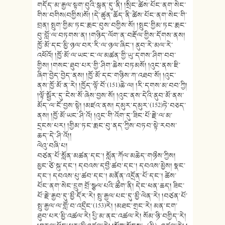
གདོད་མ་རྒྱལ་སྟག་བུའི་སྙན་དུ་ནི། །སྲིང་ཚེས་པོང་ནག་སེང་
གིས་བགིས(བགྱིས)སོ། །དེ་ཚུན་ཆོད་ནི་ཚེས་པོང་ནག་སེང་གི་
བྲན། སྤུག་གྱིམ་ཏང་རྨང་བུས་བགྱིས་སོ། །སྤུང་གྱིམ་ཏང་རྨང་
བུ་བློ་ལ་བཏགས་ན། །གཉིད་ལོག་ན་བརྡོལ་གྱིས་དོགས་ནས།
ཁྱོ་མོ་དང་མྱི་ཉལ་བར་རི་ལ་ཉལ་ཞིང་། ནུབ་རེ་མལ་རེ་
འཕོའོ། །ཁྱོ་མོ་ལ་ཡང་ང་ལ་མཚན་གྱི་ཡུ་དགས་ཤིག་བབ་
གྱིས། །གསང་ཐུབ་པར་གྱི་ཤིག་ཆེས་བཏམསོ། །འུང་ནས་ཇི་
ཞིག་བྱེད་བྱེད་ནས། །ཁྱོ་མོ་དང་གཉིས་ཀ་འཐབ་སོ། །འུང་
ནས་ཁྱོ་མོ་ན་རེ། །ཁྱོད་ལྟོ་བོ་(151)ཆེ་ལ། །རི་དགས་མ་བབ་ཀྱི།
།ལྟོ་སྦྱོར་དུ་ངེས་སོ་ཞེས་བྱས་སོ། །འུང་ནས་དེའི་ནུབ་མོ་ནས་
མོད་ལ་ངོ་བྱས་སྟེ། །མཛའ་ནས། དམུར་དམུར་(152)ཏེ་བཅད་
ནས། །ཁྱོ་མོ་ཡང་ཤི་འོ། །འུང་གི་འོག་དུ་ཟིང་པོ་རྗེ་ལ་མ་
དྲངས་པར། །གྱིམ་ཏང་རྨང་བུ་ནད་ཀྱིས་བཏབ་སྟེ་རབས་
ཆད་དེ་ཤི་འོ།།
ལེའུ་བཞི་པ།
བཙན་པོ་སློན་མཚན་དང་། སློན་ཀོལ་མཆེད་གཉྀས་ཀྱིས།
མྱང་ཙེ་སྐུ་དང་། དབའས་དབྱྀ་ཚབ་དང་། དབའས་མྱེས། སྣང་
དང་། དབའས་པུ་ཚབ་དང་། མནོན་འདྲོན་པོ་དང་། ཚེས་
པོང་ནག་སེང་དྲུག བྲོ་སྩལ་པའི་ཚྀག་ནི། དེང་ཕན་ཆད། ཟིང་
པོ་རྗེ་རྒྱབ་དུ་མྱྀ་དོར་རེ། སྤུ་རྒྱལ་པང་དུ་མྱྀ་ལེན་རེ། །བཙན་པོ་
སྤུ་རྒྱལ་ལ་གློ་བ་འདྲྀང་(153)རེ། །མཐང་གྲང་རེ། མན་ངག་
ཐུབ་པར་མྱི་འཚལ་རེ། པྱི་མ་ནང་འཚལ་རེ། སོམ་ཉི་བགྱིད་རེ།