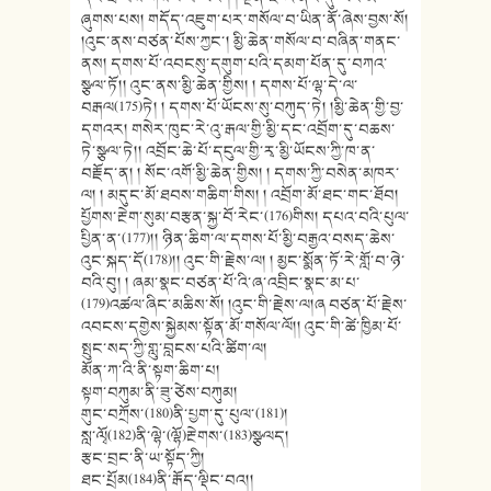
ཞུགས་པས། གདོད་འཇུག་པར་གསོལ་བ་ཡིན་ནོ་ཞེས་བྱས་སོ།
།འུང་ནས་བཙན་པོས་ཀྱང་། མྱི་ཆེན་གསོལ་བ་བཞིན་གནང་
ནས། དགས་པོ་འབངསུ་དགུག་པའི་དམག་པོན་དུ་བཀའ་
སྩལ་ཏོ།། འུང་ནས་མྱི་ཆེན་གྱིས། ། དགས་པོ་ལྷ་དེ་ལ་
བརྒལ(175)ཏེ། ། དགས་པོ་ཡོངས་སུ་བཀུད་ཏེ། །མྱི་ཆེན་གྱི་བྱ་
དགའར། གསེར་ཁུང་རེ་འུ་རྒལ་གྱི་མྱི་དང་འབྲོག་དུ་བཆས་
ཏེ་སྩལ་ཏེ།། འབྲོང་ཆེ་པོ་དངུལ་གྱི་རྭ་མྱི་ཡོངས་ཀྱི་ཁ་ན་
བརྗོད་ན། ། སོང་འགོ་མྱི་ཆེན་གྱིས། ། དགས་ཀྱི་བསེན་མཁར་
ལ། ། མདུང་མོ་ཐབས་གཆིག་གིས། ། འབྲོག་མོ་ཐང་གང་ཐོབ།
པྱོགས་རྔེག་སུམ་བརྩན་སྐྱ་བོ་རེང་(176)གིས། དཔའ་བའི་པུལ་
པྱིན་ན་(177)།། ཉིན་ཆིག་ལ་དགས་པོ་མྱི་བརྒྱའ་བསད་ཆེས་
འུང་སྐད་དོ(178)།། འུང་གི་རྗེས་ལ། ། མྱང་སྨོན་ཏོ་རེ་གློ་བ་ཉེ་
བའི་བུ། ། ཞམ་སྣང་བཙན་པོ་འི་ཞ་འབྲིང་སྣང་མ་པ་
(179)འཚལ་ཞིང་མཆིས་སོ། །འུང་གི་རྗེས་ལ།ཞ བཙན་པོ་རྗེས་
འབངས་དགྱེས་སྐྱེམས་སྟོན་མོ་གསོལ་ལོ།། འུང་གི་ཚེ་ཁྱིམ་པོ་
སྤུང་སད་ཀྱི་གླུ་བླངས་པའི་ཚིག་ལ།
མོན་ཀ་འི་ནི་སྟག་ཆིག་པ།
སྟག་བཀུམ་ནི་ཟུ་ཙེས་བཀུམ།
གུང་བཀྲོས་(180)ནི་པྱག་དུ་པུལ་(181)།
སླ་ལྭོ(182)ནི་ལྷེ་(ལྷོ)རྔེགས་(183)སྩལད།
རྩང་བྲང་ནི་ཡ་སྟོད་ཀྱི།
ཐང་པྲོམ(184)ནི་རྒོད་ལྡིང་བའ།།