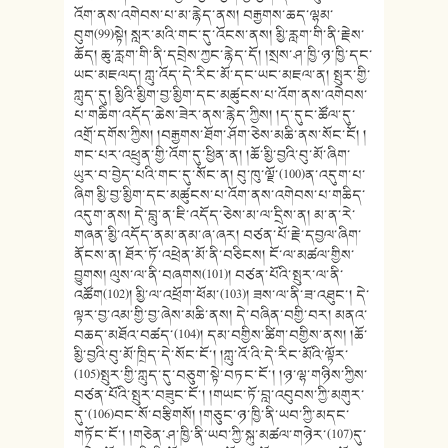
འོག་ནས་འགེབས་པ་མ་རྙེད་ནས། བརྒྱགས་ཆད་ལྷམ་
བུག(99)སྟེ། སླར་མའི་གང་དུ་འོངས་ནས། མྱི་རླག་གི་ནི་རྗེས་
ཆོད། ཆུ་རླག་གི་ནི་དབྲེས་ཀྱང་རྙེད་དོ། །སྲས་ཤ་ཁྱི་ཉ་ཁྱི་དང་
ཡང་མཇལད། ཀླུ་འོད་དེ་རིང་མོ་དང་ཡང་མཇལ་ན། སྤུར་གྱི་
ཀླུད་དུ། མྱིའི་མྱིག་བྱ་མྱིག་དང་མཚུངས་པ་འོག་ནས་འགེབས་
པ་གཆིག་འདོད་ཆེས་ཟེར་ནས་རྙེད་ཀྱིས། །ད་དུང་ཚོལ་དུ་
འགྲོ་དགོས་ཀྱིས། །བརྒྱགས་ཐོག་ཤོག་ཅེས་མཆི་ནས་སོང་ངོ། །
གང་པར་འཕྲུན་གྱི་འོག་དུ་ཕྱིན་ན། །ཆོ་མྱི་བྱའི་བུ་མོ་ཞིག་
ཡུར་བ་བྱེད་པའི་གང་དུ་སོང་ན། བུ་ཁུ་ལྗོ་(100)ན་འདུག་པ་
ཞིག མྱི་བྱ་མྱིག་དང་མཚུངས་པ་འོག་ནས་འགེབས་པ་གཆིད་
འདུག་ནས། དེ་བླུ་ན་ཇི་འདོད་ཅེས་མ་ལ་དྲིས་ན། མ་ན་རེ་
གཞན་མྱི་འདོད་ནམ་ནམ་ཞ་ཞར། བཙན་པོ་རྗེ་དབྱལ་ཞིག་
ནོངས་ན། ཐོར་ཏོ་འཕྲེན་མོ་ནི་བཅིངས། ངོ་ལ་མཚལ་གྱིས་
བྱུགས། ལུས་ལ་ནི་བཞགས(101)། བཙན་པོའི་སྤུར་ལ་ནི་
འཚོག(102)། མྱི་ལ་འཕྲོག་ཕོམ་(103)། ཟས་ལ་ནི་ཟ་འཐུང་། དེ་
ལྟར་བྱ་འམ་གྱི་བྱ་ཞེས་མཆི་ནས། དེ་བཞིན་བགྱི་བར། མནའ་
བཆད་མཐོའ་བཚད་(104)། དམ་བགྱིས་ཚིག་བགྱིས་ནས། །ཆོ་
མྱི་བྱའི་བུ་མོ་ཁྲིད་དེ་སོང་ངོ་། །ཀླུ་འོ་འི་དེ་རིང་མོའི་ལྟོར་
(105)སྤུར་གྱི་ཀླུད་དུ་བཅུག་སྟེ་བཏང་ངོ་། །ཉ་ལྷ་གཉིས་ཀྱིས་
བཙན་པོའི་སྤུར་བཟུང་ངོ་། །གཡང་ཏོ་བླ་འབུབས་ཀྱི་མགུར་
དུ་(106)བང་སོ་བརྩིགསོ། །གཅུང་ཉ་ཁྱི་ནི་ཡབ་ཀྱི་མདང་
གཏོང་ངོ་། །གཅེན་ཤ་ཁྱི་ནི་ཡབ་ཀྱི་སྐུ་མཚལ་གཉེར་(107)དུ་