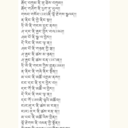
རྒོད་བཀུམ་ནི་ཟུ་ཙེས་བཀུམ།།
རྒོད་གཤོག་ནི་པྱག་དུ་པུལ།།
གསབ་གསོབ་(185)ནི་ལྷོ་རྔེགས་སྩལད།།
ན་ནིང་ནི་གྱེ་ནིང་སྔ།།
ཏི་སེ་ནི་གངས་དྲུང་ནས།།
ཤ་དང་ནི་རྐྱང་བྱེར་བའ(186)།།
ཤམ་པོ་ནི་སྩ་ལ་བྱེར།།
དེ་རིང་ནི་སང་ལྟ་ན།།
ཤམ་པོ་ནི་གཉན་གྱི་རྩ།།
ཤ་རྐྱང་ནི་ཚས་མ་ཉན།།
ཤ་རྐྱང་ནི་ཚས་ངན་(187)ན།།
ཏི་སེ་ནི་གངས་ཀྱིས་བྲུན(188)།།
ན་ནིང་ནི་གཞེ་ནིང་སྔོན།།
མ་པང་ནི་མཚོ་འགྲམ་ནས།།
ངང་དང་ནི་དུར་བྱེར་བ།།
དང་ཀོ་ནི་མཚོ་ལ་བྱེར།།
དེ་རིང་ནི་སང་ལྟ་ན།།
དང་ཀོ་(189)ནི་ལྷའི་མཚོའ།།
ང(ང)དུར་ནི་ཚས་མ་ངན།།
ང(ང) དུར་ནི་ཚས་ངན་ན།།
མ་པང་ནི་མཚོ་འིས་བྲིན།།
ལྷོ་རྔེགས་ནི་འཕན་གྱི་སྣོན།།