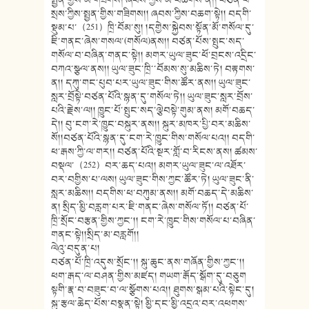
སྲས་ཀྱིས་སྤྱན་གྱིས་གཟིགས།། ཞབས་ཀྱིས་བཆག་སྟེ།། བདགི་
སྡུམ་པ་（251）ཁྲི་བོམ་སུ། །དགྱེས་སྐྱེབས་སྟོན་མོ་གསོལ་དུ་
ཇི་གནང་ཞེས་གསལ་(གསོལ)ནས།། བཙན་པོས་སྤུང་སད་
གསོལ་བ་བཞིན་གནང་སྟེ།། མགར་ཡུལ་ཟུང་ཕོ་བྲངས་འདྲིང་
བཀའ་སྩལ་ནས།། ཡུལ་ཟུང་ཁྲི་་བོམས་སུ་མཆིས་ཏེ། བརྟགས་
ན།། དཀུ་གང་པུབ་པར་ཡུལ་ཟུང་གིས་ཚོར་ནས།། ཡུལ་ཟུང་
སླར་བྲོསྟེ་བཙན་པོའི་སྙན་དུ་གསོལ་ཏེ།། ཡུལ་ཟུང་སླར་བྲོས་
པའི་རྗེས་ལ།། ཁྱུང་པོ་སྤུང་སད་ལྕེབསྟེ་གུམ་ནས། མགོ་བཆད་
དེ།། བུ་ངག་རེ་ཁྱུང་བསྐུར་ནས།། སྐུར་མཁར་པྱི་བར་མཆིས་
སོ།།བཙན་པོའི་སྙན་དུ་ངག་རེ་ཁྱུང་གིས་གསོལ་པའ།། བདགི་
ཕ་རྒས་ཀྱི་ལ་གར།། བཙན་པོའི་སྔར་གློ་བ་རིངས་ནས། ཚམས་
བསྡལ་（252）བར་ཆད་པའ།། མགར་ཡུལ་ཟུང་ལ་འཐོར་
བར་བགྱིས་པ་ལས། ཡུལ་ཟུང་གིས་ཀྱང་ཚོར་ཏེ། ཡུལ་ཟུང་ནི་
སླར་མཆིས།། བདགིས་ཕ་བཀུམ་ནས།། མགོ་བཆད་དེ་མཆིས་
ན། སྲིད་མྱི་བརླག་པར་ཇི་གནང་ཞེས་གསོལ་ཏོ།། བཙན་པོ་
ཁྲི་སྲོང་བརྩན་གྱིས་ཀྱང་།། ངག་རེ་ཁྱུང་གིས་གསོལ་པ་བཞིན་
གནང་སྟེ།།སྲིད་མ་བརླགོ།།
ལེའུ་བདུན་པ།
བཙན་པོ་ཁྲི་འདུས་སྲོང་།། སྐུ་ཆུང་ནས་གཞོན་གྱིས་ཀྱང་།།
ཕག་རྒད་ལ་བཤན་གྱིས་མཛད། གཡག་རྒོད་སྒོག་དུ་བཅུག
སྟགི་རྣ་བ་བཟུང་བ་ལ་སྩོགས་པའ།། ཐུགས་སྒམ་པའི་སྟེང་དུ།
སྐུ་རྩལ་ཆེད་པོས་བསྣན་སྟེ། མྱི་དང་མྱི་འདྲའ་བར་འཕགས་