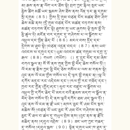
མ། རྒས་ནས་རྣ་ལོག་པར་ཐོས་སྟེ། བྲག་ཀྱང་རྙིལ། སྤང་ཡང་
མྱེས་ཚིག མཚོ་ཡང་སྐམས་ཤེས་ཐོས་ནས། འོན་ཏང་ཆུ་དགུམ་
སྲི་དགུམ（８５）གྱིས། དྲི་གུམ་བཙན་པོར་མཚན་ཐོག་ཤིག་
ཆེས་མཆི་ནས། །དྲྀ་གུམ་བཙན་པོར་མཚན་བཏགས་ནས།
མཚན་བཏགས་ནོང་སྟེ། ཐུགས་སུ་ཡང་ཞུགས། ལྡེ་སྲས་མྱྀ་འི་
མྱི་ཚུལ་ཏེ། མངོན་བར་དགུང་དུ་གཤེགས་པ་ལ་སྩོགས་པ་
འཕྲུལ་དང་བྱྀན་ཆེད་པོ（８６）མངའ་བས། དྲོད་དང་
དྲེགས་མ་ཐུབ་སྟེ། །བཙན་འདྲན་བདའ་（８７）ནས། ཡབ་
འབངས་ཕ་དགུའ་དང་། ཡུམ་འབངས་ཚན་གསུམ་ལ་དགྲ་རུ་
རྒལ་（８８）གཡག（གཡོག）（）དུ་དྲུང་ཕོད་དམ་ཞེས་
བཀའ་སྩལ་ན། སོ་སོ་ནས་ཀུན་གྱིས་མྱྀ་ཕོད་ཆེས་གསོལ་ཏོ། །
ལོ་ངམ་རྟ་རྫིས་ཀྱང་མྱི་ཕོད་ཅེས་གསོལ་པ་ལས་མ་གནས་སྟེ།
འུང་ནས་ལོ་ངམ་གྱྀས་གསོལ་པ། དེ་ལྟར་མྱྀ་གནང་ན། །ལྷ་འི་
དཀོར་མདུང་རང་འདེབས་དང་། །རལ་གྱྀ་རང་གཅོད་དང་།
ཁྲབ་རང་གྱོན་(གྱོད)དང་། ཕུབ་རང་བཛུང་ལ་སྩོགས་པ།
འཕྲུལ་གྱི་དཀོར་ཆེད་པོ་མངའ་བའྀ་རྣམས་མདག་ལ་སྩོལ་ན་
ཕོད་ཅེས་གསོལ་ཏོ། དེ་ནས་ལྷའྀ་དཀོར་ཐམ་ཤད་སྩལ་ཏོ། །
འུང་ནས་ལོ་ངམ་རྟ་རྫྀ་ཡང་། མཁར་མྱང་རོ་ཤམ་པོར་སྔར་
མཆིས་སོ། །བཙན་པོ་ཡང་མྱང་རོ་ཤམ་པོར་གཤེགས་ནས།
མྱང་རོ་ཐལ་བ་ཚལ་དུ་གཡུལ་བྲེས་ནས། །འུང་ནས་རྟ་རྫྀའི་
མཆིད་ནས། །དབུའ་འབྲེས་（８９）ཟང་ཡག་ཀྱང་གཆད་
དུ་གསོལ། །དབུའ་སྐས་（９０）སྟེན་དགུའ་ཡང་ཁ་ཐུར་དུ་