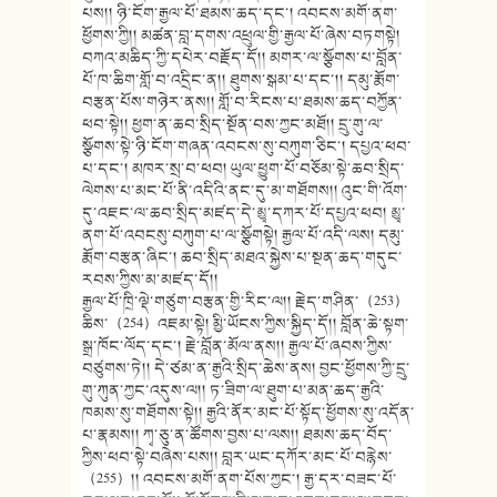
པས།། ཉི་ངོག་རྒྱལ་པོ་ཐམས་ཆད་དང་། འབངས་མགོ་ནག་
ཕྱོགས་ཀྱི།། མཚན་བླ་དགས་འཕྲུལ་གྱི་རྒྱལ་པོ་ཞེས་བཏགསྟེ།
བཀའ་མཆིད་ཀྱི་དཔེར་བརྗོད་དོ།། མགར་ལ་སྩོགས་པ་བློན་
པོ་ཁ་ཆིག་གློ་བ་འདྲིང་ན།། ཐུགས་སྒམ་པ་དང་།། དམུ་རྨོག་
བརྩན་པོས་གཉེར་ནས།། གློ་བ་རིངས་པ་ཐམས་ཆད་བཀྱོན་
ཕབ་སྟེ།། ཕྱག་ན་ཆབ་སྲིད་སྔོན་བས་ཀྱང་མཐོ།། དྲུ་གུ་ལ་
སྩོགས་སྟེ་ཉི་ངོག་གཞན་འབངས་སུ་བཀུག་ཅིང་། དཔྱའ་ཕབ་
པ་དང་། མཁར་སྲ་བ་ཕབ། ཡུལ་ཕྱུག་པོ་བཅོམ་སྟེ་ཆབ་སྲིད་
ལེགས་པ་མང་པོ་ནི་འདིའི་ནང་དུ་མ་གཐོགས།། འུང་གི་འོག་
དུ་འཇང་ལ་ཆབ་སྲིད་མཛད་དེ་མྱྭ་དཀར་པོ་དཔྱའ་ཕབ། མྱྭ་
ནག་པོ་འབངསུ་བཀུག་པ་ལ་སྩོགསྟེ། རྒྱལ་པོ་འདི་ལས། དམུ་
རྨོག་བརྩན་ཞིང་། ཆབ་སྲིད་མཐའ་སྐྱེས་པ་སྔན་ཆད་གདུང་
རབས་ཀྱིས་མ་མཛད་དོ།།
རྒྱལ་པོ་ཁྲི་ལྡེ་གཙུག་བརྩན་གྱི་རིང་ལ།། རྗེད་གཤིན་（253）
ཆིས་（254）འཇམ་སྟེ། མྱི་ཡོངས་ཀྱིས་སྐྱིད་དོ།། བློན་ཆེ་སྟག་
སྒྲ་ཁོང་ལོད་དང་། རྗེ་བློན་མོལ་ནས།། རྒྱལ་པོ་ཞབས་ཀྱིས་
བཙུགས་ཏེ།། དེ་ཙམ་ན་རྒྱའི་སྲིད་ཆེས་ནས། བྱང་ཕྱོགས་ཀྱི་དྲུ་
གུ་ཀུན་ཀྱང་འདུས་ལ།། ཏ་ཟིག་ལ་ཐུག་པ་མན་ཆད་རྒྱའི་
ཁམས་སུ་གཐོགས་སྟེ།། རྒྱའི་ནོར་མང་པོ་སྟོད་ཕྱོགས་སུ་འདོན་
པ་རྣམས།། ཀྭ་ཅུ་ན་ཚོགས་བྱས་པ་ལས།། ཐམས་ཆད་བོད་
ཀྱིས་ཕབ་སྟེ་བཞེས་པས།། བླར་ཡང་དཀོར་མང་པོ་བརྙེས་
（255）།། འབངས་མགོ་ནག་པོས་ཀྱང་། རྒྱ་དར་བཟང་པོ་