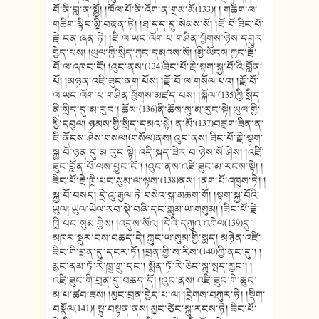
བོ་ནི་བླ་ན་སྨྱོ། །ཁོལ་པོ་ནི་འོག་ན་གྲམ་མོ(133)། ། གཆིག་ལ་
གཆིག་སྙིང་མྱི་བརྟན་ཏེ། །ཐ་དད་དུ་སེམས་སོ། །ཇོ་བོ་ཟིང་པོ་
རྗེ་ངན་ཞན་ཏེ། །ཇི་ལ་ཡང་ལོག་པ་གཤིན་པྱོགས་ཉེས་དགུར་
བྱེད་པས། །ཡུལ་གྱི་སྲིད་ཀྱང་དམའས་སོ། །མྱི་ཡོངས་ཀྱང་རྗོ་
བོ་ལ་འཁང་ངོ། །འུང་ནས་(134)ཟིང་པོ་རྗེ་སྟག་སྐྱ་བོ་འི་བློན་
པོ། །མཉན་འཇི་ཟུང་ནག་པོས། །རྗོ་བོ་ལ་གསོལ་པའ། །རྗོ་བོ་
ལ་ཡང་ལོག་པ་གཤིན་ཕྱོགས་མཛད་པས། །སྐོལ་(135)ཀྱི་སྲིད་
ནི་སྲིད་དུ་མ་རུང་། ཆོས་(136)ནི་ཆོས་སུ་མ་རུང་སྟེ། ཡུལ་གྱི་
མྱི་དབུལ། ཉམས་གྱི་སྲིད་དམའ་སྟེ། ན་མོ་(137)བརླག་ཟིན་ན་
ཇི་ནོངས་ཤེས་གསལ།(གསོལ)ནས། འུང་ནས། ཟིང་པོ་རྗེ་སྟག་
སྐྱ་བོ་ཉན་དུ་མ་རུང་སྟེ། འདི་སྐད་ཟེར་བ་ཉེས་སོ་ཤེས། །འཛི་
ཟུང་བློན་པོ་ལས་པྱུང་ངོ་། །འུང་ནས་འཛི་ཟུང་མ་རངས་སྟེ། །
ཟིང་པོ་རྗེ་ཁྲི་པང་སུམ་ལ་ལྟས་(138)ནས། །ནག་པོ་འཁུས་ཏེ། །
སྐྱ་བོ་བསད། དྲེ་འུ་རྒྱལ་ཏེ་བསེའ་སྒ་མཆག་གོ། །སྟག་སྐྱ་བོའི་
ཡུལ། ཡུལ་ཡེལ་རབ་སྡེ་བཞི་དང་ཀླུམ་ཡ་གསུམ། །ཟིང་པོ་རྗེ་
ཁྲི་པང་སུམ་གྱིས། །འདུས་སོའ། །དེའི་དཀུའ་འགེལ(139)དུ་
མཁར་སྡུར་བས་བཆད་དེ། ཀླུང་ཡ་སུམ་གྱི་སྨད། མཉེན་འཛི་
ཟིང་གི་བྲན་དུ་དངར་ཏོ། །བྲན་གྱི་ས་རིས་(140)ཀྱི་ནང་དུ་། །
མྱང་ནམ་ཏོ་རེ་ཁྲུ་གྲུ་དང་། སྨོན་ཏོ་རེ་ཅེང་སྐུ་སྤད་ཀྱང་། །
འཛི་ཟུང་གི་བྲན་དུ་བཆད་དོ། །འུང་ནས། འཛི་ཟུང་གི་ཆུང་
མ་པ་ཚབ་ཟས། །མྱང་བྲན་བྱེད་པ་ལ། །དྲེགས་བཀུར་ཏེ། །སྡིག་
བསྣོལ(141)། སྟུ་བསྟན་ནས། མྱང་ཙེང་སྐུ་རངས་ཏེ། ཟིང་པོ་