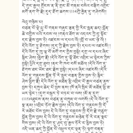
དེ་གུང་རྒྱལ། གྲོངས་ན་ནི་གྲང་མོ་གནམ་བསེའ་བརྩིག འགྲེང་
མགོ་ནག་གི་རྗེ། དུད་རྔོག་ཆགས་(114)ཀྱི་རྐྱེན་དུ་གཤེགསོ།།
ལེའུ་གཉིས་པ།
བཙན་པོ་ལྡེ་པྲུ་པོ་གནམ་གཞུང་རྩན་གྱི་རིང་སླན་ཆད། བློན་
ཆེ་བགྱིས་པའི་རབས་ལ། །གནའ་ཐོག་མ་འདའར་ཀྱི་བུ་སྟོང་
དང་རྗེས་བྱས་ཏེ། འཛངས་ལ་དཔའ་འོ། །གློ་བ་ཡང་ཉེ་འོ། །
དེའི་འོག་ཏུ་རྔེགས། །དུད་ཀྱི་རྗེས་བྱས་ཏེ། དཔའ་ལ་འཛངསོ། །
དེའི་འོག་དུ་ཁུ་ལྷ་བོ་མགོ་གར་གྱིས་བྱསྟེ། དགྲ་ལ་དཔའ་ཞིང་
སྙིང་ཤེས། །མྱིག་རྣོ། །དེའི་འོག་དུ་ལྷོ་ཐོང་འབྲིང་ཡ་སྟེངས་ཀྱིས་
བྱསྟེ། པྱིའི་དགྲ་ཐུབ། །ནང་གི་ཁབ་བསོ་མཐོའ། །དེའི་འོག་དུ་
རྔེགས་ཐང་ཡོང་ཐང་རྗེས་བྱསྟེ། །དཔའ་ཞིང་འཛངསོ། །དེའི་
འོག་དུ་གནུབས་སྨོན་ཏོ་རེ་སྤུང་བརྩན་གྱིས་བྱས་ཏེ། སྙིང་
ཤེས་མྱིག་རྣོ། དེའི་འོག་དུ་མཐོན་མྱི་འབྲིང་པོ་རྒྱལ་བཙན་ནུས་
བྱས་ཏེ། དཀུའ་ཆེད་པོ་བྱས་ནས། །ཁོ་ནའི་སྲིང་མོ་མཐོན་མྱི་ཟ་
ཡར་སྟེང་། །དུག་བསྐུར་ཏེ་བཏང་བ་ལས། །མོ་ན་དུག་
(115)འཐུངས་ནས། བཙན་ནུ་བཀུམ་བ་ལགསོ། །དེ་འི་འོག་དུ་
སྣ་ནམ། །འབྲིང་ཏོག་རྗེས་བྱས། །དེའི་འོག་དུ་གནུབས་ཁྲི་དོ་
རེ་མཐོང་པོས་བྱས། དེ་འི་འོག་དུ་བནུབས་ཁྲི་དོག་རྗེ་གཙུག་
བློན་གྱིས་བྱས། དེ་འི་འོག་དུ་གནུབས་མཉེན་ཏོ་རེ་ངན་སྣང་
གིས་བྱས། །དེ་འི་འོག་དུ་ཤུད་བུ་རྒྱལ་ཏོརེ་ང་མྱིས་བྱས་ཏེ།
འདི་ཡན་ཆད་ཀྱི་བློན་པོ་འཕྲུལ་དང་ལྡན་ཏེ། ལྟག་བརྟན་