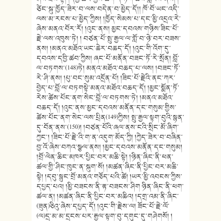
ཙེང་སྐུ་ཁྱོད་ཟེར་བ་ལས་བདེན་བ་མྱེད་དོ།། ཁོ་བོ་ཡང་འདི་
ལས་མ་རངས་པ་མྱེད་ཀྱིས། །ཁྱོད་སེམས་པ་དང་མྱི་འདྲའ་རེ་
ཞེས་མནའ་བོར་རོ། །འུང་ནས། མྱང་དབའས་གཉིས་ཟིང་པོ་
རྗེ་ལས་འཁུས་ཏེ། ། བཙན་པོ་སྤུ་རྒྱལ་ལ་གློ་བ་ཉེ་བར་བཟས་
ནས། །མནའ་མཐོའ་ཡང་ཆེར་བཆད་དོ། །འུང་གི་འོག་དུ་
དབའས་དབྱི་ཚབ་ཀྱིས། ཞང་པོ་མནོན་བཟང་ཏོ་རེ་སྲོན། བློ་
ལ་བཏགས་(148)ཏེ། མནའ་མཐོའ་བཆད་པ་ལས། །བཟང་ཏོ་
རེ་ཤི་ནས། །པུ་བང་སུམ་འདྲོན་པོ། །ཟིང་པོ་རྗེའི་ནང་ཀར་
བྱེད་པ་བློ་ལ་བཏགསྟེ་མནའ་མཐོའ་བཆད་དོ། །མྱང་སྨོན་ཏོ་
རེས་ཚེས་པོང་ནག་སེང་བློ་ལ་བཏགས་ཏེ། །མནའ་མཐོའ་
བཆད་དོ། །འུང་ནས་མྱང་དབའས་མནོན་དང་གསུམ་གྱིས་
ཚེས་པོང་ནག་སེང་ལས་པྲིན(149)ཀྱིས། སྤུ་རྒྱལ་སྟག་བུའི་སྙན་
དུ་བོན་ནས་(150)། །བཙན་པོའི་ཞལ་ནས་ངའི་སྲིང་མོ་ཞིག་
ཀྱང་། །ཟིང་པོ་རྗེ་འི་ག་ན་འདུག་མོད་ཀྱི། །ཀྱེད་ཟེར་བ་བཞིན་
བྱ་འོ་ཞེས་བཀའ་སྩལ་ནས། །མྱང་དབའས་མནོན་དང་གསུམ།
།བྲོ་ལེན་ཆིང་མཁར་པྱིང་བར་མཆི་སྟེ། །ཉིན་ཞིང་ནི་ཕན་
ཚལ་གྱི་ཤིང་ཁུང་ན་སྐུག་སོ། །མཚན་ཞིང་ནི་པྱིང་བར་མཆི་
སྟེ། །དབུ་སྙུང་བྲོ་མནའ་གཅོད་པའི་ཚེ། །ཡར་མྱི་འབངས་ཀྱིས་
དཔྱད་པའ། །མྱི་བཟངས་ནི་རྟ་བཟངས་ཤིག ཉིན་ཞིང་ནི་ཕག་
ཚལ་ན། །མཚན་ཞིང་ནི་པྱིང་བར་མཆིའ། །དགྲ་འམ་ནི་ཞིང་
(ཟུན)ཅིའུ་ཞེས་དཔྱད་དོ། །འུང་གི་རྗེས་ལ། ཟོང་པོ་རྗེ་ལོ་
(ལ)དྲ་མ་མ་དྲངས་པར་རྒྱལ་སྟག་བུ་དགུང་དུ་གཤེགསོ། །