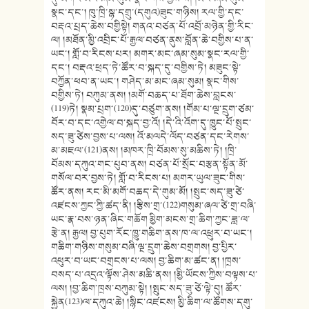
སྣང་དང་། ཁུ་ཁྲི་སྙ་དགྲུ་(དགུའ)ཟུང་གཉིས། རལ་གྱི་དང་
བརྡའ་པྲད་ཆེས་བགྱིསྟེ། གནའ་བཙན་པོ་འབྲོ་མཉེན་གྱི་རིང་
ལ། །མཐོན་མྱི་འབྲིང་པོ་རྒྱལ་བཙན་ནུས་བློན་ཆེ་བགྱིས་པ་ན་
ཡང་། གློ་བ་རིངས་པར། མགར་མང་ཞམ་སུམ་སྣང་རལ་གྱི་
དང་། བརྡའ་ཕྲད་ཏེ་ཚོར་བ་སྐད་དུ་བགྱིས་ཏེ། མཟུང་སྟེ་
བཀྱོན་ཕབ་ན་ཡང་། གཤེད་མ་མང་ཞམ་སུམ། སྣང་གིས་
བགྱིས་ཏེ། བཀུམ་ནས། །མགོ་བཆད་པ་ཐོག་ཆེས་བླངས་
(119)ཏེ། སྣམ་པྲག་(120)དུ་བཙུག་ནས། །གོམ་པ་ལྔ་དྲུག་ཙམ་
བོར་བ་དང་འགྱེལ་བ་སྐད་བྱ་འོ། །དེ་འི་འོག་དུ་ཁྱུང་པོ་སྤུང་
སད་ཟུ་ཙེས་བྱས་པ་ལས། འོ་མལདེ་ལོད་བཙན་དང་རེགས་
མ་མཇལ་(121)ནས། །མཁར་ཁྲི་བོམས་སུ་མཆིས་ཏེ། །ཁྲི་
བོམས་དཀུའ་གང་པུབ་ནས། བཙན་པོ་སྲོང་བརྩན་སྟོན་མོ་
གསོལ་བར་བྱས་ཏེ། གློ་བ་རིངས་པ། མགར་ཡུལ་ཟུང་གིས་
ཚོར་ནས། རང་མི་མགོ་བཆད་དེ་གུམ་མོ། །སྤུང་སད་ཟུ་ཙེ་
འཛངས་ཀྱང་ཀྱི་ཚད་ནི། །རྩིས་གྲ་(122)གསུམ་ཞལ་ཙེ་གྲ་བཞི་
ཡང་རྣ་བས་ཉན་ཞིང་གཆོག མྱིག་མངས་གྲ་ཆིག་ཀྱང་ཟླ་ལ་
རྩེ་ན། རྒྱལ། བྱ་པུག་རོང་ཁྱུ་གཆིག་ནས་ཁ་ལ་འཕྲུར་བ་ཡང་།
གཆིག་གཉིས་གསུམ་བཞི་ལྔ་དྲུག་ཆེས་བགྲགས། བྱ་པྱིར་
འཕུར་བ་ཡང་བགྲངས་པ་ལས། བྱ་ཆིག་མ་ཚང་ན། །ཁྲས་
བསད་པ་འདྲའ་ལྟོས་ཤེས་མཆི་ནས། །མྱི་ཡོངས་ཀྱིས་བལྟས་པ་
ལས། །བྱ་ཆིག་ཁྲས་བཀུམ་སྟེ། །སྤུང་སད་ཟུ་ཙེ་ལྟེ་བུ། ཚོར་
སྐྱེན(123)ལ་དཀུའ་ཆེ། །སྙིང་འཛངས། མྱི་ཆིག་ལ་ཚོགས་དགུ་