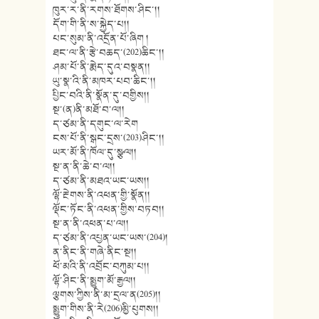
ཁུར་ར་ནི་རགས་ཐོགས་ཤིང་།།
དོག་གི་ནི་ས་སྐྱེད་པ།།
པང་སུམ་ནི་འདྲོན་པོ་ཞིག །
ཐང་ལ་ནི་རྩེ་བཆད་(202)ཆིང་།།
ཤམ་པོ་ནི་རྨེད་དུའ་བསྣན།།
ཡུ་སྣ་འི་ནི་མཁར་པབ་ཆིང་།།
པྱིང་བའི་ནི་སྣོན་དུ་བགྱིས།།
སྔ་(ན)ནི་མཐོ་བ་ལ།།
ད་ཙམ་ནི་དགུང་ལ་རེག
ངས་པོ་ནི་སྒང་དྲས་(203)ཤིང་།།
ཡར་མོ་ནི་ཁོལ་དུ་སྩལ།།
སྔ་ན་ནི་ཆེ་བ་ལ།།
ད་ཙམ་ནི་མཐའ་ཡང་ཡས།།
ལྷོ་རྔེགས་ནི་འཕན་གྱི་སྣོན།།
ལྡོང་ཏོང་ནི་འཕན་གྱིས་བཏབ།།
སྔ་ན་ནི་འཕན་པ་ལ།།
ད་ཙམ་ནི་འཔྱན་ཡང་ཡས་(204)།
ན་ནིང་ནི་གཞེ་ནིང་སྔ།།
ཕོ་མའི་ནི་འབྲོང་བཀུམ་པ།།
ལྷོ་ཤིང་ནི་སྨྱུག་མོ་རྒྱལ།།
ལྕགས་ཀྱིས་ནི་མ་དྲལ་ན(205)།།
སྨྱུག་གིས་ནི་རེ(206)མྱི་པུགས།།