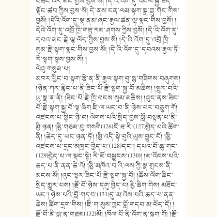
བཟང་འོར་མང་གྱིས་བྱས་སོ། །དེ་འི་འོག་དུ་འབལ་སྐྱེ་ཟད་
ལྡོང་ཚབ་ཀྱིས་བྱས་སོ། དེ་ནས་ངན་ལམ་སྟག་སྒྲ་ཀླུ་གོང་གིས་
བྱསོ། །དེའི་འོག་དུ་སྣ་ནམ་ཞང་རྒྱལ་ཚན་ལྷ་སྣང་གིས་བྱསོ། །
དེའི་འོག་དུ་འབྲོ་ཁྲི་གཟུ་རམ་ཤགས་ཀྱིས་བྱསོ། །དེ་འི་འོག་དུ་
དབའ་མང་རྗེ་ལྷ་ལོད་ཀྱིས་བྱས་སོ། །དེ་འི་འོག་དུ་འབྲོ་ཁྲི་
སུམ་རྗེ་སྟག་སྣང་གིས་བྱས་སོ། །དེ་འི་འོག་དུ་དབའས་རྒྱལ་ཏོ་
རེ་སྟག་སྙས་བྱས་སོ། །
ལེའུ་གསུམ་པ།
མཁར་པྱིང་བ་སྟག་རྩེ་ན་ནི་རྒྱལ་སྟག་བུ་སྙ་གཟིགས་བཞུགས།
།ཉེན་ཀར་རྙིང་པ་ནི་ཟིང་པོ་རྗེ་སྟག་སྐྱ་བོ་མཆིས། །སྤུར་བའི་
ཡུ་སྣ་ན་ནི། །ཟིང་པོ་རྗེ་ཁྲི་བངས་སུམ་མཆིས། །འུང་ནས་ཟིང་
པོ་རྗེ་སྟག་སྐྱ་བོ་ལྟ་ཞིག ཇི་ལ་ཡང་བ་ནི་ཉེས་པར་བཅུག་གོ།
འཛངས་པ་སྙིང་ཉེ་བ། ལེགས་པའི་སྲིད་བྱས་བློ་བསྟན་པ་ནི་
མྱི་ཉན། །མྱི་གཅམ་བུ་གསགི(126)ངོ་ཟ་རི་(127)བྱེད་པའི་ཚིག་
ནི། །ཆེད་དུ་ཡང་ཉན་ཏོ། །མྱི་འདི་སྟེ་བུའི་ཡུས་བྱུང་ངོ། །མྱི་
འཛངས་པ་དྲང་མཁྲང་བྱེད་པ་(128)དང་། དཔའ་བོ་ཆུ་གང་
(129)བྱེད་པ་ལ་སྡང་སྟེ། རི་མོ་བསྐྱུངས་(130)། །མ་འོངས་པའི་
ཆད་པ་ནི་ནན་ཆེ་འོ། །མྱི་མཁོའ་བ་འི་ལས་ཀྱི་སྣ་གྲངས་ནི་
མངས་སོ། །འུང་ལྟར་ཟིང་པོ་རྗེ་སྟག་སྐྱ་བོ། །ཆོས་ལོག་ཆིང་
སྲིད་གྱུར་པས། །རྗོ་བོ་ཉེས་དགུ་བྱེད་པ། མྱི་ཆིག་གིས། མཐོང་
ཡང་། ཉེས་པའི་བློ་གདབ་(131)དུ་མ་འོས་པའི་ཆད་པ་ནན་
ཆེས། ཚིག་དྲག་གིས། །ཇི་ག་སུས་ཀྱང་བློ་གདབ་མ་ཕོད་དོ། །
རྗོ་བོ་ནི་བླ་ན་གཐུམ(132)མོ། །ཁོལ་པོ་ནི་འོག་ན་སྐྲག་གོ། །རྗོ་