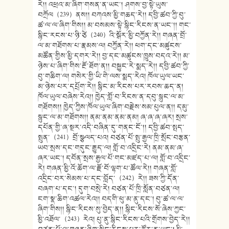
རེ།། འཕྲའ་མ་ཞིག་གསན་ན་ཡང་། ཤགས་བྱ་སྟེ་ཡུས་
བཀྲོལ（239）ནས།། བཀའས་མྱི་གཆད་རེ།། དབྱི་ཚབ་ཀྱི་བུ་
ཚ་ལ་ལ་ཞིག་གིས།། མ་བསམས་སྟེ་སྙིང་རིངས་ན་ཡང་།། གང་
སྙིང་རངས་པ་ཉི་ཙེ（240）འི་སྒོར་མྱི་བཀྱོན་རེ།། གཞན་བྲོ་
ལ་མ་གཐོགས་པ་རྣམས་ལ། བཀྱོན་རེ།། ཕག་དང་མཚུངས་
མཚོན་གྱིས་མྱི་དགར་རེ།། བྱ་དང་མཚུངས་ཁྱུས་བདའ་རེ།། མ་
ཉེས་པ་ཞིག་གིས་རྔོ་ཐོག་ན།། བསྐྱུང་རེ་སྨད་རེ།། དབྱི་ཚབ་ཀྱི་
བུ་གཆིག་ལ། གསེར་གྱི་ཡི་གེ་ལས་སྨད་རེའ། ཁོལ་ཡུལ་ཡང་
མ་ཉེས་པར་དཔྲོག་རེ།། སྙིང་མ་རིངས་པར་རབས་ཆད་ན།
ཁོལ་ཡུལ་བཞེས་རེའ།། ཁྱེད་གློ་བ་རིངས་ན་དབུ་སྙུང་ལ་མ་
གཐོགས།། ཁྱེད་ཀྱིས་ཁོལ་ཡུལ་ཞིག་བརྗེས་སམ་པུལ་ན།། དམུ་
སྙུང་ལ་མ་གཐོགས།། ནམ་ནམ་ནམ་ནམ། ཞ་ཞ་ཞ་ཞར། སྲས་
དཔོན་གྱི་ཞ་སྔར་འདི་བཞིན་དུ་གནང་ངོ་།། དབྱི་ཚབ་སྤད་
སྤུན་（241）བྲོ་སྩལད་པའ། བཙན་པོ་སྤུ་རྒྱལ་ཁྲི་སྲོང་བརྩན་
ཡབ་སྲས་དང་གདུང་རྒྱུད་ལ། གློ་བ་འདྲིང་རེ། ནམ་ནམ་ཞ་
ཞར་ཡང་། དབོན་སྲས་རྒྱལ་པོ་གང་མཛད་པ་ལ། གློ་བ་འདྲིང་
རེ། གཞན་མྱི་འོ་ཆོག་ལ་རྗོ་བོ་ལྷག་པ་ཚོལ་རེ།། གཞན་གློ་
འདྲིང་བར་སེམས་པ་དང་བློད་（242）རེ།། ཟས་ཀྱི་དོན་
བཞག་པ་དང་། དུག་བསྲེ་རེ། བཙན་པོ་ཁྲི་སློན་བཙན་ལ།
ངག་སྣ་ཆིག་འཚལ་རེའ།། བདགི་ཕུ་མ་ནུ་དང་། བུ་ཚ་ལ་ལ་
ཞིག་གིས།། སྙིང་རིངས་སུ་བྱེད་ན།། སྙིང་རིངས་སོ་ཞེས་ཀྱང་
མྱི་འཐོལ་（243）རེའ། པུ་ནུ་སྙིང་རིངས་པའི་གྲོགས་བྱེད་རེ།།