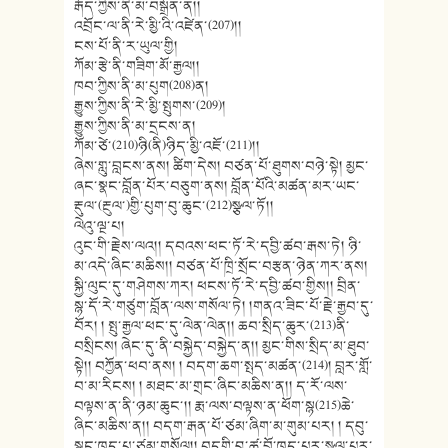
རྒོད་ཀྱིས་ནི་མ་བསྒྲོན་ན།།
འབྲོང་ལ་ནི་རེ་མྱི་འི་འཛེན་(207)།།
ངས་པོ་ནི་ར་ཡུལ་གྱི།
ཀོམ་རྩེ་ནི་གཟིག་མོ་རྒྱལ།།
ཁབ་ཀྱིས་ནི་མ་པུག(208)ན།
རྒྱུས་ཀྱིས་ནི་རེ་མྱི་སྤུགས་(209)།
རྒྱུས་ཀྱིས་ནི་མ་དྲངས་ན།
ཀོམ་ཙེ་(210)ཉི(ནི)ཉིད་མྱི་འཇོ་(211)།།
ཞེས་གླུ་བླངས་ནས། ཚིག་དེས། བཙན་པོ་ཐུགས་བཉེ་སྟེ། མྱང་
ཞང་སྣང་བློན་པོར་བཅུག་ནས། བློན་པོའི་མཚན་མར་ཡང་
རྡུལ་(རྔུལ་)གྱི་པུག་བུ་ཆུང་(212)སྩལ་ཏོ།།
ལེའུ་ལྔ་པ།
འུང་གི་རྗེས་ལའ།། དབའས་ཕང་ཏོ་རེ་དབྱི་ཚབ་རྒས་ཏེ། ཉི་
མ་འདེ་ཞིང་མཆིས།། བཙན་པོ་ཁྲི་སྲོང་བརྩན་ཉེན་ཀར་ནས།
སྐྱི་ལུང་དུ་གཤེགས་ཀར། ཕངས་ཏོ་རེ་དབྱི་ཚབ་གྱིས།། བྲིན་
སྙ་དོ་རེ་གཙུག་བློན་ལས་གསོལ་ཏེ། །གནའ་ཟིང་པོ་རྗེ་རྒྱབ་དུ་
བོར། ། སྤུ་རྒྱལ་ཕང་དུ་ལེན་ལེན།། ཆབ་སྲིད་ཆུར་(213)ནི་
བསྲིངས། ཞེང་དུ་ནི་བསྐྱེད་བསྐྱེད་ན།། མྱང་གིས་སྲིད་མ་ཐུབ་
སྟེ།། བཀྱོན་ཕབ་ནས། ། བདག་ཆག་སྤད་མཚན་(214)། བླར་གློ་
བ་མ་རིངས། ། མཐང་མ་གྲང་ཞིང་མཆིས་ན།། ད་རོ་ལས་
བལྟས་ན་ནི་ཉམ་ཆུང་།། རྨ་ལས་བལྟས་ན་ཕོག་སྙ(215)ཆེ་
ཞིང་མཆིས་ན།། བདག་རྒན་པོ་ཙམ་ཞིག་མ་གུམ་པར། ། དབུ་
སྙུང་ཁུད་པ་ཙམ་གསོལ།། བདགི་བུ་ཚ་བྲོ་ཁུད་པར་སྩལ་པར་