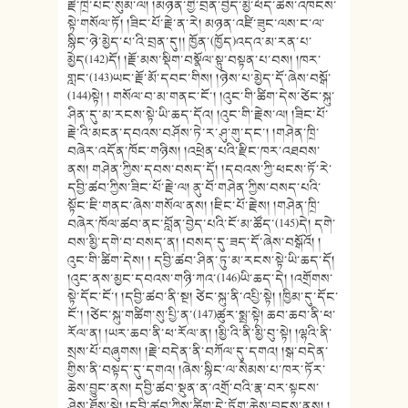
རྗེ་ཁྲི་པང་སུམ་ལ། །མཉན་གྱི་བྲན་བྱེད་མྱི་ཕོད་ཆེས་འཁངས་
སྟེ་གསོལ་ཏོ། །ཟིང་པོ་རྗེ་ན་རེ། མཉན་འཛི་ཟུང་ལས་ང་ལ་
སྙིང་ཉེ་མྱེད་པ་འི་བྲན་དུ།། ཁྱོན་(ཁྱོད)འདའ་མ་རན་པ་
མྱེད(142)དོ། །རྗོ་མས་སྡིག་བསྣོལ་སྟུ་བསྟན་པ་བས། །ཁར་
གླང་(143)ཡང་རྗོ་མོ་དབང་གིས། །ཉེས་པ་མྱེད་དོ་ཞེས་བསྒོ་
(144)སྟེ། ། གསོལ་བ་མ་གནང་ངོ་། །འུང་གི་ཚིག་དེས་ཙེང་སྐུ་
ཤིན་དུ་མ་རངས་སྟེ་ཡི་ཆད་དོའ། །འུང་གི་རྗེས་ལ། །ཟིང་པོ་
རྗེ་འི་མངན་དབའས་བཤོས་ཏེ་ར་ཤུ་གུ་དང་། །གཤེན་ཁྲི་
བཞེར་འདོན་ཁོང་གཉིས། །འཕྲེན་པའི་རྫིང་ཁར་འཐབས་
ནས། གཤེན་ཀྱིས་དབས་བསད་དོ། །དབའས་ཀྱི་ཕངས་ཏོ་རེ་
དབྱི་ཚབ་ཀྱིས་ཟིང་པོ་རྗེ་ལ། ནུ་བོ་གཤེན་ཀྱིས་བསད་པའི་
སྟོང་ཇི་གནང་ཞེས་གསོལ་ནས། །ཇིང་པོ་རྗེས། །གཤེན་ཁྲི་
བཞེར་ཁོལ་ཚབ་ནང་བློན་བྱེད་པའི་ངོ་མ་ཚོད་(145)དེ། དགེ་
བས་མྱི་དགེ་བ་བསད་ན། །བསད་དུ་ཟད་དོ་ཞེས་བསྒོའོ། །
འུང་གི་ཚིག་དེས། ། དབྱི་ཚབ་ཤིན་ཏུ་མ་རངས་སྟེ་ཡི་ཆད་དོ།
།འུང་ནས་མྱང་དབའས་གཉི་ཀའ་(146)ཡི་ཆད་དེ། །འགྲོགས་
སྟེ་དོང་ངོ་། །དབྱི་ཚབ་ནི་སྔ། ཙེང་སྐུ་ནི་འཔྱི་སྟེ། །ཁྱིམ་དུ་དོང་
ངོ་། །ཙེང་སྐུ་གཚིག་སུ་པྱི་ན་(147)ཚུར་སྨྲ་སྟེ། ཆབ་ཆབ་ནི་ཕ་
རོལ་ན། །ཡར་ཆབ་ནི་ཕ་རོལ་ན། །མྱི་འི་ནི་མྱི་བུ་སྟེ། །ལྷའི་ནི་
སྲས་པོ་བཞུགས། །རྗེ་བདེན་ནི་བཀོལ་དུ་དགའ། །སྒ་བདེན་
གྱིས་ནི་བསྟད་དུ་དགའ། །ཞེས་སྙིང་ལ་སེམས་པ་ཁར་ཏོར་
ཆེས་བྱུང་ནས། དབྱི་ཚབ་སྡུན་ན་འགྲོ་བའི་རྣ་བར་སྟངས་
ཤེས་ཐོས་སྟེ། །དབྱི་ཚབ་ཀྱིས་ཚིག་དེ་ཏོག་ཆེས་བླངས་ནས། །