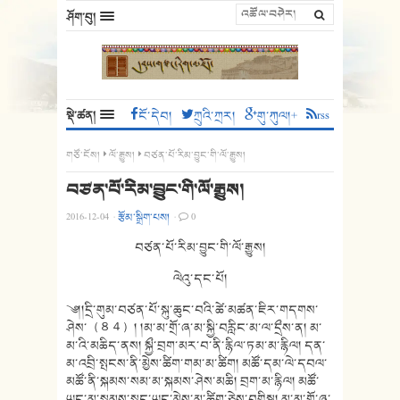
ཤོག་བུ།
སྡེ་ཚན།
ངོ་དེབ།
ཀྲུའི་ཀྲར།
གུ་ཀུལ།+
rss
གཙོ་ངོས།
ལོ་རྒྱུས།
བཙན་པོ་རིམ་བྱུང་གི་ལོ་རྒྱུས།
བཙན་པོ་རིམ་བྱུང་གི་ལོ་རྒྱུས།
2016-12-04
·
རྩོམ་སྒྲིག་པས།
·
0
བཙན་པོ་རིམ་བྱུང་གི་ལོ་རྒྱུས།
ལེའུ་དང་པོ།
༄།།དྲི་གུམ་བཙན་པོ་སྐུ་ཆུང་བའི་ཚེ་མཚན་ཇིར་གདགས་
ཤེས་（８４）། །མ་མ་གྲོ་ཞ་མ་སྐྱི་བརླིང་མ་ལ་དྲྀས་ན། མ་
མ་འི་མཆིད་ནས། སྐྱྀ་བྲག་མར་བ་ནི་རྙིལ་ཏམ་མ་རྙིལ། དན་
མ་འབྲི་སྤངས་ནི་མྱེས་ཚིག་གམ་མ་ཚིག། མཚོ་དམ་ལེ་དབལ་
མཚོ་ནི་སྐམས་སམ་མ་སྐམས་ཤེས་མཆི། བྲག་མ་རྙིལ། མཚོ་
ཡང་མ་སྐམས་སྤང་ཡང་མྱེས་མ་ཚིག་ཅེས་བགྱིསྣ། མ་མ་གྲོ་ཞ་