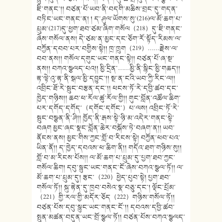
ཇི་གནང་།། བཙན་པོ་ཡབ་ནི་བདགི་མཆིས་བྲང་དུ་གདན་
བཏིང་ཡང་གནང་ན། ། ད་ཤུལ་ཡོགས་སུ་(216)ལ་མོ་ཆག་པ་
པྲུམ་(217)དུ་ཕྱག་ཐབ་ཙམ་ཞིག་གསོལ（218）དུ་ཇི་གནང་
ཞེས་གསོལ་ནས། དེ་ཙམ་ན་མྱང་དང་ཅོག་རོ་སྟོད་རིམས་ལ་
བཀྱོན་དབབ་པར་བགྱིས་སྟེ།། ཁྲ་ཁྲུག（219）……རྗེས་ལ་
བབ་ནས།། གསོལ་དགུང་ཡང་གནང་སྟེ།། བཙན་པོ་ཞ་སྔ་
ནས།། བཀའ་སྩལད་པའ།། མྱི་དྲིན་……མྱི་ནི་སྙིང་མྱི་གཆད།།
རྟ་ལྟེ་འུ་རྟ་ནི་སྒལ་མྱི་དབྱུང་།། སྔ་ན་ངའི་ཡབ་ཀྱི་རིང་ལ།།
འབྲིང་ཐོ་རེ་སྦུང་བརྩན་དང་།། ཕངས་ཏོ་རེ་དབྱི་ཚབ་དང་
ཁྱེད་གཉིས།། ཆབ་ཕ་རོལ་ཚུ་རོལ་གྱི།། གུང་བློན་འཚོལ་ཆིག་
པར་དགོད་དགོད་（དགོང་དགོང་）པ་ལས། འབྲིང་ཏོ་རེ་
སྦུང་བསྩན་ནི་ཤི།། ཁྱོད་ནི་རྒས་སྟེ་ཉི་མ་འདེར་གནང་སྟེ་
བཞག མྱང་ཞང་སྣང་བློན་ཆེར་བསྐོས་ཏེ་བཞག་ན།། ཡབ་
ནོངས་ནས། མྱང་གིས་ཀྱང་གློ་བ་རིངས་སྟེ། བཀྱོན་ཕབ་པའ་
ཡིན་ནོ།། ད་ཁྱེད་དབའས་ཕ་ཆིག་ནི།། གདོའ་ཐག་གཉིས་སུ།།
གློ་བ་མ་རིངས་པོས།། ལ་མོ་ཆག་པ་པྲུམ་དུ་པྱག་ཐབ་ཀྱང་
གསོལ་ཆིག། དབུ་སྙུང་ཡང་གནང་ངོ་ཞེས་བཀའ་སྩལ་ཏོ།། ལ་
མོ་ཆག་པ་པྲུམ་དུ། རྩང་（220）ཕྱེད་པུབ་སྟེ། པྱག་ཐབ་
གསོལ་ཏོ།། སྐུ་རྟེན་དུ་ཁྲབ་བསེའ་སྣ་བཅུ་དང་། ལྡོང་པྲོམ་
（221）གྱི་རལ་གྱི་མདོར་ཅོད（222）གཉིས་གསོལ་ཏོ།།
བཙན་པོས་དབུ་སྙུང་ཡང་གནང་ངོ་།། དབའས་དབྱི་ཚབ་
སྤུན་མཚན་བདུན་ཡང་བྲོ་སྩལ་ཏོ།། བཙན་པོས་བཀའ་སྩལད་