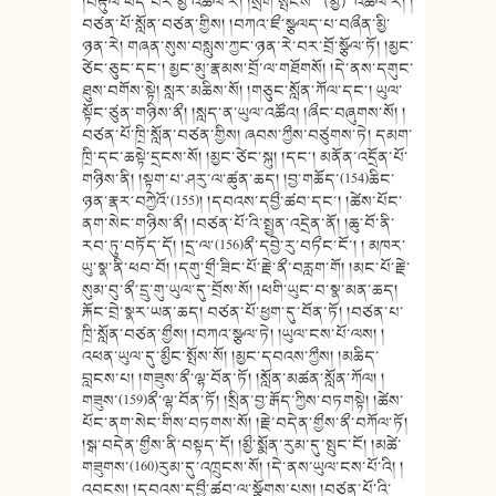
།བརྟུལ་ཕོད་པར་མྱྀ་འཚལ་རེ། །སྲོག་སྤོངས་（མྱི）འཚལ་རེ། །
བཙན་པོ་སློན་བཙན་གྱིས། །བཀའ་ཇྀ་སྩལད་པ་བཞྀན་མྱི་
ཉན་རེ། གཞན་སུས་བསླུས་ཀྱང་ཉན་རེ་བར་བྲོ་སྩོལ་ཏོ། །མྱང་
ཙེང་ཅུང་དང་། མྱང་མུ་རྣམས་བྲོ་ལ་གཐོགསོ། །དེ་ནས་དགུང་
ཐུས་བགོས་སྟེ། སླར་མཆིས་སོ། །གཅུང་སློན་ཀོལ་དང་། ཡུལ་
སྟོང་ཙུན་གཉིས་ནྀ། །སླད་ན་ཡུལ་འཚོའ། །ཞྀང་བཞུགས་སོ། །
བཙན་པོ་ཁྲི་སློན་བཙན་གྱིས། ཞབས་ཀྱྀས་བཙུགས་ཏེ། དམག་
ཁྲི་དང་ཆསྟེ་དྲངས་སོ། །མྱང་ཙེང་སྐུ། །དང་། མནོན་འདྲོན་པོ་
གཉིས་ནི། །སྟག་པ་ཤརུ་ལ་ཚུན་ཆད། །བྱ་གཆོད་(154)ཆིང་
ཉན་རྣར་བཀྱེའོ་(155)། །དབའས་དབྱྀ་ཚབ་དང་། །ཚེས་པོང་
ནག་སེང་གཉིས་ནྀ། །བཙན་པོ་འི་སྤྱན་འདྲེན་ནོ། །ཆུ་བོ་ནི་
རབ་ཏུ་བཏོད་དོ། །དྲ་ལ་(156)ནྀ་དབྱེ་རུ་བཏྀང་ངོ་། ། མཁར་
ཡུ་སྣ་ནི་ཕབ་བོ། །དགུ་གྲྀ་ཟིང་པོ་རྗེ་ནྀ་བརླག་གོ། །མང་པོ་རྗེ་
སུམ་བུ་ནྀ་དྲུ་གུ་ཡུལ་དུ་བྲོས་སོ། །ཕགི་ཡུང་བ་སྣ་མན་ཆད།
རྐོང་བྲེ་སྣར་ཡན་ཆད། བཙན་པོ་ཕྱག་དུ་བོན་ཏོ། །བཙན་པ་
ཁྲི་སློན་བཙན་གྱྀས། །བཀའ་སྩལ་ཏེ། །ཡུལ་ངས་པོ་ལས། །
འཕན་ཡུལ་དུ་མྱྀང་སྤོས་སོ། །མྱང་དབའས་ཀྱྀས། །མཆིད་
བླངས་པ། །གཟུས་ནྀ་ལྷ་བོན་ཏོ། །སློན་མཚན་སློན་ཀོལ། །
གཟུས་(159)ནྀ་ལྷ་བོན་ཏོ། །སྲིན་བྱ་རྒོད་ཀྱིས་བཏགསྟེ། །ཚེས་
པོང་ནག་སེང་གིས་བཏགས་སོ། །རྗེ་བདེན་གྱྀས་ནྀ་བཀོལ་ཏོ།
།སྒ་བདེན་གྱྀས་ནི་བསྟད་དོ། །མྱྀ་སྨོན་རུམ་དུ་སྤུང་ངོ། །མཚེ་
གཟུགས་(160)རུམ་དུ་འཁྲུངས་སོ། །དེ་ནས་ཡུལ་ངས་པོ་འི། །
འབངས། །དབའས་དབྱྀ་ཚབ་ལ་སྩོགས་པས། །བཙན་པོ་འི་