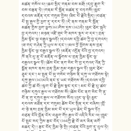
མཚན་གསོལ་པ། །ཆབ་སྲིད་གནམ་བས་མཐོ། །དབུ་རྨུག་རི་
བས་བརྩན་ཏེ། །གནམ་རྀ་སློན་མཚན་དུ་བཏགསོ། །མྱང་
དབའས་མནོན་དང་གསུམ་གྱིས། །ཟིང་པོ་རྗེའི་སྲིད། །བཙན་
པོ་སྤུ་རྒྱལ་གྱི་ཕྱག་དུ་དངར་ཏོ། །དེ་ནས་གནམ་རི་སློན་
མཚན་གྱིས་ཕྱག་ལྕག(161)གིས་དྲས་(162)ཏེ། །མྱང་ཙེང་སྐུའི་
བྱ་དགའར། ། མཉན་འཛི་ཟུང་གི་མཁར་སྡུར་བ་དང་། བྲན་
ཁྱིམ་སྟོང་ལྔ་བརྒྱའ་སྩལཏོ། །དབའས་དབྱི་ཚབ་ཀྱི་བྱ་དགའར།
།ཟ་གད་གཤེན་ཀྱི་ཡུལ་ས་དང་། །མལ་ཏྲོ་ཕྱོགས་ནས་བྲན་
ཁྱིམ་སྟོང་ལྔ་བརྒྱའ་སྩལ་ཏོ། །མནོན་འདྲོན་པོའི་བྱ་དགའར།
ཁོ་ནའི་པུ་ནུ་པོ་མནོན་ལ་སྩོགས་པ་བྲན་ཁྱིམ་སྟོང་ལྔ་
བརྒྱའའ་སྩལ་ཏོ། །ཚེས་པོང་ནག་སེང་གི་བྱ་དགའད་འོན་ཀྱི་
སྨོན་མཁར་ནས། བྲན་ཁྱིམ་སུམ་བརྒྱའ་སྩལ་ཏོ། །མྱང་ཙེང་
ཅུང་དང་། ཕ་སྤུན་པོ་མུ་གསེང་གཉིས་ནི་དཀུ་ལ་གཐོགས་སྟེ།
དཀུ་རྒྱལ་(163)པའི་ནང་དུ་ཡང་གཐོགས་སོ། །དབའས་དབྱི་
ཚབ་ཀྱི་ཚ་བོ། །སྟག་པོ་རྗེ་མྱེས་སྣང་དང་། མང་པོ་རྗེ་པུ་ཚབ་
གཉིས་དཀུའ་རྒྱལ་ལ་གཐོགས་སོ། །ཚེས་པོང་ནག་སེང་གི་ནུ་
བོ་ན་གུ་དཀུའ་རྒྱལ་ལ་གཐོགས་སོའ། །འུང་ལྟ་སྟེ། མྱང་
དབའས་མཐོན་དང་གསུམ། ཚེས་པོང་སྲིན་དང་བཞིས། །གློ་
བ་ཉེ་ནས། བྲན་ཁྱིམ་མང་པོ་དང་ཡུལ་ཆེད་པོ་སྩལ་ཏོ།།
བཙན་པོའི་བློན་པོར་བཅུག་གོ།། རྒྱལ་པོ་འདིའི་རིང་ལ། །ཁྱུང་
པོ་སྤུང་སད་ཀྱིས་རྩང་བོད་(164)ཀྱི་རྗེ་བོ་མར་མིན་མགོ་
མཆད་དེ། ། རྩང་བོད་ཁྱིམ་ཉི་གྲི། །བཙན་པོའི་ཕྱག་དུ་པུལ་ཏེ།