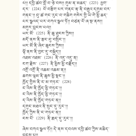
པ།། དབྱི་ཚབ་གློ་བ་ཉེ་བས།། གུམ་ན་མཆད་（223）ཕྱག་
དར་（224）པོ་བརྩིག་པར་གནང་རྟ་ནི་བརྒྱའ་དགུམ་བར་
གནང་།། བུ་ཚ་གང་རུང་བ་གཆིག གསེར་གྱི་ཡི་གེ་མྱི་ཆད་
པར་སྩལད་པར་བཀའ་སྩལ་ཏོ།། བཙན་པོ་ཞ་སྔ་ནས།།
མགུར་བླངས་པའ།།
ཡར་མོ་（225）ནི་ཆུ་ཐུངས་ཀྱིས།།
མདོ་ནས་ནི་རྩང་བུ་བསྲིང་།།
ཡར་མོ་ནི་ཞེང་ཆུངས་ཀྱིས།།
ལྷོ་ནས་ནི་བྱང་དུ་བསྐྱེད།།
འཐམ་འཐམ་（226）ནི་འདུ་འདུ་ན།
ངག་རྗེས་（227）ནི་མྱིས་མྱི་བརྗོད།།
འགྲོ་འགྲོ་ནི་འཆམ་འཆམ་ན།།
ཆགས་ལྷམ་ནི་ཆུས་མྱི་སྣང་།།
ཁྱོད་གྱིས་ནི་ང་མ་གཏང་（228）
ང་འིས་ནི་ཁྱོད་མྱི་གཏང་།།
ང་འིས་ནི་ཁྱོད་མྱི་གཏང་།།
ད་འིས་ནི་ཁྱོད་གཏང་ན།།
དགུང་མཐའ་ནི་སྲུང་དུ་རུང་།།
ཁྱོད་ཀྱིས་ནི་ང་གཏང་ན།།
ངས་པོ་（229）ནི་རྨད་དུ་རུང་།།
ཞེས་བཀའ་སྩལ་ཏོ།། དེ་ནས་དབའས་དབྱི་ཚབ་ཀྱིས་མཆིད་
བླངས་པ།།