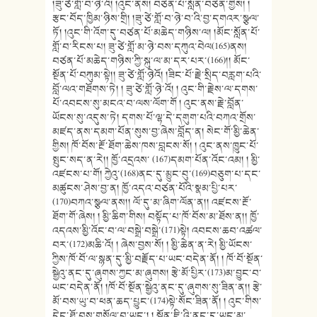
།ཟུ་ཙེ་གློ་བ་ཉེ་འོ། །འུང་ནས། བཙན་པོ་སློན་བཙན་གྱིས། །
རྩང་བོད་ཁྱིམ་ཉིས་གྲི། །ཟུ་ཙེ་གློ་བ་ཉེ་བ་འི་བྱ་དགའར་སྩལ་
ཏོ། །འུང་གི་འོག་དུ་བཙན་པོ་མཆེད་གཉིས་ལ། །མོང་སློན་པོ་
གློ་བ་རིངས་པ། ཟུ་ཙེ་གློ་མ་ཉེ་བས་དཀུའ་བེལ(165)ནས།
བཙན་པོ་མཆེད་གཉིས་ཀྱི་སྐུ་ལ་མ་དར་པར་(166)།། མོང་
སྔོན་པོ་བཀུམ་སྟེ།། ཟུ་ཙེ་གློ་ཉེའོ། །ཟིང་པོ་རྗེ་སྲིད་བརླག་པའི་
བློ་ལའ་གཐོགས་ཏེ། ། ཟུ་ཙེ་གློ་ཉེ་འོ། ། འུང་གི་རྗེས་ལ་དགས་
པོ་འབངས་སུ་མངའ་བ་ལས་ལོག་གོ ། འུང་ནས་རྗེ་བློན་
ཡོངས་སུ་འདུས་ཏེ། དགས་པོ་ལྷ་དེ་དགུག་པའི་བཀའ་གྲོས་
མཛད་ནས་དམག་པོན་སུས་བྱ་ཞེས་བློད་ན། སེང་གོ་མྱི་ཆེན་
གྱིས། ཁོ་བོས་རྔོ་ཐོག་ཆེས་ཁས་བླངས་སོ། ། འུང་ནས་ཁྱུང་པོ་
སྤུང་སད་ན་རེ།། ཁྱོ་འདྲའས་ (167)དམག་པོན་འོང་འམ། ། མྱི་
འཛངས་པ་གོ། ཀྱེའུ་(168)ནང་དུ་མྱུང་བུ་(169)བཅུག་པ་དང་
མཚུངས་ཤེས་བྱ་ན། ཁྱོ་འདའ་བཙན་པོའི་སྣམ་པྱི་པར་
(170)བཀའ་སྩལ་ནས།། ལོ་དུ་མ་ཞིག་ལོན་ན།། འཛངས་རྔོ་
ཐོག་གོ་ཞེས། ། མྱི་ཆིག་གིས། བསྟོད་པ་ཁོ་བོས་མ་ཐོས་ན།། ཁྱོ་
འདའས་མྱི་འོང་བ་ལ་བསྒྲེ་བསྒྲེ་(171)སྟེ། འབངས་ཆབ་འཚལ་
བར་(172)མཆི་འོ། ། ཞེས་བྱས་སོ། ། མྱི་ཆེན་ན་རེ། མྱི་ཡོངས་
ཀྱིས་ཁོ་བོ་ལ་སྙན་དུ་མྱི་བརྗོད་པ་ཡང་བདེན་ནོ། ། ཁོ་བོ་སྔོན་
སྒྱེའུ་ནང་དུ་ཞུགས་ཀྱང་མ་ཞུགས། རྩེ་མོ་པྱིར་(173)མ་བྱུང་བ་
ཡང་བདེན་ནོ། །ཁོ་བོ་སྔོན་སྒྱེའུ་ནང་དུ་ཞུགས་སུ་ཟིན་ན།། རྩེ་
མོ་བས་ཡུ་བ་ཕན་ཆད་པྱུང་(174)སྟེ་སོང་ཟིན་ནོ། ། འུང་གིས་
དེང་ཐོ་བས་གསོལ་བ་ཡང་། ། སྔོན་ཇི་འི་ནང་དུ་ཡང་མ་