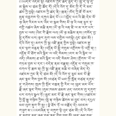
(116)དང་འདོམ་སྟེ། འཛངས་ཀྱང་ཚད་མྱེད་དོ། །མྱི་དེ་ལྟེ་བུ་
མ་སྐྱེས་པ་ཙམ་གྱི་ཚོད་དོ། །དེའི་འོག་དུ་མོང་ཁྲི་དོ་རེ་མང་
ཚབ་ཀྱི་བྱསྟེ། འཛངས་ཀྱི་ཚད་ནི། །རྩན། །བོད་ཀྱི་ཇོ་བོ་མར་
མུན་བརླགས་ཏེ། དཀུའ་ཆེད་པོ་(117)བློད་པའ་འི་ཚེ། དེང་ཕོ་
ཉ་ཞིག་རིངས་པར་འོང་བ་སྙམ་གིས། ཕོ་ཉ་འི་ལན་མྱུར་དུ་
བགྱི་འཚལ་ཞེས་མཆི་ནས། །པོ་ཉ་འི་ལན་ཇི་ལ་མ་རག་པར་
བྱས་པ་ལས། །འིང་གི་རྗེས་ལའ། །ཕོ་ཉ་མཆིས་ནས། །གསོད་བྱ་
མྱི་དགོས་པར། སྔར་སུག་ལས་བགྱིས་ལགསྟེ། འུང་ཙམ་མོ། །
དེའི་འོག་དུ། མགར་ཁྲི་སྒྲ་འཛི་རྨུན་གྱིས་བྱསྟེ། འཛངས་རྒྱ་
དང་ལྟག་བརྙན་ནི། །འདྲོན་པོ་རྨྱི་གསུམ་འགྲོགས་ཏེ་འགྲོ་ན། །
འདྲོན་པོ་ཐོག་མའི་སྙིང་ལ་འདི་སེམས། །བར་མ་འི་སྙིང་ལ་
འདི། །སེམས། ཐ་མའི་སྙིང་ལ་འདི་སེམས་ཤེས། །གྲོགས་་པོ་ལ་
གཏམ་བྱས་པ་དང་། བདེན་ནམ་བརྫུན། འདྲོན་པ་གསུམ་ཁ་
བཀལ་ཏེ་རྨས་ན། ཁྲི་སྒྲ་འཛི་རྨུན་མཆི་བ་བཞིན་མེད་དེ།
འཛངས་ཀྱང་ནི་དེ་ཙམ་མོ། །དེ་འི་འོག་དུ་མྱང་མང་པོ་རྗེ་
ཞང་སྣང་གིས་བྱས་སོ། །བཙན་པོ་ཡབ་ཁྲི་སློན་བཙན་དགུང་
དུ་གཤེགས། །སྲས་ཁྲི་སྲོང་བརྩན་གྱི་རིང་ལ། །མྱང་མང་པོར་
རྗེ་ཞང་སྣང་གིས། །སུམ་ཁམས་ཐམས་ཤད་འབངས་སུ་དགུག་
པར་བཀའ་སྩལ་ཏོ། །མྱང་མང་པོ་རྗེ་ཞང་སྣང་གིས། །འཛངས་
ཀྱི་བློ་སྒྱུ་གཉིས་ཀྱིས། །མྱི་རྟ་གཉིས་ཚེགས་མ་བྱུང་བར། དཔྱའ་
ཕབ་ལུག་རྟུག་གི་སྤུ། ། ལྕེ་ཐོར་ཏོ་ལ་བརྗོད་དེ། འབངས་
གཉུག་མ་(118)བཞིན་དུ་བཀུག་ལྟེ་འུང་ཙམ་མོ། །དེ་འི་འོག་
དུ་མགར་མང་ཞམ་སུམ་སྣང་གིས་བྱས་སོ། །མང་ཞམ་སུམ་