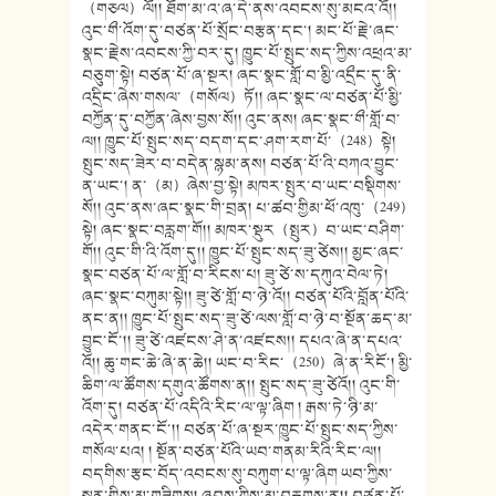
（གཅལ）ལོ།། ཐོག་མ་འ་ཞ་དེ་ནས་འབངས་སུ་མངའ་འོ།།
འུང་གྀ་འོག་དུ་བཙན་པོ་སྲོང་བརྩན་དང་། མང་པོ་རྗེ་ཞང་
སྣང་རྗེས་འབངས་ཀྱི་བར་དུ། ཁྱུང་པོ་སྤུང་སད་ཀྱིས་འཕྲའ་མ་
བཅུག་སྟེ། བཙན་པོ་ཞ་སྔར། ཞང་སྣང་གློ་བ་མྱི་འདྲྀང་དུ་ནི་
འདྲིང་ཞེས་གསལ་（གསོལ）ཏོ།། ཞང་སྣང་ལ་བཙན་པོ་མྱི་
བཀྱོན་དུ་བཀྱོན་ཞེས་བྱས་སོ།། འུང་ནས། ཞང་སྣང་གྀ་གློ་བ་
ལ།། ཁྱུང་པོ་སྤུང་སད་བདག་དང་ཤག་རག་པོ་（248）སྟེ།
སྤུང་སད་ཟེར་བ་བདེན་སྙམ་ནས། བཙན་པོ་འི་བཀའ་བྱུང་
ན་ཡང་། ན་（མ）ཞེས་བྱ་སྟེ། མཁར་སྤུར་བ་ཡང་བསྡིགས་
སོ།། འུང་ནས་ཞང་སྣང་གི་བྲན། པ་ཚབ་གྱིམ་ཕོ་འཁུ་（249）
སྟེ། ཞང་སྣང་བརླག་གོ།། མཁར་སྡུར（སྤུར）བ་ཡང་བཤིག་
གོ།། འུང་གི་འི་འོག་དུ།། ཁྱུང་པོ་སྤུང་སད་ཟུ་ཙེས།། མྱང་ཞང་
སྣང་བཙན་པོ་ལ་གློ་བ་རིངས་པ། ཟུ་ཙེ་ས་དཀུའ་བེལ་ཏེ།
ཞང་སྣང་བཀུམ་སྟེ།། ཟུ་ཙེ་གློ་བ་ཉེ་འོ།། བཙན་པོའི་བློན་པོའི་
ནང་ན།། ཁྱུང་པོ་སྤུང་སད་ཟུ་ཙེ་ལས་གློ་བ་ཉེ་བ་སྔོན་ཆད་མ་
བྱུང་ངོ་།། ཟུ་ཙེ་འཛངས་ཤེ་ན་འཛངས།། དཔའ་ཞེ་ན་དཔའ་
འོ།། ཆུ་གང་ཆེ་ཞེ་ན་ཆེ།། ཡང་བ་རིང་（250）ཞེ་ན་རིངོ་། མྱི་
ཆིག་ལ་ཚོགས་དགུའ་ཚོགས་ན།། སྤུང་སད་ཟུ་ཙེའོ།། འུང་གི་
འོག་དུ། བཙན་པོ་འདིའི་རིང་ལ་ལྟ་ཞིག ། རྒས་ཏེ་ཉི་མ་
འདེར་གནང་ངོ་།། བཙན་པོ་ཞ་སྔར་ཁྱུང་པོ་སྤུང་སད་ཀྱིས་
གསོལ་པའ། ། སྔོན་བཙན་པོའི་ཡབ་གནམ་རིའི་རིང་ལ།།
བདགིས་རྩང་བོད་འབངས་སུ་བཀུག་པ་ལྟ་ཞིག ཡབ་ཀྱིས་
སྤྱན་གྱིས་མ་གཟིགས། ཞབས་ཀྱིས་མ་བཆགས་ན།། བཙན་པོ་