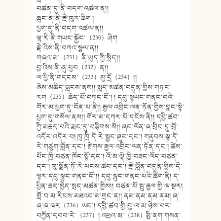
བཚན་དུ་ནི་བདག་འཚལ་ན།།
ཆུང་ན་ནི་རྗེ་ཁུར་ཆིག །
པྱག་དུ་ནི་བདག་འཚལ་ན།།
ལྷ་རི་ནི་གཡང་སྐྱོང་（230）ཤིག
རྗེ་འིས་ནི་བཀའ་སྩལ་ན།།
གཞའ་མ་（231）ནི་ཡུད་ཀྱི་སྲིད།།
བྱ་འིས་ནི་ཞུ་པུབ（232）ན།།
ལ་པྱི་ནི་གདངས་（233）སུ་དྲོ（234）།།
ཞེས་མཆིད་བླངས་ནས།། སླད་མཚན་བདུན་གྱིས་གཏང་
རག（235）ཆེད་པོ་བཏང་ངོ་། ། དབུ་སྙཡང་གནང་བའི་
གོར་མ་པྱག་དུ་བོན་པ་ནི།། རྒྱལ་འབྲིང་ལན་ཏོན་གྱིས་བླང་སྟེ་
པྱག་དུ་གསོལ་ནས།། གོར་མ་དཀར་པོ་དངོས་ནི།། དབྱི་ཚབ་
ཀྱི་མཆད་པའི་རྨང་དུ་བརྩིགས་སོ།། ཞང་ལོན་ཞ་བྲིང་དུ་བྲོ་
འདོར་འདོར་བ། ཁུ་ཁྲི་དོ་རེ་སྨྱང་ཞུང་དང་། གནུབས་སྙ་དོ་
རེ་གཙུག་བློན་དང་། རྔེགས་རྒྱལ་འབྲིང་ལན་ཏོན་དང་། ཚེས་
པོང་ཁྲི་བཙན་ཁོང་སྟོ་དང་། འོ་མ་ལྡེ་ཁྱི་བཟང་ལོད་བཙན་
དང་། ཁུ་སྨོན་ཏོ་རེ་ཕངས་ཚབ་དང་། རྗེ་བློན་བདུན་གྱིས་དེ་
ལྟར་དབུ་སྙུང་གནང་ངོ་།། དབུ་སྙུང་གནང་པའི་ཚིག་ནི། ད་
པྱིན་ཆད་ཁྱེད་སྤད་མཚན་གྱིས།། བཙན་པོ་སྤུ་རྒྱལ་གྱི་ཞ་སྔར།
གློ་བ་མ་རིངས་མཐའང་མ་གྲང་ན།། ནམ་ནམ་ནམ་ནམ། ཞ་
ཞ་ཞ་ཞར（236）ཡང་། དབྱི་ཚབ་གྱི་བུ་ལ་མ་ཉེས་པར་
བཀྱོན་དབབ་རེ་（237）། འཕྲའ་མ་（238）མྱི་ནག་གསན་