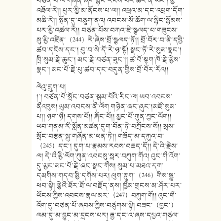
བཙན་པོ་ལ་གཞན་ཞིག་སྙིང་རིངས་པར་ཚོར་ན་ཡང་། མྱི་
འཐོལ་རེ།། པུར་མྱི་མ་ནོངས་པ་ལ།། འཕྲའ་མ་དང་འཔྲག་དོག་
མཆི་རེ།། སྤོན་དུ་བཅུག་ནའ། འབངས་སོ་ཆོག་ལ་སྙིང་སྙོམས་
པར་མྱི་འཚལ་རེ།། བཙན་པོས་བཀའ་ཇི་སྩལད་པ་གཟུངས་
སུ་མྱི་འཛིན་（244）རེ་ཞེས་བྲོ་སྩལད་ཏོ།། བྲོ་བོར་བ་ནི་དབྱི་
ཚབ་དངོས་དང་། བུ་བ་སེ་དོ་རེ་ཉ་སྟོ། སྣང་ཏོ་རེ་སུམ་སྣང་།
ཁྲི་སུམ་རྗེ་ཆུང་། མང་རྗེ་བཙན་ཟུང་།། ཚ་བོ་སྟག་ཁོ་རྗེ་མྱེས་
སྣང་། མང་པོ་རྗེ་པུ་ཚབ་དང་བདུན་གྱིས་བྲོ་བོར་རོའ།།
ལེའུ་དྲུག་པ།
།་། བཙན་པོ་སྲོང་བཙན་སྒམ་པོའི་རིང་ལ། ཡབ་འབངས་
ནྀའཁུས། ཡུམ་འབངས་ནྀ་ལོག གཉེན་ཞང་ཞུང་།མཛོ་སུམ་
པ།། ཉག་ཉྀ། དགས་པོ།། རྐོང་པོ།། མྱང་པོ་ཀུན་ཀྱང་ལོག།།
ཡབ་གནམ་རྀ་སློན་མཚན་དུག་བོན་ཏེ་བཀྲོངས་སོ།། སྲས་
སྲོང་བརྩན་སྐུ་གཞོན་མ་ཕན་ཏེ།། གཟོད་མ་དཀུའ་བ་
（245）དང་། དུག་པ་རྣམས་རབས་བཆད་དོ།། དེ་འི་རྗེས་
ལ། དེ་འྀ་མྱི་ལོག་ཀུན་འབངསུ་སླར་བཀུག་གོའ། འུང་གྀ་འོག་
དུ་མྱང་མང་པོ་རྗེ་ཞང་སྣང་གྀས། སུམ་པ་མཐའ་དག་
དམགིས་གདབ་མྱི་དགོས་པར། ལུག་རྟུག་（246）གིས་སྒྱུ་
ཕབ་སྟེ། ལྕེའྀ་ཐོར་ཐོ་ལ་བརྗོད་ནས། ཁྱྀམ་གྲངས་མ་ཤོར་པར་
ཡོངས་ཀྱིས་འབངས་རྣལ་མར་（247）བཀུག་གོ།། འུང་གྀ་
འོག་དུ་བཙན་པོ་ཞབས་ཀྱིས་བཙུགས་སྟེ། བཟང་（བྱང་）
ལམ་དུ་མ་བྱུང་མ་དྲངས་པར། རྒྱ་དང་འ་ཞས་དཔྱའ་གཙལ་