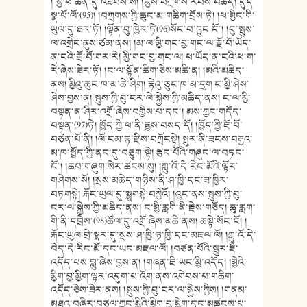
། རྷྱ་ཕ་ཚན་དུ་འཐབས་སོ། །རྷྱས་བཀྲགས་རབས་བཆད། དུད་
སྣ་ཕོ་ལོ་(95)། །བཀྲགས་ཀྱི་ཆུང་མ་གཆིག་བྲོས་ཏེ། །ཕ་མྱིང་གི་
ཡུལ་དུ་ཐར་ཏོ། །ལྟོན་བུ་ཁྱེར་ཏེ(96)སོང་བ་བྱུང་ངོ་། །བུ་སྤུས་
ལ་འགྲེང་ནུས་ཙམ་ནས། །མ་ལ་མྱི་གང་བྱ་གང་ལ་རྗོ་བོ་ཡོད་
ན་ངའི་རྗོ་བོ་གར་རེ། མྱི་གང་བྱ་གང་ལ། ཕ་ཡོད་ན་ངའི་ཕ་ག་
རེ་ཞེས་ཟེར་ཏོ། །ང་ལ་སྟོན་ཆིག་ཅེས་མཆི་ན། །མའི་མཆིད་
ནས། མྱིའུ་ཆུང་ཁ་མ་ཆེ་ཤིག། རྟེའུ་ཅུང་ཁ་མ་དྲག ང་མྱི་ཤེས་
ཤེས་བྱས་ན། སྤུས་ཀྱི་བུ་ངར་ལེ་སྐྱེས་ཀྱི་མཆིད་ནས། ང་ལ་མྱི་
བསྟན་ན་ཤིར་འགྲོ་ཞེས་བགྱིས་པ་དང་། མས་ཀྱང་གདོད་
བསྟན་(97)ཏེ། ཁྱོད་ཀྱི་ཕ་ནི་རྷྱས་བསད་དོ། །ཁྱོད་ཀྱི་ཇོ་བོ་
བཙན་པོ་ནི། །ལོ་ངམ་རྟ་རྫིས་བཀྲོངསྟེ། སྤུར་ནི་ཟངས་བརྒྱའ་
མ་ཁ་སྤྲོད་ཀྱི་ནང་དུ་བཅུག་སྟེ། རྩང་པོའི་གཞུང་ལ་བཏང་
ངོ་། །ཆབ་གཞུག་སེར་ཚངས་སུ། །ཀླུ་འོ་དེ་རིང་མོའི་ལྟོར་
གཤེགས་སོ། །སྲས་མཆེད་གཉིས་ནི་ཤ་ཁྱི་དང་ཟ་ཁྱིར་
བཏགསྟེ། རྐོང་ཡུལ་དུ་སྤྱུགསྟེ་བཀྱེའོ། །འུང་ནས་སྤུས་ཀྱི་བུ་
ངར་ལ་སྐྱེས་ཀྱི་མཆིད་ནས། ང་མྱི་རླགི་ནི་རྗེས་གཅོད། ཆུ་རླག་
གི་ནི་དབྲེས་(98)ཚོལ་དུ་འགྲོ་ཞེས་མཆི་ནས། ཆསྟེ་སོང་ངོ། །
རྐོང་ཡུལ་བྲེ་སྣར་དུ་སྲས་ཤ་ཁྱི་ཉ་ཁྱི་དང་མཇལ་ལོ། །ཀླུ་འོ་དེ་
བེད་དེ་རིང་མོ་དང་ཡང་མཇལ་ལོ། །བཙན་པོའི་སྤུར་ཇི་
འདོད་པས་བླུ་ཞེས་བྱས་ན། །གཞན་ཇི་ཡང་མྱི་འདོད། །མྱིའི་
མྱིག་བྱ་མྱིག་ལྟར་འདུག་པ་འོག་ནས་འགེབས་པ་གཆིག་
འདོད་ཅེས་ཟེར་ནས། །སྤུས་ཀྱི་བུ་ངར་ལ་སྐྱེས་ཀྱིས། །གནམ་
མཐའ་བཞིར་བཙལ་ཀྱང་མྱིའི་མྱིག་བྱ་མྱིག་དང་མཚུངས་པ་