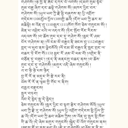
གཤེགསོ། །ཉ་ཁྱི་ནི་རྐོང་དཀར་པོ་ལགསོ། །དམག་སུམ་སྟོང་
སུམ་བརྒྱ་ཞིག་དང་ཆསྟེ་གཤེགས་སོ། །མཁར་པྱིང་བར་
གཤེགས་སོ། །ཡུལ་ཡབ་ཀྱི་རྗེ་མྱི་བཞུགས་ན། པྱི་འབྲོག་
གདེངས་(108)པྱོལ་པྱོལ་(109)གྱི་ཆའོ། །དོག་ཡབ་ཀྱི་ཆར་མ་
མཆིསྟེ། ས་འོན་བུ་(110)སྤུར་(111)ཁོག་ཁོག་ཅེས་གསུངས་སོ། །
མེན་པ་འཕྲེང་པའི་ལ་འདའ་སོ། །ཏིང་སྲོབ་རོང་རིངས་
འདའས་སོ། །བ་ཆོས་གུང་དང་དུ་གཤེག་སོ། །མྱང་རོ་ཤམ་
པོར་གཤེགས་ན། །ལོ་ངམ་ཕོ་བརྒྱའ་ནི་ཟངས་བུ་(112)བརྒྱའ་
གླད་ལ་ཕུབ་ནས་ལྕེབསོའོ། །ལོ་ངམ་མོ་བརྒྱའ་ནི་སླང་བྲང་ལ་
བཆར་ཏེ་ངོག་གོ(113)། མྱང་རོ་ཤམ་པོ་ཕམ་བོ། །འགྲེང་ནི་
བཙོན་དུ་བཟུང་། །དུད་ནི་མནངསུ་བཆད་ནས། །བ་ཆོས་
གུང་དང་དུ་གཤེགསོ། །མགུར་འདི་ཞེས་གསུངསོ། །
འ་བ་ཉི་ཉེ་པས་ཉིད
བྱ་རོ་རོ་ན་མདུང་གི་རྩེ་རང་ནི།
ཡོས་རོ་རོ་ན་ལྟམ་གྱི་གོང་ར་ནིག།
བརླའ་བརྡུངས།
སྤུར་བཏབ།
འོབ་དེ་མྱེད་སྤུ་དེ་མྱེད།།
ཅེས་གསུངས་སོ། །སླར་པྱིང་བ་སྟག་རྩེར་གཤེགས་སོའོ། །ཡུལ་
ཡབ་ཀྱི་རྗེ་རུ་གཤེགས་སོ། །ཡུལ་པྱི་འབྲོག་གདེངས་མྱི་པྱོལ་གྱི་
ཆ་འོ། །དོག་ཡབ་ཀྱི་ཆབ་མཆིས་ཀྱིས། །ས་འོན་བུ་སྤུར་མྱི་ཁོག་
གི་ཆ་འོ། །དེ་ཞེས་མགུར་གསུངསོ། །སྒྱེད་པོ་འོག་གསུངས་ནས།
།ཟངས་རྡོ་བླ་ནས་ཕབ་སྟེ། །རྗེ་རུ་གཤེགསོ། །བཤོས་ན་ནི་སྤུ་