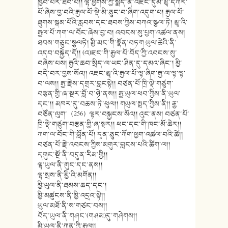
ཁྱབ་པར་ཐབ་པོ།། ལྷོ་ཕྱོགས་ཀྱི་སྨད་ན་འཇང་དུམ་མྱྭ་དཀར་
པོ་ཞེས་བྱ་བའི་རྒྱལ་པོ་སྡེ་མི་ཅུང་བ་ཞིག་འདུག་པ། རྒྱལ་པོ་
ཐུགས་སྒམ་པོའི་རླབས་དང་ཐབས་ཀྱིས་བཀའ་སྩལ་ཏེ། མྱྭ་འི་
རྒྱལ་པོ་ཀག་ལ་བོང་ཞེས་བྱ་བ། འབངས་སུ་པྱག་འཚལ་ནས།
ཐབས་གཅུང་སྩལཏེ། མྱི་མང་གི་སྣོན་བཏག ཡུལ་ཆེའི་ནི་
འདབ་བསྐྱེད་དོ།། (འ)ཇང་གི་རྒྱལ་པོ་བོད་ཀྱི་འབངས་སུ་
བཞེས་པས། རྒྱའི་ཆབ་སྲིད་ལ་ཡང་ཤིན་དུ་དམའ་ཞིང་། མྱི་
བདེ་བར་བྱས་སོའ།། འཇང་མྱྭ་འི་རྒྱལ་པོ་ལྟ་ཞིག་རྒྱ་ལ་ལྟ་ལྟ་
བ་ལས།། རྒྱ་རྗེས་དགྲར་བླངསྟེ།། བཙན་པོ་ཁྲི་ལྡེ་གཙུག་
བརྩན་གྱི་ཞ་སྔར་བློ་བ་ཉེ་ནས།། རྒྱ་ཡུལ་ཕབ་ཀྱིས་ནི་ཡུལ་
དང་།། མཁར་དུ་བཆས་ཏེ་ཕུལ།། གཡུལ་སྤྲད་ཀྱིས་ནི།། རྒྱ་
བཙོན་ལུག་（256）ལྟར་བསྐྱངས་སོའ།། འུང་ནས། བཙན་པོ་
ཁྲི་ལྡེ་གཙུག་བརྩན་གྱི་ཞ་སྔར།། ཕང་དང་གི་ཁང་མོ་ཆེར།།
ཀག་ལ་བོང་གི་བློན་པོ། དྭན་ཅུང་ཀོག་ཕྱག་འཚལ་བའི་ཚེ།།
བཙན་པོ་རྗེ་འབངས་ཀྱིས་མགུར་བླངས་པའི་ཚིག་ལ།།
དགུང་སྔོ་ནི་བདུན་རིམ་གྱི།།
ལྷ་ཡུལ་ནི་གུང་དང་ནས།།
ལྷ་སྲས་ནི་མྱི་འི་མགོན།།
མྱི་ཡུལ་ནི་ཐམས་ཆད་དང་།
མྱི་མཚུངས་ནི་མྱི་འདྲའ་སྟེ།།
ཡུལ་མཐོ་ནི་ས་གཙང་བས།།
བོད་ཡུལ་ནི་གཤང་(གཤམ)དུ་གཤེགས།།
མྱི་ཡུལ་ནི་ཀུན་ཀྱི་རྒྱལ།།