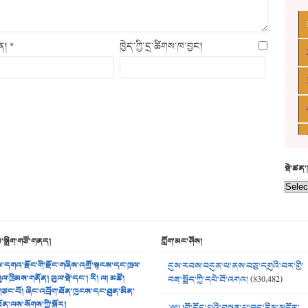
ིན།
*
ཁྱེད་ཀྱི་དྲ་ཚིགས་ཁ་བྱང།
སྡེ་ཚན
མ་སྒྲིག་གཙོ་གནད།
ཀློག་མང་ཤོས།
་དགའ་རྫོང་གི་རྫོང་གཞིས་འགྲོ་སྟངས་དང་ཁྲལ་
དུས་རབས་བདུན་པ་ནས་བཅུ་དགུའི་བར་གྱི་
ུལ་ཁྲིམས་གནོན། ཡུལ་སྡེ་དང་། རི། ལ། མཚོ།
བརྡ་སྤྲོད་ཀྱི་དཔེ་ཐོ་འགའ།
(830,482)
ཙང་པོ། ཞིང་འབྲོག་ཐོན་ཁུངས་དང་ཐུན་མིན་
ོན་ལས་སོགས་ཀྱི་སྐོར།