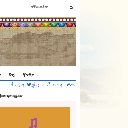
།
ལོ་ཙཱ།
རྩོམ་རིག
ངོ་དེབ།
ཀྲུའི་ཀྲར།
གུ་ཀུལ།+
rss
ྗོངས་སྙན་དབྱངས།