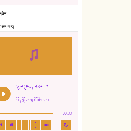
6. ཆོལ་གསུམ་བྲོ་གཞས། - སྒྲོན་གསལ།
ཁྲིད།
7. ལྷག་སྒྲོན་ལགས།
ང་རྣམ་ཐར།
8. ཆང་གཞས།
9. ཆང་གཞས། ༢
10. ཆང་གཞས། ༣
11. ལོ་གསར།
12. ལོ་གསར། ༢
ལྷ་གཞུང་རྣམ་ཐར། ༡
13. ཆུང་འདྲིས། - ཟླ་སྒྲོན།
བོད་ལྗོངས་ལྷ་མོ་ཚོགས་པ།
14. སྙིང་རྗེ་མོ། - ཚེ་འགྱུར་མེད།
00:00
15. ཤམ་པ་ལ་ཡི་སྲས་མོ།
16. ལྷ་བུ་དར་བུ།