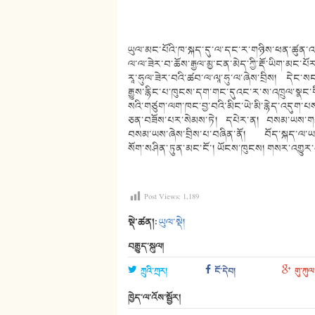
ཡུལ་མང་པོའི་ཁ་སྐད་དུ་ལ་དང་ར་གཉིས་ཕན་ཚུན་འགྱ
ལ་ལ་ཟེར་བ་ཆོས་རྒྱལ་མྱ་ངན་མེད་ཀྱི་རྡོ་ཡིག་མང་པོ
རཱ་ཧུལ་ཟེར་བའི་ཚབ་ལ་ལཱ་ཧུ་ལ་ཞེས་བྲིས། དེང་ས
རྒྱུས་རྙིང་པ་ཁུངས་དག་གང་དུའང་ར་ས་འཁྲུལ་སྣ
སའི་གཙུག་ལག་ཁང་བྱ་བའི་མིང་ཡེ་མི་རྙེད་འདུག་
ཅན་བཟོས་པར་སེམས་ཏེ། དཔེར་ན། བསམ་ཡས་གཙུག
བསམ་ཡས་ཞེས་བྲིས་པ་བཞིན་ནོ། བོད་སྐད་ལ་ཡང
སོག་སཤིན་ཏུན་མང་ངོ་། ཡོངས་ཁུངས། གསར་འགྱུར་མེ་ལོང
Post Views:
1,189
སྡེ་ཚན།:
ཡུལ་སྡེ།
བརྒྱུད་སྐུལ།
ཀྲུའི་ཀྲར།
ངོ་དེབ།
གུ་ཀུལ
ཁྱེད་ལ་འོས་སྦྱོར།