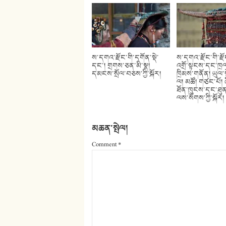
ས་དགའ་རྫོང་གི་དགོན་སྡེ་
ས་དགའ་རྫོང་གི་རྫ
དང་། གྲགས་ཅན་མི་སྣ།
འགྲོ་སྟངས་དང་ཁྲལ
དམངས་སྲོལ་བཅས་ཀྱི་སྐོར།
ཁྲིམས་གནོན། ཡུལ་ས
ལ། མཚོ། གཙང་པོ། 
ཐོན་ཁུངས་དང་ཐུན
ལས་སོགས་ཀྱི་སྐོར།
མཆན་སྤེལ།
Comment
*