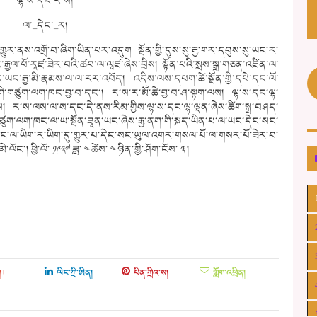
ལྷ་ས་དང་ར་ས།
ལ་_དེང་_ར།
ུར་ནས་འགྲོ་བ་ཞིག་ཡིན་པར་འདུག སྔོན་གྱི་དུས་སུ་རྒྱ་གར་དབུས་སུ་ཡང་ར་
ར་རྒྱལ་པོ་རཱཛ་ཟེར་བའི་ཚབ་ལ་ལཱཛ་ཞེས་བྲིས། སྟོན་པའི་སྲས་སྒྲ་གཅན་འཛིན་ལ་
ང་ཡང་རྒྱ་མི་རྣམས་ལ་ལ་རར་འབོད། འདིས་ལས་དཔག་ཚེ་སྔོན་གྱི་དཔེ་དང་ལོ་
ང་གི་གཙུག་ལག་ཁང་བྱ་བ་དང་།
ར་ས་ར་མོ་ཆེ་བྱ་བ་ཤ་སྟག་ལས། ལྷ་ས་དང་ལྷ་
པས། ར་ས་ལས་ལ་ས་དང་དེ་ནས་རིམ་གྱིས་ལྷ་ས་དང་ལྷ་ལྡན་ཞེས་ཚིག་སྒྲ་བཤད་
་ལག་ཁང་ལ་ཡ་སྔོན་ཟཱན་ཡང་ཞེས་རྒྱ་ནག་གི་སྐད་ཡིན་པ་ལ་ཡང་དེང་སང་
་ལ་ཡིག་ར་ཡིག་དུ་གྱུར་པ་དེང་སང་ཡུལ་འགར་གསལ་པོ་ལ་གསར་པོ་ཟེར་བ་
་། ཕྱི་ལོ་ ༡༩༣༧ ཟླ་ ༤ ཚེས་ ༤ ཉིན་གྱི་ཤོག་ངོས་ ༣ །
།+
ལིང་ཀྲི་ཨིན།
པིན་ཀྲིའ་ས།
གློག་འཕྲིན།