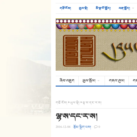
གཙོ་ངོས།
ཡུལ་སྡེ།
མི་སྣ་ངོ་སྤྲོད།
བརྡ་སྤྲོད།
ཞིབ་འཇུག
ཡུལ་སྲོལ།
གནའ་ཤུལ།
ག
གཙོ་ངོས།
ཡུལ་སྡེ།
ལྷ་ས་དང་ར་ས།
ལྷ་ས་དང་ར་ས།
2016-12-04
·
རྩོམ་སྒྲིག་པས།
·
0