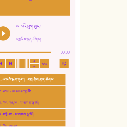
ཨ་མའི་ཕྱག་ཟུང་།
བཀྲ་ཤིས་ཕུན་ཚོགས།
00:00
1. ཨ་མའི་ཕྱག་ཟུང་། - བཀྲ་ཤིས་ཕུན་ཚོགས།
2. ཨ་མ། - པ་སངས་ལྷ་མོ།
3. ཀོང་གཞས། - པ་སངས་ལྷ་མོ།
4. བརྩེ་བ། - པ་སངས་ལྷ་མོ།
5. ཀོང་གཞས།