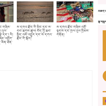
འཆད་འ
ལྷ་གཞུ
ོང་གཞིས་
ས་དགའ་རྫོང་གི་མིང་དང་ས་
ས་དགའ་རྫོང་གཞིས་འགྲོ་
་འུལ་
བབ་ཆགས་ཚུལ། བོད་ཀྱི་ཆབ་
སྟངས་དང་ཁྲལ་འུལ་ཁྲིམས་
ྡེ་དང་། རི།
སྲིད་འཕོ་འགྱུར་དང་ས་དགའ་
གནོན།
ཞིང་འབྲོག་
རྫོང་གི་སྐོར།
་མིན་ཐོན་