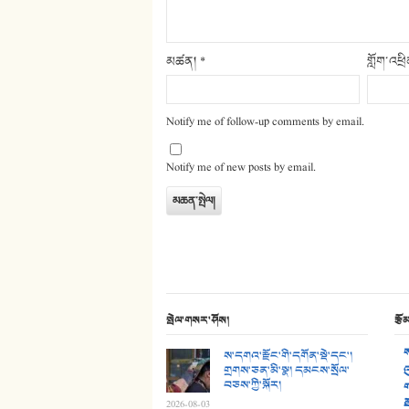
མཚན།
*
གློག་འཕྲ
Notify me of follow-up comments by email.
Notify me of new posts by email.
སྤེལ་གསར་ཤོས།
རྩོ
ས
ས་དགའ་རྫོང་གི་དགོན་སྡེ་དང་།
གྲགས་ཅན་མི་སྣ། དམངས་སྲོལ་
འ
བཅས་ཀྱི་སྐོར།
ག
ཐ
2026-08-03