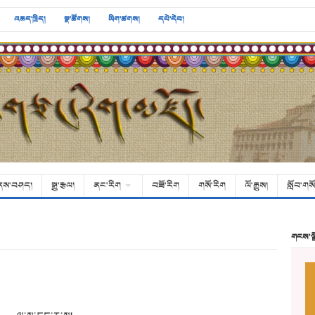
འཆད་ཁྲིད།
སྣ་ཚོགས།
ཡིག་ཚགས།
དཔེ་དེབ།
ནས་བཤད།
སྒྱུ་རྩལ།
ནང་རིག
བཟོ་རིག
གསོ་རིག
ལོ་རྒྱུས།
སློབ་གསོ
གངས་ལ