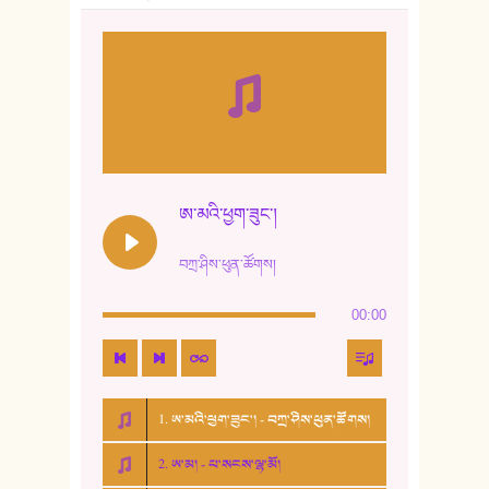
ཨ་མའི་ཕྱག་ཟུང་།
བཀྲ་ཤིས་ཕུན་ཚོགས།
00:00
1. ཨ་མའི་ཕྱག་ཟུང་། - བཀྲ་ཤིས་ཕུན་ཚོགས།
2. ཨ་མ། - པ་སངས་ལྷ་མོ།