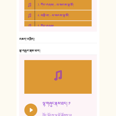
3. ཀོང་གཞས། - པ་སངས་ལྷ་མོ།
4. བརྩེ་བ། - པ་སངས་ལྷ་མོ།
5. ཀོང་གཞས།
6. ཆོལ་གསུམ་བྲོ་གཞས། - སྒྲོན་གསལ།
འཆད་འཁྲིད།
7. ལྷག་སྒྲོན་ལགས།
ལྷ་གཞུང་རྣམ་ཐར།
8. ཆང་གཞས།
9. ཆང་གཞས། ༢
10. ཆང་གཞས། ༣
11. ལོ་གསར།
12. ལོ་གསར། ༢
ལྷ་གཞུང་རྣམ་ཐར། ༡
13. ཆུང་འདྲིས། - ཟླ་སྒྲོན།
བོད་ལྗོངས་ལྷ་མོ་ཚོགས་པ།