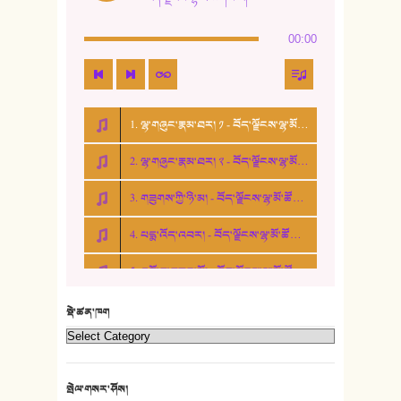
14. སྙིང་རྗེ་མོ། - ཚེ་འགྱུར་མེད།
00:00
15. ཤམ་པ་ལ་ཡི་སྲས་མོ།
16. ལྷ་བུ་དར་བུ།
1. ལྷ་གཞུང་རྣམ་ཐར། ༡ - བོད་ལྗོངས་ལྷ་མོ་ཚོགས་པ།
17. ང་བོད་པ་ཡིན། - ཕུར་བུ་རྣམ་རྒྱལ།
2. ལྷ་གཞུང་རྣམ་ཐར། ༢ - བོད་ལྗོངས་ལྷ་མོ་ཚོགས་པ།
18. ང་ལ་བྱམས་པའི་ཨ་མ།
3. གཟུགས་ཀྱི་ཉི་མ། - བོད་ལྗོངས་ལྷ་མོ་ཚོགས་པ།
19. ཆ་རྐྱེན་མེད་པའི་སེམས།
4. པདྨ་འོད་འབར། - བོད་ལྗོངས་ལྷ་མོ་ཚོགས་པ།
20. བསྟན་རྒྱས་གླིང་།
5. འགྲོ་བ་བཟང་མོ། - བོད་ལྗོངས་ལྷ་མོ་ཚོགས་པ།
21. ཕ་སྐད།
22. བཀྲ་ཤིས་ཁང་གསར།
སྡེ་ཚན་ཁག
23. ཕོ་རྒོད་པོ།
24. མིག་ཆུ་དམར་པོ།
སྤེལ་གསར་ཤོས།