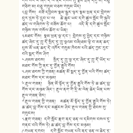
གོས་སེར་པོ་ཞིག དེ་ལ་ནང་གསེས་སུ་སྣམ་ཕྲན་དགུ་མ། བཅུ་
གཅིག་མ། བཅུ་གསུམ་བཅས་གསུམ་ཡོད།
༢.བླ་གོས། བཟོ་དབྱིབས་སྣམ་སྦྱར་ལྟར་སྣམ་ཕྲན་དང་གླེགས་
བུར་དྲས་ཏེ་དྲུབ་པ་ལ། ཆེ་ཆུང་ཡང་དགེ་ཚུལ་སློང་གི་སྐུའི་
ཚད་ལ་གཞིགས་ཏེ་བཟོས་ཆོག་པ། འདི་ནི་དགེ་ཚུལ་སློང་
གཉིས་ཀས་གསོལ་ཆོག་པ་ཡིན།
༣.མཐང་གོས། སྣམ་ཕྲན་ལྔ་དང་། གླེགས་བུ་ཕྱེད་དང་གཉིས་
ཚད་ཞེང་དུ་ཁྲུ་དོ་སྲིད་དུ་ཁྲུ་ལྔའམ་བཞི།ཐམ་ལྟེ་བ་མན་ཆད་
པུས་མོ་ཡན་ཆད་དེ་འཁོར་གསུམ་ཁེབས་པའི་ཚད་ཀྱང་རུང་
བའི་སྨད་གོས་ཤིག
༤.ཤམས་ཐབས། སྲིད་དུ་ཁྲུ་ལྔ་དང་ཞེང་དུ་ཁྲུ་དོ་ཡོད་པ་
མཐང་གོས་ཀྱི་ནང་དུ་གྱོན་རྒྱུའི་གོས།
༥.ཤམ་ཐབས་ཀྱི་གཟན། མཚན་མོ་སྨད་དུ་གྱོན་པའི་གོས། ཚད་
མཐང་གོས་དང་མཉམ།
༦.རྔུལ་གཟན། ཉིན་མོ་སྟོད་དུ་གྱོན་རྒྱུའི་གོས་ཏེ་ཆ་ཚད་བླ་
གོས་དང་མཉམ་ཞིང་། རྔུལ་ནག་གི་དྲི་མ་ལེན་ཆེད་ཡིན་པས་
རྔུལ་གཟན་ཟེར།
༧.རྔུལ་གཟན་གྱི་གཟན། མཚན་མོ་སྟོད་དུ་གྱོན་རྒྱུའི་གོས་ཏེ།
ཆ་ཚད་བླ་གོས་དང་མཚུངས་ཤིང་རྔུལ་གཟན་གྱི་ཐེབས་སུ་
གསུངས།
༨.རྣག་གཟན། དགེ་སློང་རྣག་ནད་ཅན་ལ་དམིགས་བསལ་དུ་
གནང་བའི་གོས་ཏེ། ཆ་ཚད་བླ་གོས་དང་མཉམ།
༩.གཡན་དགབ། དགེ་སློང་གཡན་པའི་ནད་ཅན་ལ་ཆེད་དུ་