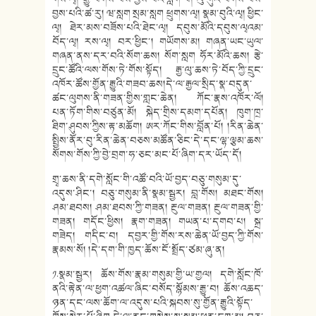
བྱས་པའི་ཚ་རུ། ཝ་སླག སྲམ་སླག ཕྲུགས་ལྭ། སྣམ་བུའི་ལྭ། ཕྱིང་
ལྭ། ཐེར་མས་བཟོས་པའི་ཐེང་ལྭ། དབུས་མོའི་དབུས་ལྭའམ་
བོད་ལྭ། རས་ལྭ། བར་ཕྱིང་། གཡོགས་མ།
གཞན་ཡང་ཡུལ་
གཞན་ནས་དར་བའི་སོག་ཆས། སོག་སླག ཧོར་མོའི་ཆས། རྩེ་
དྲུང་ཚོའི་ལས་གོས་ཏེ་གོས་སྟོད། རྒྱ་ལུ་ཆས་ཏེ་བོད་ཀྱི་དྲུང་
འཁོར་ཚོས་གྱོན་རྒྱུའི་གཟབ་ཆས།དེ་ལ་རྒྱལ་སྲིད་སྣ་བདུན་
ཚང་ལུགས་ནི་གཟན་གྱིས་གླང་ཆེན། ཀོང་རྣས་འཁོར་ལོ།
པན་ཏོག་གིས་བཙུན་མོ། སྐེད་གྲིས་དམག་དཔོན། ཁུག་ཁྲ་
ཐིག་ཤུབས་ཀྱིས་རྟ་མཆོག། ཨར་ཀོང་གིས་བློན་པོ། །རིན་ཆེན་
སྤྱིས་ནོར་བུ་རིན་ཆེན་བཅས་མཚོན་ཅིང་དེ་དང་ལྷ་ལྕམ་ཆས་
སོགས་གོས་ཀྱི་བྱེ་བྲག་ཧ་ཅང་མང་པོ་ཞིག་དར་ཡོད་དོ།
གྲྭ་ཆས་ནི་དགེ་སློང་གི་འཚོ་བའི་ཡོ་བྱད་བཅུ་གསུམ་དུ་
འདུས་ཤིང་། བཅུ་གསུམ་ནི་སྣམ་སྦྱར། བླ་གོས། མཐང་གོས།
ཤམ་ཐབས། ཤམ་ཐབས་ཀྱི་གཟན། རྔུལ་གཟན། རྔུལ་གཟན་གྱི་
གཟན། གདོང་ཕྱིས། རྣག་གཟན། གཡན་པ་དགབ་པ། སྐྲ་
གཟེད། གདིང་བ། དབྱར་གྱི་གོས་རས་ཆེན་ཡོ་བྱད་ཀྱི་གོས་
རྣམས་སོ། །དེ་དག་གི་ཁྱད་ཆོས་ངོ་སྤྲོད་ཙམ་ཞུ་ན།
༡.སྣམ་སྦྱར། ཆོས་གོས་རྣམ་གསུམ་གྱི་ཡ་གྱལ། དགེ་སློང་ཁོ་
ནའི་རྟེན་ལ་ཕྱག་འཚལ་ཞིང་བསོད་སྙོམས་རྒྱུ་བ། ཆོས་འཆད་
ཉན་དང་ལས་ཆོག་ལ་འདུས་པའི་སྐབས་སུ་གྱོན་རྒྱུའི་སྟོད་