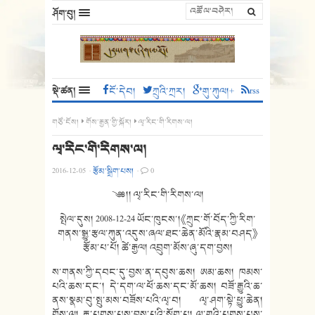
ཤོག་བུ།
སྡེ་ཚན།
ངོ་དེབ།
ཀྲུའི་ཀྲར།
གུ་ཀུལ།+
rss
གཙོ་ངོས།
གོས་རྒྱན་གྱི་སྐོར།
ལྭ་རིང་གི་རིགས་ལ།
ལྭ་རིང་གི་རིགས་ལ།
2016-12-05
·
རྩོམ་སྒྲིག་པས།
·
0
༄༅།། ལྭ་རིང་གི་རིགས་ལ།
སྤེལ་དུས། 2008-12-24 ཡོང་ཁུངས་།《ཀྲུང་གོ་བོད་ཀྱི་རིག་
གནས་སྒྱུ་རྩལ་ཀུན་འདུས་ཞལ་ཐང་ཆེན་མོའི་རྣམ་བཤད》
རྩོམ་པ་པོ། ཚེ་རྒྱལ། འབྲུག་མོས་ཞུ་དག་བྱས།
ས་གནས་ཀྱི་དབང་དུ་བྱས་ན་དབུས་ཆས། ཨམ་ཆས། ཁམས་
པའི་ཆས་དང་། དེ་དག་ལ་ཕོ་ཆས་དང་མོ་ཆས། བཟོ་རྒྱུའི་ཆ་
ནས་སྣམ་བུ་སྤུ་མས་བཟོས་པའི་ལྭ་བ། ལྭ་ཤག་སྟེ་ཕྱུ་ཆེན།
གོས་ལྭ། རྒྱུ་པགས་པས་བྱས་པའི་སློག་པ། ལུ་གུའི་པགས་པས་