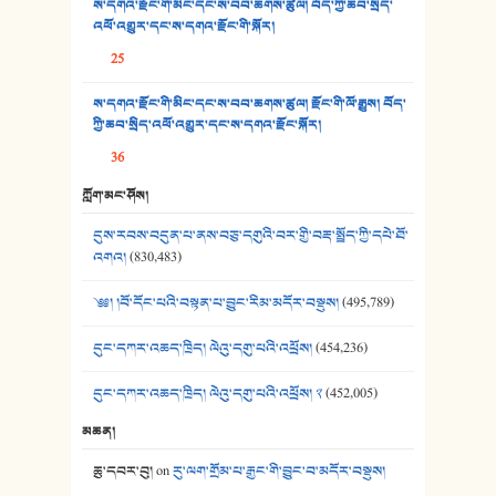
ས་དགའ་རྫོང་གི་མིང་དང་ས་བབ་ཆགས་ཚུལ། བོད་ཀྱི་ཆབ་སྲིད་
འཕོ་འགྱུར་དང་ས་དགའ་རྫོང་གི་སྐོར།
36. ཟླ་གཞོན་སྙན་དབྱངས། - ཟླ་སྒྲོན།
25
37. མཚོ་སྔོན་པོ། - ཟླ་སྒྲོན།
ས་དགའ་རྫོང་གི་མིང་དང་ས་བབ་ཆགས་ཚུལ། རྫོང་གི་ལོ་རྒྱུས། བོད་
38. ཡབ་ཡུམ། - ཟླ་སྒྲོན།
ཀྱི་ཆབ་སྲིད་འཕོ་འགྱུར་དང་ས་དགའ་རྫོང་སྐོར།
36
39. དྲིལ་བུའི་སྐལ་སྒྲ། - ཟླ་སྒྲོན།
ཀློག་མང་ཤོས།
40. ང་ཚོ་ཕན་ཚུན་མཇལ་ནས། - ཟླ་སྒྲོན།
དུས་རབས་བདུན་པ་ནས་བཅུ་དགུའི་བར་གྱི་བརྡ་སྤྲོད་ཀྱི་དཔེ་ཐོ་
41. མཚན་ཚོགས་ཞབས་བྲོ་སྣ་མང་། - བོད་གཞས་ཕྱོགས་བསྒྲིགས།
འགའ།
(830,483)
༄༅། །བོ་དོང་པའི་བསྟན་པ་བྱུང་རིམ་མདོར་བསྡུས།
(495,789)
དུང་དཀར་འཆད་ཁྲིད། ལེའུ་དགུ་པའི་འཕྲོས།
(454,236)
དུང་དཀར་འཆད་ཁྲིད། ལེའུ་དགུ་པའི་འཕྲོས། ༢
(452,005)
མཆན།
ཆུ་དབར་བུ།
on
རུ་ལག་གྲོམ་པ་རྒྱང་གི་བྱུང་བ་མདོར་བསྡུས།