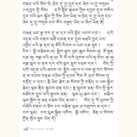
གནང་བའི་གོས་ཏེ། ཕྲེད་དུ་ཁྲུ་དྲུག་དང་ཞེང་ལ་ཁྲུ་གསུམ།
༡༠དབྱར་གྱི་གོས། དགེ་སློང་རྣམས་ཀྱིས་དབྱར་དུས་གསོལ་
རུང་བའི་ཆར་སྐྱོབ་ཀྱི་གོས་ཤིག་ཡིན་ལ་ཕྲེད་དུ་ཁྲུ་དགུ་དང་
ཞེང་དུ་ཁྲུ་གསུམ་དང་སོར་བརྒྱད་ཡོད་པ་ཞིག་ཡིན་ནོ།
གཞན་ཡང་རྒྱ་གར་དུ་མ་དར་བའི་སྟོད་འགག་དང་། དགེ་
འདུན་པའི་གནས་མཐོ་དམན་དང་གྲུབ་མཐའི་ཁྱད་པར་
འབྱེད་པའི་ཆ་ནས་ཞྭ་མོའི་རིགས་ལ་ཡང་པཎ་ཐུང་། པཎ་
རིང་། སྒྲོ་བཙེམས་མ། སྒྲིག་ལྷུག བྱང་ཆུབ་སེམས་ཞྭ། ཨོ་རྒྱན་
པཎ་ཞྭ། ཀརྨ་བའི་ཞྭ་ཕྲ། རི་བོ་དགེ་ལུགས་པའི་ཞྭ་སེར། རྟ་ཞྭ།
ཀརྨ་སྒར་བ་ནས་དར་བའི་སྒར་སྦུག་བཅས་དང་། བོད་ཀྱི་
དགེ་འདུན་པའི་ཞབས་ལ། སྤྱིར་འདུལ་བ་ལས་རྒྱ་གར་སོགས་
ན་ས་བབས་གནམ་གཤིས་ཀྱི་དབང་གིས་རི་བྲག་སོགས་སུ་
བགྲོད་པ་དང་། རྩི་ཤིང་ཚེར་མ་སོགས་ཀྱི་གནོད་པ་ལས་སྐྱོབ་
ཆེད། ལྷམ་རྟིང་སྦུབས་ཅན་དང་། སྣ་སྦུབས་ཅན། བོལ་གྱི་སྣར་
མཐོངས་ཕྱུང་བའི་སྦུབས་ཅན། ལྷམ་ཡུ་ཆས་དང་། མཆིལ་
ལྷམ་སྒྲོག་གུ་ཅན་བཅས་ཡོད་ནའང་། བོད་དུ་ཀོ་ལྤགས་ཀྱི་
གཞིའི་གནང་བ་ཐོབ་པར་བརྟེན་ལྷམ་ཤ་གཟུགས་མ་དང་།
རས་ལྷམ། རས་ལྷམ་སྐྱིན་འཁོར། སྒོ་འཁོར། ཟོན་པ་སོགས་
གྱོན་སྲོལ་བྱུང་ཡོད་དོ།
Post Views:
8,048