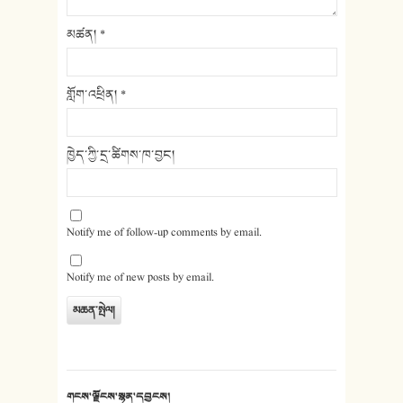
མཚན།
*
གློག་འཕྲིན།
*
ཁྱེད་ཀྱི་དྲ་ཚིགས་ཁ་བྱང།
Notify me of follow-up comments by email.
Notify me of new posts by email.
གངས་ལྗོངས་སྙན་དབྱངས།