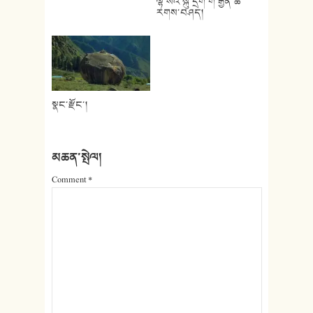
ལྷ་སའི་སྐུ་དྲག་གི་རྒྱན་ཆ་
རགས་བཤད།
སྣང་རྫོང་།
མཆན་སྤེལ།
Comment
*