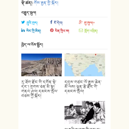
སྡེ་ཚན།:
གོས་རྒྱན་གྱི་སྐོར།
བརྒྱུད་སྐུལ།
ཀྲུའི་ཀྲར།
ངོ་དེབ།
གུ་ཀུལ།+
ལིང་ཀྲི་ཨིན།
པིན་ཀྲིའ་ས།
གློག་འཕྲིན།
ཁྱེད་ལ་འོས་སྦྱོར།
རུ་ཐོག་རྫོང་གི་དགོན་སྡེ་
དབུས་གཙང་ལོ་རྒྱུས་ཆེན་
དང་། གྲགས་ཅན་མི་སྣ།
མོ་ལས། ལྷུན་རྩེ་རྫོང་གི་
གནའ་ཤུལ། དམངས་སྲོལ་
དམངས་སྲོལ།
བཅས་ཀྱི་སྐོར།