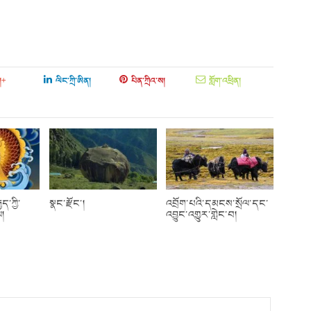
།+
ལིང་ཀྲི་ཨིན།
པིན་ཀྲིའ་ས།
གློག་འཕྲིན།
ད་ཀྱི་
སྣང་རྫོང་།
འབྲོག་པའི་དམངས་སྲོལ་དང་
ལ།
འབྱུང་འགྱུར་གླེང་བ།