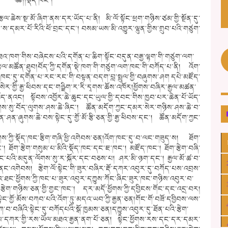
༄༅།།སྡོད་ཁང་།
ག་རྩལ་ཆེས་སྔ་མོ་ཞིག་ནས་དར་ཡོད་པ་ནི། མི་ལོ་སྟོང་ཕྲག་གཉིས་ཙམ་གྱི་སྔོན་དུ་
་ས་དམར་པོ་རིའི་ཕོ་བྲང་དང་། བསམ་ཡས་མི་འགྱུར་ལྷུན་གྱིས་གྲུབ་པའི་གཙུག་
མཐའ་ཁག་གིས་བཞེངས་པའི་དགོན་པ་ཆིག་སྟོང་བདུན་བརྒྱ་ལྷག་གི་གཙུག་ལག་
རྩལ་མཚོན་ཐུབ།བོད་ཀྱི་དགོན་སྡེ་ཁག་གི་གཙུག་ལག་ཁང་གི་བཀོད་པ་ནི། འོག་
ང་ཁང་དུ་དགོན་པ་རང་རང་གི་བསྟན་བདག་བླ་སྤྲུལ་གྱི་བཞུགས་ཤག དཔེ་མཛོད་
གསེར་གྱི་རྒྱ་ཕིབས་དང་གཉྫིག་ར་རི་དྭགས་ཆོས་འཁོར།ཕྱོགས་བཞིར་རྒྱལ་མཚན་
་ཡོད་ནའང། སྟོབས་འབྱོར་ཆེ་ཆུང་དང་ཡུལ་གྱི་དབང་གིས་ཁྱབ་པར་ཆེན་པོ་ཡོད་
ས་སུ་བོད་ལུགས་ཤས་ཆེ་ཞིང་། ཚོན་མདོག་ཀྱང་དམར་སེར་གཉིས་ཤས་ཆེ་བ་
ུན་ཤན་ཞུགས་ཆེ་བས་སྟེང་དུ་གྱོ་མོ་རྩི་ཅན་གྱི་རྒྱ་ཕིབས་དང་། ཚོན་མདོག་ཀྱང་
ས་ཀྱི་སྡོད་ཁང་རྩིག་གཞི་ཕྱི་འགེབས་ཅན།འོག་ཁང་དུ་བ་ལང་གཟུད་ས། ཐོག་
། ཐོག་རྩེག་གསུམ་པ་མིའི་སྡོད་ཁང་དང་ཇ་ཁང་། མཛོད་ཁང་། ཐོག་རྩེག་བཞི་
 ཁང་པའི་མདུན་ལོགས་སུ་ར་སྐོར་དང་བཅས་པ། ཤར་མི་ཉག་དང་། རྒྱལ་མོ་ཚ་བ་
་ནང་འགེབས། རྩེག་ལོ་སྟེང་གི་ཟུར་བཞིར་རྡོ་དཀར་འབུར་དུ་བཀོད་པས་འབྲས་
འབའ་ཐང་ཕྱོགས་ཀྱི་ཁང་པ་ཟུར་འབུར་དཀྱུས་ཀོང་ཞིང་ཟུར་ཁང་གཉིས་འབུར་བ་
ག་གཉིས་ཅན་གྱི་གྱང་ཁང་། དར་མདོ་ཕྱོགས་ཀྱི་དབྱིངས་གོང་དང་འདྲ་བར།
ང་གྱོ་མོས་བཀབ་པའི་འོག་ཏུ་མདའ་ཡབ་ཀྱི་རྒྱན་ཅན།གོང་གོ་བཟོ་དབྱིབས་ལས་
་བ་བཞིའི་སྟེང་དུ་བཀོདཔའི་སྒོ་ཁྱམས་ཅན།དཀྱུས་འབུར་དུ་ཐོན་པའི་རྩེག་
་རས་དཀར་གྱི་རས་ཡོལ་མཐའ་རྒྱན་ནག་པོ་ཅན། སྟེང་ཕྱོགས་རས་དང་དར་དམར་