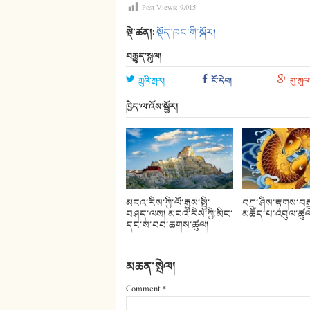
Post Views:
9,015
སྡེ་ཚན།:
སྡོད་ཁང་གི་སྐོར།
བརྒྱུད་སྐུལ།
ཀྲུའི་ཀྲར།
ངོ་དེབ།
གུ་ཀུལ
ཁྱེད་ལ་འོས་སྦྱོར།
མངའ་རིས་ཀྱི་ལོ་རྒྱུས་སྤྱི་
བཀྲ་ཤིས་རྟགས་བརྒྱ
བཤད་ལས། མངའ་རིས་ཀྱི་མིང་
མཆོད་པ་འབུལ་ཚུ
དང་ས་བབ་ཆགས་ཚུལ།
མཆན་སྤེལ།
Comment
*