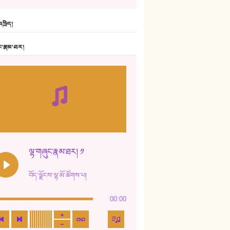
6. ཆོལ་གསུམ་བྲོ་གཞས། - སྒྲོན་གསལ།
ཁྲིད།
7. ལྷག་སྒྲོན་ལགས།
ང་རྣམ་ཐར།
8. ཆང་གཞས།
9. ཆང་གཞས། ༢
10. ཆང་གཞས། ༣
11. ལོ་གསར།
12. ལོ་གསར། ༢
ལྷ་གཞུང་རྣམ་ཐར། ༡
13. ཆུང་འདྲིས། - ཟླ་སྒྲོན།
བོད་ལྗོངས་ལྷ་མོ་ཚོགས་པ།
14. སྙིང་རྗེ་མོ། - ཚེ་འགྱུར་མེད།
00:00
15. ཤམ་པ་ལ་ཡི་སྲས་མོ།
16. ལྷ་བུ་དར་བུ།