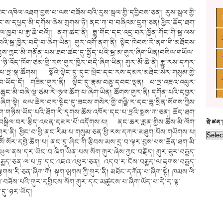
ུང་རྩིང་འཁེལ་འཐག་བྱས་པ་ལས་བཟོས་བའི་རུས་སྦལ་གྱི་དབྱིབས་ཅན། རུས་སྦལ་གྱི་
ྱང་ས་དཔྱད་མི་དགོས་ཞེས་གྲགས་ཏེ། ནང་ཀ་བ་བཞིའམ་དྲུག་ཅན། ཕྱིར་ཆོད་ཐག་
ལ་ཁྱབ་པ་རྒྱ་ཆེ་བའོ།། ནག་ཚང་ནི། རྒྱུ་གོང་དང་འདྲ་བར་ཁྱོན་གོང་གི་སྦྲ་ལས་
ང་བའི་སྦྲ་ཁྱེར་བདེ་བ་ཞིག་ཡིན། གུར་འགོ་ནག་ནི། སྟེང་ཁེབས་རེ་ནག་གི་མཐོངས་
་ཀྱང་མི་གནོན་པས་ཐབ་ཚང་དུ་སྤྱོད་པའི་སྦྲ་མ་གུར་ཞིག་ཡིན།བསིལ་གཡོལ་
འོད་ཁོག་ཙམ་གྱི་རས་གུར་ཁྱེར་བདེ་ཞིག་ཡིན། གུར་མོ་ཆེ་ནི། རྒྱུ་རས་དཀར་
་ཏྲ་སྣ་ཚོགས། སྒོའི་སྟེང་དུ་དུང་ཕྲེང་དང་རས་དམར་མཐིང་སེར་གསུམ་གྱི་
ང་བ་ཡོད་དོ། གཟིམ་གུར་ནི། སྟེང་དུ་རྣམ་བཅུ་དབང་ལྡན། པ་ཏྲ་འཇའ་འཕུར་
ཆུང་མི་བཞི་ལྔ་ཙམ་རེ་ཉལ་ཆོག་པ་ཞིག་ཡིན། ཚོགས་གུར་ནི། དགོན་པའི་དབྱར་
་ཞིག་སྟེ། ཕལ་ཆེར་བར་སྟེང་དུ་ཟངས་གསེར་གྱི་གཉྫི་ར་དང་ཆུ་སྲིན་སོགས་ཀྱིས་
ོག་གཉིས་ཡོད་པའི་ཐོག་རི་དྭགས་ཆོས་འཁོར་དང་པ་ཏྲའི་སྤྲས་ཀ་ཅན། ཆོད་ཐག་
སྒྲིལ་བར་རྩིད་འཕན་དམར་པོ་འདོགས་པ། ནང་ཆར་རླན་གྱིས་ཚོས་མི་ལོག་
སྡེ་ཚན
ང་གུར་ནི། ཕྱིང་བ་ཕྱི་ནང་རིམ་པ་གསུམ་ཅན་ཕྱི་རས་དཀར་མཐུག་པོས་གཡོགས་པ།
་སོར་དབྱེ་ཆོག་པ། ནང་དུ་ཤིང་གི་རྩིབས་མས་དྲ་བ་ལྟར་བྱས་པས་ཆོན་ཐག་མི་
འི་ཡུལ་ནས་དར་ཡོང་བ་ཞིག་ཡིན་པས་སོག་གུར་ཞེས་ཀྱང་བརྗོད། གུར་ཟུར་བརྒྱད་
བརྒྱད་ཅན་ལ་པ་ཏྲ་དང་འཇའ་འཕུར་ཅན། འདབ་ར་ངོས་བརྒྱད་ལ་རྟགས་བརྒྱད་
ྕགས་རི་ཅན་ཞིག་གོ། སྟག་ལྤགས་ཀྱི་གུར་ནི། མཐོང་དཀོན་པ་ཞིག་སྟེ། ཁམས་ལི་
ས་བཟོས་པའི་གུར་དབྱིངས་སོག་གུར་དང་མཚུངས་པ་ཞིག་ཡོད་པ་དེ་ད་ལྟ་
་དུ་ཉར་ཡོད།