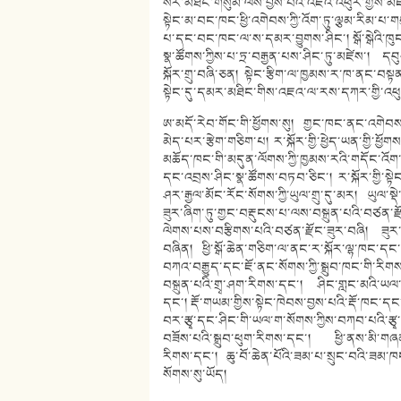
སེར་མཐིང་གསུམ་ལས་བྱས་བའི་འཇའ་འཕུར་གྱིས་མཛ
སྟེང་མ་བང་ཁང་ཕྱི་འགེབས་ཀྱི་འོག་ཏུ་ལྕམ་རིམ་པ
པ་དང་བང་ཁང་ལ་ས་དམར་བྱུགས་ཤིང་། སྒོ་སྒེའི་ཁུ
སྣ་ཚོགས་ཀྱིས་པ་ཏྲ་བརྒྱན་པས་ཤིང་ཏུ་མཛེས་། དབ
སྐོར་གྲུ་བཞི་ཅན། སྟེང་རྩིག་ལ་ཁྱམས་ར་ཁ་ནང་བསྟན་
སྟེང་དུ་དམར་མཐིང་གིས་འཇའ་ལ་རས་དཀར་གྱི་འཕུ
ཨ་མདོ་རེབ་གོང་གི་ཕྱོགས་སུ། གྱང་ཁང་ནང་འགེབས
མེད་པར་རྩེག་གཅིག་པ། ར་སྐོར་གྱི་ཕྱེད་ཡན་གྱི་ཕ
མཆོད་ཁང་གི་མདུན་ལོགས་ཀྱི་ཁྱམས་རའི་གདོང་འོག་ཏུ
དང་འབྲས་ཤིང་སྣ་ཚོགས་བཏབ་ཅིང་། ར་སྐོར་གྱི་སྟེང
ཤར་རྒྱལ་མོང་རོང་སོགས་ཀྱི་ཡུལ་གྲུ་དུ་མར། ཡུལ
ཟུར་ཞིག་ཏུ་གྱང་བརྡུངས་པ་ལས་བསྐྲུན་པའི་བཙན་ར
ལེགས་པས་བརྩིགས་པའི་བཙན་རྫོང་ཟུར་བཞི། ཟུར་
བཞིན། ཕྱི་སྒོ་ཆེན་གཅིག་ལ་ནང་ར་སྐོར་ལྷ་ཁང་ད
བཀའ་བརྒྱུད་དང་ཇོ་ནང་སོགས་ཀྱི་སྒྲུབ་ཁང་གི་
བསྐྲུན་པའི་གྲྭ་ཤག་རིགས་དང་། ཤིང་གླང་མའི་ཡལ
དང་། རྡོ་གཡམ་གྱིས་སྟེང་ཁེབས་བྱས་པའི་རྡོ་ཁང་དང
བར་རྩྭ་དང་ཤིང་གི་ཡལ་ག་སོགས་ཀྱིས་བཀབ་པའི་རྩྭ
བཟོས་པའི་སྒྲུབ་ཕུག་རིགས་དང་། ཕྱི་ནས་མི་གཞན་
རིགས་དང་། ཆུ་བོ་ཆེན་པོའི་ཟམ་པ་སྲུང་བའི་ཟམ་ཁ
སོགས་སུ་ཡོད།