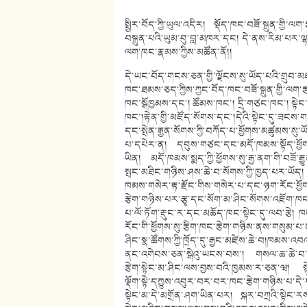
སྤྱིར་བོད་ཀྱི་ཡུལ་འདིར། སྡོད་ཁང་བཟོ་སྐྲུན་གྱི་ལ
བསྐྲུན་པའི་ཡུམ་བུ་བླ་མཁར་དང། དེ་ནས་རིམ་པར་ལྷ
ལག་ཁང་རྣམས་ཀྱིས་མཚོན་ནོ།།
དེ་ཡང་བོད་གངས་ཅན་གྱི་ལྗོངས་སུ་ཡོད་པའི་གྲུབ་
ཁང་ཐམས་ཅད་ཀྱིས་ཀྱང་བོད་ཁང་བཟོ་སྐྲུན་གྱི་ལག་
ཁང་སྒོཁྱམས་དང་།
ཚོམས་ཁང་། དྲི་གཙང་ཁང་། སྟེ
ཁང་།རྟེན་གྱི་མཛོད་སོགས་དང་།དེའི་སྟེང་དུ་ཟངས་
དང་སྤེན་རྒྱན་སོགས་ཀྱི་བཀོད་པ་ཕྱོགས་མཚུམས་སུ
པ་དཔེར་ན། དབུས་གཙང་དང་མདོ་ཁམས་སྟོད་ཕྱོག
ཡིན། མདོ་ཁམས་སྨད་ཀྱི་ཕྱོགས་སུ་རྒྱ་ནག་གི་བཟོ་རྒྱ
སྤང་མཐིང་གཉིས་ཤས་ཆེ་བ་སོགས་ཀྱི་ཁྱད་པར་ཡོད།
ཁམས་གསེར་རྟ་རྫོང་གིས་གསེར་པ་དང་ཉག་རོང་ཕྱོག
རྩེག་གཉིས་པར་རྩྭ་དང་སོག་མ་ཤིང་སོགས་འཇོག་ཁང་
པ་ལོ་ཏོག་རྡུང་ར་དང་མཆོད་ཁང་སྟེང་དུ་ལབ་རྩེ།
རོང་གི་ཕྱོགས་སུ་རྩིག་ཁང་རྩེག་གཉིས་ནས་གསུམ་པ
ཤིང་སྣ་ཚོགས་ཀྱི་ཁྲོད་དུ་རྒྱང་མཛེས་ཆེ་བ།ཁམས་
ནང་འགེབས་ཅན་སྒེའུ་ཡངས་བས་། གསལ་ཆ་ཆེ་བ་རྩེ
རྩེག་སྟེང་མ་ཤིང་ལས་བྱས་བའི་ཁྱམས་ར་ཅན་ཝ། སྟེ
ལྡོག་སྟེ་དཀྱུས་འབུར་བར་བར་ཁང་རྩེག་གཉིས་པ་དེ་ཀ
སྟེང་མ་དེ་མགྲོན་ཤག་ཡིན་པར། སྐར་བཀྲའི་སྟེང