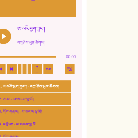
ཨ་མའི་ཕྱག་ཟུང་།
བཀྲ་ཤིས་ཕུན་ཚོགས།
00:00
1. ཨ་མའི་ཕྱག་ཟུང་། - བཀྲ་ཤིས་ཕུན་ཚོགས།
2. ཨ་མ། - པ་སངས་ལྷ་མོ།
3. ཀོང་གཞས། - པ་སངས་ལྷ་མོ།
4. བརྩེ་བ། - པ་སངས་ལྷ་མོ།
5. ཀོང་གཞས།