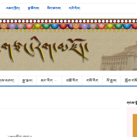
འཆད་ཁྲིད།
སྣ་ཚོགས།
ཡིག་ཚགས།
དཔེ་དེབ།
ནས་བཤད།
སྒྱུ་རྩལ།
ནང་རིག
བཟོ་རིག
གསོ་རིག
ལོ་རྒྱུས།
སློབ་གསོ
གངས་ལ