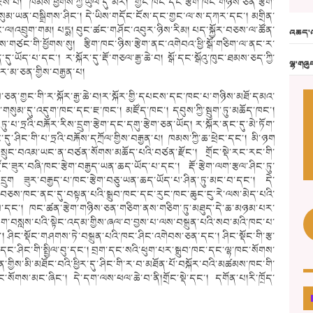
ེས་པ། ཁམས་ཕྱོགས་ཀྱི་ཡུལ་དུ་མར། གྱང་ཁང་དང་རྩིག་ཁང་གཉིས་ཅན་རྩེག་
་གསུམ་ཡན་བསྒྲིགས་ཤིང་། དེ་ཡིས་གདོང་ངོས་དང་གྱང་ལ་ས་དཀར་དང་། མགྲིན་
ང་ལ།འབྲུག་གམ། པདྨ། བུང་ཚང་གཤོང་འབུར་ཉིས་རིམ། པད་སྐྱོར་བཅས་ལ་ཚོན་
འཆད་འ
ུས་གཙང་གི་ཕྱོགས་སུ། རྩིག་ཁང་ཉིས་རྩེག་ནང་འགེབའ་ཕྱི་སྒོ་གཅིག་ལ་ནང་ར་
དུ་ཡོད་པ་དང་། ར་སྐོར་དུ་རྡོ་གཅལ་རྒྱ་ཆེ་བ། སྒོ་དང་སྒོའུ་ཁུང་ཐམས་ཅད་ཀྱི་
ལྷ་གཞུ
ར་མ་ཅན་གྱིས་བརྒྱན་པ།
་ཅན་གྱང་གི་ར་སྐོར་རྒྱ་ཆེ་བ།ར་སྐོར་གྱི་དཔངས་དང་ཁང་པ་གཉིས་མཐོ་དམའ་
ྱོགས་གསུམ་དུ་འདུག་ཁང་དང་ཇ་ཁང་། མཛོད་ཁང་། དབུས་ཀྱི་སྦུག་ཏུ་མཆོད་ཁང་།
་པ་ཏྲའི་བརྐོར་རིས་དྲུག་རྩེག་དང་དགུ་རྩེག་ཅན་ཡོད། ར་སྐོར་ནང་དུ་མེ་ཏོག་
་དུ་ཤིང་གི་པ་ཏྲའི་བརྐོས་དཀྲོལ་གྱིས་བརྒྱན་པ། ཁམས་ཀྱི་ཆ་ཕྲེང་དང་། མི་ཉག
་སྡེ་སྲུང་བའམ་ཡང་ན་བཙན་སོགས་མཆོད་པའི་བཙན་རྫོང་། གྲོང་སྡེ་རང་རང་གི་
ྫོང་ཟུར་བཞི་ཁང་རྩེག་བརྒྱད་ཡན་ཆད་ཡོད་པ་དང་། རྡོ་རྩེག་ལག་རྩལ་ཤིང་ཏུ་
དྲུག ཟུར་བརྒྱད་པ་ཁང་རྩེག་བཅུ་ཡན་ཆད་ཡོད་པ་ཤིན་ཏུ་མང་བ་དང་། དེ་
ང་བཅས་ཁང་ནང་དུ་བསྟན་པའི་སྒྲུབ་ཁང་དང་རུང་ཁང་ཆུང་ངུ་རེ་ལས་མེད་པའི་
རིགས་དང་། ཁང་ཚན་རྩེག་གཉིས་ཅན་གཅིག་ནས་གཅིག་ཏུ་མཐུད་དེ་ཆ་མཉམ་པར་
་ག་བསླས་པའི་སྟེང་འདམ་གྱིས་ཞལ་བ་བྱས་པ་ལས་བསྐྲུན་པའི་སབ་མའི་ཁང་པ་
་། ཤིང་སྡོང་གཤགས་ཏེ་བསྐྲུན་པའི་ཁང་ཤིང་འགེབས་ཅན་དང་། ཤིང་སྡོང་གི་རྩ་
་དང་ཤིང་གི་སྤྱིལ་བུ་དང་། བྲག་དང་སའི་ཕུག་པར་སྒྲུབ་ཁང་དང་ལྷ་ཁང་སོགས་
གྱིས་མི་མཐོང་བའི་ཕྱིར་དུ་ཤིང་གི་ར་བ་མཐོན་པོ་བསྐོར་བའི་མཚམས་ཁང་གི་
ང་སོགས་མང་ཞིང་། དེ་དག་ལས་ཕལ་ཆེ་བ་ནི།གྲོང་སྡེ་དང་། དགོན་པ།རི་ཁྲོད་