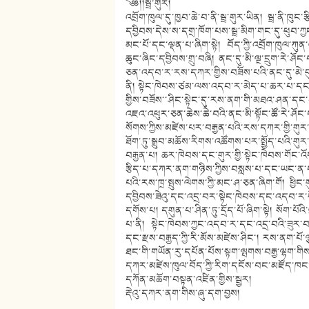
༄༅།།སྦྲ་གུར།
འབྲོག་ཁུལ་དུ་ཁྱབ་ཆེ་བ་ནི་སྦྲ་གུར་ཡིན། སྦྲ་ནི་ཁ
དབྱིབས་དེས་ས་དགྲ་ཁོག་པས་སྦྲ་མིག་གང་དུ་ཕུབ་ཀ
མང་པོ་དང་ལྡན་པ་ཞིག་སྟེ། བོད་ཀྱི་འབྲོག་ཁུལ་ཀུན་
ཆུང་ཞིང་དབྱིབས་གྲུ་བཞི། ནང་དུ་མི་ལྔ་དྲུག་རེ་ཤོ
ཅན་འདབ་ར་རས་དཀར་གྱིས་བཟོས་པའི་ནང་དུ་མེ་བུས
ནི། སྟེང་ཁེབས་ཙམ་ལས་འདབ་ར་མེད་པ་ཆར་པ་དང་ཉི་
གྱིས་བཟོས་་ཤིང་སྟེང་དུ་རས་ནག་གི་མཐའ་ཤན་དང་པ
འཇའ་འཕུར་ཅན་ཆེས་ཆེ་བའི་ནང་མི་སྟོང་ཚོ་རེ་ཤོ
སོགས་ཀྱིས་མཛེས་པར་བརྒྱན་པའི་རས་དཀར་གྱི་གུར་
ཐོག་ཏུ་སྒྲུབ་མཆོས་རིགས་འཚོགས་པར་སྤྱོད་པའི་གུར
བརྒྱན་པ། ཆར་ཁེབས་དང་གུར་གྱི་སྟེང་ཁེབས་གོང་འ
རྩིད་པ་དཀར་ནག་གཉིས་ཀྱིས་བསླས་པ་དང་ཡང་ན་བ
པའི་རས་ཁྲ་སྤུས་ལེགས་ཀྱི་མང་ཤ་ཅན་ཞིག་གོ། ཕྱི
དབྱིབས་ཟེའུ་དང་འདྲ་བར་སྟེང་ཁེབས་དང་འདབ་ར་སོ
དགོས་པ། དགུན་པ་ཤིན་ཏུ་དྲོད་པོ་ཞིག་སྟེ། སོག་པོ
པ་ནི། སྟེང་ཁེབས་ཀྱང་འདབ་ར་དང་འདྲ་བའི་ཟུར་
དང་རྫས་བརྒྱད་ཀྱི་རི་མོས་མཛེས་ཤིང་། རས་ནག་པོ་ལ
ཐང་གི་གཡོན་རུ་དཔོན་པོས་སྟག་ལྤགས་བརྒྱ་ལྷག་གི
དཀར་མཛེས་ཁུལ་བོད་ཀྱི་རིག་དངོས་བང་མཛོད་ཁང
དཀོན་མཆོག་བསྟན་འཛིན་གྱིས་སྦྱར།
རྡེའུ་དཀར་ནག་གིས་ཞུ་དག་བྱས།