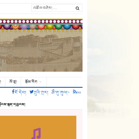
།
ལོ་ཙཱ།
རྩོམ་རིག
ངོ་དེབ།
ཀྲུའི་ཀྲར།
གུ་ཀུལ།+
rss
ྗོངས་སྙན་དབྱངས།