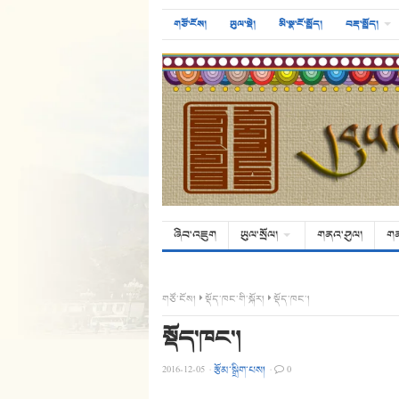
གཙོ་ངོས།
ཡུལ་སྡེ།
མི་སྣ་ངོ་སྤྲོད།
བརྡ་སྤྲོད།
ཞིབ་འཇུག
ཡུལ་སྲོལ།
གནའ་ཤུལ།
ག
གཙོ་ངོས།
སྡོད་ཁང་གི་སྐོར།
སྡོད་ཁང་།
སྡོད་ཁང་།
2016-12-05
·
རྩོམ་སྒྲིག་པས།
·
0