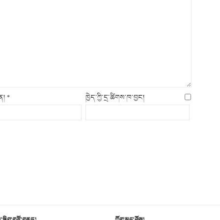
ིན།
*
ཁྱེད་ཀྱི་དྲ་ཚིགས་ཁ་བྱང།
མ་སྒྲིག་གཙོ་གནད།
ཀློག་མང་ཤོས།