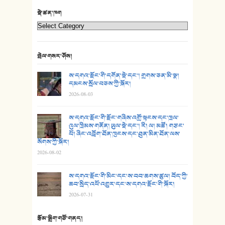
22. བཀྲ་ཤིས་ཁང་གསར།
སྡེ་ཚན་ཁག
23. ཕོ་རྒོད་པོ།
24. མིག་ཆུ་དམར་པོ།
སྤེལ་གསར་ཤོས།
25. མགྲོན་པོ།
ས་དགའ་རྫོང་གི་དགོན་སྡེ་དང་། གྲགས་ཅན་མི་སྣ།
དམངས་སྲོལ་བཅས་ཀྱི་སྐོར།
2026-08-03
26. ཨ་མའི་ཐང་ཁུག
27. ལྕེ་བདེ་ཞོལ་གྱི་པང་གདན།
ས་དགའ་རྫོང་གི་རྫོང་གཞིས་འགྲོ་སྟངས་དང་ཁྲལ་
འུལ་ཁྲིམས་གནོན། ཡུལ་སྡེ་དང་། རི། ལ། མཚོ། གཙང་
པོ། ཞིང་འབྲོག་ཐོན་ཁུངས་དང་ཐུན་མིན་ཐོན་ལས་
28. སྟོད་གཞས། - ཕན་ཐོག
སོགས་ཀྱི་སྐོར།
2026-08-02
29. རྣམ་བུ། - འཕྱོངས་ཞོལ་སྒྲོལ་མ།
ས་དགའ་རྫོང་གི་མིང་དང་ས་བབ་ཆགས་ཚུལ། བོད་ཀྱི་
30. སི་ལིང་འབྲི་མོ། - ཕན་ཐོག
ཆབ་སྲིད་འཕོ་འགྱུར་དང་ས་དགའ་རྫོང་གི་སྐོར།
2026-07-31
31. ཕ་ཡུལ་ཡར་ཀླུང་།
རྩོམ་སྒྲིག་གཙོ་གནད།
32. ཨ་མ།