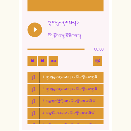
11. ལོ་གསར།
12. ལོ་གསར། ༢
ལྷ་གཞུང་རྣམ་ཐར། ༡
13. ཆུང་འདྲིས། - ཟླ་སྒྲོན།
བོད་ལྗོངས་ལྷ་མོ་ཚོགས་པ།
14. སྙིང་རྗེ་མོ། - ཚེ་འགྱུར་མེད།
00:00
15. ཤམ་པ་ལ་ཡི་སྲས་མོ།
16. ལྷ་བུ་དར་བུ།
1. ལྷ་གཞུང་རྣམ་ཐར། ༡ - བོད་ལྗོངས་ལྷ་མོ་ཚོགས་པ།
17. ང་བོད་པ་ཡིན། - ཕུར་བུ་རྣམ་རྒྱལ།
2. ལྷ་གཞུང་རྣམ་ཐར། ༢ - བོད་ལྗོངས་ལྷ་མོ་ཚོགས་པ།
18. ང་ལ་བྱམས་པའི་ཨ་མ།
3. གཟུགས་ཀྱི་ཉི་མ། - བོད་ལྗོངས་ལྷ་མོ་ཚོགས་པ།
19. ཆ་རྐྱེན་མེད་པའི་སེམས།
4. པདྨ་འོད་འབར། - བོད་ལྗོངས་ལྷ་མོ་ཚོགས་པ།
20. བསྟན་རྒྱས་གླིང་།
5. འགྲོ་བ་བཟང་མོ། - བོད་ལྗོངས་ལྷ་མོ་ཚོགས་པ།
21. ཕ་སྐད།