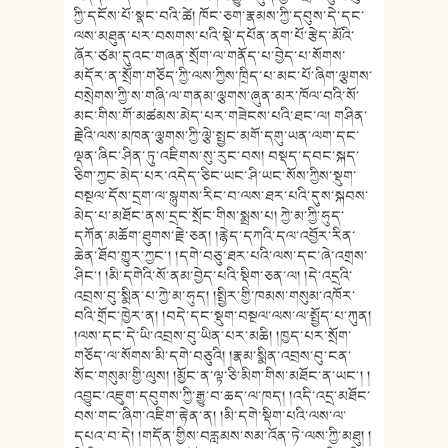
ཀྱི་དངོས་པོ་སྣང་བའི་ཚེ། ཁོང་ཅག་རྣམས་ཀྱི་དབུས་དེ་དང་
ལས་མཐུན་པར་བསགས་པའི་སྡེ་དཔོན་ནག་པོ་རྩེད་མོའི་
ཞོར་ཙམ་དུའང་གཞན་སྲོག་ལ་གནོད་པ་བྱེད་པ་སོགས་
མདོར་ན་སྲོག་གཅོད་ཀྱི་ལས་ཀྱིས་ཁྲིད་པ་མང་པོ་ཞིག་ལྕགས་
བསྲེགས་ཀྱི་ས་གཞི་ལ་གནམ་ལྕགས་ཞུན་མར་ཁོལ་བའི་སོ་
མང་གིས་གོ་མཚམས་མེད་པར་གཟེངས་པའི་ཐང་ལ། གཤིན་
རྗེའི་ལས་མཁན་ལྕགས་ཀྱི་ལྕེ་སྤྱང་མགོ་དགུ་ཡན་ལག་དང་
ལྡན་ཞིང་ཤིན་ཏུ་འཇིགས་སུ་རུང་བས། བསྡད་དབང་སྐད་
ཅིག་ཀྱང་མེད་པར་འདེད་ཅིང་ཡང་ཤི་ཡང་སོས་ཀྱིས་སྡུག་
བསྔལ་དོས་དྲག་ལ་སྙུགས་རིང་བ་ལས་ཐར་པའི་དུས་སྐབས་
མེད་པ་མཐོང་ནས་དྲང་སྲོང་གིས་སྨྲས་པ། ཀྱེ་མ་ཀྱི་ཧུད་
དཀོན་མཆོག་ཐུགས་རྗེ་ཅན། །རྙེད་དཀའི་དལ་འབྱོར་རིན་
ཆེན་ཐོབ་གྱུར་ཀྱང༌། །དགེ་བཅུ་ཐར་པའི་ལས་དང་ཞེ་འགྲས་
ཤིང༌། །མི་དགེའི་སོ་ནམ་བྱེད་པའི་སྡིག་ཅན་ལ། །དེ་འདྲའི་
འབྲས་བུ་སྨིན་པ་ཀྱེ་མ་ཧུད། །སྤྱིར་གྱི་ཁམས་གསུམ་འཁོར་
བའི་གྲོང་ཁྱེར་ན། །བདེ་དང་སྡུག་བསྔལ་ལས་ལ་སྤྱོད་པ་ཀུན།
།ལས་དང་དེ་ཡི་འབྲས་བུ་ཡིན་པར་མཆི། །ཁྱད་པར་སྲོག་
གཅོད་ལ་སོགས་མི་དགེ་བཅུའི། །རྣམ་སྨིན་འབྲས་བུ་ངན་
སོང་གསུམ་གྱི་ལུས། །མྱོང་ན་ལྟ་ཅི་མིག་གིས་མཐོང་ན་ཡང༌། །
འབྱུང་འཇུག་དབུགས་ཀྱི་རྒྱུ་བ་ཆད་ལ་ཁད། །འདི་འདྲ་མཐོང་
བས་གང་ཞིག་འཇིག་རྟེན་ན། །མི་དགེ་སྡིག་པའི་ལས་ལ་
དཔའ་བ་དེ། །གདོན་གྱིས་བརླམས་སམ་འོན་ཏེ་ལས་ཀྱི་མཐུ། །