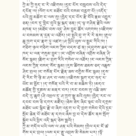
ཀྱེ་མ་ཀྱི་ཧུད་ང་རེ་འཇིགས། །དྲང་པོར་བསླབས་པའི་དེད་
དཔོན་ལ། །ལོག་པར་མཐོང་བའི་བསམ་བརླག་པོ། །འདོད་
པའི་ཁྱུ་མཆོག་ང་ལས་སུ། །ཁྱེད་དང་པོར་རྫི་བོའི་རྣམ་འགྱུར་
ཅན། །བར་དུ་གླིང་བུའི་སྒྲ་སྐད་ཅན། །ད་ལྟ་གཤིན་རྗེའི་ལས་
མཁན་པ། །མཐོང་བས་འདུ་ཤེས་བྱུང་ཚོར་འགགས། །འཇིགས་
པ་བསམས་ན་དྲན་པ་འཐོར། །བ་སྤུའི་བུ་ག་རེ་རེ་ནས། །རྔུལ་
ཆུ་ཁྲག་དང་རྣག་ཏུ་འཛག །ཤ་ཁྱིའི་ལུས་ལ་སྤྱང་ཀིའི་ཁ། །
གཅིག་ཉལ་གཅིག་ལངས་ཀྱིས་བདས་ཙ་ན། །དབུགས་ཆད་ལ་
ཁད་པ་ལན་གསུམ་བྱུང༌། །ང་འབྲོས་བཞིན་འབྲོས་བཞིན་ཤི་
སོང་སྙམ། །རྨིག་པ་བྲག་རིའི་གསེབ་ལ་འཐོར། །ང་ལངས་ཀྱིན་
ལངས་ཀྱིན་བསད་སོང་སྙམ། །རུས་ཚིགས་ཐམས་ཅད་འཆུས་
ཤིང་བྲལ། །ང་གསོན་པོར་རྗེན་ཟས་བགྱིས་སོང་སྙམ། །དུས་
དེ་རིང་གི་ཉི་མ་ཤར་བ་ལས། །འཇིགས་སྐྲག་དང་ཧད་པ་
ཡོང་མ་མྱོང༌། །ད་གསོན་པའི་རེ་བ་མ་མཆིས་ཏེ། །མདའ་
མཚོན་གྱི་དུཿཁས་མ་མནར་བར། །རང་བབས་སུ་འཆི་ཟས་
བདེ་རུ་ཆུག །ཤི་འཕྲལ་དུ་ཤ་ཁྲག་སྒྱུ་མའི་ལུས། །ཁྱེད་རང་ལ་
དབང་བས་ཅི་དགར་མཛོད། །ཅེས་ཟེར་ཞིང་སྡང་བའི་དགྲས་
མཐོང་ཡང་སྙིང་རྗེ་བ་ཞིག་འདུག་པ་དེ་བྲག་གསེབ་དེའི་དྲང་
སྲོང་ཆེན་པོ་མཐོང་ན་དགའ་ཞེས་བྱ་བ་དེས་ཚོར་ནས་སྲོག་
སྐྱོབ་པའི་ཕྱིར་འདི་སྐད་ཅེས་སྨྲའོ། །
ཀྱེ་མ་གདོལ་པའི་ལས་ལ་ཤན་པའི་སེམས། །ཁྲེལ་དང་ངོ་ཚ་
གོས་དང་བྲལ། །ལས་དང་རྒྱུ་འབྲས་མི་སེམས་པར། །ལྟོ་