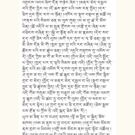
འགྲངས་འབའ་ཞིག་དོན་གཉེར་ཞིང༌། །མནར་མེད་དམྱལ་
བའི་གྲོང་ཁྱེར་ལ། །དོ་ཆས་རྒྱག་པའི་ལས་ངན་ཁྱོད། །དར་
ཅིག་དྲང་སྲོང་ངག་ལ་ཉོན། །འཁོར་བ་སྡུག་བསྔལ་རྒྱ་མཚོ་ལ།
།གནས་པའི་སེམས་ཅན་མ་ལུས་ཀུན། །ཕ་མ་བུ་ཚ་རེ་མོས་
ཡིན། །ཚེ་འདིའི་ཕ་མ་སྤུན་གྲོགས་ལ། །བརྩེ་དུང་ཞེན་པས་
བཅིངས་བཞིན་དུ། །སྐྱེ་བ་སྔོན་མའི་ཕ་མ་རྣམས། །དེང་སང་
དུད་འགྲོ་ཟེར་བའི་ལུས། །མགོ་དང་སུག་པ་རྭ་ཅོ་ཅན། །སྨྲ་བ་
མི་ཤེས་དོན་མི་གོ། །སྤང་བླང་བྱ་བའི་རང་བཞིན་ལ། །ཤིན་ཏུ་
རྨོངས་པའི་ངང་ཚུལ་ཅན། །འདི་འདྲའི་གཟུགས་སུ་འཕོས་པ་
དེ། །ཁྱོད་ཀྱིས་མ་གོ་མ་རིག་པས། །ཁྲེལ་མེད་འདི་འདྲའི་སྤྱོད་
པ་བྱེད། །ཁྱད་པར་ད་ལྟའི་སེམས་ཅན་འདི། །ཁྱོད་ཀྱི་ལུས་འདི་
སྐྱེད་པའི་མ། །ཚེ་འཕོས་རི་དྭགས་ལུས་སུ་བླངས། །དེ་ཕྱིར་མ་
ཤ་བུས་ཟ་བ། །དེ་ལས་ངོ་ཚ་ཆུང་བ་མེད། །དེ་ལས་ཁོང་སྙིང་
གྲང་བ་མེད། །ཁྱོད་ལ་མནར་མེད་དམྱལ་བ་ཡི། །སྡུག་བསྔལ་
བྱུང་ན་ཅི་ཚུགས་བྱེད། །དེ་ཕྱིར་དྲང་སྲོང་ངག་ལ་ཉོན། །མ་
འདི་གོམ་གསུམ་འབྲོས་སུ་བཅུག །མ་འདི་གོམ་གསུམ་འཕག་
ཏུ་ཆུག །འདི་ཡི་ཚབ་ཏུ་བདག་གི་ལུས། །ཁྱོད་ལ་ཕངས་པ་
མེད་པར་སྟེར། །ཤ་ཁྲག་རུས་པ་ཅི་དགར་མཛོད། །ཅེས་སྨྲས་
པས་རྔོན་པ་ཁྲོས་ཏེ་འདི་སྐད་ཅེས་ཟེར་རོ། །
ཡུལ་མ་ཟིན་པ་ཁ་བཤད་མཁས། །ལྟོ་མ་ཕྱིད་པ་སྐྱིད་ཟོས་
མཁས། །ལས་མ་ནུས་པ་བྱ་བཏང་མཁས། །འདུག་སས་ཕོངས་
ནས་བྲག་ལ་ཡིབས། །འགྲོ་སས་ཕོངས་ནས་ལུང་སྟོང་འཚོལ། །