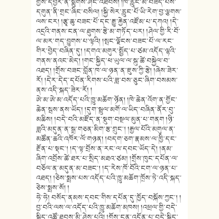
གྱིས་དབྱར་ནི་སྨུགས་ཤིང་འཐིབས། །ཁ་རླུང་མི་བཟད་པས་
དགུན་ནི་གྲང་ཞིང་བསིལ། །སྐྱི་སེར་རླུང་པོ་ཡི་རེག་བྱ་ལྕགས་
ལས་ངར། །རྩྭ་ཆུ་བཟང་པོ་དང་རྒྱུ་རྐྱེན་འཛོམ་པ་དཀའ། །དེ་
འདྲའི་གནས་ངན་ལ་ཐུགས་རྩེ་མ་གཏོད་པར། །ཤེལ་གྱི་རི་བོ་
ལ་མར་གད་བྱུགས་པ་ལྟའི། །སྤང་ལྗོངས་བཟང་པོ་ལ་རང་
གིར་བྱེད་བཞིན་དུ། །དགའ་མགུར་སྤྱོད་པ་ཙམ་འདོད་ལྷའི་
གནས་ནའང་མེད། །གང་སྐྱིད་ཕ་ཡུལ་ལ་སྐུ་ཚེ་བསྐྱེལ་བ་
འཐད། །གྲོས་བཟང་བློན་ཁ་ལ་ཉན་ན་ཇུས་ཀྱི་རྩེ། །ཞེས་ཟེར་
རོ། །དེར་དེད་དཔོན་རིགས་པའི་ཟླ་བས་ཅུང་ཞིག་བསམས་
ནས་འདི་སྐད་ཟེར་རོ། །
ཨེ་མ་ཨེ་མ་འདོད་པའི་ཁྱུ་མཆོག་ཉོན། །ཁེ་ཆེན་འོག་ན་གྱོང་
ཆེན་སྦས་ནས་ཡོད། །དུག་སྦྲུལ་མགོ་ལ་ཡིད་བཞིན་ནོར་བུ་
མཆིས། །བདེ་བའི་མཛོད་ན་སྡུག་བསྔལ་མུན་པ་གནག །ཉི་
ཟླའི་མདུན་ན་སྒྲ་གཅན་མིག་རྩ་གྲུང༌། །རྒྱལ་པོའི་མགུལ་ན་
མཚོན་ཆའི་འཁོར་ལོ་གཉན། །བདག་ཅག་རྣམས་ལ་ཁྱི་དང་
རྔོན་པ་སྡང༌། །ད་ལྟ་བྲོས་ན་རང་ལ་དབང་ཡོད་དེ། །ནམ་
ཞིག་འབྲོས་ཚེ་ཐར་པ་སྲིད་མཐའ་ཙམ། །གྲོས་ཁུང་དཔོན་ལ་
བཅོལ་ན་མདུན་མ་བཟང༌། །ད་རེས་ཁོ་བོའི་ངག་ལ་ཉན་པ་
འཐད། །ཅེས་སྨྲས་པས་འདོད་པའི་ཁྱུ་མཆོག་ཁྲོས་ཏེ་འདི་སྐད་
ཅེས་སྨྲས་སོ། །
ཧེ་ཧེ། བསོད་ནམས་དབང་གིས་དཔོན་དུ་ཁྱོད་བསྐོས་ཀྱང༌། །
བྱ་བའི་ལས་ལ་འདོད་པའི་ཁྱུ་མཆོག་མཁས། །འཕྲལ་གྱི་བདེ་
སྐྱིད་འཚོ་ཐབས་མི་ཤེས་པའི། །གྲོས་ངན་འདོན་པ་བདེ་སྐྱིད་