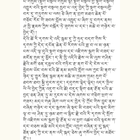
པ་གསུམ་(སྡུག་བསྔལ་གསུམ་སྟེ། སྡུག་བསྔལ་གྱི་སྡུག་བསྔལ།
འགྱུར་བའི་སྡུག་བསྔལ། ཁྱབ་པ་འདུ་བྱེད་ཀྱི་སྡུག་བསྔལ)གྱི་
བར་དུ་གཏུགས་པ་ལས། ཅི་ཞིག་ན་བྲག་མཐའ་ཆེན་པོ་
གཅོང་རོང་གི་ཟབས་བློས་མ་འཁྱུད་པ་ཞིག་ཏུ་བཀར་ནས།
ཤ་ཁྱི་རྣམས་ཀྱིས་བསྐོར་ཏེ་ཟུགས་པ་དང༌། མཆེ་བ་གཉེར་བ་
བྱེད་དོ། །
དེའི་ཚེ་རི་དྭགས་དེ་འདི་སྙམ་དུ་ཀྱེ་ཧུད་བདག་གིས་རི་
དྭགས་ཀྱི་དེད་དཔོན་ཆེན་པོ་རིགས་པའི་ཟླ་བ་ལ་མ་ཉན་
པས་འདི་ལྟ་བུའི་སྡུག་བསྔལ་དང་འཇིགས་སྐྲག་མི་བཟད་པ་
མངོན་སུམ་དུ་མྱོང༌། ད་ནི་ཁྱི་འདིའི་རྗེས་ལ་མི་ལུས་གཤིན་
རྗེའི་མགོ་ཅན་དམྱལ་བའི་གཏིང་རྔ་ནག་པོ་དེ་ངེས་པར་
སླེབས་ཡོང་བས་ངའི་ཚེ་ནམ་མཁའི་གློག་ལས་ཀྱང་མི་རྟག་པ་
ཉིད་དུ་གྱུར་ཟིན་སྙམ་ནས་མཆི་མ་ཁྲམས་ཁྲམ། སུག་པོ་
ཐབས་ཐབ། སྐྱི་བུངས་བུང༌། དབུགས་ལྷེད་ལྷེད། འདར་ཧྲིལ་
ལི་ལི་བྱེད་ཀྱིན་འདུག་པའི་ཚེ། བདུད་སྡིག་ཅན་རྔོན་པའི་ཆ་
བྱད་ཅན་ཤིན་ཏུ་མ་རུངས་པ་དེས་ཞགས་པ་གཅིག་ཕྲག་ལ་
གཟར། མདའ་གཞུ་ཞིག་ལག་པར་ཁྱེར་ཏེ་ཀྲོང་གིས་བྱུང་ནས་
བཞིན་གཉེར་བ་དང་སྦྲགས་ཞེ་སྡང་མི་བཟད་པའི་སྡང་མིག་
ལྟ་བ་ལ། ཤིན་ཏུ་ཉམ་ཐག་ལ་སྙིང་རྗེ་བའི་རི་དྭགས་དེ་སྲོག་
གི་འཇིགས་པས་སྐྲག་སྟེ་རྔོན་པ་ལ་ཕྱག་འཚལ་བའི་སྟངས་ཀ་
དང་བཅས་མཆི་མའི་དབའ་ཀློང་འཁྲུག་བཞིན་དུ་ངུ་སྐད་
ཐོན་ཚད་ཀྱི་ངང་ནས་འདི་སྐད་ཅེས་ཞུ་གསོལ་བྱེད་པ་མཐོང་
ངོ༌། །