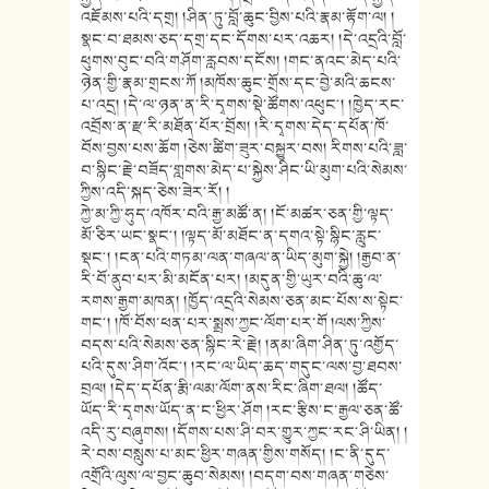
འཇོམས་པའི་དགྲ། །ཤིན་ཏུ་བློ་ཆུང་བྱིས་པའི་རྣམ་རྟོག་ལ། །
སྣང་བ་ཐམས་ཅད་དགྲ་དང་དོགས་པར་འཆར། །དེ་འདྲའི་བློ་
ཕུགས་བུང་བའི་གཤོག་རླབས་དངོས། །གང་ནའང་མེད་པའི་
ཉེན་གྱི་རྣམ་གྲངས་ཀོ །མཁོས་ཆུང་གྲོས་དང་བྱེ་མའི་ཆངས་
པ་འདྲ། །དེ་ལ་ཉན་ན་རི་དྭགས་སྡེ་ཚོགས་འཕུང༌། །ཁྱེད་རང་
འབྲོས་ན་རྫ་རི་མཐོན་པོར་བྲོས། །རི་དྭགས་དེད་དཔོན་ཁོ་
བོས་བྱས་པས་ཆོག །ཅེས་ཚིག་ཟུར་བསྐྱུར་བས། རིགས་པའི་ཟླ་
བ་སྙིང་རྗེ་བཟོད་གླགས་མེད་པ་སྐྱེས་ཤིང་ཡི་མུག་པའི་སེམས་
ཀྱིས་འདི་སྐད་ཅེས་ཟེར་རོ། །
ཀྱེ་མ་ཀྱི་ཧུད་འཁོར་བའི་རྒྱ་མཚོ་ན། །ངོ་མཚར་ཅན་གྱི་ལྟད་
མོ་ཅིར་ཡང་སྣང༌། །ལྟད་མོ་མཐོང་ན་དགའ་སྟེ་སྙིང་རླུང་
སྡང༌། །ངན་པའི་གཏམ་ལན་གཞལ་ན་ཡིད་མུག་སྐྱེ། །རྒྱབ་ན་
རི་བོ་ནུབ་པར་མི་མངོན་པར། །མདུན་གྱི་ཡུར་བའི་ཆུ་ལ་
རགས་རྒྱག་མཁན། །ཁྱོད་འདྲའི་སེམས་ཅན་མང་པོས་ས་སྟེང་
གང༌། །ཁོ་བོས་ཕན་པར་སྨྲས་ཀྱང་ལོག་པར་གོ །ལས་ཀྱིས་
བདས་པའི་སེམས་ཅན་སྙིང་རེ་རྗེ། །ནམ་ཞིག་ཤིན་ཏུ་འགྱོད་
པའི་དུས་ཤིག་འོང༌། །རང་ལ་ཡིད་ཆད་གདུང་ལས་བྱ་ཐབས་
བྲལ། །དེད་དཔོན་རྨི་ལམ་ལོག་ནས་རིང་ཞིག་ཐལ། །ཚོད་
ཡོད་རི་དྭགས་ཡོད་ན་ང་ཕྱིར་ཤོག །རང་རྩིས་ང་རྒྱལ་ཅན་ཚོ་
འདི་རུ་བཞུགས། །དོགས་པས་ཤི་བར་གྱུར་ཀྱང་རང་ཤི་ཡིན། །
རེ་བས་བསླུས་པ་མང་ཕྱིར་གཞན་གྱིས་གསོད། །ང་ནི་དུད་
འགྲོའི་ལུས་ལ་བྱང་ཆུབ་སེམས། །བདག་བས་གཞན་གཅེས་