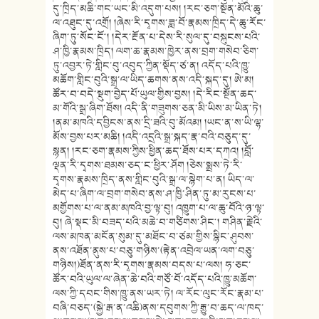
དུ་ཁྲིད་མཆི་གང་ཡང་མི་འདུག་པས། །རང་ཅག་སྔོན་མོའི་ཆུ་
ལ་འཐུང་དུ་འགྲོ། །ཞེས་རི་དྭགས་ཟླ་བོ་རྣམས་ཁྲིད་དེ་ཆུ་རོང་
ཞིག་ཏུ་སོང་ངོ༌། །དེར་རྔོན་པ་དེས་རི་སུལ་དུ་བསྐུངས་པའི་
ཤ་ཁྱི་རྣམས་ཁྲིད། ལག་ཆ་རྣམས་ཁྱེར་ནས་བྲག་གསེབ་ཅིག་
ཏུ་འབྱར་ཏེ་གླིང་བུ་འབུད་ཀྱིན་སྡོད་ཙ་ན། འདོད་པའི་ཁྱུ་
མཆོག་གླིང་བུའི་སྒྲ་ལ་ཡིད་ཆགས་ནས་འདི་སྐད་དུ། ཨེ་མ།
ཚོར་བ་བདེ་སྡུག་བྱེད་པོ་ཡུལ་གྱིས་བྱས། །དེ་རིང་སྔོན་ཆད་
མ་གོའི་སྒྲ་ཞིག་ཐོས། འདི་ནི་གཟུགས་ཅན་མི་ཡིས་མ་ཡིན་ཏེ།
།ནམ་མཁའི་དབྱིངས་ནས་དྲི་ཟའི་བུ་མོའམ། །ཡང་ན་ས་ཡི་ལྷ་
མོས་བྱས་པར་མཆི། །འདི་འདྲའི་སྒྲ་སྐད་རྣ་བའི་བཅུད་དུ་
སྙན། །རང་ཅག་རྣམས་ཀྱིས་ཕྱིན་ཆད་ཐོས་པར་དཀའ། །བློ་
ལྡན་རི་དྭགས་ཐམས་ཅད་ང་ཕྱིར་ཤོག །ཅེས་སྨྲས་ཏེ་རི་
དྭགས་རྣམས་ཁྲིད་ནས་གླིང་བུའི་སྒྲ་ལ་སྙེག་པ་ན། ཡིད་ལ་
མེད་པ་ཞིག་ལ་བྲག་གསེབ་ནས་ཤ་ཁྱི་ཤིན་ཏུ་མ་རུངས་པ་
མགྱོགས་པ་ལ་ནམ་མཁའི་བྱ་ལྟ་བུ། འཁྱུག་པ་ལ་ཆུ་བོའི་ཉ་ལྟ་
བུ། ཞེ་སྡང་མི་བཟད་པའི་མཆེ་བ་གཙིགས་ཤིང༌། གཤིན་རྗེའི་
ལས་མཁན་མངོན་སུམ་དུ་མཐོང་བ་ཙམ་གྱིས་སྙིང་ཤུབས་
ནས་འཐོན་ནུས་པ་བཅུ་གཉིས་(རྟེན་འབྲེལ་ཡན་ལག་བཅུ་
གཉིས།)ཐོན་ནས་རི་དྭགས་རྣམས་བདས་པ་ལས། ཧ་ཅང་
ཚོར་བའི་ཡུལ་ལ་ཞེན་ཆེ་བའི་གཙོ་བོ་འདོད་པའི་ཁྱུ་མཆོག་
ལས་ཀྱི་དབང་གིས་ཁྱུ་ནས་ཡར་ཏེ། ལ་རོང་ལུང་རོང་རྣམ་པ་
བཞི་བཅད་(སྐྱེ་རྒ་ན་འཆི)ནས་དབུགས་ཀྱི་རྒྱུ་བ་ཆད་ལ་ཁད་