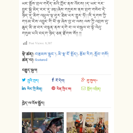
ཡང་སྤྲོས་བྲལ་གདོད་མའི་ཀློང་ནས་འོངས། །ད་ཡང་རང་
བྱུང་སྐྱེ་མེད་ངང་དུ་ཨཿ། །ཞེས་གསུངས་ནས་བྲག་གསེབ་དེ་
ཉིད་དུ་མིག་འཕྲུལ་ལྟ་བུར་ཐིམ་པར་གྱུར་ཏོ། །རི་དྭགས་ཀྱི་
གཏམ་ངེས་འབྱུང་གི་ཕོ་ཉ་ཞེས་བྱ་བ་ལས། ལས་ཀྱི་འབྲས་བུ་
ཆུད་མི་ཟ་བར་བསྟན་ནས་དགེ་བ་ལ་བསྐུལ་བ་སྟེ་ལེའུ་
གསུམ་པའི་བདག་ཉིད་ཅན་རྫོགས་སོ།། །།
Post Views:
8,387
སྡེ་ཚན།:
བརྩམས་སྒྲུང་།
,
མི་སྣ་ངོ་སྤྲོད།
,
རྩོམ་རིག
,
སློབ་གསོ།
ཚན་པ།:
featured
བརྒྱུད་སྐུལ།
ཀྲུའི་ཀྲར།
ངོ་དེབ།
གུ་ཀུལ།+
ལིང་ཀྲི་ཨིན།
པིན་ཀྲིའ་ས།
གློག་འཕྲིན།
ཁྱེད་ལ་འོས་སྦྱོར།