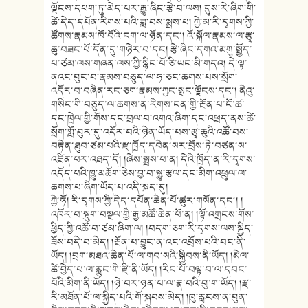
ལྗོངས་དཔག་ཏུ་མེད་པར་རྒྱུ་ཞིང་རྩེ་བ་ལས། དུས་རེ་ཞིག་གི་
ཚེ་དེད་དཔོན་རིགས་པའི་ཟླ་བས་སྨྲས་པ། ཀྱེ་མ་རི་དྭགས་ཀྱི་
ཚོགས་རྣམས་ཁོ་བོའི་ངག་ལ་ཉོན་དང༌། འོ་སྐོལ་རྣམས་ལ་རྩྭ་
ཆུ་བཟང་པོ་དོན་དུ་གཉེར་བ་དང། རྩེ་ཞིང་དགའ་མགུ་སྤྱོད་
པ་ཙམ་ལས་གཞན་ལས་ཀྱི་སྙིང་པོ་ཅི་ཡང་མི་གདའ། དེ་ལྟ་
ནའང་བུང་བ་རྣམས་བཅུད་ལ་ཧ་ཅང་ཆགས་པས་སྲོག་
འདོར་བ་བཞིན་རང་ཅག་རྣམས་ཀྱང་སྤང་ལྗོངས་དང༌། ནེའུ་
གསིང་གི་བཅུད་ལ་ཆགས་ན་རིགས་ངན་གྱི་རྔོན་པ་ངོ་ཚ་
དང་ཁྲེལ་གྱི་གོས་དང་བྲལ་བ་འགའ་ཞིག་དང་འཕྲད་ནས་ཚེ་
སྲོག་གློ་བུར་དུ་འདོར་བའི་ཉེན་ཡོད་པས་རྩྭ་ཆུའི་འཚོ་བས་
བརྟེན་ཐུབ་ཙམ་པའི་རྫ་ཁྲོད་དབེན་སར་བྲོས་ཏེ་བཙན་ས་
འཛིན་པར་འཐད་དོ། །ཞེས་སྨྲས་པ་ན། དེའི་ཁྲོད་ན་རི་དྭགས་
འདོད་པའི་ཁྱུ་མཆོག་ཅེས་བྱ་བ་སྒྱུ་རྩལ་དང་མིག་འཕྲུལ་ལ་
ཆགས་པ་ཞིག་ཡོད་པ་འདི་སྐད་དུ།
ཀྱེ་ཧོ། རི་དྭགས་ཀྱི་དེད་དཔོན་ཆེན་པོ་ཚུར་གསོན་དང༌། །
འཁོར་བ་སྡུག་བསྔལ་གྱི་རྒྱ་མཚོ་ཆེན་པོ་ན། །ལྟོ་འགྲངས་གོས་
ཕྱིད་ཀྱི་འཚོ་བ་ཙམ་ཞིག་ལ། །བདག་ཅག་རི་དྭགས་ལས་སྐྱིད་
ཟོས་བདེ་བ་མེད། །རྔོན་པ་བྱུང་ན་འང་འབྲོས་པའི་བང་ནི་
ཡོད། །བྲག་མཐའ་ཆེན་པོ་ལ་གབ་སའི་སྐྱིབས་ནི་ཡོད། །མེལ་
ཚེ་བྱེད་པ་ལ་རླུང་གི་རྫི་ནི་ཡོད། །རིང་པོ་བལྟ་བ་ལ་དབང་
པོའི་མིག་ནི་ཡོད། །ཉེ་བར་ཉན་པ་ལ་རྣ་བའི་བུ་ག་ཡོད། །རྫ་
རི་མཐོན་པོ་ལ་སྐྱིད་པའི་གོ་སྐབས་མེད། །ཁུ་རླངས་ན་བུན་