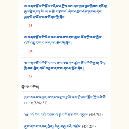
ས་དགའ་རྫོང་གི་རྫོང་གཞིས་འགྲོ་སྟངས་དང་ཁྲལ་འུལ་ཁྲིམས་གནོན།
33. འཛོམས་པའི་ལམ།
ཡུལ་སྡེ་དང་། རི། ལ། མཚོ། གཙང་པོ། ཞིང་འབྲོག་ཐོན་ཁུངས་དང་
ཐུན་མིན་ཐོན་ལས་སོགས་ཀྱི་སྐོར།
34. ཉི་མ་སེམས་ལ་ཞོག་དང་། - ཟླ་སྒྲོན།
13
35. ང་ཚོ་ཕན་ཚུན་མཇལ་ནས། - ཟླ་སྒྲོན།
ས་དགའ་རྫོང་གི་མིང་དང་ས་བབ་ཆགས་ཚུལ། བོད་ཀྱི་ཆབ་སྲིད་
འཕོ་འགྱུར་དང་ས་དགའ་རྫོང་གི་སྐོར།
36. ཟླ་གཞོན་སྙན་དབྱངས། - ཟླ་སྒྲོན།
24
37. མཚོ་སྔོན་པོ། - ཟླ་སྒྲོན།
ས་དགའ་རྫོང་གི་མིང་དང་ས་བབ་ཆགས་ཚུལ། རྫོང་གི་ལོ་རྒྱུས། བོད་
38. ཡབ་ཡུམ། - ཟླ་སྒྲོན།
ཀྱི་ཆབ་སྲིད་འཕོ་འགྱུར་དང་ས་དགའ་རྫོང་སྐོར།
36
39. དྲིལ་བུའི་སྐལ་སྒྲ། - ཟླ་སྒྲོན།
ཀློག་མང་ཤོས།
40. ང་ཚོ་ཕན་ཚུན་མཇལ་ནས། - ཟླ་སྒྲོན།
དུས་རབས་བདུན་པ་ནས་བཅུ་དགུའི་བར་གྱི་བརྡ་སྤྲོད་ཀྱི་དཔེ་ཐོ་
41. མཚན་ཚོགས་ཞབས་བྲོ་སྣ་མང་། - བོད་གཞས་ཕྱོགས་བསྒྲིགས།
འགའ།
(830,481)
༄༅། །བོ་དོང་པའི་བསྟན་པ་བྱུང་རིམ་མདོར་བསྡུས།
(495,786)
དུང་དཀར་འཆད་ཁྲིད། ལེའུ་དགུ་པའི་འཕྲོས།
(454,234)