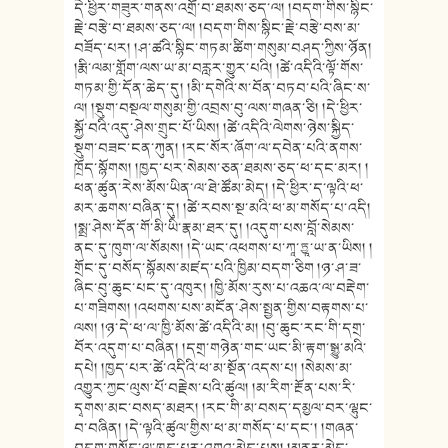
དེ་ཕྱིར་གཟུར་གནས་འགྲོ་བ་ཐམས་ཅད་ལ། །བདག་གིས་སྙིང་
རྗེ་བརྩེ་བ་ཐམས་ཅད་ལ། །བདག་གིས་སྙིང་རྗེ་བརྩེ་བས་མ་
བཟོད་པར། །ཤ་ཚའི་སྙིང་གཏམ་ཚིག་གསུམ་བཤད་ཀྱིས་ཉོན།
།རྨི་ལམ་གློག་ལས་ཡ་མ་བརླར་གྱུར་པའི། །ཚེ་འདིའི་ལྟོ་གོས་
གཏམ་གྱི་དོན་ཆེད་དུ། །མི་དགེའི་ས་བོན་བཏབ་པའི་ཞིང་ས་
ལ། །སྡུག་བསྔལ་གསུམ་གྱི་འབྲས་བུ་ལས་གཞན་ཅི། །དེ་ཕྱིར་
སྐྱོ་བའི་འདུ་ཤེས་གྲུང་པོ་ཡིས། །ཚེ་འདིའི་ལེགས་ཉེས་སྐྱིད་
སྡུག་བཟང་ངན་ཀུན། །རང་སོར་ཞོག་ལ་དབེན་པའི་ནགས་
ཁྲོད་སྙོགས། །ཁྱད་པར་སེམས་ཅན་ཐམས་ཅད་ཕ་དང་མར། །
ཕན་ཚུན་རེས་མོས་ཡིན་ལ་ཐེ་ཚོམ་མེད། །དེ་ཕྱིར་ད་ལྟའི་ཕ་
མར་ཆགས་བཞིན་དུ། །ཚེ་རབས་སྔ་མའི་ཕ་མ་གསོད་པ་འདི།
།སྨྲ་ཤེས་དོན་གོ་མི་ཡི་རྣམ་ཐར་དུ། །འདུག་པས་བློ་སེམས་
ནང་དུ་ཁུག་ལ་སོམས། །དེ་ཡང་འཕགས་པ་ཀཱ་ཏྱཱ་ཡ་ན་ཡིས། །
གྲོང་དུ་བསོད་སྙོམས་མཛད་པའི་ཁྱིམ་བདག་ཅིག །ཉ་ཤ་ཟ་
ཞིང་བུ་ཆུང་པང་དུ་འཁུར། །ཁྱི་མོས་རུས་པ་འཆའ་ལ་བརྡེག་
པ་གཟིགས། །འཕགས་པས་མངོན་ཤེས་སྤྱན་གྱིས་བརྟགས་པ་
ལས། །ཉ་དེ་ཕ་ལ་ཁྱི་མོས་ཚེ་འདིའི་མ། །བུ་ཆུང་རང་གི་དགྲ་
བོར་འདུག་པ་བཞིན། །དགྲ་གཉེན་གང་ཡང་མི་རྟག་སྒྱུ་མའི་
དཔེ། །ཁྱད་པར་ཚེ་འདིའི་ཕ་མ་སྔོན་འདས་པ། །སེམས་མ་
འགྱུར་ཀྱང་ལུས་པོ་བརྗེས་པའི་ཚུལ། །མ་རིག་རྔོན་པས་རི་
དྭགས་མང་བསད་མཐར། །རང་གི་མ་བསད་དམྱལ་བར་ལྷུང་
བ་བཞིན། །དེ་ལྟའི་ཚུལ་གྱིས་ཕ་མ་གསོད་པ་དང༌། །གཞན་