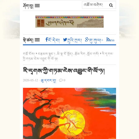
ཤོག་བུ།
སྡེ་ཚན།
ངོ་དེབ།
ཀྲུའི་ཀྲར།
གུ་ཀུལ།+
rss
གཙོ་ངོས།
བརྩམས་སྒྲུང་།
,
མི་སྣ་ངོ་སྤྲོད།
,
རྩོམ་རིག
,
སློབ་གསོ།
རི་དྭགས་
ཀྱི་གཏམ་ངེས་འབྱུང་གི་ཕོ་ཉ།
རི་དྭགས་ཀྱི་གཏམ་ངེས་འབྱུང་གི་ཕོ་ཉ།
2020-05-12
·
ཆུ་དབར་བུ།
·
0