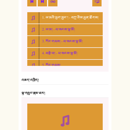
1. ཨ་མའི་ཕྱག་ཟུང་། - བཀྲ་ཤིས་ཕུན་ཚོགས།
2. ཨ་མ། - པ་སངས་ལྷ་མོ།
3. ཀོང་གཞས། - པ་སངས་ལྷ་མོ།
4. བརྩེ་བ། - པ་སངས་ལྷ་མོ།
5. ཀོང་གཞས།
6. ཆོལ་གསུམ་བྲོ་གཞས། - སྒྲོན་གསལ།
འཆད་འཁྲིད།
7. ལྷག་སྒྲོན་ལགས།
ལྷ་གཞུང་རྣམ་ཐར།
8. ཆང་གཞས།
9. ཆང་གཞས། ༢
10. ཆང་གཞས། ༣