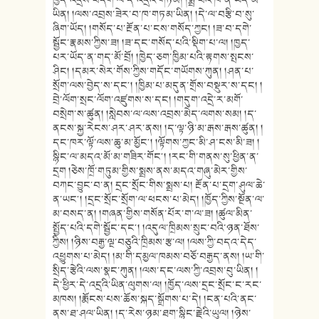
ཁྱོད་འདྲས་བདག་ལ་དེ་འདྲའི་གཏམ། །སྨྲ་བའི་ཁ་ན་ཡོད་མ་
ཡིན། །ལས་འབྲས་ཟེར་བ་ཁ་གཏམ་ཡིན། །དེ་ལ་བརྩི་བ་སུ་
ཞིག་ཡོད། །གསོད་པ་རྔོན་པ་ངས་གསོད་ཀྱང། །ཟ་བ་དགེ་
སྦྱོང་རྣམས་ཀྱིས་ཟ། །ཟ་དང་གསོད་པའི་སྡིག་པ་ལ། །ཁྱད་
པར་ཡོད་ན་གད་མོ་བྲོ། །ཁྱེད་ཅག་ཁྱིམ་པའི་རྟགས་སྤངས་
ཤིང། །དམར་སེར་གོས་ཀྱིས་གདོང་གཡོགས་ཀུན། །ཤན་པ་
སྲོག་ལས་བྱེད་ས་དང༌། །ཁྱིམ་པ་མདུན་གྲོས་བསྡུར་ས་དང། །
བྲེ་ལོག་སྲང་ལོག་འཛུགས་ས་དང། །གདུག་འདྲེ་ར་མགོ་
བསྲེག་ས་ཚུན། །སླེབས་ལ་ལས་འབྲས་མེད་ལགས་སམ། །ད་
ནངས་སྐྱ་རེངས་ཤར་ཤར་ནས། །ད་ལྟ་ཉི་མ་རྒས་རྒས་ཚུན། །
དང་ཁར་ལྟོ་ལས་ཆུ་མ་མྱོང༌། །ལྟོགས་ཀྱང་མི་ཤ་ངས་མི་ཟ། །
སྙིང་ལ་མདའ་མོ་མ་གཟིར་གོང༌། །རང་གི་གནས་སུ་ཕྱིན་ན་
དྲག །ཅེས་ཁྲོ་གཏུམ་གྱིས་སྨྲས་ནས་མདའ་གཞུ་མེར་གྱིས་
བཀང་བྱུང་བ་ན། དྲང་སྲོང་གིས་སྨྲས་པ། རྔོན་པ་དྲག་ཤུལ་ཆེ་
ན་ཡང༌། །དྲང་སྲོང་སྲོག་ལ་ཕངས་པ་མེད། །ཁྱོད་ཀྱིས་སྔོན་ལ་
མ་བསད་ན། །གཞན་གྱིས་གསོན་པོར་ག་ལ་ཟ། །ཚུལ་མིན་
སྤྱོད་པའི་དགེ་སྦྱོང་དང༌། །འདུལ་ཁྲིམས་སྲུང་བའི་ཉན་ཐོས་
ཀྱིས། །ཉིས་བརྒྱ་ལྔ་བཅུའི་ཁྲིམས་རྩ་ལ། །ལས་ཀྱི་བདའ་དེད་
འཕྱུགས་པ་མེད། །མ་གི་དམྱལ་ཁམས་བཅོ་བརྒྱད་ནས། །ཡ་གི་
སྲིད་རྩེའི་ལས་སྣང་ཀུན། །ལས་དང་ལས་ཀྱི་འབྲས་བུ་ཡིན། །
དེ་ཕྱིར་དེ་འདྲའི་ཡིན་ལུགས་ལ། །ཁྱོད་ལས་དྲང་སྲོང་ང་རང་
མཁས། །རྨོངས་པས་ཆོས་སྐད་སྒྲོགས་པ་དེ། །ངན་པའི་ནང་
ནས་ཐ་ཤལ་ཡིན། །ད་རེས་ཉམ་ཐག་སྙིང་རྗེའི་ཡུལ། །ཉེས་