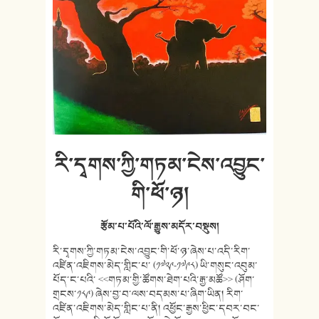
རི་དྭགས་ཀྱི་གཏམ་ངེས་འབྱུང་
གི་ཕོ་ཉ།
རྩོམ་པ་པོའི་ལོ་རྒྱུས་མདོར་བསྡུས།
རི་དྭགས་ཀྱི་གཏམ་ངེས་འབྱུང་གི་ཕོ་ཉ་ཞེས་པ་འདི་རིག་
འཛིན་འཇིགས་མེད་གླིང་པ་ (༡༧༢༩-༡༧༩༨) ཡི་གསུང་འབུམ་
པོད་ང་པའི་ <<གཏམ་གྱི་ཚོགས་ཐེག་པའི་རྒྱ་མཚོ>> (ཤོག་
གྲངས་༡༨༩) ཞེས་བྱ་བ་ལས་བདམས་པ་ཞིག་ཡིན། རིག་
འཛིན་འཇིགས་མེད་གླིང་པ་ནི། འཕྱོང་རྒྱས་ཕྱིང་དབར་བང་