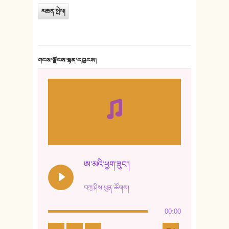
གངས་ལྗོངས་སྙན་དབྱངས།
ཨ་མའི་ཕྱག་ཟུང་།
བཀྲ་ཤིས་ཕུན་ཚོགས།
00:00