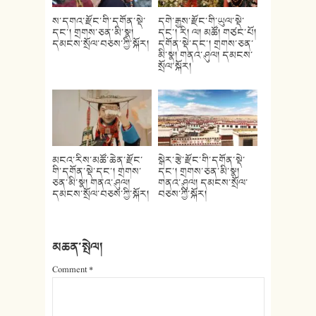
ས་དགའ་རྫོང་གི་དགོན་སྡེ་
དགེ་རྒྱས་རྫོང་གི་ཡུལ་སྡེ་
དང་། གྲགས་ཅན་མི་སྣ།
དང་། རི། ལ། མཚོ། གཙང་པོ།
དམངས་སྲོལ་བཅས་ཀྱི་སྐོར།
དགོན་སྡེ་དང་། གྲགས་ཅན་
མི་སྣ། གནའ་ཤུལ། དམངས་
སྲོལ་སྐོར།
མངའ་རིས་མཚོ་ཆེན་རྫོང་
སྒེར་རྩེ་རྫོང་གི་དགོན་སྡེ་
གི་དགོན་སྡེ་དང་། གྲགས་
དང་། གྲགས་ཅན་མི་སྣ།
ཅན་མི་སྣ། གནའ་ཤུལ།
གནའ་ཤུལ། དམངས་སྲོལ་
དམངས་སྲོལ་བཅས་ཀྱི་སྐོར།
བཅས་ཀྱི་སྐོར།
མཆན་སྤེལ།
Comment
*