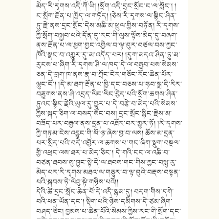
མེད་རི་དྭགས་འདི་ཀོ་ཡི། །སྲོག་འདི་དྲང་སྲོང་ང་ལ་སློང༌། །
ང་སྲོག་རྔོན་པ་ཁྱོད་ལ་གཏོད། །ཅེས་རི་དྭགས་ལ་སྙིང་ཤིན་
ཏུ་རྗེ་ནས་དྲང་སྲོང་དེས་མཆི་མ་ཕྲུལ་གྱིས་བཏོན། རི་དྭགས་
ཀྱི་སྲོག་བསྐྱབ་པའི་དོན་དུ་རང་གི་ལུས་ལྟོས་མེད་དུ་བཞག་
ནས་རྔོན་པ་ལ་ཕྱག་གྱང་འགྱེལ་བ་ལྟ་བུར་བཙལ་བས་ཀྱང་
ཁོའི་སྣང་བ་འགྱུར་དུ་མ་འདོད་པར། །དུག་མདའ་ཤིན་ཏུ་མ་
རུངས་པ་ཞིག་རི་དྭགས་ཤི་ལ་ཁད་དེ་ལ་བརྒྱབ་པས་སེམས་
ཅན་དེ་བྲག་ཁ་ནས་རྣ་བ་ཀྲོང་ངེར་གཅོང་རོང་ཆེན་པོར་
ལྷུང་ངོ་། །དེ་མ་ཐག་རྔོན་པ་ཁྱི་དང་བཅས་པ་ཧབ་སྒྲ་དི་རིར་
བརྒྱུགས་ནས་ཤི་འདྲད་ལིང་ལིང་བྱེད་པའི་སྲོག་ཆགས་ཤིན་
ཏུའང་སྙིང་རྗེའི་ཡུལ་དུ་གྱུར་པ་དེ་བརྩེ་བ་མེད་པའི་སེམས་
ཀྱིས་སྐད་ཅིག་ལ་བསད་སོང་བས། དྲང་སྲོང་སྙིང་རྗེས་མ་
བཟོད་པར་བརྒྱལ་ནས་དྲན་པ་འཐོར་བར་གྱུར་ཏོ། །རི་དྭགས་
ཀྱི་གཏམ་ངེས་འབྱུང་གི་ཕོ་ཉ་ཞེས་བྱ་བ་ལས། ཆོས་མ་དྲན་
པར་སྲིད་པའི་བདེ་འབྱོར་ལ་ཆགས་པ་གང་ཞིག་སྡུག་བསྔལ་
གྱི་འཕྲང་ལས་ཐར་པ་མེད་ཅིང༌། དེ་གའི་ངང་ལ་འཆི་བ་
བཙན་ཐབས་སུ་བྱུང་སྟེ་དེ་ལ་ཐབས་གང་གིས་ཀྱང་བསླུ་རུ་
མེད་པར་རི་དྭགས་མཐའ་ལ་གཅུར་བ་ལྟ་བུའི་བརྡས་བསྟན་
པའི་སྐབས་ཏེ་ལེའུ་སྟེ་གཉིས་པའོ།།
དེའི་ཚེ་དྲང་སྲོང་ཆེན་པོ་དེ་འདི་སྙམ་དུ། བདག་གིས་དགེ་
བའི་ཕན་ཡོན་དང༌། སྡིག་པའི་ཉེས་དམིགས་དེ་ཙམ་ཞིག་
བཤད་ཅིང། བྱམས་པ་ཆེན་པོའི་སེམས་ཀྱིས་རང་གི་སྲོག་དང་