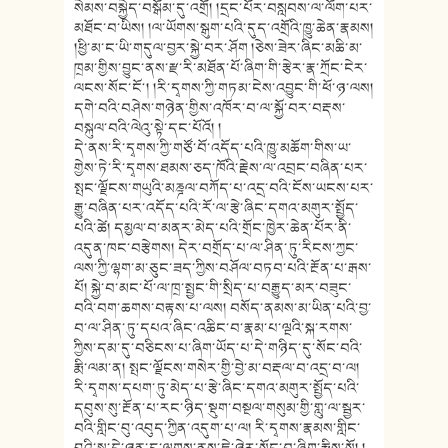
སེམས་བསྐྱེད་བསྒོམ་དུ་འགྲོ། །དྲང་པོར་བསླབས་ལ་ལོག་པར་
མཐོང་བ་ཡིས། །ལ་ཡོགས་སྒུག་པའི་དུད་འགྲོའི་ཁྱུ་ཆེན་རྣམས།
།ཕྱི་མ་ང་ཡི་གདུལ་བྱར་སྐྱེ་བར་ཤོག །ཅེས་ཟེར་ཞིང་མཆི་མ་
ཁྲམ་གྱིས་བྱུང་ནས་རྫ་རི་མཐོན་པོ་ཞིག་གི་རྩེར་རྣ་ཀྲོང་ངེར་
ལངས་སོང་ངོ༌། །རི་དྭགས་ཀྱི་གཏམ་ངེས་འབྱུང་གི་ཕོ་ཉ་ལས།
དགེ་བའི་བཤེས་གཉེན་གྱིས་འཁོར་བ་ལ་སྐྱོ་བར་བརྡས་
བསྐུལ་བའི་ལེའུ་སྟེ་དང་པོའོ། །
དེ་ནས་རི་དྭགས་ཀྱི་གཙོ་བོ་འདོད་པའི་ཁྱུ་མཆོག་གིས་ཡ་
གྱེས་ཏེ་རི་དྭགས་ཐམས་ཅད་ཁོའི་རྗེས་ལ་འབྲང་བཞིན་པར་
སྤང་ལྗོངས་གཡུའི་མཎྜལ་བཀོད་པ་འདྲ་བའི་ངོས་ཡངས་པར་
རྒྱུ་བཞིན་པར་འདོད་པའི་རོ་ལ་རྩེ་ཞིང་དགའ་མགུར་སྤྱོད་
པའི་ཚེ། དམྱལ་བ་མནར་མེད་པའི་གྲོང་ཁྱེར་ཆེན་པོར་ནི་
འདུན་ཁང་བརྩེགས། དེར་བགྲོད་པ་ལ་ཤིན་ཏུ་རིངས་ཀྱང་
ལས་ཀྱི་ལྷག་མ་ཅུང་ཟད་ཀྱིས་བཤོལ་བཏབ་པའི་རྔོན་པ་རྒས་
པོ། སྐྱེ་བ་མང་པོ་ལ་ཁྲ་སྤྱང་གི་སྲིད་པ་བརྒྱུད་མར་བཟུང་
བའི་བག་ཆགས་བརྟས་པ་ལས། བསོད་ནམས་མ་ཡིན་པའི་བྱ་
བ་ལ་ཤིན་ཏུ་དཔའ་ཞིང་འཆིང་བ་རྣམ་པ་ལྔའི་སྐ་རགས་
ཀྱིས་དམ་དུ་བཅིངས་པ་ཞིག་ཡོད་པ་དེ་གཉིད་དུ་སོང་བའི་
རྨི་ལམ་ན། སྤང་ལྗོངས་གསེར་གྱི་བྱེ་མ་བརྡལ་བ་འདྲ་བ་ལ།
རི་དྭགས་དཔག་ཏུ་མེད་པ་རྩེ་ཞིང་དགའ་མགུར་སྤྱོད་པའི་
དབུས་སུ་རྔོན་པ་རང་ཉིད་སྡུག་བསྔལ་གསུམ་གྱི་གླུ་ལ་སྦྱར་
བའི་གླིང་བུ་འབུད་ཀྱིན་འདུག་པ་ལ། རི་དྭགས་རྣམས་གླིང་