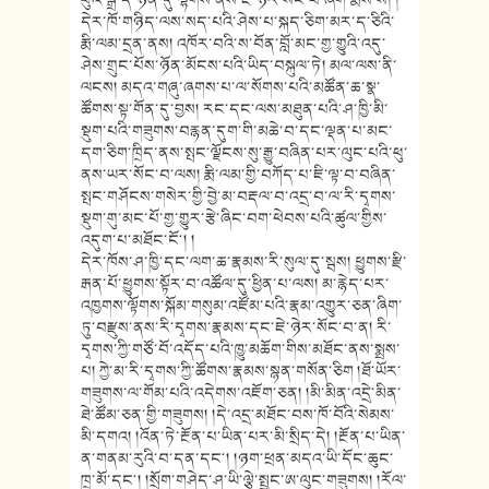
བུའི་སྒྲ་དེ་ཉན་དུ་ལྷགས་ནས་ཇེ་ཉེར་སོང་བ་ཞིག་རྨིས་སོ། །
དེར་ཁོ་གཉིད་ལས་སད་པའི་ཤེས་པ་སྐད་ཅིག་མར་ད་ཅིའི་
རྨི་ལམ་དྲན་ནས། འཁོར་བའི་ས་བོན་བློ་མང་གྱ་གྱུའི་འདུ་
ཤེས་གྲུང་པོས་ཉོན་མོངས་པའི་ཡིད་བསྐུལ་ཏེ། མལ་ལས་ནི་
ལངས། མདའ་གཞུ་ཞགས་པ་ལ་སོགས་པའི་མཚོན་ཆ་སྣ་
ཚོགས་སྟ་གོན་དུ་བྱས། རང་དང་ལས་མཐུན་པའི་ཤ་ཁྱི་མི་
སྡུག་པའི་གཟུགས་བརྙན་དུག་གི་མཆེ་བ་དང་ལྡན་པ་མང་
དག་ཅིག་ཁྲིད་ནས་སྤང་ལྗོངས་སུ་རྒྱུ་བཞིན་པར་ལུང་པའི་ཕུ་
ནས་ཡར་སོང་བ་ལས། རྨི་ལམ་གྱི་བཀོད་པ་ཇི་ལྟ་བ་བཞིན་
སྤང་གཤོངས་གསེར་གྱི་བྱེ་མ་བརྡལ་བ་འདྲ་བ་ལ་རི་དྭགས་
སྡུག་གུ་མང་པོ་གྱ་གྱུར་རྩེ་ཞིང་བག་ཕེབས་པའི་ཚུལ་གྱིས་
འདུག་པ་མཐོང་ངོ༌། །
དེར་ཁོས་ཤ་ཁྱི་དང་ལག་ཆ་རྣམས་རི་སུལ་དུ་སྦས། ཕྱུགས་རྫི་
རྒན་པོ་ཕྱུགས་སྟོར་བ་འཚོལ་དུ་ཕྱིན་པ་ལས། མ་རྙེད་པར་
འཁྱགས་ལྟོགས་སྐོམ་གསུམ་འཛོམ་པའི་རྣམ་འགྱུར་ཅན་ཞིག་
ཏུ་བརྫུས་ནས་རི་དྭགས་རྣམས་དང་ཇེ་ཉེར་སོང་བ་ན། རི་
དྭགས་ཀྱི་གཙོ་བོ་འདོད་པའི་ཁྱུ་མཆོག་གིས་མཐོང་ནས་སྨྲས་
པ། ཀྱེ་མ་རི་དྭགས་ཀྱི་ཚོགས་རྣམས་སྙན་གསོན་ཅིག །ཐོ་ཡོར་
གཟུགས་ལ་གོམ་པའི་འདེགས་འཇོག་ཅན། །མི་མིན་འདྲེ་མིན་
ཐེ་ཚོམ་ཅན་གྱི་གཟུགས། །དེ་འདྲ་མཐོང་བས་ཁོ་བོའི་སེམས་
མི་དགའ། །འོན་ཏེ་རྔོན་པ་ཡིན་པར་མི་སྲིད་དེ། །རྔོན་པ་ཡིན་
ན་གནམ་རུའི་བ་དན་དང༌། །ཉག་ཕྲན་མདའ་ཡི་དོང་ཆུང་
ཁྲ་མོ་དང༌། །སྲོག་གཤེད་ཤ་ཡི་ལྕེ་སྤྱང་ཨ་ལུང་གཟུགས། །རོལ་