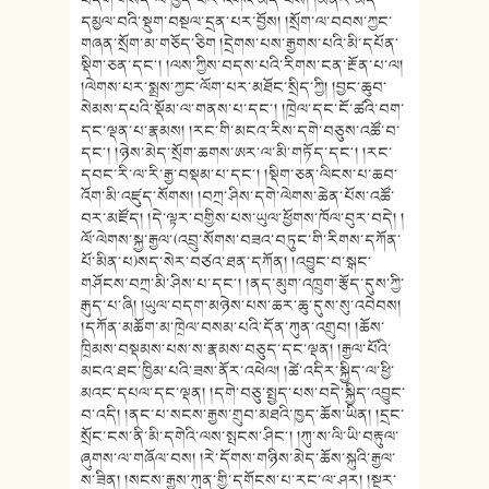
བདག་གསོད་ལ་ཁྱད་པར་འགའ་མེད་པས། །མནར་མེད་
དམྱལ་བའི་སྡུག་བསྔལ་དྲན་པར་བྱོས། །སྲོག་ལ་བབས་ཀྱང་
གཞན་སྲོག་མ་གཅོད་ཅིག །དྲེགས་པས་རྒྱགས་པའི་མི་དཔོན་
སྡིག་ཅན་དང༌། །ལས་ཀྱིས་བདས་པའི་རིགས་ངན་རྔོན་པ་ལ།
།ལེགས་པར་སྨྲས་ཀྱང་ལོག་པར་མཐོང་སྲིད་ཀྱི། །བྱང་ཆུབ་
སེམས་དཔའི་སྡོམ་ལ་གནས་པ་དང༌། །ཁྲེལ་དང་ངོ་ཚའི་བག་
དང་ལྡན་པ་རྣམས། །རང་གི་མངའ་རིས་དགེ་བཅུས་འཚོ་བ་
དང༌། །ཉེས་མེད་སྲོག་ཆགས་ཨར་ལ་མི་གཏོད་དང༌། །རང་
དབང་རི་ལ་རི་རྒྱ་བསྡམ་པ་དང༌། །སྡིག་ཅན་ལིངས་པ་ཆབ་
འོག་མི་འཛུད་སོགས། །བཀྲ་ཤིས་དགེ་ལེགས་ཆེན་པོས་འཚོ་
བར་མཛོད། །དེ་ལྟར་བགྱིས་པས་ཡུལ་ཕྱོགས་ཁོལ་བུར་བདེ། །
ལོ་ལེགས་སྐྱ་རྒྱལ་(འབྲུ་སོགས་བཟའ་བཏུང་གི་རིགས་དཀོན་
པོ་མིན་པ)སད་སེར་བཙའ་ཐན་དཀོན། །འབྱུང་བ་སྒང་
གཤོངས་བཀྲ་མི་ཤིས་པ་དང༌། །ནད་མུག་འཁྲུག་རྩོད་དུས་ཀྱི་
རྒུད་པ་ཞི། །ཡུལ་བདག་མཉེས་པས་ཆར་ཆུ་དུས་སུ་འབེབས།
།དཀོན་མཆོག་མ་ཁྲེལ་བསམ་པའི་དོན་ཀུན་འགྲུབ། །ཆོས་
ཁྲིམས་བསྡམས་པས་ས་རྣམས་བཅུད་དང་ལྡན། །རྒྱལ་པོའི་
མངའ་ཐང་ཁྱིམ་པའི་ཟས་ནོར་འཕེལ། །ཚེ་འདིར་སྐྱིད་ལ་ཕྱི་
མའང་དཔལ་དང་ལྡན། །དགེ་བཅུ་སྤྱད་པས་བདེ་སྐྱིད་འབྱུང་
བ་འདི། །ནང་པ་སངས་རྒྱས་གྲུབ་མཐའི་ཁྱད་ཆོས་ཡིན། །དྲང་
སྲོང་ངས་ནི་མི་དགེའི་ལས་སྤངས་ཤིང༌། །ཀུ་ས་ལི་ཡི་བརྟུལ་
ཞུགས་ལ་གཞོལ་བས། །རེ་དོགས་གཉིས་མེད་ཆོས་སྐུའི་རྒྱལ་
ས་ཟིན། །སངས་རྒྱས་ཀུན་གྱི་དགོངས་པ་རང་ལ་ཤར། །སྔར་