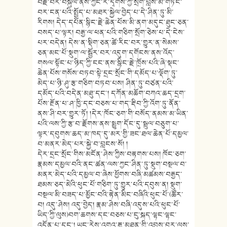
བརྗེ་བར་བསྐུལ་ནས་ཀྱང་རི་དྭགས་ཀྱི་སྲོག་བློས་མི་གཏོང་
བར་ངན་པའི་སྤྱོད་པ་མཐར་སྐྱེལ་བྱེད་པ་དེ་ཤིན་ཏུ་མི་
རིགས། དེད་དཔོན་སྙིང་རྗེ་ཆེན་པོས་མི་ནག་མདུང་ཐུང་ཅན་
བསད་པ་ལྟར། བརྒྱ་ལ་ཕན་པའི་གཅིག་སྲོག་ཅེས་པ་དེ་ངེས་
པར་བདེན། དེས་ན་སྡིག་ཅན་ཚེ་རིང་བར་གྱུར་ན་སེམས་
ཅན་མང་པོ་སྡུག་ལ་སྦྱོར་བར་འདུག་དགོངས་ནས་འོད་
གསལ་སྟོང་པ་ཉིད་ཀྱི་ངང་ནས་སྙིང་རྗེ་ཁྲོས་པའི་ཞེ་སྡང་
ཆེན་པོས་གསོས་བཏབ་སྟེ་དྲང་སྲོང་གི་དམོད་པ་ལྡོག་ཏུ་
མེད་པ་ཉི་ཤུ་རྩ་གཅིག་བཏབ་པས། ཤིན་ཏུ་བཙན་པའི་
དམོད་པའི་བདེན་མཐུ་དང༌། དཀོན་མཆོག་བཀའ་ཆད་དྲག་
པོས་རྔོན་པ་ཤ་ཁྱི་དང་བཅས་པ་གད་རྡིབ་ཀྱི་འོག་ཏུ་ནོན་
ནས་ཤི་བར་གྱུར་ཏོ། །དེར་ཁོང་ཅག་གི་བསོད་ནམས་མ་ཡིན་
པའི་ལས་ཀྱི་རྩ་བ་རྗོགས་ནས་སྨྱུག་དོང་དུ་སྦྲུལ་བཅུག་པ་
ལྟར་དབུགས་ཆད་མ་ཁད་དུ་མར་གྱི་ཟང་ཐལ་ཆེན་པོ་དམྱལ་
བ་མནར་མེད་པར་སྐྱེ་བ་བླངས་སོ། །
དེར་དྲང་སྲོང་གིས་མངོན་ཤེས་ཀྱིས་བརྟགས་པས། ཁོང་ཅག་
རྣམས་དམྱལ་བའི་ནང་ཚན་ལས་ཀྱང་ཤིན་ཏུ་སྡུག་བསྔལ་བ་
མནར་མེད་པའི་དམྱལ་བ་ཞེས་ཕྱོགས་བཞི་མཚམས་བརྒྱད་
ཐམས་ཅད་མེའི་ཕུང་པོ་གཅིག་ཏུ་གྱུར་པའི་དབུས་ན། སྡུག་
བསྔལ་མི་བཟད་པ་མྱོང་བའི་རྟེན་མིང་བཞིའི་ཕུང་པོ་(ཚོར་
བ། འདུ་ཤེས། འདུ་བྱེད། རྣམ་ཤེས་བཞི་འདུས་པའི་ཕུང་པོ་
ཡིད་ཀྱི་ལུས)བག་ཆགས་དང་བཅས་པ་ངུ་སྐད་ལྷང་ལྷང་
འདོན་པ་དང༌། ཡང་རེས་འགའ་རྒྱུ་མཐུན་གྱི་འབྲས་བུར་ལུས་