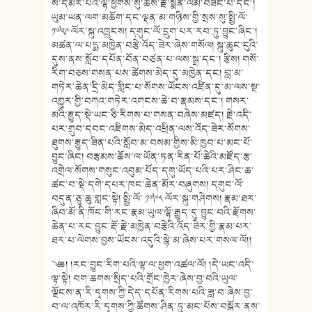
སོ་དམར་པའི་ལྷོ་ཕྱོགས་སུ་ཆོས་རྗེ་སྨོན་ལམ་བཟང་པོ་དང་།
ཡུམ་ཡན་ལག་མཆོག་དང་ལྡན་མ་གཉིས་གྱི་སྲས་སུ་སྤྱི་ལོ་
༡༧༢༩ ལོར་སྐུ་འཁྲུངས། དགུང་ལོ་དྲུག་པར་རབ་ཏུ་བྱུང་ཞིང་།
མཚན་ལ་པདྨ་མཁྱེན་བརྩེ་འོད་ཟེར་ཞེས་གསོལ། སྐུ་ཆུང་ངུའི་
དུས་ནས་སློབ་དཔོན་བོན་བཙན་པ་ལས་སྒྲ་དང་། རྩིས། གསོ་
རིག་བཅས་གསན་པས་ཚེགས་མེད་དུ་མཁྱེན་དང། བླ་མ་
གཏེར་ཆེན་དྲི་མེད་གླིང་པ་སོགས་ཡོངས་འཛིན་དུ་མ་ལས་སྔ་
འགྱུར་གྱི་བཀའ་གཏེར་འགངས་ཆེ་བ་རྣམས་དང་། གསར་
མའི་རྒྱུད་སྡེ་ཡང་ཅི་རིགས་པ་གསན་བཞེས་མཛད། རྗེ་འདི་
པར་གྲུབ་དབང་འཇིགས་མེད་འཕྲིན་ལས་འོད་ཟེར་སོགས་
ཐུགས་རྒྱུད་ཟིན་པའི་སློབ་མ་བསམ་གྱིས་མི་ཁྱབ་པ་མང་པོ་
བྱུང་ཞིང། བརྩམས་ཆོས་ལ་ཡོན་ཏན་རིན་པོ་ཆེའི་མཛོད་རྩ་
འགྲེལ་སོགས་གསུང་འབུམ་པོད་དགུ་ཡོད་པའི་པར་ཤིང་ཆ་
ཚང་བ་སྡེ་དགེ་དཔར་ཁང་ཆེན་མོར་བཞུགས། དགུང་ལོ་
བདུན་ཅུ་ཆུ་གླང་སྟེ། སྤྱི་ལོ་ ༡༧༩༨ ལོར་སྐུ་གཤེགས། རྣམ་ཐར་
ཞིབ་མོ་ནི་ཁོང་གི་རང་རྣམ་ཡུལ་ལྷོ་རྒྱུད་དུ་བྱུང་བའི་རྫོགས་
ཆེན་པ་རང་བྱུང་རྡོ་རྗེ་མཁྱེན་བརྩེའི་འོད་ཟེར་གྱི་རྣམ་པར་
ཐར་པ་ལེགས་བྱས་ཡོངས་འདུའི་སྙེ་མ་ཞེས་པར་གསལ་ལོ།།
༄༅། །རང་བྱུང་རིག་པའི་ལྷ་ལ་ཕྱག་འཚལ་ལོ། །དེ་ཡང་འདི་
ལྟ་སྟེ། བག་ཆགས་སྲིད་པའི་གྲོང་ཁྱེར་ཞེས་བྱ་བའི་ཡུལ་
ལྗོངས་ན་རི་དྭགས་ཀྱི་དེད་དཔོན་རིགས་པའི་ཟླ་བ་ཞེས་བྱ་
བ་ལ་འཁོར་རི་དྭགས་ཀྱི་ཚོགས་ཤིན་ཏུ་མང་པོས་བསྐོར་ནས་