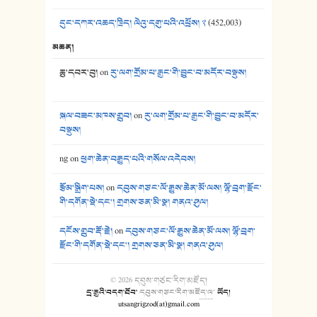
དུང་དཀར་འཆད་ཁྲིད། ལེའུ་དགུ་པའི་འཕྲོས། ༢
(452,003)
མཆན།
ཆུ་དབར་བུ།
on
རུ་ལག་གྲོམ་པ་རྒྱང་གི་བྱུང་བ་མདོར་བསྡུས།
སྐལ་བཟང་མཁས་གྲུབ།
on
རུ་ལག་གྲོམ་པ་རྒྱང་གི་བྱུང་བ་མདོར་
བསྡུས།
ng
on
ཕྱག་ཆེན་བརྒྱུད་པའི་གསོལ་འདེབས།
རྩོམ་སྒྲིག་པས།
on
དབུས་གཙང་ལོ་རྒྱུས་ཆེན་མོ་ལས། ལྷོ་བྲག་རྫོང་
གི་དགོན་སྡེ་དང་། གྲགས་ཅན་མི་སྣ། གནའ་ཤུལ།
དངོས་གྲུབ་རྡོ་རྗེ།
on
དབུས་གཙང་ལོ་རྒྱུས་ཆེན་མོ་ལས། ལྷོ་བྲག་
རྫོང་གི་དགོན་སྡེ་དང་། གྲགས་ཅན་མི་སྣ། གནའ་ཤུལ།
© 2026
དབུས་གཙང་རིག་མཛོད།
དྲ་རྒྱའི་བདག་ཐོབ་
དབུས་གཙང་རིག་མཛོད་ལ
་
ཡོད།
utsangrigzod(at)gmail.com