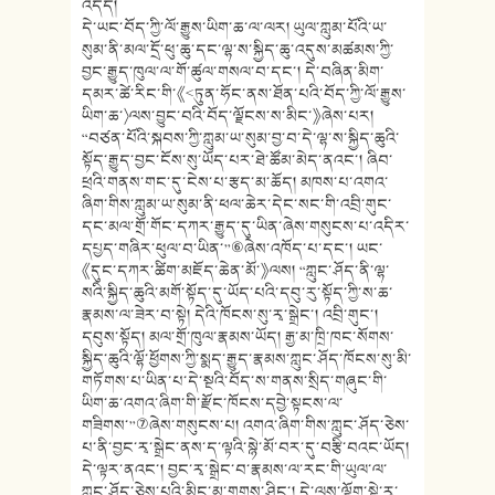
འདོད།
དེ་ཡང་བོད་ཀྱི་ལོ་རྒྱུས་ཡིག་ཆ་ལ་ལར། ཡུལ་ཀླུམ་པོའི་ཡ་
སུམ་ནི་མལ་དྲོ་ཕུ་ཆུ་དང་ལྷ་ས་སྐྱིད་ཆུ་འདུས་མཚམས་ཀྱི་
བྱང་རྒྱུད་ཁུལ་ལ་གོ་ཚུལ་གསལ་བ་དང་། དེ་བཞིན་མིག་
དམར་ཚེ་རིང་གི་《<ཏུན་ཧོང་ནས་ཐོན་པའི་བོད་ཀྱི་ལོ་རྒྱུས་
ཡིག་ཆ་〉ལས་བྱུང་བའི་བོད་ལྗོངས་ས་མིང་》ཞེས་པར།
“བཙན་པོའི་སྐབས་ཀྱི་ཀླུམ་ཡ་སུམ་བྱ་བ་དེ་ལྷ་ས་སྐྱིད་ཆུའི་
སྟོད་རྒྱུད་བྱང་ངོས་སུ་ཡོད་པར་ཐེ་ཚོམ་མེད་ནའང་། ཞིབ་
ཕྲའི་གནས་གང་དུ་ངེས་པ་རྩད་མ་ཆོད། མཁས་པ་འགའ་
ཞིག་གིས་ཀླུམ་ཡ་སུམ་ནི་ཕལ་ཆེར་དེང་སང་གི་འབྲི་གུང་
དང་མལ་གྲོ་གོང་དཀར་རྒྱུད་དུ་ཡིན་ཞེས་གསུངས་པ་འདིར་
དཔྱད་གཞིར་ཕུལ་བ་ཡིན་”⑥ཞེས་འཁོད་པ་དང་། ཡང་
《དུང་དཀར་ཚིག་མཇོད་ཆེན་མོ་》ལས། “ཀླུང་ཤོད་ནི་ལྷ་
སའི་སྐྱིད་ཆུའི་མགོ་སྟོད་དུ་ཡོད་པའི་དབུ་རུ་སྟོད་ཀྱི་ས་ཆ་
རྣམས་ལ་ཟེར་བ་སྟེ། དེའི་ཁོངས་སུ་རྭ་སྒྲེང་། འབྲི་གུང་།
དབུས་སྟོད། མལ་གྲོ་ཁུལ་རྣམས་ཡོད། རྒྱ་མ་ཁྲི་ཁང་སོགས་
སྐྱིད་ཆུའི་ལྷོ་ཕྱོགས་ཀྱི་སྨད་རྒྱུད་རྣམས་ཀླུང་ཤོད་ཁོངས་སུ་མི་
གཏོགས་པ་ཡིན་པ་དེ་སྔའི་བོད་ས་གནས་སྲིད་གཞུང་གི་
ཡིག་ཆ་འགའ་ཞིག་གི་རྫོང་ཁོངས་དབྱེ་སྟངས་ལ་
གཟིགས་”⑦ཞེས་གསུངས་པ། འགའ་ཞིག་གིས་ཀླུང་ཤོད་ཅེས་
པ་ནི་བྱང་རྭ་སྒྲེང་ནས་ད་ལྟའི་སྙེ་མོ་བར་དུ་བརྩི་བའང་ཡོད།
དེ་ལྟར་ནའང་། བྱང་རྭ་སྒྲེང་བ་རྣམས་ལ་རང་གི་ཡུལ་ལ་
ཀླུང་ཤོད་ཅེས་པའི་མིང་མ་གྲགས་ཤིང་། དེ་ལས་ལྡོག་སྟེ་རྭ་