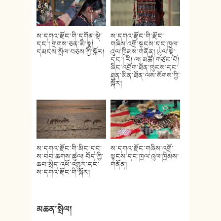
ས་དགའ་རྫོང་གི་དགོན་སྡེ་
ས་དགའ་རྫོང་གི་རྫོང་
དང་། གྲགས་ཅན་མི་སྣ།
གཞིས་འགྲོ་སྟངས་དང་ཁྲལ་
དམངས་སྲོལ་བཅས་ཀྱི་སྐོར།
འུལ་ཁྲིམས་གནོན། ཡུལ་སྡེ་
དང་། རི། ལ། མཚོ། གཙང་པོ།
ཞིང་འབྲོག་ཐོན་ཁུངས་དང་
ཐུན་མིན་ཐོན་ལས་སོགས་ཀྱི་
སྐོར།
ས་དགའ་རྫོང་གི་མིང་དང་
ས་དགའ་རྫོང་གཞིས་འགྲོ་
ས་བབ་ཆགས་ཚུལ། བོད་ཀྱི་
སྟངས་དང་ཁྲལ་འུལ་ཁྲིམས་
ཆབ་སྲིད་འཕོ་འགྱུར་དང་
གནོན།
ས་དགའ་རྫོང་གི་སྐོར།
མཆན་སྤེལ།