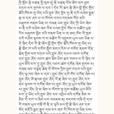
ཁྲི་སྲོང་ལྡེ་བཙན་གྱི་སྲས་མུ་ནེ་བཙན་པོས་ཐོག་མར་ཕྱག་
བཏབ་པར་གྲགས་པ་དང་། དེང་གི་ཆར་རྩེ་ཞོལ་བློ་གྲོང་གྲོང་
ཆོའི་ཁོངས་སུ་ཡོད་པའི་ཀླུང་ཤོད་ཕྱོར་ཕུ་ནི་དགེ་བཤེས་སྤྱན་
སྔ་བ་དང་ཤར་པ་བ་སོགས་བཀའ་གདམས་གོང་མའི་
བཞུགས་གནས་ཡིན་པ། གཞན་ཡང་ཀླུང་ཤོད་ཁྲི་ཡེར་ཞེས་
པ་ནི་དགེ་བཤེས་ཞང་རོམ་པའམ་གྱེར་གོམ་པ་མཆོག་ཡུན་
རིང་བཞུགས་མྱོང་བའི་གནས་ཡིན་པ་མ་ཟད། ཁོང་གི་སྲས་
དགེ་བཤེས་སྟབས་ཀ་བ་མཆོག་གི་འཁྲུངས་ཡུལ་ཡང་ཡིན་པ་
དེ་ཉིད་དེང་གི་རྩེ་ཞོལ་བློ་གྲོང་གྲོང་ཆོའི་ཁོངས་སུ་ཡོད་པ།
རྗེ་ཙོང་ཁ་པའི་དངོས་སློབ་མངའ་རིས་པ་བསོད་ནམས་དོན་
ཆེན་གྱིས་ཕག་བཏབ་པའི་ཀླུང་ཤོད་དཔལ་འབར་དགོན་
དང་ཀླུང་ཤོད་འབར་ཚག་ཅེས་ཡིག་ཆར་གསལ་བ་དེ་ཉིད་ལ་
ཡུལ་མིའི་ངག་ཏུ་ཀླུང་ཤོད་འབར་ཚག་དགོན་ཞེས་གྲགས་པ།
གཞན་ཞང་བཙུན་ཆེན་པོ་སོགས་ཀྱིས་ཕྱག་བཏབ་པའི་ཀླུང་
ཤོད་ལྷ་ཁང་ཞེས་པ་དང་། ཀླུང་ཤོད་དགེ་གོང་དགོན་ཞེས་པ།
ཀླུང་ཤོད་ཨོ་རྣའམ་ཀླུང་ཤོད་འོ་རྣ་ཞེས་པ། ཀླུང་ཤོད་ངར་
ནང་སྟབས་ཀ་དགོན་ཞེས་པ། ཀླུང་ཤོད་བྱ་ཡུལ་དགོན་ཞེས་
པ། ཀླུང་ཤོད་ཤེ་མ་ཞེས་པ་སོགས་ལྟ་བུས་མཚོན། ཡུལ་མིའི་
ངག་ཏུ་ཡོད་པའི་ཀླུང་ཤོད་དང་འབྲེལ་བའི་དགོན་མིང་ས་
མིང་དེ་དག་ལ་ཞིབ་པར་བསམས་ན། གདགས་གཞི་དེ་དག་
གི་གནས་ཡུལ་གཙོ་བོ་ནི་ད་ལྟའི་མལ་དྲོ་རྩེ་ཞོལ་ཤང་དང་
ཕོད་མདོའི་སྨད་རྒྱུད་དམ་ངར་ནང་གི་ཁོངས་སུ་ཡིན་པས།