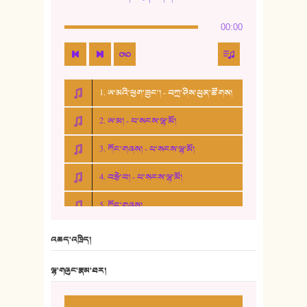
00:00
1. ཨ་མའི་ཕྱག་ཟུང་། - བཀྲ་ཤིས་ཕུན་ཚོགས།
2. ཨ་མ། - པ་སངས་ལྷ་མོ།
3. ཀོང་གཞས། - པ་སངས་ལྷ་མོ།
4. བརྩེ་བ། - པ་སངས་ལྷ་མོ།
5. ཀོང་གཞས།
6. ཆོལ་གསུམ་བྲོ་གཞས། - སྒྲོན་གསལ།
འཆད་འཁྲིད།
7. ལྷག་སྒྲོན་ལགས།
ལྷ་གཞུང་རྣམ་ཐར།
8. ཆང་གཞས།