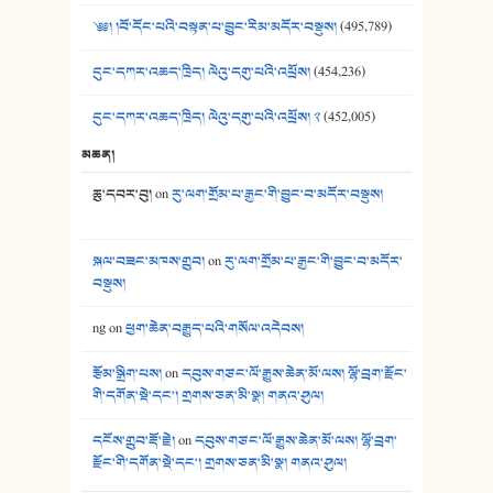
༄༅། །བོ་དོང་པའི་བསྟན་པ་བྱུང་རིམ་མདོར་བསྡུས།
(495,789)
དུང་དཀར་འཆད་ཁྲིད། ལེའུ་དགུ་པའི་འཕྲོས།
(454,236)
དུང་དཀར་འཆད་ཁྲིད། ལེའུ་དགུ་པའི་འཕྲོས། ༢
(452,005)
མཆན།
ཆུ་དབར་བུ།
on
རུ་ལག་གྲོམ་པ་རྒྱང་གི་བྱུང་བ་མདོར་བསྡུས།
སྐལ་བཟང་མཁས་གྲུབ།
on
རུ་ལག་གྲོམ་པ་རྒྱང་གི་བྱུང་བ་མདོར་
བསྡུས།
ng
on
ཕྱག་ཆེན་བརྒྱུད་པའི་གསོལ་འདེབས།
རྩོམ་སྒྲིག་པས།
on
དབུས་གཙང་ལོ་རྒྱུས་ཆེན་མོ་ལས། ལྷོ་བྲག་རྫོང་
གི་དགོན་སྡེ་དང་། གྲགས་ཅན་མི་སྣ། གནའ་ཤུལ།
དངོས་གྲུབ་རྡོ་རྗེ།
on
དབུས་གཙང་ལོ་རྒྱུས་ཆེན་མོ་ལས། ལྷོ་བྲག་
རྫོང་གི་དགོན་སྡེ་དང་། གྲགས་ཅན་མི་སྣ། གནའ་ཤུལ།