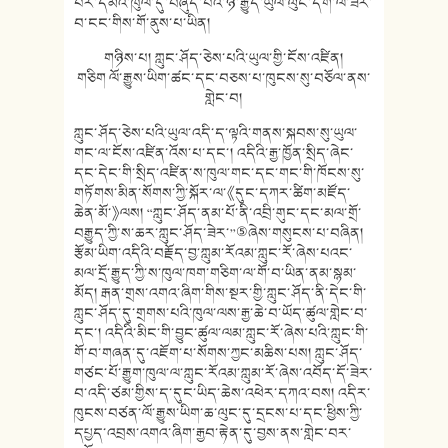
པར་དམའ་ཁུལ་དུ་བཞུད་པའི་ཉེ་རྒྱུད་ཡུལ་ལུང་དག་ལ་ཟེར་
བ་ངང་གིས་གོ་ནུས་པ་ཡིན།
གཉིས་པ། ཀླུང་ཤོད་ཅེས་པའི་ཡུལ་གྱི་ངོས་འཛིན།
གཅིག ལོ་རྒྱུས་ཡིག་ཚང་དང་བཅས་པ་ཁུངས་སུ་བཅོལ་ནས་
གླེང་བ།
ཀླུང་ཤོད་ཅེས་པའི་ཡུལ་འདི་ད་ལྟའི་གནས་སྐབས་སུ་ཡུལ་
གང་ལ་ངོས་འཛིན་འོས་པ་དང་། འདིའི་རྒྱ་ཁྱོན་སྲིད་ཞེང་
དང་དེང་གི་སྲིད་འཛིན་ས་ཁུལ་གང་དང་གང་གི་ཁོངས་སུ་
གཏོགས་མིན་སོགས་ཀྱི་སྐོར་ལ་《དུང་དཀར་ཚིག་མཛོད་
ཆེན་མོ་》ལས། “ཀླུང་ཤོད་ནམ་པོ་ནི་འབྲི་གུང་དང་མལ་གྲོ་
བརྒྱུད་ཀྱི་ས་ཆར་ཀླུང་ཤོད་ཟེར་”⑤ཞེས་གསུངས་པ་བཞིན།
རྩོམ་ཡིག་འདིའི་བརྗོད་བྱ་ཀླུམ་རོའམ་ཀླུང་རོ་ཞེས་པའང་
མལ་དྲོ་རྒྱུད་ཀྱི་ས་ཁུལ་ཁག་གཅིག་ལ་གོ་བ་ཡིན་ནམ་སྙམ་
མོད། རྒན་གྲས་འགའ་ཞིག་གིས་སྔར་གྱི་ཀླུང་ཤོད་ནི་དེང་གི་
ཀླུང་ཤོད་དུ་གྲགས་པའི་ཁུལ་ལས་རྒྱ་ཆེ་བ་ཡོད་ཚུལ་གླེང་བ་
དང་། འདིའི་མིང་གི་བྱུང་ཚུལ་ལམ་ཀླུང་རོ་ཞེས་པའི་ཀླུང་གི་
གོ་བ་གཞན་དུ་འཇོག་པ་སོགས་ཀྱང་མཆིས་པས། ཀླུང་ཤོད་
གཙང་པོ་རྒྱུག་ཁུལ་ལ་ཀླུང་རོའམ་ཀླུམ་རོ་ཞེས་འབོད་དོ་ཟེར་
བ་འདི་ཙམ་གྱིས་ད་དུང་ཡིད་ཆེས་འཕེར་དཀའ་བས། འདིར་
ཁུངས་བཙན་ལོ་རྒྱུས་ཡིག་ཆ་ལུང་དུ་དྲངས་པ་དང་ཕྱིས་ཀྱི་
དཔྱད་འབྲས་འགའ་ཞིག་རྒྱབ་རྟེན་དུ་བྱས་ནས་གླེང་བར་