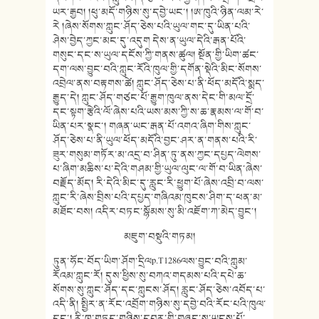
ཡར་རྒྱབ། །ཕུ་མདོ་གཉིས་སུ་དབྱེ་ཡང་། །ཨ་ཁུའི་ཉིན་ལམ་རེ་
རེ །ཞེས་སོགས་ཀླུང་ཤོད་ཅེས་པའི་ཡུལ་གང་དུ་ཡིན་པའི་
ཤེས་བྱེད་ཀྱང་མང་དུ་འདུག དེས་ན་ཡུལ་དེའི་རྒན་པོའི་
གསུང་དང་ས་ཡུལ་དངོས་ཀྱི་གནས་ཚུལ། སྔོན་གྱི་ཡིག་ཚང་
དག་ལས་བྱུང་བའི་ཀླུང་རོའི་ཁུལ་གྱི་དགོན་སྡེའི་མིང་སོགས་
འབྲེལ་ནས་བརྟགས་ཚེ། ཀླུང་ཤོད་ཅེས་པ་ནི་ཕོད་མདོའི་སྨད་
རྒྱུད་དེ། ཀླུང་ཤོད་གཙང་པོ་རྒྱུག་ཁུལ་ནས་དེང་གི་མལ་དྲོ་
དང་སྟག་རྩེའི་ལོ་ཞེས་པའི་ཡས་མས་ཀྱི་ས་ཆ་རྣམས་ལ་གོ་བ་
ཡིན་པར་སྣང་། གཞན་ཡང་རྒན་པོ་འགའ་ཞིག་གིས་ཀླུང་
ཤོད་ཅེས་པ་ནི་ཡུལ་ཕོད་མདོའི་བྱང་ཤར་ན་གནས་པའི་རི་
ཟུར་གསུམ་གཏོར་མ་འདྲ་བ་ཤིན་ཏུ་ནས་ཀྱང་དཔྱད་ལེགས་
པ་ཞིག་མཆིས་པ་དེའི་གཤམ་གྱི་ཡུལ་ལུང་ལ་གོ་བ་ཡིན་ཞེས་
བརྗོད་མོད། རི་དེའི་མིང་དུ་རླུང་རི་ཕྱུག་པོ་ཞེས་འབྲི་བ་ལས་
ཀླུང་རི་ཞེས་བྲིས་པའི་དཔྱད་གཞིའམ་ཁུངས་ཤིག་ད་ཕན་མ་
མཐོང་བས། འདིར་བཏང་སྙོམས་སུ་མི་འཇོག་ཀ་མེད་བྱུང་།
མཇུག་བསྡུའི་གཏམ།
ཏུན་ཧོང་བོད་ཡིག་ཤོག་དྲིལp.T1286ལས་བྱུང་བའི་ཀླུམ་
རོའམ་ཀླུང་རོ། དུས་ཕྱིས་སུ་བཀའ་གདམས་པའི་དཔེ་ཆ་
སོགས་སུ་ཀླུང་ཤོད་དང་ཀླུངས་ཤོད། རླུང་ཤོད་ཅེས་འབོད་པ་
འདི་ནི། སྤྱིར་ན་རོང་འབྲོག་གཉིས་སུ་དབྱེ་བའི་རོང་པའི་ཁུལ་
དང་། རི་ཁ་གཏད་གཉིས་དབར་གྱི་གཞུང་ས་ཡངས་པོ་