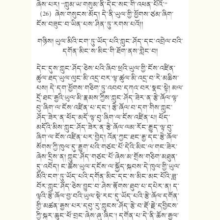
ཞེས་པར། “ཀླུམ་ཡ་གསུམ་ནི་དེང་སང་གི་འཕན་པོའོ་”
（26）ཞེས་གསུངས་མོད། དེ་ནི་ཡུལ་གྱི་ཕྱོགས་ཙམ་ཞིག་
ངོས་བཟུང་བ་ཡིན་པས་ཤིན་ཏུ་རགས་པའོ།།
གཉིས། ཡུལ་མིའི་ངག་ཏུ་ཡོད་པའི་ཀླུང་ཤོད་དང་འབྲེལ་བའི་
དགོན་མིང་ས་མིང་གི་ཐོག་ནས་གླེང་བ།
དེང་དུས་ཀླུང་ཤོད་ཅེས་པའི་ཞིབ་ཕྲའི་ཡུལ་གྱི་ངོས་འཛིན་
ཚུལ་ཐད་ཡུལ་ལུང་མི་འདྲ་བར་ལྟ་ཚུལ་མི་འདྲ་བ་རེ་མཆིས་
པས། དེ་དག་ཕྱོགས་གཅིག་ཏུ་འབབ་དཀའ་བར་སྣང་སྟེ། མལ་
དྲོ་ཐང་རྒྱའི་ཡུལ་མི་རྣམས་ཀྱིས་ཀླུང་ཤོད་ཟེར་ན་རྩེ་ཞོལ་ལྟ་
བུ་ཞིག་ལ་ངོས་འཛིན་པ་དང་། རྩེ་ཞོལ་བ་དག་གིས་ཀླུང་
ཤོད་ཟེར་ན་ཕོད་མདོ་ལྟ་བུ་ཞིག་ལ་ངོས་འཛིན་པ། ཕོད་
མདོའི་མིས་ཀླུང་ཤོད་ཟེར་ན་རྩེ་ཞོལ་ལམ་རོང་རྒྱུད་ལྟ་བུ་
ཞིག་ལ་ངོས་འཛིན་པར་བྱེད། འོན་ཀྱང་ཐང་རྒྱ་དང་རྩེ་ཞོལ་
སོགས་ཀྱི་ཁུལ་དུ་རྒྱུག་པའི་གཙང་པོ་དེའི་མིང་ལ་གང་ཟེར་
ཞེས་དྲིས་ན། ཀླུང་ཤོད་གཙང་པོ་ཞེས་མ་གྲོས་གཅིག་མཐུན་
དུ་འབོད། ང་ཚོས་ཡུལ་དངོས་ལ་སྐྱོད་སྐབས་དེ་ཁུལ་གྱི་ཡུལ་
མིའི་ངག་ཏུ་ཡོད་པའི་དགོན་མིང་དང་ས་མིང་མང་པོའི་ཟླ་
བོར་ཀླུང་ཤོད་ཅེས་བྱུང་བ་ཤེས་རྟོགས་ཐུབ་པ་དཔེར་ན། ད་
ལྟའི་རྩེ་ཞོལ་བྱ་བའི་ཡུལ་སྡེ་རང་དུ་ཡོད་པའི་རྩེ་ཞོལ་དགོན་
གྱི་མཚན་རྒྱས་པར་དབུ་རུ་ཀླུངས་ཤོད་རྩེ་བ་རྡོ་རྗེ་དབྱིངས་
ཀྱི་སྐར་ཆུང་ཕོ་བྲང་ཞེས་ཞུ་ཞིང་། དགོན་པ་དེ་ནི་ཆོས་རྒྱལ་