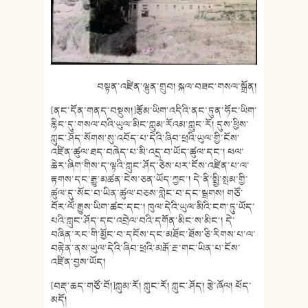
བསྟན་འཛིན་ལྷུན་གྲུབ། སྐལ་བཟང་གསལ་སྒྲོན།
[ནང་དོན་གནད་བསྡུས།]རྩོམ་ཡིག་འདིའི་ནང་ཏུན་ཧོང་ཡིག་
རྙིང་དུ་གསལ་བའི་ཡུལ་མིང་ཀླུམ་རོའམ་ཀླུང་རོ། དུས་ཕྱིས་
ཀླུང་ཤོད་སོགས་སུ་འབོད་པ་དེའི་ཞིབ་ཕྲའི་ཡུལ་གྱི་ངོས་
འཛིན་ཚུལ་ཐད་བཞེད་པ་མི་འདྲ་བ་ཡོད་ཚུལ་དང་། ཕལ་
ཆེར་ཞིག་གིས་ད་ལྟའི་ཀླུང་ཤོད་ཅེས་པར་ངོས་འཛིན་པ་ལ་
རྟགས་དང་རྒྱུ་མཚན་ངེས་ཅན་ཡོད་ཀྱང་། དེ་ནི་སྤྱི་སྤམ་གྱི་
ཚུལ་དུ་སོང་བ་ཡིན་ཚུལ་བཅས་གླེང་བ་དང་སྦྲགས། གཙོ་
བོར་ལོ་རྒྱུས་ཡིག་ཚང་དང་། ཁུལ་དེའི་ཡུལ་མིའི་ངག་ཏུ་ཡོད་
པའི་ཀླུང་ཤོད་དང་འབྲེལ་བའི་དགོན་མིང་ས་མིང་། དེ་
བཞིན་རང་གི་མྱོང་བ་དངོས་དང་མཐོང་ཐོས་ཅི་རིགས་པ་ལ་
བརྟེན་ནས་ཡུལ་དེའི་ཞིབ་ཕྲའི་མརྒོ་རྔ་གང་ཡིན་པ་ངོས་
འཛིན་བྱས་ཡོད།
[བརྡ་ཆད་གཙོ་བོ།]ཀླུམ་རོ། ཀླུང་རོ། ཀླུང་ཤོད། རྩེ་ཞོལ། ཕོད་
མདོ།