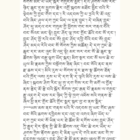
སོགས་མང་པོ་ཡོད་སྐོར་གསུངས་མྱོང་། དེའི་ཤུགས་ལས་རང་
ཉིད་ཆུང་དུས་ཕྱུགས་རྗིར་འགྲོ་སྐབས་མཐོང་མྱོང་བའི་རི་
ལྡེབས་ཀྱི་གྱང་གོག་དང་། རི་འདབས་ཀྱི་པ་ཏྲའི་རི་མོ་འདྲ་
བའི་ཞིང་ཤུལ་དག་ཀྱང་ཡིད་ལ་དྲན་བྱུང་། དེ་བཞིན་ཀླུང་
ཤོད་ཕུ་མདའ་བར་གསུམ་གྱི་ཕྱོགས་གང་སར་གནའ་བོའི་
བང་སོའང་མང་སྟེ། ཀླུང་ཤོད་ལྷ་ཁང་གྲོང་ཆོའི་བང་སོ་དང་།
ཀླུང་ཤོད་ཕྱོ་རའི་བང་སོ། ཀླུང་ཤོད་དབྱི་བོའི་བང་སོ། ཀླུང་
ཤོད་མདའ་རེའི་བང་སོ་སོགས་ཀྱིས་མཚོན། དེ་དག་ཀྱང་ཆེ་
ཆུང་དང་མང་ཉུང་མི་འདྲ་སྟེ། མང་སར་བང་སོ་ཆེ་ཆུང་སྣ་
ཚོགས་ཉིས་བརྒྱ་ལྷག་ཡོད་སྐད། མིག་སྔར་བང་སོ་ཕལ་ཆེ་བ་
ཡུལ་མི་རྣམས་ཀྱིས་བསྔོགས་ཟིན་ཞིང་། བང་སོའི་ནང་ནས་
རྫ་ཆས་དང་། མིའི་རུས་པ་སོགས་དུར་རྫས་སྣ་ཚོགས་ཐོན་
པའི་ཁྲོད་ལས། རུས་པ་དེ་དག་ནི་ད་ལྟའི་མིའི་རུས་པ་ལས་ཆེ་
ཞིང་། སྐབས་ཤིག་རིང་ཕྲུ་གུ་དག་གིས་རང་གི་མགོ་ལ་གྱོན་
ནས་རྩེད་མོ་རྩེ་བའི་སྐོར་སོགས་ཀྱང་རྒན་པོ་རྣམས་ལ་གསུང་
རྒྱུ་འདུག དེ་བས་རང་ཉིད་ཀྱི་ལྟེ་ཁྲག་འཕོས་སའི་གནས་རྩེ་
ཞོལ་ཕྱི་ནང་གྲོང་ཆོའི་གྲོང་སྨད་སྒང་བྱ་བ་ནས་སྨིད་
༡༠༠༠ཡས་མས་ནང་གནས་པའི་རི་འདབས་སུ་ཡང་གོང་ཞུས་
བང་སོའི་ཆགས་དབྱིབས་དང་འདྲ་བ་འགའ་ཞིག་ཡོད་པ་
དག་ཀྱང་བང་སོ་ཡིན་པར་ཐེ་ཚོམ་མི་དགོས་པས། ཀླུང་ཤོད་
ཀྱི་རྒྱུད་དེར་སྔོན་གྱི་ཚེ་མི་ཚོགས་འདུ་ལོང་ཆེ་བར་ཡོད་པ་
ཤུགས་ཀྱིས་རྟོགས་ཐུབ། དེ་མིན་ཡུལ་དེ་གའི་མང་མང་གི་ཁ་
དངགས་ལའང་། ཀླུང་ཤོད་རྩེ་མོ་མར་རྒྱབ། །མལ་གྲོ་ཀ་འཕྲང་