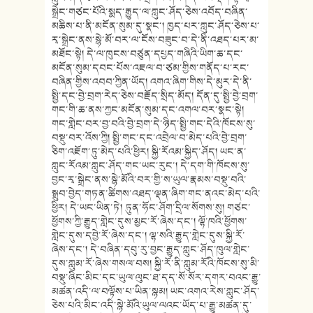
སྒྲེང་གཙང་པོའི་སྨད་རྒྱུད་ལ་ཀླུང་ཤོད་ཅེས་འབོད་བཞིན་
མཆིས་པ་ནི་མངོན་སུམ་དུ་སྣང་། ཁྱད་པར་ཀླུང་ཤོད་ཅེས་པ་
རྭ་སྒྲེང་ནས་སྙེ་མོ་བར་ལ་ངོས་བཟུང་བ་དེ་ནི་འཐད་པར་མ་
མཐོང་སྟེ། དེ་ལ་ཁུངས་བཙུན་དཔྱད་གཞིའི་ཡིག་ཆ་དང་
མངོན་སུམ་དབང་པོས་འཇལ་བ་ཙམ་གྱིས་གནོད་པ་རང་
བཞིན་གྱིས་འབབ་ཀྱིན་ཡོད། འགའ་ཞིག་གིས་དེ་མུར་དེ་ནི་
སྤྱི་དང་བྱེ་བྲག་རེད་ཅེས་བརྗོད་སྲིད་མོད། དོན་དུ་སྤྱི་བྱེ་བྲག་
གང་གི་ཆ་ནས་ཀྱང་མངོན་སུམ་དང་འགལ་བར་སྣང་སྟེ།
གང་གླེང་བར་བྱ་བའི་བྱེ་བྲག་དེ་ཉིད་སྤྱི་གང་དེའི་ཁོངས་སུ་
བསྡུ་བར་འོས་ཀྱི། སྤྱི་གང་དང་འབྲེལ་བ་མེད་པའི་བྱེ་བྲག་
ཅིག་འཇོག་ཏུ་མེད་པའི་ཕྱིར། སྐྱི་རོའམ་སྐྱིད་ཤོད། ཡང་ན་
ཀླུང་རོའམ་ཀླུང་ཤོད་གང་ཡང་རུང་། དེ་དག་གི་ཁོངས་སུ་
བྱང་རྭ་སྒྲེང་ནས་སྙེ་མོའི་བར་གྱི་ས་ཡུལ་རྣམས་བསྡུ་བའི་
སྒྲུབ་བྱེད་གཏན་ཚིགས་འཐད་ལྡན་ཞིག་གང་ནའང་མེད་པའི་
ཕྱིར། དེ་ཡང་ཡིན་ཏེ། ཏུན་ཧོང་ཤོག་དྲིལ་སོགས་སུ། གཙང་
ཕྱོགས་ཀྱི་རྒྱུད་གླེང་དུས་མྱང་རོ་ཞེས་དང་། ལྷོ་ཁའི་ཕྱོགས་
གླེང་དུས་དབྱེ་རོ་ཞེས་དང་། ལྷ་སའི་རྒྱུད་གླེང་དུས་སྐྱི་རོ་
ཞེས་དང་། དེ་བཞིན་དབུ་རུ་བྱང་རྒྱུད་ཀླུང་ཤོད་ཁུལ་གླེང་
དུས་ཀླུམ་རོ་ཞེས་གསལ་བས། སྐྱི་རོ་ནི་ཀླུམ་རོའི་ཁོངས་སུ་མི་
བསྡུ་ཞིང་མིང་དང་ཡུལ་ལུང་ཐ་དད་སོ་སོར་དགར་བའང་རྒྱུ་
མཚན་འདི་ལ་བལྟོས་པ་ཡིན་སྙམ། ཡང་འགའ་རེས་ཀླུང་ཤོད་
ཅེས་པའི་མིང་འདི་སྙེ་མོའི་ཡུལ་ལའང་ཡོད་པ་རྒྱུ་མཚན་དུ་