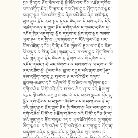
བྱས་ཏེ་ཀླུང་ཤོད་ཅེས་པ་ནི་སྙེ་མོའི་བར་ངོས་འཛིན་དགོས་
པར་འདོད་མོད། དེ་ལྟར་ན་རབ་ཤིས་ཀླུང་ཤོད་དགའ་ལྡན་
བཤད་སྒྲུབ་ཆོས་འཁོར་གླིང་ཞེས་པའི་མིང་ཞིག་མཚོ་སྔོན་
ཡུལ་ཤུལ་རྫོང་རབ་སྨད་དུའང་ཡོད་ལ། དེ་བས་དགོན་དེའི་
མཚན་གཞན་དུ་ཀླུང་ཤོད་དགོན་ཞེས་ད་ལྟའང་དངོས་སུ་
འབོད་ཀྱིན་འདུག་ན། སྟོད་དབུས་རྭ་སྒྲེང་ནས་སྨད་ཁམས་
ཡུལ་ཤུལ་བར་གྱི་ས་ཡུལ་རྣམས་ཀླུང་རོའི་ཡུལ་ཡིན་པར་
ངོས་འཛིན་དགོས། དེ་ནི་མངོན་སུམ་ལོ་རྒྱུས་ལ་གནོང་ཆེན་
པོ་བསྐུར་བ་ཁོ་ན་ཡིན། གཞན་ཡང་ལ་ལས་ཀླུང་ཤོད་ཅེས་པ་
འདི་ལྷུན་གྲུབ་རྫོང་ཡོངས་སུ་རྫོགས་པར་གོ་དགོས་པར་
འདོད་ནའང་། དེ་ཡང་ལེགས་པར་བསམས་ན་མ་དག་པ་ཁོ་
ནར་མཐོང་སྟེ། 《ལམ་རིམ་བླ་མ་བརྒྱུད་པའི་རྣམ་ཐར་》དུ་
རྣམ་དཔྱོད་འགྲན་ཟླ་བྲལ་བ་ཤ་ར་བའི་སྐོར་གསུང་
སྐབས།“མཐར་དགེ་བཤེས་པོ་ཏོ་བ་ཞིང་ལ་གཤེགས་ནས་
དགེ་བཤེས་པོ་ཏོ་བའི་སློབ་མ་ཕལ་ཆེར་ཤ་ར་བའི་རྗེས་སུ་
འབྲང་སྟེ་འཁོར་བརྒྱ་ཕྲག་མང་པོ་དང་བཅས་ཀླུངས་ཤོད་དུ་
བྱོན་ནས་ཚོགས་པ་བསྡུས་”⑧ཞེས་གསལ་བས། གལ་ཏེ་ད་
ལྟའི་ལྷུན་གྲུབ་རྗོང་ཀླུང་ཤོད་ཀྱི་ཁོངས་སུ་ཡིན་པར་བྱས་ན།
དགེ་བཤེས་པོ་ཏོ་བ་མཆོག་གཤེགས་སའི་པོ་ཏོ་དགོན་ནི་ད་
ལྟའི་ལྷུན་གྲུབ་རྗོང་གསུམ་འཕྲང་ཡུལ་ཆོའི་ཁོངས་སུ་གནས་
ཡོད་སྟབས། དགེ་བཤེས་པོ་ཏོ་བའི་སློབ་མ་དག་ཀླུང་ཤོད་ན་
བཞུགས་བཞིན་དུ་ཀླུང་ཤོད་དུ་བྱོན་ཞེས་སླར་གསལ་ཁ་