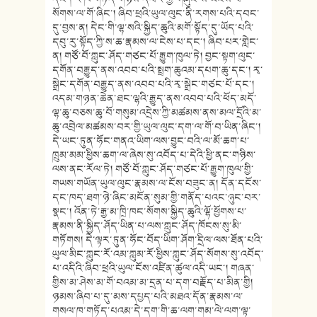
སོགས་ལ་གོ་ཞིང་། ཞིབ་ཕྲའི་ཡུལ་ལུང་ནི་རགས་པའི་དབང་
དུ་བྱས་ན། དེང་གི་ལྷ་སའི་སྐྱིད་ཆུའི་མགོ་སྟོད་དུ་ཡོད་པའི་
དབུ་རུ་སྟོད་ཀྱི་ས་ཆ་རྣམས་ལ་ངེས་པ་དང་། ཞིབ་པར་གླེང་
ན། གཙོ་བོ་ཀླུང་ཤོད་གཙང་པོ་རྒྱུག་ཁུལ་ཏེ། བྱང་སྟག་ལུང་
དགོན་བརྒྱུད་ནས་འབབ་པའི་སྤྲག་ཆུའམ་དཔག་ཆུ་དང་། རྭ་
སྒྲེང་དགོན་བརྒྱུད་ནས་འབབ་པའི་རྭ་སྒྲེང་གཙང་པོ་དང་།
འདམ་གཉན་ཆེན་ཐང་ལྷའི་རྒྱུད་ནས་འབབ་པའི་ཕོད་མདོ་
ལྷ་ཆུ་བཅས་ཆུ་བོ་གསུམ་འདྲེས་ཀྱི་མཚམས་ནས་མལ་དྲོའི་མ་
ཆུ་འབྲེལ་མཚམས་བར་གྱི་ཡུལ་ལུང་དག་ལ་གོ་བ་ཡིན་ཞིང་།
དེ་ཡང་ཏུན་ཧོང་གནའ་ཡིག་ལས་བྱུང་བའི་ལ་མོ་ཆག་པ་
ཁྲུམ་མམ་ཕྱིས་ཆག་ལ་ཞེས་སུ་འབོད་པ་དེའི་ཕྱི་ནང་གཉིས་
ལས་ནང་རོལ་ཏེ། གཙོ་བོ་ཀླུང་ཤོད་གཙང་པོ་རྒྱུག་ཁུལ་གྱི་
གཡས་གཡོན་ཡུལ་ལུང་རྣམས་ལ་ངོས་བཟུང་ན། དོན་དངོས་
དང་ཁད་ཐག་ཉེ་ཞིང་མངོན་སུམ་གྱི་གནོད་པའང་ཉུང་བར་
སྣང་། འོན་ཏེ་རྒྱ་མ་ཁྲི་ཁང་སོགས་སྐྱིད་ཆུའི་ལྷོ་ཕྱོགས་པ་
རྣམས་ནི་སྐྱིད་ཤོད་ཡིན་པ་ལས་ཀླུང་ཤོད་ཁོངས་སུ་མི་
གཏོགས། དེ་ལྟར་ཏུན་ཧོང་བོད་ཡིག་ཤོག་དྲིལ་ལས་ཐོན་པའི་
ཡུལ་མིང་ཀླུང་རོ་འམ་ཀླུམ་རོ་ཕྱིས་ཀླུང་ཤོད་སོགས་སུ་འབོད་
པ་འདིའི་ཞིབ་ཕྲའི་ཡུལ་ངོས་འཛིན་ཚུལ་འདི་ཡང་། གཞན་
གྱིས་མ་ཤེས་མ་གོ་བའམ་མ་དྲན་པ་དག་བརྗོད་པ་མིན་གྱི།
ཉམས་ཞིབ་པ་དུ་མས་དཔྱད་པའི་མཐའ་དོན་རྣམས་ལ་
གསལ་ཁ་གཏོད་པའམ་དེ་དག་གི་ཆ་ལག་གམ་ལེ་ལག་ལྟ་