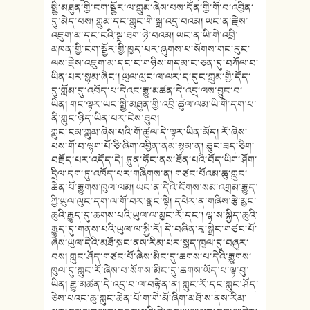
སྤྱི་མཐུན་གྱི་ངག་སྦྱོར་ལ་ཀླུམ་ཞེས་པས་དོན་གྱི་གོ་བ་འབྱིན་
དུ་མེད་པས། ཀླུམ་དང་ཀླུང་གི་སྒྲ་འདྲ་བའམ། ཡང་ན་རྗེས་
འཇུག་མ་དང་ངའི་སྒྲ་ཐག་ཉེ་བའམ། ཡང་ན་ཡི་གེ་འབྲི་
མཁན་གྱི་ངག་སྦྱོར་གྱི་ཁྱད་པར་ཞུགས་པ་སོགས་གང་རུང་
ལས་རྗེས་འཇུག་མ་དང་ང་གཉིས་གདམ་ང་ཅན་དུ་བཀོལ་བ་
ཡིན་པར་སྙམ་ཞིང་། ཡུལ་ལུང་ལ་ལར་ད་དུང་ཀླུམ་གྱི་དོད་
དུ་ཀློམ་དུ་འབོད་པ་དེའང་རྒྱུ་མཚན་དེ་འདྲ་ལས་བྱུང་བ་
ཡིན། གང་ལྟར་ཡང་སྤྱི་མཐུན་གྱི་འབྲི་ཚུལ་ལམ་ཡི་གེ་དག་པ་
ནི་ཀླུང་ཉིད་ཡིན་པར་ངེས་ཐུབ།
ཀླུང་ངམ་ཀླུམ་ཞེས་པའི་གོ་ཚུལ་དེ་ལྟར་ཡིན་མོད། རོ་ཞེས་
པས་གོ་བ་ལྷག་པོ་ཅི་ཞིག་འབྱིན་ནམ་སྙམ་ན། ཅུང་ཟད་ཅིག་
བརྗོད་པར་འདོད་དེ། ཏུན་ཧོང་ནས་ཐོན་པའི་བོད་ཡིག་ཤོག་
དྲིལ་དག་ཏུ་འཁོད་པར་གཞིགས་ན། གཙང་པོའམ་ཆུ་ཀླུང་
ཆེན་པོ་རྒྱུགས་ཁུལ་ལམ། ཡང་ན་དེའི་ངོགས་སམ་འགྲམ་རྒྱུད་
ཀྱི་ཡུལ་ལུང་དག་ལ་གོ་བར་སྣང་སྟེ། དཔེར་ན་གཞིས་རྩེ་མྱང་
ཆུའི་རྒྱུད་དུ་ཆགས་པའི་ཡུལ་ལ་མྱང་རོ་དང་། ལྷ་ས་སྐྱིད་ཆུའི་
རྒྱུད་དུ་གནས་པའི་ཡུལ་ལ་སྐྱི་རོ། དེ་བཞིན་རྭ་སྒྲེང་གཙང་པོ་
ཞེས་ཡུལ་དེའི་མཐོ་སྐང་ནས་རིམ་པར་སྨད་ཁུལ་དུ་བཞུར་
བས། ཀླུང་ཤོད་གཙང་པོ་ཞེས་མིང་དུ་ཆགས་པ་དེའི་རྒྱུགས་
ཁུལ་དུ་ཀླུང་རོ་ཞེས་པ་སོགས་མིང་དུ་ཆགས་ཡོད་པ་ལྟ་བུ་
ཡིན། རྒྱུ་མཚན་དེ་འདྲ་བ་ལ་བརྟེན་ན། ཀླུང་རོ་དང་ཀླུང་ཤོད་
ཅེས་པའང་ཆུ་ཀླུང་ཆེན་པོ་ག་གེ་མོ་ཞིག་མཐོ་ས་ནས་རིམ་