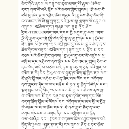
སེང་གེའི་ཞབས་ལ་གཏུགས་ནས་མཁན་པོ་ཞུས་”⑾ཞེས་
དང་། སྒམ་པོ་བའི་སློབ་མའི་སྐབས་གླེང་སྐབས། “རྗེ་སྒམ་པོ་
བའི་བུ་ཆེན་རྣལ་འབྱོར་ཆོས་གཡུང་ནི། ཀླུངས་ཤོད་རོང་གི་
ངལ་མངར་ཡོ་མི་ཀླུ་ཕྱུག་བྱ་བའི་སྲས་སུ། ལྕགས་ཕོ་འབྲུག་ལ་
འཁྲུངས་”⑿ཞེས་དང་། གཞན་ཡང་ཏུན་ཧོང་ཤོག་
དྲིལp.T1287(309)སད་མར་དཀར་གྱི་མགུར་གླུ་ལས། “མལ་
ཏྲོ་ནི་ཀླུམ་དང་ཉེ། །སྐྱི་སེར་ནི་སྤུ་རུ་མུ །”ཞེས་དང་། 《དེབ་
ཐེར་སྔོན་པོ་》ལས། “སླར་འབྲི་ཁུང་དུ་འོངས། ཀླུང་ཤོད་དར་
ཆོས་སྡིངས་བཏབ་”⒀ཅེས་དང་། སྟག་ལུང་པ་སློབ་མ་དང་
བཅས་པའི་སྐོར་གླེང་སྐབས། “བྱ་ཡུལ་དུ་མར་མེ་འཛུགས་སུ་
འགྲོ་བ་དང་འགྲོགས་ནས་བྱོན་པས་ཅོམ་ཐང་དུ་སླེབ། ཅོམ་པ་
དང་ཕོད་མདོ་བ་བཙས་མའི་དུས་སུ་འདུག ཉན་པའི་སྨན་པ་
གཅིག་ན་རེ། ངེད་ཀྱི་ཡུལ་བ་ཕ་སྤུན་ཁ་ཅིག་ཚྭ་ཁྱེར་ནས་ཕག་
མོ་གྲུའི་སྒོ་ཁར་འགྲིམ་པ་ཡིན་ཟེར་བས་ཁོང་དང་འགྲོགས་
ནས་ཀླུངས་ཤོད་ལ་ལམ་བཏོད་དེ་ཉན་དུ་བྱོན་”⒁ཞེས་དང་།
སྟག་ལུང་པ་དེ་ཉིད་“དཔལ་ཕག་མོ་གྲུ་པ་གཤེགས་ནས་ཟླ་
བ་གཅིག་ཕག་མོ་གྲུར་བཞུགས་ནས་དཔོན་ཕག་དང་ཡོན་
བདག་རྨོག་སྒོམ་ལ་སོགས་དང་འགྲོགས་ནས་མལ་གྲོ་ལ་བྱོན་
ཏེ་འཆད་ཁ་བ་ལ་ཆོས་གསན། དེ་ནས་ཀླུང་ཤོད་ན་ཡང་
བཀའ་གདམས་པ་འགའ་ཞིག་དང་འགྲོགས་ནས་བྱོན་
པས་”⒂ཞེས་དང་། 《བཀའ་གདམས་ཆོས་འབྱུང་གསལ་བའི་
སྒྲོན་མེ་》ལས། “སྤྱན་སྔ་ན་རེ། ངས་ཀླུངས་ཤོད་མདར་སྒོམ་