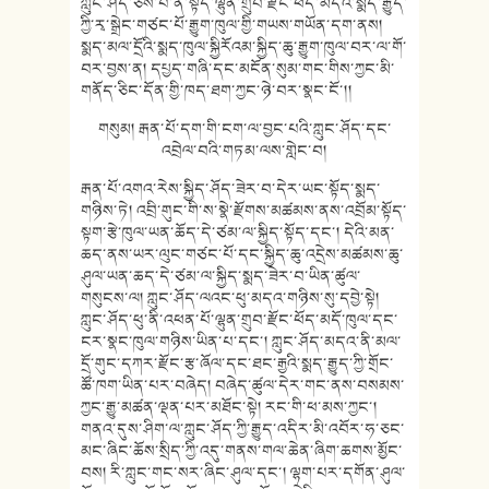
ཀླུང་ཤོད་ཅེས་པ་ནི་སྟོད་ལྷུན་གྲུབ་རྫོང་ཕོད་མདོའི་སྨད་རྒྱུད་
ཀྱི་རྭ་སྒྲེང་གཙང་པོ་རྒྱུག་ཁུལ་གྱི་གཡས་གཡོན་དག་ནས།
སྨད་མལ་དྲོའི་སྨད་ཁུལ་སྐྱིརོའམ་སྐྱིད་ཆུ་རྒྱུག་ཁུལ་བར་ལ་གོ་
བར་བྱས་ན། དཔྱད་གཞི་དང་མངོན་སུམ་གང་གིས་ཀྱང་མི་
གནོད་ཅིང་དོན་གྱི་ཁད་ཐག་ཀྱང་ཉེ་བར་སྣང་ངོ་།།
གསུམ། རྒན་པོ་དག་གི་ངག་ལ་བྱང་པའི་ཀླུང་ཤོད་དང་
འབྲེལ་བའི་གཏམ་ལས་གླེང་བ།
རྒན་པོ་འགའ་རེས་སྐྱིད་ཤོད་ཟེར་བ་དེར་ཡང་སྟོད་སྨད་
གཉིས་ཏེ། འབྲི་གུང་གི་ས་སྣེ་རྫོགས་མཚམས་ནས་འབྲོམ་སྟོད་
སྟག་རྩེ་ཁུལ་ཡན་ཆོད་དེ་ཙམ་ལ་སྐྱིད་སྟོད་དང་། དེའི་མན་
ཆད་ནས་ཡར་ལུང་གཙང་པོ་དང་སྐྱིད་ཆུ་འདྲེས་མཚམས་ཆུ་
ཤུལ་ཡན་ཆད་དེ་ཙམ་ལ་སྐྱིད་སྨད་ཟེར་བ་ཡིན་ཚུལ་
གསུངས་ལ། ཀླུང་ཤོད་ལའང་ཕུ་མདའ་གཉིས་སུ་དབྱེ་སྟེ།
ཀླུང་ཤོད་ཕུ་ནི་འཕན་པོ་ལྷུན་གྲུབ་རྫོང་ཕོད་མདོ་ཁུལ་དང་
ངར་སྣང་ཁུལ་གཉིས་ཡིན་པ་དང་། ཀླུང་ཤོད་མདའ་ནི་མལ་
དྲོ་གུང་དཀར་རྫོང་རྩ་ཞོལ་དང་ཐང་རྒྱའི་སྨད་རྒྱུད་ཀྱི་གྲོང་
ཚོ་ཁག་ཡིན་པར་བཞེད། བཞེད་ཚུལ་དེར་གང་ནས་བསམས་
ཀྱང་རྒྱུ་མཚན་ལྡན་པར་མཐོང་སྟེ། རང་གི་ཕ་མས་ཀྱང་།
གནའ་དུས་ཤིག་ལ་ཀླུང་ཤོད་ཀྱི་རྒྱུད་འདིར་མི་འབོར་ཧ་ཅང་
མང་ཞིང་ཆོས་སྲིད་ཀྱི་འདུ་གནས་གལ་ཆེན་ཞིག་ཆགས་མྱོང་
བས། རི་ཀླུང་གང་སར་ཞིང་ཤུལ་དང་། ལྷག་པར་དགོན་ཤུལ་