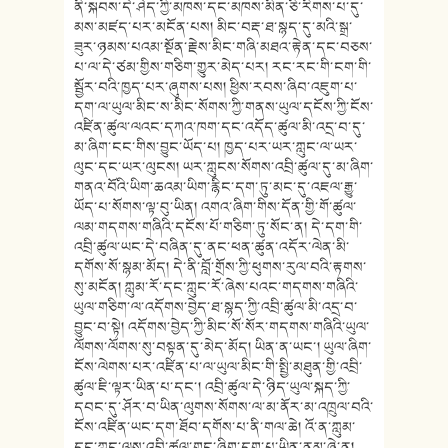
ནི་སྐབས་དེ་ཤེད་ཀྱི་མཁས་དང་མཁས་མིན་ཅི་རིགས་པ་དུ་
མས་མཛད་པར་མངོན་པས། མིང་བརྡ་ཐ་སྙད་དུ་མའི་སྒྲ་
ཟུར་ཉམས་པའམ་སྔོན་རྗེས་མིང་གཞི་མཐའ་རྟེན་དང་བཅས་
པ་ལ་དེ་ཙམ་གྱིས་གཅིག་གྱུར་མེད་པར། རང་རང་གི་ངག་གི་
སྦྱོར་བའི་ཁྱད་པར་ཞུགས་པས། ཕྱིས་རབས་ཞིབ་འཇུག་པ་
དག་ལ་ཡུལ་མིང་ས་མིང་སོགས་ཀྱི་གནས་ཡུལ་དངོས་ཀྱི་ངོས་
འཛིན་ཚུལ་ལའང་དཀའ་ཁག་དང་འདོད་ཚུལ་མི་འདྲ་བ་དུ་
མ་ཞིག་ངང་གིས་བྱུང་ཡོད་པ། ཁྱད་པར་ཡར་ཀླུང་ལ་ཡར་
ལུང་དང་ཡར་ལུངས། ཡར་ཀླུངས་སོགས་འབྲི་ཚུལ་དུ་མ་ཞིག་
གནའ་བོའི་ཡིག་ཆའམ་ཡིག་རྙིང་དག་ཏུ་མང་དུ་འཇལ་རྒྱུ་
ཡོད་པ་སོགས་ལྟ་བུ་ཡིན། འགའ་ཞིག་གིས་དོན་གྱི་གོ་ཚུལ་
ལམ་གདགས་གཞིའི་དངོས་པོ་གཅིག་ཏུ་སོང་ན། དེ་དག་གི་
འབྲི་ཚུལ་ཡང་དེ་བཞིན་དུ་ནང་ཕན་ཚུན་འདོར་ལེན་མི་
དགོས་སོ་སྙམ་མོད། དེ་ནི་བློ་གྲོས་ཀྱི་ཕུགས་རུལ་བའི་རྟགས་
སུ་མངོན། ཀླུམ་རོ་དང་ཀླུང་རོ་ཞེས་པའང་གདགས་གཞིའི་
ཡུལ་གཅིག་ལ་འདོགས་བྱེད་ཐ་སྙད་ཀྱི་འབྲི་ཚུལ་མི་འདྲ་བ་
བྱུང་བ་སྟེ། འདོགས་བྱེད་ཀྱི་མིང་སོ་སོར་གདགས་གཞིའི་ཡུལ་
ལོགས་ལོགས་སུ་བསྟན་དུ་མེད་མོད། ཡིན་ན་ཡང་། ཡུལ་ཞིག་
ངོས་ལེགས་པར་འཛིན་པ་ལ་ཡུལ་མིང་གི་སྤྱི་མཐུན་གྱི་འབྲི་
ཚུལ་ཇི་ལྟར་ཡིན་པ་དང་། འབྲི་ཚུལ་དེ་ཉིད་ཡུལ་སྐད་ཀྱི་
དབང་དུ་ཤོར་བ་ཡིན་ལུགས་སོགས་ལ་མ་ནོར་མ་འཁྲུལ་བའི་
ངོས་འཛིན་ཡང་དག་ཐོབ་དགོས་པ་ནི་གལ་ཆེ། འོ་ན་ཀླུམ་
དང་ཀླུང་ལས་འབྲི་ཚུལ་གང་ཞིག་དག་པ་ཡིན་ནམ་ཞེ་ན།