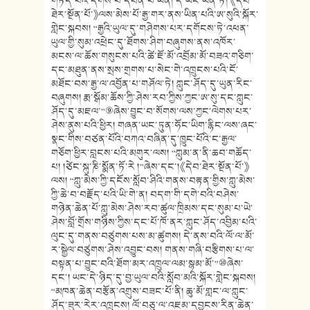
གཏོད་པའི་དགོས་པ་དབེན་པ་ཡིན། དེ་ཡང་ཡིན་ཏེ། 《དེབ་
ཐེར་སྔོན་པོ་》ལས་མེས་པོ་རྒྱ་གར་ནས་ཡིན་པའི་ཨ་སུའི་སྐོར་
གླེང་སྐབས། “རྒྱའི་ཡུལ་དུ་གཤེགས་པར་དགོངས་ཏེ་འཕན་
ཡུལ་གྱི་སུམ་འཕྲེང་དུ་ཐོགས་ཤིག་བཞུགས་ནས་འཁོར་
མངས་ལ་ཆོས་གསུངས་པའི་ཚེ་ཇོ་མོ་འབྲོམ་མོ་བཟའ་གཅིག་
དང་མཐུན་ནས་སྲས་གྲགས་པ་སེང་གེ་འཁྲུངས་པའི་ངོ་
མཐོང་བས་རྒྱ་ལ་འབྱོན་པ་གཤོལ་ཏེ། ཀླུང་ཤོད་དུ་ཡུན་རིང་
བཞུགས། རྨ་སྒོམ་ཆོས་ཀྱི་ཤེས་རབ་ཀྱིས་ཀྱང་ཨ་སུ་དང་ཀླུང་
ཤོད་དུ་མཇལ་”⑨ཞེས་བྱུང་བ་སོགས་ལས་ཀྱང་ལེགས་པར་
ཤེས་ནུས་པའི་ཕྱིར། གཞན་ཡང་ཏུན་ཧོང་ཡིག་རྙིང་ལས་ཞང་
སྣང་གིས་བཙན་པོའི་བཀའ་བཞིན་དུ་ཁྱུང་པོའི་ང་རྒྱལ་
གཅོག་ཕྱིར་བླངས་པའི་མགུར་ལས། “ཀླུམ་ན་ནི་ཆབ་གཆོད་
པ། །ཙེང་སྐུ་ཎི་སྨོན་ཏོ་རེ །”ཞེས་དང་།《དེབ་ཐེར་སྔོན་པོ་》
ལས། “ཀླུ་མེས་ཀྱི་དངོས་སློབ་ཤིའི་གནས་བརྟན་གྱིས་ཀླུ་མེས་
ཀྱི་ཆེ་བ་བརྗོད་པའི་ཡི་གེ་ན། བདག་གི་དགེ་བའི་བཤེས་
གཉེན་ཆེན་པོ་ཀླུ་མེས་ཤེས་རབ་ཚུལ་ཁྲིམས་དང་སུམ་པ་ཡེ་
ཤེས་བློ་གྲོས་གཉིས་ཀྱིས་དང་པོ་ཁོ་ནར་ཀླུང་ཤོད་འབྱིམ་པའི་
ལུང་དུ་གནས་བཙུགས་པས་མ་ཚུགས། དེ་ནས་བའི་ལོ་ལ་མོ་
ར་སྒྱེལ་བཙུགས་ཤེས་འབྱུང་བས། གནས་གཞི་བརྩིགས་པ་ལ་
བསྟན་པ་བྱུང་བའི་ཐོག་མར་འཁྲུལ་ལམ་སྙམ་མོ་”⑩ཞེས་
དང་། ཡང་དེ་ཉིད་དུ་བྱ་ཡུལ་བའི་སློབ་མའི་སྐོར་གླེང་སྐབས།
“མཁན་ཆེན་བརྩོན་འགྲུས་བཟང་པོ་ནི། ཆུ་མོ་གླང་ལ་ཀླུང་
ཤོད་ཟུར་རེར་འཁྲུངས། ལོ་བཅུ་ལ་འཇམ་དབྱངས་རིན་ཆེན་