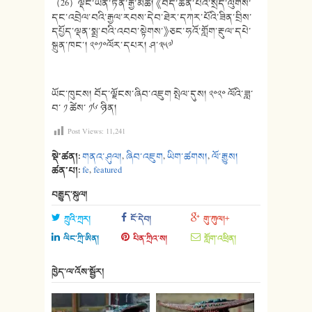
（26）ལྡོང་ཡོན་ཏན་རྒྱ་མཚོ། 《བོད་ཆེན་པོའི་སྲིད་ལུགས་
དང་འབྲེལ་བའི་རྒྱལ་རབས་དེབ་ཐེར་དཀར་པོའི་ཟིན་བྲིས་
དཔྱོད་ལྡན་སྨྲ་བའི་འབབ་སྟེགས་》ཅང་ཧའོ་གློག་རྡུལ་དཔེ་
སྐྲུན་ཁང་། ༢༠༡༠ལོར་དཔར། ཤ་༣༥༧
ཡོང་ཁུངས། བོད་ལྗོངས་ཞིབ་འཇུག སྤེལ་དུས། ༢༠༢༠ ལོའི་ཟླ་
བ་ ༡ ཚེས་ ༡༦ ཉིན།
Post Views:
11,241
སྡེ་ཚན།:
གནའ་ཤུལ།
,
ཞིབ་འཇུག
,
ཡིག་ཚགས།
,
ལོ་རྒྱུས།
ཚན་པ།:
fe
,
featured
བརྒྱུད་སྐུལ།
ཀྲུའི་ཀྲར།
ངོ་དེབ།
གུ་ཀུལ།+
ལིང་ཀྲི་ཨིན།
པིན་ཀྲིའ་ས།
གློག་འཕྲིན།
ཁྱེད་ལ་འོས་སྦྱོར།