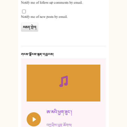
Notify me of follow-up comments by email.
Notify me of new posts by email.
གངས་ལྗོངས་སྙན་དབྱངས།
ཨ་མའི་ཕྱག་ཟུང་།
བཀྲ་ཤིས་ཕུན་ཚོགས།