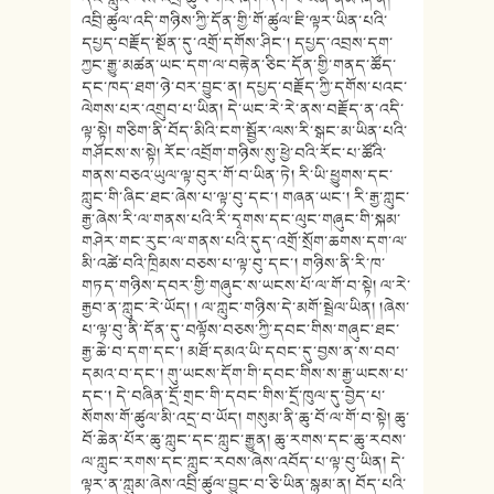
འབྲི་ཚུལ་འདི་གཉིས་ཀྱི་དོན་གྱི་གོ་ཚུལ་ཇི་ལྟར་ཡིན་པའི་
དཔྱད་བརྗོད་སྔོན་དུ་འགྲོ་དགོས་ཤིང་། དཔྱད་འབྲས་དག་
ཀྱང་རྒྱུ་མཚན་ཡང་དག་ལ་བརྟེན་ཅིང་དོན་གྱི་གནད་ཚོད་
དང་ཁད་ཐག་ཉེ་བར་བྱུང་ན། དཔྱད་བརྗོད་ཀྱི་དགོས་པའང་
ལེགས་པར་འགྲུབ་པ་ཡིན། དེ་ཡང་རེ་རེ་ནས་བརྗོད་ན་འདི་
ལྟ་སྟེ། གཅིག་ནི་བོད་མིའི་ངག་སྦྱོར་ལས་རི་སྒང་མ་ཡིན་པའི་
གཤོངས་ས་སྟེ། རོང་འབྲོག་གཉིས་སུ་ཕྱེ་བའི་རོང་པ་ཚོའི་
གནས་བཅའ་ཡུལ་ལྟ་བུར་གོ་བ་ཡིན་ཏེ། རི་ཡི་ཕྱུགས་དང་
ཀླུང་གི་ཞིང་ཐང་ཞེས་པ་ལྟ་བུ་དང་། གཞན་ཡང་། རི་རྒྱ་ཀླུང་
རྒྱ་ཞེས་རི་ལ་གནས་པའི་རི་དྭགས་དང་ལུང་གཞུང་གི་སྐམ་
གཤེར་གང་རུང་ལ་གནས་པའི་དུད་འགྲོ་སྲོག་ཆགས་དག་ལ་
མི་འཚེ་བའི་ཁྲིམས་བཅས་པ་ལྟ་བུ་དང་། གཉིས་ནི་རི་ཁ་
གཏད་གཉིས་དབར་གྱི་གཞུང་ས་ཡངས་པོ་ལ་གོ་བ་སྟེ། ལ་རེ་
རྒྱབ་ན་ཀླུང་རེ་ཡོད། ། ལ་ཀླུང་གཉིས་དེ་མགོ་སྦྲེལ་ཡིན། །ཞེས་
པ་ལྟ་བུ་ནི་དོན་དུ་བལྟོས་བཅས་ཀྱི་དབང་གིས་གཞུང་ཐང་
རྒྱ་ཆེ་བ་དག་དང་། མཐོ་དམའ་ཡི་དབང་དུ་བྱས་ན་ས་བབ་
དམའ་བ་དང་། གུ་ཡངས་དོག་གི་དབང་གིས་ས་རྒྱ་ཡངས་པ་
དང་། དེ་བཞིན་དྲོ་གྲང་གི་དབང་གིས་དྲོ་ཁུལ་དུ་བྱེད་པ་
སོགས་གོ་ཚུལ་མི་འདྲ་བ་ཡོད། གསུམ་ནི་ཆུ་བོ་ལ་གོ་བ་སྟེ། ཆུ་
བོ་ཆེན་པོར་ཆུ་ཀླུང་དང་ཀླུང་རྒྱུན། ཆུ་རགས་དང་ཆུ་རབས་
ལ་ཀླུང་རགས་དང་ཀླུང་རབས་ཞེས་འབོད་པ་ལྟ་བུ་ཡིན། དེ་
ལྟར་ན་ཀླུམ་ཞེས་འབྲི་ཚུལ་བྱུང་བ་ཅི་ཡིན་སྙམ་ན། བོད་པའི་