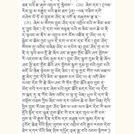
ཅན་པའི་ཇ་ཞུས་འབུལ་དུ་སླེབས་” （24）ཞེས་དང་། 《ལམ་
རིམ་བླ་མ་བརྒྱུད་པའི་རྣམ་ཐར་》དུ། “ལན་གཅིག་དགེ་
བཤེས་པོ་ཏོ་བ་ཀླུངས་ཤོད་ན་འགོ་ན་བཞུགས་རྩ་ན་”
（25）ཞེས་པ་སོགས་ཀླུང་ཤོད་དང་འབྲེལ་བའི་ས་མིང་མང་
དུ་བྱུང་ཞིང་། དེ་དག་ལས་བསྟན་པའི་ས་མིང་ཕལ་ཆེ་བ་ནི་
ད་ལྟའང་མ་ནོར་མ་འཁྲུལ་བར་ངོས་འཛིན་དུ་ཡོད་ལ། རྭ་
སྒྲེང་བ་ཆོས་ཀྱང་ཡུལ་དེ་དག་ལ་ངར་དང་རོང་། ཀླུང་ཤོད་
སོགས་སུ་འབོད་བཞིན་ཡོད་པ་དཔེར་ན། ཀླུང་ཤོད་ཁྲ་བ་ཁ་
ནི་ད་ལྟའི་མལ་དྲོ་རྩེ་ཞོལ་ཤང་ཐ་རྒྱས་གྲོང་ཆོའི་ཤར་ཕྱོགས་
རི་འདབས་ན་ཡོད་མུས་དང་། ཀླུང་ཤོད་སྙུག་རུམ་ནི་རྩེ་ཞོལ་
ཤང་ཕྱི་ནང་གྲོང་ཆོའི་ཤར་ཕྱོགས་སྙུག་རུམ་བྱ་བའི་ལུང་པའི་
མདོ་ཡི་ཉིན་ལྡེབས་སུ་ཡོད་ཅིང་། ད་ལྟ་གྱང་གོག་ལས་མཇལ་
རྒྱུ་མེད་ཀྱང་དེའི་མིང་མ་ཉམས་པར་ཡོད་པ། ན་འགོ་ཞེས་
པའང་དེང་གི་རྩེ་ཞོལ་ཤང་གེ་ཧོར་གྲོང་ཆོའི་ནུབ་བྱང་དུ་
ཡོད་པའི་རལ་ནང་ཞེས་པའི་ལུང་ཚོའི་མདར་ཡོད་ལ། དེང་
ཁ་སྐད་དུ་ན་ཀོང་ཞེས་འབོད་པ་ལྟ་བུ་ཡིན། ཡུལ་དེ་དག་ནི་
བལྟོས་བཅས་ཀྱིས་ཞིང་ལས་དར་འཕེལ་ཆེ་བ་ཞིག་ཡིན། དེའི་
ཕྱིར་ཀླུང་རོའམ་ཀླུང་ཤོད་ཅེས་པ་ཡང་ཕལ་ཆེར་དེང་གི་མལ་
དྲོའི་སྟོད་དང་ལྷུན་གྲུབ་རྫོང་གི་ངར་ནང་ཁུལ་ལ་གོ་བར་
བྱས་ན་ལོ་རྒྱུས་དོན་དངོས་དང་མཐུན་པར་སྙམ། དེས་ན་
《བོད་ཆེན་པོའི་སྲིད་ལུགས་དང་འབྲེལ་བའི་རྒྱལ་རབས་དེབ་
ཐེར་དཀར་པོའི་ཟིན་བྲིས་དཔྱོད་ལྡན་སྨྲ་བའི་འབབ་སྟེགས་》