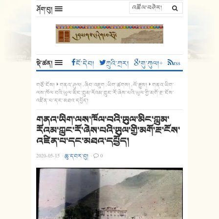
ཤོག་བུ།
སྡེ་ཚན།
ངོ་དེབ།
ཀྲུའི་ཀྲར།
གུ་ཀུལ།+
rss
གཙོ་ངོས།
གནའ་ཤུལ།
,
ཞིབ་འཇུག
,
ཡིག་ཚགས།
,
ལོ་རྒྱུས།
གནའ་ཡིག་
ལས་ཁོལ་བའི་ཡུལ་མིང་ཀླུམ་རོའམ་ཀླུང་རོ་ཞེས་པའི་ཡུལ་གྱི་མགོ་རྔ་ངོས་
འཛིན་པ་དང་མཐའ་དཔྱོད།
གནའ་ཡིག་ལས་ཁོལ་བའི་ཡུལ་མིང་ཀླུམ་
རོའམ་ཀླུང་རོ་ཞེས་པའི་ཡུལ་གྱི་མགོ་རྔ་ངོས་
འཛིན་པ་དང་མཐའ་དཔྱོད།
2020-05-15
·
ཆུ་དབར་བུ།
·
0