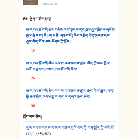
2026-07-31
31. ཕ་ཡུལ་ཡར་ཀླུང་།
རྩོམ་སྒྲིག་གཙོ་གནད།
32. ཨ་མ།
ས་དགའ་རྫོང་གི་རྫོང་གཞིས་འགྲོ་སྟངས་དང་ཁྲལ་འུལ་ཁྲིམས་གནོན།
33. འཛོམས་པའི་ལམ།
ཡུལ་སྡེ་དང་། རི། ལ། མཚོ། གཙང་པོ། ཞིང་འབྲོག་ཐོན་ཁུངས་དང་
ཐུན་མིན་ཐོན་ལས་སོགས་ཀྱི་སྐོར།
34. ཉི་མ་སེམས་ལ་ཞོག་དང་། - ཟླ་སྒྲོན།
13
35. ང་ཚོ་ཕན་ཚུན་མཇལ་ནས། - ཟླ་སྒྲོན།
ས་དགའ་རྫོང་གི་མིང་དང་ས་བབ་ཆགས་ཚུལ། བོད་ཀྱི་ཆབ་སྲིད་
འཕོ་འགྱུར་དང་ས་དགའ་རྫོང་གི་སྐོར།
36. ཟླ་གཞོན་སྙན་དབྱངས། - ཟླ་སྒྲོན།
26
37. མཚོ་སྔོན་པོ། - ཟླ་སྒྲོན།
ས་དགའ་རྫོང་གི་མིང་དང་ས་བབ་ཆགས་ཚུལ། རྫོང་གི་ལོ་རྒྱུས། བོད་
38. ཡབ་ཡུམ། - ཟླ་སྒྲོན།
ཀྱི་ཆབ་སྲིད་འཕོ་འགྱུར་དང་ས་དགའ་རྫོང་སྐོར།
36
39. དྲིལ་བུའི་སྐལ་སྒྲ། - ཟླ་སྒྲོན།
ཀློག་མང་ཤོས།
40. ང་ཚོ་ཕན་ཚུན་མཇལ་ནས། - ཟླ་སྒྲོན།
དུས་རབས་བདུན་པ་ནས་བཅུ་དགུའི་བར་གྱི་བརྡ་སྤྲོད་ཀྱི་དཔེ་ཐོ་
41. མཚན་ཚོགས་ཞབས་བྲོ་སྣ་མང་། - བོད་གཞས་ཕྱོགས་བསྒྲིགས།
འགའ།
(830,483)