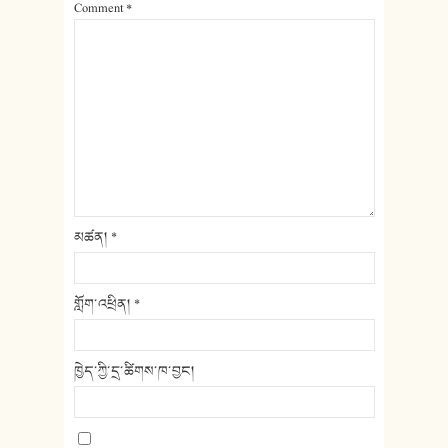
Comment
*
མཚན།
*
གློག་འཕྲིན།
*
ཁྱེད་ཀྱི་དྲ་ཚིགས་ཁ་བྱང།