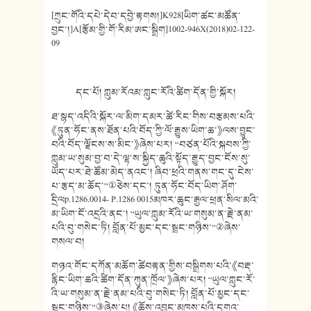
[ཀྲུང་གོའི་དཔེ་དེབ་དབྱེ་རྟགས།]K928[ཡིག་ཚང་མཚོན་
བྱང་།]A[རྩོམ་གྱི་གོ་རིམ་ཨང་སྒྲིག]1002-946X(2018)02-122-
09
དང་པོ། ཀླུམ་རོའམ་ཀླུང་རོའི་ཚིག་དོན་གྱི་སྐོར།
ཐ་སྙད་འདིའི་སྐོར་ལ་མིག་དམར་ཚེ་རིང་གིས་བརྩམས་པའི་
《ཏུན་ཧོང་ནས་ཐོན་པའི་བོད་ཀྱི་ལོ་རྒྱུས་ཡིག་ཆ་》ལས་བྱུང་
བའི་བོད་ལྗོངས་ས་མིང་》ཞེས་པར། “བཙན་པོའི་སྐབས་ཀྱི་
ཀླུམ་ཡ་སུམ་བྱ་བ་དེ་ལྷ་ས་སྐྱིད་ཆུའི་སྟོད་རྒྱུད་བྱང་ངོས་སུ་
ཡོད་པར་ཐེ་ཚོམ་མེད་ནའང་། ཞིབ་ཕྲའི་གནས་གང་དུ་ངེས་
པ་རྩད་མ་ཆོད་”①ཅེས་དང་། ཏུན་ཧོང་བོད་ཡིག་ཤོག་
དྲིལp.1286.0014- P.1286 0015མཁར་ཆུང་རྒྱལ་ཕྲན་སིལ་མའི་
མ་ཡིག་ངོ་འདྲའི་ནང་། “ཡུལ་ཀླུམ་རོའི་ཡ་གསུམ་ན་རྗེ་ནམ་
པའི་བུ་གསེང་ཏི། བློན་པོ་མྱང་དང་སྦྲང་གཉིས་”②ཞེས་
གསལ་བ།
གཉའ་གོང་དཀོན་མཆོག་ཚེབརྟན་གྱིས་བསྒྲིགས་པའི་《བརྡ་
རྙིང་ཡིག་ཆའི་ཚིག་དོན་ཀུན་ཁྲོལ་》ཞེས་པར། “ཡུལ་ཀླུང་རོ་
འི་ཡ་གསུམ་ན་རྗེ་ནམ་པའི་བུ་གསེང་ཏི། བློན་པོ་མྱང་དང་
སྦྲང་གཉིས་”③ཞེས་པ། 《ཆོས་འབྱུང་མཁས་པའི་དགའ་