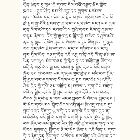
སྟོན་》ནང་དུ་ཡུལ་གྱི་དབང་རིས་བཅོ་བརྒྱད་སྐོར་གླེང་
སྐབས། “ཀླུང་ཤོད་ནམ་པོ་འདྲུ་དང་ཕྱུགས་མཚམས་
ཡུལ་”④ཞེས་དང་། ཡིག་ཆ་རྙིང་པ་ཁག་གཅིག་ལས་ཟིང་པོ་
རྗེ་སྟག་སྐྱ་བོའི་སྐབས་སུ་ཀླུམ་ཡ་གསུམ་ཞེས་དང་། ཡང་རྒྱལ་
ཕྲན་སིལ་མའི་དུས་རབས་ཀྱི་ས་ཁྲའི་དཔར་རིས་སུ་ཀླུམ་ཡ་
གསུམ་ཞེས་པ། བོད་ཀྱི་རྒྱལ་ཕྲན་སྐོར་གྱི་མ་ཡིག་བཤུས་མའི་
ནང་དུ་ཀླུང་རོ་ཞེས་བྱུང་བ་སོགས། དཔྱད་ཡིག་ཁག་ཏུ་ཀླུམ་
མམ་ཀླུང་ཞེས་རྗེས་འཇུག་མ་དང་ང་གཉིས་གདམ་ང་ལྟ་
བུར་བྲིས་ཡོད། གནད་དོན་འདི་འདྲ་བ་ནི་འདི་ཁོ་ན་ཙམ་མ་
ཡིན་པར་ཡུལ་མིང་གཞན་གྱི་སྟེང་དུའང་མཐོང་རྒྱུ་ཡོད་ལ།
འདི་ནི་གཙོ་བོར་སྒྲ་འདྲ་བའམ་སྒྲ་སྐྱེད་དབང་པོའི་འགུལ་
སྐྱོད་ཐག་ཉེ་བའམ། ཡང་ན་ཡུལ་ལུང་བྱེ་བྲག་པའི་ངག་སྦྱོར་
གྱི་ཁྱད་པར་ཞུགས་པ་སོགས་ལས་བྱུང་བར་སེམས། འདིའི་
ཤེས་བྱེད་ཀྱི་དཔེ་ཙམ་བརྗོད་ན། མཁས་པ་དག་གིས་མཛད་
པའི་རྭ་སྒྲེང་དགོན་གྱི་བྱུང་བའམ་ཡུལ་དེའི་གནས་བཤད་
སོགས་ཀྱི་དཔེ་ཆ་དུ་མར་ཡངཡ སྐབས་སོ་སོར་རྭ་སྒྲེང་དང་།
རེ་སྒྲེང་དངཡརས་སྒྲེང་སོགས་འབྲི་ཚུལ་མི་འདྲ་བ་མང་དུ་
བྱུང་བའང་དོན་དུ་ཡུལ་དེ་དང་ཐག་ཉེ་རིང་གང་རུང་ན་
འཚོབཞིན་པའི་སྐྱེ་བོ་དག་གི་ངག་གི་སྒྲ་འདོན་ཚུལ་གྱི་ཁྱད་
པར་ཤོར་བ་ལས་བྱུང་བ་ཡིན་གྱི། འབྲི་ཚུལ་འཐད་ལྡན་ནམ་
ཡོངས་གྲགས་སུ་སྤྱོད་པ་ནི་རྭ་སྒྲེང་ཞེས་པ་འདི་ཡིན་པ་དང་།
དེ་བཞིན་ཏུན་ཧོང་ཕུག་པ་སོགས་ནས་ཐོན་པའི་ཡིག་ཆ་དག་