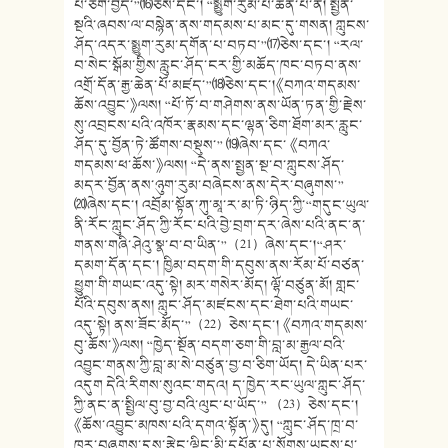
པ་ཅིག་བྱེད་”⒃ཅེས་དང་། “སྨྱུག་རུམ་པ་ཆེན་པོ་ནི། སྤྱན་
སྔའི་ཞབས་ལ་བསྙེན་ནས་གདམས་པ་མང་དུ་གསན། ཀླུངས་
ཤོད་འདར་སྨྱུག་རུམ་དགོན་པ་བཏབ་”⒄ཅེས་དང་། “རལ་
བ་སེང་སྒོམ་གྱིས་རླུང་ཤོད་ངར་གྱི་མཆོད་ཁང་བཏབ་ནས་
འགྲོ་དོན་རྒྱ་ཆེན་པོ་མཛད་”⒅ཅེས་དང་།《བཀའ་གདམས་
ཆོས་འབྱུང་》ལས། “པོ་ཏོ་བ་གཤེགས་ནས་ཡོན་ཏན་གྱི་རྗེས་
སུ་འབྲངས་པའི་འཁོར་རྣམས་དང་ལྷན་ཅིག་ཐོག་མར་རླུང་
ཤོད་དུ་བྱོན་ཏེ་ཚོགས་བསྡུས་” ⒆ཞེས་དང་ 《བཀའ་
གདམས་ཕ་ཆོས་》ལས། “དེ་ནས་སྤྱན་སྔ་བ་ཀླུངས་ཤོད་
མདར་བྱོན་ནས་ཉུག་རུམ་བཞེངས་ནས་དེར་བཞུགས་”
⒇ཞེས་དང་། འབྲོམ་སྟོན་ཀུ་མཱ་ར་མ་ཏི་ཉིད་ཀྱི་“གདུང་ཡུལ་
ནི་རོང་ཀླུང་ཤོད་ཀྱི་རོང་པའི་བྱེ་བྲག་དར་ཞེས་པའི་ནང་ན་
གནས་གཞི་ཤེའུ་སྣ་བ་བ་ཡིན་”（21）ཞེས་དང་།“ཤར་
དམག་དོན་དང་། ཁྱིམ་བདག་གི་དབུས་ནས་རོམ་པོ་བཙན་
ཕྱུག་གི་གཡང་འདུ་སྟེ། མར་གསེར་མོད། ལྷོ་བཙུན་མོ། གླང་
པོའི་དབུས་ནས། ཀླུང་ཤོད་མཛངས་དང་ཐེག་པའི་གཡང་
འདུ་སྟེ། ནས་ཟོང་མོད་”（22）ཅེས་དང་། 《བཀའ་གདམས་
བུ་ཆོས་》ལས། “ཁྱེད་སྔོན་བདག་ཅག་གི་བླ་མ་རྒྱལ་བའི་
འབྱུང་གནས་ཀྱི་བླ་མ་སེ་བཙུན་བྱ་བ་ཅིག་ཡོད། དེ་ཡིན་པར་
འདུག དེའི་རིགས་སུའང་གདའ། ད་ཁྱེད་རང་ཡུལ་ཀླུང་ཤོད་
ཀྱི་ནང་ན་སྤྱིལ་བུ་བྱ་བའི་ལུང་པ་ཡོད་” （23）ཅེས་དང་།
《ཆོས་འབྱུང་མཁས་པའི་དགའ་སྟོན་》དུ། “ཀླུང་ཤོད་ཁྲ་བ་
ཁར་བཞུགས་དུས་རྩེང་ལྡིང་མི་དཔོན་པ་སོགས་ཡངས་པ་