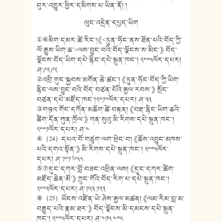
བུར་འགྱུར་ཕྱིར་དམིགས་པ་ཡིན་ནོ། །
ལུང་འདྲེན་དཔྱད་ཡིག
①⑥མིག་དམར་ཚེ་རིང་།《<ཏུན་ཧོང་ནས་ཐོན་པའི་བོད་ཀྱི་
ལོ་རྒྱུས་ཡིག་ཆ་>ལས་བྱུང་བའི་བོད་ལྗོངས་ས་མིང་》 བོད་
ལྗོངས་བོད་ཡིག་དཔེ་རྙིང་དཔེ་སྐྲུན་ཁང་། ༢༠༠༥ལོར་དཔར།
ཤ་༩༢ ༩༢
②འབྲི་གུང་སྐྱབས་མགོན་ཆེ་ཚང་། 《ཏུན་ཧོང་བོད་ཀྱི་ཡིག་
རྙིང་ལས་བྱུང་བའི་བོད་བཙན་པོའི་རྒྱལ་རབས་》 སྲོང་
བཙན་དཔེ་མཛོད་ཁང་།༢༠༡༠ལོར་དཔར། ཤ་༣༣
③གཉའ་གོང་དཀོན་མཆོག་ཚེ་བརྟན། 《བརྡ་རྙིང་ཡིག་ཆའི་
ཚིག་དོན་ཀུན་ཁྲོལ་》 ཀན་སུའུ་མི་རིགས་དཔེ་སྐྲུན་ཁང་།
༢༠༠༡ལོར་དཔར། ཤ་༤
④（24）དཔའ་བོ་གཙུག་ལག་ཕྲེང་བ། 《ཆོས་འབྱུང་མཁས་
པའི་དགའ་སྟོན་》 མི་རིགས་དཔེ་སྐྲུན་ཁང་། ༢༠༠༥ལོར་
དཔར། ཤ་༡༠༡ ༦༥༨
⑤⑦དུང་དཀར་བློ་བཟང་འཕྲིན་ལས། 《དུང་དཀར་ཚིག་
མཛོད་ཆེན་མོ་》 ཀྲུང་གོའི་བོད་རིག་པ་དཔེ་སྐྲུན་ཁང་།
༢༠༠༢ལོར་དཔར། ཤ་༡༢༣ ༡༢༣
⑧（25）ཡོངས་འཛིན་ཡེ་ཤེས་རྒྱལ་མཚན། 《ལམ་རིམ་བླ་མ་
བརྒྱུད་པའི་རྣམ་ཐར་》 བོད་ལྗོངས་མི་དམངས་དཔེ་སྐྲུན་
ཁང་། ༢༠༠༥ལོར་དཔར། ཤ་༤༡༥ ༤༠༥