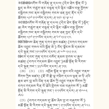
⑨⒀⒁⒂འགོས་ལོ་གཞོན་ནུ་དཔལ། 《དེབ་ཐེར་སྔོན་པོ་》
སྨད་མ སེར་གཙུག་ནང་བསྟན་དཔེ་རྙིང་འཚོལ་བསྡུ་ཕྱོགས་
བསྒྲིགས་ཁང་ནས་བསྒྲིགས། གངས་ཅན་ཁྱད་ནོར་དཔེ་
ཚོགས། ༥༡༧ ༢༠༡༠ལོར་དཔར། ཤ་༢༥༦ ༣༡ ༣༩ ༤༡
⑩⑾⑿འགོས་ལོ་གཞོན་ནུ་དཔལ། 《དེབ་ཐེར་སྔོན་པོ་》སྟོད་
ཆ། སེར་གཙུག་ནང་བསྟན་དཔེ་རྙིང་འཚོལ་བསྡུ་ཕྱོགས་
བསྒྲིགས་ཁང་ནས་བསྒྲིགས། གངས་ཅན་ཁྱད་ནོར་དཔེ་
ཚོགས། ༥༡༧ ༢༠༡༠ལོར་དཔར། ཤ་༦༧ ༢༨༣ ༤༡༨
⒃⒄⒅ལས་ཆེན་ཀུན་དགའ་རྒྱལ་མཚན། 《བཀའ་གདམས་
ཆོས་འབྱུང་གསལ་བའི་སྒྲོན་མེ་》 བོད་ལྗོངས་མི་དམངས་
དཔེ་སྐྲུན་ཁང་།༢༠༡༣ལོར་དཔར། ཤ་༤༧༠ ༢༨༢ ༢༨༣
⒆ངག་དབང་ཀུན་དགའ་བསོད་ནམས་གྲགས་པ་རྒྱལ་
མཚན། 《བཀའ་གདམས་ཆོས་འབྱུང་》མཚོ་སྔོན་མི་རིགས་
དཔེ་སྐྲུན་ཁང་། ༡༩༩༦ལོར་དཔར། ཤ་༡༢༣
（20）（21）（22）འབྲོམ་སྟོན་པ་རྒྱལ་བའི་འབྱུང་གནས་
སོགས་ཀྱིས་མཛད། 《ཇོ་བོ་རྗེ་ལྷ་གཅིག་དཔལ་ལྡན་ཨ་ཏི་ཤའི་
རྣམ་ཐར་བླ་མའི་ཡོན་ཏན་ཆོས་ཀྱི་འབྱུང་གནས་སོགས་ཀྱི་
བཀའ་གདམས་རིན་པོ་ཆེའི་གླེགས་བམ་བཞུགས་སོ་》 མཚོ་
སྔོན་མི་རིགས་དཔེ་སྐྲུན་ཁང་། ༢༠༡༢ལོར་དཔར། ཤ་༣༦༤༤༣
༧༦༦
（23）《བཀའ་གདམས་བུ་ཆོས་ཞེས་བྱ་བ་བཞུགས་སོ་》
མཚོ་སྔོན་མི་རིགས་དཔེ་སྐྲུན་ཁང་། ༢༠༡༢ལོར་དཔར། ཤ་༦༨༨