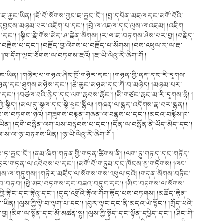
ཇ་རྐྱང་ཡིན། །ཇོ་བོ་སོགས་ཀྱང་ཇ་རྐྱང་ངོ༌། །བླ་དཔོན་མཇལ་དང་མགོ་བོའི་
་དབྱངས་མཉམ་པར་འཇོག་པ་དང༌། །བྲེ་ལ་འཇལ་དང་ལུས་ལ་འཇམ། །འཇིག་
ྗེ་དང༌། །སྙིང་རྗེ་གོས་མེད་ཤ་རྗེན་སོགས། །ར་ལ་ཇ་བཏགས་ཤེས་པར་བྱ། །བརྗེད་
ང་བརྗེས་པ་དང༌། །བརྗོད་བྱ་ལེགས་པ་བརྗོད་པ་སོགས། །བས་འཕུལ་ར་ལ་ཇ་
ཁ་དོག་ལྗང་སོགས་ལ་བཏགས་ཇའོ། །ཇ་ཡི་ལེའུ་རེ་ཞིག་གོ །
རྐྱང་ཡིན། །གཉེར་པ་གཉའ་ཤིང་ཁྲོ་གཉེར་དང༌། །གཉན་གྱི་ནད་དང་རི་དྭགས་
ཡི་མཉན་དང་ཐུགས་མཉེས་དང༌། །ཆེ་ཆུང་མཉམ་དང་ཀོ་བ་མཉེད། །མཉམ་པར་
དང༌། །བཙལ་བའི་རྙེད་དང་ལག་རྙབས་རྙོང༌། །མི་གཙང་རྙང་མ་རི་དྭགས་རྙི། །
་ཀྱི་སྙིད། །མལ་དུ་སྙལ་དང་སྙེ་ཕུང་སྙིལ། །གཞན་ལ་སྙད་འདོགས་རྣ་བར་སྙན། །
་སོགས་ས་བཏགས་ཉའོ། །གཟུགས་བརྙན་གཞན་ལ་བརྙས་པ་དང༌། །མངའ་བརྙེས་ཁ་
ན། །དགེ་བསྙེན་ལག་པས་བསྙབས་པ་དང༌། །དོན་ལ་བསྙོན་ནི་ཡོད་མེད་དང༌།
ལ་ས་ལ་ཉ་བཏགས་ཡིན། །ཉ་ཡི་ལེའུ་རེ་ཞིག་གོ །
ས་ཏ་རྐྱང་ངོ༌། །ནམ་ཞིག་གཏན་གྱི་གཏན་ཚིགས་ནི། །ལག་ཏུ་གཏད་དང་གཏོད་
་གཏར་གཏན་ལ་འབེབས་པ་དང༌། །མགོ་བོ་གཏུམ་དང་ཁོངས་སུ་གཏོགས། །ལབ་
ཞབས་ལ་གཏུགས། །གཏེར་མཛོད་ལ་སོགས་གས་འཕུལ་ཏའོ། །གདན་སོགས་བཏིང་
་བཏབ། །ཕྱེ་མར་བཏགས་དང་བཟའ་བཏུང་དང༌། །མིང་བཏགས་ལ་སོགས་
ྱི་རྟིང་དང་རྟིའུ་དང༌། །དུད་འགྲོའི་རྟོལ་གོག་རྟོད་པས་བཏགས། །མཆོད་རྟེན་
ཡིན། །ལུས་ཀྱི་ལྟེ་བ་ལྟག་པ་དང༌། །བུར་ལྟང་དང་ནི་མདའ་ཡི་ལྟོང༌། །གྲོད་པའི་
 །མིག་ལ་སྟོན་དང་མོ་མཚན་སྟུ། །ལུས་ཀྱི་སྟོད་དང་སྟོན་དཔྱིད་དང༌། །ཤིང་གི་