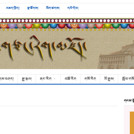
འཆད་ཁྲིད།
སྣ་ཚོགས།
ཡིག་ཚགས།
དཔེ་དེབ།
ནས་བཤད།
སྒྱུ་རྩལ།
ནང་རིག
བཟོ་རིག
གསོ་རིག
ལོ་རྒྱུས།
སློབ་གསོ
གངས་ལ