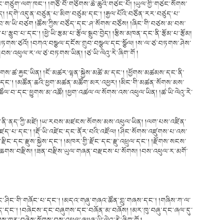
དང་གཙུག་ལག་ཁང༌། །གཙོ་བོ་གཙིགས་ཆེ་ཆུའི་གཙང་པོ། །ཡུལ་གྱི་གཙང་སོགས་
 །དགེ་འདུན་བཙུན་པ་མིག་བཙུམ་དང༌། །རྒྱལ་པོའི་བཙོན་རར་བཙུད་པ་
་བ་ས་ཡི་བཙག །ཚོས་ཀྱིས་བཙོད་དང་ཤ་སོགས་བཙོས། །ཞིང་གི་བཙས་མ་བས་
ད་པ་རྩུབ་པ་དང༌། །ཕྱེ་ཡི་རྩམ་པ་རྩོལ་སྒྲུབ་བྱེད། །རྩིས་མཁན་དང་ནི་རྩོམ་པ་རྩོམ།
པ་ར་བཏགས་ཙའོ། །བཀའ་བསྩལ་དངོས་གྲུབ་བསྩལ་དང་སྩོལ། །ས་ལ་ཙ་བཏགས་ཤེས་
། །བས་འཕུལ་ར་ལ་ཙ་བཏགས་ཡིན། །ཙ་ཡི་ལེའུ་རེ་ཞིག་གོ །
ས་ཚ་རྐྱང་ཡིན། །ངོ་མཚར་ལྷན་སྐྱེས་མཚེ་མ་དང༌། །ཕྱོགས་མཚམས་དང་ནི་
དང༌། །མཚོན་ཆའི་ཕྱག་མཚན་མཚོག་མར་འཕྱར། །མིང་གི་མཚན་སོགས་མས་
འཚོལ་བ་དང་ཕྱུགས་མ་འཚོ། །ཕྱག་འཚལ་ལ་སོགས་འས་འཕུལ་ཡིན། །ཚ་ཡི་ལེའུ་རེ་
ང་ནི་ནད་ཀྱི་མཛེ། །ཡ་རབས་མཛངས་སོགས་མས་འཕུལ་ཡིན། །ལག་པས་འཛིན་
པ་དང༌། །རྡོ་ཡི་འཛེང་དང་ནོར་བའི་འཛོལ། །ཤིང་སོགས་འཛུགས་པ་འས་
ི་རྫིང་དང་རྫུས་སྐྱེས་དང༌། །མཁར་གྱི་རྫོང་དང་རྫུ་འཕྲུལ་དང༌། །རྫོགས་སངས་
ོག་ཆགས་བརྫིས། །ཟན་བརྫིས་ཡུལ་གཞན་བརྫངས་པ་སོགས། །བས་འཕུལ་ར་མགོ་
ིང་གི་གཞོང་པ་དང༌། །མདའ་གཞུ་གཞའ་ཚོན་གླུ་གཞས་དང༌། །གཞིས་ཀ་ལ་
གད་དང༌། །བཞེངས་དང་བཞུགས་དང་བཞོན་མ་བཞོས། །མར་ཁུ་བཞུ་དང་ཞལ་དུ་