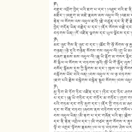
༼ཇ༽
བརྡུང་འཕྲོག་བྱེད་པའི་ཇག་པ་དང༌། །འཐུང་བའི་ཇ་ནི་
མཇིང༌། །མཇུག་མ་མཇེ་རྣམས་མས་འཕུལ་ལོ། །འཇམ
རྟེན་ལ་སོགས་འས་འཕུལ་ཇའོ། །རྗེ་བཙུན་དང་ནི་རྡོ་ར
བྱེད་གདོན་ཡིན་བརྗེད་པ་དང༌། །ནོར་སོགས་བརྗེ་ད
བཏགས་ཡིན། །རོ་འཛིན་ལྗགས་དང་ཡུལ་ལྗོངས་དང༌། །
༼ཉ༽
མང་ཉུང་གིས་ནི་ཉུང་བ་དང༌། །ཚོང་གི་ཉོ་སོགས་ཉ་
གཉན། །ཉེ་དུའི་གཉེན་སོགས་གས་འཕུལ་ལོ། །གྲུ་
བཞག་རྣམས་མས་འཕུལ་ལོ། །ཆུ་ཡི་རྙོག་མ་གསར་རྙིང་
སོ་རྙིལ་ལ་སོགས་ར་བཏགས་ཉའོ། །སྔོ་ཡི་གོ་སྙོད་ལུས
བསོད་སྙོམས་དུས་ཀྱི་སྙིགས་མ་དང༌། །སྔས་ལ་སྙེ
བརྙོགས་ཡོང་བའི་ལན། །བས་འཕུལ་ར་ལ་ཉ་བཏགས་ཡི
།ཇག་པའི་རྗེས་བསྙེགས་བསྙེན་སྒྲུབ་སོགས། །བས་འཕུ
༼ཏ༽
མུ་ཏིག་མེ་ཏོག་ཏིང་འཛིན་དང༌། །ཏིང་དང་ཏིང་ཤག
པ་དང༌། །ཆུ་ཡི་གཏིང་དང་གཏོར་མ་གཏོང༌། །ཁྲག
པའི་གཏམ་དང་གཏི་མུག་དང༌། །ནོར་གྱི་གཏའ་མ་
དང་ས་བོན་བཏབ། །ཞབས་ནས་བཏེགས་དང་གསོལ་བ
བས་འཕུལ་ཡིན། །མི་རྟག་པ་དང་གཞོན་པའི་རྟ། །རྗེས་ཀ
དང་ནི་རྟེན་འབྲེལ་དང༌། །མི་གཙང་རྟུག་སོགས་ར་རྟུག་
ལྟོ་བ་འགྲང་ལྟོགས་རྣམས། །ལ་ལ་ཏ་བཏགས་ཤེས་པར་བྱ།