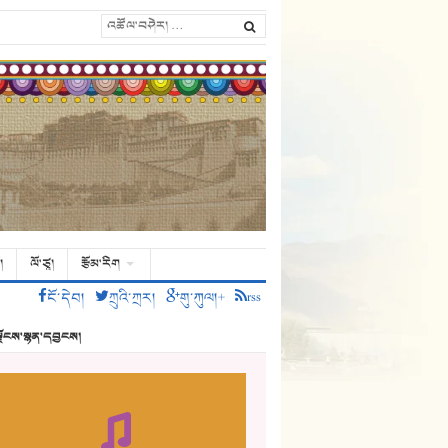
།
ལོ་ཙཱ།
རྩོམ་རིག
ངོ་དེབ།
ཀྲུའི་ཀྲར།
གུ་ཀུལ།+
rss
ྗོངས་སྙན་དབྱངས།