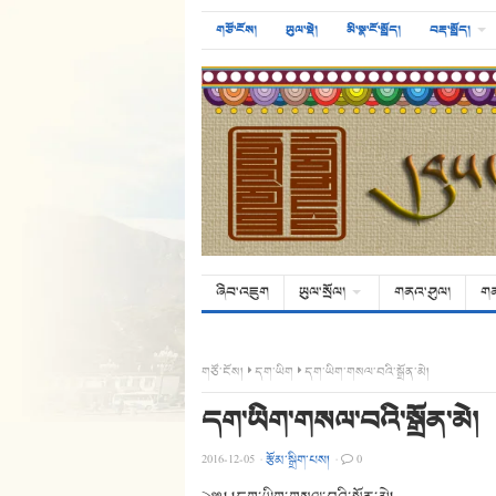
གཙོ་ངོས།
ཡུལ་སྡེ།
མི་སྣ་ངོ་སྤྲོད།
བརྡ་སྤྲོད།
ཞིབ་འཇུག
ཡུལ་སྲོལ།
གནའ་ཤུལ།
ག
གཙོ་ངོས།
དག་ཡིག
དག་ཡིག་གསལ་བའི་སྒྲོན་མེ།
དག་ཡིག་གསལ་བའི་སྒྲོན་མེ།
2016-12-05
·
རྩོམ་སྒྲིག་པས།
·
0