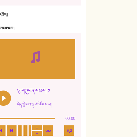
6. ཆོལ་གསུམ་བྲོ་གཞས། - སྒྲོན་གསལ།
ཁྲིད།
7. ལྷག་སྒྲོན་ལགས།
ང་རྣམ་ཐར།
8. ཆང་གཞས།
9. ཆང་གཞས། ༢
10. ཆང་གཞས། ༣
11. ལོ་གསར།
12. ལོ་གསར། ༢
ལྷ་གཞུང་རྣམ་ཐར། ༡
13. ཆུང་འདྲིས། - ཟླ་སྒྲོན།
བོད་ལྗོངས་ལྷ་མོ་ཚོགས་པ།
14. སྙིང་རྗེ་མོ། - ཚེ་འགྱུར་མེད།
00:00
15. ཤམ་པ་ལ་ཡི་སྲས་མོ།
16. ལྷ་བུ་དར་བུ།