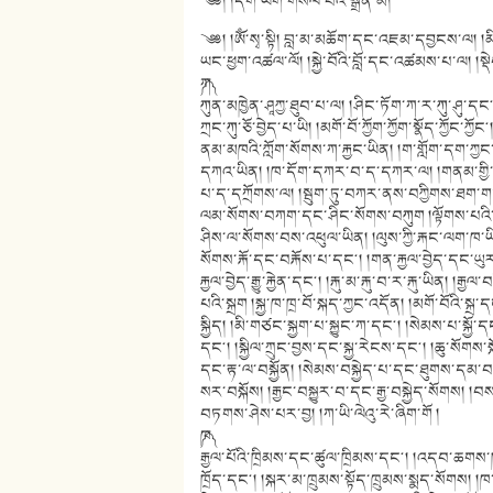
༄༅། །དག་ཡིག་གསལ་བའི་སྒྲོན་མེ།
༄༅། །ཨོཾ་སྭ་སྟི། བླ་མ་མཆོག་དང་འཇམ་དབྱངས་ལ། །
ཡང་ཕྱག་འཚལ་ལོ། །སྐྱེ་བོའི་བློ་དང་འཚམས་པ་ལ། །སྡ
༼ཀ༽
ཀུན་མཁྱེན་ཤཱཀྱ་ཐུབ་པ་ལ། །ཤིང་ཏོག་ཀ་ར་ཀུ་ཤུ་དང༌
ཀྲང་ཀུ་ཅོ་བྱེད་པ་ཡི། །མགོ་བོ་ཀྱོག་ཀྱོག་སྣོད་ཀྱོང
ནམ་མཁའི་ཀློག་སོགས་ཀ་རྐྱང་ཡིན། །ག་གློག་དག་
དཀའ་ཡིན། །ཁ་དོག་དཀར་བ་ད་དཀར་ལ། །གནམ་གྱི་ས
པ་ད་དཀྲོགས་ལ། །སྦུག་ཏུ་བཀར་ནས་བཀྱིགས་ཐག་ག
ལམ་སོགས་བཀག་དང་ཤིང་སོགས་བཀུག །ལྟོགས་པའི
ཤིས་ལ་སོགས་བས་འཕུལ་ཡིན། །ལུས་ཀྱི་རྐང་ལག་ཁ་ཡི་
སོགས་རྐོ་དང་བརྐོས་པ་དང༌། །གན་རྐྱལ་བྱེད་དང་ཡུ
རྐྱལ་བྱེད་རྒྱུ་རྐྱེན་དང༌། །རྐུ་མ་རྐུ་བ་ར་རྐུ་ཡིན། །ར
པའི་སྐྲག །སྐྱ་ཁ་ཁྲ་བོ་སྐད་ཀྱང་འདོན། །མགོ་བོའི་སྐ
སྐྱིད། །མི་གཙང་སྐྱག་པ་སྐྱུང་ཀ་དང༌། །སེམས་པ་སྐྱོ་
དང༌། །སྐྱིལ་ཀྲུང་བྱས་དང་སྐྱ་རེངས་དང༌། །ཆུ་སོགས་
དང་རྟ་ལ་བསྐྱོན། །སེམས་བསྐྱེད་པ་དང་ཐུགས་དམ་བ
སར་བསྐོས། །རྒྱང་བསྐྱུར་བ་དང་རྒྱ་བསྐྱེད་སོགས།
བཏགས་ཤེས་པར་བྱ། །ཀ་ཡི་ལེའུ་རེ་ཞིག་གོ །
༼ཁ༽
རྒྱལ་པོའི་ཁྲིམས་དང་ཚུལ་ཁྲིམས་དང༌། །འདབ་ཆགས་ཁྲ
ཁྲོད་དང༌། །སྐར་མ་ཁྲུམས་སྟོད་ཁྲུམས་སྨད་སོགས། །