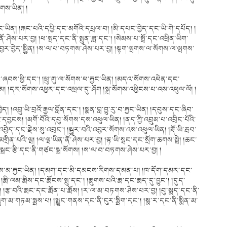
གས་ཡིན། །
ང་ཡིན། །རྐང་པའི་དཔྱི་དང་མགོའི་དཔྲལ་བ། །མི་དཔང་བྱེད་དང་ཡི་གེ་དཔོད། །
ེས་པར་བྱ། །ཕ་སྤད་དང་ནི་སྤུན་ཟླ་དང༌། །སེམས་པ་སྤྲོ་དང་འཕྲིན་ཡིག་
ྱང་དང་འབྱར་བྱེད་སྤྱིན། །ས་ལ་པ་བཏགས་ཤེས་པར་བྱ། །སྟག་ལྤགས་ལ་སོགས་ལ་ལྤགས་
དང་ཞབས་ཕྱི་དང༌། །ཕྲུ་གུ་ལ་སོགས་ཕ་རྐྱང་ཡིན། །མདའ་སོགས་འཕེན་དང་
དར་སོགས་འཕྱར་དང་འཕྲལ་དུ་ཤོག །སྐྲ་སོགས་འཕྱིངས་པ་འས་འཕུལ་ལོ། །
བྱེད། །འབྲུ་ཡི་བྲའོ་རྒྱལ་བློན་དང༌། །སྨན་བླ་བྱུ་རུ་བ་རྐྱང་ཡིན། །དབུས་དང་ཞིབ་
བྱངས། །མགོ་བོའི་དབུ་སོགས་དས་འཕུལ་ཡིན། །ནད་ཀྱི་འབྲུམ་པ་འབྲིང་པོའི་
ས་འབྱེད་དང་རྗེས་སུ་འབྲང༌། །སྦྱར་བའི་འབྱར་སོགས་འས་འཕུལ་ཡིན། །རྡོ་ཡི་རྦབ་
བ་མགྲིན་པའི་ལྦ། །ལ་ལྦ་ཡིན་ནོ་ཤེས་པར་བྱ། །རྟ་ཡི་སྦང་དང་སྲོག་ཆགས་སྦྲེ། །ཆང་
ར། །སྦྲང་རྩི་དང་ནི་གཙང་སྦྲ་སོགས། །ས་ལ་བ་བཏགས་ཤེས་པར་བྱ། །
ོགས་མ་རྐྱང་ཡིན། །དམག་དང་མི་དམངས་རིགས་དམན་པ། །ཁ་དོག་དམར་དང་
ལམ་རྨིས་དང་རྨོངས་སྤུ་དང༌། །རྨུགས་པའི་རྨ་དང་རྨད་དུ་བྱུང༌། །དུད་
་དང༌། །རྩ་བའི་རྨང་དང་རྨོན་པ་རྨོས། །ར་ལ་མ་བཏགས་ཤེས་པར་བྱ། །བུ་སྨད་དང་ནི་
ི་སྨྱུག་མ་གཏམ་སྨྲས་པ། །སྨྱུང་གནས་དང་ནི་ངུར་སྨྲིག་དང༌། །སྨ་ར་དང་ནི་སྨིན་མ་