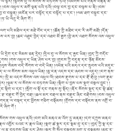
ལ་སྟེར། །སྟེགས་བུ་ལ་སོགས་ས་བཏགས་ཏའོ། །འཕགས་པའི་གནས་བརྟན་མི་
། །བས་འཕུལ་ར་མགོ་ལྡན་པའི་ཏའོ། །བལྟ་བར་བྱ་དང་བལྟས་པ་ནི། །བས་
བྱ་བ་བསྟུན། །མངོན་པར་བསྟོད་དང་བསྟོད་པ་དང༌། །ལམ་ཐག་བསྟུང་དང་
་ཡི་ལེའུ་རེ་ཞིག་གོ །
ན། །ལག་པའི་མཐིལ་དང་མཐེ་བོང་དང༌། །ཚོན་གྱི་མཐིང་དང་རི་མགོ་མཐོ། །དོན་
ས་པར་བྱ། །ཆང་འཐུང་བྱེད་དང་འཐབ་མོ་རྒྱག །ཕྱེ་མར་འཐག་སོགས་འས་འཕུལ་
དྲོ། །ཁ་ཡི་དྲེག་དང་སེམས་ཅན་དྲེད། །དྲིལ་བུ་ལ་སོགས་ད་རྐྱང་ཡིན། །བྱད་ཀྱི་གདོང་
ུགས། །གས་འཕུལ་ད་ཡིན་ཤེས་པར་བྱ། །གྲངས་ཀྱི་བདུན་དང་ཉོན་མོངས་
ལུས་སེམས་བདེ་སོགས་བ་བདེ་ཡིན། །འཕེན་པའི་མདའ་དང་སྲུབས་པའི་མདུང་
མདུད་པ་ལ་སོགས་མས་འཕུལ་ཡིན། །མྱ་ངན་འདས་དང་ཞབས་ལ་འདུད། །ངག་ནས་
ར། །དྲི་མ་འདག་སོགས་འས་འཕུལ་ལོ། །ཐབས་རྡུགས་པ་དང་རྡོ་རྡེའུ། །ལག་རྡུམ་
ྡིར། །ལྡུམ་ར་ལ་སོགས་ལ་བཏགས་ཡིན། །སྡིག་པ་བྱས་པས་སྡུག་བསྔལ་བྱུང༌། །
་དང་སྡིག་པ་དང༌། །སྲོག་ལ་སྡོ་དང་གནས་སུ་སྡོད། །ནོར་སོགས་སྡུད་དང་སྡེ་ཚན་
ྡར་རྔ་བརྡུང་གོ་བྱེད་བརྡ། །ཆལ་མར་བརྡལ་ནས་བརྡུང་ཞིང་བརྡེགས། །བས་འཕུལ་
བ། །གདན་ལ་བསྡད་དང་ཕྱོགས་གཅིག་བསྡོམས། །གྲོགས་དང་བསྡོངས་ནས་འགྲོ་བ་
ེ་ཞིག་གོ །
ས་སོགས་གས་འཕུལ་ནའོ། །བག་མའི་མནའ་མ་འོག་ཏུ་མནན། །དག་དཀྲུས་མནའ་
།རྣལ་འབྱོར་པའང་ར་རྣལ་ཡིན། །སྣག་ཚ་སྣུར་དང་སྣམ་བུ་དང༌། །བྱད་ཀྱི་སྣ་དང་
།ས་ལ་ན་བཏགས་ཡིན་པར་ཤེས། །སྔར་གྱི་སྲོལ་བསྣུབས་ཕྱག་ཏུ་བསྣམས། །མང་དུ་