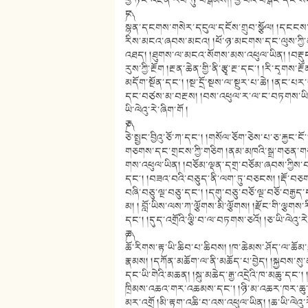
བྱ་ཏིང་འཛིན་རབ་ཏུ་བསྒོམས།། བྱ་བའི་བསྒང་དང་སེང
༼ང༽
སྙན་དངགས་གསེར་དངུལ་དངོས་གྲུབ་སྩོལ། །དངངས་སྐ
རིས་མངའ་ཞབས་མངའ། །ཕོ་ཉ་མངགས་དང་ལུས་ཀྱི་
འཐད། །ཐུགས་ལ་མངའ་སོགས་མས་འཕུལ་ཡིན། །བརྡུང་བའ
རུས་ཀྱི་རྔོག །རྔན་ཆེན་གྱི་ནི་རྩྭ་རྔ་དང༌། །རི་ད
མདོག་སྔོན་དང༌། །སྔ་དྲོ་སྔས་ལ་སྔུར་པ་ཆེ། །ནང
དང་བཙས་མ་བརྔས། །བས་འཕུལ་ར་ལ་ང་བཏགས་ཡིན། 
ཡི་ལེའུ་རེ་ཞིག་གོ །
༼ཅ༽
ཅེ་སྤྱང་བྱིའུ་ཅོ་ཀ་དང༌། །གསོལ་ཅོག་ཅེས་པ་ཅ་རྐྱང་ང
གཅགས་དང་གྲངས་ཀྱི་གཅིག །ནམ་མཁའི་སྒྲ་གཅན་གཅ
གས་འཕུལ་ཡིན། །བཅོམ་ལྡན་དགྲ་བཅོམ་ཞབས་ཀྱི
དང༌། །བཟའ་བའི་བཅུད་ནི་ལག་ཏུ་བཅངས། །རྡོ་བ
བཞི་བཅུ་ལྔ་བཅུ་དང༌། །དགུ་བཅུ་བཅོ་ལྔ་བཅོ་བརྒ
མ། ། བློ་ཡིས་ལས་ཀ་ལྕོགས་མི་ལྕོགས། །རྫོང་གི་ལྕགས་
དང༌། །དུད་འགྲོའི་ལྕི་བ་ལ་བཏགས་ཅའོ། །ཅ་ཡི་ལེའུ་རེ
༼ཆ༽
ཆོ་རིགས་རྟ་ཡི་ཆིབ་པ་ཆིབས། །ཁ་ཆེམས་ཤོད་ལ་ཆོམ་
རྣམས། །དཀོན་མཆོག་ལ་ནི་མཆོད་པ་བྱེད། །སྐྱབས་སུ་
དང་ཡི་གེའི་མཆན། །སྐུ་མཆེད་རྒྱ་འདྲེའི་ཁ་མཆུ་དང༌།
ཁྲིམས་འཆའ་གར་འཆམས་དང༌། །ཉི་མ་འཆར་ཁར་ཆུ་
མར་འགྲོ །མི་རྟག་འཆི་བ་འས་འཕུལ་ཡིན། །ཆ་ཡི་ལེའུ་ར