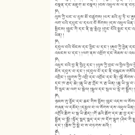
བསྣན་དང་མཇུག་མ་བསྣར། །བས་འཕུལ་ས་ལ་ན་བཏ
༼པ༽
ལུས་ཀྱི་པང་པ་པུས་མོ་བཙུགས། །པར་མའི་པུ་ཏི་པ་རྐྱ
ལག་པའི་དཔུང་པ་དཔའ་བོ་སོགས། །དས་འཕུལ་ཡིན་ནོ་ཤ
སྤྲིངས། །སྤྱང་ཀི་དང་ནི་སྤྲ་སྤྲེའུ། །གྲུང་པོའི་སྤ
ཡིན། །
༼ཕ༽
དབུལ་བའི་ཕོངས་དང་ཕྱིང་པ་དང༌། །རྐུབ་ཀྱི་ཕྱེན་
འཕངས་པ་དང༌། །ལག་ནས་འཕྲོག་དང་སེམས་པ་འཕམ། །
༼བ༽
འཕུར་བའི་བྱ་ནི་བྱིའུ་དང༌། །ལུས་ཀྱི་བྲང་ལ་བྱིལ་བྱིལ་
མོར་དབུར་བ་དང༌། །དབུལ་པོ་དང་ནི་བསྐངས་གསོའི་ད
འབྲིང༌། །ཕྱུགས་ཀྱི་འབྲི་དང་འབྲོང་དང་ནི། །སྒོ་སོག
དང་ཁ་རྦད་ཆེ། །ཆུ་ཡི་རྦ་ཀློང་ར་རྦ་ཡིན། །ཆུ་ཡི་ལྦུ་
གི་སྦང་མ་ལག་པ་སྦྲེལ། །སྦྲུལ་དང་སྦལ་པ་སྦེ་ག་སྦྱོ
༼མ༽
ཉམས་སུ་མྱོང་དང་ཆང་གིས་མྱོས། །མྱང་འདས་ལ་ས
གཞན་ལ་དམོད། །དམྱལ་བ་ལ་སོགས་དས་འཕུལ་ཡིན། །རྨི་
འགྲོའི་རྨིག་པ་སྒ་ཡི་རྨེད། །གོ་ཆའི་རྨོག་དང་རྨ་བྱ
སྨྱོན་པ་སྨྱོ། །སྟོད་སྨད་སྨད་དང་ཁ་དོག་སྨུག །ཤིང་ག
དང༌། །རྩིས་ཀྱི་སྨེ་བ་ས་བཏགས་མའོ། །
༼ཙ༽