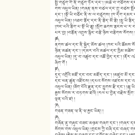
སྤྱི་གཙུག་གི་ནི་གཙུག་ཏོར་དང༌། །མཆེ་བ་གཙིགས་
གས་འཕུལ་ཡིན། །གཞན་ནས་བཙལ་དང་གྲུ་བཙས་སྤྲོད།
དང༌། །སྔོ་ཡི་བཙོང་ནི་ས་ལ་བཙུགས། །ཁ་དོག་དམར
འཕུལ་ཡིན། །འཐབ་རྩོད་དང་ནི་རྩེད་མོ་རྩེ། །སྤུ་ཡི་རྩི
།ཁང་པའི་རྩིག་པ་སྔོ་ཡི་རྩྭ། །སྲོག་ཆགས་རྩངས་
པར་བྱ། །བརྩོན་འགྲུས་སྙིང་བརྩེ་ཉིས་བརྩེགས་སོགས
༼ཚ༽
ནགས་ཚལ་དང་ནི་སྐྱེད་མོས་ཚལ། །ཁང་པའི་ཚོམས་སོག
ཉིན་མཚན་དང༌། །དམར་བའི་མཚལ་དང་ཁྱིམ་མཚེས་
འཕུལ་ཡིན། །དུ་བ་འཚུབ་དང་འཚོ་བྱེད་དང༌། །ནོར་
ཞིག་གོ །
༼ཛ༽
དུད་འགྲོའི་མཛོ་དང་བང་མཛོད་དང༌། །མཛུབ་མོ་ད
དང་ཕན་ཚུན་འཛིངས། །དཔའ་སོགས་འཛངས་དང་འཛད་
འཕུལ་ཡིན། །ཟོག་པོའི་རྫུན་དང་ཕྱུགས་རྫི་དང༌། །ཆུ་ཡ
རྒྱས་སོགས་ར་བཏགས་ཛའོ། །རལ་པ་གྱེན་བརྫེས་སྲ
ལྡན་པའི་ཛ། །
༼ཝ༽
གཅན་གཟན་ཝ་ནི་ཝ་རྐྱང་ཡིན། །
༼ཞ༽
གཞོན་ནུ་གཞུང་བཟང་མཉམ་གཞག་དང༌། །གཞར་དང་ཤ
སོགས་གས་འཕུལ་ཡིན། །གྲངས་ཀྱི་བཞི་དང་བཞད་