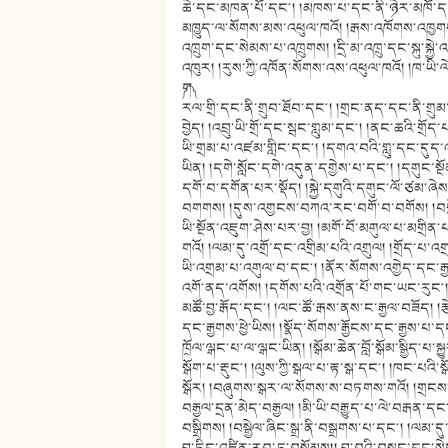
ཆེ་དང་མཁན་པོ་དང༌། །མཁས་པ་དང་ནི་ཉེར་མཁོ་དང༌།
མཁྱུད་ལ་སོགས་མས་འཕུལ་ཁའོ། །རྒས་འཁོགས་འཁྱག
འཁྲུག་དང་སེམས་པ་འཁྲུགས། །དྲི་མ་འཁྲུ་དང་སྐུ་ས
འཁུར། །རུས་ཀྱི་འཁོན་སོགས་འས་འཕུལ་ཁའོ། །ཁ་ཡི་ལེའ
༼ག༽
རལ་གྲི་དང་ནི་གྲུབ་ཐོབ་དང༌། །གྲང་ནད་དང་ནི་གྲུམ
བྱེད། །འབྲུ་ཡི་གྲོ་དང་སྦང་གླུམ་དང༌། །ནང་ཆའི་གྲོད་པ་
ཡི་གྲམ་པ་འཛམ་གླིང་དང༌། །དགའ་བའི་གླུ་དང་དུད་འག
ཡིན། །དགེ་སློང་དགེ་འདུན་དགྱེས་པ་དང༌། །དགུང་སྔ
དགོ་བ་དགོན་པར་སྡོད། །སྐྱེ་དགུའི་དགུང་ལོ་ཙམ་ཞེ
བགགས། །དུས་འགྱངས་བཀའ་རང་བགོ་བ་བགོས། །བགྲ
ཡི་སྔོན་འཇུག་ཤེས་པར་བྱ། །མགོ་བོ་མགུལ་པ་མགྲི
གའོ། །ལམ་དུ་འགྲོ་དང་འགྲིམ་པའི་འགྲུལ། །གྲོད་
ཡི་འགྲམ་པ་འགུལ་བ་དང༌། །ནོར་སོགས་འགྱེད་དང་རྒ
འགོ་ནད་འགོས། །དགོས་པའི་འགྲོན་པོ་གང་ཡང་རུང༌། །མ
མཚོ་བྱ་རྒོད་དང༌། །ལང་ཚོ་རྒས་ནས་ང་རྒྱལ་བཟོད། །རྩེད་མ
དང་རྒྱགས་ཕྱེ་ཡིས། །སྣོད་སོགས་རྒྱོངས་དང་རྒྱས་པ་དང༌
ཁྲོལ་ལྒང་པ་ལ་ལྒང་ཡིན། །སྒོམ་ཆེན་བློ་སྒོམ་སྒྱིད་པ་སྐྱུར།
སྒོག་པ་རྡུང༌། །ལུས་ཀྱི་སྒལ་པ་རྟ་སྒ་དང༌། །ཁང་པའི་སྒོ
སྒོར། །བཞུགས་སྒར་ལ་སོགས་ས་བཏགས་གའོ། །གྲངས་ཀྱི་
བརྒྱལ་དྲན་མེད་བརྒྱལ། །མི་ཡི་བརྒྱུད་པ་ལེ་བརྒན་
བསྒྲིགས། །བསྒྱེལ་ཞིང་སྒྲ་ནི་བསྒྲགས་པ་དང༌། །ལམ་