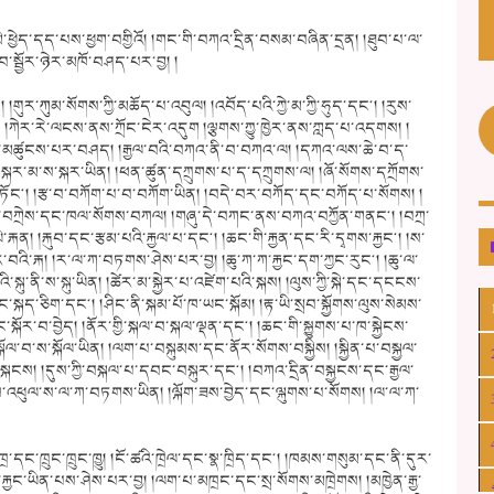
མི་ཕྱེད་དད་པས་ཕྱག་བགྱིའོ། །གང་གི་བཀའ་དྲིན་བསམ་བཞིན་དྲན། །ཐུབ་པ་ལ་
ེབ་སྦྱོར་ཉེར་མཁོ་བཤད་པར་བྱ། །
། །གུར་ཀུམ་སོགས་ཀྱི་མཆོད་པ་འབུལ། །འབོད་པའི་ཀྱེ་མ་ཀྱི་ཧུད་དང༌། །རུས་
་ཀྱོང༌། །ཀེར་རེ་ལངས་ནས་ཀྲོང་ངེར་འདུག །ལྕགས་ཀྱུ་ཁྱེར་ནས་ཀླད་པ་འདགས། །
ཀྱང་མཚུངས་པར་བཤད། །རྒྱལ་བའི་བཀའ་ནི་བ་བཀའ་ལ། །དཀའ་ལས་ཆེ་བ་ད་
ྐར་མ་ས་སྐར་ཡིན། །ཕན་ཚུན་དཀྲུགས་པ་ད་དཀྲུགས་ལ། །ཞོ་སོགས་དཀྲོགས་
ཏོང༌། །རྩ་བ་བཀོག་པ་བ་བཀོག་ཡིན། །བདེ་བར་བཀོད་དང་བཀོད་པ་སོགས། །
་བཀྲེས་དང་ཁལ་སོགས་བཀལ། །གཞུ་དེ་བཀང་ནས་བཀའ་བཀྱོན་གནང༌། །བཀྲ་
རྐན། །རྐུབ་དང་རྩམ་པའི་རྐྱལ་པ་དང༌། །ཆང་གི་རྐྱན་དང་རི་དྭགས་རྐྱང༌། །ས་
ར་བའི་རྐ། །ར་ལ་ཀ་བཏགས་ཤེས་པར་བྱ། །ཆུ་ཀ་ཀ་རྐྱང་དག་ཀྱང་རུང༌། །ཆུ་ལ་
ྒྱལ་བའི་སྐུ་ནི་ས་སྐུ་ཡིན། །ཚེར་མ་སྐྱེར་པ་འཛེག་པའི་སྐས། །ལུས་ཀྱི་སྐེ་དང་དངངས་
ྲ་དང་སྐད་ཅིག་དང༌། །ཤིང་ནི་སྐམ་པོ་ཁ་ཡང་སྐོམ། །རྟ་ཡི་སྲབ་སྐྱོགས་ལུས་སེམས་
དང་སྐོར་བ་བྱེད། །ནོར་གྱི་སྐལ་བ་སྐལ་ལྡན་དང༌། །ཆང་གི་སྐྱུགས་པ་ཁ་སྐྱེངས་
སྐོལ་བ་ས་སྐོལ་ཡིན། །ལག་པ་བསྐུམས་དང་ནོར་སོགས་བསྐྱིས། །སྐྱིན་པ་བསྐྱལ་
སྐངས། །དུས་ཀྱི་བསྐལ་པ་དབང་བསྐུར་དང༌། །བཀའ་དྲིན་བསྐྱངས་དང་རྒྱལ་
 །བས་འཕུལ་ས་ལ་ཀ་བཏགས་ཡིན། །ལྐོག་ཟས་བྱེད་དང་ལྐུགས་པ་སོགས། །ལ་ལ་ཀ་
་དང་ཁྲུང་ཁྲུང་ཁྱུ། །ངོ་ཚའི་ཁྲེལ་དང་སྣ་ཁྲིད་དང༌། །ཁམས་གསུམ་དང་ནི་དུར་
ཁ་རྐྱང་ཡིན་པས་ཤེས་པར་བྱ། །ལག་པ་མཁྲང་དང་སྲ་སོགས་མཁྲེགས། །མཁྱེན་རྒྱ་