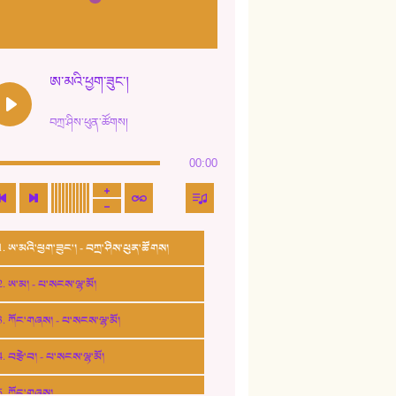
ཨ་མའི་ཕྱག་ཟུང་།
བཀྲ་ཤིས་ཕུན་ཚོགས།
00:00
1. ཨ་མའི་ཕྱག་ཟུང་། - བཀྲ་ཤིས་ཕུན་ཚོགས།
2. ཨ་མ། - པ་སངས་ལྷ་མོ།
3. ཀོང་གཞས། - པ་སངས་ལྷ་མོ།
4. བརྩེ་བ། - པ་སངས་ལྷ་མོ།
5. ཀོང་གཞས།