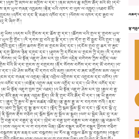
 །ལུས་ཀྱི་མཁལ་མ་མཁྲིས་པ་དང༌། །ནམ་མཁའ་ཆུ་མཁྲིས་རྒོད་མའི་མེ། །དཔེ་
ས་ནས་ཡུལ་གཞན་འཁྱམས། །རྟེན་པའི་འཁར་བ་ལུས་ལ་འཁྱུད། །འཐབ་མོའི་
ྐྱེ་འཁྲུངས། །འཁོར་བ་དང་ནི་མཐའ་འཁོབ་དང༌། །ལོགས་ལ་འཁར་དང་རྒྱབ་ལ་
འཆད་འ
ུ་རེ་ཞིག་གོ །
ལྷ་གཞུ
་བུ་ཡིས། །འདས་པའི་གྲོངས་དང་ཆོས་གྲྭ་དང༌། །ཚོགས་པའི་གྲལ་དུ་གྲབས་ཡུལ་
ཡུལ་གྱི་གྲོང༌། །རི་དྭགས་གླ་བའི་གླ་རྩི་དང༌། །ཁ་དོག་གྲ་བོ་སྤྱང་པོའི་གྲུང༌། །ཆུ་
ྲོའི་གླང༌། །སྲོག་ཆགས་གྲོག་མ་གྲངས་མེད་དང༌། །དངོས་གྲུབ་གྲུ་ཆར་ག་རྐྱང་
ོན་དགུ་ཚིགས་ཉིན་དགུང་དང༌། །ཐུགས་ཀྱི་དགོངས་པ་གྲངས་ཀྱི་དགུ། །རི་དྭགས་
ས་སོགས། །ད་ཡི་སྔོན་འཇུག་ཤེས་པར་བྱ། །ལོག་འདྲེན་བགེགས་ཀྱིས་བགྲོད་ལམ་
ེས་པོའི་མི་དང་གྲངས་སུ་བགྲངས། །ནོར་སོགས་བགོས་དང་གད་མོ་བགད། །བ་
ན་པ་དང༌། །ཡེ་ཤེས་མགོན་པོ་དགའ་བའི་མགུ། །མགར་བ་རྐང་མགྱོགས་མས་འཕུལ་
པ་འགྲངས་དང་གཞན་ལ་འགྲན། །རྟེན་འབྲེལ་འགྲིགས་དང་འགྱངས་དང་འགོར། །ཁ་
ྱལ་འགོང་དང༌། །བརྩོན་འགྲུས་ཞན་པས་འགྱོད་པ་དང༌། །ཡི་གེར་འགོད་དང་
་ཡི་སྔོན་འཇུག་བྱས་ཀྱང་འཐད། །འ་ཡི་སྔོན་འཇུག་ཤེས་པར་བྱ། །རྒྱལ་བ་རྒྱ་
ོའི་རྒྱན་ལ་རྒུན་འབྲུམ་སྤྲོད། །མི་ནི་གྲུང་པོའི་རྒོད་པོ་དང༌། །རྟ་ཡི་རྒྱུགས་
། །རྒྱུད་ཀྱི་རྒྱལ་པོ་རྒྱལ་མཚན་འཛིན། །རྩ་རྒྱུས་རྒྱུ་མ་ར་བཏགས་གའོ། ། ནང་
 །ཐབ་ཀྱི་སྒྱིད་བུ་སྒྱུ་རྩལ་དང༌། །སྣོད་ཀྱི་སྒམ་སྒྲོམ་སྒྲོ་བ་དང༌། །སྒོ་དང་སྒེ་འུ་
་ནི་སྒྱོགས་རྡོས་གཅོག །ད་སྒོས་སྒོས་སུ་སྒྲོལ་མ་སྒྲུབ། །ལག་པ་སྒྲེང་ཞིང་བུ་རམ་
བརྒྱ་དང་བརྒྱད་ཅུ་དང༌། །ཕྲེང་བ་བརྒྱ་ཕྲག་བརྒྱུས་པས་བརྒྱན། །ཆུ་བརྒལ་འོ་
དང༌། །བས་འཕུལ་ར་ལ་ག་བཏགས་ཡིན། །ཆོས་བསྒྱུར་མདོག་བསྒྱུར་ཕྱོགས་གཅིག་
དུ་བསྒུགས་ནས་མནའ་ཡང་བསྒགས། །ཕ་རོལ་ཆུ་བསྒྲལ་ཆོས་སྒྲ་བསྒྲགས། །བསྒྲུབ་