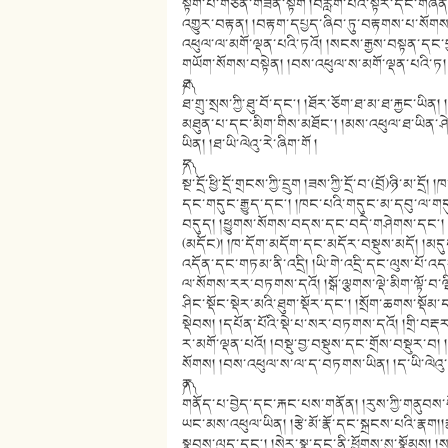
སྟག་པ་གཅན་གཟན་སྟག །བརླག་པའི་སྟོར་དང་གཞན་
འགྱུར་བརྟན། །བརྟག་དཔྱད་ཞིབ་ཏུ་བརྟགས་པ་སོགས
འཕུལ་ལ་མགོ་ལྡན་པའི་ཏའོ། །སངས་རྒྱས་བསྟན་དང་
གཡོག་སོགས་བསྟེན། །བས་འཕུལ་ས་མགོ་ལྡན་པའི་ཏ། །ཏ
༼ཐ༽
ཐ་གྲུ་སྲས་ཀྱི་ཐུ་བོ་དང༌། །ཐོར་ཅོག་ཐ་མ་ཐ་རྐྱང་ཡི
མཐུན་པ་དང་མིག་གིས་མཐོང༌། །མས་འཕུལ་ཐ་ཡིན་ཤེ
ཡིན། །ཐ་ཡི་ལེའུ་རེ་ཞིག་གོ །
༼ད༽
སྔ་དྲོ་ཕྱི་དྲོ་གྲངས་ཀྱི་དྲུག །ཟས་ཀྱི་དྲོ་བ་(བྲོ)ཉི་མ་
དང་གདུང་རྒྱུད་དང༌། །ཁང་པའི་གདུང་མ་དབུ་ལ་གད
བདུད། །ཕྱུགས་སོགས་བདས་དང་བདེ་གཤེགས་དང༌། །
(མདོང)། །ཁ་དོག་མདོག་དང་མདོར་བསྡུས་མདོ། །
འདོན་དང་གཏམ་ནི་འདྲི། །ཡི་གེ་འདྲི་དང་ལུས་པོ་འད
ལ་སོགས་རར་བཏགས་དའོ། །སྒོ་ལྕགས་ལྡེ་མིག་ལྟོ་བ་ལ
ཤིང་སྡོང་སྡེར་མའི་ཐུག་སྡོར་དང༌། །སྲོག་ཆགས་སྡོམ
སྡེབས། །དཔོན་པོའི་སྡེ་པ་སར་བཏགས་དའོ། །གྲི་བར
ར་མགོ་ལྡན་པའོ། །བསྡུ་བྱ་བསྡུས་དང་གྲོས་བསྡུར་
སོགས། །བས་འཕུལ་ས་ལ་ད་བཏགས་ཡིན། །ད་ཡི་ལེའུ་ར
༼ན༽
གནོད་པ་བྱེད་དང་རྐང་པས་གནོན། །རུས་ཀྱི་གནུབ
ཡང་མས་འཕུལ་ཡིན། །རྩེ་མོ་རྣོ་དང་སྐྲངས་པའི་རྣག།
སྣབས་ལུད་དང༌། །སེར་སྣ་དང་ནི་ཕྱོགས་སུ་སྣོམས། 