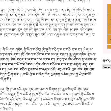
་གེའི་བསྒྱིངས། །བས་འཕུལ་ས་ལ་ག་བཏགས་ཡིན། །ག་ཡི་ལེའུ་རེ་ཞིག་གོ །
ྲག་དངོས་གཞི་ཡོད་དམ་ཅི། །ཞེས་པ་དས་འཕུལ་ཅུང་ཞིག་གོ །སྟོད་ཀྱི་མངའ་
མངལ། །མངོན་སུམ་མངའ་བརྙེས་ཞིམ་པའི་མངར། །མངར་བ་ད་དངར་བྱས་ཀྱང་
ི་རྔ་དང་རྔ་མོང་དང༌། །འབྲུ་ཡི་རྔོད་མཁན་ལུས་ཀྱི་རྔུལ། །མཇུག་མའི་རྔ་མ་
ྭགས་རྔོན་པ་རར་བཏགས་ངའོ། །སྔོན་ཚེ་ཞལ་སྔ་སྤྱན་སྔ་དང༌། །གསང་སྔགས་སྔགས་པ་
་པར་སྔ་དང་མཚང་ནས་སྔོག །དེ་རྣམས་ས་ལ་ང་བཏགས་ཡིན། །བརྔན་པའི་བརྔན་
།སྡུག་བསྔལ་དགེ་བ་བྱང་ཆུབ་བསྔོ། །བས་འཕུལ་ས་ལ་ང་བཏགས་ཡིན།། ང་
ོ༌། །མི་ཡི་ནད་གཅོང་གྲི་ཡིས་གཅོད། །དྲི་ཆུའི་གཅིན་དང་གཅི་བ་དང༌། །ཡིད་ལ་
ན་གཟན་དང༌། །རྡོ་སོགས་གཅོག་དང་གཅལ་དུ་བཀྲམ། །ཕྲུ་གུར་གཅེས་རྣམས་
ས་བཅགས། །ཤིང་བཅད་པ་དང་དམ་བཅའ་དང༌། །བསྟན་བཅོས་ལོགས་སུ་བཅར་བ་
སྡེ་ཚན
ཅག་པ་དང་དམ་པོས་བཅིངས། །ནོར་སོགས་བཅོལ་དང་ནང་དུ་བཅུག །བཅུ་དང་
ྱད་དང༌། །ལག་པས་བཅོས་རྣམས་བས་འཕུལ་ཅའོ། །བསྐུལ་བའི་ལྕག་ཚན་ཤིང་ལྕང་
རི་ཟུར་ལྕོག་དང༌། །ཁ་ཡི་ལྕེ་དང་རིན་ཆེན་ལྕགས།། མཆེད་ལྕམ་སྐྲ་ཡི་ལྕང་ལོ་
་ཞིག་གོ །
རྐུན་གྱི། །ཆམ་པའི་ནད་དང་བག་ཆགས་སོགས། །ཆ་རྐྱང་ཡིན་ནོ་ཤེས་ལྡན་
མཆི་དང་རྒྱན་གྱིས་མཆོར། །ལུས་ཀྱི་མཆིན་པ་མཆེར་པ་དང༌། །རྩལ་གྱི་མཆོངས་
 །མིག་གི་མཆི་མ་ཁ་ཡི་མཆུ། །རུས་ཀྱི་མཆིམས་སོགས་མས་འཕུལ་ཆའོ། །རྒྱལ་པོའི་
ཡང་འཆོར། །ཞགས་པས་འཆིང་དང་ཁ་ནི་འཆུས། །བུད་མེད་འཆལ་མོ་འཆོལ་
ེ་ཞིག་གོ །