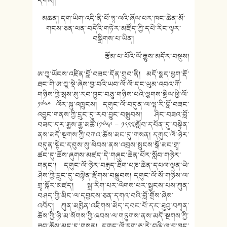
དགེའོ།།
མཆན། དག་ཡིག་འདི་ནི་པོ་ཏཱ་ལའི་ཞོལ་པར་ཁང་ཆེན་མོ་
གངས་ཅན་ཕན་བདེའི་གཏེར་མཛོད་ཀྱི་དཔེ་རིང་ལྟར་
བསྒྲིགས་པ་ཡིན།
རྩོམ་པ་པོའི་ལོ་རྒྱུས་མདོར་བསྡུས།
ཨ་ཀྱཱ་ཡོངས་འཛིན་བློ་བཟང་དོན་གྲུབ་ནི། མདོ་སྨད་ཕྱག་རྡོ་
ཐང་གི་ཨ་ཀྱཱ་སྡེ་ཞེས་བྱ་བའི་ཡབ་ལོ་ལོ་དང་ཡུམ་འབའ་ཀོ་
གཉིས་ཀྱི་སྲས་སུ་རབ་བྱུང་བཅུ་གཉིས་པའི་ལྕགས་སྤྲེལ་ཕྱི་ལོ་
༡༧༤༠ ལོར་སྐུ་འཁྲུངས། དགུང་ལོ་བདུན་ལ་ལྷ་རི་བློ་བཟང་
འབྱུང་གནས་ཀྱི་དྲུང་དུ་རབ་བྱུང་བསྒྲུབས། ཤིང་བཟའ་བློ་
བཟང་དར་རྒྱས་རྒྱ་མཚོ་(༡༧༥༩ – ༡༨༢༣)སློབ་དཔོན་དུ་བསྟེན་
ནས་མདོ་སྔགས་ཀྱི་བཀའ་ཆོས་མང་དུ་གསན། དགུང་ལོ་ཉེར་
བདུན་སྟེང་དབུས་སུ་ཕེབས་ནས་འབྲས་སྤུངས་སྒོ་མང་གྲྭ་
ཚང་དུ་ཆོས་ཞུགས་མཛད་དེ་གཞུང་ཆེན་པོར་སློབ་གཉེར་
གནང༌། དགུང་ལོ་ཉེར་བརྒྱད་ཐོག་པཎ་ཆེན་དཔལ་ལྡན་ཡེ་
ཤེས་ཀྱི་དྲུང་དུ་བསྙེན་རྫོགས་བསྒྲུབས། དགུང་ལོ་སོ་གཉིས་ལ་
གྲྭ་སྐོར་མཛད། སྒྲ་རིག་པར་ལེགས་པར་སྦྱངས་པས་ཀུན་
བཤད་ཀྱི་མིང་ལ་དབྱངས་ཅན་དགའ་བའི་བློ་གྲོས་ཞེས་
འབོད། ཀུན་མཁྱེན་འཇིགས་མེད་དབང་པོ་དང་ཐུའུ་བཀྭན་
ཆོས་ཀྱི་ཉི་མ་སོགས་ཀྱི་ཞབས་ལ་གཏུགས་ནས་མདོ་སྔགས་ཀྱི་
ཟབ་ཆོས་མང་དུ་གསན། དགུང་ལོ་དྲུག་ཅུ་རེ་བཞི་ལ་བྱ་ཁྱུང་