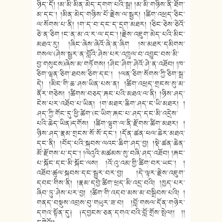
ཉིད་དོ། །མ་མི་མིན་མེད་དགག་པའི་སྒྲ། །མ་མི་གཉིས་ནི་ཐོག་
མ་དང༌། །མིན་མེད་གཉིས་པོ་རྗེས་ལ་སྦྱར། །ཚིག་འཕྲད་ཅིང་
ལ་སོགས་པ་ནི། །ག་ད་བ་དང་ད་དྲག་མཐར། །ཅིང་ཅེས་ཅེའོ་
ཅེ་ན་ཅིག །ང་ན་མ་འ་ར་ལ་དང༌། །རྗེས་འཇུག་མེད་པའི་མིང་
མཐའ་རུ། །ཞིང་ཞེས་ཞེའོ་ཞེ་ན་ཞིག །ས་མཐར་དམིགས་
གསལ་(ཤེས་སྦྱར་ན་བློའི་ཤེས་པར་འཁྲུལ་བ་འབྱུང་བས་མི་
བྱ་གསུངས)ཞེས་མ་གཏོགས། །ཤིང་ཤིག་ཤེའོ་ཤེ་ན་འཐོབ། །ཁ་
ཅིག་ལྷན་ཅིག་ཐབས་ཅིག་དང༌། །ལན་ཅིག་སོགས་ཀྱི་ཅིག་སྒྲ་
དེ། །མིང་གི་ཆ་ཤས་ཡིན་པས་ན། །ཚིག་འཕྲད་གྲངས་སུ་མ་
ནོར་གཅེས། །ཚིགས་བཅད་རྐང་པའི་མཐའ་ལ་ནི། །ཉིས་ཤད་
ངེས་པར་འཐོབ་པ་ཡིན། །ག་མཐར་ཆིག་ཤད་ང་ཡི་མཐར། །
ཤད་ཀྱི་གོང་དུ་ཕྱི་ཚེག་(ང་ཡིག་རྐང་པ་ཤད་དང་མི་འདྲེས་
པའི་ཆེད་ཡིན)དགོས། །ཚིག་ལྷུག་ལ་ནི་རྫོགས་ཚིག་མཐར། །
ཉིས་ཤད་རྣམ་གྲངས་སོ་སོ་དང༌། །དོན་ཚན་ཕལ་ཆེར་མཐའ་
དང་ནི། །བོད་པའི་སྐབས་ལའང་ཆིག་ཤད་བྱ། །སྡེ་ཚན་ཆེན་
མོ་རྫོགས་པ་དང༌། །ལེའུའི་མཚམས་སུ་བཞི་ཤད་འཐོབ། །རྐང་
པ་སྐོང་དང་མི་སྐོང་ལས། །འོ་འུ་འམ་གྱི་ཚིག་བར་ཡང༌། །
འཐོབ་ཚུལ་སྐབས་དང་སྦྱར་བར་བྱ། །དེ་ལྟར་རྗེས་འཇུག་
དབང་གིས་ནི། །རྣམ་དབྱེ་ཚིག་ཕྲད་མི་འདྲ་བའི། །ཁྱད་པར་
ཞིབ་ཏུ་ཤེས་པར་བྱ། །ཚིག་གི་འདབ་མས་མ་བསྒྲིབས་པའི། །
གནད་བསྡུས་འབྲས་བུ་གཡུར་ཟ་བ། །བློ་གསལ་དོན་གཉེར་
དགའ་སྟོན་དུ༑ ༑དབྱངས་ཅན་དགའ་བའི་བློ་གྲོས་སྤེལ།། །།