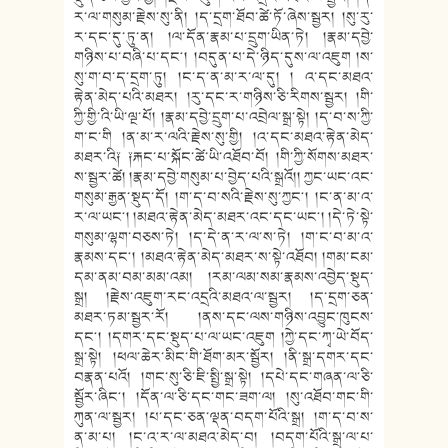
ར་ལ་གསུམ་རྗེས་སུ་ནི། །ད་དྲག་ཐོབ་ཚེ་ཏོ་ཞེས་སྦྱར། །སུ་རུ་
ར་དང་དུ་ཏུ་ན། །ལ་དོན་རྣམ་པ་དྲུག་ཡིན་ཏེ། །རྣམ་དབྱེ་
གཉིས་པ་བཞི་པ་དང༌། །བདུན་པ་དེ་ཉིད་དུས་ལ་འཇུག །ས་
སུ་ག་བ་ད་དྲག་ཏུ། །ང་ད་ན་མ་ར་ལ་དུ། ། འ་དང་མཐའ་
རྟེན་མེད་པའི་མཐར། །རུ་དང་ར་གཉིས་ཅི་རིགས་སྦྱར། །གི་
ཀྱི་གྱི་འི་ཡི་ལྔ་པོ། །རྣམ་དབྱེ་དྲུག་པ་འབྲེལ་སྒྲ་སྟེ། །ད་བ་ས་ཀྱི་
ག་ང་གི །ན་མ་ར་ལའི་རྗེས་སུ་གྱི། །འ་དང་མཐའ་རྟེན་མེད་
མཐར་འི༑ ༑རྐང་པ་སྐོང་ཚེ་ཡི་འཐོབ་བོ། །གི་ཀྱི་སོགས་མཐར་
ས་སྦྱར་ཚེ། །རྣམ་དབྱེ་གསུམ་པ་བྱེད་པའི་སྒྲའོ།། ཀྱང་ཡང་འང་
གསུམ་རྒྱན་སྡུད་དོ། །ག་ད་བ་སའི་རྗེས་སུ་ཀྱང༌། །ང་ན་མ་འ་
ར་ལ་ཡང༌། །མཐའ་རྟེན་མེད་མཐར་འང་དང་ཡང༌། །དེ་ཏེ་སྟེ་
གསུམ་ལྷག་བཅས་ཏེ། །ད་དེ་ན་ར་ལ་ས་ཏེ། །ག་ང་བ་མ་འ་
རྣམས་དང༌། །མཐའ་རྟེན་མེད་མཐར་ས་སྟེ་འཐོབ། །གམ་ངམ་
དམ་ནམ་བམ་མམ་འམ། །རམ་ལམ་སམ་རྣམས་འབྱེད་སྡུད་
སྒྲ། །རྗེས་འཇུག་རང་འདྲའི་མཐའ་ལ་སྦྱར། །ད་དྲག་ཅན་
མཐར་ཏམ་སྦྱར་རོ། །ནས་དང་ལས་གཉིས་འབྱུང་ཁུངས་
དང༌། །དགར་དང་སྡུད་པ་ལ་ཡང་འཇུག །ཀྱེ་དང་ཀྭ་ཡེ་བོད་
སྒྲ་སྟེ། །ཕལ་ཆེར་མིང་གི་ཐོག་མར་སྦྱོར། །ནི་སྒྲ་དགར་དང་
བརྣན་པའོ། །གང་སུ་ཅི་ཇི་སྤྱི་སྒྲ་སྟེ། །དཔེ་དང་གཞན་ལ་ཅི་
སྦྱོར་ཞིང༌། །དོན་ལ་ཅི་དང་གང་ཟག་ལ། །སུ་འཐོབ་གང་གི་
ཀུན་ལ་སྦྱར། །པ་དང་ཅན་ལྡན་བདག་པོའི་སྒྲ། །ག་ད་བ་ས་
ན་མ་པ། །ང་འ་ར་ལ་མཐའ་མེད་བ། །བདག་པོའི་སྒྲ་ལ་པ་