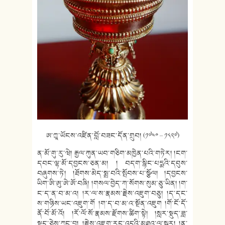
ཨ་ཀྱཱ་ཡོངས་འཛིན་བློ་བཟང་དོན་གྲུབ། (༡༧༤༠ – ༡༨༢༧)
ན་མོ་གུ་རུ་ཝེ། རྒྱལ་ཀུན་ཡབ་གཅིག་མཁྱེན་པའི་གཏེར། །ངག་
དབང་ལྷ་མོ་དབྱངས་ཅན་མ།
། བདག་སྙིང་པདྨའི་དབུས་
བཞུགས་ཏེ། །ཐོགས་མེད་སྨྲ་བའི་སྤོབས་པ་སྩོལ། །དབྱངས་
ཡིག་ཨི་ཨུ་ཨེ་ཨོ་བཞི། །གསལ་བྱེད་ཀ་སོགས་སུམ་ཅུ་ཡིན། །ག་
ང་ད་ན་བ་མ་འ། །ར་ལ་ས་རྣམས་རྗེས་འཇུག་བཅུ། །ད་དང་
ས་གཉིས་ཡང་འཇུག་གོ །ག་ད་བ་མ་འ་སྔོན་འཇུག །གོ་ངོ་དོ་
ནོ་བོ་མོ་འོ། །རོ་ལོ་སོ་རྣམས་རྫོགས་ཚིག་སྟེ། །སླར་སྡུད་ཟླ་
སྡུད་ཅེས་ཀྱང་བྱ། །རྗེས་འཇུག་རང་འདྲའི་མཐའ་ལ་སྦྱར། །ན་