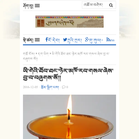
ཤོག་བུ།
སྡེ་ཚན།
ངོ་དེབ།
ཀྲུའི་ཀྲར།
གུ་ཀུལ།+
rss
གཙོ་ངོས།
དག་ཡིག
ཡི་གེའི་ཐོབ་ཐང་ཉེར་མཁོ་རབ་གསལ་ཞེས་བྱ་བ་
བཞུགས་སོ།།
ཡི་གེའི་ཐོབ་ཐང་ཉེར་མཁོ་རབ་གསལ་ཞེས་
བྱ་བ་བཞུགས་སོ།།
2016-12-05
·
རྩོམ་སྒྲིག་པས།
·
0