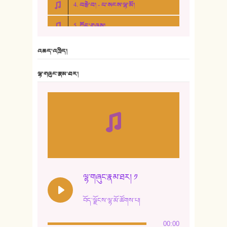
4. བརྩེ་བ། - པ་སངས་ལྷ་མོ།
5. ཀོང་གཞས།
6. ཆོལ་གསུམ་བྲོ་གཞས། - སྒྲོན་གསལ།
འཆད་འཁྲིད།
7. ལྷག་སྒྲོན་ལགས།
ལྷ་གཞུང་རྣམ་ཐར།
8. ཆང་གཞས།
9. ཆང་གཞས། ༢
10. ཆང་གཞས། ༣
11. ལོ་གསར།
12. ལོ་གསར། ༢
ལྷ་གཞུང་རྣམ་ཐར། ༡
13. ཆུང་འདྲིས། - ཟླ་སྒྲོན།
བོད་ལྗོངས་ལྷ་མོ་ཚོགས་པ།
14. སྙིང་རྗེ་མོ། - ཚེ་འགྱུར་མེད།
00:00