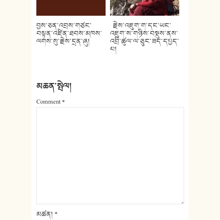
བྱས་ཅན་འབྲས་གཙང་
རྗེས་འཇུག་ག་དང་ཡང་
བསྟན་འཛིན་ཐབས་མཁས་
འཇུག་ས་གཉིས་བསྡུས་ནས་
ལགས་སུ་རྗེས་དྲན་ཞུ།
འབྲི་ཚུལ་ལ་ཅུང་ཟད་དཔྱད་
པ།
མཆན་སྤེལ།
Comment
*
མཚན།
*