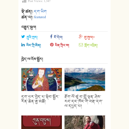
Post Views:
1,347
སྡེ་ཚན།:
དག་ཡིག
ཚན་པ།:
featured
བརྒྱུད་སྐུལ།
ཀྲུའི་ཀྲར།
ངོ་དེབ།
གུ་ཀུལ།+
ལིང་ཀྲི་ཨིན།
པིན་ཀྲིའ་ས།
གློག་འཕྲིན།
ཁྱེད་ལ་འོས་སྦྱོར།
དག་པར་བྱེད་པ་སྡེབ་སྦྱོར་
རྔོག་ལོ་ཙཱ་བ་བློ་ལྡན་ཤེས་
རིན་ཆེན་རྒྱ་མཚོ།
རབ་དང་ཁོང་གི་བརྡ་དག་
ལ་དཔྱད་པ།