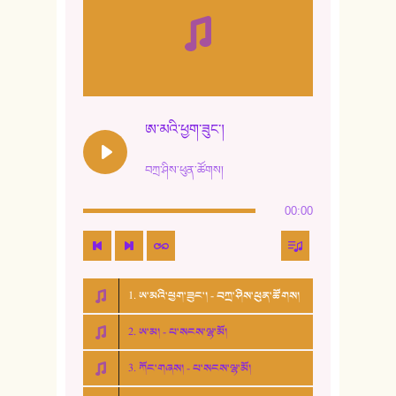
ཨ་མའི་ཕྱག་ཟུང་།
བཀྲ་ཤིས་ཕུན་ཚོགས།
00:00
1. ཨ་མའི་ཕྱག་ཟུང་། - བཀྲ་ཤིས་ཕུན་ཚོགས།
2. ཨ་མ། - པ་སངས་ལྷ་མོ།
3. ཀོང་གཞས། - པ་སངས་ལྷ་མོ།