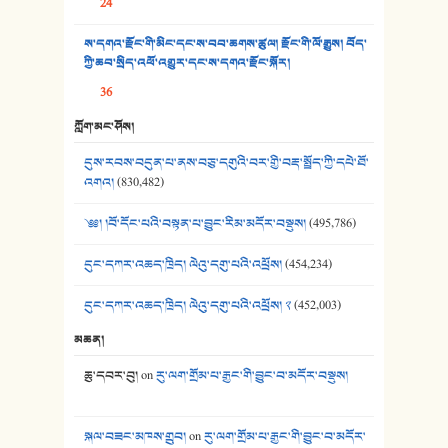
24
37. མཚོ་སྔོན་པོ། - ཟླ་སྒྲོན།
ས་དགའ་རྫོང་གི་མིང་དང་ས་བབ་ཆགས་ཚུལ། རྫོང་གི་ལོ་རྒྱུས། བོད་
38. ཡབ་ཡུམ། - ཟླ་སྒྲོན།
ཀྱི་ཆབ་སྲིད་འཕོ་འགྱུར་དང་ས་དགའ་རྫོང་སྐོར།
36
39. དྲིལ་བུའི་སྐལ་སྒྲ། - ཟླ་སྒྲོན།
ཀློག་མང་ཤོས།
40. ང་ཚོ་ཕན་ཚུན་མཇལ་ནས། - ཟླ་སྒྲོན།
དུས་རབས་བདུན་པ་ནས་བཅུ་དགུའི་བར་གྱི་བརྡ་སྤྲོད་ཀྱི་དཔེ་ཐོ་
41. མཚན་ཚོགས་ཞབས་བྲོ་སྣ་མང་། - བོད་གཞས་ཕྱོགས་བསྒྲིགས།
འགའ།
(830,482)
༄༅། །བོ་དོང་པའི་བསྟན་པ་བྱུང་རིམ་མདོར་བསྡུས།
(495,786)
དུང་དཀར་འཆད་ཁྲིད། ལེའུ་དགུ་པའི་འཕྲོས།
(454,234)
དུང་དཀར་འཆད་ཁྲིད། ལེའུ་དགུ་པའི་འཕྲོས། ༢
(452,003)
མཆན།
ཆུ་དབར་བུ།
on
རུ་ལག་གྲོམ་པ་རྒྱང་གི་བྱུང་བ་མདོར་བསྡུས།
སྐལ་བཟང་མཁས་གྲུབ།
on
རུ་ལག་གྲོམ་པ་རྒྱང་གི་བྱུང་བ་མདོར་