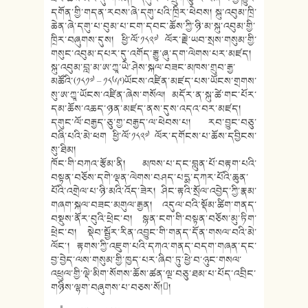
དགོན་གྱི་གདན་རབས་ཞེ་དགུ་པའི་ཁྲིར་ཕེབས། སྐུ་འབུམ་ཁྲི་
ཆེན་ཞེ་དགུ་པ་བུམ་པ་ངག་དབང་ཆོས་ཀྱི་ཉི་མ་སྐུ་འབུམ་གྱི་
ཁྲིར་བཞུགས་དུས། ཕྱི་ལོ་༡༨༢༧ ལོར་རྗེ་ཡབ་སྲས་གསུམ་གྱི་
གསུང་འབུམ་དཔར་དུ་འགོད་རྒྱུ་ཞུ་དག་ལེགས་པར་མཛད།
སྐུ་འབུམ་བླ་མ་ཨ་ཀྱཱ་ཡེ་ཤེས་སྐལ་བཟང་མཁས་གྲུབ་རྒྱ་
མཚོའི་(༡༨༡༧ – ༡༨༦༩)ཡོངས་འཛིན་མཛད་པས་ཡོངས་གྲགས་
སུ་ཨ་ཀྱཱ་ཡོངས་འཛིན་ཞེས་གསོལ། མདོར་ན་སྐུ་ཚེ་གང་པོར་
དམ་ཆོས་འཆད་ཉན་མཛད་ནས་དུས་འདའ་བར་མཛད།
དགུང་ལོ་བརྒྱད་ཅུ་གྱ་བརྒྱད་ལ་ཕེབས་པ། རབ་བྱུང་བཅུ་
བཞི་པའི་མེ་ཕག ཕྱི་ལོ་༡༨༢༧ ལོར་དགོངས་པ་ཆོས་དབྱིངས་
སུ་ཐིམ།
ཁོང་གི་བཀའ་རྩོམ་ནི། མཁས་པ་དང་བླུན་པོ་བརྟག་པའི་
བསྟན་བཅོས་དགེ་ལྡན་ལེགས་བཤད་པདྨ་དཀར་པོའི་ཆུན་
པོའི་འགྲེལ་པ་ཉི་མའི་འོད་ཟེར། ཤིང་རྟའི་སྲོལ་འབྱེད་ཀྱི་རྣམ་
གཞག་སྐལ་བཟང་མགུལ་རྒྱན། འདུལ་བའི་སྡོམ་ཚིག་གནད་
བསྡུས་ནོར་བུའི་ཕྲེང་བ། སྙན་ངག་གི་བསྟན་བཅོས་མུ་ཏིག་
ཕྲེང་བ། སྡེབ་སྦྱོར་རིན་འབྱུང་གི་གནད་དོན་གསལ་བའི་མེ་
ལོང༌། རྟགས་ཀྱི་འཇུག་པའི་དཀའ་གནད་བདག་གཞན་དང་
བྱ་བྱེད་ལས་གསུམ་གྱི་ཁྱད་པར་ཞིབ་ཏུ་ཕྱེ་བ་ཉུང་གསལ་
འཕྲུལ་གྱི་ལྡེ་མིག་སོགས་ཆོས་ཚན་ལྔ་བཅུ་ཐམ་པ་པོད་འབྲིང་
གཉིས་ལྷག་བཞུགས་པ་བཅས་སོ།།