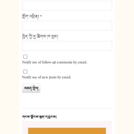
གློག་འཕྲིན།
*
ཁྱེད་ཀྱི་དྲ་ཚིགས་ཁ་བྱང།
Notify me of follow-up comments by email.
Notify me of new posts by email.
གངས་ལྗོངས་སྙན་དབྱངས།