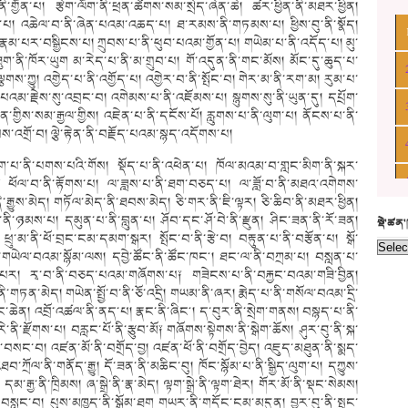
ན་པ། རྩེག་ལོག་ནི་ཕྲན་ཚེགས་སམ་སྲེད་ཞེན་ཆེ། ཚར་ཕྱིན་ནི་མཐར་ཕྱིན།
་པ། འཆེལ་བ་ནི་ཞེན་པའམ་འཆད་པ། ཐ་རམས་ནི་གཏམས་པ། ཕྱིས་བུ་ནི་སྣོད།
རྣམ་པར་བསྒྱིངས་པ། ཀྲུབས་པ་ནི་ཕུབ་པའམ་གྱོན་པ། གཡེམ་པ་ནི་འདོད་པ། མུ་
ག་ནི་ཁོར་ཡུག མ་རེད་པ་ནི་མ་གྲུབ་པ། གོ་འདུན་ནི་གང་མོས། མོང་དུ་ཆུད་པ་
་ལྕགས་ཀྱུ། འགྱེད་པ་ནི་འགྱོད་པ། འགྱེར་བ་ནི་སྤོང་བ། གེར་མ་ནི་རག་མ། རུམ་པ་
་པའམ་རྗེས་སུ་འབྲང་བ། འགེམས་པ་ནི་འཇོམས་པ། སྙུགས་སུ་ནི་ཡུན་དུ། དཔྲོག་
་གྱིས་སམ་རྒྱལ་གྱིས། འཇེན་པ་ནི་དངོས་པོ། རླུགས་པ་ནི་ལུག་པ། ནོངས་པ་ནི་
ས་འགྲོ་བ། ལྕེ་རྟེན་ནི་བརྗོད་པའམ་སྙད་འདོགས་པ།
ླག་པ་ནི་པགས་པའི་གོས། སྡོད་པ་ནི་འཕེན་པ། ཁོལ་མའམ་བ་གླང་མིག་ནི་སྐར་
ུག ཕོལ་བ་ནི་རྟོགས་པ། ལ་ཟླས་པ་ནི་ཐག་བཅད་པ། ལ་ཟློ་བ་ནི་མཐའ་འགེགས་
ྒྱུས་མེད། གཏོལ་མེད་ནི་ཐབས་མེད། ཅི་གར་ནི་ཇི་ལྟར། ཅི་ཆིབ་ནི་མཐར་ཕྱིན།
་ཉམས་པ། དམུན་པ་ནི་བླུན་པ། ཤོབ་དང་ཤོ་བེ་ནི་རྫུན། ཤིང་ཟན་ནི་རོ་ཟན།
སྡེ་ཚན
ྲུ་མ་ནི་ཕོ་བྲང་ངམ་དམག་སྒར། སྤོང་བ་ནི་རྩེ་བ། བརྟུན་པ་ནི་བརྩོན་པ། སྒོ་
པ་ནི་གཡེལ་བའམ་སྙོམ་ལས། དབྱེ་ཚོང་ནི་ཚོང་ཁང༌། ཐང་ལ་ནི་བཀྲམ་པ། བསླན་པ་
ས་པར། རྭ་བ་ནི་བཅད་པའམ་གཞོགས་པ༑ གཟེངས་པ་ནི་བརྐྱང་བའམ་གཟི་བྱིན།
ནི་གཏན་མེད། གཡེན་སྤྱོ་བ་ནི་ཅོ་འདྲི། གཡམ་ནི་ཞར། རྨེད་པ་ནི་གསོལ་བའམ་དྲི་
བང་ཆེན། འབྲོ་འཚལ་ནི་ནད་པ། རྣང་ནི་ཞིང༌། ད་བུར་ནི་སྲེག་གནས། བསྙད་པ་ནི་
ི་རྫོགས་པ། བརླང་པོ་ནི་རྩུབ་མོ༑ གཞོགས་སྟེགས་ནི་སྒེག་ཆོས། ཤུར་བུ་ནི་སྐ་
བསང་བ། འཛན་མོ་ནི་བགྲོད་བྱ། འཛན་ཕོ་ནི་བགྲོད་བྱེད། འཇུད་མཐུན་ནི་སྨད་
་ཀྲོལ་ནི་གནོད་རྒྱུ། དོ་ཟན་ནི་མཆིང་བུ། ཁོང་སྙོམ་པ་ནི་སྒྱིད་ལུག་པ། དཀྱུས་
་རྒྱ་ནི་ཁྲིམས། ཞ་སྒྲེ་ནི་རྣ་མེད། ལྟག་སྒྲེ་ནི་ལྟག་ཐེར། གོར་མོ་ནི་སྡང་སེམས།
ནི་བསླང་བ། པུས་མཁྱུད་ནི་སྒོམ་ཐག གཡར་ནི་གདོང་ངམ་མདུན། བྱུར་བུ་ནི་སྤུང་