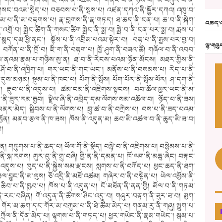
གཞི་བོ་ནི་གཞི་མ། ཇི་འོས་ནི་འཚམ་པ༑ གནོང་བ་ནི་ཉེས་པ། མི་བཀུར་བ་ནི་
གསང་བའམ་སྦེད་པ། བཅབས་པ་ནི་སྦས་པ། འཛན་དཀའ་ནི་སྦྱོར་དཀའ། འཁུ་བ་
ོམ་པ་ནི་མ་བརྟགས་པ། རྣ་བླགས་ནི་རྣ་གཏད། ཐ་ཆད་ནི་ངན་པ། ཆ་བ་ནི་སྐེག་
འཆད་འ
ྲོ་བ། སྨྲེང་ཚིག་ནི་གསང་ཚིག སྨྲེང་ནི་སྨྲ་བ། སྨྲེ་བ་ནི་ངན་པར་སྨྲ་བ། རྨས་པ་
་སྨད་དམ་ཕྱི་ནང༌། སྟོས་པ་ནི་འབྲིམ་པའམ་སྟེར་བ། བརྟ་པ་ནི་རྒྱས་པར་བྱ་བ།
ལྷ་གཞུ
ནི། བཀོན་པ་ནི་ཁྲོ་བ། ཇི་ག་ནི་བརྟག་པ། ཁྱོ་ཤུག་ནི་བཟའ་ཚོ། གཞོལ་བ་ནི་འབབ་
ས་ནའམ་རྣམ་པ་གཉིས་སུ་ན། ཐ་བ་ནི་རེངས་པའམ་ཉོན་མོངས། མཐར་གྱིས་ནི་
ོ་བ་ནི་འཁྲིག་པ། གར་ཡང་ནི་གང་ཡང༌། མནོས་པ་ནི་བསམས་པ། རེད་པ་ནི་
དུས་མཉམ། སྡུམ་པ་ནི་ཁང༌པ། པོག་ནི་སྤོས། པོག་པོར་ནི་སྤོས་ཕོར། ཤ་དག་ནི་
པ། རྡུབ་པ་ནི་འདུས་པ། ཚམ་ངམ་ནི་འཇིགས་སྟངས། བབ་ཆོལ་ཕྱར་ཡང་ནི་མ་
་ཟུར་རམ་རྒྱབ། སྣྲེལ་ཞི་ནི་འཕྲེད་དམ་ལོགས་སམ་འཆོལ་བ། ཉོད་པ་ནི་ཟས།
ི་མནར་མེད། སྦྲིབས་པ་ནི་ལོགས་པ། བྲུ་ཚ་བ་ནི་བཀྲེས་པ། བས་པ་ནི་ཟད་པའམ་
ཁྱོན། མནབ་རྩལ་ནི་ཁ་ཟས། ཁོས་ནི་འདུན་མ། ཆབ་མི་འཚལ་བ་ནི་ཆུད་མི་ཟ་བ།
པ།
ྱ་ངན། གཏུགས་པ་ནི་ཆད་པ། ཡོལ་གོ་ནི་སྣོད། བསྙེ་བ་ནི་འཇིགས་པ། བསྙེམས་པ་ནི་
ནི་སྐ་རགས། གུར་བུ་ནི་གྲུ་བཞི། གྱི་ན་ནི་དམན་པ། ཁོ་ལག་ནི་མཆུ་ཞེང། བརྟང་
ནི་འདུས་པ། ཁུད་པ་ནི་སྐྱེས་སམ་རྫངས། སླགས་པ་ནི་བཀོད་པ། ཕྱང་ཆད་ནི་ཐག་
ལ་བྱུང་ནི་མ་ལུས། ཅོ་འདྲི་ནི་མཐོ་འཚམ། གཞེར་བ་ནི་བསྟེན་པ། ཡེལ་འཕྱོས་ནི་
 ཆིབ་པ་ནི་ཁྱབ་པ། ཁོས་པ་ནི་འདུན་པ། ངོ་མཐོན་ནི་ནན་གྱི། མོལ་བ་ནི་གཏམ་
ི་རང་བཞིན། གོ་འདུན་ནི་ཚོགས་ཤིང་འདུ་བ། གཞུར་བརྟག་ནི་ཟུར་ཟ་བ། མྱག་
། གོར་མ་ཆག་དང་གོར་མ་བཀུམ་པ་ནི་ཐེ་ཚོམ་མེད་པ། གནམ་རུ་ནི་གཞུ། སྦྲུག་པ་
ྲོལ་ནི་དོན་མེད་པ། ལྷགས་པ་ནི་གཏད་པ། ཕྱར་གཡེང་ནི་རྣམ་གཡེང༌། སྒམ་པ་