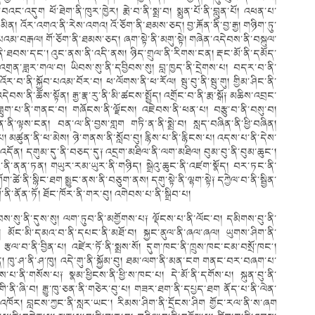
ང་འདུག ཕོ་ཐེག་ནི་ཁུར་ཁྱེར། རྨེ་བ་ནི་སྨྲ་བ། སྨུན་པོ་ནི་བླུན་པོ། འཕན་པ་
། འོར་འགའ་ནི་རེས་འགའ། འོ་ཅོག་ནི་ཐམས་ཅད། བྱ་རྐོན་ནི་བྱ་རྒྱ། གཉིག་ཏུ་
ན་པའམ་བརྒལ། གོ་ཅོག་ནི་ཐམས་ཅད། ཞག་སྟེ་ནི་མགུ་སྟེ། གཞེན་འདེབས་ནི་བསྐུལ་
་ནི་ཐབས་དང༌། འུང་ནས་ནི་འདི་ནས། ཉིད་གྲུལ་ནི་རིགས་ངན། རྡང་མོ་ནི་དམོད་
ྲན་ཟླར་གལ་བ། ཡིབས་སུ་ནི་དབྱིབས་སུ། བླ་ཁྱད་ནི་དྲེགས་པ། བདར་བ་ནི་
འོར་བ་ནི་སྐྱོབ་པའམ་བོར་བ། ཕ་ལོགས་ནི་ཕ་རོལ། སྦུ་བུ་ནི་སྦུ་གུ། གྱིམ་ཤིང་ནི་
འདེབས་ནི་ཆོས་སྟོན། རྒྱ་རྣ་རུ་ནི་མི་ཚངས་སྤྱོད། འགྲོང་བ་ནི་རྨ་སྒོ༑ མཆིས་འབྲང་
། ཟླུག་པ་ནི་གནང་བ། གཞོངས་ནི་ལྗོངས། འཇེབས་ནི་ཕན་པ། བརྩུ་བ་ནི་བསུ་བ།
ནི་ལྟས་ངན། བན་ལ་ནི་བྱས་གླག གཏི་ན་ནི་སྨྲེ་བ། སླད་བཞིན་ནི་ཕྱི་བཞིན།
ཚུན་ནི་ཕ་མེས། ཉེ་གནས་ནི་སློབ་བུ། རྙིས་པ་ནི་རྙིངས་པ། འདས་པ་ནི་དེས་
་ལན་འདོན། དགུམ་དུ་ནི་བཅད་དུ༑ འདྲག་མཐིལ་ནི་ལག་མཐིལ། བུམ་བུ་ནི་བུམ་ཆུང༌།
ཐུར་ནི་ནན་ཏན། གཡུར་རམ་ཡུར་ནི་གཉིད། སྒྲེའུ་ཆུང་ནི་འཛག་སྣོད། བར་ཏང་ནི་
་ཚེ་ནི་སྙིང་ཐག སྨྱུང་ནས་ནི་བཅུག་ནས། དགུ་སྟེ་ནི་ལྷག་སྟེ༑ དཀྱེལ་བ་ནི་སྦྱིན་
་ནི་ནོན་ཏོ། ཐོང་ཁོར་ནི་གར་བུ། འགེབས་པ་ནི་སྒྲིབ་པ།
་སུ་ནི་དུས་སུ། ལག་ཏུབ་ནི་མགྱོགས་པ༑ ལྡོངས་པ་ནི་ལོང་བ། དམིགས་བུ་ནི་
༌། མོང་མི་དམའ་བ་ནི་དཔང་ནི་མཐོ་བ། སྐྱང་ནུལ་ནི་ཞལ་ཞལ། ཡུགས་ཤིག་ནི་
ས། རྩལ་བ་ནི་བྱིན་པ། འཛེར་ཏོ་ནི་སྨྲས་སོ། དུག་ཁང་ནི་ཁྲུས་ཁང་ངམ་བསྲོ་ཁང༌།
སྟན། ཁུ་ཤ་ནི་ཤ་ཁུ། འདེ་གུ་ནི་སྐྱོམ་བུ། ཐམ་ལག་ནི་མན་ངག གནང་བར་བཞག་པ་
་ནི་གསོས་པ༑ སྣམ་ཕྱིངས་ནི་ཕྱི་ས་ཁང་པ། དེ་མོ་ནི་དགོས་པ། སྐུན་བུ་ནི་
་གི་ནི་ཞི་བ། རྒྱུ་ཁུ་ཅན་ནི་གཅེར་བུ་པ། གཟར་ཐག་ནི་དཔྱད་ཐག ནོད་པ་ནི་ལེན་
འི་འཁོར། བླངས་ཀྱང་ནི་སླར་ཡང༌། རིམས་ཤིག་ནི་དྲོངས་ཤིག གྱོང་རལ་ནི་ས་ཞག