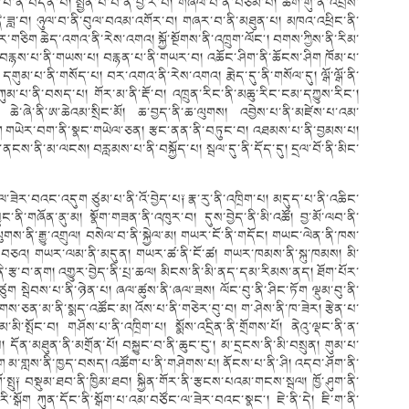
་ནི་བདེན་པ། སྤྱན་པ་བ་ནི་བྱ་ར་བ། གཞིལ་བ་ནི་བཅོམ་པ། ཚིག་གུ་ནི་འབྲས་
བ་ནི་ཟླ་བ། ཉུལ་བ་ནི་བུལ་བའམ་འགོར་བ། གཞར་བ་ནི་མཐུན་པ། མཁའ་འཕྲིང་ནི་
གཅིག ཆེད་འགའ་ནི་རེས་འགའ། སྐྱོ་སྔོགས་ནི་འཁྲུག་ལོང༌། བགས་ཀྱིས་ནི་རིམ་
པ། བརྙས་པ་ནི་གཡས་པ། བརྙན་པ་ནི་གཡར་བ། འཆོང་ཤིག་ནི་ཆོངས་ཤིག ཁོམ་པ་
། དགུམ་པ་ནི་གསོད་པ། བར་འགའ་ནི་རེས་འགའ། རྨེད་དུ་ནི་གསོལ་དུ། ལྒོ་ལྒོ་ནི་
མ་པ་ནི་བསད་པ། གོར་མ་ནི་རྡོ་བ། འཁྲུན་རིང་ནི་མཆུ་རིང་ངམ་དཀྱུས་རིང༌།
ཆེ་ཞེ་ནི་ཨ་ཆེའམ་སྲིང་མོ། ཆ་བྱད་ནི་ཆ་ལུགས། འབྱེས་པ་ནི་མཛེས་པ་འམ་
ཅོག གཡེར་བག་ནི་སྣང་གཡེལ་ཅན། རྩང་ནན་ནི་བཏུང་བ། འཐམས་པ་ནི་བྱམས་པ།
ནངས་ནི་མ་ལངས། བརླམས་པ་ནི་བསྐྱོད་པ། སྦལ་དུ་ནི་དོད་དུ། དྲལ་བོ་ནི་མིང་
་ལ་ཟེར་བའང་འདུག ཙུམ་པ་ནི་འོ་བྱེད་པ༑ རྣ་རུ་ནི་འཁྲིག་པ། མདུད་པ་ནི་འཆིང་
ང་ནི་གཞོན་ནུ་མ། སྣོག་གཟན་ནི་འཁུར་བ། དུས་བྱེད་ནི་མི་འཚོ། བྱ་མོ་ལབ་ནི་
ུགས་ནི་རྒྱུ་འགྲུལ། བསེལ་བ་ནི་སྐྱེལ་མ། གཡར་ངོ་ནི་གདོང། གཡང་ལེན་ནི་ཁས་
མ་བཅའ། གཡར་ལམ་ནི་མདུན། གཡར་ཚ་ནི་ངོ་ཚ། གཡར་ཁམས་ནི་སྐུ་ཁམས། མི་
་ནི་རྩ་བ་ནག། འགྱུར་བྱེད་ནི་པྲ་ཆལ། མིངས་ནི་མི་ནད་དམ་རིམས་ནད། ཐོག་པོར་
ཙུག སྦེབས་པ་ནི་ཉེན་པ། ཞལ་ཚུས་ནི་ཞལ་ཟས། ལོང་བུ་ནི་ཤིང་ཏོག ལྡུམ་བུ་ནི་
ས་ཅན་མ་ནི་སྨད་འཚོང་མ། འོས་པ་ནི་གཅེར་བུ་བ། ག་ཤེས་ནི་ཁ་ཟེར། རྩེན་པ་
་མི་སྤོང་བ། གཤོས་པ་ནི་འཁྲིག་པ། སྨོས་འདྲིན་ནི་གྲོགས་པོ། ནེའུ་ལྡང་ནི་ན་
 དོན་མཐུན་ནི་མགྲོན་པོ། བསྐྱུང་བ་ནི་ཆུང་ངུ༌། མ་དྲངས་ནི་མི་བསྲུན། གུམ་པ་
ག མ་གླས་ནི་ཁྱད་བསད། འཚོག་པ་ནི་གཤེགས་པ། ནོངས་པ་ནི་ཤི། འདབ་ཤོག་ནི་
གོ་སྤུ༑ བསྡུམ་ཐབ་ནི་ཁྱིམ་ཐབ། སྐྱིན་གོར་ནི་རྩངས་པའམ་གངས་སྦལ། ཁྱོ་ཤུག་ནི་
རི་སྒོག ཀུན་དོང་ནི་སྒོག་པ་འམ་བཙོང་ལ་ཟེར་བའང་སྣང༌། ཇེ་ནི་དེ། ཇི་ག་ནི་