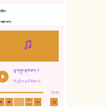
6. ཆོལ་གསུམ་བྲོ་གཞས། - སྒྲོན་གསལ།
ཁྲིད།
7. ལྷག་སྒྲོན་ལགས།
ང་རྣམ་ཐར།
8. ཆང་གཞས།
9. ཆང་གཞས། ༢
10. ཆང་གཞས། ༣
11. ལོ་གསར།
12. ལོ་གསར། ༢
ལྷ་གཞུང་རྣམ་ཐར། ༡
13. ཆུང་འདྲིས། - ཟླ་སྒྲོན།
བོད་ལྗོངས་ལྷ་མོ་ཚོགས་པ།
14. སྙིང་རྗེ་མོ། - ཚེ་འགྱུར་མེད།
00:00
15. ཤམ་པ་ལ་ཡི་སྲས་མོ།
16. ལྷ་བུ་དར་བུ།