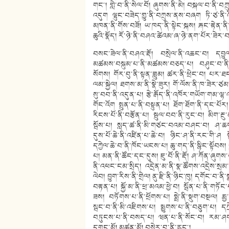
གང༌། གླེ་བ་ནི་སེལ་བོ། ཞུགས་ནི་མེ། བསྐལ་བ་ནི་བཀ
འདུག ལྷུང་བཟེད་གྱུ་ནི་བཀྲུས་ནས་བཞག ཏི་ཙ་ནི
མཁན་ནི་གོས་བཟོ། ཡ་ཁད་ནི་སྟེང་སྐས། རྐང་རྟེན་ནི
ཆུའི་སྣོད། རོ་ཉེ་ནི་བཤའ་ཚེའམ་ཞ་ཉེ་ནག་པོར་ཟེར་
བསང་ཟེལ་ནི་བཤའ་རྡོ། བསྲེལ་ནི་འཆང་བ། དབྱུལ་ན
མཚམས་བསྐུམ་པ་ནི་མཚམས་བཅད་པ། བཤུང་བ་ནི་ད
སོགས། གོར་བུ་ནི་སྟན་ཟླུམ། ཚར་ནི་ཕྲེང་བ། པར་ཐང
ལམ་སྐྱེལ། ཐགས་མ་ནི་སྣེ་ཟུར། གོ་ལོས་ནི་ཁ་ཟེར་ཙ
སུ་བབ་ནི་འདུན་པ། རྩེ་རྒོད་ནི་འཁོར་གཡོག་གམ་ལྷ
གོང་འོག སྤུན་པ་ནི་བསྟུན་པ། ཐོག་ཐོག་ནི་དང་པོ
རིངས་པོ་ནི་བརྩོན་པ། སྦུལ་བབ་ནི་རུང་བ། མིག་རྔུ
སྦོས་པ། སླད་ཚ་ནི་མི་གཙང་བའམ་བཤང་བ། ཤ་ཆགས་
དུས་པོ་ཆེ་ནི་འཛིན་པ་ཆེ་བ། ཉིང་ཤ་ནི་རང་གི་ཤ སྟ
དཀྱེལ་ཆེ་བ་ནི་ཁོང་ཡངས་པ། ཆུ་གད་ནི་སྙིང་སྟོབས། 
པ། མན་ནི་ཚོང་དང་དུས། ཇུ་བོ་ནི་རྡོ། ཤ་ཀོན་ཞུག
ནི་འཕང་ངམ་སྲིད། འདྲེན་མ་ནི་སྣ་ཚོགས་འདྲེས་སྲ
ལེབ། བྱུག་རིས་ནི་གྲེལ། ནུ་རྫི་ནི་ཉིང་ཁུ། དགོང་བ
བརྟན་པ། སྐྱོ་མ་ནི་ཕྲ་མའམ་ཕྱེ་བ། སྦོན་པ་ནི་གཏོང་
ཟས། བཏོགས་པ་ནི་ཕྲོགས་པ། སྨྲེ་ནི་སྡུག་བསྔལ། 
སྦང་བ་ནི་མི་འཇིགས་པ། སྨྱུགས་པ་ནི་བཅུག་པ། དཀྲེ་ནི་
བཏུངས་པ་ནི་བསད་པ། ཝན་པ་ནི་སོང་བ། རམ་ཤག་ནི
དགུང་མོ། མཚན་མོ། བསེར་བུ་ནི་རླུང༌།