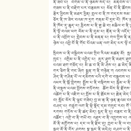
ནི་ཟབ་པ། བགམ་པ་ནི་ཉམས་སད་པ། མནབས་པ་ནི་གྱོ
གཟས་པ་ནི་བརྡེག་པར་བརྩམས་པ། ཕོན་པོ་ནི་ཚོགས
རྩེར་ཕྱིབས་ནི་མཐར་ཕྱིན། གླལ་བ་ནི་ཁ་གདངས་སམ་
ཅོར་ནི་ཁ་ཟེར་བའམ་ཁ་དྲག གནམ་པོ་དྲང་པོ། ཁོར་ཟུ
ནི་ཁོང་དུ་ཆུད་པ། རླིབས་པ་ནི་རྒྱ་ཆེ་བ། མཆིལ་བ་ནི
ནི་ལྟོ་བའམ་ཕག ཕོམ་པ་ནི་བུམ་པ། རྟོན་པ་ནི་འདོད
པ་ནི་འཕྲོག་པ། གླེབས་པ་ནི་མནན་པ། གལ་གྱིས་ནི་ནན
ཉེས་པ། འཕྱེ་བོ་ནི་གོང་པོའམ་ཡན་ལག་མེད་པར་ལྟོ་བ
སྲིབས་པ་ནི་བསྒྲིབས་པའམ་གྲིབ་རིའམ་མཚན་མོ། ས
ཁུང༌། འགྲིམ་པ་ནི་འགྱེད་པ། མུར་ཐུག་ནི་མཐར་ཐ
པའམ་ཐག་གཅོད་པ། མི་ཆ་བ་ནི་མི་ཤེས་པ། ཆ་མེད་ནི་ར
གར་ཅིག་ནི་གང་ཞིག སྨྱན་ཀ་ནི་གཉེན་ཀ འབགས་པ་ནི
ཤིད་ནི་གཤིན་པོ་ལ་དམིགས་པའི་དགེ་བ་བསྒྲུབས་པ། ཕ
འཕར་ནི་སྒོ་གླེགས། སྤྱོས་པ་ནི་བསྡིགས་པ། སྙོམ་
ནི་བསྡུས་པའམ་ཕྱོགས་གཏོགས། ཚོག་ཕོར་ནི་རྫོག
འཚེག་པ་ནི་འཇིག་པ། གློས་པ་ནི་རྨོངས་པ། རྨེན་མེད་
བ། སློང་ཕོར་ནི་ལྷུང་གཟེད། བྱ་མ་རྟ་ནི་ཉན་རྣའམ་
བཤད་པ། གཙུག་ལག་ནི་སྡེ་སྣོད་དམ་གསུང་རབ། གོ་རེ་ན
རགས། གཏོས་པ་ནི་ཚད་མེད། སྦད་ནི་པུ། བརྩང་བ་ནི་
འཚོང༌། འགྲེ་བ་ནི་གཡོ་བ། འཐུར་བ་ནི་འཁྲུགས་པ། འཐབ
མོ་ནི་མགྱོགས་པ། དང་ལ་ནི་རྫིང་བུ། ཀླབ་པ་ནི་ལ་བ། དམ
སྦུབ་མོ་ནི་བོར་ཤུགས། སྣ་སྦྲང་ནི་མདེའུ། བཤུག་པ་