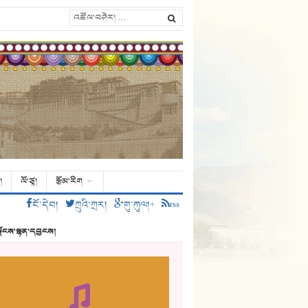
།
ལོ་ཙཱ།
རྩོམ་རིག
ངོ་དེབ།
ཀྲུའི་ཀྲར།
གུ་ཀུལ།+
rss
ྗོངས་སྙན་དབྱངས།