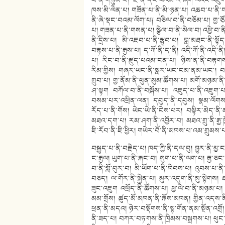
བ་ནི་གཏུམ་པ། ཇེ་ནི་དང་པོའམ་རེ་ཞིག་ལའང་འཇུག 
ཁས་མི་ལེན་པ། གཟོན་པ་ནི་མི་ཉན་པ། འཆབ་པ་ནི་
ནི་ཞེ་སྡང་བའམ་ལོག་པ༑ བཅིལ་བ་ནི་བཅོམ་པ། གྱ་ཙ
པ། གཟན་པ་ནི་གསན་པ། སྩེལ་བ་ནི་སེལ་བ། འཕྱེ་བ་ནི་འག
ནི་དྲིས་པ། མི་འཇབ་པ་ནི་རྩུབ་པ། བླ་མཐང་ནི་སྟོད
བརྟས་པ་ནི་རྒྱས་པ། ད་ཀོ་ནི་ད་ནི། འདི་ཀོ་ནི་འདི་
པ། རིང་བ་ནི་རྫུད་པའམ་ངན་པ། ཉིས་ན་ནི་བརྟག
རིམ་གྱིས། གཞར་ཡང་ནི་སླར་ཡང་ངམ་ནམ་ཡང༌། བཤ
གྲུབ་པ། གྱ་ནོམ་ནི་ཕུན་སུམ་ཚོགས་པ། མགོ་མཉམ་ནི་
ཤ་སྟག བཀོལ་བ་ནི་བསྐོས་པ། འཇུད་པ་ནི་འཇུག་
བསམ་པར་འཕྲིན་ལན། དབུད་ནི་དབུས། སྣམ་ལོགས་ནི
རོད་པ་ནི་གོས། ཡེང་ཡེ་ནི་ངེས་པར། བསྟིར་མེད་ན
མཐའ་དག་པ། རམ་ཤག་ནི་འབྱོར་བ། མཐའ་གྲུ་ནི་རྒྱ་
ཇི་རོབ་ནི་ཇི་ཕྱིར། གཡེར་བོ་ནི་མཁས་པ་འམ་གྲུམས་
བསྐྱུད་པ་ནི་བརྗེད་པ། ཁད་ཀྱི་ནི་དལ་བུ། བྱུར་ནི་མ
ང་རྒྱལ། ཡུག་པ་ནི་རྐང་བ། སུག་པ་ནི་ལག་པ། རྒྱ་ཅང་
བ་ནི་གློ་བུར་བ། མི་ཡོག་པ་ནི་ཁེབས་པ། འུབས་པ་
བཅད། ལ་གོར་ནི་སྐྱེན་པ། མུར་འདུག་ནི་མུ་སྟེགས། ཐ
ཟུང་འཇུག འཕྲོད་ནི་ཚོགས་པ། ཕྱ་ལེ་བ་ནི་མཉམ་པ།
མམ་གྲོས། ཚུད་མོ་མཁན་ནི་རྐོས་མཁན། གྱིན་འདས་ན
ཕྲན་ནི་མདའ། ཉེར་བསྡོགས་ནི་སྟ་གོན་ནམ་སྔོན་འགྲོ
ནི་ཟད་པ། བཀར་བཏགས་ནི་ཁྲིམས་བསྒྲགས་པ། ཕུང་ཀ