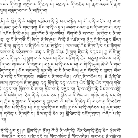
ན་ནི་མཐུ། གསུག་པ་ནི་རྔན་པ། བརྔན་པ་ནི་མཆོད་པ། རྣམ་འདལ་ནི་རྣམ་
སླུས། བརྒྱད་བཀག་ནི་བཀྱོན་པ།
དི། མི་སློན་ནི་མི་བཟློག འབྲོངས་ནི་ཉེ་བར་བསྟེན་པ། གོ་ར་ནི་བཙོན་ར། ཡ་མ་
ྱི་རོལ། ཆང་ཐུབ་ནི་གང་ཟག། དོག་མ་ནི་མདུན། འཕག་པའམ་ཆབ་ནི་འཇུག་པ། རན་
མི་འགོང་ནི་མི་ཞུམ། ཐན་ཀོར་ནི་ཉེ་འཁོར། བོག་རེ་ནི་བ་གམ། མ་སྟེས་པ་ནི་མ་
སྣ་བོ་ནི་གཙོ་བོ། མི་གུ་ནི་མི་ཞུམ། བེ་ནོ་ནི་འཛིན་པ། ཉེའུ་གྱི་ནི་བཅུད་ཚོར༌།
་སོ་རྙིལ། ཆུ་བྲུབ་པ་ནི་ཁོལ་བའམ་རྦ་ཀློང༌། ལས་ཡན་ཀིན་ནི་ཁ་ཕྱེར་རམ་སྟེགས་
བས་པ་ནི་བཙེམས་པ། ཆན་པ་ནི་ཁྱེ་བོའམ་གྲི་གུག ཇེང་ནི་དབྱངས། གྱ་ཐོ་ནི་རྣ་
རྔུབ་རེ་ནི་ཧུར་རེ། བྲུག་པ་ནི་འདྲལ་བ། ཚིག་བརྩིག་ནི་ཚིག་བཙུན། གཞོགས་མ་ནི་
བཏོན་པ༑ གཞལ་བ་ནི་མགུ་བ། བསྐྱད་པ་ནི་བསད་པ། ག་གེ་ནི་ཡུལ། ཆེ་གེ་ནི་གང་
ནི་ཚད་གདུང༌། མོང་བརྟུལ་ནི་བླུན་པོ། ཕ་བི་ནི་ཕ་རོལ། ལུང་བོང་ནི་བ་གླང༌། ཕོལ་
ུན་པ་ནི་བསོད་ནམས། མཆེས་པ་ནི་ཁས་ལེན། འཕེའུ་ནི་གསོལ་བ། ཆེ་ཞེ་ནི་ཅི་
 ཕྱང་ཕྲུལ་ནི་རྣ་རྒྱན། དབུ་རྨོག་ནི་དབུ་འཕང༌། ཡིད་སྨོ་ནི་ཡིད་དགའ། གཉི་
་འདུད་པ། སྦོམ་པ་ནི་ཟ་བ། རྙོང་བ་ནི་བརྐྱང་བ། ཞེ་ལ་འབྱོར་ནི་སེམས་ལ་འགྲོ་
་བ་ནི་འཕེན་པ། ཙེན་ནེ་ནི་ཐམས་ཅད༌། བྱེར་བ་ནི་སོང་བ། གཟོད་མ་ནི་དང་པོ།
ཀློང་དུ་གྱུར་པ་ནི་དབང་དུ་གྱུར་པ། མི་བཟེད་ནི་ཆེན་པོ། གཅམ་བུ་ནི་བཅོས་
 ངོམ་པ་ནི་སྟོན་པ། གཟུ་ལུམ་ནི་རང་བཟོ། གླགས་པ་ནི་འཁེབས་པ། ལུད་པར་
ྟེ། དཔེན་པ་ནི་མཁོ་བ། ཇིས་ན་ནི་ཅིས་ན། བློ་ཅིང་ནི་བརྗོད་ཀྱང༌། གཞོག་པ་ནི་
ས་པ།
ུར་ཏེ་ནི་མྱུར་དུ། ཁ་སྦོམ་ནི་ཁ་ཏོན། འོ་ནི་ནི་འདི་ནི། འོན་ཅིག་ནི་བྱོན་ཅིག ལྡེམ་པོ་
ནི་གྱིས་ཤིག རངས་པ་ནི་བདེ་བ། ཁོང་འཁྱིད་ནི་ཁོང་འབྱིན། གཏུ་ལུམ་ནི་བཟི་བ།