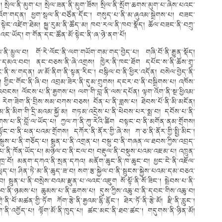
ྲུ། སྲེལ་ནི་མུག་པ། སྲེལ་ཟན་ནི་མུག་ཟོས། སྲིལ་ནི་སྲོག་ཆགས་མུག་པ་ཞེས་པའང་
་འོག་གདན། ཕྱག་སྦལ་ནི་བཙོན་དོང༌། གསུད་པ་ནི་མ་ཞུའམ་སྒྲེགས་པ། བཟང་
་སྟེང་འཛེག་ཐེམ། སྐྱུ་རུམ་ནི་ཚོད་མ། ཁབ་རལ་ནི་ཁབ་སྣོད། ཆོལ་བཟང་ནི་བཀྲུ་
བའང་ཡོད། ག་གོན་དང་ཚོན་མོ་སྟེང་ནི་ཞ་ཉེ་ནག་པོ།
ི་མྱུལ་བ། གོ་རེ་ལོང་ནི་ལག་གཡོག་གམ་གད་བྱེད་པ། གཞི་བོ་ནི་རྒྱུན་སྡོད།
མའ་བབ། ནང་བཅས་ནི་ཞེ་འགྲས། ཁྱེར་ནི་ཁང་ཐོག དཔོང་ས་ནི་ཆོས་གྲྭ་
་ནི་ས་གདན། ཨ་མོ་ནིག་ནི་སྟན་རིང༌། བསྙིལ་བ་ནི་ཕྱིར་འདོན། བསེལ་བྱེད་ནི་
མ། གྱིང་གོང་ནི་ཞི་བ། འབྲམ་ཟེར་ནི་དུམ་གྲུགས། དངར་བ་ནི་བསྒྲིགས་པ། འཁོས་
་འབངས། ལོངས་པ་ནི་རྒྱགས་པ། ལག་གི་བླ་ནི་ལས་དཔོན། ལྟག་འོག་ནི་སྔ་ཕྱིའམ་
ར། རེག་ཟེག་ནི་བྲིས་སམ་བཀས་བཅས། བོན་པ་ནི་ཟླས་པ། ཐེབས་པོ་ནི་མི་མངོན།
་མ་ནི་མིག་གི་དྲི་མའམ་སྐྱོ་མ། གཏམ་འདྲེས་པ་ནི་ཕེབས་པར་སྨྲ་བ། དབོས་པ་ནི་
པ་ནི་བློ་ལ་ཡོད་པ། ཀྱལ་ཀ་ནི་ཀུ་རེའི་ཚིག བསྟང་བ་ནི་མགོན་ནམ་གྲོགས།
ོང་བ་ནི་ཕན་པའམ་གྲོགས། དཀོར་ནི་ནོར་གྱི་ཞེ་ས། ཀ་ཅ་ནི་ནོར་གྱི་སྤྱི་མིང༌།
སྐྲུས་པ་ནི་གཅོད་པ། སྒྲུན་པ་ནི་འགྲན་པ། བསྐྲུ་བ་ནི་གཞན་ལ་ཐབས་ཀྱིས་འབྲད་
ས་པ་ནི་ཁོན་ཡོད་པ། མཉེལ་བ་ནི་ངལ་བ། བརྡུལ་ནི་བསྡུས་པའམ་འཇམ་པ། འཁྲུན་
མ་ཁྲ་བོ། མནག་དཀའ་ནི་སྲན་དཀའ། མནོག་ཆུང་ནི་ཁ་ཆུང་བ། ཕྱང་ངེ་ནི་འཇོལ་
་ནི་སྨད་པ། ཤིན་ཏེ་མ་ནི་ཆུད་ཟ་བ། སག་རྩ་སྐྱེལ་བ་ནི་སྦུངས་སྐྱེས་པའམ་དམ་བཅའ་
བ། སྦུན་པ་ནི་བསྲེས་བའམ་རྫུན་པ་ལའང་འཇུག སོ་སྟོ་ནི་སོ་ཟིང༌། སྦྲེབས་པ་ནི་
རྨྱ་བ་ནི་ཉམས་པ། ཆུམས་པ་ནི་ཆགས་པ། དུས་ཀྱིས་འཆུ་བ་ནི་དབང་གིས་འཆུ་བ།
ཕོ་མཚན་གྱི་ཏོག ཀོག་རྩེ་ནི་རྒྱའམ་རྙི་རྙོང༌། ཐེར་ཏོ་ནི་རྩེ་མོ། རྫི་ནི་རླུང༌།
་འགྱོད་པ། ལྟོག་མོ་ནི་ཁུད་པ། ཚང་མང་ནི་ཐབ་ཚང༌། གདུགས་ནི་ཉིན་མོ།