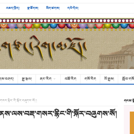
འཆད་ཁྲིད།
སྣ་ཚོགས།
ཡིག་ཚགས།
དཔེ་དེབ།
ནས་བཤད།
སྒྱུ་རྩལ།
ནང་རིག
བཟོ་རིག
གསོ་རིག
ལོ་རྒྱུས།
སློབ་གསོ
ར་རྙིང་གི་སྐོར་བཞུགས་སོ། །
གངས་ལ
ས་ལས་བརྡ་གསར་རྙིང་གི་སྐོར་བཞུགས་སོ།