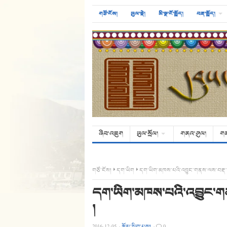
གཙོ་ངོས།
ཡུལ་སྡེ།
མི་སྣ་ངོ་སྤྲོད།
བརྡ་སྤྲོད།
ཞིབ་འཇུག
ཡུལ་སྲོལ།
གནའ་ཤུལ།
ག
གཙོ་ངོས།
དག་ཡིག
དག་ཡིག་མཁས་པའི་འབྱུང་གནས་ལས་བརྡ་གས
དག་ཡིག་མཁས་པའི་འབྱུང་གན
།
2016-12-05
·
རྩོམ་སྒྲིག་པས།
·
0