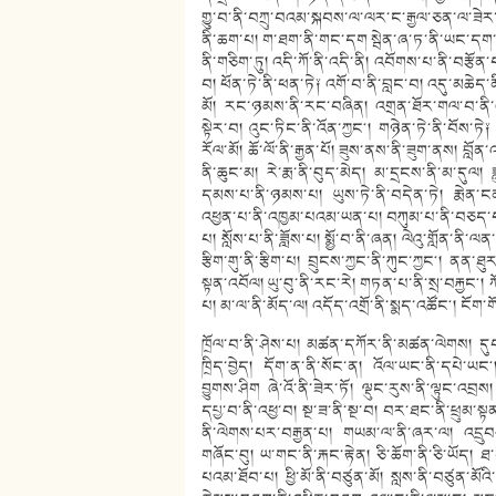
གྱུ་བ་ནི་བཀྲུ་བའམ་སྐབས་ལ་ལར་ང་རྒྱལ་ཅན་ལ་ཟེར་བའ
ནི་ཆག་པ། ག་ཐག་ནི་གང་དག སྦེན་ཞ་ཏ་ནི་ཡང་དག་མིན
ནི་གཅིག་ཏུ། འདི་ཀོ་ནི་འདི་ནི། འབོགས་པ་ནི་བརྩོ
བ། ཕོན་ཏེ་ནི་ཕན་ཏེ༑ འགོ་བ་ནི་བླང་བ། འདུ་མཆེད
མོ། རང་ཉམས་ནི་རང་བཞིན། འགྲན་ཐོར་གལ་བ་ནི་འག
སྟེར་བ། འུང་ཏིང་ནི་འོན་ཀྱང༌། གཉེན་ཏེ་ནི་བོས་ཏེ༑ 
རོལ་མོ། ཆོ་ལོ་ནི་རྒྱན་པོ། ཟུས་ནས་ནི་ཟུག་ནས། བློན་
ནི་ཆུང་མ། རེ་རྨ་ནི་བུད་མེད། མ་དྲངས་ནི་མ་དུལ
དམས་པ་ནི་ཉམས་པ། ཡུས་ཏེ་ནི་བདེན་ཏེ། རྨེན་ངན་
འཕྱན་པ་ནི་འཁྱམ་པའམ་ཡན་པ། བཀུམ་པ་ནི་བཅད་པ། མ
པ། སློས་པ་ནི་ཟློས་པ། སྨྱོ་བ་ནི་ཞན། ལེའུ་གློན་ནི
རྩིག་གུ་ནི་རྩིག་པ། བྲུངས་ཀྱང་ནི་ཀུང་ཀྱང༌། ནན་
སྟན་འབོལ། ཡུ་བུ་ནི་རང་རེ། གཏན་པ་ནི་སྲ་བརྐྱང༌། ཀོག
པ། མ་ལ་ནི་མོད་ལ། འདོད་འགྲོ་ནི་སྨད་འཚོང༌། ངོག་གོ
ཁྲོལ་བ་ནི་ཤེས་པ། མཚན་དཀོར་ནི་མཚན་ལེགས། དུབས
ཁྲིད་བྱེད། དོག་ན་ནི་སོང་ན། འོལ་ཡང་ནི་དཔེ་ཡང
བྱུགས་ཤིག ཞེ་འོ་ནི་ཟེར་ཏོ། ལྡུང་རུས་ནི་ལྟུང་འབྲ
དཔྱ་བ་ནི་འཕྱ་བ། སྔ་ཟ་ནི་སྔ་བ། བར་ཐང་ནི་ཕྲུམ་
ནི་ལེགས་པར་བརྒྱན་པ། གཡམ་ལ་ནི་ཞར་ལ། འདྲུབས་པ
གཞོང་བུ། ཡ་གང་ནི་རྐང་རྟེན། ཅི་ཆོག་ནི་ཅི་ཡོད། ཐ
པའམ་ཐོབ་པ། ཕྱི་མོ་ནི་བཙུན་མོ། སླས་ནི་བཙུན་མོ