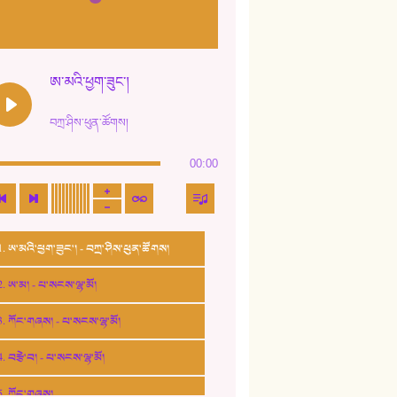
ཨ་མའི་ཕྱག་ཟུང་།
བཀྲ་ཤིས་ཕུན་ཚོགས།
00:00
1. ཨ་མའི་ཕྱག་ཟུང་། - བཀྲ་ཤིས་ཕུན་ཚོགས།
2. ཨ་མ། - པ་སངས་ལྷ་མོ།
3. ཀོང་གཞས། - པ་སངས་ལྷ་མོ།
4. བརྩེ་བ། - པ་སངས་ལྷ་མོ།
5. ཀོང་གཞས།