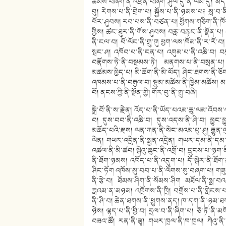
ཆེམས་བཞག་ནི་འཕྲིན་བཞག ཤུལ་དུ་ནི་ལམ་དུ། མད་པ
བུ། རེགས་པ་ནི་བྲེག་པ། སྐྱོས་པ་ནི་ཉམས་པ༑ སླ་
ཕོར་ཤུབས། རབ་པས་ནི་བཙན་པ། ཕྱོགས་གཅིག་ནི་ཁོར་
གྱིས། ཚང་ཐུར་ནི་གོས་ཤུབས། བརླ་བརྙང་ནི་སྣོན་
ནི་ངལ་བ། ཕོ་ལོང་ནི་གྲུ་གུ ཕྱག་ལས་ཁོམ་ནི་ར་རོ་བ
སྤང་ཤ། འཁོབ་པ་ནི་ངན་པ། འགུམ་པ་ནི་འཆི་བ། བཀུ
བརྣོགས་ཏེ་ནི་བསྔམས་ཏེ། མནགས་པ་ནི་བསྲན་པ། 
མཚམས་ཕྱེད་པ། མི་ཆོག་ནི་མི་ཕོད། ཤིང་ཐགས་ནི་
འཁམས་པ་ནི་བརྒྱལ་བ། སྡུམ་མཚེས་ནི་ཁྱིམ་མཚེས། མ་
བོ། ནངས་ཀྱི་ནི་སྔོན་གྱི། གོར་བུ་ནི་གྲུ་བཞི།
སྒྲེ་བོ་ནི་ས་རྗེན། འོད་པ་ནི་ཡོད་པའམ་ཆུ་ལམ་འོབས
བ། དུས་བབ་ནི་འཆི་བ། དུས་འདས་ནི་ཤི་བ། ཕྱུང་ཕྱུ
མཆོད་པའི་རྫས། ལན་ཀན་ནི་སེང་མའམ་པུ་ཤུ། རྒྱུན་ལ
ལེན། གཡར་འདྲེན་ནི་སྤྱན་འདྲེན། གཡར་དམ་ནི་ད
འཚལ་ནི་མི་ཚབ། སྒེའུ་ཆུང་ནི་འགྲོ་བ། དྲུངས་པ་ཉག
ནི་ཐོག་ཉམས། འཁོད་པ་ནི་འདུག་པ། དོ་སྒེར་ནི་ཐོག་
ཤིང་ཏོག འཁོས་སུ་བབ་པ་ནི་ལོགས་སུ་བཞག་པ། གཟུག
ནི་རྩེ་བ། ཐོམས་ཤིག་ནི་སོམས་ཤིག མཐོལ་ནི་སྨྲ་བའམ
ཟླའམ་ན་མཉམ། འཁྲོགས་ནི་ཁྲི། བགྲོས་པ་ནི་གླེངས་པ།
ནི་ཤི་བ། ཆེན་ཐགས་ནི་ཕྱུགས་ནད། ཁ་དག་ནི་ཉམ་ཐ
ཉེས། ལྷད་པ་ནི་བྱི་བ། དྲལ་བ་ནི་ཞིག་པ། ཅོ་ཏོ་ནི་མ
བཟའ་ཚོ། རན་ནི་རྩྭ། གཡར་ཁྲལ་ནི་ཁ་ཁྲལ། ཀེའུ་ནི་