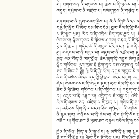
བ། ཐགས་རན་ནི་བཏགས་པ། རྨས་པ་ནི་ཉམས་པ། མང
འདུད། དཔྲེས་པ་ནི་བརྫེས་པ། བསེན་ཁུས་ནི་གཉེན་བ
བཟླུགས་པ་ནི་ཞུས་པའམ་དྲིས་པ། འོ་ནི་ནི་ཁོ་ནིའམ་འ
བརླ་ནི་སྙིང་པོ་མེད་དམ་མི་བདེན། སླར་རོལ་ནི་ཕ
པ་ནི་ལྕུག་ཕྲན། རེང་བ་ནི་འབྲེལ་མེད་དམ་རྐྱང་པ། 
ལེགས་པ། སྟེས་དབང་ནི་སྟོབས་ཤུགས། གནའ་བོ་ནི་སྔོན། 
ཉེན་ནི་རྨང༌། གདོང་མོ་ནི་མཇུག་ངོའི་ནང༌། རྣིལ་ནི
བུ། གཞགས་པ་ནི་བརྒྱན་པ། འདྲུབ་པ་ནི་འཚེམ་པ། དྲུ
རྒྱན། ལན་བོན་ནི་ལན་སློན། ཐེར་ཟུག་ནི་འགྱུར་མེད། 
སྟེང་གཡོགས། ཉུག་རུམ་ནི་རླིག་ཕྱུང་ངམ་འབྲས་བུ་
ཟག་གི་མིང་གི་སྤྱི། ཕྱི་བི་ནི་ཕྱི་རོལ། དགུན་གདུང་
མིག་ནི་འཁོར་ལོའམ་ནད་ཀྱི་བྱེ་བྲག་ལའང་འཇུག མཚ
ཞེས། གཞའ་གསང་ནི་གཡུང་དྲུང༌། དམ་དེམ་ནི་དམ་བཅས།
ཟེར་ནི་ཉི་ཟེར། གཏིགས་པ་ནི་འཁྲིགས་པ། གདུད་པ་ནི
བ། འཁྱུད་པ་ནི་འཆུག་པ། འདྲིད་པ་ནི་བསླུ་བ། འཕོ
རིལ་ནི་ཐམས་ཅད། འཛེག་པ་ནི་ཕྲད་པ། གཟེབ་ནི་གུར། 
མ། འཆོབས་ཤིག་ནི་གསངས་ཤིག གཉོད་ཀ་ནི་མཁོས་ཀ
ནི་བྱུར་བུར། གནོངས་པ་ནི་ཉེས་པ། དོང་སྟེ་ནི་སོང་ས
འཇོག་པ། ཀོས་ཐག་ནི་ཉམ་ཐག བཏུལ་བཅིལ་ནི་སྦྱང
ཁྲེན་ནི་སྐྱོན། གྱིན་ཏ་ནི་རྒྱུ་མེད། སྔ་མཁོ་ནི་སྔ་མ། སྨྱ
ནི་དྲང་པོ་མིན་པ། ཉིད་དོར་ནི་ངེས་པར། བྱོས་ཤིག་