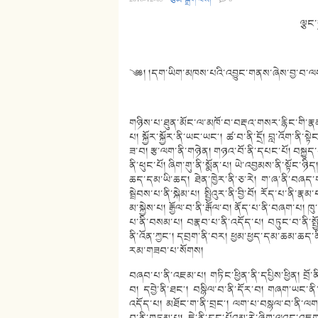
ལྕང་
༄༅། །དག་ཡིག་མཁས་པའི་འབྱུང་གནས་ཞེས་བྱ་བ་ལས་
གཉིས་པ་ཐུན་མོང་ལ་མཁོ་བ་བརྡའ་གསར་རྙིང་གི་རྣམ་ག
པ། སྐྱོར་སྐྱོར་ནི་ཡང་ཡང༌། ཚ་བ་ནི་དྲོ། བླ་འོག་ནི
ཟ་བ། རྩ་ལག་ནི་གཉེན། གཉའ་བོ་ནི་དཔང་པོ། བསྐྱུད
ནི་ཕུང་པོ། ཞིག་གུ་ནི་སྨོན་པ། ཡེ་འབྱམས་ནི་སྟོང་ཉ
ཆད་དམ་ཡི་ཆད། ཐེན་ཁྱེར་ནི་ཅ་རེ། ག་ཞ་ནི་བཞད་གད
སྦྲེབས་པ་ནི་སྐེམ་པ། སྤྱིའུར་ནི་བྱི་བོ། རོད་པ་ནི་ར
མ་སྐྱེས་པ། རྒྱོལ་བ་ནི་རྒོལ་བ། ནོད་པ་ནི་བཞག་པ།
པ་ནི་བསམ་པ། བརྣབ་པ་ནི་འདོད་པ། བཏུང་བ་ནི་སྤྱ
ནི་འོན་ཀྱང༌། དབྲག་ནི་བར། ཕྱམ་ཕྱད་དམ་ཆམ་ཆད་
རམ་གཟབ་པ་སོགས།
བཞབ་པ་ནི་འཇམ་པ། གཏིང་ཕྱིན་ནི་དཔྱིས་ཕྱིན། བྲོ་
བ། དབྱེ་ནི་ཐང༌། བསྙིལ་བ་ནི་དོར་བ། གཞག་ཡང་ནི
འདོད་པ། མཐོང་ག་ནི་བྲང༌། ལག་པ་བསྙལ་བ་ནི་ལག་པ་བ