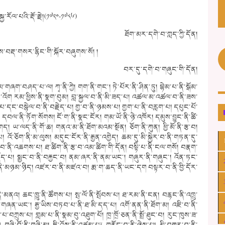
སྐྱ་རོལ་པའི་རྡོ་རྗེ།(༡༧༢༠-༡༧༨༦)
ཐོག་མར་དགེ་བ་ཀླད་ཀྱི་དོན།
བརྡ་གསར་རྙིང་གི་སྐོར་བཞུགས་སོ། །
བར་དུ་དགེ་བ་གཞུང་གི་དོན།
ཞག་བཤད་པ་ལ། ཀྭ་ནི་ཀྱེ། གག་ནི་གང༌། ཏེ་པོར་ནི་ཤིན་ཏུ། བྷེམ་པ་ནི་སྒོམ་
་སྟེང་འོག རམ་ཕྱིས་ནི་སྣག་བུམ། བླ་སྐྱལ་བ་ནི་མི་ཟད་པ། འཚལ་མ་འཚལ་བ་ནི་ཟས་
་པ་དང་བསྙེལ་བ་ནི་བརྗེད་པ། གྱ་བ་ནི་ཉམས་པ། གྱག་པ་ནི་བརླག་པ། དཔུང་པོ་
ིད། དབལ་ནི་ཏོག་སོགས། ངོ་ག་ནི་སྣང་ངོར། གམ་ཡོ་ནི་ཉེ་འཁོར། དམུས་བྱུང་ནི་ཚི་
། ཡ་ལད་ནི་གོ་ཆ། གནའ་མ་ནི་ཐོག་མའམ་སྔོན། ཅོག་ནི་ཀུན། ཕྱི་མོ་ནི་རྩ་བ།
ྣམ་པ། འོ་ཅོག་ནི་མ་ལུས། མདུང་ངོར་ནི་རྒྱན་འགྱེད། ཆམ་དུ་མི་སྐྱེར་བ་ནི་གཏན་དུ་
 ཁུ་བ་ནི་འཆགས་པ། ཐ་ཚིག་ནི་རྩ་བ་འམ་ཚིག་གི་དོན། བསྟི་པ་ནི་ངལ་གསོ། བརྣག་
ོད་པ། སྨྱང་བ་ནི་བརྐྱང་བ། ནམ་ཞར་ནི་ནམ་ཡང༌། གཞུར་ནི་གཞུང༌། འོན་ཏང་
ནི་མཉམ་ཉིད། འཛར་བ་ནི་མཛའ་བ། རྨ་ག་ཆད་ནི་ཡང་དག བསྟར་བ་ནི་བྱི་དོར་
ནི་མནའ། ཆང་ཁྱུ་ནི་ཚོགས་པ། སྤ་ལོ་ནི་སྤོབས་པ། ཐ་རམ་ནི་ངན། བརྙང་ནི་འཁྲུ་
་གཞན་ཡང༌། རྒྱ་ཡིས་བཏབ་པ་ནི་ཐ་མི་དད་པ། འགོ་ནན་ནི་ཐོག་མ། འཇི་བ་ནི་
ཀྲུས་པ། གླམ་པ་ནི་སྣམ་བུ་འཐུག་པོ། ཁྲ་ཁྲོ་ཅན་ནི་སྤྲོ་ཐུང་བ། རུང་ཁུས་ཟ་