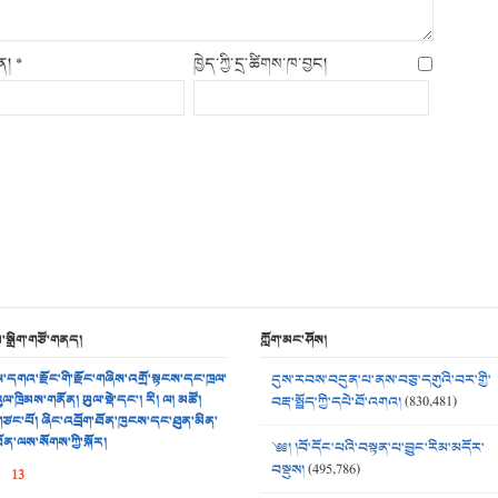
ིན།
*
ཁྱེད་ཀྱི་དྲ་ཚིགས་ཁ་བྱང།
མ་སྒྲིག་གཙོ་གནད།
ཀློག་མང་ཤོས།
་དགའ་རྫོང་གི་རྫོང་གཞིས་འགྲོ་སྟངས་དང་ཁྲལ་
དུས་རབས་བདུན་པ་ནས་བཅུ་དགུའི་བར་གྱི་
ུལ་ཁྲིམས་གནོན། ཡུལ་སྡེ་དང་། རི། ལ། མཚོ།
བརྡ་སྤྲོད་ཀྱི་དཔེ་ཐོ་འགའ།
(830,481)
ཙང་པོ། ཞིང་འབྲོག་ཐོན་ཁུངས་དང་ཐུན་མིན་
ོན་ལས་སོགས་ཀྱི་སྐོར།
༄༅། །བོ་དོང་པའི་བསྟན་པ་བྱུང་རིམ་མདོར་
བསྡུས།
(495,786)
13