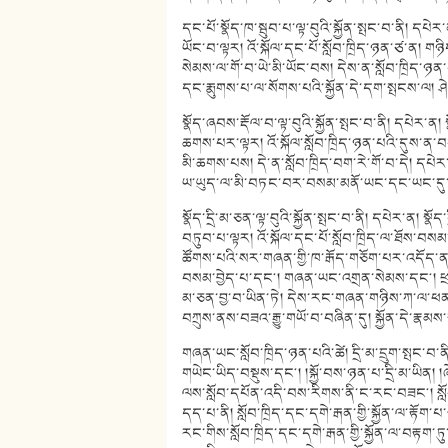
དང་པོ་སྣོད་ཁ་སྦུབ་པ་ལྟ་བུའི་སྐྱོན་སྤང་བ་ནི། དཔེར
ཡོང་བ་ལྟར། འོ་སྐོལ་དང་པོ་སློབ་ཁྲིད་ཉན་ཙ་ན། 
སེམས་ལ་གོ་བ་ཡེ་མི་ཡོང་བས། དེས་ན་སློབ་ཁྲིད་ཉན
དང་རྨུགས་པ་ལ་སོགས་པའི་སྐྱོན་དེ་དག་སྤངས་ལ།
སྣོད་ཞབས་རྡོལ་བ་ལྟ་བུའི་སྐྱོན་སྤང་བ་ནི། དཔེར་ན
ཆགས་པར་ལྟར། འོ་སྐོལ་སློབ་ཁྲིད་ཉན་པའི་དུས་ན་བ
མི་ཆགས་པས། དེ་ན་སློབ་ཁྲིད་བག་རེ་གོ་བ་དེ། དཔ
ཡ་ཡུད་ལ་མི་བཏང་བར་བསམ་མནོ་ཡང་དང་ཡང་དུ་
སྣོད་དྲི་མ་ཅན་ལྟ་བུའི་སྐྱོན་སྤང་བ་ནི། དཔེར་ན། སྣོ
བཏུབ་པ་ལྟར། འོ་སྐོལ་དང་པོ་སློབ་ཁྲིད་ལ་ཐོས་བས
ཚོགས་པའི་སར་གཞན་གྱི་ཁ་རྒོད་གཅོག་པར་འདོད་ན
བསམ་བྱེད་པ་དང༌། གཞན་ཡང་འགྲན་སེམས་དང༌། ཕྲག
མ་ཅན་བྱ་བ་ཡིན་ཏེ། དེས་རང་གཞན་གཉིས་ཀ་ལ་ཕན་མི
བཀྲུས་ནས་བཟའ་རྒྱུ་གཡོ་བ་བཞིན་དུ། སྐྱོན་དེ་
གཞན་ཡང་སློབ་ཁྲིད་ཉན་པའི་ཚེ། དྲི་མ་དྲུག་སྤང་བ་
གཡེང་ཡིད་བསྡུས་དང༌། །སྐྱོ་བས་ཉན་པ་དྲི་མ་ཡིན། 
ལས་སློབ་དཔོན་འདི་བས་རིགས་ནི་ང་རང་བཟང༌། སློབ
དད་པ་ནི། སློབ་ཁྲིད་དང་དགེ་རྒན་གྱི་སྐྱོན་ལ་རྟོག་པ་
རང་གིས་སློབ་ཁྲིད་དང་དགེ་རྒན་གྱི་སྐྱོན་ལ་བརྟག་ཏ