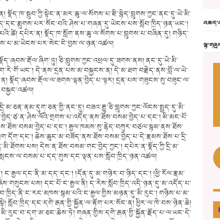
་ན། སྣོད་ཁ་སྦུབ་ཀྱི་སྟེང་ན་མར་ཆུ་ལ་སོགས་པ་ཇི་སྙེད་བླུགས་ཀྱང་ནང་དུ་ཡེ་མི་
གཉིད་དང་རྨུགས་པར་སོང་བའི་ཤེས་པ་གཞན་དུ་ཡེངས་པས་སློབ་ཁྲིད་ཉན་ཡང༌།
འཆད་འ
་པའི་ཚེ། དཔེར་ན། སྣོད་ཁ་སློག་ནས་ཆུ་ལ་སོགས་པ་བླུགས་པ་བཞིན་དུ། གཉིད་
 ཤེས་པ་མ་ཡེངས་པར་སེང་ངེ་བྱས་ལ་ཉན་འཚལ།
ལྷ་གཞུ
། སྣོད་ཞབས་རྡོལ་ཞིག་ཏུ། ཅི་བླུགས་ཀྱང་འཕྲལ་དུ་ཟགས་ནས། ནང་དུ་ཡེ་མི་
ག་རེ་གོ་ཡང༌། དེ་ནས་དྲན་པས་མ་བསྐྱངས་ན། དེ་མ་ཐག་བརྗེད་ནས་བློ་ལ་ཡེ་
ེར་ན། སྣོད་ཞབས་རྡོལ་ལ་ཟགས་ལྷན་བྱེད་པ་ལྟར། དྲན་པས་གཟུངས་སུ་བཟུང་ལ་
བསྐྱང་འཚལ།
ད་དྲི་མ་ཅན་ནམ་དུག་ཅན་གྱི་ནང་དུ། བཟའ་རྒྱུ་ཅི་བླུགས་ཀྱང་ལོངས་སྤྱད་དུ་མི་
མ་བྱེད་ཙ་ན་ཤེས་ལོའི་གྲགས་པ་འདོད་ནས་ཐོས་བསམ་བྱེད་པ་དང༌། མི་མང་པོ་
ས་ཐོས་བསམ་བྱེད་པ་དང༌། རྒྱལ་ཁམས་སུ་རྙེད་བཀུར་བཙལ་སྙམ་ནས་ཐོས་
་དོག་དང༌། ཆེས་ཆུང་མ་བཟོད་ནས་ཐོས་བསམ་བྱེད་པ་དེ་རྣམས་ཐོས་པ་དྲི་
་ཐོགས་པས། དེས་ན་ཐོས་བསམ་གང་བྱེད་ཀྱང༌། དཔེར་ན་སྣོད་ཀྱི་དྲི་མ་
རྣམས་སྤངས་ལ་བསམ་པ་དད་གུས་དང་ལྡན་པས་སློབ་ཁྲིད་ཉན་འཚལ།
ནི། ང་རྒྱལ་དང་ནི་མ་དད་དང༌། །དོན་དུ་མ་གཉེར་བ་ཉིད་དང༌། །ཕྱི་རོལ་རྣམ་
།ཞེས་གསུངས་པས། དང་པོ་ང་རྒྱལ་ནི། ད་རེས་སློབ་ཁྲིད་འདི་ཉན་དུ་མ་འདོད་པ་
་ཁྲིད་ནི་ང་རང་མཁས་སྙམ་པའི་ང་རྒྱལ་གྱིས་མཉན་དུ་མི་རུང༌། གཉིས་པ་མ་
སྟེ། སློབ་ཁྲིད་དང་དགེ་རྒན་གྱི་སྐྱོན་ལ་རྟོག་པར་སོང་ན། ཕྱིར་ལ་ཁེ་བས་ཉེན་ཆེ།
ུ་མི་རུང་བ་དག་ཨ་ཅང་ཆེས་ཏེ། གཞན་གྱིས་དགེ་རྒན་གྱི་སྐྱོན་རྗོད་པ་ལ་ཡང་དེ་