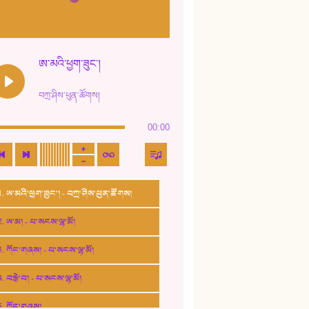
ཨ་མའི་ཕྱག་ཟུང་།
བཀྲ་ཤིས་ཕུན་ཚོགས།
00:00
1. ཨ་མའི་ཕྱག་ཟུང་། - བཀྲ་ཤིས་ཕུན་ཚོགས།
2. ཨ་མ། - པ་སངས་ལྷ་མོ།
3. ཀོང་གཞས། - པ་སངས་ལྷ་མོ།
4. བརྩེ་བ། - པ་སངས་ལྷ་མོ།
5. ཀོང་གཞས།