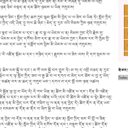
བཟློག དེ་ལ་མི་ཉན་པར་ད་རུང་ཟེར་ན། རང་རེ་གཞན་དུ་ལངས་ལ་འགྲོ།
པ་ལ་ཉན་ཅིང་བསྡད་ན་དམ་ཚིག་ཉམས་པ་ཡིན་གསུངས།
ུག་ཅིང༌། སློབ་ཁྲིད་ཆག་ཀྱང་སྙམ་སྙོམ་མི་བྱེད་པ་ལ་ཟེར་བ་ཡིན་ཏེ། སློབ་ཁྲིད་
བ་ཁྲིད་འདི་ཤིན་ཏུ་གལ་ཆེ་ཞིང༌། མེད་དུ་རུང་བའི་སེམས་ཀྱིས་ཉན་གསུངས།
ས་སྣང་ལ་ཡེངས་པ་དང༌། རྣ་བ་སྒྲ་ལ་ཡེངས་པ་ན། སེམས་ཀྱང་དེའི་རྗེས་སུ་
ཡེངས་པར་བྱེད་དགོས། མིག་དང་རྣ་བ་མ་ཡེངས་ཀྱང༌། སེམས་རང་གི་ཁྱིམ་གྱི་
པས་ཡང་དང་ཡང་དུ་བཟློག་པས་ཕྱིས་མི་ཡེངས་པ་ལ་ཕན་གསུངས།
་ཏིང་ངེ་འཛིན་སྒོམ་པ་དང༌། གཉིད་དང༌། རྨུགས་པ་ལ་ཟེར་བས། དེ་དག་སྤངས་ལ་
ཐུན་ཆེས་པས་སྐྱོ་བ་དང༌། མ་གོ་བས་སྐྱོ་བར་གྱུར་ཏེ། ཨ་ཀ། ད་འཕྲོ་བཅད་ན་རུང་
སྡེ་ཚན
་སྐོལ་ལ་ད་ལྟ་སློབ་ཁྲིད་ཟབ་ལ་རྒྱ་ཆེ་བ་ལ་དཀའ་བ་མེད་པར་ཐོས་པ་བྱ་རུ་ཡོད་
་ཉིན་མཚན་བར་མ་ཆད་དུ་གསུང་ཡང༌། དགའ་བ་དང་སྤྲོ་བས་ཉན་འཚལ།
ྐྱོན་ལྔ་བྱ་བ་ཡོད་དེ། དེ་གང་ཡིན་ན། ཚིག་མི་འཛིན་པ་དང༌། དོན་མི་འཛིན་
ན་པ་དང༌། མ་ལུས་པར་མི་འཛིན་པའོ། །དང་པོ་ཚིག་མི་འཛིན་པ་སྟེ། ཚིག་འདྲ་
ནན་ཏན་མི་བྱེད་པར་དོན་གཅིག་པུ་ལ་ནན་ཏན་བྱེད་དེ། ཚིག་ནོར་ན་དོན་ཡང་
ས། བསམས་ན་དོན་མ་ནོར་བ་ཞིག་སྐྱེ་བ་ཡིན་གསུངས།
་བྱེད་ལ། དོན་ལ་ནན་ཏན་མི་བྱེད་པ་ཙམ་ན། སློབ་ཁྲིད་མང་པོ་བློ་ལ་ཟིན་
་པར་འཛིན་པ་ནི། སློབ་ཁྲིད་དེའི་དགོས་དོན་དང༌། བསྡུས་དོན་དང༌། ཚིག་དོན་