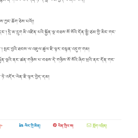
་ཀྱང་ཆོག་ཅེས་པའོ།།
་དང༌། དྲི་མ་དྲུག མི་འཛིན་པའི་སྐྱོན་ལྔ་བཅས་སོ་སོའི་དོན་སྤྱི་ཙམ་གྱི་མིང་གང་
ང༌། སྤང་བྱའི་ཐབས་ལ་འཇུལ་ཚུལ་ཇི་ལྟར་བསྟན་འདུག་གམ།
་སྐྱོན་ལྔའི་ནང་ཚན་གཉིས་པ་བཅས་དེ་གཉིས་སོ་སོའི་ཞིབ་ཕྲའི་ནང་དོན་གང་
ཏེ་འདོར་ལེན་ཇི་ལྟར་བྱེད་དམ།
།+
ལིང་ཀྲི་ཨིན།
པིན་ཀྲིའ་ས།
གློག་འཕྲིན།