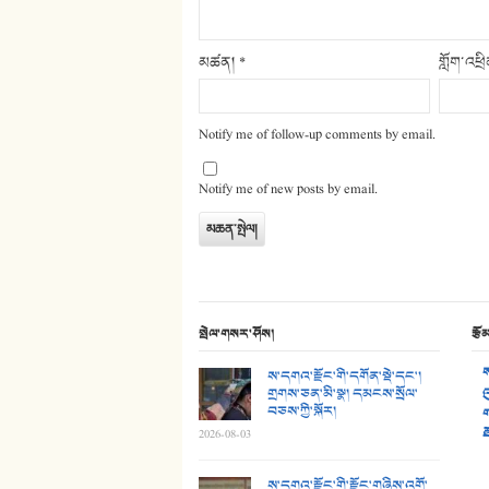
མཚན།
*
གློག་འཕྲ
Notify me of follow-up comments by email.
Notify me of new posts by email.
སྤེལ་གསར་ཤོས།
རྩོ
ས
ས་དགའ་རྫོང་གི་དགོན་སྡེ་དང་།
གྲགས་ཅན་མི་སྣ། དམངས་སྲོལ་
འ
བཅས་ཀྱི་སྐོར།
ག
ཐ
2026-08-03
ས་དགའ་རྫོང་གི་རྫོང་གཞིས་འགྲོ་