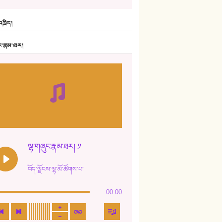
6. ཆོལ་གསུམ་བྲོ་གཞས། - སྒྲོན་གསལ།
ཁྲིད།
7. ལྷག་སྒྲོན་ལགས།
ང་རྣམ་ཐར།
8. ཆང་གཞས།
9. ཆང་གཞས། ༢
10. ཆང་གཞས། ༣
11. ལོ་གསར།
12. ལོ་གསར། ༢
ལྷ་གཞུང་རྣམ་ཐར། ༡
13. ཆུང་འདྲིས། - ཟླ་སྒྲོན།
བོད་ལྗོངས་ལྷ་མོ་ཚོགས་པ།
14. སྙིང་རྗེ་མོ། - ཚེ་འགྱུར་མེད།
00:00
15. ཤམ་པ་ལ་ཡི་སྲས་མོ།
16. ལྷ་བུ་དར་བུ།