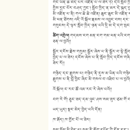
གང་ཡིན་ཆ་མེད་པར་འཛིན་པ་ལ་ཟེར་ཏེ། དེའི་སློབ་
གྱིས་དྲང་པོར་བཤད་ཀྱང༌། སློབ་ཁྲིད་ན་མར་དེ་སྐད་
མི་འཛིན་པ་ནི། གལ་ཆེ་ཆེ་འཛིན། ཆུང་ཆུང་མི་འཛིན་པ
མི་ཕན་ཐོགས། འདི་འོ་སྐོལ་རྣམས་ལ་འབྱུང་བས། དང
གསུངས། དེ་ལྟར་སློབ་ཁྲིད་ཉན་པའི་དྲི་མ་དེ་ད
ཚིག་འགྲེལ།
གདམས་ངག མན་ངག་གམ་ཕན་པའི་ངག་ཚིག
ཅན་ལ་བྱའོ།།
སྦྱོར་དངོས་རྗེས་གསུམ། སྦྱོར་ཞེས་པ་ནི་སྦྱོར་བ་
བྱེད་པ་ལ་ཟེར། དངོས་ཞེས་པ་ནི་སློབ་ཁྲིད་དངོས་གཞི
ཟེར་རོ།།
གཉིད་དང་རྨུགས་པ། གཉིད་ནི་དུས་མ་ཡིན་པའི་གཉིད
རྨུགས་པ་ནི་བློ་བྱིང་ཞིང་མི་གསལ་བ་འཐིབ་པ་ལ་བྱའོ།
འོ་སྐོལ། ང་རང་ཚོ་འམ་རང་རེ་ཞེས་པའོ།།
བག་རེ་གོ། ཅུང་ཟད་དམ་ཉུང་ཤས་སམ་ཟུར་ཙམ་གོ་བ
ཡད་ཡུད། སྣང་མེད་བྱེད་པའི་དོན།
ཁ་རྒོད། ཁ་གྱོང་པོ་ལ་ཟེར།
སྙམ་སྙོམ་མི་བྱེད་པ། སྙམ་ནི་རྟོག་དཔྱོད་ཀྱི་དོན་དང༌།