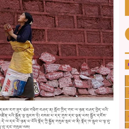
འི་གདམས་ངག་ཟུར་ཙམ་གཅིག་བཤད་ན། སློབ་ཁྲིད་གང་ལ་ཉན་བཤད་བྱེད་པའི་
ུག མི་འཛིན་པའི་སྐྱོན་ལྔ་སྤངས་ཏེ། བསམ་པ་དད་གུས་དང་ལྡན་པས། སྦྱོར་དངོས་
ལ་དང་པོ་ཉན་པ་པོའི་སྣོད་ཀྱི་སྐྱོན་གསུམ་སྤང་བ་ནི། སྣོད་ཁ་སྦུབ་པ་ལྟ་བུ་
་ལྟ་བུ་དང་གསུམ་ལས།