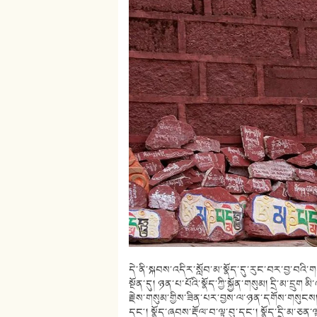
དེ་ནི་སྐབས་འདིར་སློབ་མ་སྣོད་དུ་རུང་བར་བྱ་བ
སྔོན་དུ། ཉན་པ་པོའི་སྣོད་ཀྱི་སྐྱོན་གསུམ། དྲི་མ་དྲ
རྗེས་གསུམ་གྱིས་ཟིན་པར་བྱས་ལ་ཉན་དགོས་གསུངས། དེ་
དང༌། སྣོད་ཞབས་རྡོལ་བ་ལྟ་བུ་དང༌། སྣོད་དྲི་མ་ཅན