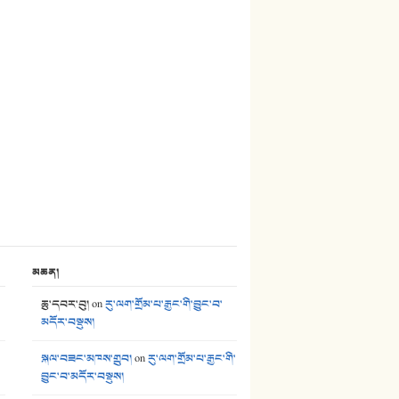
མཆན།
ཆུ་དབར་བུ།
on
རུ་ལག་གྲོམ་པ་རྒྱང་གི་བྱུང་བ་
མདོར་བསྡུས།
སྐལ་བཟང་མཁས་གྲུབ།
on
རུ་ལག་གྲོམ་པ་རྒྱང་གི་
བྱུང་བ་མདོར་བསྡུས།