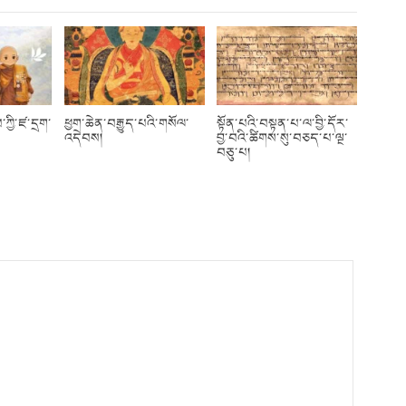
བ་ཀྱི་ཛ་དྲག་
ཕྱག་ཆེན་བརྒྱུད་པའི་གསོལ་
སྟོན་པའི་བསྟན་པ་ལ་བྱི་དོར་
འདེབས།
བྱ་བའི་ཚིགས་སུ་བཅད་པ་ལྔ་
བཅུ་པ།