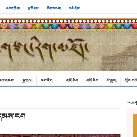
འཆད་ཁྲིད།
སྣ་ཚོགས།
ཡིག་ཚགས།
དཔེ་དེབ།
ནས་བཤད།
སྒྱུ་རྩལ།
ནང་རིག
བཟོ་རིག
གསོ་རིག
ལོ་རྒྱུས།
སློབ་གསོ
གངས་ལ
་གདམས་ངག