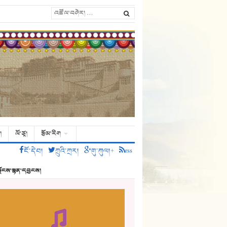
།
ལོ་ཙཱ།
རྩོམ་རིག
ངོ་དེབ།
ཀྲུའི་ཀྲར།
གུ་ཀུལ།+
rss
ྗོངས་སྙན་དབྱངས།