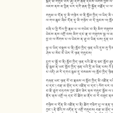
སྐད་མི་གསུང་བར་ཞུ། དགེ་རྒན་དངོས་ལགས་བྱས་ལ་
ལངས་ནས་མ་ཕྱིན་པར་དགེ་རྒན་གྱི་སྐྱོན་བརྗོད་
གསུམ་པ་དོན་དུ་མི་གཉེར་བ་ནི་སློབ་ཁྲིད་ལ་ཡིད་མི་འཇ
ལ་གལ་ཆུང་ཞིང་དོན་དུ་མི་གཉེར་བ་དེ་སྤངས་ལ། སློ
བཞི་པ་ཕྱི་རོལ་གྱི་རྣམ་པ་ལ་གཡེང་བ་ནི། མིག་གཟུག
ཡེངས་ནས་འགྲོ་བས། མིག་དང་རྣ་བ་གཟུགས་སྒྲ་ལ་མ་
བྱ་བ་ལ་སོགས་པ་ལ་ཡེངས་ན་ཐུ་བ་ཡིན་པས། དྲན་
ལྔ་པ་ཡིད་བསྡུས་པ་ནི། སློབ་ཁྲིད་ཉན་པའི་དུས་སུ
ཤེས་པ་སེང་ངེ་ཡེར་རེ་ཉན་གསུངས།
དྲུག་པ་སྐྱོ་བ་ནི། སློབ་ཁྲིད་ཉན་པའི་ཚེ་ཧ་ཅང་སློབ་
སྟེ་སྙམ་ན་ཡང་སློབ་ཁྲིད་ཉན་པའི་དྲི་མ་ཡིན་པས། འོ
པ་འདི། ཨ་རེ་དགའ་སྙམ་དུ་བསམས་ལ། སློབ་ཁྲིད
གཞན་ཡང་ཉན་པོ་བ་རྣམས་ལ་སློབ་ཁྲིད་མི་འཛིན་པའི་ས
པ་དང༌། བརྡ་མ་ཕྲོད་པར་འཛིན་པ་དང༌། ལོག་པར་འཛི
བ་ཇི་ཙུག་བཏགས་ཀྱང་ཆོག་ཟེར་ནས་གསུང་སྒྲོས་ལ་
ནོར་ནས་འགྲོ་ལ། དང་པོ་ཚིག་མ་ནོར་བ་རེ་བཟུང་ན
གཉིས་པ་དོན་མི་འཛིན་པ་ནི། ཚིག་གཅིག་པུ་ལ་ནན་ཏན
ཀྱང༌། ནེ་ཙོའི་ཁ་འདོན་དུ་འགྲོ་གསུངས། བརྡ་མ་ཕྲོད