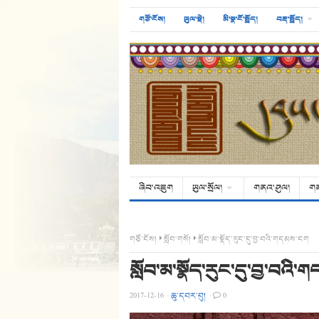
གཙོ་ངོས།
ཡུལ་སྡེ།
མི་སྣ་ངོ་སྤྲོད།
བརྡ་སྤྲོད།
ཞིབ་འཇུག
ཡུལ་སྲོལ།
གནའ་ཤུལ།
ག
གཙོ་ངོས།
སློབ་གསོ།
སློབ་མ་སྣོད་རུང་དུ་བྱ་བའི་གདམས་ངག
སློབ་མ་སྣོད་རུང་དུ་བྱ་བའི
2017-12-16
·
ཆུ་དབར་བུ།
·
0