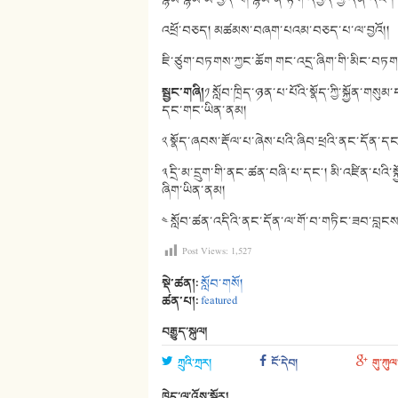
འཕྲོ་བཅད། མཚམས་བཞག་པའམ་བཅད་པ་ལ་བྱའོ།།
ཇི་ཙུག་བཏགས་ཀྱང་ཆོག གང་འདྲ་ཞིག་གི་མིང་བཏགས
སྦྱང་གཞི།
༡ སློབ་ཁྲིད་ཉན་པ་པོའི་སྣོད་ཀྱི་སྐྱོན་གསུམ
དང་གང་ཡིན་ནམ།
༢ སྣོད་ཞབས་རྡོལ་པ་ཞེས་པའི་ཞིབ་ཕྲའི་ནང་དོན་ད
༣ དྲི་མ་དྲུག་གི་ནང་ཚན་བཞི་པ་དང༌། མི་འཛིན་པའི
ཞིག་ཡིན་ནམ།
༤ སློབ་ཚན་འདིའི་ནང་དོན་ལ་གོ་བ་གཏིང་ཟབ་བླངས་
Post Views:
1,527
སྡེ་ཚན།:
སློབ་གསོ།
ཚན་པ།:
featured
བརྒྱུད་སྐུལ།
ཀྲུའི་ཀྲར།
ངོ་དེབ།
གུ་ཀུལ
ཁྱེད་ལ་འོས་སྦྱོར།