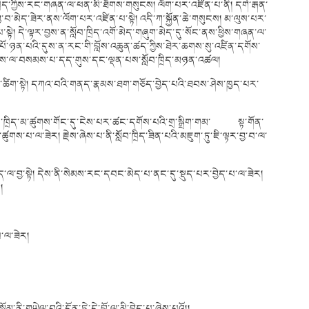
ཁྲིད་ཀྱིས་རང་གཞན་ལ་ཕན་མི་ཐོགས་གསུངས། ལོག་པར་འཛིན་པ་ནི། དགེ་རྒན་
བྱ་བ་མེད་ཟེར་ནས་ལོག་པར་འཛིན་པ་སྟེ། འདི་ཀ་སྐྱོན་ཆེ་གསུངས། མ་ལུས་པར་
་སྟེ། དེ་ལྟར་བྱས་ན་སློབ་ཁྲིད་འགོ་མེད་གཞུག་མེད་དུ་སོང་ནས་ཕྱིས་གཞན་ལ་
་པོ་ཉན་པའི་དུས་ན་རང་གི་བློས་འཆུན་ཚད་ཀྱིས་ཐེར་ཆགས་སུ་འཛིན་དགོས་
ག་སྤངས་ལ་བསམས་པ་དད་གུས་དང་ལྡན་པས་སློབ་ཁྲིད་མཉན་འཚལ།
་སྟེ། དཀའ་བའི་གནད་རྣམས་ཐག་གཅོད་བྱེད་པའི་ཐབས་ཤེས་ཁྱད་པར་
སྟེ་སློབ་ཁྲིད་མ་ཚུགས་གོང་དུ་ངེས་པར་ཚང་དགོས་པའི་གྲ་སྒྲིག་གམ་ སྟ་གོན་
་ཚུགས་པ་ལ་ཟེར། རྗེས་ཞེས་པ་ནི་སློབ་ཁྲིད་ཟིན་པའི་མཇུག་ཏུ་ཇི་ལྟར་བྱ་བ་ལ་
་ལ་བྱ་སྟེ། དེས་ནི་སེམས་རང་དབང་མེད་པ་ནང་དུ་སྡུད་པར་བྱེད་པ་ལ་ཟེར།
།
་ལ་ཟེར།
 སྙོམ་ནི་གཡེལ་བའི་དོན་ཏེ་དེ་བློ་ལ་མི་བྱེད་པ་ཞེས་པའོ།།