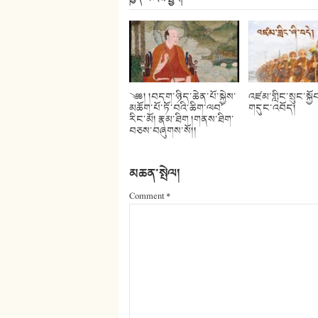
༄༅། །བདག་ཉིད་ཆེན་པོ་སྐྱེས་
འཛམ་གླིང་སྲུང་སྐྱོ
མཆོག་པོ་ཏོ་བའི་ཆིག་ལབ་
གདུང་འབོད།
རིང་མོ། རྣམ་ཐིག །གནས་ཐིག་
བཅས་བཞུགས་སོ།།
མཆན་སྤེལ།
Comment
*