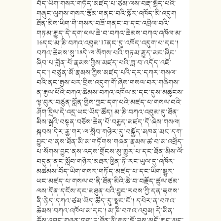
བོད་ཡིག་གསར་གཏོད་མཛད་པ་ཙམ་ལས་བརྡ་སྤྲོད་པའི་
གཞུང་ལུགས་གསར་རྩོམ་གནང་བའི་སྐོར་འཁོད་མི་འདུག
ཐོན་མིས་ཡིག་གེ་གསར་བཟོ་གནང་བ་དང་འབྲེལ་བའི་
གཏམ་རྒྱུད་དེ་དག་ཕལ་ཆེ་བ་བཀའ་ཆེམས་བཀའ་འཁོལ་མ་
16དང་མ་ཎི་བཀའ་འབུམ་17ནང་དུ་འཁོད་འདུག་པ་དང་།
བཀའ་ཆེམས་སུ་18དེ་ལ་སོགས་པའི་གཏམ་རྒྱུད་མང་ཞིང་
ཞིབ་པ་བློན་པོ་རྣམས་ཀྱིས་མཛད་པའི་ཟླ་བ་འདོད་འཇོ་
དང་། བཙུན་མོ་རྣམས་ཀྱིས་མཛད་པའི་དར་དཀར་གསལ་
བའི་ནང་རྒྱས་པར་བྲིས་འདུག་གོ་ཞེས་གསལ་བར་གཞིགས་
ན་རྒྱལ་པོའི་བཀའ་ཆེམས་བཀའ་འཁོལ་མ་དང་དུས་མཚུངས་
ལྟ་བུར་བཙུན་བློན་གྱིས་ཀྱང་དག་པའི་མཛད་པ་གསལ་བའི་
ཤོག་དྲིལ་དེ་འདྲ་ཡང་ཡོད་ཚོད། མ་ཎི་བཀའ་འབུམ་དུ་ཐོན་
མིས་སྒྲའི་བསྟན་བཅོས་ཆེན་པོ་བརྒྱད་མཛད་དོ་ཞེས་གསལ།
སྐབས་དེར་རྒྱ་གར་ལ་སློབ་གཉེར་དུ་བསྐྱོད་མཁན་མང་དག་
བྱུང་བ་ནས་ཐོན་མི་མ་གཏོགས་གཞན་རྣམས་ཚ་བ་མ་འཕྲོད་
པ་སོགས་བྱུང་ནས་འདས་གྲོངས་སུ་གྱུར་པ་དང་ཐོན་མིས་ལོ་
བདུན་ནང་སློབ་གཉེར་མཐར་ཕྱིན་ཏེ་རང་ཡུལ་དུ་འཁོར་
མཚམས་བོད་ཡིག་གསར་གཏོད་མཛད་པ་དང་ཡིག་སྒྱུར་
ཡང་མཛད་པ་གསལ་བ་ནི་ཐོན་མིའི་ཆེ་བ་བརྗོད་ཚུལ་ཙམ་
ལས་དོན་དངོས་དང་མཐུན་པའི་བྱུང་རབས་ཀྱི་དན་རྟགས་
ནི་རྙེད་དཀའ་ཙམ་ཡོད་ཚོད་དུ་སྣང་ངོ་། དཔེར་ན་བཀའ་
ཆེམས་བཀའ་འཁོལ་མ་དང་། མ་ཎི་བཀའ་འབུམ། དེ་མིན་
ཆོས་འབྱུང་གཞན་ཁག་ཏུ་ཐོན་མི་སམ་བྷོ་ཊས་མདོ་རྒྱུད་མང་