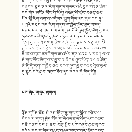
ཐང་བྲལ་བ་རེ་བསྣམས་ཕེབས་པར་བརྟེན་བཙན་པོའི་
བཞུགས་སྒར་ནས་རིག་གནས་གསར་པའི་སྣང་བརྙན་ཞིག་
ངང་གིས་མངོན་ཡོང་གི་ཡོད། བཙན་པོ་སྲོང་བཙན་སྒམ་
པོས་བློ་རིག་བཀྲ་བ་འདེམས་སྒྲུག་གིས་ཐང་རྒྱལ་ཁབ་ཏུ་
15རྒྱའི་གཙུག་ལག་རིག་གནས་ལ་སློབ་སྦྱོང་བྱེད་མཁན་
བཏང་བར་མ་ཟད། བལ་ཡུལ་རྒྱལ་པོའི་རྒྱབ་སྐྱོར་འོག་རྒྱ་གར་
འཕགས་པའི་ཡུལ་དུ་སློབ་གཉེར་ལ་བཏང་གནང་ཡོད་པ་
རེད། རྒྱ་གར་ཕྱོགས་སུ་བྱིས་པ་བློ་རིག་ལྡན་པ་བཅུ་ནས་ཉི་
ཤུའི་བར་སློབ་གཉེར་ལ་བཏང་བའི་ཁོངས་ནས་འགའ་ཤས་
ནི་ཚ་བ་དང་ཟས་རིགས་མ་འཕྲོད་ནས་འདས་པ་དང་། ལ་ལ་
ནི་གར་སོང་མེད་པར་གྱུར་པ་སོགས་བྱུང་ཡོད་པ་ལས་ཐོན་
མི་ནི་དེ་དག་གི་ཁྲོད་ནས་དཀའ་སྡུག་ཁྱད་གསད་ཀྱིས་ཕུལ་
དུ་བྱུང་བའི་གྲུབ་འབྲས་ཐོབ་ཐུབ་མཁན་དེ་ཡིན་ནོ།།
བརྡ་སྤྲོད་གཞུང་ལུགས།
སློན་དཔོན་ཐོན་མི་སམ་བྷོ་ཊ་རྒྱ་གར་དུ་སློབ་གཉེར་ལ་
ཕེབས་པ་དང་། ཕྱིར་བོད་དུ་ཕེབས་ནས་བོད་ཡིག་གསར་
བཟོ་གནང་བར་མ་ཟད། བརྡ་སྤྲོད་པའི་གཞུང་སུམ་རྟགས་
གཉིས་དང་དེ་མིན་གཞུང་གཞན་ཡང་གསར་རྩོམ་གཏན་