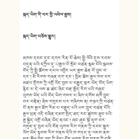
སྐད་ཡིག་གི་བར་གྱི་འཕེལ་རྒྱས།
སྐད་ཡིག་བཅོས་སྒྱུར།
མཁས་དབང་དུང་དཀར་རིན་པོ་ཆེས། སྤྱི་ལོའི་དུས་རབས་
བདུན་པའི་དཀྱིལ་དུ་12རྒྱལ་པོ་སྲོང་བཙན་སྒམ་པོའི་སྐབས་
བོད་ཀྱི་སྤྱི་ཚོགས་དཔལ་འབྱོར་ཡར་རྒྱས་ཆེན་པོ་བྱུང་བ་
དང་། མི་རིགས་གཞན་དག་དང་། ཁྱིམ་ཚེས་རྒྱལ་ཁབ་བར་
མཛའ་གྲོགས་ཀྱི་འགྲོ་འོང་བྱས་པ་བརྒྱུད་སྔར་ཡོད་བོད་ཡིག་
རྙིང་པ་དེ་ལས་ཆ་ཚང་ཞིང་བརྡ་སྤྲོད་རིག་པའི་གཞུང་
ལུགས་ཡོད་པའི་བོད་ཡིག་གསར་པ་ཞིག་དགོས་མཁོ་བྱུང་
བར་བརྟེན། ཞེས་གསུངས་པར་གཞིགས་ན། གཉའ་ཁྲི་བཙན་
པོ་ནས་རྒྱལ་ཐོག་རིམ་པ་བརྒྱུད་པའི་ཡར་ཀླུང་བཙན་པོའི་
རྒྱལ་ཕྲན་འདི་བཞིན་དམག་སྲིད་ཐད་རང་ཚུགས་ཐུབ་པའི་
རྒྱ་སྐྱེད་འགྲོ་བཞིན་ཡོད་ནའང་། ཞང་ཞུང་སྒོ་ཕུག་བར་
གསུམ་དུ་ཁྱབ་པའི་བོན་ལུགས་རིག་གནས་ཀྱི་དབང་སྒྱུར་
འོག་ཡོད་སྟབས་རིག་གནས་དེའི་ཁ་གཏད་དུ་ལངས་ནས་
ཕར་རྒོལ་བྱེད་ཐུབ་ཀྱི་མེད། བོན་ལུགས་རིག་གནས་ཀྱི་བརྩི་