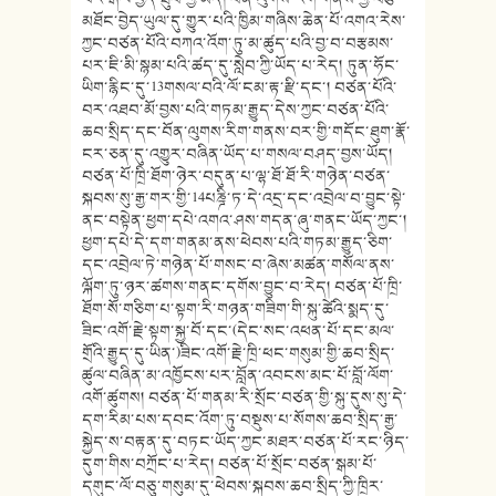
མཐོང་བྱེད་ཡུལ་དུ་གྱུར་པའི་ཁྱིམ་གཞིས་ཆེན་པོ་འགའ་རེས་
ཀྱང་བཙན་པོའི་བཀའ་འོག་ཏུ་མ་ཚུད་པའི་བྱ་བ་བརྩམས་
པར་ཇི་མི་སྙམ་པའི་ཚད་དུ་སླེབ་ཀྱི་ཡོད་པ་རེད། ཏུན་ཧོང་
ཡིག་རྙིང་དུ་13གསལ་བའི་ལོ་ངམ་རྟ་རྫི་དང་། བཙན་པོའི་
བར་འཐབ་མོ་བྱས་པའི་གཏམ་རྒྱུད་དེས་ཀྱང་བཙན་པོའི་
ཆབ་སྲིད་དང་བོན་ལུགས་རིག་གནས་བར་གྱི་གདོང་ཐུག་རྣོ་
ངར་ཅན་དུ་འགྱུར་བཞིན་ཡོད་པ་གསལ་བཤད་བྱས་ཡོད།
བཙན་པོ་ཁྲི་ཐོག་ཉེར་བདུན་པ་ལྷ་ཐོ་ཐོ་རི་གཉེན་བཙན་
སྐབས་སུ་རྒྱ་གར་གྱི་14པཎྜི་ཏ་དེ་འདྲ་དང་འབྲེལ་བ་བྱུང་སྟེ་
ནང་བསྟེན་ཕྱག་དཔེ་འགའ་ཤས་གདན་ཞུ་གནང་ཡོད་ཀྱང་།
ཕྱག་དཔེ་དེ་དག་གནམ་ནས་ཕེབས་པའི་གཏམ་རྒྱུད་ཅིག་
དང་འབྲེལ་ཏེ་གཉེན་པོ་གསང་བ་ཞེས་མཚན་གསོལ་ནས་
ལྐོག་ཏུ་ཉར་ཚགས་གནང་དགོས་བྱུང་བ་རེད། བཙན་པོ་ཁྲི་
ཐོག་སོ་གཅིག་པ་སྟག་རི་གཉན་གཟིག་གི་སྐུ་ཚེའི་སྨད་དུ་
ཟིང་འགོ་རྗེ་སྟག་སྐྱ་བོ་དང་(དེང་སང་འཕན་པོ་དང་མལ་
གྲོའི་རྒྱུད་དུ་ཡིན་)ཟིང་འགོ་རྗེ་ཁྲི་ཕང་གསུམ་གྱི་ཆབ་སྲིད་
ཚུལ་བཞིན་མ་འཁྱོངས་པར་བློན་འབངས་མང་པོ་བློ་ལོག་
འགོ་ཚུགས། བཙན་པོ་གནམ་རི་སྲོང་བཙན་གྱི་སྐུ་དུས་སུ་དེ་
དག་རིམ་པས་དབང་འོག་ཏུ་བསྡུས་པ་སོགས་ཆབ་སྲིད་རྒྱ་
སྐྱེད་ས་བརྟན་དུ་བཏང་ཡོད་ཀྱང་མཐར་བཙན་པོ་རང་ཉིད་
དུག་གིས་བཀྲོང་པ་རེད། བཙན་པོ་སྲོང་བཙན་སྒམ་པོ་
དགུང་ལོ་བཅུ་གསུམ་དུ་ཕེབས་སྐབས་ཆབ་སྲིད་ཀྱི་ཁྲིར་