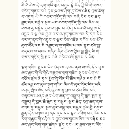
མི་བོ་ཆེས་དེ་དག་གཞི་རྩར་བཟུང་སྟེ་བོད་ཀྱི་ཡི་གེ་གསར་
གཏོད་གནང་བའི་དུས་སྐབས་ཤིག་ཏུ་ངོས་འཛིན་བྱས་ཆོག་
པ་འདུག ཡི་གེ་གསར་གཏོད་ཀྱི་ལས་གཞི་དེར་བར་ཆད་
བྱུང་བར་བརྟེན་སླར་ཡང་གསར་གཏོད་ཀྱི་ལས་རིམ་ལ་
བསམ་རྒྱ་བསྐྱེད་ཐུབ་པ་བྱུང་བ་རེད། དཔའ་བོ་འབྲུ་ལྔ་དེ་
འབྱུང་བ་ལྔ་ལས་གྲུབ་པར་བཤད་སྟངས་ལས་དེ་དག་ངེས་
པར་དུ་ནང་གི་འབྱུང་བ་ལྔར་ངོས་འཛིན་དགོས་པས་མིའི་
ལུས་པོའི་ནང་གི་འབྱུང་བ་ལྔ་གཡོས་པ་ལས་བྱུང་བའི་སྒྲ་
གདངས་ལ་བསམ་གཞིག་ཞིབ་ཚགས་ཀྱིས་སྒྲ་སྦྱོར་ཡི་གེ་
གསར་གཏོད་ཀྱི་རྨང་གཞི་གཏིང་འགོ་ཚུགས་པ་ཡིན།
སྟག་གཟིག་སྤུངས་ཡིག་(མཁས་དབང་ནམ་མཁའི་ནོར་བུས་
ཞང་ཞུང་གི་ཡི་གེའི་གཟུགས་སྟག་གཟིག་སྤུངས་ཡིག་ལ་
བཅོལ་ཚུལ་ནི་དུས་ཕྱིས་ཀྱི་བོན་པོ་ཚོས་གཤེན་རབ་མི་བོ་
ཆེའི་འཁྲུངས་ཡུལ་སྟག་གཟིག་འོལ་མོ་ལུང་རིང་ཡིན་པའི་
བཤད་སྲོལ་ཡོད་པའི་ལུགས་སུ་བྱས་པ་ཙམ་ཡིན་པར་
གསུངས་)10ཞང་ཞུང་ཡིག་རྒན་དུ་བསྒྱུར། དེ་སྨར་སྦྲག་ཏུ་
བསྒྱུར། དེ་སྨར་ཆེ་ཆུང་དུ་བསྒྱུར། སྨར་ཆེན་དབུ་ཆན་ནམ་
གཟབ་ཏུ་བསྒྱུར། སྨར་ཆུང་འབྲུ་མར་བསྒྱུར་ཚུལ་གྱི་གསུང་
རྒྱུན་དེར་བལྟས་ན། ཞང་ཞུང་དང་སྟག་གཟིག་བར་ཆོས་དང་
རིག་གཞུང་གི་འབྲེལ་བ་བྱུང་བས་སྤུངས་ཡིག་ལ་བརྟེན་ནས་
ཞང་ཞུང་ཡིག་གན་ཚགས་ཚུད་དང་ཡར་རྒྱས་བཏང་ཡོད་