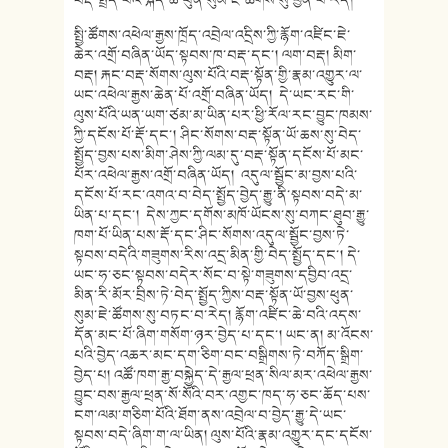
བརྡ་སྤྲོད་པའི་སྐད་ཆ་ཕུན་སུམ་ཇེ་ཚོགས་སུ་ཕྱིན་པ་རེད།
སྤྱི་ཚོགས་འཕེལ་རྒྱས་ཁྲོད་འབྲེལ་འདྲིས་ཀྱི་རྙོག་འཛིང་ཇེ་
ཆེར་འགྲོ་བཞིན་ཡོད་སྟབས་ཁ་བརྡ་དང་། ལག་བརྡ། མིག་
བརྡ། རྐང་བརྡ་སོགས་ལུས་པོའི་བརྡ་སྟོན་གྱི་རྣམ་འགྱུར་ལ་
ཡང་འཕེལ་རྒྱས་ཆེན་པོ་འགྲོ་བཞིན་ཡོད། དེ་ཡང་རང་གི་
ལུས་པོའི་ཡན་ཡག་ཙམ་མ་ཡིན་པར་ཕྱི་རོལ་རང་བྱུང་ཁམས་
ཀྱི་དངོས་པོ་རྡོ་དང་། ཤིང་སོགས་བརྡ་སྟོན་ཡོ་ཆས་སུ་བེད་
སྤྱོད་བྱས་པས་མིག་ཤེས་ཀྱི་ལམ་དུ་བརྡ་སྟོན་དངོས་པོ་མང་
པོར་འཕེལ་རྒྱས་འགྲོ་བཞིན་ཡོད། འདུལ་སྦྱོང་མ་བྱས་པའི་
དངོས་པོ་རང་འགའ་བ་བེད་སྤྱོད་བྱེད་རྒྱུ་ནི་སྟབས་བདེ་མ་
ཡིན་པ་དང་། དེས་ཀྱང་དགོས་མཁོ་ཡོངས་སུ་བཀང་ཐུབ་རྒྱུ་
ཁག་པོ་ཡིན་པས་རྡོ་དང་ཤིང་སོགས་འདུལ་སྦྱོང་བྱས་ཏེ་
སྟབས་བདེའི་གཟུགས་རིས་འདྲ་མིན་གྱི་བེད་སྤྱོད་དང་། དེ་
ཡང་ཧ་ཅང་སྟབས་བདེར་སོང་བ་སྟེ་གཟུགས་དབྱིབ་འདྲ་
མིན་རི་མོར་བྲིས་ཏེ་བེད་སྤྱོད་ཀྱིས་བརྡ་སྟོན་ཡོ་བྱས་ཕུན་
སུམ་ཇེ་ཚོགས་སུ་བཏང་བ་རེད། རྙོག་འཛིང་ཆེ་བའི་འདས་
དོན་མང་པོ་ཞིག་གསོག་ཉར་བྱེད་པ་དང་། ཡང་ན། མ་འོངས་
པའི་བྱེད་འཆར་མང་དག་ཅིག་བང་བསྒྲིགས་ཏེ་བཀོད་སྒྲིག་
བྱེད་པ། འཚོ་ཁག་རྒྱ་བསྐྱེད་དེ་རྒྱལ་ཕྲན་སིལ་མར་འཕེལ་རྒྱས་
བྱུང་བས་རྒྱལ་ཕྲན་སོ་སོའི་བར་འགྱང་ཁད་ཧ་ཅང་ཆོད་པས་
ངག་ལམ་གཅིག་པོའི་ཐོག་ནས་འབྲེལ་བ་བྱེད་རྒྱུ་དེ་ཡང་
སྟབས་བདེ་ཞིག་ག་ལ་ཡིན། ལུས་པོའི་རྣམ་འགྱུར་དང་དངོས་