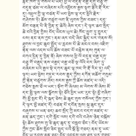
རྙིང་ཁག་ཏུ་གསལ་པོ་ཡོད། ཕྱི་ལོ་བདུན་བརྒྱ་དགུ་བཅུ་གོ་
བདུན་ཙམ་ལ་བཞེངས་པའི་འཕྱོངས་རྒྱས་སྟག་རྩེའི་རྡོ་རིང་
དུ། འཕྲུལ་གྱི་ལྷ་བཙན་པོ་ཡབ་མྱེས་ལྷ་དང་མྱིའི་རྗེར་
གཤེགས་ཏེ། ཆོས་གཙུག་ལག་ནི་ལུགས་ཀྱིས་བཟང་། དབུ་
མོག་བརྩན་པི་ནི་བྱིན་དུ་ཆེའོ། ཞེས་དང་། དེ་ལྟར་ཆབ་སྲིད་
ཆེ་བའི་བྱིན་གྱིས། བོད་ཡོངས་ཡུལ་ཆེ། ཁོང་ཕྱུག་ཏུ་གྱུརད་
པས། ནང་ནས་ཀྱང་། ནམ་ཞར་བདེ་ཞིང་སྐྱིད་པར་གནས་སོ།
ཐུགས་ལ་བྱང་ཆུབ་སྤྱོད་པ་རླབས་པོ་ཆེ་མངའ་བས། འཇིག་
རྟེན་ལས་འདས་པའི་ཆོས་བཟང་པོ་བརྙེས་ནས། ཀུན་ལ་
བཀའ་དྲིན་དུ་བྱིན་ནོ། ཞེས་གསལ། ཕྱི་ལོ་བདུན་བརྒྱ་དགུ་
བཅུ་གོ་བརྒྱད་ནས་བརྒྱད་བརྒྱ་བཅོ་ལྔ་ལོའི་བར་ཞིག་ཏུ་
བཞེངས་པའི་རྒྱལ་སྡེ་དཀར་ཆུང་ལྷ་ཁང་གི་རྡོ་རིང་དུ། འདྀ་
ལྟར། ཡབ་མྱེས། གདུང་རབས་རྒྱུད་ཀྱྀས། དཀོན་མཆོག་གསུམ་
གྱྀ་རྟེན་བཙུགས་ཤྀང། སངས་རྒྱས་ཀྱྀ་ཆོས་མཛད་པ་འདི།
གཅེས་སྤྲས་ཅྀ་ལ་ཡང་། སྡྀག་གོ་ཞེའམ། མ་ལེགས་སོ་ཞེས། མོ་
དང་རྨྱི་ལྟས་ལས་སྩོགས་སྟེ། ཅྀའི་ཕྱིར་ཡང་རུང་སྟེ། མྱྀ་གཞིག་
གོ། མྱྀ་སྤང་ངོ། དེ་སྐད་ཅེས། ཆེ་ཆུང་སུས་གསོལད་ཀྱྀས་ཀྱང་།
དེ་ལྟར་མྱྀ་མཛད་དོ། བཙན་པོ་དབོན་སྲས། སྐུ་ཆུང་ངུར་
བཞུགས་པ་ཡན་ཅད། ཆབ་སྲྀད་ཀྱི་མངའ་བདག་མཛད་པ་
མན་ཆད་ཀྱང་། དགེ་སློང་ལས། དགེ་བའི་བཤེས་ཉེན་བསྐོས་
སྟེ། ཆོས་ཐུགས་སུ་ཅི་ཆུད་ཆུད་དུ་བསླབ་ཅྀང་། བོད་ཡོངས་
ཀྱྀས་ཀྱང་ཆོས་སློབ་ཅིང་སྤྱད་པའྀ་སྒོ་མྱི་གཅད། ནམ་དུ་ཡང་
བོད་ཡ་རབས་མན་ཅད། བོད་འབངས་ལས་ཐར་པར་གཟུད་