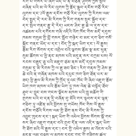
རིག་པ་གསར་པ་ཞིག་ཡོད་པ་ནི་བཙན་ཤུགས་ཀྱིས་སྤེལ་
བཞིན་པའི་མ་ལེ་རིང་ལུགས་ཀྱི་རྩོད་སྒྲུབ་དངོས་གཙོ་རིང་
ལུགས་དང་2ལོ་རྒྱུས་དངོས་གཙོ་རིང་ལུགས་ཀྱི་རིགས་ལམ་
བེད་སྤྱད་དེ་རང་མི་རིགས་ཀྱི་རིག་གནས་སྲུང་སྐྱོབ་དང་
དར་སྤེལ་གནང་རྒྱུ་དེ་རེད། ཡངས་ཤིང་རྒྱ་ཆེ་ལ་དུས་དང་
འཚམས་པའི་དགོངས་གཞི་འདིའི་འོག་ཁོང་གིས་མདོ་དབུས་
ཁམས་གསུམ་གྱི་བློ་གསར་སློབ་གཉེར་བ་མང་དག་ཅིག་གསོ་
སྐྱོང་གནང་ཡོད་པ་དང་། བོད་ཀྱི་སྐད་ཡིག་དང་། ལོ་རྒྱུས།
རྩོམ་རིག་སོགས་དང་འབྲེལ་བའི་ལྗགས་རྩོམ་སྣ་མང་ཕུན་
སུམ་ཚོགས་པ་ཕྱི་ནང་མཁས་པའི་མདུན་སར་བཀྲམ་པས། ལོ་
རབས་བརྒྱད་ཅུ་པའི་མཇུག་ཙམ་ནས་མདོ་དབུས་ཁམས་
གསུམ་དུ་མི་རིགས་ཀྱི་ལ་རྒྱ་ཟབ་ཅིང་། རིག་གནས་ཀྱི་ཤེས་རྒྱ་
ཆེ་བའི་ན་གཞོན་མཁས་པའི་དཔུང་ཁག་ཅིག་ཐོན་པར་མ་
ཟད། ཕྱི་རྒྱལ་མི་རིགས་ཀྱི་ཁྲོད་དུའང་ཁོང་གི་ཞིབ་འཇུག་རྩོམ་
ཡིག་ཁག་མཁས་པའི་རྩོམ་ཡིག་ཏུ་ཁས་ལེན་ཆེ་བསྟོད་ཐོབ་
ཐུབ་པ་བྱུང་བས་གངས་ལྗོངས་མཁས་པའི་ཁྱུ་མཆོག་གི་
གྲགས་པའི་བ་དན་དྲི་བཞོན་བུ་མོའི་གར་སྟབས་དང་ལྷན་
གཅིག་ཏུ་འཛིན་མའི་ཕྱོགས་སུ་གཡོས། ཁོང་གིས་ལོ་རྒྱུས་
དངོས་གཙོའི་རིགས་ལམ་གྱི་ཐོག་ནས་བོད་མི་རིགས་ཀྱི་
འབྱུང་ཁུངས་དང་། སྐད་ཡིག་གི་འཕེལ་ཕྱོགས་སོགས་སྒོ་གང་
སར་ཞིབ་འཇུག་གནང་བའི་གྲུབ་དོན་ལས་འདིར་སྐད་ཡིག་
གི་ཐོག་མའི་ལོ་རྒྱུས་དང་། བར་གྱི་འཕེལ་རྒྱས། མ་འོངས་པའི་
མདུན་ལམ་བཅས་ལ་མཁས་དབང་གང་གི་གཟིགས་ཚུལ་