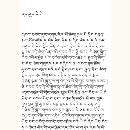
ཞང་ཞུང་ཡི་གེ།
མཁས་དབང་དུང་དཀར་རིན་པོ་ཆེས། རྒྱལ་པོ་སྲོང་བཙན་
སྒམ་པོའི་4གོང་དུ་བོད་ཡིག་རྙིང་པ་ཞིག་ཡོད་པ་དེ་ནི་ཞང་
གཞུང་གི་ཡིག་རྙིང་ཡིན་པ་དང་། དེ་ཆ་མི་ཚང་ཞིང་ཧ་ཅང་
སྟབས་བདེ་ཞིག་ཡིན་པའི་དབང་གིས་སྤྱི་ཚོགས་ཀྱི་ཐོན་སྐྱེད་
གོང་འཕེལ་ཕྱིན་པའི་དགོས་མཁོ་དང་འཚམས་ཐུབ་ཀྱི་མེད་
པ་རེད། ཅེས་གསུངས་པར་གཞིགས་ན། སངས་རྒྱས་ཆོས་
ལུགས་དང་འབྲེལ་བའི་དཔེ་རྙིང་ཁག་དང་། ཏུན་ཧོང་5ཡིག་
རྙིང་དང་ཐང་ཡིག་6གསར་རྙིང་དུ་ཡང་བཙན་པོ་སྲོང་
བཙན་སྒམ་པོའི་སྐུ་དུས་སུ་བོད་ལ་ཡི་གེ་བྱུང་བ་གསལ་ཡང་།
ཉེ་རབས་བོད་ཀྱི་ལོ་རྒྱུས་སྨྲ་བ་ཚོས་བོན་གྱི་དཔེ་རྙིང་ཁག་
7ནང་བཙན་པོ་སྲོང་བཙན་སྒམ་པོའི་སྔོན་ནས་བོད་ལ་ཡི་གེ་
ཡོད་པ་གསལ་ཡོད་པ་དང་། གཉའ་ཁྲི་བཙན་པོ་ཡར་ཀླུང་
རྒྱལ་ཕྲན་གྱི་རྒྱལ་པོར་བསྐོ་སྐབས་བོན་ཤེས་པ་ཅན་བཅུ་
གཉིས་ཀྱི་སྐོར་གསལ་བས་དུས་སྐབས་དེ་ཙམ་ནས་བོད་ལ་
གཡུང་དྲུང་བོན་དང་འབྲེལ་བའི་རིག་གནས་དར་ཁྱབ་བྱུང་
ཡོད་པར་མངོན་པས་དེ་དང་འབྲེལ་བའི་ཡི་གེ་ཞིག་ཡོད་ངེས་
སུ་མཐོང་། བོན་གི་དཔེ་རྙིང་ནང་སྟོན་པ་གཤེན་རབ་མི་བོ་