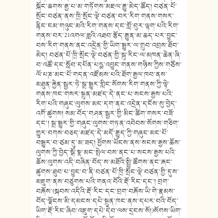
སྐོང་ཆགས་རྒྱ་པ་མ་གཏོགས་མཇལ་རྒྱུ་མེད་ཚོད། བཙན་པོ་
སྲོང་བཙན་ནས་ཁྲི་སྲོང་ལྡེ་བཙན་བར་རིག་གནས་གསར་
རྙིང་ངམ་གཉུང་མའི་རིག་གནས་དང་གློ་བུར་ལྷག་པའི་རིག་
གནས་བར་21འགལ་ཟླའི་འཐབ་རྩོད་རྒྱུན་མ་ཆད་པར་བྱུང་
བས་རིག་གནས་ནང་འདྲེན་གྱི་ཡིག་སྒྱུར་ལ་གྲུབ་འབྲས་ཐོབ་
མེད། བཙན་པོ་ཁྲི་སྲོང་ལྡེ་བཙན་གྱི་སྐུ་རིང་ལ་མཁན་ཆེན་ཞི་
བ་འཚོ་དང་སློབ་དཔོན་པདྨ་འབྱུང་གནས་གཉིས་ཀྱིས་གཙོས་
ལོ་པཎ་མང་པོ་གདན་འཛོམས་པའི་ཐོག་རྒྱལ་ཁབ་ནས་
མཐུན་རྐྱེན་སྦྱར་ཏེ་སྒྲ་སྒྱུར་གླིང་སོགས་རིག་གནས་ཀྱི་ལྟེ་
གནས་ཁང་གསར་སྐྲུན་མཛད་དེ་ནང་པ་སངས་རྒྱས་པའི་
རིག་པའི་གཞུང་ལུགས་མང་དག་ནང་འདྲེན་དངོས་སུ་བྱེད་
འགོ་ཚུགས། སམ་བོད་གཤན་སྦྱར་གྱི་མིང་ཚིག་གསར་བཟོ་
དང་། སྒྲ་སྒྱུར་གྱི་གཞུང་ལུགས་གཏན་འབེབས་སོགས་གཅིག་
གྱུར་བཀས་བཅད་མཛད་དེ་མདོ་རྒྱུད་ཀྱི་གཞུང་མང་པོ་
བསྒྱུར་བ་ཙམ་དུ་མ་ཟད། ཕྱོགས་ཡོངས་ནས་སངས་རྒྱས་ཆོས་
ལུགས་ཀྱི་བྱེད་སྒོ་སྣ་མང་སྤེལ་བས་ནང་པ་སངས་རྒྱས་པའི་
ཆོས་ལུགས་འདི་བཞིན་བོད་ས་མཐོའི་སྤྱི་ཚོགས་ནང་རྐང་
ཚུགས་ཐུབ་པ་བྱུང་བ་ནི་བཙན་པོ་ཁྲི་སྲོང་ལྡེ་བཙན་གྱི་དུས་
མཇུག་ནས་བཙུགས་པའི་གནའ་བོའི་རྡོ་རིང་དང་། བྲག་
བརྐོས་(སྐབས་འདིའི་རྡོ་རིང་དང་བྲག་བརྐོས་ཡི་གེ་རྣམས་
བོད་ལྗོངས་མི་དམངས་དཔེ་སྐྲུན་ཁང་ནས་དཔར་བའི་བོད་
ཡིག་རྡོ་རིང་ཞིབ་འཇུག་དཔེ་དེབ་ལས་དྲངས་སོ།)སོགས་ཡིག་