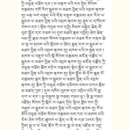
ཀྱི་བསྟན་བཅོས་དང་། ས་བརྟག་པའི་རབ་བྱེད་སོགས་
བརྩམས། གསོ་རིག་སྦྱངས་པ་མཐར་ཕྱིན་པའི་འབྲས་རྟགས་
སུ། ཡན་ལག་བརྒྱད་པའི་དོན་བསྡུས་བརྩམས། ནང་རིག་ལ་
སྦྱངས་པ་མཐར་ཕྱིན་པའི་འབྲས་རྟགས་སུ། ཐུབ་པ་དགོངས་
གསལ་དང་། སྡོམ་གསུམ་རབ་དབྱེ། སེམས་བསྐྱེད་ཆེན་མོ་
ལུང་སྦྱོར་དང་བཅས་པ། གྲུབ་མཐའི་རྣམ་འབྱེད། ཐེག་ཆེན་
ལམ་གྱི་རྣམ་གཞག་སོགས་བརྩམས་པ་བཅས་རིག་གནས་ཆེ་
བ་ལྔ་ལ་མཁས་པའི་སྤོབས་པ་ཐོབ། སྙན་ངག་ལ་སྦྱངས་པ་
མཐར་ཕྱིན་པའི་འབྲས་རྟགས་སུ། མཁས་པའི་ཁ་རྒྱན་དང་།
མཁས་པ་འཇུག་པའི་སྒོ་སོགས་བརྩམས། མངོན་བརྗོད་ལ་
སྦྱངས་པ་མཐར་ཕྱིན་པའི་འབྲས་རྟགས་སུ། མངོན་བརྗོད་ཀྱི་
བསྟན་བཅོས་ཚིག་གཏེར་བརྩམས། སྡེབ་སྦྱོར་ལ་སྦྱངས་པ་
མཐར་ཕྱིན་པའི་འབྲས་རྟགས་སུ། སྡེབ་སྦྱོར་མེ་ཏོག་ཆུན་པོ་
བརྩམས། སྐར་རྩིས་ལ་སྦྱངས་པ་མཐར་ཕྱིན་པའི་འབྲས་
རྟགས་སུ། རྩིས་ཀྱི་བསྟན་བཅོས་དམིགས་བསལ་བཀའ་རྩོམ་
མ་མཛད་ཀྱང་། དུས་འཁོར་ལུགས་དང་འབྲེལ་བའི་ལོ་ཟླ་
དག་པ་དང་། ལྔ་བསྡུས། སྒྲ་གཅན། གཟའ་ལྔ་། ཉི་ཟླ་གཟའ་
འཛིན། སོགས་ཀྱི་སྐོར་ལ་འཆད་ཁྲིད་སྤེལ། ཟློས་གར་གྱི་
གཞུང་ལ་སྦྱངས་པ་མཐར་ཕྱིན་པའི་འབྲས་རྟགས་སུ། རོལ་
མོའི་བསྟན་བཅོས་སོགས་བརྩམས་པས་རང་ལ་མཁས་པའི་
ངེས་ཤེས་གཏིང་ཚུགས་པ་རྙེད་པ་ནི་ས་པཎ་24རང་ཉིད་
ཀྱིས། སྒྲ་པ་ང་ཡིན་རྟོག་གེ་བ་ང་སྨྲ་བ་ངན་འཇོམ་ང་འདྲ་