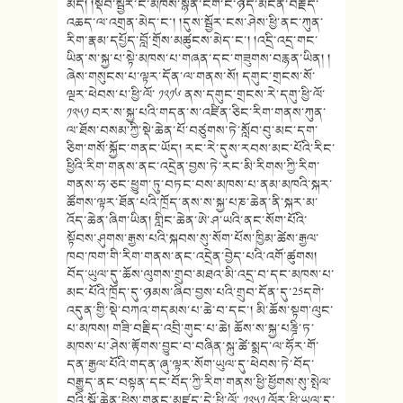
མེད། །སྡེབ་སྦྱོར་ང་མཁས་སྙན་ངག་ང་ཉིད་མངོན་བརྗོད་
འཆད་ལ་འགྲན་མེད་ང་། །དུས་སྦྱོར་ངས་ཤེས་ཕྱི་ནང་ཀུན་
རིག་རྣམ་དཔྱོད་བློ་གྲོས་མཚུངས་མེད་ང་། །འདྲི་འདྲ་གང་
ཡིན་ས་སྐྱ་པ་སྟེ་མཁས་པ་གཞན་དང་གཟུགས་བརྙན་ཡིན། །
ཞེས་གསུངས་པ་ལྟར་དོན་ལ་གནས་སོ། དགུང་གྲངས་སོ་
ལྔར་ཕེབས་པ་ཕྱི་ལོ་ ༡༢༡༦ ནས་དགུང་གྲངས་རེ་དགུ་ཕྱི་ལོ་
༡༢༥༡ བར་ས་སྐྱ་པའི་གདན་ས་འཛིན་ཅིང་རིག་གནས་ཀུན་
ལ་ཐོས་བསམ་ཀྱི་སྡེ་ཆེན་པོ་བཙུགས་ཏེ་སློབ་བུ་མང་དག་
ཅིག་གསོ་སྐྱོང་གནང་ཡོད། རང་རེ་དུས་རབས་མང་པོའི་རིང་
ཕྱིའི་རིག་གནས་ནང་འདྲེན་བྱས་ཏེ་རང་མི་རིགས་ཀྱི་རིག་
གནས་ཧ་ཅང་ཕྱུག་ཏུ་བཏང་བས་མཁས་པ་ནམ་མཁའི་སྐར་
ཚོགས་ལྟར་ཐོན་པའི་ཁྲོད་ནས་ས་སྐྱ་པཎ་ཆེན་ནི་སྐར་མ་
འོད་ཆེན་ཞིག་ཡིན། གླིང་ཆེན་ཨེ་ཤ་ཡའི་ནང་སོག་པོའི་
སྟོབས་ཤུགས་རྒྱས་པའི་སྐབས་སུ་སོག་པོས་ཁྱིམ་ཚེས་རྒྱལ་
ཁབ་ཁག་གི་རིག་གནས་ནང་འདྲེན་བྱེད་པའི་འགོ་ཚུགས།
བོད་ཡུལ་དུ་ཆོས་ལུགས་གྲུབ་མཐའ་མི་འདྲ་བ་དང་མཁས་པ་
མང་པོའི་ཁྲོད་དུ་ཉམས་ཞིབ་བྱས་པའི་གྲུབ་དོན་དུ་25དགེ་
འདུན་གྱི་སྡེ་བཀའ་གདམས་པ་ཆེ་བ་དང་། མི་ཆོས་སྟག་ལུང་
པ་མཁས། གཟི་བརྗིད་འབྲི་གུང་པ་ཆེ། ཆོས་ས་སྐྱ་པཎྜི་ཏ་
མཁས་པ་ཤེས་རྟོགས་བྱུང་བ་བཞིན་སྐུ་ཚེ་སྨད་ལ་ཧོར་གོ་
དན་རྒྱལ་པོའི་གདན་ཞུ་ལྟར་སོག་ཡུལ་དུ་ཕེབས་ཏེ་བོད་
བརྒྱུད་ནང་བསྟན་དང་བོད་ཀྱི་རིག་གནས་ཕྱི་ཕྱོགས་སུ་སྤེལ་
བའི་སྒོ་ཆེན་ཕྱེས་གནང་མཛད་དེ་ཕྱི་ལོ་ ༡༢༥༡ ལོར་ཕྱི་ཡུལ་དུ་