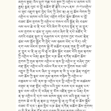
མགུལ་རྒྱན། འོལ་ཕྲུག་ཀརྨ་རབ་རྒྱས་ཀྱི་འགྲེལ་པ་མཁས་པའི་
རྒྱན། སྨན་ལུང་བ་བློ་མཆོག་རྡོ་རྗེའི་(༡༥༩༥ ནས་ ༡༦༧༡)འགྲེལ་
པ་ཟུང་འཇུག་སྣང་བྱེད་ཡིད་ཀྱི་ཤིང་རྟ། ཞྭ་ལུ་ཆོས་ལེགས་ཀྱི་
འགྲེལ་པ་མཁས་པའི་ཡིད་འཕྲོག གཏིང་སྐྱེས་ཚོགས་པ་བློ་
བཟང་ཆོས་གྲགས་ཀྱི་འགྲེལ་པ་གསལ་བའི་སྒྲོན་མེ། བཅས་
ལས་ཕལ་ཆེ་བ་ནི་རང་རེའི་མིག་གི་དགའ་སྟོན་དུ་མ་གྱུར་
པས་གྲགས་པ་ཙམ་དུ་ལུས། འགའ་ཞིག་ནི་དཔེ་མཛོད་རེ་
འགའི་བཙན་སྦུག་ཏུ་བཞུགས་པར་གྲགས་ཀྱང་གཡང་རྟེན་
ཙམ་ལས་སློབ་སྦྱོང་གི་བྱེད་ལས་ཉམས་ཡོད་པ་རེད། འདི་
དག་ལས་ཡོངས་གྲགས་སྐྱེ་བོ་མཆོག་དམན་ཀུན་གྱི་བགོ་སྐལ་
དུ་གྱུར་པ་ནི་ཞྭ་ལུ་ལོ་ཙཱ་བ་ཆོས་སྐྱོང་བཟང་པོའི་སུམ་རྟགས་
ཀྱི་འགྲེལ་པ་ཡིན། རྣམ་གླིང་པཎ་ཆེན་དཀོན་མཆོག་ཆོས་
གྲགས་ཀྱི་སུམ་རྟགས་འགྲེལ་པ་ནས་ཕྱི་འགྲེལ་དུ་བཞེད་ཀྱང་
བརྡ་སྤྲོད་འགྲེལ་པའི་འཕེལ་རིམ་དང་ཁ་ཕྱོགས་སམ་འཕོ་
འགྱུར་གྱི་རིམ་པར་ཞིབ་ཏུ་བལྟས་ན་སི་ཏུ་པཎ་ཆེན་གཙུག་
ལག་ཆོས་ཀྱི་སྣང་བས་སུམ་རྟགས་གཉིས་ཀྱི་འགྲེལ་པ་
བརྩམས་པ་འདི་ནས་སྔ་འགྲེལ་དང་ཕྱི་འགྲེལ་གྱི་ས་མཚམས་
བཟུང་ན་བརྡ་སྤྲོད་འགྲེལ་པའི་བྱུང་རབས་དང་མཐུན་པར་
སྣང་བས་འདིར་དེ་བཞིན་དུ་ངོས་འཛིན་བྱས་པ་ཡིན། དེས་
ན་སྔ་འགྲེལ་དེ་དག་ལས་མཁས་བླུན་བར་མའི་སྤྱན་ལམ་དུ་
གྲགས་ཆེ་བ་ནི་ཞྭ་རྣམ་པྲ་གསུམ་སྟེ་ཞྭ་ལུ་ལོ་ཙཱ་བ་ཆོས་སྐྱོང་
བཟང་པོ་དང་། རྣམ་གླིང་པཎ་ཆེན་དཀོན་མཆོག་ཆོས་གྲགས།