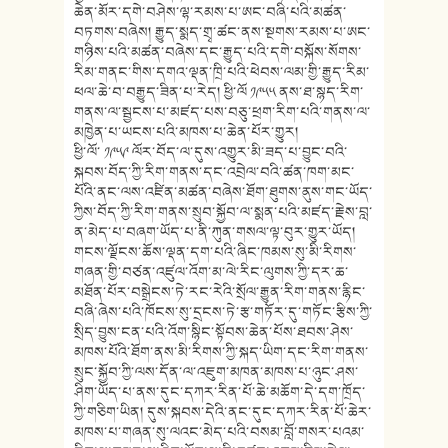
ཆེན་མོར་དགེ་བཤེས་ལྷ་རམས་པ་ཨང་བཞི་པའི་མཚན་
བཏགས་བཞེས། རྒྱུད་སྨད་གྲྭ་ཚང་ནས་སྔགས་རམས་པ་ཨང་
གཉིས་པའི་མཚན་བཞེས་དང་རྒྱུད་པའི་དགེ་བསྐོས་སོགས་
རིམ་གནང་གིས་དགའ་ལྡན་ཁྲི་པའི་ཕེབས་ལམ་གྱི་རྒྱུད་རིམ་
ཕལ་ཆེ་བ་བརྒྱུད་ཟིན་པ་རེད། ཕྱི་ལོ ༡༩༥༥ ནས་ཐ་སྙད་རིག་
གནས་ལ་སྦྱངས་པ་མཛད་པས་བཅུ་ཕྲག་རིག་པའི་གནས་ལ་
མཁྱེན་པ་ཡངས་པའི་མཁས་པ་ཆེན་པོར་གྱུར།
ཕྱི་ལོ་ ༡༩༥༩ ལོར་བོད་ལ་དུས་འགྱུར་མི་ཟད་པ་བྱུང་བའི་
སྐབས་བོད་ཀྱི་རིག་གནས་དང་འབྲེལ་བའི་ཚན་ཁག་མང་
པོའི་ནང་ལས་འཛིན་མཚན་བཞེས་ཐོག་ཐུགས་ནུས་གང་ཡོད་
ཀྱིས་བོད་ཀྱི་རིག་གནས་སྲུབ་སྐྱོབ་ལ་སྨན་པའི་མཛད་རྗེས་བླ་
ན་མེད་པ་བཞག་ཡོད་པ་ནི་ཀུན་གསལ་ལྟ་བུར་གྱུར་ཡོད།
གངས་ལྗོངས་ཆོས་ལྡན་དག་པའི་ཞིང་ཁམས་སུ་མི་རིགས་
གཞན་གྱི་བཙན་འཛུལ་འོག་མ་ལེ་རིང་ལུགས་ཀྱི་དར་ཆ་
མཐོན་པོར་བསྒྲེངས་ཏེ་རང་རེའི་སྲོལ་རྒྱུན་རིག་གནས་རྙིང་
བཞི་ཞེས་པའི་ཁོངས་སུ་དྲངས་ཏེ་རྩ་གཏོར་དུ་གཏོང་རྩིས་ཀྱི་
སྲིད་བྱུས་ངན་པའི་འོག་སྙིང་སྟོབས་ཆེན་པོས་ཐབས་ཤེས་
མཁས་པོའི་ཐོག་ནས་མི་རིགས་ཀྱི་སྐད་ཡིག་དང་རིག་གནས་
སྲུང་སྐྱོབ་ཀྱི་ལས་དོན་ལ་འཇུག་མཁན་མཁས་པ་ཉུང་ཤས་
ཤིག་ཡོད་པ་ནས་དུང་དཀར་རིན་པོ་ཆེ་མཆོག་དེ་དག་ཁྲོད་
ཀྱི་གཅིག་ཡིན། དུས་སྐབས་དེའི་ནང་དུང་དཀར་རིན་པོ་ཆེར་
མཁས་པ་གཞན་སུ་ལའང་མེད་པའི་བསམ་བློ་གསར་པའམ་