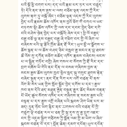
པའྀ་སྒོ་མྱི་བགག་པར། དད་པའྀ་རྣམ་པར་ཏར་པར་བཙུད་
ཏེ། དེའི་ནང་ནས་ནུས་པ་ལས། བཅོམ་ལྡན་འདས་ཀྱྀ་རིང་
ལུགས་རྟག་ཏུ་བསྐོ་ཞྀང་། བཅོམ་ལྡན་འདས་ཀྱྀ་རིང་ལུགས་
བྱེད་པའྀ་རྣམས་ཆོས་འཁོར་ནས་བྱའོ་ཅོག་གྀ་བཀའ་ལ་ཡང་
བཏགས་སྟེ། ཆོས་འཁོར་གྱི་ལས་དང་དབང་བྱེད་ཅིང་དགེ་
བའི་བཤེས་ཉེན་བྱེད་པར་བསྐོའོ། ཞེས་དང་། ཕྱི་ལོ་བརྒྱད་
བརྒྱ་བཅོ་ལྔ་ནས་བརྒྱད་བརྒྱ་ཞེ་གཅིག་བར་གྱི་ལོ་ཞིག་ལ་
བཞེངས་པའི་ལྷ་རྩེའི་ཁྲོམ་ཆེན་རྡོ་རིང་། ཡུལ་མྱྀ་ལ་སྩོགས་པ་
ཆོས་སྙན་པ་ལ་ཆོས་བཤད་ཅིང་བསླབ་རྒྱ་མངའ་ན་བླ་ཐབས་
ཆྀ་འོས་སུ་དཀོན་མཅོག་མཆོད་འཁོར་རྣམས་བཞེངས། ཕངས་
པ་ལ་སྦྱིན་གཏོང་བགྱི། ཞེས་གསལ་བ་སོགས་ཀྱི་རྡོ་རིང་དང་
བྲག་བརྐོས་ཡི་གེའི་ནང་དོན་ལ་བསམ་གཞིགས་བྱས་ན་
སངས་རྒྱས་ཆོས་ལུགས་ཁྱབ་སྤེལ་སླད་སྐུ་གསུང་ཐུགས་རྟེན་
བཞེང་སྐྲུན་དང་། ནང་དོན་རིག་པར་འགོ་བཙན་པོ་ནས་
འོག་མི་སེར་ཡན་གྱིས་སློབ་སྦྱོང་བྱེད་དགོས་པ་དང་། རྒྱལ་
ཁབ་ནས་དེའི་ཐད་མཐུན་རྐྱེན་བསྐྲུན་རྒྱུར་ཆོད་སེམས་བརྟན་
པོ་ཡོད་ཚུལ་སོགས་འཁོད་པར་གཞིགས་ན་སངས་རྒྱས་པའི་
བསྟན་པ་དར་རྒྱས་འགྲོ་བཞིན་པའི་སྐབས་ཤིག་ཡིན་པར་མ་
ཟད། ཏུན་ཧོང་ཡིག་རྙིང་ནང་22གསལ་བའི་བཙན་པོ་ཁྲི་
གཙུག་ལྡེ་བཙན་རལ་པ་ཅན་གྱི་སྐུ་དུས་སུ་རྒྱ་དྲུག་འཇང་
བར་གྱི་འདུམ་སྒྲིག་གཙིགས་ཀྱི་སྨོན་ལམ་གྱི་མ་ཡིག་ལ་ཞིབ་
སྐབས་བཙན་པོ་དང་། བློན་ཆེན། དམག་དཔོན། ཡུལ་དཔོན་