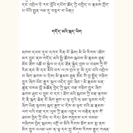
དང་འབྲེལ་ཏེ་རང་བློའི་དཔོག་ཚོད་ཀྱི་བགྱིད་པ་རྣམས་ཀློག་
པ་པོའི་སྤྱན་ལམ་དུ་བསྟར་བ་ཡིན།།
གདོད་མའི་སྐད་
ཡིག
མཁས་དབང་དུང་དཀར་རིན་པོ་ཆེས། མི་ཡི་རིགས་3ཐོག་
མར་བྱུང་ནས་གདོད་མའི་སྤྱི་ཚོགས་སྐབས་མི་རྣམས་ཐུན་
མོང་ཐོག་འཚོ་བ་སྐྱེལ་བ་དང་ཐོན་སྐྱེད་བྱས་པ་བཅས་ཀྱི་གོ་
རིམ་ནང་མི་དང་མིའི་བར་ལ་ཁ་བྲལ་དུ་མི་རུང་བའི་འབྲེལ་
བ་ཞིག་ཆགས་པ་དེས། མི་རྣམས་ཐུན་མོང་གི་བྱ་སྤྱོད་གཅིག་
གྱུར་ཞིག་ཡོང་རྒྱུར་སྐུལ་འདེད་བྱུང་ཞིང་། མི་རྣམས་ཕན་
ཚུན་བསམ་བློ་མཚོན་བྱེད་ཀྱི་སྐད་བརྡ་གཅིག་གྱུར་ཞིག་
ཆགས་ཐུབ་པ་བྱུང་བ་དང་། ཐོག་མའི་སྐབས་ཀྱི་བརྡ་རྟགས་
དེ་ནི་སྐད་ཆེན་པོ་ཞིག་རྒྱག་པ་ལྟ་བུའི་ཧ་ཅང་སྟབས་བདེ་
ཞིག་ཡིན་སྟབས། སྐད་རྒྱག་པ་དེས་མ་ལྡང་བའི་ཆ་རྣམས་
ལག་པའི་བརྡ་དང་ལུས་ཀྱི་རྣམ་འགྱུར་ལ་བརྟེན་ནས་གོ་
ཐབས་བྱེད་ཀྱི་ཡོད་པ་རེད། ཅེས་གསུངས་པར་བསམ་
གཞིགས་བྱེད་སྐབས། འགྲོ་བ་མིའི་རིགས་ཐོག་མར་སྤྲ་ནས་
མིར་གྱུར་པའམ་ཡང་ན་ལྷ་དང་ཀླུ་སོགས་རིགས་རྒྱུད་གཞན་