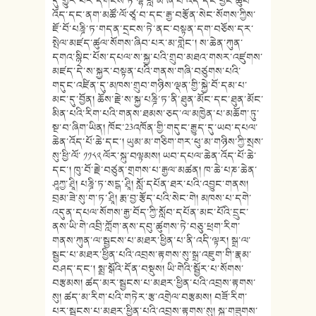
དུ་གྱུར་པར་དགོངས་ཏེ་ལྷ་བླ་མ་ཞི་བ་འོད་དང་བྱང་ཆུབ་
འོད་དང་ནག་མཚོ་ལོ་ཙཱ་བ་དང་རྒྱ་བརྩོན་སེང་སོགས་ཀྱིས་
ཇོ་བོ་པཎྜི་ཏ་གདན་དྲངས་ཏེ་ནང་བསྟན་དག་བཅོས་དར་
སྤེལ་མཛད་ཚུལ་སོགས་ཞིབ་པར་མ་གླེང་། ས་ཆེན་ཀུན་
དགའ་སྙིང་པོས་དཔལ་ས་སྐྱ་པའི་གྲུབ་མཐའ་གསར་འཛུགས་
མཛད་དེ་ས་སྐྱར་བསྟན་པའི་གནས་གཞི་བཙུགས་པའི་
གདུང་འཛིན་དུ་མཁས་གྲུབ་གཉིས་ལྡན་གྱི་སྐྱེ་བོ་དམ་པ་
མང་དུ་བྱོན། ཆོས་རྗེ་ས་སྐྱ་པཎྜི་ཏ་ནི་ཐུན་མོང་དང་ཐུན་མོང་
མིན་པའི་རིག་པའི་གནས་ཐམས་ཅད་ལ་མཁྱེན་པ་མཆོག་ཏུ་
སྔ་བ་ཞིག་ཡིན། ཁོང་23འཁོན་གྱི་གདུང་རྒྱུད་དུ་ཡབ་དཔལ་
ཆེན་འོད་པོ་ཆེ་དང་། ཡུམ་མ་གཅིག་གར་ཕུ་མ་གཉིས་ཀྱི་སྲས་
སུ་ཕྱི་ལོ་ ༡༡༨༢ ལོར་སྐུ་བལྟམས། ཡབ་དཔལ་ཆེན་འོད་པོ་ཆེ་
དང་། ཁུ་བོ་རྗེ་བཙུན་གྲགས་པ་རྒྱལ་མཚན། ཁ་ཆེ་པཎ་ཆེན་
ཤཱཀྱ་ཤྲཱི། པཎྜི་ཏ་སངྒ་ཤྲཱི། སློ་དཔོན་ཐར་པའི་འབྱུང་གནས།
བྲམ་ཟེ་སུ་ག་ཏ་ཤྲཱི། རྨ་བྱ་རྩོད་པའི་སེང་གེ། མཁས་པ་དགེ་
འདུན་དཔལ་སོགས་རྒྱ་བོད་ཀྱི་སློབ་དཔོན་མང་པོའི་དྲུང་
ནས་ཡི་གེ་འབྲི་ཀློག་ནས་དབུ་ཚུགས་ཏེ་བཅུ་ཕྲག་རིག་
གནས་ཀུན་ལ་སྦྱངས་པ་མཐར་ཕྱིན་པ་ནི་འདི་ལྟར། སྒྲ་ལ་
སྦྱང་པ་མཐར་ཕྱིན་པའི་འབྲས་རྟགས་སུ་སྒྲ་འཇུག་གི་རྣམ་
བཤད་དང་། སྨྲ་སྒོའི་དོན་བསྡུས། ཡི་གེའི་སྦྱོར་པ་སོགས་
བརྩམས། ཚད་མར་སྦྱངས་པ་མཐར་ཕྱིན་པའི་འབྲས་རྟགས་
སུ། ཚད་མ་རིག་པའི་གཏེར་རྩ་འགྲེལ་བརྩམས། བཟོ་རིག་
པར་སྦྱངས་པ་མཐར་ཕྱིན་པའི་འབྲས་རྟགས་སུ། སྐུ་གཟུགས་