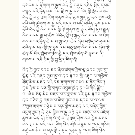
དགོངས་པ་རྫོགས། ས་སྐྱས་བོད་ཀྱི་གཞུང་འཛིན་སྲིད་དབང་
བསྒྱུར་པའི་དྲིན་ལས་ཆོས་རྗེ་ས་སྐྱ་པཎ་ཆེན་གྱི་སྲོལ་བཟང་
བོད་ཀྱི་བཅུ་ཕྲག་རིག་གནས་བོད་ཡུལ་ཀུན་དུ་དར་རྒྱས་འགྲོ་
བའི་འགོ་ཚུགས། ས་སྐྱ་པའི་གདན་ས་འདི་བཞིན་དུས་སྐབས་
དེའི་བོད་ཀྱི་རིག་གནས་ཀྱི་ལྟེ་གནས་སུ་གྱུར་ཡོད། དུས་རྒྱུན་
རིག་གནས་སྨྲ་བ་ཚོས་26བོད་ཀྱི་ཐ་སྙད་རིག་གནས་ལ་ཐོག་
མར་བཀའ་དྲིན་ཆེ་བ་ས་སྐྱ་པཎ་ཆེན་ཞེས་བསྟོད་པ་ཕུལ་བ་
བཞིན་ས་པཎ་གྱི་སྐུ་དུས་ནས་བཅུ་ཕྲག་རིག་གནས་ཞེས་སྡེ་
ཚན་སོ་སོར་སློབ་གཉེར་གྱི་དར་སྲོལ་ཆེན་པོ་བྱུང་བ་ནི་
མཁས་པ་འདི་ཉིད་ཀྱི་སྐུ་དྲིན་ཡིན་ནོ།
བོད་ཀྱི་བྱུང་རབས་ནང་ཞིབ་ཚགས་ཀྱིས་ལྟ་སྐབས་ལུང་དུ་
སྟོན་པའི་གཞུང་སུམ་ཅུ་པ་དང་རྟགས་ཀྱི་འཇུག་པ་གཉིས་
ཐོན་མིས་མཛད་པའི་དན་རྟགས་ཁ་གསལ་མ་རྙེད་ཅིང་།
དུས་ཕྱིས་ས་པཎ་གྱི་གསུང་འབུམ་ཁྲོད་དུ་”ཡི་གེའི་སྦྱོར་
པ་”ཞེས་ཐོན་མིས་མཛད་པར་གྲགས་པའི་སུམ་རྟགས་གཉིས་
དང་གཅིག་ཏུ་གནས་པ་ཞིག་བྱུང་བས་མཁས་པ་ལ་ལས་
27སུམ་རྟགས་གཉིས་ས་པཎ་གྱིས་མཛད་པར་བཞེད་ཀྱིན་
འདུག་ཀྱང་། དེ་ཙམ་གྱིས་ས་སྐྱ་པཎྜི་ཏས་མཛད་པར་འཇོག་
ནུས་མ་ཡིན་ཏེ། རྔོག་ལོ་ཙཱ་བ་བློ་ལྡན་ཤེས་རབ་ཀྱིས་མཛད་
པར་གྲགས་པའི་”དག་ཡིག་ཉེར་མཁོ་བསྡུས་པ་”དང་གཅིག་
མཚུངས་ཤིག་ས་པཎ་གྱི་གསུང་འབུམ་དུ་”དག་ཡིག་ཉེར་