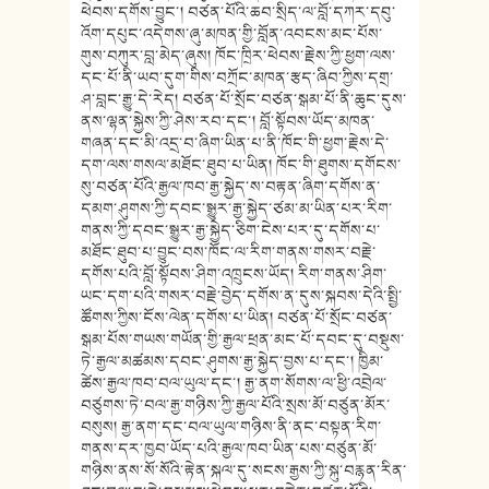
ཕེབས་དགོས་བྱུང་། བཙན་པོའི་ཆབ་སྲིད་ལ་བློ་དཀར་དབུ་
འོག་དཔུང་འདེགས་ཞུ་མཁན་གྱི་བློན་འབངས་མང་པོས་
གུས་བཀུར་བླ་མེད་ཞུས། ཁོང་ཁྲིར་ཕེབས་རྗེས་ཀྱི་ཕྱག་ལས་
དང་པོ་ནི་ཡབ་དུག་གིས་བཀྲོང་མཁན་རྩད་ཞིབ་ཀྱིས་དགྲ་
ཤ་བླང་རྒྱུ་དེ་རེད། བཙན་པོ་སྲོང་བཙན་སྒམ་པོ་ནི་ཆུང་དུས་
ནས་ལྷན་སྐྱེས་ཀྱི་ཤེས་རབ་དང་། བློ་སྟོབས་ཡོད་མཁན་
གཞན་དང་མི་འདྲ་བ་ཞིག་ཡིན་པ་ནི་ཁོང་གི་ཕྱག་རྗེས་དེ་
དག་ལས་གསལ་མཐོང་ཐུབ་པ་ཡིན། ཁོང་གི་ཐུགས་དགོངས་
སུ་བཙན་པོའི་རྒྱལ་ཁབ་རྒྱ་སྐྱེད་ས་བརྟན་ཞིག་དགོས་ན་
དམག་ཤུགས་ཀྱི་དབང་སྒྱུར་རྒྱ་སྐྱེད་ཙམ་མ་ཡིན་པར་རིག་
གནས་ཀྱི་དབང་སྒྱུར་རྒྱ་སྐྱེད་ཅིག་ངེས་པར་དུ་དགོས་པ་
མཐོང་ཐུབ་པ་བྱུང་བས་ཁོང་ལ་རིག་གནས་གསར་བརྗེ་
དགོས་པའི་བློ་སྟོབས་ཤིག་འཁྲུངས་ཡོད། རིག་གནས་ཤིག་
ཡང་དག་པའི་གསར་བརྗེ་བྱེད་དགོས་ན་དུས་སྐབས་དེའི་སྤྱི་
ཚོགས་ཀྱིས་ངོས་ལེན་དགོས་པ་ཡིན། བཙན་པོ་སྲོང་བཙན་
སྒམ་པོས་གཡས་གཡོན་གྱི་རྒྱལ་ཕྲན་མང་པོ་དབང་དུ་བསྡུས་
ཏེ་རྒྱལ་མཚམས་དབང་ཤུགས་རྒྱ་སྐྱེད་བྱས་པ་དང་། ཁྱིམ་
ཚེས་རྒྱལ་ཁབ་བལ་ཡུལ་དང་། རྒྱ་ནག་སོགས་ལ་ཕྱི་འབྲེལ་
བཙུགས་ཏེ་བལ་རྒྱ་གཉིས་ཀྱི་རྒྱལ་པོའི་སྲས་མོ་བཙུན་མོར་
བསུས། རྒྱ་ནག་དང་བལ་ཡུལ་གཉིས་ནི་ནང་བསྟན་རིག་
གནས་དར་ཁྱབ་ཡོད་པའི་རྒྱལ་ཁབ་ཡིན་པས་བཙུན་མོ་
གཉིས་ནས་སོ་སོའི་རྟེན་སྐལ་དུ་སངས་རྒྱས་ཀྱི་སྐུ་བརྙན་རིན་