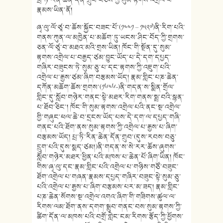
པྲ་ཏི་རིན་ཆེན་དོན་གྲུབ་བཅས་ཀྱི་སུམ་རྟགས་འགྲེལ་པ་
རྣམས་ཡིན་ནོ།
ཞྭ་ལུ་ལོ་ཙཱ་བ་ཆོས་སྐྱོང་བཟང་པོ་(༡༤༤༡ – ༡༥༢༧)ནི་རིག་པའི་
གནས་ཀུན་ལ་མཁྱེན་པ་མཆོག་ཏུ་ཡངས་ཤིང་བོད་ཀྱི་གྲགས་
ཅན་ལོ་ཙཱ་བ་མཐའ་མའི་གྲས་ཡིན། ཁོང་གི་སྔོན་དུ་སུམ་
རྟགས་འགྲེལ་པ་བརྒྱད་ཙམ་བྱུང་ཡོད་པ་དེ་དག་དཔྱད་
གཞིར་བཟུངས་ཏེ་སུམ་ཅུ་པ་དང་རྟགས་ཀྱི་འཇུག་པའི་
འགྲེལ་པ་རྒྱས་ཙམ་ཞིག་བརྩམས་ཡོད། རྣམ་གླིང་པཎ་ཆེན་
དཀོན་མཆོག་ཆོས་གྲགས་(༡༦༤༦-)ནི་གདན་ས་སྨིན་གྲོལ་
གླིང་དུ་སློབ་གཉེར་གནང་སྟེ་མཐར་རིག་གནས་སྨྲ་བའི་སྙན་
པ་ཐོབ་ཅིང་། ཁོང་གི་སུམ་རྟགས་འགྲེལ་པའི་ནང་སྔ་འགྲེལ་
གྱི་གཞུང་ཕལ་ཆེ་བ་དྲངས་ཡོད་པས་དེ་དག་ལ་དཔྱད་གཞི་
གནང་པའི་ཐོག་ནས་སུམ་རྟགས་ཀྱི་འགྲེལ་པ་རྒྱས་པ་ཞིག་
བརྩམས་ཡོད། པྲ་ཏི་རིན་ཆེན་དོན་གྲུབ་(དུས་རབས་བཅུ་
དྲུག་པའི་དུས་སྨད་ཙམ།)ནི་གདན་ས་སེ་རར་ཆོས་ཞུགས་
སློབ་གཉེར་མཐར་ཕྱིན་པའི་མཁས་པ་ཆེན་པོ་ཞིག་ཡིན། ཁོང་
གིས་ཞྭ་ལུ་དང་རྣམ་གླིང་པའི་འགྲེལ་པ་གཉིས་གཙོ་བཟུང་
ཐོག་འགྲེལ་པ་གཞན་རྣམས་དཔྱད་གཞིར་བཟུང་སྟེ་སུམ་ཅུ་
པའི་འགྲེལ་པ་རྒྱས་པ་ཞིག་བརྩམས་པར་མ་ཟད། རྣམ་གླིང་
པཎ་ཆེན་སོགས་སྔ་འགྲེལ་འགའ་ཞིག་གི་གཟིགས་ཚུལ་ལ་
རིགས་ལམ་ཐོག་ནས་དགག་སྒྲུབ་གནང་བས་སུམ་རྟགས་ཀྱི་
ཚིག་དོན་ལ་མཁས་པའི་བགྲོ་གླེང་ངམ་རིགས་རྩོད་ཀྱི་ཕྱོགས་