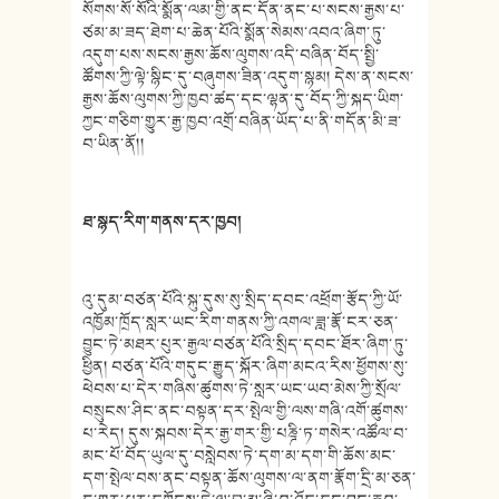
སོགས་སོ་སོའི་སྨོན་ལམ་གྱི་ནང་དོན་ནང་པ་སངས་རྒྱས་པ་
ཙམ་མ་ཟད་ཐེག་པ་ཆེན་པོའི་སྨོན་སེམས་འབའ་ཞིག་ཏུ་
འདུག་པས་སངས་རྒྱས་ཆོས་ལུགས་འདི་བཞིན་བོད་སྤྱི་
ཚོགས་ཀྱི་ལྟེ་སྙིང་དུ་བཞུགས་ཟིན་འདུག་སྙམ། དེས་ན་སངས་
རྒྱས་ཆོས་ལུགས་ཀྱི་ཁྱབ་ཚད་དང་ལྷན་དུ་བོད་ཀྱི་སྐད་ཡིག་
ཀྱང་གཅིག་གྱུར་རྒྱ་ཁྱབ་འགྲོ་བཞིན་ཡོད་པ་ནི་གདོན་མི་ཟ་
བ་ཡིན་ནོ།།
ཐ་སྙད་རིག་གནས་དར་ཁྱབ།
འུ་དུམ་བཙན་པོའི་སྐུ་དུས་སུ་སྲིད་དབང་འཕྲོག་རྩོད་ཀྱི་ཡོ་
འཁྱོམ་ཁྲོད་སླར་ཡང་རིག་གནས་ཀྱི་འགལ་ཟླ་རྣོ་ངར་ཅན་
བྱུང་ཏེ་མཐར་པུར་རྒྱལ་བཙན་པོའི་སྲིད་དབང་ཐོར་ཞིག་ཏུ་
ཕྱིན། བཙན་པོའི་གདུང་རྒྱུད་སྐོར་ཞིག་མངའ་རིས་ཕྱོགས་སུ་
ཕེབས་པ་དེར་གཞིས་ཚུགས་ཏེ་སླར་ཡང་ཡབ་མེས་ཀྱི་སྲོལ་
བསྲུངས་ཤིང་ནང་བསྟན་དར་སྤེལ་གྱི་ལས་གཞི་འགོ་ཚུགས་
པ་རེད། དུས་སྐབས་དེར་རྒྱ་གར་གྱི་པཎྜི་ཏ་གསེར་འཚོལ་བ་
མང་པོ་བོད་ཡུལ་དུ་བསླེབས་ཏེ་དག་མ་དག་གི་ཆོས་མང་
དག་སྤེལ་བས་ནང་བསྟན་ཆོས་ལུགས་ལ་ནག་རྣོག་དྲི་མ་ཅན་