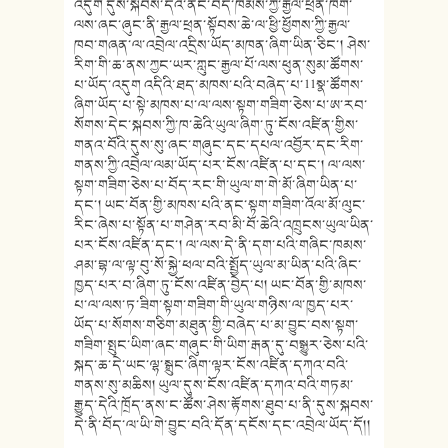
འདུག དུས་སྐབས་དེའི་ནང་བོད་ཁམས་ཀྱི་རྒྱལ་ཕྲན་ཁག་
ལས་ཞང་ཞུང་ནི་རྒྱལ་ཕྲན་སྟོབས་ཆེ་ལ་ཕྱི་ཕྱོགས་ཀྱི་རྒྱལ་
ཁབ་གཞན་ལ་འབྲེལ་འདྲིས་ཡོད་མཁན་ཞིག་ཡིན་ཅིང་། ཤེས་
རིག་གི་ཆ་ནས་ཀྱང་ཡར་ཀླུང་རྒྱལ་པོ་ལས་ཕུན་སུམ་ཚོགས་
པ་ཡོད་འདུག འདིའི་ཐད་མཁས་པའི་བཞེད་པ་11སྣ་ཚོགས་
ཞིག་ཡོད་པ་སྟེ་མཁས་པ་ལ་ལས་སྟག་གཟིག་ཅེས་པ་ཨ་རབ་
སོགས་དེང་སྐབས་ཀྱི་ཁ་ཆེའི་ཡུལ་ཞིག་ཏུ་ངོས་འཛིན་གྱིས་
གནའ་བོའི་དུས་སུ་ཞང་གཞུང་དང་དཔལ་འབྱོར་དང་རིག་
གནས་ཀྱི་འབྲེལ་ལམ་ཡོད་པར་ངོས་འཛིན་པ་དང་། ལ་ལས་
སྟག་གཟིག་ཅེས་པ་བོད་རང་གི་ཡུལ་ག་གེ་མོ་ཞིག་ཡིན་པ་
དང་། ཡང་བོན་གྱི་མཁས་པའི་ནང་སྟག་གཟིག་འོལ་མོ་ལུང་
རིང་ཞེས་པ་སྟོན་པ་གཤེན་རབ་མི་བོ་ཆེའི་འཁྲུངས་ཡུལ་ཡིན་
པར་ངོས་འཛིན་དང་། ལ་ལས་དེ་ནི་དག་པའི་གཞིང་ཁམས་
ཤམ་བྷ་ལ་ལྟ་བུ་སོ་སྐྱེ་ཕལ་བའི་སྤྱོད་ཡུལ་མ་ཡིན་པའི་ཞིང་
ཁྱད་པར་བ་ཞིག་ཏུ་ངོས་འཛིན་བྱེད་པ། ཡང་བོན་གྱི་མཁས་
པ་ལ་ལས་ཏ་ཟིག་སྟག་གཟིག་གི་ཡུལ་གཉིས་ལ་ཁྱད་པར་
ཡོད་པ་སོགས་གཅིག་མཐུན་གྱི་བཞེད་པ་མ་བྱུང་བས་སྟག་
གཟིག་སྤུང་ཡིག་ཞང་གཞུང་གི་ཡིག་རྒན་དུ་བསྒྱུར་ཅེས་པའི་
སྐད་ཆ་དེ་ཡང་ལྷ་སྒྲུང་ཞིག་ལྟར་ངོས་འཛིན་དཀའ་བའི་
གནས་སུ་མཆིས། ཡུལ་དུས་ངོས་འཛིན་དཀའ་བའི་གཏམ་
རྒྱུད་དེའི་ཁྲོད་ནས་ང་ཚོས་ཤེས་རྟོགས་ཐུབ་པ་ནི་དུས་སྐབས་
དེ་ནི་བོད་ལ་ཡི་གེ་བྱུང་བའི་དོན་དངོས་དང་འབྲེལ་ཡོད་དོ།།