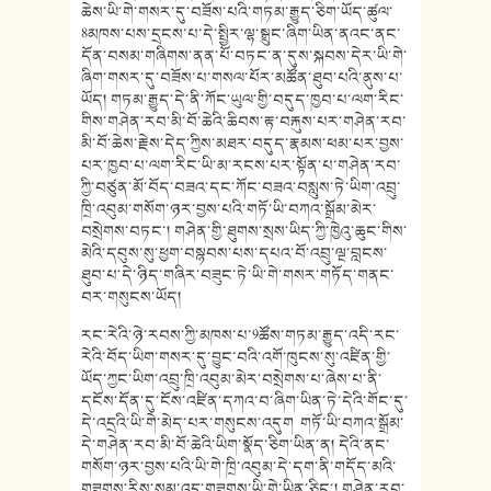
ཆེས་ཡི་གེ་གསར་དུ་བཟོས་པའི་གཏམ་རྒྱུད་ཅིག་ཡོད་ཚུལ་
8མཁས་པས་དྲངས་པ་དེ་སྤྱིར་ལྷ་སྒྲུང་ཞིག་ཡིན་ནའང་ནང་
དོན་བསམ་གཞིགས་ནན་པོ་བཏང་ན་དུས་སྐབས་དེར་ཡི་གེ་
ཞིག་གསར་དུ་བཟོས་པ་གསལ་པོར་མཚོན་ཐུབ་པའི་ནུས་པ་
ཡོད། གཏམ་རྒྱུད་དེ་ནི་ཀོང་ཡུལ་གྱི་བདུད་ཁྱབ་པ་ལག་རིང་
གིས་གཤེན་རབ་མི་བོ་ཆེའི་ཆིབས་རྟ་བརྐུས་པར་གཤེན་རབ་
མི་བོ་ཆེས་རྗེས་དེད་ཀྱིས་མཐར་བདུད་རྣམས་ཕམ་པར་བྱས་
པར་ཁྱབ་པ་ལག་རིང་ཡི་མ་རངས་པར་སྟོན་པ་གཤེན་རབ་
ཀྱི་བཙུན་མོ་བོད་བཟའ་དང་ཀོང་བཟའ་བསླུས་ཏེ་ཡིག་འབྲུ་
ཁྲི་འབུམ་གསོག་ཉར་བྱས་པའི་གཏོ་ཡི་བཀའ་སྒྲོམ་མེར་
བསྲེགས་བཏང་། གཤེན་གྱི་ཐུགས་སྲས་ཡིད་ཀྱི་ཁྱེའུ་ཆུང་གིས་
མེའི་དབུས་སུ་ཕྱག་བསྙབས་པས་དཔའ་བོ་འབྲུ་ལྔ་བླངས་
ཐུབ་པ་དེ་ཉིད་གཞིར་བཟུང་ཏེ་ཡི་གེ་གསར་གཏོད་གནང་
བར་གསུངས་ཡོད།
རང་རེའི་ཉེ་རབས་ཀྱི་མཁས་པ་9ཚོས་གཏམ་རྒྱུད་འདི་རང་
རེའི་བོད་ཡིག་གསར་དུ་བྱུང་བའི་འགོ་ཁུངས་སུ་འཛིན་གྱི་
ཡོད་ཀྱང་ཡིག་འབྲུ་ཁྲི་འབུམ་མེར་བསྲེགས་པ་ཞེས་པ་ནི་
དངོས་དོན་དུ་ངོས་འཛིན་དཀའ་བ་ཞིག་ཡིན་ཏེ་དེའི་གོང་དུ་
དེ་འདྲའི་ཡི་གེ་མེད་པར་གསུངས་འདུག གཏོ་ཡི་བཀའ་སྒྲོམ་
དེ་གཤེན་རབ་མི་བོ་ཆེའི་ཡིག་སྣོད་ཅིག་ཡིན་ན། དེའི་ནང་
གསོག་ཉར་བྱས་པའི་ཡི་གེ་ཁྲི་འབུམ་དེ་དག་ནི་གདོད་མའི་
གཟུགས་རིས་སམ་འདྲ་གཟུགས་ཡི་གེ་ཡིན་ཅིང་། གཤེན་རབ་