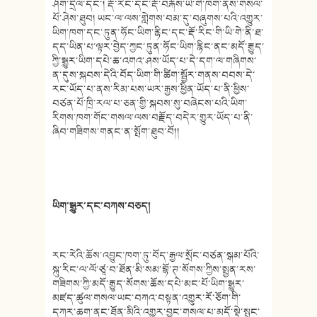
ཤོག་དྲིལ་དང་། རྡོ་རིང་དང་རྡོ་བརྐོས་ཡི་གེ་ཁག་ནས་གསལ་
པོ་ཤེས་ཐུབ། ཡང་ལ་ལས་གླེགས་བམ་དུ་བཞུགས་པའི་འགྱུར་
ཡིག་ཁག་དང་ཏུན་ཧོང་ཡིག་རྙིང་དང་རྡོ་རིང་གི་ཡི་གེ་ནི་ཐ་
དད་ཡིན་པ་ལྟར་བྱེད་ཀྱང་ཏུན་ཧོང་ཡིག་རྙིང་ནང་མདོ་རྒྱུད་
ཀྱི་སྒྱུར་ཡིག་དཔེ་ཆ་འགའ་ཤས་ཡོད་པ་དེ་དག་ལ་གཞིགས་
ན་དུས་སྐབས་དེའི་བོད་ཡིག་གི་ཚིག་སྦྱོར་གནས་བབས་དེ་
རང་ཡོད་པ་ནས་རིམ་པས་ཡར་རྒྱས་ཕྱིན་ཡོད་པ་ནི་ཕྱིས་
བཙན་པོ་ཁྲི་རལ་པ་ཅན་གྱི་སྐབས་སུ་བཞེངས་པའི་ཡིག་
རིགས་ཁག་གོང་གསལ་ལས་བརྗོད་བདེར་གྱུར་ཡོད་པ་ནི་
ཞིབ་གཟིགས་གནང་ན་སྤོག་ཐུབ་བོ།།
ཡིག་སྒྱུར་དང་བཀས་བཅད།
རང་རེའི་ཆོས་འབྱུང་ཁག་ཏུ་བོད་རྒྱལ་སྲོང་བཙན་སྒམ་པོའི་
སྐུ་རིང་ལ་ལོ་ཙཱ་བ་ཐོན་མི་སམ་བྷོ་ཊ་སོགས་ཀྱིས་སྤྱན་རས་
གཟིགས་ཀྱི་མདོ་རྒྱུད་སོགས་ཆོས་དཔེ་མང་པོ་ཡིག་སྒྱུར་
མཛད་ཚུལ་གསལ་ཡང་བཀའ་བསྟན་འགྱུར་རོ་ཅོག་གི་
དཀར་ཆག་ནང་ཐོན་མིའི་འགྱུར་བྱང་གསལ་པ་མདོ་སྡེ་སྤང་