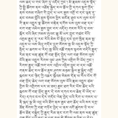
ལས་ཆད་པ་གང་ཞིག་ཏུ་འདོད་ཀྱང་། མི་རྣམས་འདུས་སྡོད་
ཀྱི་སྤྱི་ཚོགས་ནང་འཐོན་སྐྱེད་ངལ་རྩོལ་གྱི་དཀའ་སྡུག་ཁྲོད་
ནས་བསམ་གཞིག་གི་ཀླད་པ་ཡར་རྒྱས་འགྲོ་བ་དང་ལྷན་དུ་
ནང་བསམ་བློའི་ནུས་སྟོབས་ཕྱིར་མངོན་ཐུབ་པར་ལུས་ངག་
གི་རྣམ་འགྱུར་སྣ་ཚོགས་བརྟེན་དགོས་པས་ལུས་བརྡ་དང་
ངག་བརྡ་འཕེལ་རྒྱས་བྱུང་བར་འདོད། གངས་རིའི་རྭ་བས་
སྐོར་བའི་ཞིང་ཁམས་སུའང་ཆུ་མོ་ཡར་ཀླུང་གཙང་པོའི་
འགྲམ་རྒྱུད་དུ་རང་རེའི་མེས་པོ་སྤྲེའུ་དང་བྲག་སྲིན་ནམ་སྤྲ་
འདུས་པ་ལས་མིའུ་གདོང་དྲུག་སོགས་སྤྲ་མི་འདུས་སྡོད་ཀྱི་
སྲིད་པ་ཆགས་པ་རེད། སྤྲ་མིའི་འཚོ་གནས་སྟབས་བདེའི་རྒྱུད་
རིམ་ནང་ཕན་ཚུན་གོ་བརྡ་སྤྲོད་བྱེད་ལག་བརྡ་སོགས་ལུས་
པོའི་རྣམ་འགྱུར་རིགས་ཉུང་ཤས་ཀྱིས་འགྲིག་གི་ཡོད་ཀྱང་།
རིགས་རྒྱུད་འཚོ་ཁག་བར་འབྲེལ་འདྲིས་བྱུང་བ་དང་འཚོ་
གནས་ཆེད་ངལ་རྩོལ་ནུས་ཤུགས་མཉམ་སྦྲེལ་རྒྱ་སྐྱེད་འགྲོ་
སྐབས་རང་ཉིད་ཀྱི་འཆར་སྒོའམ་སེམས་དོན་ཕ་རོལ་པོར་གོ་
བརྡ་ཕྲོད་ཆེད་ལག་བརྡ་སོགས་ལུས་པོའི་རྣམ་འགྱུར་ཙམ་
གྱིས་མི་འགྲིགས་པར་མ་ཟད། རྒྱང་ཐག་རིང་པོས་ཆོད་པའི་
སྐབས་གོ་བརྡ་ཕྲོད་རྒྱུར་དེ་བས་དཀའ་ངལ་ཆེན་པོ་ཡོད་པ་
རེད། དཀའ་ངལ་དེར་གདོང་ལེན་བྱེད་པའི་རིག་པ་གསར་པ་
ནི་སྐད་སྒྲ་མི་འདྲ་བའི་ཐོག་ནས་རྒྱང་ཐག་ཆོད་པའི་སར་དགྲ་
ཟོན་སོགས་ཀྱི་བརྡ་གཏོང་བྱེད་པ་ནས་འགོ་ཚུགས་ཏེ་ངལ་
རྩོལ་ཐོན་བསྐྱེད་ཀྱི་རྒྱུད་རིམ་ནང་ངག་གི་ལམ་ནས་ཕན་ཚུན་