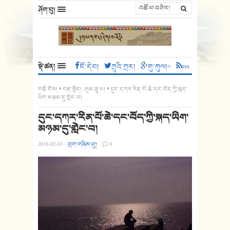
ཤོག་བུ།
སྡེ་ཚན།
ངོ་དེབ།
ཀྲུའི་ཀྲར།
གུ་ཀུལ།+
rss
གཙོ་ངོས།
བརྡ་སྤྲོད།
,
སུམ་ཅུ་པ།
དུང་དཀར་རིན་པོ་ཆེ་དང་བོད་ཀྱི་སྐད་
ཡིག་མཉམ་དུ་གླེང་བ།
དུང་དཀར་རིན་པོ་ཆེ་དང་བོད་ཀྱི་སྐད་ཡིག་
མཉམ་དུ་གླེང་བ།
2018-02-03
·
བྲག་གཞིས་བུ།
·
0