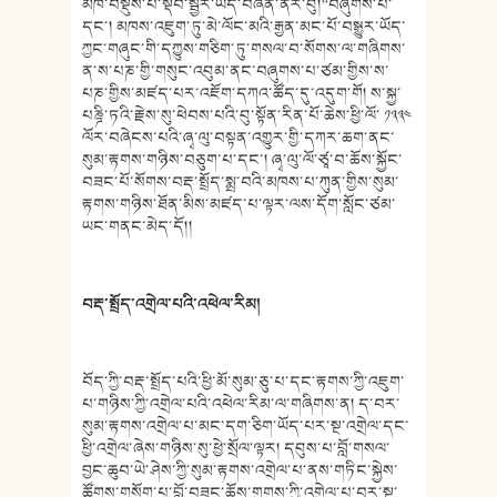
མཁོ་བསྡུས་པ་སྡེབ་སྦྱོར་ཡིད་བཞིན་ནོར་བུ།”བཞུགས་པ་
དང་། མཁས་འཇུག་ཏུ་མེ་ལོང་མའི་རྒྱན་མང་པོ་བསྒྱུར་ཡོད་
ཀྱང་གཞུང་གི་དཀྱུས་གཅིག་ཏུ་གསལ་བ་སོགས་ལ་གཞིགས་
ན་ས་པཎ་གྱི་གསུང་འབུམ་ནང་བཞུགས་པ་ཙམ་གྱིས་ས་
པཎ་གྱིས་མཛད་པར་འཇོག་དཀའ་ཚོད་དུ་འདུག་གོ། ས་སྐྱ་
པཎྜི་ཏའི་རྗེས་སུ་ཕེབས་པའི་བུ་སྟོན་རིན་པོ་ཆེས་ཕྱི་ལོ་ ༡༣༣༤
ལོར་བཞེངས་པའི་ཞྭ་ལུ་བསྟན་འགྱུར་གྱི་དཀར་ཆག་ནང་
སུམ་རྟགས་གཉིས་བཅུག་པ་དང་། ཞྭ་ལུ་ལོ་ཙཱ་བ་ཆོས་སྐྱོང་
བཟང་པོ་སོགས་བརྡ་སྤྲོད་སྨྲ་བའི་མཁས་པ་ཀུན་གྱིས་སུམ་
རྟགས་གཉིས་ཐོན་མིས་མཛད་པ་ལྟར་ལས་དོག་སློང་ཙམ་
ཡང་གནང་མེད་དོ།།
བརྡ་སྤྲོད་འགྲེལ་པའི་འཕེལ་རིམ།
བོད་ཀྱི་བརྡ་སྤྲོད་པའི་ཕྱི་མོ་སུམ་ཅུ་པ་དང་རྟགས་ཀྱི་འཇུག་
པ་གཉིས་ཀྱི་འགྲེལ་པའི་འཕེལ་རིམ་ལ་གཞིགས་ན། ད་བར་
སུམ་རྟགས་འགྲེལ་པ་མང་དག་ཅིག་ཡོད་པར་སྔ་འགྲེལ་དང་
ཕྱི་འགྲེལ་ཞེས་གཉིས་སུ་ཕྱེ་སྲོལ་ལྟར། དབུས་པ་བློ་གསལ་
བྱང་ཆུབ་ཡེ་ཤེས་ཀྱི་སུམ་རྟགས་འགྲེལ་པ་ནས་གཏིང་སྐྱེས་
ཚོགས་གསོག་པ་བློ་བཟང་ཆོས་གྲགས་ཀྱི་འགྲེལ་པ་བར་སྔ་