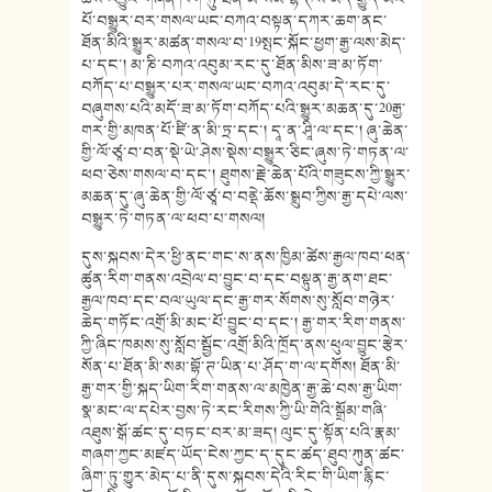
པོ་བསྒྱུར་བར་གསལ་ཡང་བཀའ་བསྟན་དཀར་ཆག་ནང་
ཐོན་མིའི་སྒྱུར་མཚན་གསལ་བ་19སྤང་སྐོང་ཕྱག་རྒྱ་ལས་མེད་
པ་དང་། མ་ཎི་བཀའ་འབུམ་རང་དུ་ཐོན་མིས་ཟ་མ་ཏོག་
བཀོད་པ་བསྒྱུར་པར་གསལ་ཡང་བཀའ་འབུམ་དེ་རང་དུ་
བཞུགས་པའི་མདོ་ཟ་མ་ཏོག་བཀོད་པའི་སྒྱུར་མཆན་དུ་20རྒྱ་
གར་གྱི་མཁན་པོ་ཛི་ན་མི་ཏྲ་དང་། དཱ་ན་ཤཱི་ལ་དང་། ཞུ་ཆེན་
གྱི་ལོ་ཙཱ་བ་བན་སྡེ་ཡེ་ཤེས་སྡེས་བསྒྱུར་ཅིང་ཞུས་ཏེ་གཏན་ལ་
ཕབ་ཅེས་གསལ་བ་དང་། ཐུགས་རྗེ་ཆེན་པོའི་གཟུངས་ཀྱི་སྒྱུར་
མཆན་དུ་ཞུ་ཆེན་གྱི་ལོ་ཙཱ་བ་བནྡེ་ཆོས་སྒྲུབ་ཀྱིས་རྒྱ་དཔེ་ལས་
བསྒྱུར་ཏེ་གཏན་ལ་ཕབ་པ་གསལ།
དུས་སྐབས་དེར་ཕྱི་ནང་གང་ས་ནས་ཁྱིམ་ཚེས་རྒྱལ་ཁབ་ཕན་
ཚུན་རིག་གནས་འབྲེལ་བ་བྱུང་བ་དང་བསྟུན་རྒྱ་ནག་ཐང་
རྒྱལ་ཁབ་དང་བལ་ཡུལ་དང་རྒྱ་གར་སོགས་སུ་སློབ་གཉེར་
ཆེད་གཏོང་འགྲོ་མི་མང་པོ་བྱུང་བ་དང་། རྒྱ་གར་རིག་གནས་
ཀྱི་ཞིང་ཁམས་སུ་སློབ་སྦྱོང་འགྲོ་མིའི་ཁྲོད་ནས་ཕུལ་བྱུང་རྩེར་
སོན་པ་ཐོན་མི་སམ་བྷོ་ཊ་ཡིན་པ་ཤོད་ག་ལ་དགོས། ཐོན་མི་
རྒྱ་གར་གྱི་སྐད་ཡིག་རིག་གནས་ལ་མཁྱེན་རྒྱ་ཆེ་བས་རྒྱ་ཡིག་
སྣ་མང་ལ་དཔེར་བྱས་ཏེ་རང་རིགས་ཀྱི་ཡི་གེའི་སྒྲོམ་གཞི་
འཐུས་སྒོ་ཚང་དུ་བཏང་བར་མ་ཟད། ལུང་དུ་སྟོན་པའི་རྣམ་
གཞག་ཀྱང་མཛད་ཡོད་ངེས་ཀྱང་ད་དུང་ཚད་ཐུབ་ཀུན་ཚང་
ཞིག་ཏུ་གྱུར་མེད་པ་ནི་དུས་སྐབས་དེའི་རིང་གི་ཡིག་རྙིང་