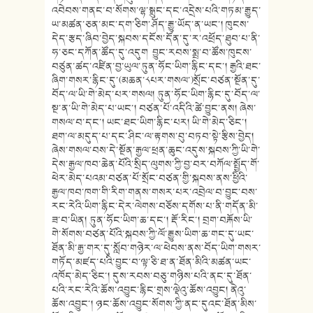
འབེབས་གནང་བ་སོགས་ལྷ་སྒྲུང་དང་འདྲེས་པའི་གཏམ་རྒྱུད་
ཡ་མཚན་ཅན་མང་དག་ཅིག་ཤོད་རྒྱུ་ཡོད་ན་ཡང་། ཁུངས་
དེད་རྩད་ཞིབ་བྱེད་སྐབས་དངོས་དོན་དུ་ར་འཕྲོད་ཐུབ་པ་ནི་
ཧ་ཅང་དཀོན་ཚོད་དུ་འདུག བྱུང་རབས་སྨྲ་བ་ཚོས་ཁུངས་
བཙུན་ཚད་འཛིན་བྱ་ཡུལ་ཏུན་ཧོང་ཡིག་རྙིང་དང་། རྒྱའི་ཐང་
ཞིག་གསར་རྙིང་དུ་(མཆན་༨པར་གསལ་)སྲོང་བཙན་སྔོན་དུ་
བོད་ལ་ཡི་གེ་མེད་པར་གསལ། ཏུན་ཧོང་ཡིག་རྙིང་དུ་བོད་ལ་
སྔ་ན་ཡི་གེ་མེད་པ་ཡང་། བཙན་པོ་འདིའི་ཚེ་བྱུང་ནས། ཞེས་
གསལ་བ་དང་། ཡང་ཐང་ཡིག་རྙིང་པར། ཡི་གེ་མེད་ཅིང་།
ཐག་ལ་མདུད་པ་དང་ཤིང་ལ་རྟགས་བུ་བཏབ་སྟེ་རྩིས་བྱེད།
ཞེས་གསལ་བས་དེ་སྔོན་རྒྱལ་ཕྲན་ཆུང་འདུས་སྐབས་ཀྱི་ཡི་གེ་
དེས་རྒྱལ་ཁབ་ཆེན་པོའི་སྲིད་ལུགས་ཀྱི་བྱ་བར་བཀོལ་སྤྱོད་གོ་
ཕེར་མེད་པའམ་བཙན་པོ་སྲོང་བཙན་གྱི་སྐབས་ནས་ཕྱིའི་
རྒྱལ་ཁབ་ཁག་གི་རིག་གནས་གསར་པར་འབྲེལ་བ་བྱུང་བས་
རང་རེའི་ཡིག་རྙིང་དེར་ལེགས་བཅོས་དགོས་པ་ནི་གདོན་མི་
ཟ་བ་ཡིན། ཏུན་ཧོང་ཡིག་ཆ་དང་། རྡོ་རིང་། བྲག་བརྐོས་ཡི་
གེ་སོགས་བཙན་པོའི་སྐབས་ཀྱི་ལོ་རྒྱུས་ཡིག་ཆ་གང་དུ་ཡང་
ཐོན་མི་རྒྱ་གར་དུ་སློབ་གཉེར་ལ་ཕེབས་ནས་བོད་ཡིག་གསར་
གཏོད་མཛད་པའི་བྱུང་བ་ལྟ་ཅི་ཐ་ན་ཐོན་མིའི་མཚན་ཡང་
འཁོད་མེད་ཅིང་། དུས་རབས་བཅུ་གཉིས་པའི་ནང་དུ་ཐོན་
པའི་རང་རེའི་ཆོས་འབྱུང་རྙིང་གྲས་ལྡེའུ་ཆོས་འབྱུང། ནེའུ་
ཆོས་འབྱུང་། ཉང་ཆོས་འབྱུང་སོགས་ཀྱི་ནང་དུའང་ཐོན་མིས་