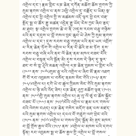
འགྲེལ་དང་། རྣམ་གླིང་པཎ་ཆེན་དཀོན་མཆོག་ཆོས་གྲགས་ཀྱི་
སུམ་རྟགས་འགྲེལ་པ་ནས་28ཕྱི་འགྲེལ་དུ་བརྗོད་པ་ཡིན། སྔ་
འགྲེལ་དང་ཕྱི་འགྲེལ་གྱི་ས་མཚམས་འདི་ལྟར་ཕྱེ་བར་བརྡ་
སྤྲོད་སྨྲ་བ་ཚོར་རྒྱུ་མཚན་འདྲེན་རྒྱུ་ཡོད་ངེས་ཀྱང་ཞིབ་རྩད་
མ་ཐུབ། སྔ་འགྲེལ་གྲགས་ཆེ་བ་ནི་29དུས་རབས་བཅུ་གཉིས་
པའི་ནང་དབུས་པ་བློ་གསལ་བྱང་ཆུབ་ཡེ་ཤེས་ཀྱི་སུམ་རྟགས་
འགྲེལ་པ་དང་། དུས་རབས་བཅུ་གསུམ་པའི་ནང་ཡར་འབྲོག་
པ་རིན་ཆེན་ཏོག་གི་འགྲེལ་པ་རིན་པོ་ཆེའི་ཟ་མ་ཏོག དུས་
རབས་བཅུ་བཞི་པའི་ནང་ལོ་ཆེན་ནམ་མཁའ་བཟང་པོའི་
འགྲེལ་པ་བསྟན་པའི་སྒྲོན་མེ། དུས་རབས་དེ་ཉིད་དུ་སྣར་
ཐང་བ་སཾ་གྷ་ཤྲཱིའི་མཆན་འགྲེལ། པཎ་ཆེན་བྱམས་པ་གླིང་པའི་
(༡༤༠༠ ནས་ ༡༤༧༥)སུམ་ཅུ་པའི་འགྲེལ་པ་ཞིབ་མོ་རྣམ་འཐག
གོ་བོ་རབ་འབྱམས་པ་བསོད་ནམས་སེང་གེའི་(༡༤༢༩ ནས་
༡༤༨༩)འགྲེལ་པ། དགེ་ཡེ་བ་ཚུལ་ཁྲིམས་སེང་གེའི་སུམ་རྟགས་
འགྲེལ་པ་ཉི་མའི་འོད་ཟེར། པཎ་ཆེན་ཤཱཀྱ་མཆོག་ལྡན་(༡༤༢༨
ནས་ ༡༥༠༧)གྱི་སུམ་རྟགས་འགྲེལ་པ། ཞྭ་ལུ་ལོ་ཙཱ་བ་ཆོས་སྐྱོང་
བཟང་པོ་(༡༤༤༡ ནས་ ༡༥༢༧)པོའི་འགྲེལ་པ་རྣམ་པར་གསལ་
བའི་ལེགས་བཤད། པཎ་ཆེན་གསེར་མདོག་ཅན་པས་མཛད་
པའི་སུམ་རྟགས་འགྲེལ་པ། དཔའ་བོ་གཙུག་ལག་ཕྲེང་བའི་
(༡༥༠༤ ནས་ ༡༥༦༦)འགྲེལ་པ་གསལ་བྱེད་སྒྲོན་མེ། ཟུར་མཁར་
བ་བློ་གྲོས་རྒྱལ་པོའི་(༡༥༠༩ ནས་ )འགྲེལ་པ་མཁས་པའི་དགའ་
སྟོན། རབ་འབྱམས་སྨྲ་བ་ཆོས་རྒྱལ་གྱི་འགྲེལ་པ་བློ་གསལ་