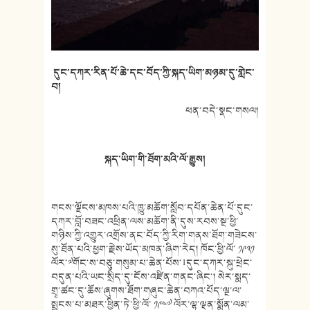
དུང་དཀར་
རིན་པོ་ཆེ་དང་
བོད་ཀྱི་སྐད་ཡིག་
མཉམ་དུ་
གླེང་
བ།
ཕན་བདེ་སྣང་གསལ།
སྐད་ཡིག་གི་ཐོག་མའི་ལོ་རྒྱུས།
གངས་ལྗོངས་མཁས་པའི་ཁྱུ་མཆོག་སློབ་དཔོན་ཆེན་པོ་དུང་
དཀར་བློ་བཟང་འཕྲིན་ལས་མཆོག་ནི་དུས་རབས་སྔ་ཕྱི་
གཉིས་ཀྱི་འགྱུར་འགྲོས་ནང་བོད་ཀྱི་རིག་གནས་ཐོག་གཟེངས་
སུ་ཐོན་པའི་ཕྱག་རྗེས་ཡོད་མཁན་ཞིག་རེད། ཁོང་ཕྱི་ལོ་ ༡༩༣༡
ལོར་༧གོང་ས་བཅུ་གསུམ་པ་ཆེན་པོས་1དུང་དཀར་སྐུ་ཕྲེང་
བདུན་པའི་ཡང་སྲིད་དུ་ངོས་འཛིན་གནང་ཞིང་། སེར་སྨད་
གྲྭ་ཚང་དུ་ཆོས་ཞུགས་ཐོག་གཞུང་ཆེན་བཀའ་པོད་ལྔ་ལ་
སྤྱངས་པ་མཐར་ཕྱིན་ཏེ་ཕྱི་ལོ་ ༡༩༤༧ ལོར་ལྷ་ལྡན་སྨོན་ལམ་