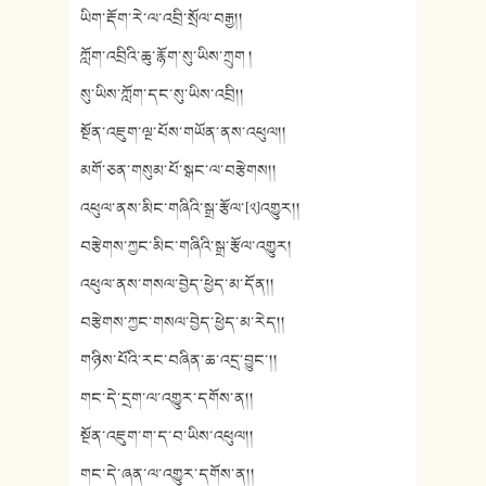
ཡིག་རྡོག་རེ་ལ་འབྲི་སྲོལ་བརྒྱ།།
ཀློག་འབྲིའི་ཆུ་རྙོག་སུ་ཡིས་ཀྲུག །
སུ་ཡིས་ཀློག་དང་སུ་ཡིས་འབྲི།།
སྔོན་འཇུག་ལྔ་པོས་གཡོན་ནས་འཕུལ།།
མགོ་ཅན་གསུམ་པོ་སྒང་ལ་བརྩེགས།།
འཕུལ་ནས་མིང་གཞིའི་སྒྲ་རྩོལ་[༢]འགྱུར།།
བརྩེགས་ཀྱང་མིང་གཞིའི་སྒྲ་རྩོལ་འགྱུར།
འཕུལ་ནས་གསལ་བྱེད་ཕྱེད་མ་དོན།།
བརྩེགས་ཀྱང་གསལ་བྱེད་ཕྱེད་མ་རེད།།
གཉིས་པོའི་རང་བཞིན་ཆ་འདྲ་བྱུང་།།
གང་དེ་དྲག་ལ་འགྱུར་དགོས་ན།།
སྔོན་འཇུག་ག་ད་བ་ཡིས་འཕུལ།།
གང་དེ་ཞན་ལ་འགྱུར་དགོས་ན།།