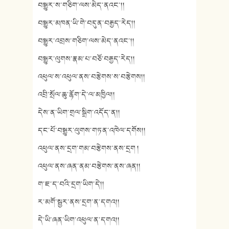
བསྒྱུར་ས་གཅིག་ལས་མེད་ནའང་།།
བསྒྱུར་མཁན་ཡི་གེ་བདུན་བརྒྱད་རེད།།
བསྒྱུར་འབྲས་གཅིག་ལས་མེད་ནའང་།།
བསྒྱུར་ལུགས་རྣམ་པ་བཅོ་བརྒྱད་རེད།།
འཕུལ་ས་འཕུལ་ནས་བརྩེགས་ས་བརྩེགས།།
འབྲི་སྲོལ་ཆུ་རྙོག་དེ་ལ་མཁྱིལ།།
དེས་ན་ཡིག་གྲལ་སྒྲིག་འདོད་ན།།
དང་པོ་བསྒྱུར་ལུགས་གཏན་འཁེལ་དགོས།།
འཕུལ་ནས་དྲག་གམ་བརྩེགས་ནས་དྲག །
འཕུལ་ནས་ཞན་ནམ་བརྩེགས་ནས་ཞན།།
ག་ཇ་ད་བའི་དྲག་ཡིག་དེ།།
ར་མགོ་སྦྱར་ནས་དྲག་ན་དགའ།།
དེ་ཡི་ཞན་ཡིག་འཕུལ་ན་དགའ།།