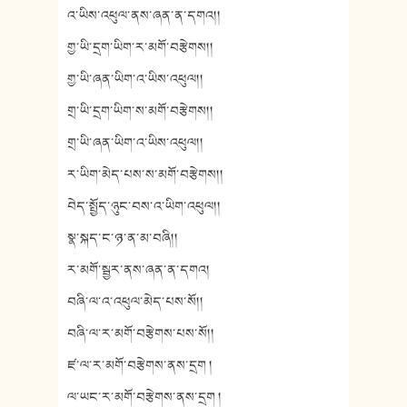
འ་ཡིས་འཕུལ་ནས་ཞན་ན་དགའ།།
གྱ་ཡི་དྲག་ཡིག་ར་མགོ་བརྩེགས།།
གྱ་ཡི་ཞན་ཡིག་འ་ཡིས་འཕུལ།།
གྲ་ཡི་དྲག་ཡིག་ས་མགོ་བརྩེགས།།
གྲ་ཡི་ཞན་ཡིག་འ་ཡིས་འཕུལ།།
ར་ཡིག་མེད་པས་ས་མགོ་བརྩེགས།།
བེད་སྤྱོད་ཉུང་བས་འ་ཡིག་འཕུལ།།
སྣ་སྐད་ང་ཉ་ན་མ་བཞི།།
ར་མགོ་སྦྱར་ནས་ཞན་ན་དགའ།
བཞི་ལ་འ་འཕུལ་མེད་པས་སོ།།
བཞི་ལ་ར་མགོ་བརྩེགས་པས་སོ།།
ཛ་ལ་ར་མགོ་བརྩེགས་ནས་དྲག །
ལ་ཡང་ར་མགོ་བརྩེགས་ནས་དྲག །