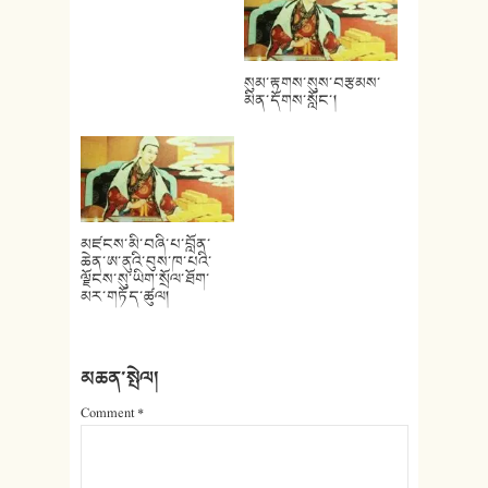
སུམ་རྟགས་སུས་བརྩམས་
མིན་དོགས་སློང་།
མཛངས་མི་བཞི་པ་བློན་
ཆེན་ཨ་ནུའི་བུས་ཁ་པའི་
ལྗོངས་སུ་ཡིག་སྲོལ་ཐོག་
མར་གཏོད་ཚུལ།
མཆན་སྤེལ།
Comment
*