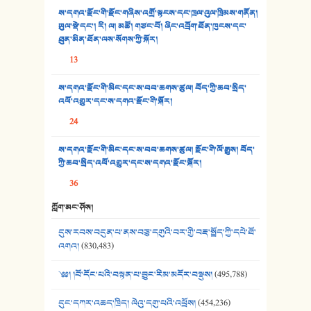
ས་དགའ་རྫོང་གི་རྫོང་གཞིས་འགྲོ་སྟངས་དང་ཁྲལ་འུལ་ཁྲིམས་གནོན།
33. འཛོམས་པའི་ལམ།
ཡུལ་སྡེ་དང་། རི། ལ། མཚོ། གཙང་པོ། ཞིང་འབྲོག་ཐོན་ཁུངས་དང་
ཐུན་མིན་ཐོན་ལས་སོགས་ཀྱི་སྐོར།
34. ཉི་མ་སེམས་ལ་ཞོག་དང་། - ཟླ་སྒྲོན།
13
35. ང་ཚོ་ཕན་ཚུན་མཇལ་ནས། - ཟླ་སྒྲོན།
ས་དགའ་རྫོང་གི་མིང་དང་ས་བབ་ཆགས་ཚུལ། བོད་ཀྱི་ཆབ་སྲིད་
འཕོ་འགྱུར་དང་ས་དགའ་རྫོང་གི་སྐོར།
36. ཟླ་གཞོན་སྙན་དབྱངས། - ཟླ་སྒྲོན།
24
37. མཚོ་སྔོན་པོ། - ཟླ་སྒྲོན།
ས་དགའ་རྫོང་གི་མིང་དང་ས་བབ་ཆགས་ཚུལ། རྫོང་གི་ལོ་རྒྱུས། བོད་
38. ཡབ་ཡུམ། - ཟླ་སྒྲོན།
ཀྱི་ཆབ་སྲིད་འཕོ་འགྱུར་དང་ས་དགའ་རྫོང་སྐོར།
36
39. དྲིལ་བུའི་སྐལ་སྒྲ། - ཟླ་སྒྲོན།
ཀློག་མང་ཤོས།
40. ང་ཚོ་ཕན་ཚུན་མཇལ་ནས། - ཟླ་སྒྲོན།
དུས་རབས་བདུན་པ་ནས་བཅུ་དགུའི་བར་གྱི་བརྡ་སྤྲོད་ཀྱི་དཔེ་ཐོ་
41. མཚན་ཚོགས་ཞབས་བྲོ་སྣ་མང་། - བོད་གཞས་ཕྱོགས་བསྒྲིགས།
འགའ།
(830,483)
༄༅། །བོ་དོང་པའི་བསྟན་པ་བྱུང་རིམ་མདོར་བསྡུས།
(495,788)
དུང་དཀར་འཆད་ཁྲིད། ལེའུ་དགུ་པའི་འཕྲོས།
(454,236)