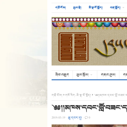
གཙོ་ངོས།
ཡུལ་སྡེ།
མི་སྣ་ངོ་སྤྲོད།
བརྡ་སྤྲོད།
ཞིབ་འཇུག
ཡུལ་སྲོལ།
གནའ་ཤུལ།
ག
གཙོ་ངོས།
གསོ་རིག
,
མི་སྣ་ངོ་སྤྲོད།
༄༅།།མཁས་དབང་བློ་བཟང་དབྱ
༄༅།།མཁས་དབང་བློ་བཟང་དབྱ
2019-03-19
·
ཆུ་དབར་བུ།
·
0