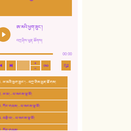
ཨ་མའི་ཕྱག་ཟུང་།
བཀྲ་ཤིས་ཕུན་ཚོགས།
00:00
1. ཨ་མའི་ཕྱག་ཟུང་། - བཀྲ་ཤིས་ཕུན་ཚོགས།
2. ཨ་མ། - པ་སངས་ལྷ་མོ།
3. ཀོང་གཞས། - པ་སངས་ལྷ་མོ།
4. བརྩེ་བ། - པ་སངས་ལྷ་མོ།
5. ཀོང་གཞས།