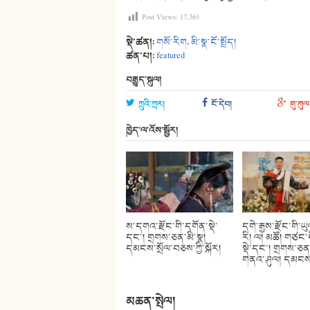
Post Views:
17,365
སྡེ་ཚན།:
གསོ་རིག
,
མི་སྣ་ངོ་སྤྲོད།
ཚན་པ།:
featured
བརྒྱུད་སྐུལ།
ཀྲུའི་ཀྲར།
ངོ་དེབ།
གུ་ཀུལ
ཁྱེད་ལ་འོས་སྦྱོར།
ས་དགའ་རྫོང་གི་དགོན་སྡེ་
དགེ་རྒྱས་རྫོང་གི་ཡ
དང་། གྲགས་ཅན་མི་སྣ།
རི། ལ། མཚོ། གཙང་
དམངས་སྲོལ་བཅས་ཀྱི་སྐོར།
སྡེ་དང་། གྲགས་ཅན་
གནའ་ཤུལ། དམངས་ས
མཆན་སྤེལ།