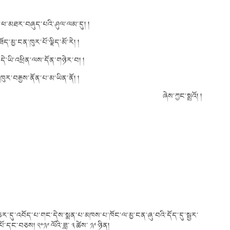
ེན་ཕ་མཐར་བཞུད་པའི་ཤུལ་ལམ་དུ། །
ཟོད་མྱ་ངན་ཁུར་པོ་ལྗིད་མོ་རེ། །
་དེ་ཡི་འཕྲིན་ལས་དོན་གཉེར་བ། །
ི་ཁུར་བརྒྱས་ནོན་པ་མ་ཡིན་ནོ། །
ཞེས་ཀྱང་སྨྲའོ། །
ར་དུ་འབོད་པ་གང་དེས་སྨན་པ་མཁས་པ་ཁོང་ལ་མྱ་ངན་ཞུ་བའི་དོད་དུ་སྦྱར་
པོ་དང་བཅས། ༢༠༡༩ ལོའི་ཟླ་ ༣ ཚེས་ ༡༩ ཉིན།