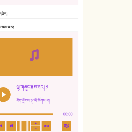
6. ཆོལ་གསུམ་བྲོ་གཞས། - སྒྲོན་གསལ།
ཁྲིད།
7. ལྷག་སྒྲོན་ལགས།
ང་རྣམ་ཐར།
8. ཆང་གཞས།
9. ཆང་གཞས། ༢
10. ཆང་གཞས། ༣
11. ལོ་གསར།
12. ལོ་གསར། ༢
ལྷ་གཞུང་རྣམ་ཐར། ༡
13. ཆུང་འདྲིས། - ཟླ་སྒྲོན།
བོད་ལྗོངས་ལྷ་མོ་ཚོགས་པ།
14. སྙིང་རྗེ་མོ། - ཚེ་འགྱུར་མེད།
00:00
15. ཤམ་པ་ལ་ཡི་སྲས་མོ།
16. ལྷ་བུ་དར་བུ།