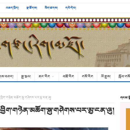
འཆད་ཁྲིད།
སྣ་ཚོགས།
ཡིག་ཚགས།
དཔེ་དེབ།
ནས་བཤད།
སྒྱུ་རྩལ།
ནང་རིག
བཟོ་རིག
གསོ་རིག
ལོ་རྒྱུས།
སློབ་གསོ
ིག་གཉེན་མཆོག་སྐུ་གཤེགས་པར་མྱ་ངན་ཞུ།
གངས་ལ
ིག་གཉེན་མཆོག་སྐུ་གཤེགས་པར་མྱ་ངན་ཞུ།