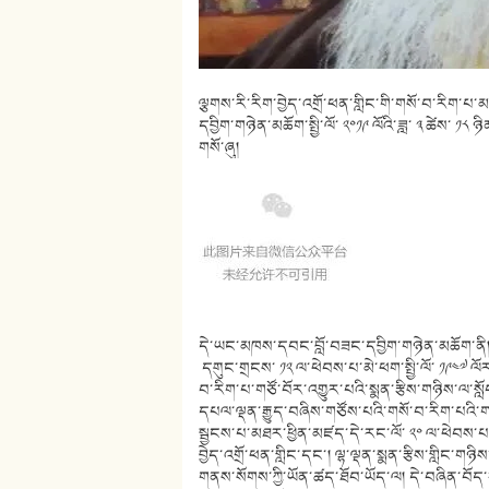
ལྕགས་རི་རིག་བྱེད་འགྲོ་ཕན་གླིང་གི་གསོ་བ་རིག་པ
དབྱིག་གཉེན་མཆོག་སྤྱི་ལོ་ ༢༠༡༩ ལོའི་ཟླ་ ༣ ཚེས་ 
གསོ་ཞུ།
དེ་ཡང་མཁས་དབང་བློ་བཟང་དབྱིག་གཉེན་མཆོག་ནི། མེ་བྱ
དགུང་གྲངས་ ༡༢ ལ་ཕེབས་པ་མེ་ཕག་སྤྱི་ལོ་ ༡༩༤༧ ལོར་ལྕ
བ་རིག་པ་གཙོ་བོར་འགྱུར་པའི་སྨན་རྩིས་གཉིས་ལ་སླ
དཔལ་ལྡན་རྒྱུད་བཞིས་གཙོས་པའི་གསོ་བ་རིག་པའི
སྦྱངས་པ་མཐར་ཕྱིན་མཛད་དེ་རང་ལོ་ ༢༠ ལ་ཕེབས་པ་མེ་སྤྲ
བྱེད་འགྲོ་ཕན་གླིང་དང་། ལྷ་ལྡན་སྨན་རྩིས་གླིང་གཉ
གནས་སོགས་ཀྱི་ཡོན་ཚད་ཐོབ་ཡོད་ལ། དེ་བཞིན་བོད