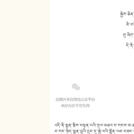
སྐྱེས་ཆ
མི་བ
སུ་ཞིག
དེ་ན
འདི་ནི་སྨན་རྩིས་བསྟན་པའི་གྲལ་མཐའ་བ་གངས་མ་ཆ
བ་གང་ཉིད་སྨན་བླའི་དྲུང་དུ་སྐྱེ་བའི་སྨོན་ལམ་བཟང་