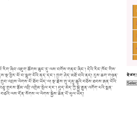
་གསོ་རིག་ཞིབ་འཇུག་ཚོགས་ཆུང་དུ་ལས་བགོས་གནང་ཞིང་། དེའི་རིང་ཁོང་གིས་
་སྔ་ཕྱིར་ཕོ་བ་སྨུག་པོའི་ནད་དང་། ཁྲག་ཤེད་མཐོ་བའི་ནད། རུས་ཆག་གཉན་
སྡེ་ཚན
གྲུབ་འབྲས་ལེགས་པོ་ཐོབ་ཡོད་ལ། སྔ་རྗེས་སུ་དམུ་ཆུའི་བཅོས་ཐབས་རྒན་པོའི་
གྲངས་རྩོམ་འབྲི་འགྲེམ་སྤེལ་དང་། བུད་མེད་ཀྱི་སྐྱེ་རྒྱུན་འགོག་པའི་སྨན་
ཙའི་ལས་དོན་སོགས་ལ་ལེགས་སྐྱེས་ཆེན་པོ་ཕུལ་ཡོད།