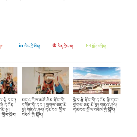
།+
ལིང་ཀྲི་ཨིན།
པིན་ཀྲིའ་ས།
གློག་འཕྲིན།
ུལ་སྡེ་དང་།
མངའ་རིས་མཚོ་ཆེན་རྫོང་གི་
སྒེར་རྩེ་རྫོང་གི་དགོན་སྡེ་དང་།
པོ། དགོན་
དགོན་སྡེ་དང་། གྲགས་ཅན་མི་
གྲགས་ཅན་མི་སྣ། གནའ་ཤུལ།
མི་སྣ།
སྣ། གནའ་ཤུལ། དམངས་སྲོལ་
དམངས་སྲོལ་བཅས་ཀྱི་སྐོར།
ྲོལ་སྐོར།
བཅས་ཀྱི་སྐོར།