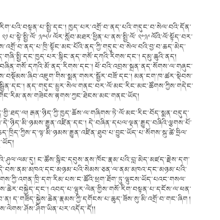
་བ་རིག་པའི་བསྟན་པ་སྤྱི་དང་། ཁྱད་པར་འགྲོ་བ་ནད་པའི་གདུང་བ་སེལ་བའི་དོན་
 པ་སྟེ་སྤྱི་ལོ་ ༡༩༥༦ ལོར་སློབ་མཐར་ཕྱིན་པ་ནས་སྤྱི་ལོ་ ༢༠༡༩ ལོའི་ལོ་སྟོད་བར་
འགྲོ་བ་ནད་པ་ཁྲི་སྟོང་མང་པོའི་ནད་ཀྱི་གདུང་བ་སེལ་བའི་བྱ་བ་ཆད་མེད་
ནད་གཞི་སྤྱི་དང་ཁྱད་པར་སྙིང་ནད་གསོ་དཀའི་རིགས་དང་། དམུ་ཆུའི་ནད།
ེ་བཞིན་གསོ་དཀའི་མོ་ནད་རིགས་དང་། ཕོ་བའི་འབྲས་སྐྲན་ནད་སོགས་ལ་གཞུང་
གས་བསྡོམས་ཞིབ་འཇུག་གིས་སྨན་གསར་སྦྱོར་བཟོ་དང་། མན་ངག་ཁ་ཚར་སྡེབས་
ྱར་སྦྱིན་དང་། ནད་གདུང་མྱུར་སེལ་གནང་བར་ལོ་མང་རིང་མང་ཚོགས་ཀྱིས་གདེང་
 གོང་རིམ་ནས་གཟེངས་རྟགས་ཀྱང་ཐེངས་མང་གནང་ཡོད།
ིན་གྱི་ཐད་ལ། རྒན་ཉིད་ཀྱི་ཁྱད་ཆོས་ལ་གཞིགས་ཏེ་ལོ་མང་རིང་བོད་སྨན་བདུད་
ནས་དེ་ཉིད་མི་ཉམས་རྒྱུན་འཛིན་དང་། དེ་བཞིན་དཔལ་ལྡན་རྒྱུད་བཞིའི་ལྕགས་པོ་
་འཆད་ཁྲིད་ཀྱིས་ད་ལྟ་མི་ཉམས་རྒྱུན་འཛིན་ཐུབ་པ་བྱུང་ཡོད་པ་སོགས་སྐུ་ཚེ་ཧྲིལ་
་ཡོད།
པའི་ཤུལ་ལམ་དུ། ང་ཚོས་སྙིང་དབུས་ནས་ཁོང་རྣམ་པའི་བླ་མེད་མཛད་རྗེས་དག་
་ལ། དེ་བས་ནམ་མཁའ་དང་མཉམ་པའི་སེམས་ཅན་ལ་ནམ་མཁའ་དང་མཉམ་པའི་
ེགས་ཀྱི་འགན་ཁྲི་དག་རིམ་པས་ང་ཚོའི་ཕྲག་ཐོག་ཏུ་ལྷུངས་ཡོད་པའང་གསལ་
ོབས་ཆེར་བསྐྱེད་དང་། འབད་པ་ལྷུར་ལེན་གྱིས་གསོ་རིག་བསྟན་པ་དངོས་ལ་ཕན་
ུབ་ན། ད་གཟོད་སྐྱེས་ཆེན་རྣམས་ཀྱི་དགོངས་པ་ཆུད་ཟོས་སུ་མི་འགྲོ་བ་གང་ཞིག །
ེས་ལེགས་ཤོས་ཤིག་ཡིན་པར་འདོད་དོ།།