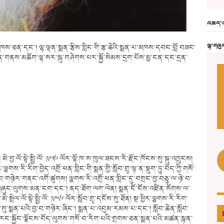
འཆད་འ
ལྷ་གཞུ
་མཁས་ཅན་དང་། ལྷ་ལྡན་སྨན་རྩིས་གླིང་གི་རྩ་ཆེའི་སྨན་པ་མཁས་དབང་བློ་བཟང་
༡༨ ཉིན་གནས་མཆོག་ལྷ་སར་སྐུ་གཤེགས་པར་སྐྱོ་སེམས་དྲག་པོས་མྱ་ངན་དང་དྲན་
་ལོ་སྟེ་སྤྱི་ལོ་ ༡༩༣༦ ལོར་ལྷོ་ཁ་ས་ཁུལ་ཟངས་རི་རྫོང་ཁོངས་སུ་སྐུ་འཁྲུངས།
གས་རི་རིག་བྱེད་འགྲོ་ཕན་གླིང་གི་སྨན་གྱི་སློབ་གྲྭ་ལྟ་ན་སྡུག་ཏུ་བོད་ཀྱི་གསོ་
ོབ་གཉེར་གནང་འགོ་ཚུགས། ལྕགས་རི་འགྲོ་ཕན་གླིང་དུ་བགྲང་བྱ་བཅུ་ལ་ཉེ་བ་
་གཞུང་ལུགས་མན་ངག་དང་། ནད་ཐོག་ལག་ལེན། སྨན་ངོ་ངོས་འཛིན་སོགས་ལ་
ེལ་ལོ་སྟེ་སྤྱི་ལོ་ ༡༩༥༦ ལོར་སློབ་གྲྭ་དངོས་སུ་ཐོན། སྔ་ཕྱིར་ལྕགས་རི་རིག་
ིས་སུ་སྨན་པའི་བྱ་བ་གཉེར་ཞིང་། སྨན་པ་འབུམ་རམས་པ་དང་། སློབ་ཆེན་སློབ་
་རང་སྐྱོང་ལྗོངས་བོད་ལུགས་གསོ་བ་རིག་པའི་གྲགས་ཅན་སྨན་པའི་མཚན་སྙན་