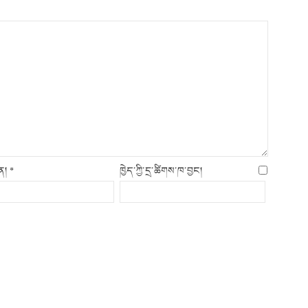
ིན།
*
ཁྱེད་ཀྱི་དྲ་ཚིགས་ཁ་བྱང།