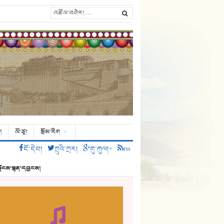
།
ལོ་ཙཱ།
རྩོམ་རིག
ངོ་དེབ།
ཀྲུའི་ཀྲར།
གུ་ཀུལ།+
rss
ྗོངས་སྙན་དབྱངས།