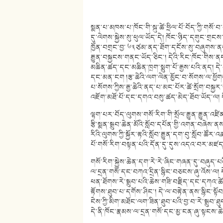
སྨན་པ་མཁས་པ་ཁོང་གི་སྐུ་ཚེ་ཧྲིལ་པོ་བོད་ཀྱི་གསོ
དུ་ལེགས་སྐྱེས་སུ་ཕུལ་ཡོད་དེ། ཁོང་ཉིད་དགུང་གྲངས་ ༢༡
ཁྱོན་བགྲང་བྱ་ ༦༣ ཙམ་ནད་ཐོག་དངོས་སུ་བཞུགས་ནས་
རྒྱུན་བསྐྱངས་གནང་ཡོད་ཅིང་། དེའི་རིང་ཁོང་གིས་
མཆིན་ཚད་དང་མཆིན་ཁྲག་སྨུག་པོ་རྒྱས་པའི་ནད། ད
དང་མན་ངག །རྩ་ཆེའི་ལག་ལེན་མྱོང་བ་སོགས་ལ་ཕྱོ
པ་སོགས་ཀྱིས་རྒྱ་ཆེའི་ནད་པ་མང་པོར་ཚེ་སྲོག་བསྐ
འཇོག་མཐོ་པོ་དང་དགའ་བསུ་ཚད་མེད་ཐོབ་ཡོད་ལ།
ལྷག་པར་བོད་ལུགས་གསོ་རིག་གི་སྲོལ་རྒྱུན་རྒྱུན་འཛ
རྩི་སྨན་སྒྲུབ་ཆེན་མོའི་སློབ་དཔོན་གྱི་འགན་བཞེས་
རིའི་ལུགས་ཀྱི་སྐྱོར་རྟའི་སློབ་རྒྱུན་དག་བུ་སློབ་ཚོར
པོ་གསོ་རིག་བསྟན་པའི་དོན་དུ་དུས་འདའ་བར་མཛད
གསོ་རིག་སྐྱེས་ཆེན་དག་རེ་རེ་ཞིང་གཞན་དུ་བཞུད་
ལ་དྲན་གསོ་དང་བཀའ་དྲིན་སྙིང་བཅངས་ཞུ་འོས
ཕན་ཐོགས་རེ་སྒྲུབ་པའི་ཆེས་གཟི་བརྗིད་དང་དཀའ་ཚ
རྟོགས་ཐུབ་པ་དགོས་ཤིང་། དེ་ལ་བརྟེན་ནས་སྙིང་སྟ
ངེས་ཀྱི་མིག་མཐོང་ལག་ཟིན་ཐུབ་པའི་བྱ་བ་རེ་སྒྲུབ་ཐ
དེ་ནི་ཁོང་རྣམས་ལ་དྲན་གསོ་དང་མྱ་ངན་ཞུ་སྟངས་ཆ