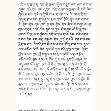
འདི་ཡན་ཆོད་དུ་བོད་རྗེ་རྣམས་ཀྱིས་གཙུག་ལག་ཁང་སྟོང་རྩ་
བརྒྱད་བཞེངས་པར་འདོད། བོད་འབངས་རྣམས་ནི་བདེ་ཞིང་
སྐྱིད། སྔར་ཡབ་མེས་ཀྱི་རིང་ལ་མ་འདུས་པའི་འཛམ་གླིང་
གསུམ་བྲ་དབང་དུ་འདུས། ཕྱག་ན་རྡོ་རྗེའི་སྤྲུལ་པར་གྲགས་
ཏེ། སྡིག་བློན་སྦས་སྟག་སྣ་ཅན་གྱིས་བན་ཆེན་པོ་བཀུམས། ལྷ་
སྲས་གཙང་མ་གྲོ་མོར་སྤྲུགས། རྒྱལ་པོ་དགུང་ལོ་སོ་དྲུག་པ་
ལྕགས་མོ་བྱ་ལ་བཀྲོངས། འདི་ཡན་ཆད་ལ་སྐྱིད་པའི་གདུང་
རབས་ཕྱེད་དང་བཅུ་གསུམ། ཤིན་ཏུ་སྐྱིད་པའི་གདུང་རབས་
ཕྱེད་དང་ལྔ་ཟེར་ཞིང་། དེ་ནས་བཙན་པོ་གླང་དར་མ་རྒྱལ་
སར་བསྐོས་ཏེ་རེ་ཞིག་རྒྱལ་པོ་ཚུལ་བཞིན་བྱས་ཀྱང་། སྡིག་
བློན་རྣམས་ཀྱིས་བློ་བསྒྱུར་ནས། སྔར་ནུ་བོ་ལ་རྒྱལ་སྲིད་
བསྐོས་པའི་སྙིང་ནད་ལ། བོད་དུ་སངས་རྒྱས་ཀྱི་བསྟན་པ་
བསྣུབས། དེའི་རྒྱུས་རྒྱལ་པོ་ཉིད་ཀྱང་ལྷ་ལུང་དཔལ་གྱི་རྡོ་
རྗེས་མདའ་ཡིས་བསད་དེ་མདོ་ཁམས་སུ་བྲོས། དེའི་ཚེ་བཙུན་
མོ་ཆེ་བས་བུ་ཆུང་འདྲ་བཙལ་ཏེ། མོ་རང་གི་བུར་བྱས་པ་ཡུམ་
གྱིས་བཀའ་བརྟན་དུ་བཅུག་པ་ཡུམ་བརྟན་བྱུང་། བཙུན་མོ་
ཆུང་བ་ལ་སྲས་གཅིག་བྱུང་བ་ཆེན་མས་ཕྲོགས་དོགས་ནས་
མཚན་མོ་མར་མེའི་འོད་ཀྱིས་བསྲུངས་པས་འོད་བསྲུངས་བྱུང་
བ་ཡིན་ནོ།།