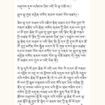
བཞུགས་དུས་བཞེངས་ཤིང་འདི་ཡི་ལྷ་བཟོ་བ། །
སྤྲུལ་སྐུ་ཀུན་མཁྱེན་བསོད་ནམས་བཟང་པོས་མཛད། །
ཅེས་ལྷ་དང་བཅས་པའི་འཇིག་རྟེན་མཐའ་དག་གིས་ཕྱག་གི་
གནས་མཆོད་པའི་རྟེན། བསོད་ནམས་ཀྱི་ཞིང་དམ་པར་གྱུར་
པ་ཕོ་བྲང་ཆེན་པོ་ཡུམ་བུ་བླང་སྒང་འདི་ཉིད་ནི། རྗེ་གཉའ་
ཁྲི་བཙན་པོ་ཉིད་ཀྱི་ལས་ཐབས་ཡིན་ཀྱང༌། གཙུག་ལག་ཁང་
སྐུ་རྟེན་དང་བཅས་པ་འདི་ཉིད་ནི། ཕྱི་དར་གྱི་དུས་ཁོ་ནར་ཇོ་
བོ་ཤཱཀྱ་མགོན་པོས་སྦྱིན་བདག ཏི་ཏི་ཀུན་དགའ་རྒྱལ་མཚན་
དཔལ་བཟང་པོས་ཞལ་བཀོད་རབ་ཏུ་གནང་བ། སྤྲུལ་སྐུ་ཀུན་
མཁྱེན་བསོད་ནམས་བཟང་པོས་ལྷ་བཟོ་མཛད་དེ། ཀུན་ལས་
ངོ་མཚར་བར་གྲུབ་པ་འདི་ཡིན་ནོ།།
དེ་ལྟ་བུའི་ཕོ་བྲང་ཆེན་པོ་འདི་ཡང་སེང་གེ་དཀར་མོ་གནམ་
ལ་འཕྱོང་བ་འདྲ་བ་ལ། ཕྱོགས་བཞི་དབུས་དང་ལྔའི་མི་འགྱུར་
བའི་གཟེར་ཆེན་པོ་རྣམས་ནི། དེ་ལ་ཤར་མི་འགྱུར་བའི་གཟེར་
སོ་ཕག་ཁྲོ་ཆུས་བསྡམས་པའི་བང་སོའི་ནང་ཡིད་བཞིན་གྱི་
ནོར་བུ་བསམ་འཕེལ་བྱ་ངང་པའི་སྒོ་ང་ཙམ་གཅིག་དང་།
གསེར་ཕྱེ་བྲེ་བདུན། གཞན་ཡང་ནོར་སྤྱད་རིན་པོ་ཆེ་སྣ་
ཚོགས་བཞུགས། ལྷོ་མི་འགྱུར་བའི་གཟེར་ལྷ་ཆེན་པོ་ཡར་ལྷ་
ཤམ་བྷོའི་ཆུ་ཀླུང་ཇི་སྙེད་པ་ཐམས་ཅད་ཀྱི་སྣ་མོ་ཕོ་བྲང་