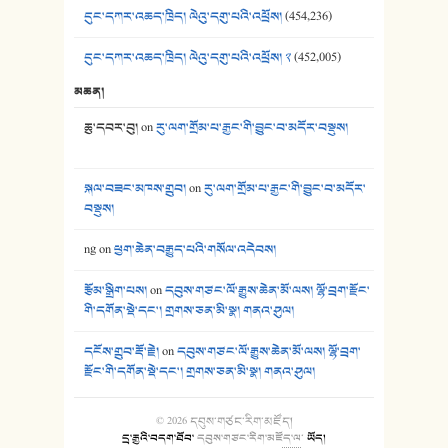
དུང་དཀར་འཆད་ཁྲིད། ལེའུ་དགུ་པའི་འཕྲོས།
(454,236)
དུང་དཀར་འཆད་ཁྲིད། ལེའུ་དགུ་པའི་འཕྲོས། ༢
(452,005)
མཆན།
ཆུ་དབར་བུ།
on
རུ་ལག་གྲོམ་པ་རྒྱང་གི་བྱུང་བ་མདོར་བསྡུས།
སྐལ་བཟང་མཁས་གྲུབ།
on
རུ་ལག་གྲོམ་པ་རྒྱང་གི་བྱུང་བ་མདོར་
བསྡུས།
ng
on
ཕྱག་ཆེན་བརྒྱུད་པའི་གསོལ་འདེབས།
རྩོམ་སྒྲིག་པས།
on
དབུས་གཙང་ལོ་རྒྱུས་ཆེན་མོ་ལས། ལྷོ་བྲག་རྫོང་
གི་དགོན་སྡེ་དང་། གྲགས་ཅན་མི་སྣ། གནའ་ཤུལ།
དངོས་གྲུབ་རྡོ་རྗེ།
on
དབུས་གཙང་ལོ་རྒྱུས་ཆེན་མོ་ལས། ལྷོ་བྲག་
རྫོང་གི་དགོན་སྡེ་དང་། གྲགས་ཅན་མི་སྣ། གནའ་ཤུལ།
© 2026
དབུས་གཙང་རིག་མཛོད།
དྲ་རྒྱའི་བདག་ཐོབ་
དབུས་གཙང་རིག་མཛོད་ལ
་
ཡོད།