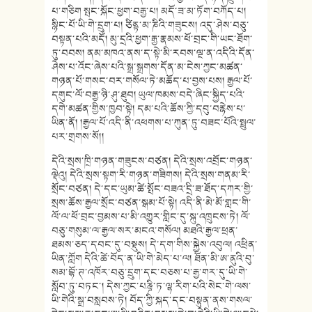
པ་གཅིག སྤང་སྐོང་ཕྱག་བརྒྱ་པ། མདོ་ཟ་མ་ཏོག་བཀོད་པ།
སྙིང་པོ་ཡི་གེ་དྲུག་པ། ཙིནྟ་མ་ཎིའི་གཟུངས། འདུ་ཤེས་བཅུ་
བསྟན་པའི་མདོ། མུ་དྲའི་ཕྱག་རྒྱ་རྣམས་ཕོ་བྲང་གི་ཡང་ཐོག་
ཏུ་བབས། ནམ་མཁའ་ནས་ད་སྟེ་མི་རབས་ལྔ་ན་འདིའི་དོན་
ཤེས་པ་འོང་ཞེས་པའི་སྒྲ་སྒྲགས་དོན་མ་ངེས་ཀྱང་མཚན་
གཉན་པོ་གསང་བར་གསོལ་ཏེ་མཆོད་པ་བྱས་པས། རྒྱལ་པོ་
དགུང་ལོ་བརྒྱ་ཉི་ཤུ་ཐུབ། ཡུལ་ཁམས་བདེ་ཞིང་སྐྱིད་པའི་
དགེ་མཚན་གྱིས་ཁྱབ་སྟེ། དམ་པའི་ཆོས་ཀྱི་དབུ་བརྙེས་པ་
ཡིན་ནོ། །རྒྱལ་པོ་འདི་ནི་འཕགས་པ་ཀུན་ཏུ་བཟང་པོའི་སྤྲུལ་
པར་གྲགས་སོ།།
དེའི་སྲས་ཁྲི་གཉན་གཟུངས་བཙན། དེའི་སྲས་འབྲོང་གཉན་
ལྡེའུ། དེའི་སྲས་སྟག་རི་གཉན་གཟིགས། དེའི་སྲས་གནམ་རི་
སྲོང་བཙན། དེ་དང་ཡུམ་ཚེ་སྤོང་བཟའ་དྲི་ཟ་ཐོད་དཀར་གྱི་
སྲས་ཆོས་རྒྱལ་སྲོང་བཙན་སྒམ་པོ་སྟེ། འདི་ནི་མེ་མོ་གླང་གི་
ལོ་ལ་ཕོ་བྲང་བྱམས་པ་མི་འགྱུར་གླིང་དུ་སྐུ་འཁྲུངས་ཏེ། ལོ་
བཅུ་གསུམ་ལ་རྒྱལ་སར་མངའ་གསོལ། མཐའི་རྒྱལ་ཕྲན་
ཐམས་ཅད་དབང་དུ་བསྡུས། དེ་དག་གིས་སྐྱེས་འབུལ། འཕྲིན་
ཡིན་ཀློག དེའི་ཚེ་བོད་ན་ཡི་གེ་མེད་པ་ལ། ཐོན་མི་ཨ་ནུའི་བུ་
སམ་བྷོ་ཊ་འཁོར་བཅུ་དྲུག་དང་བཅས་པ་རྒྱ་གར་དུ་ཡི་གེ་
སློབ་ཏུ་བཏང་། དེས་ཀྱང་པཎྜི་ཏ་ལྷ་རིག་པའི་སེང་གེ་ལས་
ཡི་གེའི་སྒྲ་བསླབས་ཏེ། བོད་ཀྱི་སྐད་དང་བསྟུན་ནས་གསལ་