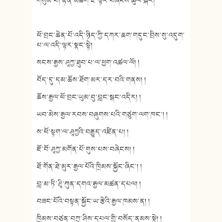
གསུམ་པ། རྟེན་མཆོག་ཇི་ལྟར་བཞེངས་ཚུལ་སྐོར།
ཕོ་བྲང་ཆེན་པོ་འདི་ཉིད་ཀྱི་དཀར་ཆག་གདུང་བྲིས་སུ་འདུག་
པ་ལ་འདི་ལྟར་སྣང་སྟེ།
སངས་རྒྱས་ཤཱཀྱ་ཐུབ་པ་ལ་ཕྱག་འཚལ་ལོ། །
བོད་དུ་དམ་ཆོས་ཐོག་མར་དར་བའི་གནས། །
ཆོས་རྒྱལ་ཕོ་བྲང་ཡུམ་བུ་བླང་སྒང་འདིར། །
ཡབ་མེས་རྒྱལ་རབས་བཞུགས་པའི་གཙུག་ལག་ཁང་། །
ས་ཕོ་སྟག་ལ་ཤཱཀྱའི་བརྒྱུད་འཛིན་པ། །
ཇོ་བོ་ཤཱཀྱ་མགོན་པོ་གུས་པས་བཞེངས། །
ཐོ་གོན་ཐེ་མུར་རྒྱལ་པོའི་ཁྲིམས་སྐྱོང་ཞིང༌། །
བླ་མ་ཏི་ཤྲཱི་ཀུན་དགའ་རྒྱལ་མཚན་དཔལ། །
བཟང་པོའི་བསྟན་སྐྱོང་ཡ་རྩེའི་རྒྱལ་ཁམས་ན། །
ཁྲིམས་བཙན་བཀྲ་ཤིས་དཔལ་གྱི་བསོད་ནམས་སྡེ། །