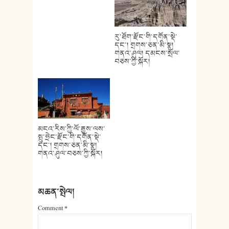
རུ་ཐོག་རྫོང་གི་དགོན་སྡེ་
དང་། གྲགས་ཅན་མི་སྣ།
གནའ་ཤུལ། དམངས་སྲོལ་
བཅས་ཀྱི་སྐོར།
མངའ་རིས་ཀྱི་ལོ་རྒྱུས་ལས་
སྤུ་ཧྲེང་རྫོང་གི་དགོན་སྡེ་
དང་། གྲགས་ཅན་མི་སྣ།
གནའ་ཤུལ་བཅས་ཀྱི་སྐོར།
མཆན་སྤེལ།
Comment
*