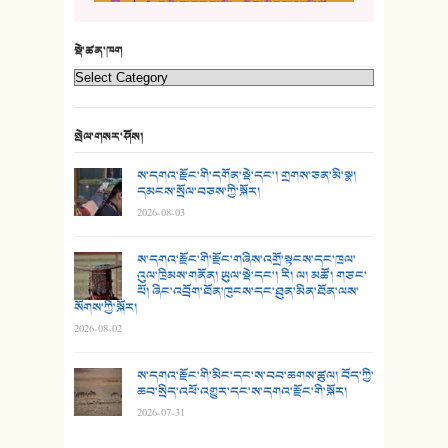
5. འགྲོ་བ་བཟང་མོ། - བོད་ལྗོངས་ལྷ་མོ་ཚོགས་པ།
21. ཕ་སྐད།
22. བཀྲ་ཤིས་ཁང་གསར།
སྡེ་ཚན་ཁག
23. ཕོ་རྒོད་པོ།
24. མིག་ཆུ་དམར་པོ།
སྤེལ་གསར་ཤོས།
25. མགྲོན་པོ།
ས་དགའ་རྫོང་གི་དགོན་སྡེ་དང་། གྲགས་ཅན་མི་སྣ།
དམངས་སྲོལ་བཅས་ཀྱི་སྐོར།
2026-08-03
26. ཨ་མའི་ཐང་ཁུག
27. ལྕེ་བདེ་ཞོལ་གྱི་པང་གདན།
ས་དགའ་རྫོང་གི་རྫོང་གཞིས་འགྲོ་སྟངས་དང་ཁྲལ་
འུལ་ཁྲིམས་གནོན། ཡུལ་སྡེ་དང་། རི། ལ། མཚོ། གཙང་
པོ། ཞིང་འབྲོག་ཐོན་ཁུངས་དང་ཐུན་མིན་ཐོན་ལས་
28. སྟོད་གཞས། - ཕན་ཐོག
སོགས་ཀྱི་སྐོར།
2026-08-02
29. རྣམ་བུ། - འཕྱོངས་ཞོལ་སྒྲོལ་མ།
ས་དགའ་རྫོང་གི་མིང་དང་ས་བབ་ཆགས་ཚུལ། བོད་ཀྱི་
30. སི་ལིང་འབྲི་མོ། - ཕན་ཐོག
ཆབ་སྲིད་འཕོ་འགྱུར་དང་ས་དགའ་རྫོང་གི་སྐོར།
2026-07-31
31. ཕ་ཡུལ་ཡར་ཀླུང་།