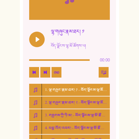
10. ཆང་གཞས། ༣
11. ལོ་གསར།
12. ལོ་གསར། ༢
ལྷ་གཞུང་རྣམ་ཐར། ༡
13. ཆུང་འདྲིས། - ཟླ་སྒྲོན།
བོད་ལྗོངས་ལྷ་མོ་ཚོགས་པ།
14. སྙིང་རྗེ་མོ། - ཚེ་འགྱུར་མེད།
00:00
15. ཤམ་པ་ལ་ཡི་སྲས་མོ།
16. ལྷ་བུ་དར་བུ།
1. ལྷ་གཞུང་རྣམ་ཐར། ༡ - བོད་ལྗོངས་ལྷ་མོ་ཚོགས་པ།
17. ང་བོད་པ་ཡིན། - ཕུར་བུ་རྣམ་རྒྱལ།
2. ལྷ་གཞུང་རྣམ་ཐར། ༢ - བོད་ལྗོངས་ལྷ་མོ་ཚོགས་པ།
18. ང་ལ་བྱམས་པའི་ཨ་མ།
3. གཟུགས་ཀྱི་ཉི་མ། - བོད་ལྗོངས་ལྷ་མོ་ཚོགས་པ།
19. ཆ་རྐྱེན་མེད་པའི་སེམས།
4. པདྨ་འོད་འབར། - བོད་ལྗོངས་ལྷ་མོ་ཚོགས་པ།
20. བསྟན་རྒྱས་གླིང་།