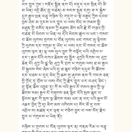
བར་གྱུར་ཀྱང་། གནོད་སྦྱིན་ནག་པོ། བདུད་དང་སྲིན་པོ། མི་
མ་ཡིན། འདྲེ་རྒོད་ཀླུ་བཙན། མ་སངས་སྤུན་དགུ། ཟ་ར་སྐྱེས་
དྲུག རྒྱལ་ཕྲན་བཅུ་གཉིས་ཏེ། གདུག་པ་སྡེ་བརྒྱད་ཀྱིས་དབང་
བྱས་ཤིང་མ་རུངས་པར་གྱུར་པ་ལས། བོད་ས་ཁམས་སྤྱི་
མཐུན་གྱི་བསོད་ནམས་ཀྱི་མཐུས། ཐོག་མའི་རྗེ་བོ་གཉའ་ཁྲི་
བཙན་པོ་ཕེབས་པ་ཡིན་ལ། དེའི་ཕེབས་ཚུལ་ལ་ཡང་། གསང་
བ་ཆོས་ལུགས། གྲགས་པ་བོན་ལུགས། ཡང་གསང་མུ་སྟེགས་
ཀྱི་ལུགས་དང་གསུམ་དུ་ཡོད་པ་ལས། དང་པོ་གསང་བ་ཆོས་
ལུགས་ལྟར་ན། ལྷ་ལས་ཕུལ་བྱུང་གི་བསྟོད་པའི་འགྲེལ་པ་
དང་། རྒྱལ་པོའི་བཀའ་ཆེམས་སུ། སྤྱིར་ཤཱཀྱའི་རིགས་ལ། ཤཱཀྱ་
ཆེན་པོ། ཤཱཀྱ་ལི་ཙྪ་ཝི། ཤཱཀྱ་རི་བྲག་པ་གསུམ་ལས། ཐ་མ་རྒྱལ་
པོ་སྐྱབས་སེང་ཞེས་པའི་བུ་ཐ་ཆུང་གཅིག་དཔུང་གི་ཚོགས་
དང་བཅས་པ་བུད་མེད་ཀྱི་ཆས་སུ་ཞུགས་ནས་རི་གངས་ཅན་
གྱི་ཁྲོད་དུ་བྲོས་པ་ལས། བོད་ཀྱི་རྗེར་གྱུར་པར་བཤད་ཅིང་།
བུ་སྟོན་ཆོས་འབྱུང་དུ། ཀོ་ས་ལའི་རྒྱལ་པོ་གསལ་རྒྱལ་གྱི་ལྔ་
ཚིགས་སམ། རྒྱལ་པོ་གཟུགས་ཅན་སྙིང་པོའི་སྲས་ཆུང་བ་
སྟོབས་ཆུང་གི་སྲས་ལྔ་ཚིགས་སམ། ཡང་ན་བད་པའི་རྒྱལ་པོ་
འཆར་བྱེད་ཀྱི་བུ། མིག་མས་འགེབས་པ། སོར་མོ་དྲ་བས་
འབྲེལ་བ། མཚན་དང་ལྡན་པ་གཅིག་བྱུང་བ་ལས་བོད་རྗེར་
གྱུར་པ་གསུངས་པ་ཡིན་ནོ།།
གཉིས་པ་གྲགས་པ་བོན་ལུགས་ལྟར་ན། གནམ་རིམ་པ་བཅུ་