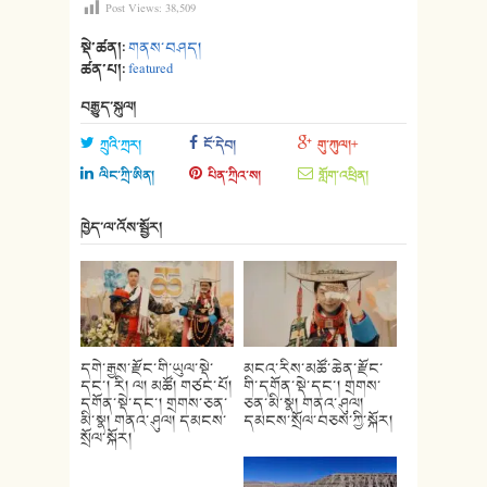
Post Views:
38,509
སྡེ་ཚན།:
གནས་བཤད།
ཚན་པ།:
featured
བརྒྱུད་སྐུལ།
ཀྲུའི་ཀྲར།
ངོ་དེབ།
གུ་ཀུལ།+
ལིང་ཀྲི་ཨིན།
པིན་ཀྲིའ་ས།
གློག་འཕྲིན།
ཁྱེད་ལ་འོས་སྦྱོར།
དགེ་རྒྱས་རྫོང་གི་ཡུལ་སྡེ་
མངའ་རིས་མཚོ་ཆེན་རྫོང་
དང་། རི། ལ། མཚོ། གཙང་པོ།
གི་དགོན་སྡེ་དང་། གྲགས་
དགོན་སྡེ་དང་། གྲགས་ཅན་
ཅན་མི་སྣ། གནའ་ཤུལ།
མི་སྣ། གནའ་ཤུལ། དམངས་
དམངས་སྲོལ་བཅས་ཀྱི་སྐོར།
སྲོལ་སྐོར།