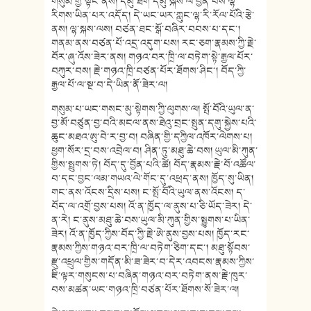
གསུམ་གྱི་སྟེང་ནས། དམུ་ཐག་དམུ་སྐས་ལ་བྱོན་པས་ལྷ་
རིགས་ཡིན་པར་འདོད། དེ་ཡང་ཡར་ཀླུང་ལྷ་རི་རོལ་པོའི་རྩེ་
ནས། ལྷ་སྐས་ལས། བཙན་ཐང་སྒོ་བཞིར་བབས་པ་དང་།
གནམ་ནས་བཙན་པོ་འདྲ་འདུག་པས། རང་ཅག་རྣམས་ཀྱི་རྗེ་
བོར་ཞུ་འོས་ཟེར་ནས། གཉའ་བར་ཁྲི་ལ་བཏེག་སྟེ་རྒྱལ་པོར་
བཀུར་བས། རྗེ་གཉའ་ཁྲི་བཙན་པོར་ཐོགས་ཤིང་། བོད་ཀྱི་
རྒྱལ་པོ་ལ་སྔ་བ་དེ་ཡིན་ནོ་ཟེར་ལ།
གསུམ་པ་ཡང་གསང་མུ་སྟེགས་ཀྱི་ལུགས་ལ། སྤོ་བོའི་ཡུལ་ན་
བྱ་མོ་བཙུན་བྱ་བའི་མངལ་ནས་ཐེའུ་བྲང་སྤུན་དགུ་སྐྱེས་པའི་
ཆུང་མཐའ་ཨུ་བེ་ར་བྱ་བ། བཞིན་གྱི་དཀྱིལ་འཁོར་ལེགས་པ།
ཕྱག་སོར་དྲ་བས་འབྲེལ་བ། ཤིན་ཏུ་མཐུ་ཆེ་བས། ཡུལ་མི་ཀུན་
གྱིས་སྤྲུགས་ཏེ། བོད་དུ་བྱོན་པའི་ཚེ། བོད་རྣམས་རྗེ་བོ་འཚོལ་
བ་དང་བྱང་ལམ་གཡའ་ལེ་གོང་དུ་འཕྲད་ནས། ཁྱོད་སུ་ཡིན།
གང་ནས་འོངས་དྲིས་པས། ང་སྤོ་བོའི་ཡུལ་ནས་འོངས། ད་
བོད་ལ་འགྲོ་བྱས་པས། འོ་ན་ཁྱོད་ལ་ནུས་པ་ཅི་ཡོད་ཟེར། དེ་
ན་རེ། ང་ནུས་མཐུ་ཆེ་བས་ཡུལ་མི་ཀུན་གྱིས་སྤྱུགས་པ་ཡིན་
ཟེར། འོ་ན་ཁྱོད་ཀྱིས་བོད་ཀྱི་རྗེ་ཨེ་ནུས་བྱས་པས། ཁྱོད་རང་
རྣམས་ཀྱིས་གཉའ་བར་ཁྲི་ལ་བཏེག་ཅིག་དང་། མཐུ་སྟོབས་
རྫུ་འཕྲུལ་གྱིས་གདོན་མི་ཟ་ཟེར་བ་དེར་འབངས་རྣམས་ཀྱིས་
ཇི་ལྟར་གསུངས་པ་བཞིན་གཉའ་བར་བཏེག་ནས་རྗེ་ཁུར་
བས་མཚན་ཡང་གཉའ་ཁྲི་བཙན་པོར་ཐོགས་སོ་ཟེར་ལ།