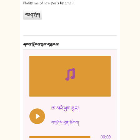
Notify me of new posts by email.
གངས་ལྗོངས་སྙན་དབྱངས།
ཨ་མའི་ཕྱག་ཟུང་།
བཀྲ་ཤིས་ཕུན་ཚོགས།
00:00