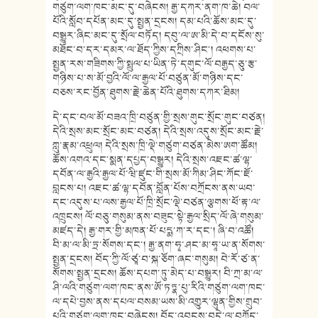
གཙུག་ལག་ཁང་མང་དུ་བཞེངས། རྒྱ་དཀར་ནག་ཁ་ཆེ། བལ་
པོའི་སློབ་དཔོན་མང་དུ་སྤྱན་དྲངས། དམ་པའི་ཆོས་མང་དུ་
བསྒྱུར་ཞིང་མང་དུ་སྲོལ་བཏོད། དབུ་ལ་ཨ་མི་དེ་བ་དངོས་སུ་
མཐོང་བ་དར་དམར་ལ་ཐོད་ཀྱིས་དཀྲིས་ཤིང༌། འཕགས་པ་
སྤྱན་རས་གཟིགས་ཀྱི་སྤྲུལ་པ་ཡིན་ཏེ་དགུང་ལོ་བརྒྱད་ཅུ་རྩ་
གཉིས་པ་ས་མོ་བྱའི་ལོ་ལ་རྒྱལ་པོ་བཙུན་མོ་གཉིས་དང་
བཅས་རང་བྱོན་ཐུགས་རྗེ་ཆེན་པོའི་ཐུགས་དཀར་ཐིམ།
དེ་དང་བལ་མོ་བཟའ་ཁྲི་བཙུན་གྱི་སྲས་གུང་སྲོང་གུང་བཙན།
དེའི་སྲས་མང་སྲོང་མང་བཙན། དེའི་སྲས་འདུས་སྲོང་མང་རྗེ་
ཀླུ་རྣམ་འཕྲུལ། དེའི་སྲས་ཁྲི་ལྡེ་གཙུག་བཙན་མེས་ཨག་ཚོམ།
ཆོས་འགའ་དང༌སྨན་དཔྱད་བསྒྱུར། དེའི་སྲས་འཇང་ཚ་ལྷ་
དབོན་ལ་རྒྱའི་རྒྱལ་པོ་ཝི་ཛུང་གི་སྲས་མོ་ཀིམ་ཤིང་ཀོང་ཇོ་
བླངས་པ། འཇང་ཚ་ལྷ་དབོན་བློན་པོས་བཀྲོངས་ནས་ཡབ་
དང་འདུས་པ་ལས་རྒྱལ་པོ་ཁྲི་སྲོང་ལྡེ་བཙན་ལྕགས་ཕོ་རྟ་ལ་
འཁྲུངས། ལོ་བཅུ་གསུམ་ནས་བཟུང་སྟེ་རྒྱལ་སྲིད་ལོ་ཞེ་གསུམ་
མཛད་དེ། རྒྱ་གར་གྱི་མཁན་པོ་པདྨ་ཀ་ར་དང་། ཞི་བ་འཚོ།
བི་མ་ལ་མི་ཏྲ་སོགས་དང་། རྒྱ་ནག་ཧྭ་ཤང་མ་ཧཱ་ཡ་ན་སོགས་
སྤྱན་དྲངས། བོད་ཀྱི་ལོ་ཙཱ་བ་སྐ་ཅོག་ཞང་གསུམ། བེ་རོ་ཙ་ན་
སོགས་སྤྱན་དྲངས། ཆོས་དཔག་ཏུ་མེད་པ་བསྒྱུར། བི་ཀྲ་མ་ལ་
ཤི་ལའི་གཙུག་ལག་ཁང་ནས་ཨོ་ཏཏྣ་པུ་རིའི་གཙུག་ལག་ཁང་
ལ་དཔེ་བྱས་ནས་དཔལ་བསམ་ཡས་མི་འགྱུར་ལྷུན་གྱིས་གྲུབ་
པའི་གཙུག་ལག་ཁང་བཞེངས། བོད་འབངས་བདེ་ལ་བཀོད་