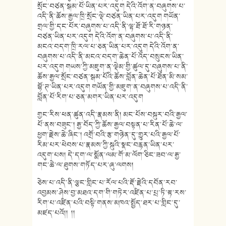
སྲོང་བཙན་སྒམ་པོ་ཡིན་པར་འདུག དེའི་འོག་ན་བཞུགས་པ་
འདི་ནི་ཆོས་རྒྱལ་ཁྲི་སྲོང་ལྡེ་བཙན་ཡིན་པར་འདུག གཡོན་
གྲལ་གྱི་དང་པོར་བཞུགས་པ་འདི་ནི་ལྷ་ཐོ་ཐོ་རི་གཉན་
བཙན་ཡིན་པར་འདུག དེའི་འོག་ན་བཞུགས་པ་འདི་ནི་
མངའ་བདག་ཁྲི་རལ་པ་ཅན་ཡིན་པར་འདུག དེའི་འོག་ན་
བཞུགས་པ་འདི་ནི་མངའ་བདག་ཆེན་པོ་འོད་བསྲུངས་ཡིན་
པར་འདུག གཡས་ཀྱི་མཇུག་ན་ལྡེམ་གྱི་ཚུལ་དུ་བཞུགས་པ་ནི་
ཆོས་རྒྱལ་སྲོང་བཙན་སྒམ་པོའི་ཆོས་བློན་ཆེན་པོ་ཐོན་མི་སམ་
བྷོ་ཊ་ཡིན་པར་འདུག གཡོན་གྱི་མཇུག་ན་བཞུགས་པ་འདི་ནི་
བློན་པོ་རིག་པ་ཅན་མགར་ཡིན་པར་འདུག
གྱང་རིས་ཕན་ཚུན་འདི་རྣམས་ནི། མང་པོས་བསྐུར་བའི་རྒྱལ་
པོ་ནས་བཟུང༌། རྒྱ་བོད་ཀྱི་ཆོས་རྒྱལ་བསྟན་པ་རིན་པོ་ཆེ་ལ་
ཕྱག་རྗེས་ཆེ་ཞིང་། འགྲོ་བའི་རྩ་གཉེན་དུ་གྱུར་པའི་རྒྱལ་པོ་
རིམ་པར་ཕེབས་པ་རྣམས་ཀྱི་སྐུའི་སྣང་བརྙན་ཡིན་པར་
འདུག་པས། དེ་དག་ལ་སྨོན་ལམ་གོ་མ་ལོག་ཅིང་ཟབ་ལ་རྒྱ་
གང་ཆེ་ལ་ཐུགས་གཏོད་པར་ཞུ་ལགས།
ཅེས་པ་འདི་ནི་ལྕང་གླིང་པ་རོལ་པའི་རྡོ་རྗེའི་དབོན་རབ་
འབྱམས་ཤེས་བྱ་མཐའ་དག་གི་གཏེར་འཛིན་པ་པྲ་ཏི་རྟ་རས་
རིག་པ་འཛིན་པའི་བསྟི་གནས་མཁའ་སྤྱོད་ཐར་པ་གླིང་དུ་
མཛད་པའོ།། །།