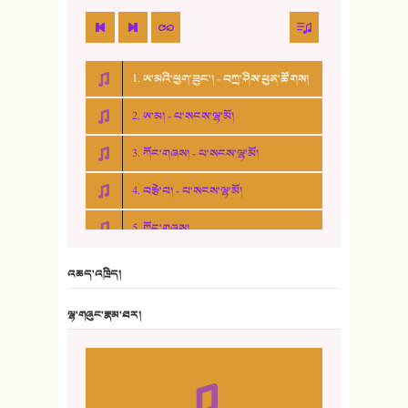
1. ཨ་མའི་ཕྱག་ཟུང་། - བཀྲ་ཤིས་ཕུན་ཚོགས།
2. ཨ་མ། - པ་སངས་ལྷ་མོ།
3. ཀོང་གཞས། - པ་སངས་ལྷ་མོ།
4. བརྩེ་བ། - པ་སངས་ལྷ་མོ།
5. ཀོང་གཞས།
6. ཆོལ་གསུམ་བྲོ་གཞས། - སྒྲོན་གསལ།
འཆད་འཁྲིད།
7. ལྷག་སྒྲོན་ལགས།
ལྷ་གཞུང་རྣམ་ཐར།
8. ཆང་གཞས།
9. ཆང་གཞས། ༢