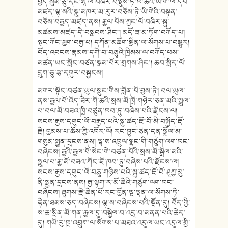
བྱེད་སུམ་ཅུ་དང་ཨཱ་ལི་བཞིར་བསྡུས་ཏེ་ཁ་ཆེའི་ཡི་གེ་ལ་དཔེ་
མཛད་ལྷ་སའི་སྐུ་མཁར་མ་རུར་བཅོས་ཏེ་ཡི་གེའི་བསྟན་
བཅོས་བརྒྱད་མཛད་ནས། རྒྱལ་པོས་ཀྱང་ལོ་བཞིར་སྐུ་
མཚམས་མཛད་དེ་བསླབས་ཤིང་། མདོ་ཟ་མ་ཏོག་བཀོད་པ།
སྤང་ཀོང་ཕྱག་བརྒྱ་པ། དཀོན་མཆོག་སྤྲིན་ལ་སོགས་པ་བསྒྱུར།
བོད་འབངས་རྣམས་དགེ་བ་བཅུའི་ཁྲིམས་ལ་བཀོད་པས་
མཚན་ཡང་སྲོང་བཙན་སྒམ་པོར་གྲགས་ཤིང་། ཆབ་སྲིད་ལོ་
དྲུག་ཅུ་རྩ་དགུར་བསྐྱངས།
མགར་སྟོང་བཙན་ཡུལ་སྲུང་གིས་བློན་པོ་བྱས་ཏེ། བལ་ཡུལ་
ནས་རྒྱལ་པོ་འོད་ཟེར་གོ་ཆའི་སྲས་མོ་ཁྲོ་གཉེར་ཅན་མའི་སྤྲུལ་
པ་བལ་མོ་བཟའ་ཁྲི་བཙུན་ཁབ་ཏུ་བཞེས་པའི་རྫོངས་ལ།
སངས་རྒྱས་དགུང་ལོ་བརྒྱད་པའི་སྐུ་ཚད་ཇོ་བོ་མི་བསྐྱོད་རྡོ་
རྗེ། བྱམས་པ་ཆོས་ཀྱི་འཁོར་ལོ། རང༌བྱུང་ཙན་དན་སྒྲོལ་མ་
གསུམ་སྤྱན་དྲངས་ནས། ལྷ་ས་འཁྲུལ་སྣང་གི་གཙུག་ལག་ཁང་
བཞེངས། རྒྱའི་རྒྱལ་པོ་སེང་གེ་བཙན་པོའི་སྲས་མོ་སྒྲོལ་མའི་
སྤྲུལ་པ་རྒྱ་མོ་བཟའ་ཀོང་ཇོ་ཁབ་ཏུ་བཞེས་པའི་རྫོངས་ལ།
སངས་རྒྱས་དགུང་ལོ་བཅུ་གཉིས་པའི་སྐུ་ཚད་ཇོ་བོ་ཤཱཀྱ་མུ་
ནི་སྤྱན་དྲངས་ནས། རྒྱ་སྟག་ར་མོ་ཆེའི་གཙུག་ལག་ཁང་
བཞེངས། ཐུགས་རྗེ་ཆེན་པོ་རང་བྱོན་ལྔ་ལྡན་ལ་སོགས་ཏེ་
རྟེན་ཐམས་ཅད་བཞེངས། ལྷ་ས་བཞེངས་པའི་སྔོན་དུ། བོད་ཀྱི་
ས་ཆ་སྲིན་མོ་གན་རྐྱལ་དུ་བསྒྱེལ་བ་འདྲ་བ་མནན་པའི་ཆེད་
དུ། གཡོ་རུ་ཁྲ་འབྲུག་ལ་སོགས་པ་མཐའ་འདུལ་ཡང་འདུལ་གྱི་