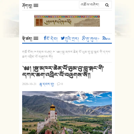
ཤོག་བུ།
སྡེ་ཚན།
ངོ་དེབ།
ཀྲུའི་ཀྲར།
གུ་ཀུལ།+
rss
གཙོ་ངོས།
གནས་བཤད།
༄༅། །སྐུ་མཁར་ཆེན་པོ་ཡུམ་བུ་བླ་སྒང་གི་དཀར་
ཆག་འབྲིང་པོ་བཞུགས་སོ།།
༄༅། །སྐུ་མཁར་ཆེན་པོ་ཡུམ་བུ་བླ་སྒང་གི་
དཀར་ཆག་འབྲིང་པོ་བཞུགས་སོ།།
2020-10-21
·
ཆུ་དབར་བུ།
·
0