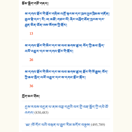
རྩོམ་སྒྲིག་གཙོ་གནད།
32. ཨ་མ།
ས་དགའ་རྫོང་གི་རྫོང་གཞིས་འགྲོ་སྟངས་དང་ཁྲལ་འུལ་ཁྲིམས་གནོན།
33. འཛོམས་པའི་ལམ།
ཡུལ་སྡེ་དང་། རི། ལ། མཚོ། གཙང་པོ། ཞིང་འབྲོག་ཐོན་ཁུངས་དང་
ཐུན་མིན་ཐོན་ལས་སོགས་ཀྱི་སྐོར།
34. ཉི་མ་སེམས་ལ་ཞོག་དང་། - ཟླ་སྒྲོན།
13
35. ང་ཚོ་ཕན་ཚུན་མཇལ་ནས། - ཟླ་སྒྲོན།
ས་དགའ་རྫོང་གི་མིང་དང་ས་བབ་ཆགས་ཚུལ། བོད་ཀྱི་ཆབ་སྲིད་
འཕོ་འགྱུར་དང་ས་དགའ་རྫོང་གི་སྐོར།
36. ཟླ་གཞོན་སྙན་དབྱངས། - ཟླ་སྒྲོན།
26
37. མཚོ་སྔོན་པོ། - ཟླ་སྒྲོན།
ས་དགའ་རྫོང་གི་མིང་དང་ས་བབ་ཆགས་ཚུལ། རྫོང་གི་ལོ་རྒྱུས། བོད་
38. ཡབ་ཡུམ། - ཟླ་སྒྲོན།
ཀྱི་ཆབ་སྲིད་འཕོ་འགྱུར་དང་ས་དགའ་རྫོང་སྐོར།
36
39. དྲིལ་བུའི་སྐལ་སྒྲ། - ཟླ་སྒྲོན།
ཀློག་མང་ཤོས།
40. ང་ཚོ་ཕན་ཚུན་མཇལ་ནས། - ཟླ་སྒྲོན།
དུས་རབས་བདུན་པ་ནས་བཅུ་དགུའི་བར་གྱི་བརྡ་སྤྲོད་ཀྱི་དཔེ་ཐོ་
41. མཚན་ཚོགས་ཞབས་བྲོ་སྣ་མང་། - བོད་གཞས་ཕྱོགས་བསྒྲིགས།
འགའ།
(830,483)
༄༅། །བོ་དོང་པའི་བསྟན་པ་བྱུང་རིམ་མདོར་བསྡུས།
(495,789)