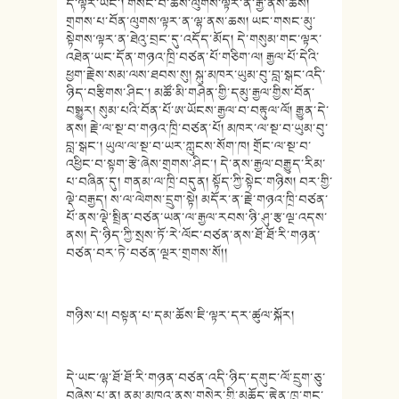
དེ་ལྟར་ཡང་། གསང་བ་ཆོས་ལུགས་ལྟར་ན་རྒྱ་ནས་ཆས།
གྲགས་པ་བོན་ལུགས་ལྟར་ན་ལྷ་ནས་ཆས། ཡང་གསང་མུ་
སྟེགས་ལྟར་ན་ཐེའུ་བྲང་དུ་འདོད་མོད། དེ་གསུམ་གང་ལྟར་
འཐེན་ཡང་དོན་གཉའ་ཁྲི་བཙན་པོ་གཅིག་ལ། རྒྱལ་པོ་དེའི་
ཕྱག་རྗེས་སམ་ལས་ཐབས་སུ། སྐུ་མཁར་ཡུམ་བུ་བླ་སྒང་འདི་
ཉིད་བརྩིགས་ཤིང་། མཚོ་མི་གཤེན་གྱི་དམུ་རྒྱལ་གྱིས་བོན་
བསྒྱུར། སུམ་པའི་བོན་པོ་ཨ་ཡོངས་རྒྱལ་བ་བརྟུལ་ལོ། རྒྱུན་དེ་
ནས། རྗེ་ལ་སྔ་བ་གཉའ་ཁྲི་བཙན་པོ། མཁར་ལ་སྔ་བ་ཡུམ་བུ་
བླ་སྒང་། ཡུལ་ལ་སྔ་བ་ཡར་ཀླུངས་སོག་ཁ། གྲོང་ལ་སྔ་བ་
འཕྱིང་བ་སྟག་རྩེ་ཞེས་གྲགས་ཤིང་། དེ་ནས་རྒྱལ་བརྒྱུད་རིམ་
པ་བཞིན་དུ། གནམ་ལ་ཁྲི་བདུན། སྟོད་ཀྱི་སྟེང་གཉིས། བར་གྱི་
ལྡེ་བརྒྱད། ས་ལ་ལེགས་དྲུག་སྟེ། མདོར་ན་རྗེ་གཉའ་ཁྲི་བཙན་
པོ་ནས་ལྡེ་སྤྲིན་བཙན་ཡན་ལ་རྒྱལ་རབས་ཉི་ཤུ་རྩ་ལྔ་འདས་
ནས། དེ་ཉིད་ཀྱི་སྲས་ཏོ་རེ་ལོང་བཙན་ནས་ཐོ་ཐོ་རི་གཉན་
བཙན་བར་ཏེ་བཙན་ལྔར་གྲགས་སོ།།
གཉིས་པ། བསྟན་པ་དམ་ཆོས་ཇི་ལྟར་དར་ཚུལ་སྐོར།
དེ་ཡང་ལྷ་ཐོ་ཐོ་རི་གཉན་བཙན་འདི་ཉིད་དགུང་ལོ་དྲུག་ཅུ་
བཞེས་པ་ན། ནམ་མཁའ་ནས་གསེར་གྱི་མཆོད་རྟེན་ཁྲུ་གང་