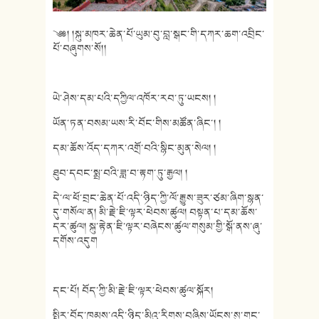
༄༅། །སྐུ་མཁར་ཆེན་པོ་ཡུམ་བུ་བླ་སྒང་གི་དཀར་ཆག་འབྲིང་
པོ་བཞུགས་སོ།།
ཡེ་ཤེས་དམ་པའི་དཀྱིལ་འཁོར་རབ་ཏུ་ཡངས། །
ཡོན་ཏན་བསམ་ཡས་རི་བོང་གིས་མཚོན་ཞིང་། །
དམ་ཆོས་འོད་དཀར་འགྲོ་བའི་སྙིང་མུན་སེལ། །
ཐུབ་དབང་སྨྲ་བའི་ཟླ་བ་རྟག་ཏུ་རྒྱལ། །
དེ་ལ་ཕོ་བྲང་ཆེན་པོ་འདི་ཉིད་ཀྱི་ལོ་རྒྱུས་ཟུར་ཙམ་ཞིག་སྙན་
དུ་གསོལ་ན། མི་རྗེ་ཇི་ལྟར་ཕེབས་ཚུལ། བསྟན་པ་དམ་ཆོས་
དར་ཚུལ། སྐུ་རྟེན་ཇི་ལྟར་བཞེངས་ཚུལ་གསུམ་གྱི་སྒོ་ནས་ཞུ་
དགོས་འདུག
དང་པོ། བོད་ཀྱི་མི་རྗེ་ཇི་ལྟར་ཕེབས་ཚུལ་སྐོར།
སྤྱིར་བོད་ཁམས་འདི་ཉིད་མིའུ་རིགས་བཞིས་ཡོངས་སུ་གང་