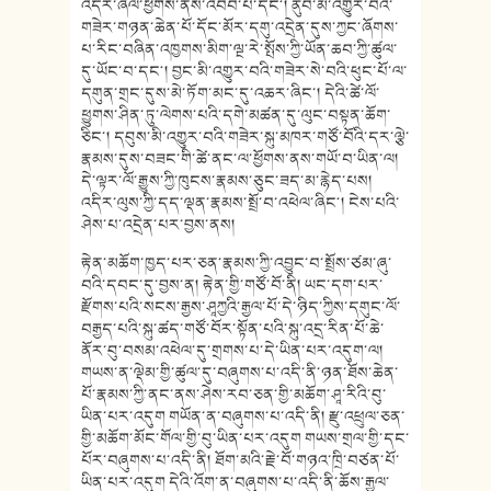
འདིར་ཞལ་ཕྱོགས་ནས་འབབ་པ་དང༌། ནུབ་མི་འགྱུར་བའི་
གཟེར་གཉན་ཆེན་པོ་དོང་མོར་དགུ་འདྲེན་དུས་ཀྱང་ཞོགས་
པ་རིང་བཞིན་འཁྱགས་མིག་ལྔ་རེ་སྤོས་ཀྱི་ཡོན་ཆབ་ཀྱི་ཚུལ་
དུ་ཡོང་བ་དང༌། བྱང་མི་འགྱུར་བའི་གཟེར་སེ་བའི་ཕུང་པོ་ལ་
དགུན་གྲང་དུས་མེ་ཏོག་མང་དུ་འཆར་ཞིང་། དེའི་ཚེ་ལོ་
ཕྱུགས་ཤིན་ཏུ་ལེགས་པའི་དགེ་མཚན་དུ་ལུང་བསྟན་ཆོག་
ཅིང་། དབུས་མི་འགྱུར་བའི་གཟེར་སྐུ་མཁར་གཙོ་བོའི་དར་ལྕེ་
རྣམས་དུས་བཟང་གི་ཚེ་ནང་ལ་ཕྱོགས་ནས་གཡོ་བ་ཡིན་ལ།
དེ་ལྟར་ལོ་རྒྱུས་ཀྱི་ཁུངས་རྣམས་ཅུང་ཟད་མ་རྙེད་པས།
འདིར་ལུས་ཀྱི་དད་ལྡན་རྣམས་སྤྲོ་བ་འཕེལ་ཞིང༌། ངེས་པའི་
ཤེས་པ་འདྲེན་པར་བྱས་ནས།
རྟེན་མཆོག་ཁྱད་པར་ཅན་རྣམས་ཀྱི་འབྱུང་བ་སྤྲོས་ཙམ་ཞུ་
བའི་དབང་དུ་བྱས་ན། རྟེན་གྱི་གཙོ་བོ་ནི། ཡང་དག་པར་
རྫོགས་པའི་སངས་རྒྱས་ཤཱཀྱའི་རྒྱལ་པོ་དེ་ཉིད་ཀྱིས་དགུང་ལོ་
བརྒྱད་པའི་སྐུ་ཚད་གཙོ་བོར་སྟོན་པའི་སྐུ་འདྲ་རིན་པོ་ཆེ་
ནོར་བུ་བསམ་འཕེལ་དུ་གྲགས་པ་དེ་ཡིན་པར་འདུག་ལ།
གཡས་ན་ལྡེམ་གྱི་ཚུལ་དུ་བཞུགས་པ་འདི་ནི་ཉན་ཐོས་ཆེན་
པོ་རྣམས་ཀྱི་ནང་ནས་ཤེས་རབ་ཅན་གྱི་མཆོག་ཤཱ་རིའི་བུ་
ཡིན་པར་འདུག གཡོན་ན་བཞུགས་པ་འདི་ནི། རྫུ་འཕྲུལ་ཅན་
གྱི་མཆོག་མོང་གོལ་གྱི་བུ་ཡིན་པར་འདུག གཡས་གྲལ་གྱི་དང་
པོར་བཞུགས་པ་འདི་ནི། ཐོག་མའི་རྗེ་བོ་གཉའ་ཁྲི་བཙན་པོ་
ཡིན་པར་འདུག དེའི་འོག་ན་བཞུགས་པ་འདི་ནི་ཆོས་རྒྱལ་