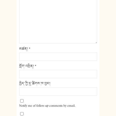
མཚན།
*
གློག་འཕྲིན།
*
ཁྱེད་ཀྱི་དྲ་ཚིགས་ཁ་བྱང།
Notify me of follow-up comments by email.