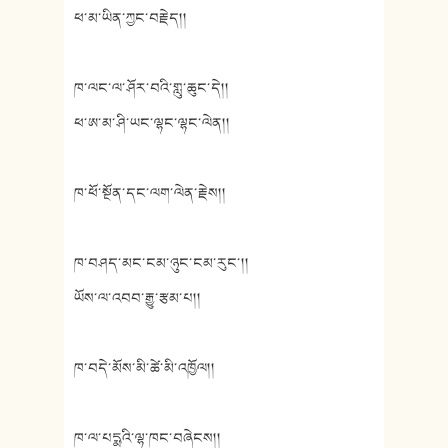
ཕ་མ་ཡིན་ཀྱང་བརྗེད།།
ཁ་ལང་ལ་ཤོར་བའི་གླུ་ཆུང་དེ།།
ཕ་ཨ་མ་ཤི་ཡང་ལྷང་ལྷང་ལེན།།
ཁ་ཕོ་སྔོན་དང་ལག་ལེན་རྗེས།།
ཁ་བཤད་མང་ངམ་ཉུང་ངམ་རུང་།།
ཡོས་ལ་འབབ་རྒྱུ་རྩམ་པ།།
ཁ་བདེ་མོས་མི་ཚེ་མི་འཁྱོལ།།
ཁ་ལ་པདྨའི་ལྷ་ཁང་བཞེངས།།