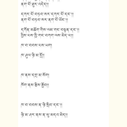
ནག་པོ་ཐུར་འདེད།།
དཀར་པོ་བཏབ་སར་དཀར་པོ་དང༌།།
ནག་པོ་བཏབ་སར་ནག་པོ་ཡོང༌།།
དཀོན་མཆོག་གིས་ལམ་གང་བསྟན་དང༌།།
བྱིས་པས་ཁྱི་གང་བཀག་ལས་མེད་པ།།
ཁ་བ་བབས་པས་ཡག།
ཁ་ཤུལ་ཉི་མ་དྲོ།།
ཁ་ནས་དགྲ་མ་སོག།
ཁོག་ནས་རྩིས་རྒྱོབ།།
ཁ་བ་བབས་ན་ཉི་སྲིབ་དང་།།
ཉི་མ་ཤར་ནས་ན་ཕུ་མདའ་མེད།།