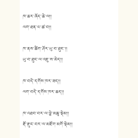
ཁ་ཆར་ཞོད་ཆེ་ལ།།
ལག་ཐན་པ་ཚ་བ།།
ཁ་ནས་ཚིག་ཤོར་ཡུ་བ་ཐུང་།།
ཡུ་བ་ཐུང་ལ་འཇུ་ས་མེད།།
ཁ་བདེ་དགོས་ཁར་ཟད།།
ལག་བདེ་དགོས་ཁར་ཆད།།
ཁ་འཐབ་བར་ལ་ལྕེ་མཆུ་སྡེམ།།
རྡོ་རྡུང་བར་ལ་མཛོག་མགོ་སྡེམ།།