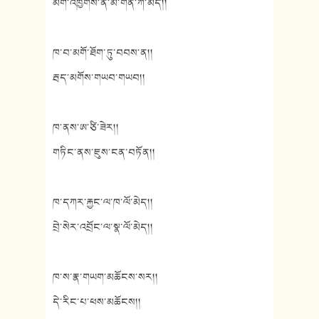
མགོ་འཁྱགས་ན་མ་གོན་ཀ་མེད།།
ཁ་བ་མགོ་ཐོག་ཏུ་བབས་ན།།
རྦད་མགོས་གཡབ་གཡབ།།
ཁ་ནས་ཨ་ཙི་ཟེར།།
གཏིང་ནས་ཇུས་ངན་བཏོན།།
ཁ་དཀར་རྐྱང་ལ་ཁ་ལོ་མེད།།
བྲེ་སེར་འབྲོང་ལ་སྣ་ལོ་མེད།།
ཁ་ས་རྣ་གཡག་མཆོངས་སར།།
དེ་རིང་པ་ཕས་མཆོངས།།