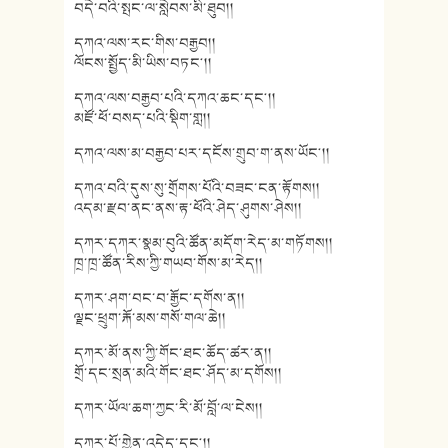
བདེ་བའི་སྤང་ལ་སླེབས་མི་ཐུབ།།
དཀའ་ལས་རང་གིས་བརྒྱབ།།
ལོངས་སྤྱོད་མི་ཡིས་བཏང༌།།
དཀའ་ལས་བརྒྱབ་པའི་དཀའ་ཆང་དང༌།།
མཛོ་ཕོ་བསད་པའི་སྡིག་གླ།།
དཀའ་ལས་མ་བརྒྱབ་པར་དངོས་གྲུབ་ག་ནས་ཡོང༌།།
དཀའ་བའི་དུས་སུ་གྲོགས་པོའི་བཟང་ངན་རྟོགས།།
འདམ་རྫབ་ནང་ནས་རྟ་ཕོའི་ཤེད་ཤུགས་ཤེས།།
དཀར་དཀར་སྣམ་བུའི་ཚོན་མདོག་རེད་མ་གཏོགས།།
ཁྲ་ཁྲ་ཚོན་རིས་ཀྱི་གཡབ་གོས་མ་རེད།།
དཀར་ཤག་བང་བ་རྒྱོང་དགོས་ན།།
ལྗང་ཕྲུག་རྐོ་མས་གསོ་གལ་ཆེ།།
དཀར་མོ་ནས་ཀྱི་གོང་ཐང་ཆོད་ཚར་ན།།
གྲོ་དང་སྲན་མའི་གོང་ཐང་ཤོད་མ་དགོས།།
དཀར་ཡོལ་ཆག་ཀྱང་རི་མོ་བློ་ལ་ངེས།།
དཀར་པོ་གྱེན་འདེད་དང༌།།