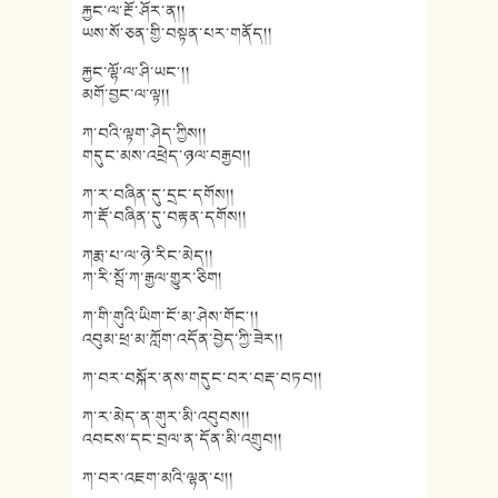
རྐྱང་ལ་རྔོ་ཤོར་ན།།
ཡས་སོ་ཅན་གྱི་བསྟན་པར་གནོད།།
རྐྱང་ལྷོ་ལ་ཤི་ཡང༌།།
མགོ་བྱང་ལ་ལྟ།།
ཀ་བའི་ལྟག་ཤེད་ཀྱིས།།
གདུང་མས་འཕྲེད་ཉལ་བརྒྱབ།།
ཀ་ར་བཞིན་དུ་དྲང་དགོས།།
ཀ་རྡོ་བཞིན་དུ་བརྟན་དགོས།།
ཀརྨ་པ་ལ་ཉེ་རིང་མེད།།
ཀ་རི་སྦོ་ཀ་རྒྱལ་གྱུར་ཅིག།
ཀ་གི་གུའི་ཡིག་ངོ་མ་ཤེས་གོང༌།།
འབུམ་ཕྲ་མ་ཀློག་འདོན་བྱེད་ཀྱི་ཟེར།།
ཀ་བར་བསྐོར་ནས་གདུང་བར་བརྡ་བཏབ།།
ཀ་ར་མེད་ན་གུར་མི་འབུབས།།
འབངས་དང་བྲལ་ན་དོན་མི་འགྲུབ།།
ཀ་བར་འཇག་མའི་ལྷན་པ།།