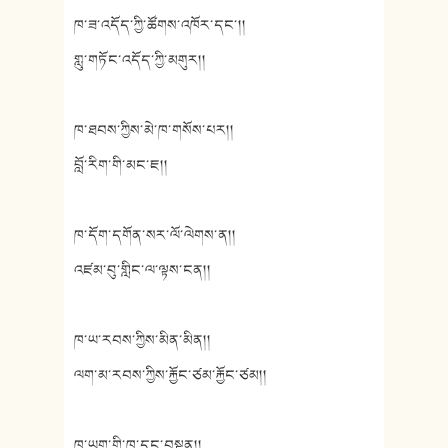
ཁ་ཟ་འདོད་ཀྱི་ཚོགས་འཁོར་དང་།།
གླུ་གཏོང་འདོད་ཀྱི་མགུར།།
ཁ་ཐབས་ཀྱིས་མེ་ཁ་གསོས་པར།།
བློ་རིག་གི་མང་ཇ།།
ཁ་དོག་དགོན་སར་ལོ་ལེགས་ན།།
འཛམ་བུ་གླིང་ལ་ལྟས་ངན།།
ཁ་ཡ་རབས་ཀྱིས་མིན་མིན།།
ལག་མ་རབས་ཀྱིས་རྐྱོང་ཙམ་རྐྱོང་ཙམ།།
ཁ་ཡག་གི་ཁ་དང་བསྟུན།།