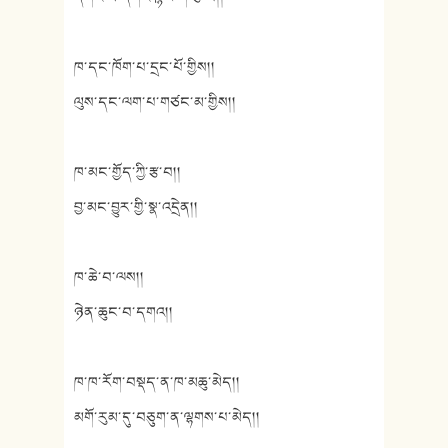
ཁ་དང་ཁོག་པ་དྲང་པོ་གྱིས།།
ལུས་དང་ལག་པ་གཙང་མ་གྱིས།།
ཁ་མང་གྱོད་ཀྱི་རྩ་བ།།
བྱ་མང་བྱུར་གྱི་སྣ་འདྲེན།།
ཁ་ཆེ་བ་ལས།།
ཉེན་ཆུང་བ་དགའ།།
ཁ་ཁ་རོག་བསྡད་ན་ཁ་མཆུ་མེད།།
མགོ་རུམ་དུ་བཅུག་ན་ལྷགས་པ་མེད།།