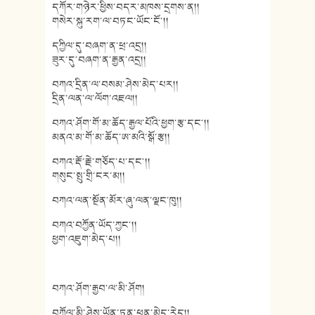
དཀོར་གཉེར་ཕྱིས་བདར་མཁས་དྲགས་ན།།
གསེར་སྐུ་རག་ལ་བཏང་ཡོང་ངོ༌།།
དཀྱིལ་དུ་བཞག་ན་ཕྲ་འདྲ།།
ཟུར་དུ་བཞག་ན་རྒྱན་འདྲ།།
བཀའ་དྲིན་ལ་བསམ་ཤེས་མེད་པར།།
དྲིན་ལན་ལ་ལོག་འཇལ།།
བཀའ་ཤོག་གོ་མ་ཆོད་རྒྱལ་པོའི་ཕྱག་རྩ་དང༌།།
མནའ་མ་གོ་མ་ཆོད་ཨ་མའི་སྒོ་རྩ།།
བཀའ་རྡོ་རྗེ་གཅོད་པ་དང༌།།
གསུང་སྤུ་གྲི་ངར་མ།།
བཀའ་ལན་སྔོན་མོར་ཞུ་ལན་ལྗང་ཁུ།།
བཀའ་བཀྱོན་ཡོད་ཀྱང༌།།
ཕྱག་འཇུག་མེད་པ།།
བཀའ་ཤོག་རྒྱབ་ལ་མི་ཤོག།
བཀོལ་མི་ཤེས་ཡོན་ཏན་ཕན་མེད་རེད།།