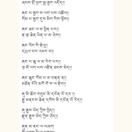
ཞབས་བྲོ་ཧྲག་སྒྲ་རྒྱག་འདོད།།
རྐང་པ་རྒྱག་ས་ལག་པས་འཚོལ།།
གོམ་པ་རྒྱག་དུས་མིག་གིས་ལྟོས།།
རྐང་ཐང་ལ་མ་ཕྱིན་པར།།
རྟ་རྩ་ཆེན་ཡིན་པ་མ་ཤེས།།
རྐང་འོག་གི་རྡེའུ།།
དཔྲལ་བར་འཕར་བ།།
རྐང་པ་ཆུ་ལ་མ་རེག་པར།།
ཉ་མོ་ལག་པས་འཛིན་ཐབས་མེད།།
རྐང་ཆུང་གོམ་པ་མ་བརྟན་ན།།
མཐོན་པོའི་མགོ་བོ་ས་ལ་རྡེབ།།
རྐུ་མི་ཆོག་གསུང་མི་དཔོན་པོ་དང༌།།
རྒྱུ་མནངས་ཆེན་དགོས་མི་དཔོན་པོ་རེད།།
རྐུ་རྒྱུས་ཡོད་ཀྱིས་བྱེད།།
རྫུན་རྒྱུས་མེད་ཀྱིས་ཤོད།།
རྐུན་མ་ནང་ལ་བཞག།