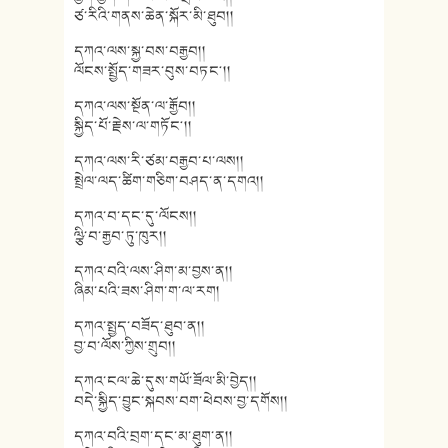
ཙ་རིའི་གནས་ཆེན་སྐོར་མི་ཐུབ།།
དཀའ་ལས་སྐྱ་བས་བརྒྱབ།།
ལོངས་སྤྱོད་གཟར་བུས་བཏང༌།།
དཀའ་ལས་སྔོན་ལ་རྒྱོབ།།
སྐྱིད་པོ་རྗེས་ལ་གཏོང༌།།
དཀའ་ལས་རི་ཙམ་བརྒྱབ་པ་ལས།།
སྤྲེལ་ལད་ཚིག་གཅིག་བཤད་ན་དགའ།།
དཀའ་བ་དང་དུ་ལོངས།།
ལྩི་བ་རྒྱབ་ཏུ་ཁུར།།
དཀའ་བའི་ལས་ཤིག་མ་བྱས་ན།།
ཞིམ་པའི་ཟས་ཤིག་ག་ལ་རག།
དཀའ་སྤྱད་བཟོད་ཐུབ་ན།།
བྱ་བ་ལོས་ཀྱིས་གྲུབ།།
དཀའ་ངལ་ཆེ་དུས་གཡོ་ཟོལ་མི་བྱེད།།
བདེ་སྐྱིད་བྱུང་སྐབས་བག་ཕེབས་བྱ་དགོས།།
དཀའ་བའི་བྲག་དང་མ་ཐུག་ན།།