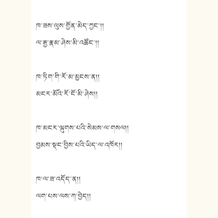
ཁ་ཟས་ལུས་གྱོན་མེད་ཀྱང་།།
ལ་རྒྱ་རྣམ་ཤེས་མི་འཚོང་།།
ཁ་ཏིག་གི་རོ་མ་མྱངས་ན།།
མངར་མོའི་རོ་ངོ་མི་ཤེས།།
ཁ་མངར་ལྐུགས་པའི་སེམས་ལ་གསལ།།
བྱམས་སྡང་བྱིས་པའི་ཡིད་ལ་འཁོར།།
ཁ་ལ་ཟ་འདོད་ན།།
ལག་པས་ལས་ཀ་བྱེད།།