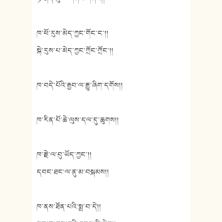
ཁ་ཕོ་རུས་མེད་ཀྱང་གོང་ང་།།
སྐེ་རུས་པ་མེད་ཀྱང་ཀྲོང་ཀྲོང་།།
ཁ་བདེ་པོའི་རྒྱབ་ལ་རྒྱུ་ཞིག་དགོས།།
ཁ་རིན་པོ་ཆེ་ལུས་དལ་དུ་ཆུགས།།
ཁ་རྗེ་ལ་བུ་ཡོད་ཀྱང་།།
དབང་ཐང་ལ་ནུ་མ་བསྐམས།།
ཁ་ནས་ཐོན་པའི་སྨྲ་བ་དེ།།