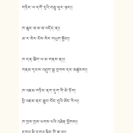
གཏིང་ལ་དགོ་རུའི་གཅུ་ཕུར་ཉར།།
ཁ་ཆུང་ཟ་མ་ཟ་འདོད་ན།།
ཨ་ར་སེར་པོས་སེར་གཡུག་རྒྱོབ།།
ཁ་དན་ཚིག་ལ་མ་གནས་ན།།།
གནམ་དྭངས་འབྲུག་སྒྲ་གྲགས་དང་མཚུངས།།
ཁ་འཇམ་གཏིང་ནག་དུག་གི་མེ་ཏོག།
ཕྱི་འཇམ་ནང་རྩུབ་བོང་བུའི་ཨོང་རིལ།།
ཁ་ཁྲས་ཁྲས་པགས་པའི་འཐེན་ཕྱོགས།།
དགའ་མི་དགའ་སྙིང་གི་རྩ་བ།།