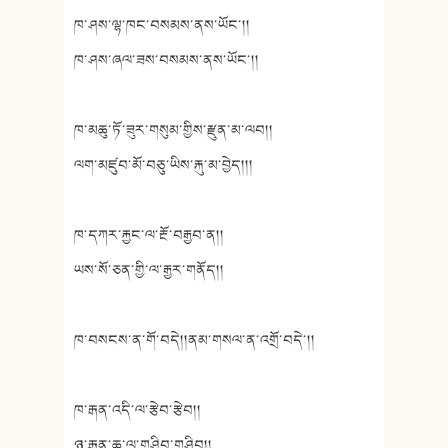
ཁ་ཤས་ལྷ་ཁང་བསམས་ནས་ཡོང་།།
ཁ་ཤས་ཞལ་ཟས་བསམས་ནས་ཡོང་།།
ཁ་མཆུ་ཏོ་ཟུར་གསུམ་གྱིས་རྫུན་མ་ལབ།།
ལག་མཛུབ་མོ་བཅུ་ཡིས་རྐུ་མ་བྱེད།།།
ཁ་དཀར་རྐྱང་ལ་རྔོ་བརྒྱབ་ན།།
ཡས་སོ་ཅན་གྱི་ལ་རྒྱར་གནོད།།
ཁ་བསངས་ན་གོ་བདེ།།ནམ་གསལ་ན་འགྲོ་བདེ་།།
ཁ་རྒན་འདི་ལ་རྩེབ་རྩེབ།།
ཉ་རྒན་ཆུ་ལ་གཤིབ་གཤིབ།།