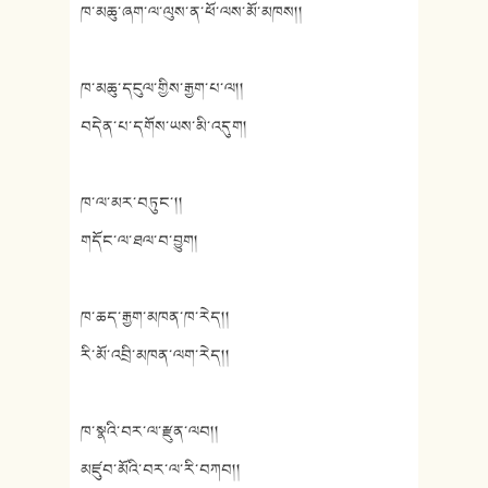
ཁ་མཆུ་ཞག་ལ་ལུས་ན་ཕོ་ལས་མོ་མཁས།།
ཁ་མཆུ་དངུལ་གྱིས་རྒྱག་པ་ལ།།
བདེན་པ་དགོས་ཡས་མི་འདུག།
ཁ་ལ་མར་བཏུང་།།
གདོང་ལ་ཐལ་བ་བྱུག།
ཁ་ཆད་རྒྱག་མཁན་ཁ་རེད།།
རི་མོ་འབྲི་མཁན་ལག་རེད།།
ཁ་སྣའི་བར་ལ་རྫུན་ལབ།།
མཛུབ་མོའི་བར་ལ་རི་བཀབ།།