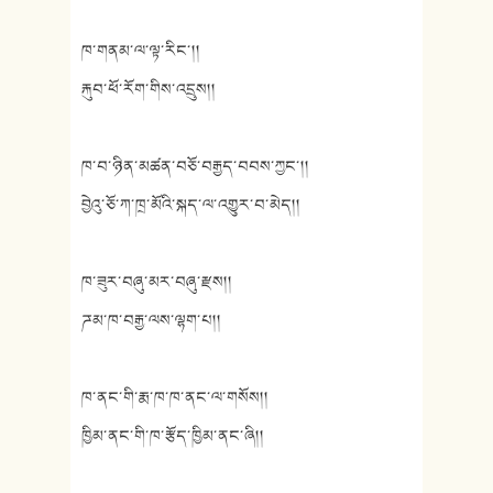
ཁ་གནམ་ལ་ལྟ་རིང་།།
རྐུབ་ཕོ་རོག་གིས་འདྲུས།།
ཁ་བ་ཉིན་མཚན་བཅོ་བརྒྱད་བབས་ཀྱང་།།
བྱེའུ་ཅོ་ཀ་ཁྲ་མོའི་སྐད་ལ་འགྱུར་བ་མེད།།
ཁ་ཟུར་བཞུ་མར་བཞུ་རྫས།།
ཌམ་ཁ་བརྒྱ་ལས་ལྷག་པ།།
ཁ་ནང་གི་རྨ་ཁ་ཁ་ནང་ལ་གསོས།།
ཁྱིམ་ནང་གི་ཁ་རྩོད་ཁྱིམ་ནང་ཞི།།