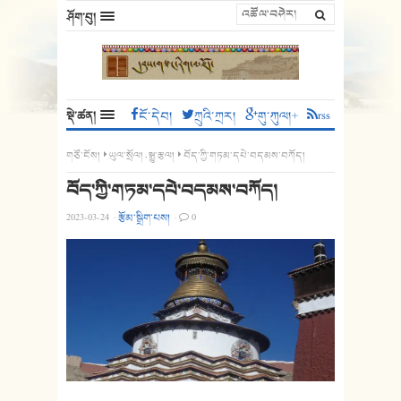
ཤོག་བུ།
སྡེ་ཚན།
ངོ་དེབ།
ཀྲུའི་ཀྲར།
གུ་ཀུལ།+
rss
གཙོ་ངོས།
ཡུལ་སྲོལ།
,
སྒྱུ་རྩལ།
བོད་ཀྱི་གཏམ་དཔེ་བདམས་བཀོད།
བོད་ཀྱི་གཏམ་དཔེ་བདམས་བཀོད།
2023-03-24
·
རྩོམ་སྒྲིག་པས།
·
0