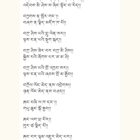
འདེབས་མི་ཤེས་ས་ཞིང་སྟོང་བ་རེད།།
བཀྱགས་ན་སྤོར་གང༌།།
བཞག་ན་ལྗིད་མདོག་ཁ་པོ།།
བཀྲ་ཤིས་པའི་གླུ་ལེན་སར།།
ལྟས་ངན་པའི་སྡུག་སྐད།།
བཀྲ་ཤིས་ཟེར་བར་བཀྲ་མི་ཤིས།།
སྐྱེས་པའི་ཞོགས་པར་ཨ་མ་ཤི།
བཀྲ་ཤིས་པའི་བྲོ་འཁྲབ་སར།།
ལྟས་ངན་པའི་ཞབས་བྲོ་མ་རྒྱོབ།།
བཀྲོལ་ལོང་མེད་ནས་འབྲེགས།།
ཉན་ལོང་མེད་ནས་བཤད།།
རྐང་བཞི་ལ་ཁ་དང༌།།
གཡུ་ཆུང་སྒོ་རྒྱབ།།
རྐང་ལག་ཕྲ་པོར།།
ཁུར་ཙ་ལྗིད་པོ།།
རྐང་བར་ལྷམ་འཇུར་མེད་པར།།