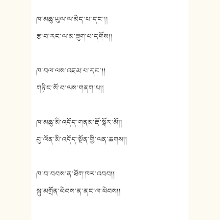
ཁ་མཆུ་ཡུལ་ལ་མེད་པ་དང་།།
རྩ་བ་རང་ལ་མ་ཟུག་པ་དགོས།།
ཁ་བལ་ལས་འཇམ་པ་དང་།།
གཏིང་སོ་བ་ལས་གནག་པ།།
ཁ་མཆུ་མི་འདོད་གནམ་རྡོ་སྒོར་མོ།།
བུ་ལོན་མི་འདོད་སྔོན་གྱི་ལན་ཆགས།།
ཁ་བ་བབས་ན་ཐོག་ཁར་འབབ།།
སྐུ་མགྲོན་ཕེབས་ན་ནང་ལ་ཕེབས།།