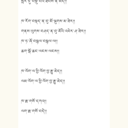
སླར་དུ་བསྡུ་བའི་ཐབས་ནི་མེད།།
ཁ་རོག་བསྡད་ན་བུ་མོ་ལྐུགས་མ་ཟེར།།
གནས་ལུགས་བཤད་ན་བུ་མོའི་འཕེར་ཤ་ཟེར།།
ཁ་ཏ་ཞོ་བསྙལ་བསྙལ་ལ།།
ཆག་སྒོ་ཆང་ལངས་ལངས།།
ཁ་ལོག་ལ་ཕྱི་ལོག་བྱ་རྒྱུ་མེད།།
ལམ་ལོག་ལ་ཕྱི་ལོག་བྱ་རྒྱུ་མེད།།
ཁ་རྨ་གསོ་དཀའ།།
ལག་རྨ་གསོ་བདེ།།