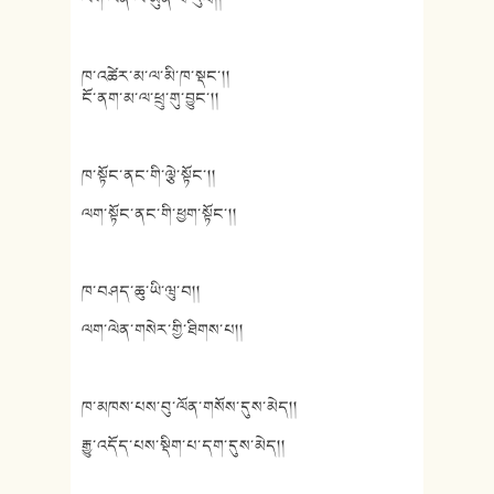
ཁ་འཚེར་མ་ལ་མི་ཁ་སྡང་།།
ངོ་ནག་མ་ལ་ཕྲུ་གུ་བྱུང་།།
ཁ་སྟོང་ནང་གི་ལྕེ་སྟོང་།།
ལག་སྟོང་ནང་གི་ཕྱག་སྟོང་།།
ཁ་བཤད་ཆུ་ཡི་ཝུ་བ།།
ལག་ལེན་གསེར་གྱི་ཐིགས་པ།།
ཁ་མཁས་པས་བུ་ལོན་གསོས་དུས་མེད།།
རྒྱུ་འདོད་པས་སྡིག་པ་དག་དུས་མེད།།