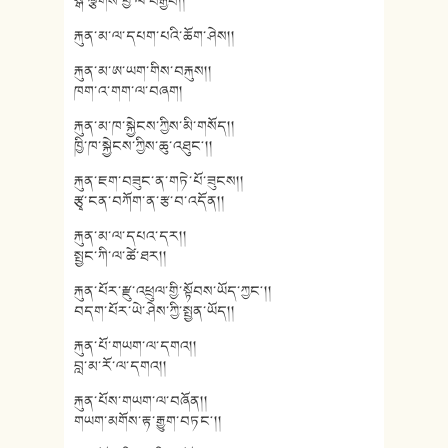
སྒོ་ལྕགས་ཕྱི་ལ་བརྒྱབ།།
རྐུན་མ་ལ་དཔག་པའི་ཆོག་ཤེས།།
རྐུན་མ་ཨ་ཡག་གིས་བརྐུས།།
ཁག་འ་གག་ལ་བཞག།
རྐུན་མ་ཁ་སྐྱེངས་ཀྱིས་མི་གསོད།།
ཁྱི་ཁ་སྐྱེངས་ཀྱིས་ཆུ་འཐུང༌།།
རྐུན་ཇག་བཟུང་ན་གཏེ་པོ་ཟུངས།།
རྩྭ་ངན་བཀོག་ན་རྩ་བ་འདོན།།
རྐུན་མ་ལ་དཔའ་དར།།
སྤྱང་ཀི་ལ་ཚེ་ཐར།།
རྐུན་པོར་རྫུ་འཕྲུལ་གྱི་སྟོབས་ཡོད་ཀྱང༌།།
བདག་པོར་ཡེ་ཤེས་ཀྱི་སྤྱན་ཡོད།།
རྐུན་པོ་གཡག་ལ་དགའ།།
བླ་མ་རོ་ལ་དགའ།།
རྐུན་པོས་གཡག་ལ་བཞོན།།
གཡག་མགོས་རྟ་རྒྱུག་བཏང༌།།