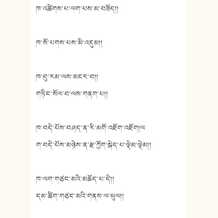
ཁ་འཚིགས་པ་ལག་པས་མ་བཟོད།།
ཁ་སོ་པགས་པས་མི་འདུམ།།
ཁ་བུ་རམ་ལས་མངར་བ།།
གཏིང་སོལ་བ་ལས་གནག་པ།།
ཁ་བདེ་པོས་བཤད་ན་རི་མགོ་འཇོག་འཇོག།ལ
ག་བདེ་པོས་མཉེས་ན་རྫ་ཀྱོག་སྐེད་པ་ལྡེམ་ལྡེམ།།
ཁ་ལག་གཙང་མའི་མཆོད་པ་དེ།།
དམ་ཚིག་གཙང་མའི་གནས་ལ་ཕུལ།།