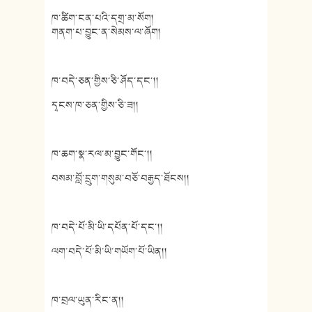
ཁ་ཚིག་ངན་པའི་དགྲ་མ་སོག།
གནག་པ་བྱུང་ན་སེམས་ལ་ཞོག།
ཁ་བདེ་ཅན་གྱིས་ཅི་ཤོད་དང་།།
དྭངས་ཁ་ཅན་གྱིས་ཅི་ཟ།།
ཁ་ཆག་སྣ་རལ་མ་བྱུང་གོང་།།
བསམ་བློ་དྲུག་གསུམ་བཅོ་བརྒྱད་ཐོངས།།
ཁ་བདེ་པོ་མི་ཡི་དཔོན་པོ་དང་།།
ལག་བདེ་པོ་མི་ཡི་གཡོག་པོ་ཡིན།།
ཁ་བྲལ་ཡུན་རིང་ན།།