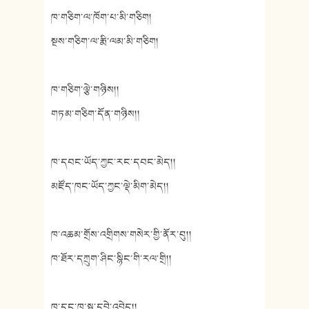
ཁ་གཅིག་ལ་ཁོག་པ་མི་གཅིག།
སྔས་གཅིག་ལ་རྨི་ལམ་མི་གཅིག།
ཁ་གཅིག་ལྕེ་གཉིས།།
གཏམ་གཅིག་དོན་གཉིས།།
ཁ་དབང་ཡོད་ཀྱང་རང་དབང་མེད།།
མཛོད་ཁང་ཡོད་ཀྱང་ལྡེ་མིག་མེད།།
ཁ་འཆམ་གྲོས་འགྲིགས་གསེར་གྱི་ནོར་བུ།།
ཁ་ཐོར་དཀྲུག་ཤིང་སྙིང་གི་རལ་གྲི།།
ཁ་དང་ཁ་སྦུ་དབྱེ་འབྱེད།།