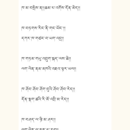
ཁ་མ་བསྲེས་ན།།ཆམ་པ་འགོས་དོན་མེད།།
ཁ་བཏགས་རིང་ནི་གང་ཡོང་།།
དཀར་ཁ་གཙང་བ་ཡག་འདྲ།།
ཁ་གཏམ་གཡུ་འབྲུག་སྐད་ལས་ཆེ།།
ལག་ལེན་ནམ་མཁའི་འཇའ་ལྟར་ཡལ།།
ཁ་ཤོབ་ཤོབ་ཤོག་བུའི་ཤོབ་ཤོབ་རེད།།
དོན་སྣག་ཚའི་རི་མོ་འབྲི་མ་རེད།།
ཁ་བཤད་ལ་ཉི་མ་ཤར།།
ལག་ལེན་ལ་མུན་པ་རུབ།།