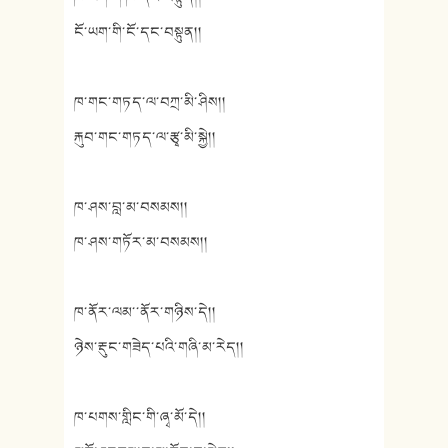
ངོ་ཡག་གི་ངོ་དང་བསྟུན།།
ཁ་གང་གཏད་ལ་བཀྲ་མི་ཤིས།།
རྐུབ་གང་གཏད་ལ་རྩྭ་མི་སྐྱེ།།
ཁ་ཤས་བླ་མ་བསམས།།
ཁ་ཤས་གཏོར་མ་བསམས།།
ཁ་ནོར་ལམ་་ནོར་གཉིས་དེ།།
ཉེས་རྡུང་གཟེད་པའི་གཞི་མ་རེད།།
ཁ་པགས་གླིང་གི་ཞྭ་མོ་དེ།།