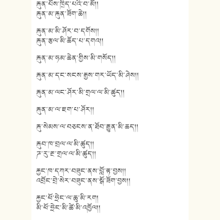
རྐུན་པོས་ཁྲིད་པའི་བ་མོ།།
རྐུན་མ་རྐུན་ཟོག་ཆེ།།
རྐུན་མ་མི་ཤོར་བ་དགོས།།
རྐུན་རྩལ་མི་ཆོད་པ་དགའ།།
རྐུན་མ་ཧམ་ཆེན་གྱིས་མི་གསོད།།
རྐུན་མ་དང་སངས་རྒྱས་གར་ཡོད་མི་ཤེས།།
རྐུན་མ་ལང་ཤོར་མི་གྲལ་ལ་མི་ཚུད།།
རྐུན་མ་ལ་ཇག་པ་ཤོར།།
རྐུ་སེམས་ལ་བཅངས་ན་ཐོབ་རྒྱུན་མི་ཆད།།
རྐུབ་ཁ་བྲལ་ལ་མི་ཚུད།།
ཌ་རུ་རྔ་གྲལ་ལ་མི་ཚུད།།
རྐྱང་ཁ་དཀར་བཟུང་ནས་བློ་རྟ་བྱས།།
འབྲོང་བྲེ་སེར་བཟུང་ནས་སྒོ་ཟོག་བྱས།།
རྐྱང་ཕོ་ཧྲེང་ལ་ཆུ་མི་རག།
མི་ཕོ་ཧྲེང་མི་ཚེ་མི་འཁྱོལ།།