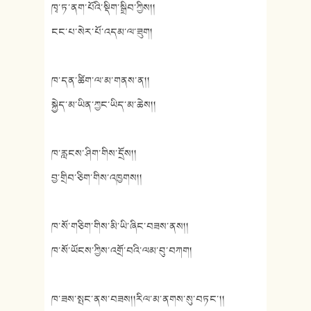
ཁྭ་ཏ་ནག་པོའི་སྡིག་སྒྲིབ་ཀྱིས།།
ངང་པ་སེར་པོ་འདམ་ལ་ཟུག།
ཁ་དན་ཚིག་ལ་མ་གནས་ན།།
སྐྱེད་མ་ཡིན་ཀྱང་ཡིད་མ་ཆེས།།
ཁ་རླངས་ཤིག་གིས་དྲོས།།
བྱ་གྲིབ་ཅིག་གིས་འཁྱགས།།
ཁ་སོ་གཅིག་གིས་མི་ཡི་ཞིང་བཟས་ནས།།
ཁ་སོ་ཡོངས་ཀྱིས་འགྲོ་བའི་ལམ་བུ་བཀག།
ཁ་ཟས་སྤང་ནས་བཟས།།རིལ་མ་ནགས་སུ་བཏང་།།