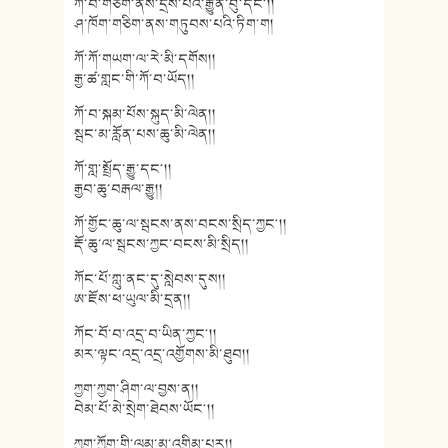
ཀོ་བ་གཅིག་ནས་དྲས་པའི་རྒྱུན་བུ་དང༌།།
ཤ་ཁོག་གཅིག་ནས་གཏུབས་པའི་ཏིག་ག།
ཀོ་ཀོ་གཡག་ལ་རེ་མི་དགོས།།
རྒྱ་ཚ་གླང་གི་ཀོ་བ་ཡོད།།
ཀོ་བ་སྐམ་པོས་སྐུད་མི་ལེན།།
སྦང་མ་རློན་པས་ཆུ་མི་ལེན།།
ཀོ་གླ་སྤྲོད་རྒྱུ་དང༌།།
རྒྱབ་ཆུ་བརྒལ་རྒྱུ།།
ཀོ་གྱོང་ཆུ་ལ་སྦངས་ནས་བངས་སྲིད་ཀྱང༌།།
རྡོ་ཆུ་ལ་སྦངས་ཀྱང་བངས་མི་སྲིད།།
ཀོང་པོ་ཀླུ་ནང་དུ་སླེབས་དུས།།
ཨ་ཇོས་ཕ་ཡུལ་མི་དྲན།།
ཀོང་བོ་བ་འདྲ་བ་ཡིན་ཀྱང༌།།
མར་ལྟང་འདྲ་འདྲ་འགྱོགས་མི་ཐུབ།།
ཀྱག་ཀྱག་ཤིག་ལ་བྱས་ན།།
བེམ་པོ་མེ་སྲེག་ཐེབས་ཡོང༌།།
ཀྱག་ཀྱོག་གི་ལམ་མ་འགྲིམ་པར།།