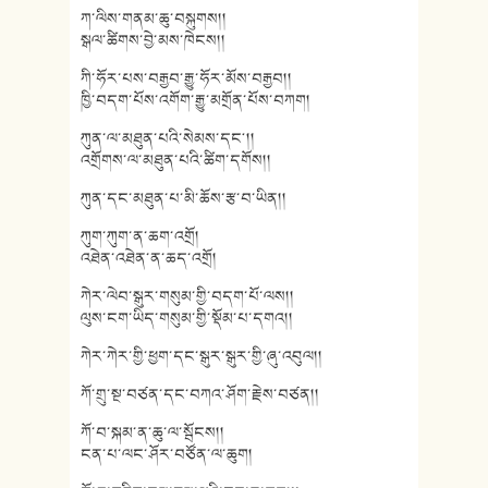
ཀ་ལིས་གནམ་ཆུ་བསྐུགས།།
སྒལ་ཚིགས་བྱེ་མས་ཁེངས།།
ཀི་ཧོར་པས་བརྒྱབ་རྒྱུ་ཧོར་མོས་བརྒྱབ།།
ཁྱི་བདག་པོས་འགོག་རྒྱུ་མགྲོན་པོས་བཀག།
ཀུན་ལ་མཐུན་པའི་སེམས་དང༌།།
འགྲོགས་ལ་མཐུན་པའི་ཚིག་དགོས།།
ཀུན་དང་མཐུན་པ་མི་ཆོས་རྩ་བ་ཡིན།།
ཀུག་ཀུག་ན་ཆག་འགྲོ།
འཐེན་འཐེན་ན་ཆད་འགྲོ།
ཀེར་ལེབ་སྒུར་གསུམ་གྱི་བདག་པོ་ལས།།
ལུས་ངག་ཡིད་གསུམ་གྱི་སྡོམ་པ་དགའ།།
ཀེར་ཀེར་གྱི་ཕྱག་དང་སྒུར་སྒུར་གྱི་ཞུ་འབུལ།།
ཀོ་གྲུ་སྔ་བཙན་དང་བཀའ་ཤོག་རྗེས་བཙན།།
ཀོ་བ་སྐམ་ན་ཆུ་ལ་སྦོངས།།
ངན་པ་ལང་ཤོར་བཙོན་ལ་ཆུག།