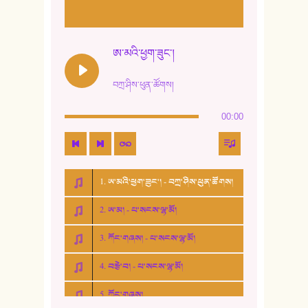
ཨ་མའི་ཕྱག་ཟུང་།
བཀྲ་ཤིས་ཕུན་ཚོགས།
00:00
1. ཨ་མའི་ཕྱག་ཟུང་། - བཀྲ་ཤིས་ཕུན་ཚོགས།
2. ཨ་མ། - པ་སངས་ལྷ་མོ།
3. ཀོང་གཞས། - པ་སངས་ལྷ་མོ།
4. བརྩེ་བ། - པ་སངས་ལྷ་མོ།
5. ཀོང་གཞས།