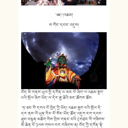
༄༅། །འཆམ།
ས་གོང་དབང་འདུས།
བོད་མི་གནས་ཡུལ་གྱི་དགོན་པ་མང་པོ་ཞིག་ལ་འཆམ་རྒྱག་
པའི་སྲོལ་ཞིག་ཡོད་ལ་དེར་རྒྱ་ཆེའི་མང་ཚོགས་ཚོས
་ཧ་ཅང་གི་དགའ་པོ་བྱེད་ཀྱི་ཡོད། འཆམ་རྒྱག་པའི་སྲོལ་དེ་
དར་ནས་ལོ་ཡུན་རིང་པོ་སོང་ཡོད་ཚོད་འདུག ངག་དབང་
ཐུབ་བསྟན་མཆོག་གིས་བྲིས་གནང་བའི་《གཙང་གི་གཟིགས་
མོ་ཆེན་པོ་》ལས་གསལ་བར་གཞིགས་ན། བོད་ཀྱི་དགོན་སྡེ་