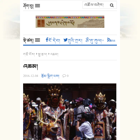
ཤོག་བུ།
སྡེ་ཚན།
ངོ་དེབ།
ཀྲུའི་ཀྲར།
གུ་ཀུལ།+
rss
གཙོ་ངོས།
སྒྱུ་རྩལ།
འཆམ།
འཆམ།
2016-12-04
·
རྩོམ་སྒྲིག་པས།
·
0