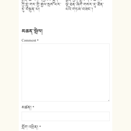
ཀྱི་གླུ་གར་གྱི་རྒྱལ་སྲས་པར་
ལྔ་ཅན་ཞིག་གསར་དུ་ཐོན་
དུ་བསྐྲུན་པ།
པའི་གཏམ་བཟང་།
མཆན་སྤེལ།
Comment
*
མཚན།
*
གློག་འཕྲིན།
*