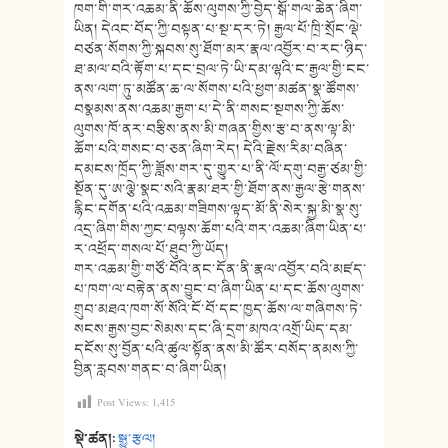
ཁག་གི་གར་འཆམ་ནི་ཆོས་ལུགས་ཀྱི་བྱེད་སྒོ་གལ་ཆེན་ཞིག་
ཡིན། དེའང་བོད་ཀྱི་བསྟན་པ་སྔ་དར་ཏེ། རྒྱལ་པོ་ཁྲི་སྲོང་ལྡེ་
བཙན་སོགས་ཀྱི་སྐབས་སུ་ཐོག་མར་རྣལ་འབྱོར་བ་རང་ཉིད་
ཐ་མལ་བའི་རྟོག་པ་དང་བྲལ་ཏེ་ཡི་དམ་ལྷའི་ང་རྒྱལ་གྱི་ངང་
ནས་ལག་ཏུ་མཚོན་ཆ་ལ་སོགས་པའི་ཕྱག་མཚན་སྣ་ཚོགས་
བསྣམས་ནས་འཆམ་རྒྱག་པ་དེ་ནི་གསང་སྔགས་ཀྱི་ཆོས་
ལུགས་ཁོ་ནར་བརྩིས་ནས་མི་གཞན་གྱིས་རྩ་བ་ནས་ལྟ་མི་
ཆོག་པའི་གསང་བ་ཅན་ཞིག་རེད། དེའི་རྗེས་རིམ་བཞིན་
དམངས་ཁྲོད་ཀྱི་ཟློས་གར་དུ་གྱུར་པ་ནི་ལོ་དགུ་བརྒྱ་ཙམ་གྱི་
སྔོན་དུ་ཨ་ལྕེ་སྣང་སའི་རྣམ་ཐར་གྱི་ཐོག་ནས་རྒྱལ་རྩེ་གནས་
རྙིང་དགོན་པའི་འཆམ་གཟིགས་ལྟད་མོ་ནི་སེར་སྐྱ་མི་སྣ་སུ་
འདྲ་ཞིག་གིས་ཀྱང་བལྟས་ཆོག་པའི་གར་འཆམ་ཞིག་ཡིན་པ་
ར་འཕྲོད་གསལ་པོ་ཐུབ་ཀྱི་ཡོད།
གར་འཆམ་གྱི་གཙོ་བོའི་ནང་དོན་ནི་རྣལ་འབྱོར་བའི་མཛད་
པ་ཁག་ལ་བརྟེན་ནས་བྱུང་བ་ཞིག་ཡིན་པ་དང་ཆོས་ལུགས་
གྲུབ་མཐའ་ཁག་སོ་སོའི་ངོ་བོ་དང་ཁྱད་ཆོས་ལ་གཞིགས་ཏེ་
སངས་རྒྱས་བྱང་སེམས་དང་ཞི་དྲག་མཁའ་འགྲོ་ཡིད་དམ་
དངོས་སུ་བྱོན་པའི་ཚུལ་སྟོན་ནས་མི་ཚོར་བསོད་ནམས་ཀྱི་
བྱིན་རླབས་གནང་བ་ཞིག་ཡིན།
Post Views:
1,415
སྡེ་ཚན།:
སྒྱུ་རྩལ།