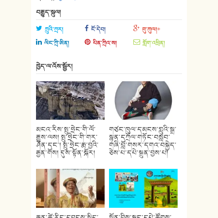
བརྒྱུད་སྐུལ།
ཀྲུའི་ཀྲར།
ངོ་དེབ།
གུ་ཀུལ།+
ལིང་ཀྲི་ཨིན།
པིན་ཀྲིའ་ས།
གློག་འཕྲིན།
ཁྱེད་ལ་འོས་སྦྱོར།
མངའ་རིས་སྤུ་ཧྲེང་གི་ལོ་
གཙང་ཁུལ་དམངས་གླུའི་སྒྲ་
རྒྱུས་ལས། སྤུ་ཧྲེང་གི་གར་
སྙན་དཀྲོལ་གཏོང་བསླབ་
ཤོན་དང་། སྤུ་ཧྲེང་རྨ་བྱའི་
གཞི་བློ་གསར་དགའ་བསྐྱེད་
རྒྱན་གོས། དུས་སྟོན་སྐོར།
ཅེས་པ་དཔེ་སྐྲུན་བྱས་པ།
རྒན་ཚེ་རིང་དབྱངས་སྐྱིད་
སྒྲོན་བྱིས་སྒྲུང་དཔེ་ཚོགས་