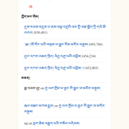
36
39. དྲིལ་བུའི་སྐལ་སྒྲ། - ཟླ་སྒྲོན།
ཀློག་མང་ཤོས།
40. ང་ཚོ་ཕན་ཚུན་མཇལ་ནས། - ཟླ་སྒྲོན།
དུས་རབས་བདུན་པ་ནས་བཅུ་དགུའི་བར་གྱི་བརྡ་སྤྲོད་ཀྱི་དཔེ་ཐོ་
41. མཚན་ཚོགས་ཞབས་བྲོ་སྣ་མང་། - བོད་གཞས་ཕྱོགས་བསྒྲིགས།
འགའ།
(830,481)
༄༅། །བོ་དོང་པའི་བསྟན་པ་བྱུང་རིམ་མདོར་བསྡུས།
(495,786)
དུང་དཀར་འཆད་ཁྲིད། ལེའུ་དགུ་པའི་འཕྲོས།
(454,234)
དུང་དཀར་འཆད་ཁྲིད། ལེའུ་དགུ་པའི་འཕྲོས། ༢
(452,003)
མཆན།
ཆུ་དབར་བུ།
on
རུ་ལག་གྲོམ་པ་རྒྱང་གི་བྱུང་བ་མདོར་བསྡུས།
སྐལ་བཟང་མཁས་གྲུབ།
on
རུ་ལག་གྲོམ་པ་རྒྱང་གི་བྱུང་བ་མདོར་
བསྡུས།
ng
on
ཕྱག་ཆེན་བརྒྱུད་པའི་གསོལ་འདེབས།