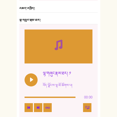
6. ཆོལ་གསུམ་བྲོ་གཞས། - སྒྲོན་གསལ།
འཆད་འཁྲིད།
7. ལྷག་སྒྲོན་ལགས།
ལྷ་གཞུང་རྣམ་ཐར།
8. ཆང་གཞས།
9. ཆང་གཞས། ༢
10. ཆང་གཞས། ༣
11. ལོ་གསར།
12. ལོ་གསར། ༢
ལྷ་གཞུང་རྣམ་ཐར། ༡
13. ཆུང་འདྲིས། - ཟླ་སྒྲོན།
བོད་ལྗོངས་ལྷ་མོ་ཚོགས་པ།
14. སྙིང་རྗེ་མོ། - ཚེ་འགྱུར་མེད།
00:00
15. ཤམ་པ་ལ་ཡི་སྲས་མོ།
16. ལྷ་བུ་དར་བུ།