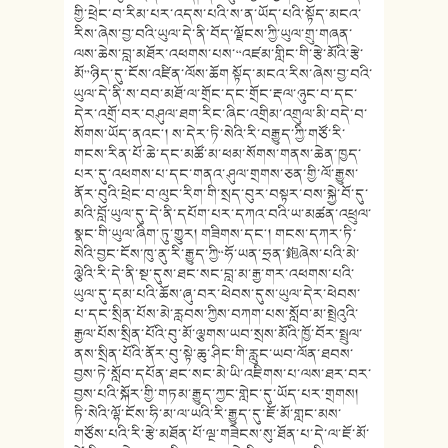
གྱི་ཕྲེང་བ་རིམ་པར་འདས་པའི་ས་ན་ཡོད་པའི་སྟོད་མངའ་
རིས་ཞེས་བྱ་བའི་ཡུལ་དེ་ནི་བོད་ལྗོངས་ཀྱི་ཡུལ་གྲུ་གཞན་
ལས་ཆེས་བླ་མཐོར་འཕགས་པས་“འཛམ་གླིང་གི་རྩེ་མོའི་རྩེ་
མོ”ཉིད་དུ་ངོས་འཛིན་ལོས་ཆོག སྟོད་མངའ་རིས་ཞེས་བྱ་བའི་
ཡུལ་དེ་ནི་ས་བབ་མཐོ་ལ་གྲོང་དང་གྲོང་རྡལ་ཉུང་བ་དང་
དེར་འགྲོ་བར་བཤུལ་ཐག་རིང་ཞིང་འགྲིམ་འགྲུལ་མི་བདེ་བ་
སོགས་ཡོད་ནའང༌། ས་དེར་ཏི་སེའི་རི་བརྒྱུད་ཀྱི་གཙོ་རི་
གངས་རིན་པོ་ཆེ་དང་མཚོ་མ་ཕམ་སོགས་གནས་ཆེན་ཁྱད་
པར་དུ་འཕགས་པ་དང་གནའ་ཤུལ་གྲགས་ཅན་གྱི་ལོ་རྒྱུས་
ནོར་བུའི་ཕྲེང་བ་ལུང་རིག་གི་སྲད་བུར་བསྟར་བས་སྐྱེ་བོ་དུ་
མའི་བློ་ཡུལ་དུ་དེ་ནི་དཔོག་པར་དཀའ་བའི་ཡ་མཚན་འཕྲུལ་
སྣང་གི་ཡུལ་ཞིག་ཏུ་གྱུར། གཟིགས་དང༌། གངས་དཀར་ཏི་
སེའི་བྱང་ངོས་ཁུ་ནུ་རི་རྒྱུད་ཀྱི“ཧོ་ཡན་ཧྲན་鉋ཞེས་པའི་མེ་
ལྕེའི་རི་དེ་ནི་སྔ་དུས་ཐང་སང་བླ་མ་རྒྱ་གར་འཕགས་པའི་
ཡུལ་དུ་དམ་པའི་ཆོས་ཞུ་བར་ཕེབས་དུས་ཡུལ་དེར་ཕེབས་
པ་དང་སྲིན་པོས་མེ་རླབས་ཀྱིས་བཀག་པས་སློབ་མ་སྤྲེའུའི་
རྒྱལ་པོས་སྲིན་པོའི་བུ་མོ་ལྕགས་ཡབ་སྲས་མོའི་ཁྱོ་བོར་སྤྲུལ་
ནས་སྲིན་པོའི་ནོར་བུ་སྟེ་ཆུ་ཤིང་གི་རླུང་ཡབ་ལོན་ཐབས་
བྱས་ཏེ་སློབ་དཔོན་ཐང་སང་མེ་ཡི་འཇིགས་པ་ལས་ཐར་བར་
བྱས་པའི་སྐོར་གྱི་གཏམ་རྒྱུད་ཀྱང་གླེང་དུ་ཡོད་པར་གྲགས།
ཏི་སེའི་ལྷོ་ངོས་ཧི་མ་ལ་ཡའི་རི་རྒྱུད་དུ་ཇོ་མོ་གླང་མས་
གཙོས་པའི་རི་རྩེ་མཐོན་པོ་ལྔ་གཟེངས་སུ་ཐོན་པ་དེ་ལ་ཇོ་མོ་