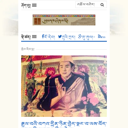
ཤོག་བུ།
སྡེ་ཚན།
ངོ་དེབ།
ཀྲུའི་ཀྲར།
གུ་ཀུལ།+
rss
སྤེལ་ཞིབ་ཕྲ།
༸རྒྱལ་བའི་བཀའ་དྲིན་ཉིན་བྱེད་སྣང་བ་ལས་བོད་