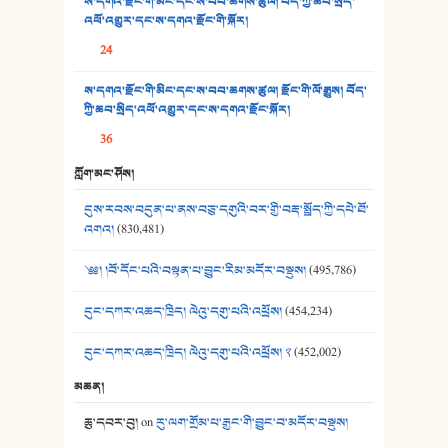
ས་དགའ་རྫོང་གི་མིང་དང་ས་བབ་ཆགས་ཚུལ། བོད་ཀྱི་ཆབ་སྲིད་
36. ཟླ་གཞོན་སྙན་དབྱངས། - ཟླ་སྒྲོན།
འཕོ་འགྱུར་དང་ས་དགའ་རྫོང་གི་སྐོར།
37. མཚོ་སྔོན་པོ། - ཟླ་སྒྲོན།
24
38. ཡབ་ཡུམ། - ཟླ་སྒྲོན།
ས་དགའ་རྫོང་གི་མིང་དང་ས་བབ་ཆགས་ཚུལ། རྫོང་གི་ལོ་རྒྱུས། བོད་
ཀྱི་ཆབ་སྲིད་འཕོ་འགྱུར་དང་ས་དགའ་རྫོང་སྐོར།
39. དྲིལ་བུའི་སྐལ་སྒྲ། - ཟླ་སྒྲོན།
36
40. ང་ཚོ་ཕན་ཚུན་མཇལ་ནས། - ཟླ་སྒྲོན།
ཀློག་མང་ཤོས།
41. མཚན་ཚོགས་ཞབས་བྲོ་སྣ་མང་། - བོད་གཞས་ཕྱོགས་བསྒྲིགས།
དུས་རབས་བདུན་པ་ནས་བཅུ་དགུའི་བར་གྱི་བརྡ་སྤྲོད་ཀྱི་དཔེ་ཐོ་
འགའ།
(830,481)
༄༅། །བོ་དོང་པའི་བསྟན་པ་བྱུང་རིམ་མདོར་བསྡུས།
(495,786)
དུང་དཀར་འཆད་ཁྲིད། ལེའུ་དགུ་པའི་འཕྲོས།
(454,234)
དུང་དཀར་འཆད་ཁྲིད། ལེའུ་དགུ་པའི་འཕྲོས། ༢
(452,002)
མཆན།
ཆུ་དབར་བུ།
on
རུ་ལག་གྲོམ་པ་རྒྱང་གི་བྱུང་བ་མདོར་བསྡུས།