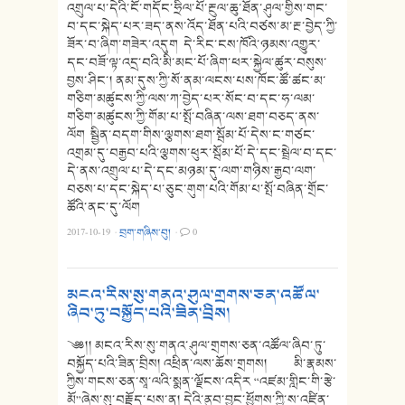
འགྲུལ་པ་དེའི་ངོ་གདོང་ཧྲིལ་པོ་རྔུལ་ཆུ་ཐོན་ཤུལ་གྱིས་གང་
བ་དང་སྐེད་པར་ཟད་ནས་འོད་ཐོན་པའི་བཙས་མ་རྔ་བྱེད་ཀྱི་
ཟོར་བ་ཞིག་གཟེར་འདུག དེ་རིང་ངས་ཁོའི་ཉམས་འགྱུར་
དང་བཟོ་ལྟ་འདྲ་བའི་མི་མང་པོ་ཞིག་ཕར་སྐྱེལ་ཚུར་བསུས་
བྱས་ཤིང་། ནམ་དུས་ཀྱི་སོ་ནམ་ལངས་པས་ཁོང་ཚོ་ཚང་མ་
གཅིག་མཚུངས་ཀྱི་ལས་ཀ་བྱེད་པར་སོང་བ་དང་ཧ་ལམ་
གཅིག་མཚུངས་ཀྱི་གོམ་པ་སྤོ་བཞིན་ལས་ཐག་བཅད་ནས་
ལོག སྦྱིན་བདག་གིས་ལྕགས་ཐག་སྦོམ་པོ་དེས་ང་གཙང་
འགྲམ་དུ་བརྒྱབ་པའི་ལྕགས་ཕུར་སྦོམ་པོ་དེ་དང་སྦྲེལ་བ་དང་
དེ་ནས་འགྲུལ་པ་དེ་དང་མཉམ་དུ་ལག་གཉིས་རྒྱབ་ལག་
བཅས་པ་དང་སྐེད་པ་ཅུང་གུག་པའི་གོམ་པ་སྤོ་བཞིན་གྲོང་
ཚོའི་ནང་དུ་ལོག
2017-10-19
·
བྲག་གཞིས་བུ།
·
0
མངའ་རིས་སུ་གནའ་ཤུལ་གྲགས་ཅན་འཚོལ་
ཞིབ་ཏུ་བསྐྱོད་པའི་ཟིན་བྲིས།
༄༅།། མངའ་རིས་སུ་གནའ་ཤུལ་གྲགས་ཅན་འཚོལ་ཞིབ་ཏུ་
བསྐྱོད་པའི་ཟིན་བྲིས། འཕྲིན་ལས་ཆོས་གྲགས། མི་རྣམས་
ཀྱིས་གངས་ཅན་སཱ་ལའི་སྨན་ལྗོངས་འདིར “འཛམ་གླིང་གི་རྩེ་
མོ”ཞེས་སུ་བརྗོད་པས་ན། དེའི་ནུབ་བྱང་ཕྱོགས་ཀྱི་ས་འཛིན་