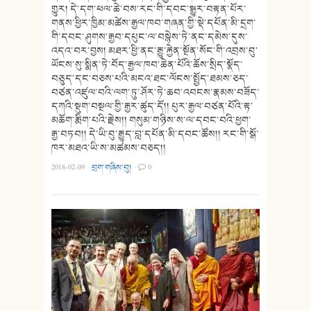
གྱུར། དེ་དག་ཕལ་ཆེ་བས་རང་གི་དབང་སྒྱུར་བརྟན་པོར་
གནས་ཕྱིར་ཁྱིམ་མཚེས་རྒྱལ་ཁབ་གཞན་གྱི་སྡེ་དཔོན་མི་དྲག་
གི་དབང་ཤུགས་རྒྱབ་དཔུང་ལ་བསྙེས་ཏེ་ནང་དམེས་དུས་
འདའ་བར་བྱས། མཐར་ཕྱི་ནང་རྒྱུ་རྐྱེན་སྔོན་སོང་གི་འབྲས་བུ་
ཡོངས་སུ་སྨིན་ཏེ་བོད་རྒྱལ་ཁབ་ཆེན་པོའི་ཆོས་སྲིད་སྣོད་
བཅུད་དང་བཅས་པའི་མངའ་ཐང་ལོངས་སྤྱོད་ཐམས་ཅད་
བཙན་འཛུལ་བའི་ལག་ཏུ་ཤོར་ཏེ་ཆབ་འབངས་རྣམས་བཟོད་
དཀའི་སྡུག་བསྔལ་གྱི་རྒྱར་ཚུད་དོ།། པུར་རྒྱལ་བཙན་པོའི་རྟ་
མཆོག་རྨིག་པའི་རྗེས།། གསུམ་གཉིས་ས་ལ་དབང་བའི་ཕྱག་
རྒྱ་བཏབ།། དེ་ཡི་བུ་རྒྱུད་བླ་དཔོན་མི་དབང་ཚོས།། རང་གི་སྒོ་
ཁར་མཐའ་ཡི་ས་མཚམས་བཅད།།
2018-02-09
·
བྲག་གཞིས་བུ།
·
0