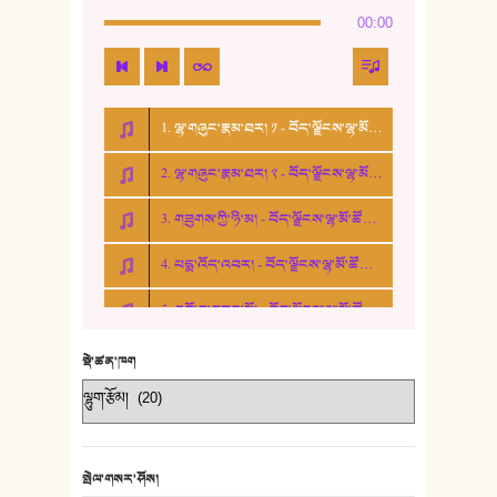
00:00
15. ཤམ་པ་ལ་ཡི་སྲས་མོ།
16. ལྷ་བུ་དར་བུ།
1. ལྷ་གཞུང་རྣམ་ཐར། ༡ - བོད་ལྗོངས་ལྷ་མོ་ཚོགས་པ།
17. ང་བོད་པ་ཡིན། - ཕུར་བུ་རྣམ་རྒྱལ།
2. ལྷ་གཞུང་རྣམ་ཐར། ༢ - བོད་ལྗོངས་ལྷ་མོ་ཚོགས་པ།
18. ང་ལ་བྱམས་པའི་ཨ་མ།
3. གཟུགས་ཀྱི་ཉི་མ། - བོད་ལྗོངས་ལྷ་མོ་ཚོགས་པ།
19. ཆ་རྐྱེན་མེད་པའི་སེམས།
4. པདྨ་འོད་འབར། - བོད་ལྗོངས་ལྷ་མོ་ཚོགས་པ།
20. བསྟན་རྒྱས་གླིང་།
5. འགྲོ་བ་བཟང་མོ། - བོད་ལྗོངས་ལྷ་མོ་ཚོགས་པ།
21. ཕ་སྐད།
22. བཀྲ་ཤིས་ཁང་གསར།
སྡེ་ཚན་ཁག
23. ཕོ་རྒོད་པོ།
24. མིག་ཆུ་དམར་པོ།
སྤེལ་གསར་ཤོས།