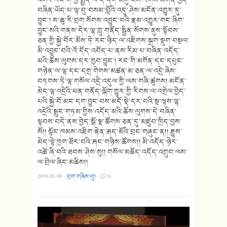
བཞིན་ཡོད་པ་ལྟ་བུ་བསམ་བློའི་འདུ་ཤེས་མངོན་འགྱུར་དུ་
བྱུང་། ས་ཆུ་རི་བྲག་སོགས་འབྱུང་བའི་རྣམ་འགྱུར་གང་ཞིག་
བྱུང་སའི་གནས་དེར་ལྷ་ཀླུ་གནོད་སྦྱིན་སོགས་ནུས་སྟོབས་
ཅན་གྱི་སྐྱེ་བོར་མོས་ཏེ་རང་ཉིད་ལ་འཇིགས་སྐྲག་སྡུག་བསྔལ་
མི་འབྱུང་བའི་འོ་དོད་འབོད་པ་ནས་རིམ་པ་བཞིན་འདོད་
མའི་ཆོས་ལུགས་དར་ཁྱབ་བྱུང་། རང་གི་མགོན་དང་དཔུང་
གཉེན་ལ་ལྷ་དང་དགྲ་གེགས་མཚན་མ་ཅན་ལ་འདྲེ་ཞེས་
བཏགས་ཏེ་ལྷ་གསོལ་འདྲེ་འདུལ་གྱི་ལས་གཞི་ཚུགས། མངོན་
མེད་ལྷ་འདྲེའི་ཕན་གནོད་ལྐོག་གྱུར་གྱི་རིགས་ལ་འགྲེལ་བྱེད་
པའི་སྐྱེ་བོ་མང་དག་བྱུང་བས་མདོ་སྡེ་དར་བའི་སྔ་ལྟས་ལྷ་
འདྲེའི་སྒྲུང་གཏམ་གྱིས་འདོད་མའི་ཆོས་ལུགས་དེ་བཞིན་
སྟབས་བདེ་ནས་བྱེད་སྒོ་སྣ་ཚོགས་ཅན་དུ་མཛུབ་ཁྲིད་བྱས་
སོ།། སྟོང་ཁམས་འཇིག་རྟེན་རྒད་མོའི་བྲང་གཞུང་ན།། རྒྱུས་
མེད་ལྟེ་ཁྲག་ཐོར་བའི་རྐང་གཉིས་ཚོགས།། མི་འདོད་ཉེར་
འཚེ་ཞི་བའི་ཐབས་ཤེས་སུ།། གསོལ་མཆོད་འདོད་འགྲུབ་ལས་
ལ་བྲེལ་ཞིང་མཆིས།།
2018-02-08
·
བྲག་གཞིས་བུ།
·
0