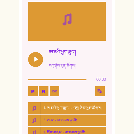
ཨ་མའི་ཕྱག་ཟུང་།
བཀྲ་ཤིས་ཕུན་ཚོགས།
00:00
1. ཨ་མའི་ཕྱག་ཟུང་། - བཀྲ་ཤིས་ཕུན་ཚོགས།
2. ཨ་མ། - པ་སངས་ལྷ་མོ།
3. ཀོང་གཞས། - པ་སངས་ལྷ་མོ།