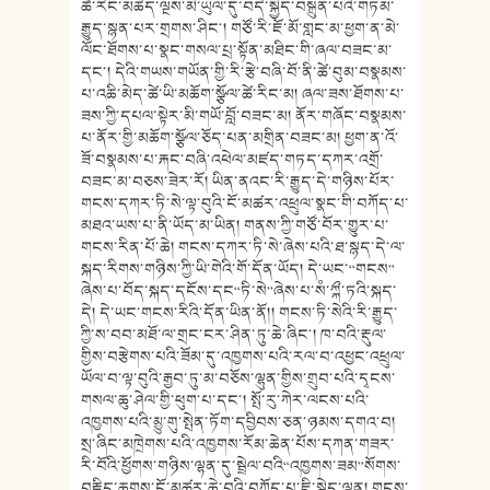
ཚེ་རིང་མཆེད་ལྔས་མི་ཡུལ་དུ་བདེ་སྐྱིད་བསྐྲུན་པའི་གཏམ་
རྒྱུད་སྙན་པར་གྲགས་ཤིང༌། གཙོ་རི་ཇོ་མོ་གླང་མ་ཕྱག་ན་མེ་
ལོང་ཐོགས་པ་སྣང་གསལ་པྲ་སྟོན་མཐིང་གི་ཞལ་བཟང་མ་
དང༌། དེའི་གཡས་གཡོན་གྱི་རི་རྩེ་བཞི་བོ་ནི་ཚེ་བུམ་བསྣམས་
པ་འཆི་མེད་ཚེ་ཡི་མཆོག་སྩོལ་ཚེ་རིང་མ། ཞལ་ཟས་ཐོགས་པ་
ཟས་ཀྱི་དཔལ་སྟེར་མི་གཡོ་བློ་བཟང་མ། ནོར་གཞོང་བསྣམས་
པ་ནོར་གྱི་མཆོག་སྩོལ་ཅོད་པན་མགྲིན་བཟང་མ། ཕྱག་ན་འོ་
ཟོ་བསྣམས་པ་རྐང་བཞི་འཕེལ་མཛད་གཏད་དཀར་འགྲོ་
བཟང་མ་བཅས་ཟེར་རོ། ཡིན་ནའང་རི་རྒྱུད་དེ་གཉིས་པོར་
གངས་དཀར་ཏི་སེ་ལྟ་བུའི་ངོ་མཚར་འཕྲུལ་སྣང་གི་བཀོད་པ་
མཐའ་ཡས་པ་ནི་ཡོད་མ་ཡིན། གནས་ཀྱི་གཙོ་བོར་གྱུར་པ་
གངས་རིན་པོ་ཆེ། གངས་དཀར་ཏི་སེ་ཞེས་པའི་ཐ་སྙད་དེ་ལ་
སྐད་རིགས་གཉིས་ཀྱི་ཡི་གེའི་གོ་དོན་ཡོད། དེ་ཡང་“གངས”
ཞེས་པ་བོད་སྐད་དངོས་དང“ཏི་སེ”ཞེས་པ་སཾ་ཀྐྀ་ཏའི་སྐད་
དེ། དེ་ཡང་གངས་རིའི་དོན་ཡིན་ནོ།། གངས་ཏི་སེའི་རི་རྒྱུད་
ཀྱི་ས་བབ་མཐོ་ལ་གྲང་ངར་ཤིན་ཏུ་ཆེ་ཞིང༌། ཁ་བའི་རྡུལ་
གྱིས་བརྩེགས་པའི་ཟོམ་དུ་འཁྱགས་པའི་རལ་བ་འཕྱང་འཕྲུལ་
ཡོལ་བ་ལྟ་བུའི་རྒྱབ་ཏུ་མ་བཅོས་ལྷུན་གྱིས་གྲུབ་པའི་དྭངས་
གསལ་ཆུ་ཤེལ་གྱི་ཕུག་པ་དང༌། སྤོ་རུ་ཀེར་ལངས་པའི་
འཁྱགས་པའི་མྱུ་གུ་སྤེན་ཏོག་དབྱིབས་ཅན་ཉམས་དགའ་བ།
སྲ་ཞིང་མཁྲེགས་པའི་འཁྱགས་རོམ་ཆེན་པོས་དཀན་གཟར་
རི་བོའི་ཕྱོགས་གཉིས་ལྷན་དུ་སྦྲེལ་བའི“འཁྱགས་ཟམ”སོགས་
བརྗིད་ཆགས་ངོ་མཚར་ཆེ་བའི་བཀོད་པ་ཇི་སྙེད་ལྡན། གངས་