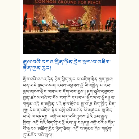
༸རྒྱལ་བའི་བཀའ་དྲིན་ཉིན་བྱེད་སྣང་བ་འཇིག་
རྟེན་ཀུན་ཁྱབ།
༸རྒྱལ་བའི་བཀའ་དྲིན་ཉིན་བྱེད་སྣང་བ་འཇིག་རྟེན་ཀུན་ཁྱབ།
ཕན་བདེ་སྣང་གསལ། རབས་འབྱམས་བློ་ཡི་མཁྱེན་པ་རབ་
རྒྱས་མཁའ་ལྡིང་ལམ་ཡང་དོག་པར་བྱས།། དྲུག་ཅུའི་དབྱངས་
སྙན་ཚངས་པའི་ང་རོས་ངག་གི་དཔལ་ལ་སྐྱེངས་པ་སྟེར།། ས་
གསུམ་འདི་ན་མཁྱེན་པའི་རྩལ་རྫོགས་སྨྲ་བ་ཟླ་མེད་ཁྱོད་མིན་
སུ།། དེས་ན་འཇིག་རྟེན་འགྲོ་བའི་མགོན་པོ་མཚུངས་ཟླ་མེད་
པ་དེ་ལ་འདུད།། འགྲོ་ལ་ཕན་པའི་ཐུགས་རྗེའི་ཆབ་རྒྱུན་
གྱིས།། འགྲོ་བའི་ཡིད་ཀྱི་པདྨོ་རབ་ཏུ་བཞད།། འགྲོ་བའི་མགོན་
པོ་སྐྱབས་མཆོག་ཁྱེད་ཉིད་ཅེས།། འགྲོ་བ་རྣམས་ཀྱིས་གཙུག་
ཏུ་མཆོད་པའི་ཡུལ།།