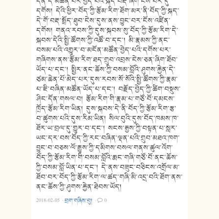
དོན་དེ་མཚོན་པར་བྱེད་པའི་སྐད་བརྡ་ཞིག་ངེས་པར་དུ་
དགོས། དེའི་ཕྱིར་བོད་ཀྱི་རྩོམ་རིག་ཐོག་མར་ནི་བོད་ཀྱི་སྐད་
དེ་གོ་བརྡ་སྤྲོད་ཐུབ་ངེས་དུས་ནས་བྱུང་བར་ངོས་འཛིན་
དགོས། གནའ་རབས་ཀྱི་དུས་སྐབས་སུ་བོད་ཀྱི་རྩོམ་རིག་དེ་
སྐབས་དེའི་སྤྱི་ཚོགས་ཀྱི་འཚོ་བ་དང་། མི་རྣམས་ཀྱི་ནང་
བསམ་པའི་འགྱུར་བ་མངོན་མཚོན་བྱེད་པའི་དགོས་པར་
གཞིགས་ནས་རྩོམ་རིག་ཐད་གྲུབ་འབྲས་ངེས་ཅན་ཞིག་ཐོབ་
ཡོད་པ་དང་། སྤྱིར་ནང་ཆོས་ཀྱི་བསམ་བློའི་ཤུགས་རྐྱེན་དེ་
ཙམ་ཆེན་པོ་མེད་པར་དུས་རབས་སོ་སོའི་སྤྱི་ཚོགས་ཀྱི་རྣམ་
པ་ཇི་བཞིན་མཚོན་ཡོད་པ་དང་། བརྗོད་བྱེད་ཀྱི་ཚིག་བསྡུས་
ཤིང་དོན་གསལ་བ། རྩོམ་རིག་གི་རྣམ་པ་གཙོ་བོ་དམངས་
ཁྲོད་རྩོམ་རིག་ཡིན། དུས་སྐབས་དེ་ནི་བོད་ཀྱི་རྩོམ་རིག་རྩ་
བ་ཚུགས་པའི་དུས་རིམ་ཡིན། སིལ་བུའི་དུས་བོད་ཁམས་ཁ་
ཐོར་ཡ་བྲལ་དུ་གྱུར་བ་དང་། སངས་རྒྱས་ཀྱི་བསྟན་པ་སླར་
ཡང་དར་བས་བོད་ཀྱི་རང་བཞིན་ལྡན་པའི་གྲུབ་མཐའ་ཁག་
བྱུང་བ་བཅས་ལོ་རྒྱུས་ཀྱི་དམིགས་བསལ་གནས་ཚུལ་འོག་
བོད་ཀྱི་རྩོམ་རིག་གི་བསམ་བློའི་རྨང་གཞི་གཙོ་བོ་ནང་ཆོས་
ཀྱི་བསམ་བློ་ཡིན་པ་དང་། དེ་ནས་བཟུང་བཅིངས་འགྲོལ་མ་
ཐོབ་བར་བོད་ཀྱི་རྩོམ་རིག་ལ་ཚད་གཞི་མི་འདྲ་བའི་ཐོག་ནས་
ནང་ཆོས་ཀྱི་ཤུགས་རྐྱེན་ཐེབས་ཡོད།
2018-02-05
·
བྲག་གཞིས་བུ།
·
0