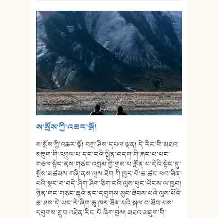
ས་སྲོས་ཀྱི་འཆར་སྒོ།
ས་སྲོས་ཀྱི་འཆར་སྒོ། བཀྲ་ཤིས་དཔལ་ལྡན། དེ་རིང་གི་མཐའ་
མཇུག་གི་འགྲུལ་པ་དང་ངའི་སྦྱིན་བདག་གི་རྐང་པ་པང་
གཅལ་སྟེང་ནས་གཙང་འགྲམ་གྱི་གྲམ་པ་རློན་པ་དེའི་སྟེང་དུ་
སྤོས་མཚམས་གཞི་ནས་ལུས་ཐོག་གི་ཁུར་པོ་ཆ་ཚང་ཕབ་ཟིན་
པའི་སྣང་བ་བདེ་ཤིག་ཤིག་ཅིག་ངའི་ལུས་ཕུང་ཡོངས་ལ་ཁྱབ།
ཉིན་གང་གཙང་ཆུའི་ནང་དབུགས་སུབ་ཐེབས་པའི་ལུས་པོའི་
ཆ་ཤས་དེ་ཡང་རེ་ཞིག་ཆུ་ཁར་ཐོན་པའི་སྐལ་བ་ཐོབ་པས་
དབུགས་རྔུབ་འཐེན་རིང་པོ་ཞིག་བྱས། མཐའ་མཇུག་གི་