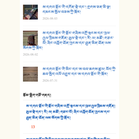
25. མགྲོན་པོ།
ས་དགའ་རྫོང་གི་དགོན་སྡེ་དང་། གྲགས་ཅན་མི་སྣ།
དམངས་སྲོལ་བཅས་ཀྱི་སྐོར།
26. ཨ་མའི་ཐང་ཁུག
2026-08-03
27. ལྕེ་བདེ་ཞོལ་གྱི་པང་གདན།
ས་དགའ་རྫོང་གི་རྫོང་གཞིས་འགྲོ་སྟངས་དང་ཁྲལ་
འུལ་ཁྲིམས་གནོན། ཡུལ་སྡེ་དང་། རི། ལ། མཚོ། གཙང་
28. སྟོད་གཞས། - ཕན་ཐོག
པོ། ཞིང་འབྲོག་ཐོན་ཁུངས་དང་ཐུན་མིན་ཐོན་ལས་
སོགས་ཀྱི་སྐོར།
29. རྣམ་བུ། - འཕྱོངས་ཞོལ་སྒྲོལ་མ།
2026-08-02
30. སི་ལིང་འབྲི་མོ། - ཕན་ཐོག
ས་དགའ་རྫོང་གི་མིང་དང་ས་བབ་ཆགས་ཚུལ། བོད་ཀྱི་
ཆབ་སྲིད་འཕོ་འགྱུར་དང་ས་དགའ་རྫོང་གི་སྐོར།
31. ཕ་ཡུལ་ཡར་ཀླུང་།
2026-07-31
32. ཨ་མ།
རྩོམ་སྒྲིག་གཙོ་གནད།
33. འཛོམས་པའི་ལམ།
ས་དགའ་རྫོང་གི་རྫོང་གཞིས་འགྲོ་སྟངས་དང་ཁྲལ་འུལ་ཁྲིམས་གནོན།
ཡུལ་སྡེ་དང་། རི། ལ། མཚོ། གཙང་པོ། ཞིང་འབྲོག་ཐོན་ཁུངས་དང་
34. ཉི་མ་སེམས་ལ་ཞོག་དང་། - ཟླ་སྒྲོན།
ཐུན་མིན་ཐོན་ལས་སོགས་ཀྱི་སྐོར།
13
35. ང་ཚོ་ཕན་ཚུན་མཇལ་ནས། - ཟླ་སྒྲོན།