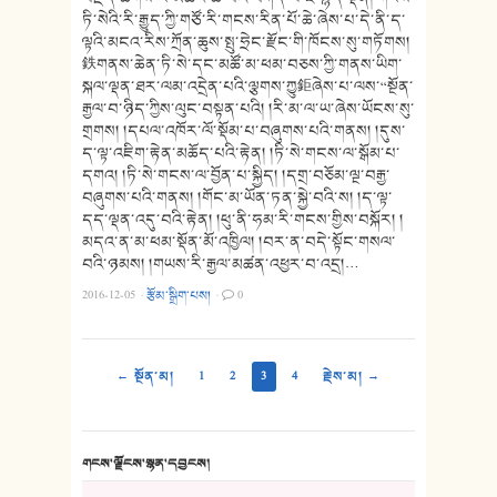
ཏི་སེའི་རི་རྒྱུད་ཀྱི་གཙོ་རི་གངས་རིན་པོ་ཆེ་ཞེས་པ་དེ་ནི་ད་
ལྟའི་མངའ་རིས་ཀྲོན་ཆུས་སྤུ་ཧྲེང་རྫོང་གི་ཁོངས་སུ་གཏོགས།
鉄གནས་ཆེན་ཏི་སེ་དང་མཚོ་མ་ཕམ་བཅས་ཀྱི་གནས་ཡིག་
སྐལ་ལྡན་ཐར་ལམ་འདྲེན་པའི་ལྕགས་ཀྱུ鉅ཞེས་པ་ལས་“སྔོན་
རྒྱལ་བ་ཉིད་ཀྱིས་ལུང་བསྟན་པའི། །རི་མ་ལ་ཡ་ཞེས་ཡོངས་སུ་
གྲགས། །དཔལ་འཁོར་ལོ་སྡོམ་པ་བཞུགས་པའི་གནས། །དུས་
ད་ལྟ་འཇིག་རྟེན་མཆོད་པའི་རྟེན། །ཏི་སེ་གངས་ལ་སྒོམ་པ་
དགའ། །ཏི་སེ་གངས་ལ་བྱོན་པ་སྐྱིད། །དགྲ་བཅོམ་ལྔ་བརྒྱ་
བཞུགས་པའི་གནས། །གོང་མ་ཡོན་ཏན་སྐྱེ་བའི་ས། །ད་ལྟ་
དད་ལྡན་འདུ་བའི་རྟེན། །ཕུ་ནི་ཧམ་རི་གངས་གྱིས་བསྐོར། །
མདའ་ན་མ་ཕམ་སྡོན་མོ་འཁྱིལ། །བར་ན་བདེ་སྟོང་གསལ་
བའི་ཉམས། །གཡས་རི་རྒྱལ་མཚན་འཕྱར་བ་འདྲ།…
2016-12-05
·
རྩོམ་སྒྲིག་པས།
·
0
← སྔོན་མ།
1
2
3
4
རྗེས་མ། →
གངས་ལྗོངས་སྙན་དབྱངས།