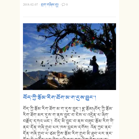
2018-02-07
·
བྲག་གཞིས་བུ།
·
0
བོད་ཀྱི་རྩོམ་རིག་ཐོག་མ་ག་དུས་བྱུང་།
བོད་ཀྱི་རྩོམ་རིག་ཐོག་མ་ག་དུས་བྱུང་། ༼དྲ་རྩོམ།༽ བོད་ཀྱི་རྩོམ་
རིག་ཐོག་མར་དུས་ག་ནས་བྱུང་བ་ངེས་པ་འདྲེན་པ་ཞིག་
བརྗོད་དཀའ་ཡང་། བོད་མི་བྱུང་བ་ནས་བཟུང་རྩོམ་རིག་གི་
ནང་དོན་གཞི་གྲུབ་པར་ཁས་བླངས་དགོས། འོན་ཀྱང་ནང་
དོན་གཞི་གྲུབ་པ་ཙམ་གྱིས་རྩོམ་རིག་གྲུབ་མི་ཐུབ་པར་ནང་