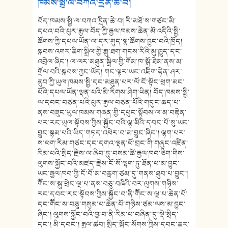
ཁམས་སྤྱི་ལ་བཀའ་དྲིན་ཆེ་བ།
བོད་ཁམས་སྤྱི་ལ་བཀའ་དྲིན་ཆེ་བ། རི་མཐོ་ས་གཙང་མི་
དཔའ་བའི་པུར་རྒྱལ་བོད་ཀྱི་རྒྱལ་ཁམས་ཆེན་མོ་འདིའི་སྤྱི་
ཚོགས་ཀྱི་དཔལ་ཡོན་ལ་དར་གུད་སྣ་ཚོགས་བྱུང་བའི་ཁྲོད།
སྐབས་འགར་ཆིག་སྒྲིལ་གྱི་རྨུ་ཐག་གངས་རིའི་མུ་ཁྱུད་དང་
འབྲེལ་ཞིང་། ལ་ལར་མཐུན་སྒྲིལ་གྱི་གོམ་ཁ་སྒོ་ཐེམ་ནས་མ་
གྲོལ་བའི་སྐབས་ཀྱང་ཡོད། གང་ལྟར་ཡང་འཇིག་རྟེན་ཤར་
ནུབ་ཀྱི་ཡུལ་ཁམས་སྤྱི་དང་མཐུན་པར་ལོ་ངོ་སྟོང་ཕྲག་མང་
པོའི་དཔལ་ཡོན་ལྡན་པའི་མི་རིགས་ཤིག་ཡིན། བོད་ཁམས་སྤྱི་
ལ་དབང་བཙན་པའི་པུར་རྒྱལ་བཙན་པོའི་གདུང་ཆད་པ་
ནས་བཟུང་ཡུལ་ཁམས་གཞན་གྱི་དཔུང་སྟོབས་ལ་མ་བརྟེན་
པར་རང་ཡུལ་སྟོབས་ཀྱིས་སྐྱོང་བའི་ལྷ་མིའི་དབང་པོ་སུ་ཡང་
བྱུང་སྙམ་པའི་ཡིད་གཏད་འཕེར་བ་མ་བྱུང་ཞིང་། ལྷག་པར་
ས་ཕག་རིམ་གཙང་དང་དགའ་ལྡན་ཕོ་བྲང་གི་གཞུང་འཛིན་
རིམ་པའི་སྲིད་རྗེས་ལ་ཞིབ་ཏུ་བསམ་ཚེ་རྒྱལ་ཁབ་ཅིག་གིས་
ལུགས་སྐྱོང་བའི་མཛད་རྗེས་ངོ་སོ་ལྷག་ཏུ་ཐོན་པ་མ་བྱུང་
ཡང་རྒྱལ་ཁབ་ཀྱི་ངོ་བོ་མ་བརླག་ཙམ་དུ་གནས་ཐུབ་པ་བྱུང་།
༸གོང་ས་སྐུ་ཕྲེང་ལྔ་པ་ནས་བཅུ་བཞིའི་བར་ལུགས་གཉིས་
རང་དབང་རང་སྟོབས་ཀྱིས་སྐྱོང་བ་ནི་༸གོང་ས་ལྔ་པ་ཆེན་པོ་
དང་༸གོང་ས་བཅུ་གསུམ་པ་ཆེན་པོ་གཉིས་ཙམ་ལས་མ་བྱུང་
ཞིང་། ལུགས་སྐྱོང་བའི་བྱ་བ་ནི་རིམ་པ་བཞིན་དུ་སྡེ་སྲིད་
དང་། མི་དབང་། རྒྱལ་ཚབ། སྲིད་སྐྱོང་སོགས་ཀྱིས་དབང་ཆར་