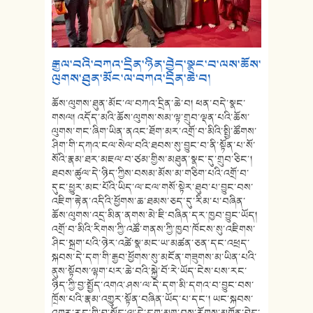
༸རྒྱལ་བའི་བཀའ་དྲིན་ཉིན་བྱེད་སྣང་བ་ལས་ཆོས་
ལུགས་ཐུན་མོང་ལ་བཀའ་དྲིན་ཆེ་བ།
ཆོས་ལུགས་ཐུན་མོང་ལ་བཀའ་དྲིན་ཆེ་བ། ཕན་བདེ་སྣང་
གསལ། འདོད་མའི་ཆོས་ལུགས་སམ་ལྟ་གྲུབ་ལྡན་པའི་ཆོས་
ལུགས་གང་ཞིག་ཡིན་ནའང་ཐོག་མར་འགྲོ་བ་མིའི་སྤྱི་ཚོགས་
ཤིག་གི་དཀའ་ངལ་སེལ་བའི་ཐབས་སུ་བྱུང་བ་ནི་སྟོན་པ་སོ་
སོའི་རྣམ་ཐར་མཇལ་བ་ཙམ་གྱིས་མཐུན་སྣང་དུ་གྲུབ་ཅིང་།
ཐབས་ཚུལ་དེ་ཉིད་ཀྱིས་བསམ་མོས་མ་གཅིག་པའི་འགྲོ་བ་
དུང་ཕྱུར་མང་པོའི་ཡིད་ལ་ངལ་གསོ་སྟེར་ཐུབ་པ་བྱུང་བས་
འཇིག་རྟེན་འདིའི་ཕྱོགས་ཆ་ཐམས་ཅད་དུ་རིམ་པ་བཞིན་
ཆོས་ལུགས་འདྲ་མིན་ནགས་མེ་ཇི་བཞིན་དར་ཁྱབ་བྱུང་ཡོད།
འགྲོ་བ་མིའི་རིགས་ཀྱི་འཚོ་གནས་ཀྱི་ཁྱབ་ཁོངས་སུ་འཇིགས་
ཤིང་སྐྲག་པའི་ཉེར་འཚེ་སྣ་མང་ཡ་མཚན་ཅན་དང་འཕྲད་
སྐབས་དེ་དག་གི་རྒྱབ་ཕྱོགས་སུ་མངོན་གཟུགས་མ་ཡིན་པའི་
ནུས་སྟོབས་ལྷག་པར་ཆེ་བའི་སྐྱེ་བོ་རེ་ཡོད་ངེས་པས་རང་
ཉིད་ཀྱི་བྱ་སྤྱོད་འགའ་ཤས་ལ་དེ་དག་མི་དགའ་བ་བྱུང་བས་
ཁྲོས་པའི་རྣམ་འགྱུར་སྟོན་བཞིན་ཡོད་པ་དང་། ཡང་སྐབས་
འགར་རང་གི་བྱ་སྤྱོད་ལ་དེ་དག་མགུ་བས་རོགས་མགོན་བྱེད་