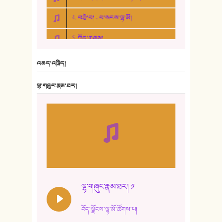
4. བརྩེ་བ། - པ་སངས་ལྷ་མོ།
5. ཀོང་གཞས།
6. ཆོལ་གསུམ་བྲོ་གཞས། - སྒྲོན་གསལ།
འཆད་འཁྲིད།
7. ལྷག་སྒྲོན་ལགས།
ལྷ་གཞུང་རྣམ་ཐར།
8. ཆང་གཞས།
9. ཆང་གཞས། ༢
10. ཆང་གཞས། ༣
11. ལོ་གསར།
12. ལོ་གསར། ༢
ལྷ་གཞུང་རྣམ་ཐར། ༡
13. ཆུང་འདྲིས། - ཟླ་སྒྲོན།
བོད་ལྗོངས་ལྷ་མོ་ཚོགས་པ།
14. སྙིང་རྗེ་མོ། - ཚེ་འགྱུར་མེད།